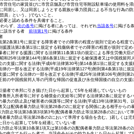
市営住宅の家賃並びに市営店舗及び市営住宅等附設駐車場の使用料を滞
に同居し、又は同居しようとする親族が暴力団員による不当な行為の防
力団員」という。)
でないこと。
必要と認める条件を具備すること。
かわらず、
次の各号
に掲げる者にあっては、それぞれ
当該各号
に掲げる
かに該当する者
前項第1号
に掲げる条件
者
法第2条第1号に規定する障害者でその障害の程度が規則で定める程度で
別援護法第2条第1項に規定する戦傷病者でその障害の程度が規則で定め
爆者に対する援護に関する法律第11条第1項の規定による厚生労働大臣
(昭和25年法律第144号)
第6条第1項に規定する被保護者又は中国残留邦
立の支援に関する法律
(平成6年法律第30号)
第14条第1項に規定する支援
法律の一部を改正する法律
(平成19年法律第127号)
附則第4条第1項に規
支援に関する法律の一部を改正する法律
(平成25年法律第106号)
附則第2
正前の中国残留邦人等の円滑な帰国の促進及び永住帰国後の自立の支援に
引揚者で本邦に引き揚げた日から起算して5年を経過していないもの
療養所入所者等に対する補償金の支給等に関する法律第2条に規定する
の暴力の防止及び被害者の保護等に関する法律
(平成13年法律第31号
者又は配偶者暴力防止等法第28条の2に規定する関係にある相手からの
暴力防止等法第3条第3項第3号
(配偶者暴力防止等法第28条の2において
偶者暴力防止等法第28条の2において準用する場合を含む。)
若しくは児
た日から起算して5年を経過していない者
力防止等法第10条第1項又は第10条の2
(配偶者暴力防止等法第28条の
令の申立てを行った者で、当該命令がその効力を生じた日から起算して