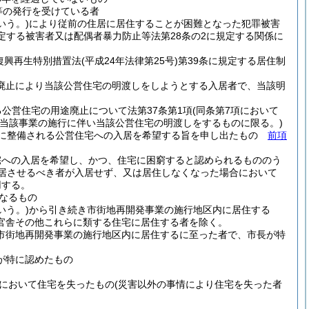
等の発行を受けている者
いう。)
により従前の住居に居住することが困難となった犯罪被害
定する被害者又は配偶者暴力防止等法第28条の2に規定する関係に
復興再生特別措置法
(平成24年法律第25号)
第39条に規定する居住制
途廃止により当該公営住宅の明渡しをしようとする入居者で、当該明
る公営住宅の用途廃止について法第37条第1項
(同条第7項において
当該事業の施行に伴い当該公営住宅の明渡しをするものに限る。)
たに整備される公営住宅への入居を希望する旨を申し出たもの
前項
宅への入居を希望し、かつ、住宅に困窮すると認められるもののう
居させるべき者が入居せず、又は居住しなくなった場合において
用する。
なるもの
いう。)
から引き続き市街地再開発事業の施行地区内に居住する
官舎その他これらに類する住宅に居住する者を除く。
市街地再開発事業の施行地区内に居住するに至った者で、市長が特
が特に認めたもの
において住宅を失ったもの
(災害以外の事情により住宅を失った者