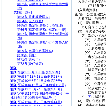
入居させる必要が
第62条
(自動車保管場所の使用の承
(平12条例
認)
(入居者資格)
第5章
雑則
第7条
公営住宅に
第63条
(住宅等管理人)
きる者は、当該条
第64条
(立入検査)
(1)
現に同居し、
第65条
(指定管理者による管理)
力し合うことを
第66条
(指定管理者の指定の手続)
(2)
その者の令収
第67条
(指定管理者が行う管理の基
ア
次のいずれか
準)
(ア)
入居者
第68条
(指定管理者が行う業務の範
(イ)
入居者
囲)
がある場合
第69条
(市営住宅審議会)
(ウ)
入居者
第70条
(罰則)
者がある場
第71条
(読替え)
(エ)
入居者
第72条
(委任規定)
(オ)
入居者
附則
所者等があ
附則
(平成9年9月30日条例第60号)
(カ)
入居者
附則
(平成9年12月19日条例第69号)
(キ)
同居者
附則
(平成10年6月24日条例第93号)
(ク)
公営住
附則
(平成10年12月24日条例第108号)
の規定によ
附則
(平成11年3月24日条例第18号)
に転貸する
附則
(／平成11年7月6日条例第42号／平
イ
ア
に掲げる場
成11年12月20日条例第66号／)
(3)
現に住宅に困
附則
(平成12年3月29日条例第44号)
(4)
本市の区域内