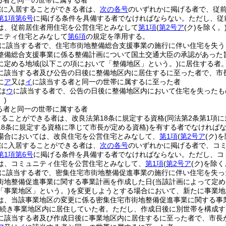
る者と同一の世帯に属する者
宅に入居することができる者は、
次の各号
のいずれかに掲げる者で、従
第1項第6号
に掲げる条件を具備する者でなければならない。
ただし、従
は、従前居住者用住宅を公営住宅とみなして
第1項
(
第2号ア
(ク)
を除く。
ニティ住宅とみなして
第6項
の規定を準用する。
に該当する者で、住宅市街地整備総合支援事業の施行に伴い住宅を失う
整備総合支援事業に係る整備計画について国土交通大臣の承認があった
に定める地域
(以下この項において「整備地区」という。)
に居住する者
に該当する者及び公告の日後に整備地区内に居住するに至った者で、市
に
ア
又は
イ
に該当する者と同一の世帯に属するに至った者
は
ウ
に該当する者で、公告の日後に整備地区内において住宅を失ったも
)
る者と同一の世帯に属する者
ることができる者は、改良法第18条に規定する資格
(同法第2条第1項
18条に規定する資格に準じて市長が定める資格)
を有する者でなければ
場合においては、改良住宅を公営住宅とみなして、
第1項
(
第2号ア
(ク)
を
宅に入居することができる者は、
次の各号
のいずれかに掲げる者で、コ
第1項第6号
に掲げる条件を具備する者でなければならない。
ただし、コ
は、コミュニティ住宅を公営住宅とみなして、
第1項
(
第2号ア
(ク)
を除く
に該当する者で、密集住宅市街地整備促進事業の施行に伴い住宅を失っ
街地整備促進事業に関する事業計画を作成した日
(当該計画によって定
「事業地区」という。)
を変更しようとする場合において、新たに事業地
は、当該事業地区の変更に係る密集住宅市街地整備促進事業に関する事
続き事業地区内に居住していた者。
ただし、作成日後に別世帯を構成す
に該当する者及び作成日後に事業地区内に居住するに至った者で、市長