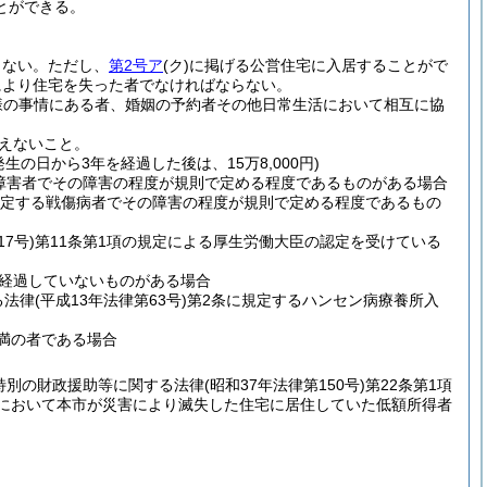
とができる。
らない。
ただし、
第2号ア
(ク)
に掲げる公営住宅に入居することがで
により住宅を失った者でなければならない。
様の事情にある者、婚姻の予約者その他日常生活において相互に協
えないこと。
の日から3年を経過した後は、15万8,000円)
る障害者でその障害の程度が規則で定める程度であるものがある場合
規定する戦傷病者でその障害の程度が規則で定める程度であるもの
7号)
第11条第1項の規定による厚生労働大臣の認定を受けている
経過していないものがある場合
る法律
(平成13年法律第63号)
第2条に規定するハンセン病療養所入
未満の者である場合
特別の財政援助等に関する法律
(昭和37年法律第150号)
第22条第1項
合において本市が災害により滅失した住宅に居住していた低額所得者