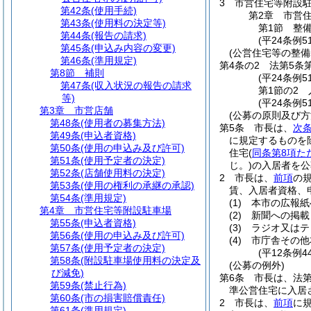
3
市営住宅等附設
第42条
(使用手続)
第2章
市営
第43条
(使用料の決定等)
第1節
整
第44条
(報告の請求)
(平24条例5
第45条
(申込み内容の変更)
(公営住宅等の整備
第46条
(準用規定)
第4条の2
法第5条
第8節
補則
(平24条例5
第47条
(収入状況の報告の請求
第1節の2
等)
(平24条例
第3章
市営店舗
(公募の原則及び方
第48条
(使用者の募集方法)
第5条
市長は、
次
第49条
(申込者資格)
に規定するものを
第50条
(使用の申込み及び許可)
住宅
(
同条第8項た
第51条
(使用予定者の決定)
じ。)
の入居者を公
第52条
(店舗使用料の決定)
2
市長は、
前項
の
第53条
(使用の権利の承継の承認)
賃、入居者資格、
第54条
(準用規定)
(1)
本市の広報紙
第4章
市営住宅等附設駐車場
(2)
新聞への掲載
第55条
(申込者資格)
(3)
ラジオ又はテ
第56条
(使用の申込み及び許可)
(4)
市庁舎その他
第57条
(使用予定者の決定)
(平12条例
第58条
(附設駐車場使用料の決定及
(公募の例外)
び減免)
第6条
市長は、法第
第59条
(禁止行為)
準公営住宅に入居
第60条
(市の損害賠償責任)
2
市長は、
前項
に
第61条
(準用規定)