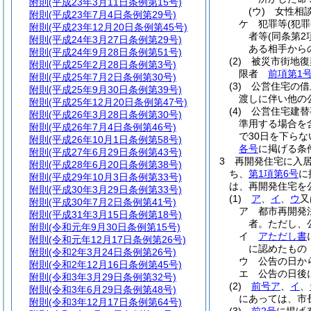
附則
(平成23年3月11日条例第15号)
(ウ)
女性相
附則
(平成23年7月4日条例第29号)
ケ
犯罪等
(犯
附則
(平成23年12月20日条例第45号)
者等
(同条第
附則
(平成24年3月27日条例第29号)
ある相手から
附則
(平成24年9月28日条例第51号)
(2)
被災市街地復
附則
(平成25年2月28日条例第3号)
限者
前項第1
附則
(平成25年7月2日条例第30号)
(3)
公営住宅の借
附則
(平成25年9月30日条例第39号)
渡しに伴い他の
附則
(平成25年12月20日条例第47号)
(4)
公営住宅建替
附則
(平成26年3月28日条例第30号)
準用する場合を
附則
(平成26年7月4日条例第46号)
で30日を下ら
附則
(平成26年10月1日条例第58号)
各号
に掲げる条
附則
(平成27年6月29日条例第43号)
3
再開発住宅に入
附則
(平成28年6月20日条例第38号)
ち、
第1項第6号
に
附則
(平成29年10月3日条例第33号)
は、再開発住宅を
附則
(平成30年3月29日条例第33号)
(1)
ア
、
イ
、
ウ
又
附則
(平成30年7月2日条例第41号)
ア
都市再開発
附則
(平成31年3月15日条例第18号)
者。
ただし、
附則
(令和元年9月30日条例第15号)
イ
アただし書
附則
(令和元年12月17日条例第26号)
に認めたもの
附則
(令和2年3月24日条例第26号)
ウ
公告の日か
附則
(令和2年12月16日条例第45号)
エ
公告の日後
附則
(令和3年3月29日条例第32号)
(2)
前号ア
、
イ
、
附則
(令和3年6月29日条例第48号)
にあっては、市
附則
(令和3年12月17日条例第64号)