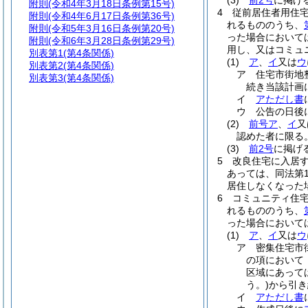
(3)
前2号
に掲げ
附則
(令和4年3月18日条例第15号)
4
従前居住者用住
附則
(令和4年6月17日条例第36号)
れるもののうち、
附則
(令和5年3月16日条例第20号)
った場合において
附則
(令和6年3月28日条例第29号)
用し、又はコミュ
別表第1
(第4条関係)
(1)
ア
、
イ
又は
ウ
別表第2
(第4条関係)
ア
住宅市街地
別表第3
(第4条関係)
続き当該計画
イ
アただし書
ウ
公告の日後
(2)
前号ア
、
イ
又
認めた者に限る。
(3)
前2号
に掲げ
5
改良住宅に入居す
あっては、同法第
居住しなくなった
6
コミュニティ住
れるもののうち、
った場合において
(1)
ア
、
イ
又は
ウ
ア
密集住宅市
の項において
区域にあって
う。)
から引き
イ
アただし書