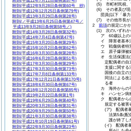
附則
(平成12年7月11日条例第57号)
(5)
市町村民税、
附則
(平成12年9月28日条例第60号 抄)
(6)
その者及び現
附則
(平成12年12月25日条例第79号)
団員
(以下「暴
附則
(平成13年3月29日条例第28号)
(7)
その他市長が
附則
(／平成13年6月25日条例第47号／
2
前項
の規定にか
平成13年9月28日条例第58号／)
(1)
次のいずれ
附則
(平成14年3月28日条例第32号)
ア
60歳以上の
附則
(平成14年7月4日条例第47号)
イ
障害者基本
附則
(平成15年3月20日条例第29号)
ウ
戦傷病者特
附則
(平成15年10月2日条例第62号)
エ
原子爆弾被
附則
(平成16年3月30日条例第28号)
オ
生活保護法
附則
(平成16年6月28日条例第51号)
定配偶者の自
附則
(平成17年3月30日条例第29号)
支援に関する
附則
(平成17年3月30日条例第73号)
国後の自立の
附則
(平成17年7月8日条例第133号)
同法による改
附則
(平成17年12月21日条例第170号)
る者
附則
(平成18年6月30日条例第67号)
カ
海外からの
附則
(平成18年12月20日条例第85号)
キ
ハンセン病
附則
(平成19年2月22日条例第1号)
ク
配偶者から
附則
(平成19年6月29日条例第40号)
規定する被害
附則
(平成20年3月28日条例第31号)
(ア)
配偶者
附則
(平成20年9月29日条例第50号)
法第5条
(配
附則
(平成21年3月30日条例第38号)
護が終了し
附則
(平成21年10月19日条例第61号)
(イ)
配偶者暴
附則
(平成22年9月30日条例第23号)
所がした命