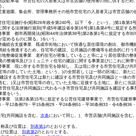
附設駐車場 市営住宅の入居者又は市営店舗の使用者の用に供するため
う。
児童遊園、集会所、管理事務所その他市営住宅の入居者又は市営店舗の
営住宅法施行令
(昭和26年政令第240号。以下「令」という。)
第1条第3
に関する法律施行規則
(平成5年建設省令第16号)
第1条第4号に規定する所
発事業 都市再開発法
(昭和44年法律第38号)
第2条第1号に規定する市街
が定めるものに限る。)
をいう。
整備総合支援事業 既成市街地において快適な居住環境の創出、都市機
供給を推進するため、住宅等の建設、公共施設の整備等を総合的に行う
街地整備促進事業 老朽住宅が密集していること等により居住環境の整
境の整備等及びコミュニティ住宅の建設に関する事業並びにこれに附帯
替事業 現に存する市営住宅を除却し、又は現に存する市営住宅及び共
宅等の存していた土地」という。)
の全部若しくは一部の区域に、新たに
に建設する市営住宅又は新たに建設する市営住宅及び共同施設と一体の
含む。)
又は市営住宅等の存していた土地に近接する土地に、新たに当該
市営住宅及び共同施設に代わるべき市営住宅及び共同施設を建設する事
事業をいう。
替事業 法第2条第15号に規定する公営住宅建替事業で、市営住宅建替
44・平12条例79・平15条例29・平24条例51・平30条例33・令4条例36
住宅
(共同施設を含む。
次条
において同じ。)
、市営店舗
(共同施設を含む
名称及び位置は、
別表第1
のとおりとする。
及び位置は、
別表第2
のとおりとする。