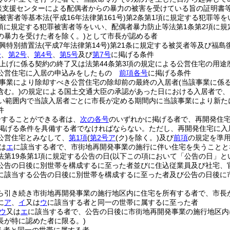
談支援センターによる配偶者からの暴力の被害を受けている旨の証明書
罪被害者等基本法
(平成16年法律第161号)
第2条第1項に規定する犯罪等を
2項に規定する犯罪被害者等をいい、配偶者暴力防止等法第1条第2項に規
の暴力を受けた者を除く。)
として市長が認める者
興特別措置法
(平成7年法律第14号)
第21条に規定する被災者等及び福島
号
、
第2号
、
第4号
、
第5号
及び
第7号
に掲げる条件
上げに係る契約の終了又は法第44条第3項の規定による公営住宅の用
公営住宅に入居の申込みをしたもの
前項各号
に掲げる条件
事業により除却すべき公営住宅の除却前の最終の入居者
(当該事業に係
含む。)
の規定による国土交通大臣の承認があった日における入居者で、
ない範囲内で当該入居者ごとに市長が定める期間内に当該事業により新
件
居することができる者は、
次の各号
のいずれかに掲げる者で、再開発住
掲げる条件を具備する者でなければならない。
ただし、再開発住宅に入
公営住宅とみなして、
第1項
(
第2号ア
(ク)
を除く。)
及び
前項
の規定を準
は
エ
に該当する者で、市街地再開発事業の施行に伴い住宅を失うことと
法第19条第1項に規定する公告の日
(以下この項において「公告の日」と
公告の日後に別世帯を構成するに至った者並びに住込従業員及び社宅、
に該当する公告の日後に別世帯を構成するに至った者及び公告の日後に
ら引き続き市街地再開発事業の施行地区内に住宅を所有する者で、市長
に
ア
、
イ
又は
ウ
に該当する者と同一の世帯に属するに至った者
ウ
又は
エ
に該当する者で、公告の日後に市街地再開発事業の施行地区内
長が特に認めた者に限る。)