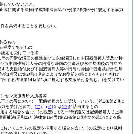
納していないこと。
止等に関する法律
(平成3年法律第77号)
第2条第6号に規定する暴力
条件を具備することを要しない。
あるもの
る程度であるもの
の認定を受けている者
人等の円滑な帰国の促進並びに永住帰国した中国残留邦人等及び特
給付
(中国残留邦人等の円滑な帰国の促進及び永住帰国後の自立の
定する支援給付及び中国残留邦人等の円滑な帰国の促進及び永住帰
条第1項又は第2項の規定によりなお従前の例によるものとされた
関する法律第14条第1項に規定する支援給付を含む。)
を受けてい
ハンセン病療養所入所者等
。以下この号において「配偶者暴力防止等法」という。)
第1条第2項に
暴力を受けた者で、
(ア)
、
(イ)
又は
(ウ)
に該当するもの
準用する場合を含む。)
の規定による一時保護又は配偶者暴力防止等
童福祉法
(昭和22年法律第164号)
第23条第1項本文の規定による保
2においてこれらの規定を準用する場合を含む。)
の規定により裁判
5年を経過していないもの