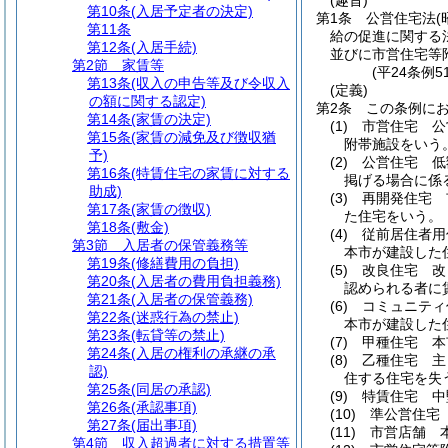
(趣旨)
第10条
(入居予定者の決定)
第1条
公営住宅法
(
第11条
給の促進に関する
第12条
(入居手続)
並びに市営住宅等
第2節
家賃等
(平24条例
第13条
(収入の申告等及び令収入
(定義)
の額に関する認定)
第2条
この条例に
第14条
(家賃の決定)
(1)
市営住宅 公
第15条
(家賃の減免及び徴収猶
附帯施設をいう
予)
(2)
公営住宅 低
第16条
(特賃住宅の家賃に対する
掲げる場合に係
助成)
(3)
再開発住宅 
第17条
(家賃の徴収)
た住宅をいう。
第18条
(敷金)
(4)
従前居住者用
第3節
入居者の保管義務等
本市が建設した
第19条
(修繕費用の負担)
(5)
改良住宅 改
第20条
(入居者の費用負担義務)
認められる者に
第21条
(入居者の保管義務)
(6)
コミュニティ
第22条
(迷惑行為の禁止)
本市が建設した
第23条
(転貸等の禁止)
(7)
甲種住宅 本
第24条
(入居の権利の承継の承
(8)
乙種住宅 主
認)
住する住宅を失
第25条
(同居の承認)
(9)
特賃住宅 中
第26条
(承認事項)
(10)
準公営住宅
第27条
(届出事項)
(11)
市営店舗 
第4節
収入超過者に対する措置等