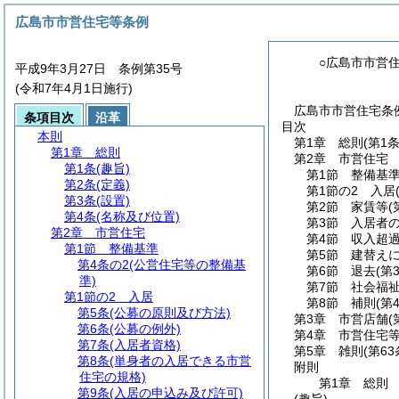
広島市市営住宅等条例
○広島市市営
平成9年3月27日 条例第35号
(令和7年4月1日施行)
広島市市営住宅条例
条項目次
沿革
目次
本則
第1章
総則
(第1
第1章
総則
第2章
市営住宅
第1条
(趣旨)
第1節
整備基
第2条
(定義)
第1節の2
入居
第3条
(設置)
第2節
家賃等
(
第4条
(名称及び位置)
第3節
入居者
第2章
市営住宅
第4節
収入超
第1節
整備基準
第5節
建替え
第4条の2
(公営住宅等の整備基
第6節
退去
(第
準)
第7節
社会福
第1節の2
入居
第8節
補則
(第
第5条
(公募の原則及び方法)
第3章
市営店舗
(
第6条
(公募の例外)
第4章
市営住宅
第7条
(入居者資格)
第5章
雑則
(第6
第8条
(単身者の入居できる市営
附則
住宅の規格)
第1章
総則
第9条
(入居の申込み及び許可)