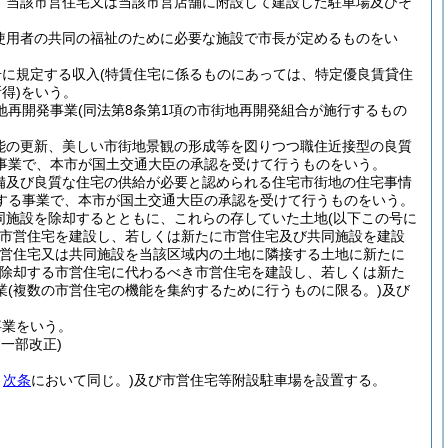
、当該市営住宅又は当該市営店舗に附設して建設した駐車場及びそ
使用者の共同の福祉のために必要な施設で市長が定めるものをい
号に規定する収入
(特賃住宅に係るものにあっては、特定優良賃貸住
得)
をいう。
地再開発事業
(同法第8条第1項の市街地再開発組合が施行するもの
能の更新、美しい市街地景観の形成等を図りつつ職住近接型の良質
事業で、本市が国土交通大臣の承認を受けて行うものをいう。
備及び良質な住宅の供給が必要と認められる住宅市街地の住宅事情
する事業で、本市が国土交通大臣の承認を受けて行うものをいう。
同施設を除却するとともに、これらの存していた土地
(以下この号に
市営住宅を建設し、若しくは新たに市営住宅及び共同施設を建設
市営住宅又は共同施設を当該区域内の土地に隣接する土地に新たに
除却する市営住宅に代わるべき市営住宅を建設し、若しくは新た
業
(複数の市営住宅の機能を集約するために行うものに限る。)
及び
事業をいう。
・一部改正)
。
次条
において同じ。)
及び市営住宅等附設駐車場を設置する。