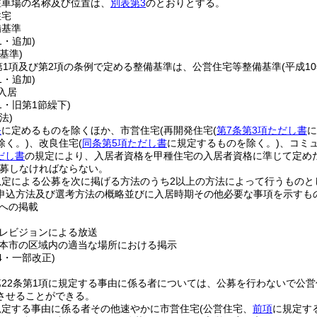
駐車場の名称及び位置は、
別表第3
のとおりとする。
住宅
備基準
1・追加)
基準)
第1項及び第2項の条例で定める整備基準は、公営住宅等整備基準
(平成1
1・追加)
入居
51・旧第1節繰下)
法)
条
に定めるものを除くほか、市営住宅
(再開発住宅
(
第7条第3項ただし書
に
除く。)
、改良住宅
(
同条第5項ただし書
に規定するものを除く。)
、コミ
だし書
の規定により、入居者資格を甲種住宅の入居者資格に準じて定めた
募しなければならない。
規定による公募を次に掲げる方法のうち2以上の方法によって行うものと
申込方法及び選考方法の概略並びに入居時期その他必要な事項を示すも
への掲載
レビジョンによる放送
本市の区域内の適当な場所における掲示
44・一部改正)
22条第1項に規定する事由に係る者については、公募を行わないで公
させることができる。
規定する事由に係る者その他速やかに市営住宅
(公営住宅、
前項
に規定す