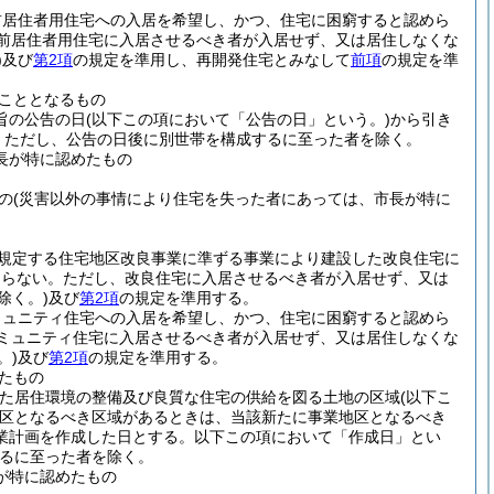
前居住者用住宅への入居を希望し、かつ、住宅に困窮すると認めら
前居住者用住宅に入居させるべき者が入居せず、又は居住しなくな
)
及び
第2項
の規定を準用し、再開発住宅とみなして
前項
の規定を準
こととなるもの
旨の公告の日
(以下この項において「公告の日」という。)
から引き
。
ただし、公告の日後に別世帯を構成するに至った者を除く。
長が特に認めたもの
の
(災害以外の事情により住宅を失った者にあっては、市長が特に
に規定する住宅地区改良事業に準ずる事業により建設した改良住宅に
ならない。
ただし、改良住宅に入居させるべき者が入居せず、又は
除く。)
及び
第2項
の規定を準用する。
ミュニティ住宅への入居を希望し、かつ、住宅に困窮すると認めら
ミュニティ住宅に入居させるべき者が入居せず、又は居住しなくな
。)
及び
第2項
の規定を準用する。
たもの
めた居住環境の整備及び良質な住宅の供給を図る土地の区域
(以下こ
区となるべき区域があるときは、当該新たに事業地区となるべき
業計画を作成した日とする。以下この項において「作成日」とい
るに至った者を除く。
が特に認めたもの