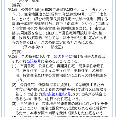
第1章
総則
(趣旨)
第1条
公営住宅法
(昭和26年法律第193号。以下「法」とい
う。)
、住宅地区改良法
(昭和35年法律第84号。以下「改良
法」という。)
及び特定優良賃貸住宅の供給の促進に関する
法律
(平成5年法律第52号。以下「促進法」という。)
に基づ
く市営住宅その他の市営住宅
(共同施設を含む。)
、市営店
舗
(共同施設を含む。)
並びに市営住宅等附設駐車場の整
備、設置及び管理に関しては、法令その他別に定めのある
ものを除くほか、この条例に定めるところによる。
(平24条例51・一部改正)
(定義)
第2条
この条例において、
次の各号
に掲げる用語の意義は、
それぞれ
当該各号
に定めるところによる。
(1)
市営住宅 公営住宅、再開発住宅、従前居住者用住
宅、改良住宅、コミュニティ住宅、甲種住宅、乙種住
宅、特賃住宅及び準公営住宅並びにこれらの附帯施設を
いう。
(2)
公営住宅 低額所得者に賃貸し、又は転貸するため、
本市が法の規定による国の補助を受けて建設又は買取り
若しくは借上げ
(
第7条第1項第2号ア
(ク)
に掲げる場合に
係るものに限る。)
を行った住宅をいう。
(3)
再開発住宅 市街地再開発事業の施行に伴い住宅を失
うことにより、住宅に困窮すると認められる者に賃貸す
るため、本市が国の補助を受けて購入した住宅をいう。