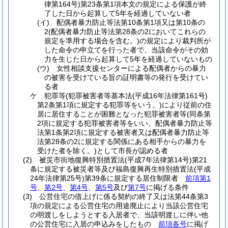
律第164号)
第23条第1項本文の規定による保護が終
了した日から起算して5年を経過していない者
(イ)
配偶者暴力防止等法第10条第1項又は第10条の
2
(配偶者暴力防止等法第28条の2においてこれらの
規定を準用する場合を含む。)
の規定により裁判所が
した命令の申立てを行った者で、当該命令がその効
力を生じた日から起算して5年を経過していないもの
(ウ)
女性相談支援センターによる配偶者からの暴力
の被害を受けている旨の証明書等の発行を受けてい
る者
ケ
犯罪等
(犯罪被害者等基本法
(平成16年法律第161号)
第2条第1項に規定する犯罪等をいう。)
により従前の住
居に居住することが困難となった犯罪被害者等
(同条第
2項に規定する犯罪被害者等をいい、配偶者暴力防止等
法第1条第2項に規定する被害者又は配偶者暴力防止等
法第28条の2に規定する関係にある相手からの暴力を
受けた者を除く。)
として市長が認める者
(2)
被災市街地復興特別措置法
(平成7年法律第14号)
第21
条に規定する被災者等及び福島復興再生特別措置法
(平成
24年法律第25号)
第39条に規定する居住制限者
前項第1
号
、
第2号
、
第4号
、
第5号
及び
第7号
に掲げる条件
(3)
公営住宅の借上げに係る契約の終了又は法第44条第3
項の規定による公営住宅の用途廃止により当該公営住宅
の明渡しをしようとする入居者で、当該明渡しに伴い他
の公営住宅に入居の申込みをしたもの
前項各号
に掲げ