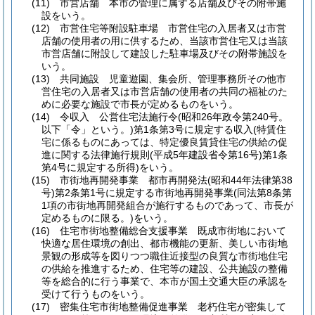
(11)
市営店舗 本市の管理に属する店舗及びその附帯施
設をいう。
(12)
市営住宅等附設駐車場 市営住宅の入居者又は市営
店舗の使用者の用に供するため、当該市営住宅又は当該
市営店舗に附設して建設した駐車場及びその附帯施設を
いう。
(13)
共同施設 児童遊園、集会所、管理事務所その他市
営住宅の入居者又は市営店舗の使用者の共同の福祉のた
めに必要な施設で市長が定めるものをいう。
(14)
令収入 公営住宅法施行令
(昭和26年政令第240号。
以下「令」という。)
第1条第3号に規定する収入
(特賃住
宅に係るものにあっては、特定優良賃貸住宅の供給の促
進に関する法律施行規則
(平成5年建設省令第16号)
第1条
第4号に規定する所得)
をいう。
(15)
市街地再開発事業 都市再開発法
(昭和44年法律第38
号)
第2条第1号に規定する市街地再開発事業
(同法第8条第
1項の市街地再開発組合が施行するものであって、市長が
定めるものに限る。)
をいう。
(16)
住宅市街地整備総合支援事業 既成市街地において
快適な居住環境の創出、都市機能の更新、美しい市街地
景観の形成等を図りつつ職住近接型の良質な市街地住宅
の供給を推進するため、住宅等の建設、公共施設の整備
等を総合的に行う事業で、本市が国土交通大臣の承認を
受けて行うものをいう。
(17)
密集住宅市街地整備促進事業 老朽住宅が密集して