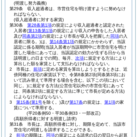
(明渡し努力義務)
第29条
収入超過者は、市営住宅を明け渡すように努めなけ
ればならない。
(収入超過者に対する家賃)
第30条
第28条第1項
の規定により収入超過者と認定された
入居者
(
第13条第1項
の規定により収入の申告をした入居者
及び
同条第2項
の規定により市長が収入を把握した
同項
の入
居者に限る。)
は、
第14条第1項
の規定にかかわらず、当該
認定に係る期間
(当該入居者が当該期間中に市営住宅を明け
渡した場合にあっては、当該認定の効力が生ずる日から当
該明渡しの日までの間)
、毎月、
次項
に規定する方法により
算出した額を家賃として支払わなければならない。
2
市長は、
前項
に定める家賃を算出しようとするときは、近
傍同種の住宅の家賃以下で、令第8条第2項
(同条第3項にお
いて読み替えて準用する場合を含む。以下この項において
同じ。)
に規定する方法
(公営住宅以外の市営住宅にあって
は、同条第2項に規定する方法に準じて市長が定める方法)
によらなければならない。
3
第15条
(
第1号
を除く。)
及び
第17条
の規定は、
第1項
の家
賃について準用する。
(平20条例50・平30条例33・一部改正)
(高額所得者に対する明渡し請求)
第31条
市長は、高額所得者に対し、期限を定めて、当該市
営住宅の明渡しを請求することができる。
2
前項
の期限は、
同項
の規定による請求の日の翌日から起算