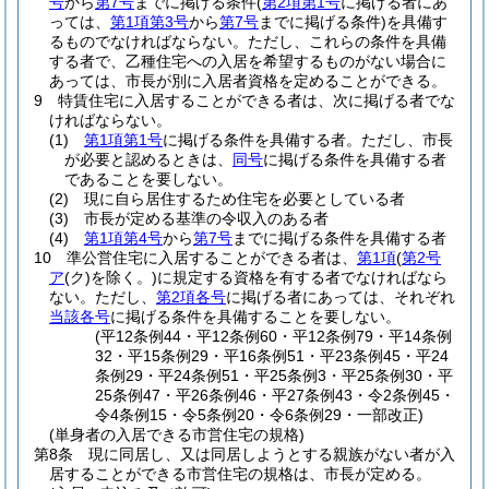
号
から
第7号
までに掲げる条件
(
第2項第1号
に掲げる者にあ
っては、
第1項第3号
から
第7号
までに掲げる条件)
を具備す
るものでなければならない。
ただし、これらの条件を具備
する者で、乙種住宅への入居を希望するものがない場合に
あっては、市長が別に入居者資格を定めることができる。
9
特賃住宅に入居することができる者は、次に掲げる者でな
ければならない。
(1)
第1項第1号
に掲げる条件を具備する者。
ただし、市長
が必要と認めるときは、
同号
に掲げる条件を具備する者
であることを要しない。
(2)
現に自ら居住するため住宅を必要としている者
(3)
市長が定める基準の令収入のある者
(4)
第1項第4号
から
第7号
までに掲げる条件を具備する者
10
準公営住宅に入居することができる者は、
第1項
(
第2号
ア
(ク)
を除く。)
に規定する資格を有する者でなければなら
ない。
ただし、
第2項各号
に掲げる者にあっては、それぞれ
当該各号
に掲げる条件を具備することを要しない。
(平12条例44・平12条例60・平12条例79・平14条例
32・平15条例29・平16条例51・平23条例45・平24
条例29・平24条例51・平25条例3・平25条例30・平
25条例47・平26条例46・平27条例43・令2条例45・
令4条例15・令5条例20・令6条例29・一部改正)
(単身者の入居できる市営住宅の規格)
第8条
現に同居し、又は同居しようとする親族がない者が入
居することができる市営住宅の規格は、市長が定める。