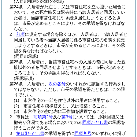
(入居の権利の承継の承認)
第24条
入居者が死亡し、又は市営住宅を立ち退いた場合に
おいて、その死亡時又は退去時に当該入居者と同居してい
た者は、当該市営住宅に引き続き居住しようとするとき
は、市長が定めるところにより、その承認を得なければな
らない。
2
前項
に規定する場合を除くほか、入居者は、当該入居者と
同居している者へ当該入居者に係る市営住宅の名義を変更
しようとするときは、市長が定めるところにより、その承
認を得なければならない。
(同居の承認)
第25条
入居者は、当該市営住宅への入居の際に同居した親
族以外の者を同居させようとするときは、市長が定めると
ころにより、その承認を得なければならない。
(承認事項)
第26条
入居者は、
次の各号
のいずれかに該当する行為をし
てはならない。
ただし、市長の承認を得たときは、この限
りでない。
(1)
市営住宅の一部を住宅以外の用途に併用すること。
(2)
市営住宅を模様替えし、又は増築すること。
(3)
市営住宅の敷地内に工作物を設置すること。
2
市長は、
前項第2号
及び
第3号
については、原状回復又は
撤去が容易である場合においてのみ
同項ただし書
の承認を
行うことができる。
3
第1項ただし書
の承認を得ずに
同項各号
のいずれかに掲げ