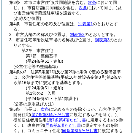
第3条
本市に市営住宅
(共同施設を含む。
次条
において同
じ。)
、市営店舗
(共同施設を含む。
次条
において同じ。)
及
び市営住宅等附設駐車場を設置する。
(名称及び位置)
第4条
市営住宅の名称及び位置は、
別表第1
のとおりとす
る。
2
市営店舗の名称及び位置は、
別表第2
のとおりとする。
3
市営住宅等附設駐車場の名称及び位置は、
別表第3
のとお
りとする。
第2章
市営住宅
第1節
整備基準
(平24条例51・追加)
(公営住宅等の整備基準)
第4条の2
法第5条第1項及び第2項の条例で定める整備基準
は、公営住宅等整備基準
(平成10年建設省令第8号)
第2条か
ら第16条までに規定する基準とする。
(平24条例51・追加)
第1節の2
入居
(平24条例51・旧第1節繰下)
(公募の原則及び方法)
第5条
市長は、
次条
に定めるものを除くほか、市営住宅
(再
開発住宅
(
第7条第3項ただし書
に規定するものを除く。)
、
従前居住者用住宅
(
第7条第4項ただし書
に規定するものを除
く。)
、改良住宅
(
同条第5項ただし書
に規定するものを除
く。)
、コミュニティ住宅
(
同条第6項ただし書
に規定するも