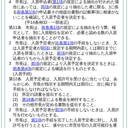
4
市長は、入居申込者
(
第1項
の規定による抽出が行われた場
合にあっては、
同項
の規定により抽出した者に限る。)
に係
る
前条第1項
の申込書その他提出書類の記載事項に相違がな
いことを確認して入居予定者を決定する。
(平14条例32・一部改正)
第11条
市長は、
前条第1項
の規定による抽出を行う際、補
欠として、別に入居順位を定めて、必要と認める数の入居
申込者を抽出することができる。
2
市長は、入居予定者が
次条第1項
の手続をしないとき、又
は入居予定者が
同項
に規定する期間内若しくは期日までに
入居を辞退したときは、
前項
の規定により抽出した入居申
込者のうちから入居予定者を決定する。
3
市長は、
前項
の規定により入居予定者を決定するときは、
前条第4項
の規定による確認を行うものとする。
(入居手続)
第12条
入居予定者は、入居許可を受けるに当たっては、あ
らかじめ、市長が指示する期間内又は期日に、次に掲げる
手続をしなければならない。
(1)
所定の請書を提出すること。
(2)
第18条
の規定による敷金を納付すること。
(3)
その他市長が定める書類を提出すること。
2
市長は、入居予定者が
前項
の手続をしないときは、入居許
可を行わないものとする。
3
市長は、
第1項
の手続を完了した入居予定者に対し、入居
許可を行うとともに、速やかに市営住宅の入居可能日を通