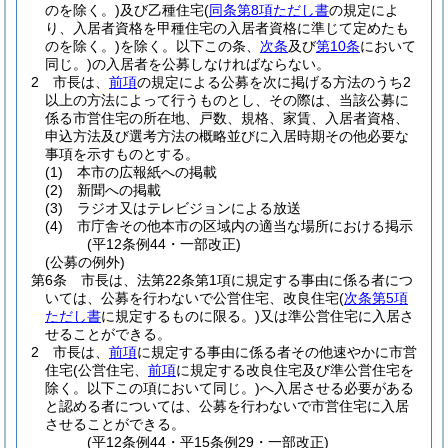
のを除く。)
及び乙種住宅
(
同条第8項ただし書
の規定によ
り、入居者資格を甲種住宅の入居者資格に準じて定めたも
のを除く。)
を除く。以下この条、
次条
及び
第10条
において
同じ。)
の入居者を公募しなければならない。
2
市長は、
前項
の規定による公募を次に掲げる方法のうち2
以上の方法によって行うものとし、その際は、当該公募に
係る市営住宅の所在地、戸数、規格、家賃、入居者資格、
申込方法及び選考方法の概略並びに入居時期その他必要な
事項を示すものとする。
(1)
本市の広報紙への掲載
(2)
新聞への掲載
(3)
ラジオ又はテレビジョンによる放送
(4)
市庁舎その他本市の区域内の適当な場所における掲示
(平12条例44・一部改正)
(公募の例外)
第6条
市長は、法第22条第1項に規定する事由に係る者につ
いては、公募を行わないで公営住宅、改良住宅
(
次条第5項
ただし書
に規定するものに限る。)
又は準公営住宅に入居さ
せることができる。
2
市長は、
前項
に規定する事由に係る者その他速やかに市営
住宅
(公営住宅、
前項
に規定する改良住宅及び準公営住宅を
除く。以下この項において同じ。)
へ入居させる必要がある
と認める者については、公募を行わないで市営住宅に入居
させることができる。
(平12条例44・平15条例29・一部改正)