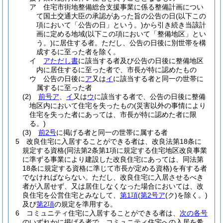
ア
住宅市街地整備総合支援事業に係る整備計画につい
て国土交通大臣の承認があった旨の公告の日
(以下この
項において「公告の日」という。)
から引き続き当該計
画に定める地域
(以下この項において「整備地区」とい
う。)
に居住する者。
ただし、公告の日後に別世帯を構
成するに至った者を除く。
イ
アただし書
に該当する者及び公告の日後に整備地区
内に居住するに至った者で、市長が特に認めたもの
ウ
公告の日後に
ア
又は
イ
に該当する者と同一の世帯に
属するに至った者
(2)
前号ア
、
イ
又は
ウ
に該当する者で、公告の日後に整備
地区内において住宅を失ったもの
(災害以外の事情により
住宅を失った者にあっては、市長が特に認めた者に限
る。)
(3)
前2号
に掲げる者と同一の世帯に属する者
5
改良住宅に入居することができる者は、改良法第18条に
規定する資格
(同法第2条第1項に規定する住宅地区改良事業
に準ずる事業により建設した改良住宅にあっては、同法第
18条に規定する資格に準じて市長が定める資格)
を有する者
でなければならない。
ただし、改良住宅に入居させるべき
者が入居せず、又は居住しなくなった場合においては、改
良住宅を公営住宅とみなして、
第1項
(
第2号ア
(ク)
を除く。)
及び
第2項
の規定を準用する。
6
コミュニティ住宅に入居することができる者は、
次の各号
のいずれかに掲げる者で、コミュニティ住宅への入居を希