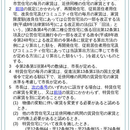
市営住宅の毎月の家賃は、近傍同種の住宅の家賃とする。
2
前項
の規定にかかわらず、再開発住宅、従前居住者用住
宅、改良住宅及びコミュニティ住宅の毎月の家賃は、家賃
限度額
(改良住宅にあっては公営住宅法の一部を改正する法
律
(平成8年法律第55号)
による改正前の法
(以下「旧法」と
いう。)
第2条第4号の第二種公営住宅に係る旧法第12条第1
項及び公営住宅法施行令の一部を改正する政令
(平成8年政
令第248号)
による改正前の令第4条に規定する算出方法の
例により算出した額を、再開発住宅、従前居住者用住宅及
びコミュニティ住宅にあっては当該算出方法に準じて市長
が定める方法により算出した額をいう。)
を超えないものと
する。
3
令第2条第1項第4号の数値は、市長が定める。
4
特賃住宅の毎月の家賃は、促進法第13条第1項の国土交通
省令で定める額以下で、近傍同種の民間の賃貸住宅の家賃
水準を考慮して市長が定める。
5
市長は、
次の各号
のいずれかに該当する場合は、特賃住宅
の家賃を変更し、又は
前項
の規定にかかわらず、特賃住宅
の家賃を別に定めることができる。
(1)
物価の変動に伴い家賃を変更する必要があると認める
とき。
(2)
他の市営住宅又は近傍同種の民間の賃貸住宅の家賃と
の均衡上必要があると認めるとき。
(3)
特賃住宅について改良を施したとき。
(平12条例44・平12条例79・平23条例15・平24条例