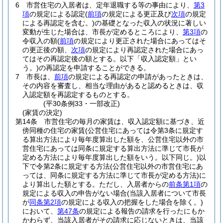
6
市営住宅の入居者は、定年退職する等の事由により、
第3
項
の規定による認定
(
前項
の規定による更正及び
次項
の規定
による再認定を含む。)
の基礎となった収入の状況に著しい
変動が生じた場合は、市長が定めるところにより、
第3項
の
令収入の額
(
前項
の規定により更正された場合にあってはそ
の更正後の額、
次項
の規定により再認定された場合にあっ
てはその再認定後の額とする。以下「収入認定額」とい
う。)
の再認定を申請することができる。
7
市長は、
前項
の規定による再認定の申請があったときは、
その内容を審査し、相当な理由があると認めるときは、収
入認定額を再認定するものとする。
(平30条例33・一部改正)
(家賃の決定)
第14条
市営住宅の毎月の家賃は、収入認定額に基づき、近
傍同種の住宅の家賃
(公営住宅にあっては令第3条に規定す
る算出方法により毎年度算出した額を、公営住宅以外の市
営住宅にあっては同条に規定する算出方法に準じて市長が
定める方法により毎年度算出した額をいう。以下同じ。)
以
下で令第2条に規定する方法
(公営住宅以外の市営住宅にあ
っては、同条に規定する方法に準じて市長が定める方法)
に
より算出した額とする。
ただし、入居者からの
前条第1項
の
規定による収入の申告がない場合
(当該入居者について市長
が
同条第2項
の規定による収入の把握をした場合を除く。)
において、
第47条
の規定による報告の請求を行ったにもか
かわらず、当該入居者がその請求に応じないときは、当該