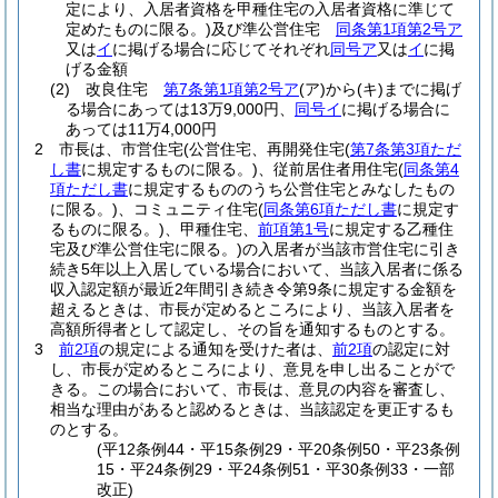
定により、入居者資格を甲種住宅の入居者資格に準じて
定めたものに限る。)
及び準公営住宅
同条第1項第2号ア
又は
イ
に掲げる場合に応じてそれぞれ
同号ア
又は
イ
に掲
げる金額
(2)
改良住宅
第7条第1項第2号ア
(ア)
から
(キ)
までに掲げ
る場合にあっては13万9,000円、
同号イ
に掲げる場合に
あっては11万4,000円
2
市長は、市営住宅
(公営住宅、再開発住宅
(
第7条第3項ただ
し書
に規定するものに限る。)
、従前居住者用住宅
(
同条第4
項ただし書
に規定するもののうち公営住宅とみなしたもの
に限る。)
、コミュニティ住宅
(
同条第6項ただし書
に規定す
るものに限る。)
、甲種住宅、
前項第1号
に規定する乙種住
宅及び準公営住宅に限る。)
の入居者が当該市営住宅に引き
続き5年以上入居している場合において、当該入居者に係る
収入認定額が最近2年間引き続き令第9条に規定する金額を
超えるときは、市長が定めるところにより、当該入居者を
高額所得者として認定し、その旨を通知するものとする。
3
前2項
の規定による通知を受けた者は、
前2項
の認定に対
し、市長が定めるところにより、意見を申し出ることがで
きる。
この場合において、市長は、意見の内容を審査し、
相当な理由があると認めるときは、当該認定を更正するも
のとする。
(平12条例44・平15条例29・平20条例50・平23条例
15・平24条例29・平24条例51・平30条例33・一部
改正)