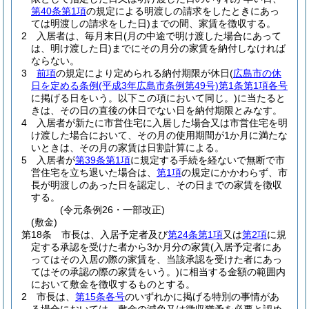
第40条第1項
の規定による明渡しの請求をしたときにあっ
ては明渡しの請求をした日)
までの間、家賃を徴収する。
2
入居者は、毎月末日
(月の中途で明け渡した場合にあって
は、明け渡した日)
までにその月分の家賃を納付しなければ
ならない。
3
前項
の規定により定められる納付期限が休日
(
広島市の休
日を定める条例
(平成3年広島市条例第49号)
第1条第1項各号
に掲げる日をいう。以下この項において同じ。)
に当たると
きは、その日の直後の休日でない日を納付期限とみなす。
4
入居者が新たに市営住宅に入居した場合又は市営住宅を明
け渡した場合において、その月の使用期間が1か月に満たな
いときは、その月の家賃は日割計算による。
5
入居者が
第39条第1項
に規定する手続を経ないで無断で市
営住宅を立ち退いた場合は、
第1項
の規定にかかわらず、市
長が明渡しのあった日を認定し、その日までの家賃を徴収
する。
(令元条例26・一部改正)
(敷金)
第18条
市長は、入居予定者及び
第24条第1項
又は
第2項
に規
定する承認を受けた者から3か月分の家賃
(入居予定者にあ
ってはその入居の際の家賃を、当該承認を受けた者にあっ
てはその承認の際の家賃をいう。)
に相当する金額の範囲内
において敷金を徴収するものとする。
2
市長は、
第15条各号
のいずれかに掲げる特別の事情があ