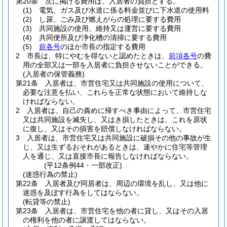
第20条
次に掲げる費用は、入居者の負担とする。
(1)
電気、ガス及び水道に係る料金並びに下水道の使用料
(2)
し尿、ごみ及び燃えがらの処理に要する費用
(3)
共同施設の使用、維持又は運営に要する費用
(4)
共同便所及び浄化槽の清掃に要する費用
(5)
前各号
のほか市長の指定する費用
2
市長は、特にやむを得ないと認めたときは、
前項各号
の費
用の全部又は一部を入居者に負担させないことができる。
(入居者の保管義務)
第21条
入居者は、市営住宅又は共同施設の使用について、
必要な注意を払い、これらを正常な状態において維持しな
ければならない。
2
入居者は、自己の責めに帰すべき事由によって、市営住宅
又は共同施設を滅失し、又はき損したときは、これを原状
に復し、又はその損害を賠償しなければならない。
3
入居者は、市営住宅又は共同施設に破損その他の事故が生
じ、又は生ずるおそれがあるときは、速やかに住宅等管理
人を通じ、又は直接市長に報告しなければならない。
(平12条例44・一部改正)
(迷惑行為の禁止)
第22条
入居者及び同居者は、周辺の環境を乱し、又は他に
迷惑を及ぼす行為をしてはならない。
(転貸等の禁止)
第23条
入居者は、市営住宅を他の者に貸し、又はその入居
の権利を他の者に譲渡してはならない。