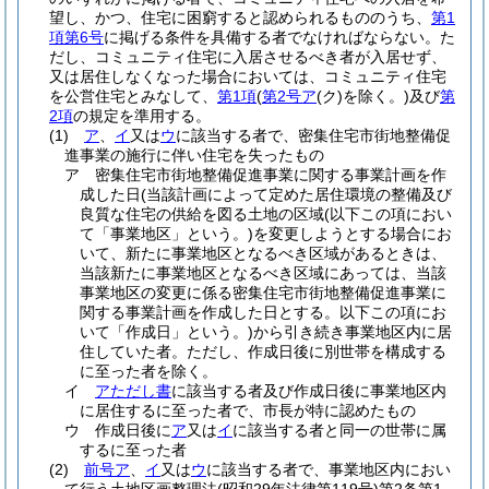
望し、かつ、住宅に困窮すると認められるもののうち、
第1
項第6号
に掲げる条件を具備する者でなければならない。
た
だし、コミュニティ住宅に入居させるべき者が入居せず、
又は居住しなくなった場合においては、コミュニティ住宅
を公営住宅とみなして、
第1項
(
第2号ア
(ク)
を除く。)
及び
第
2項
の規定を準用する。
(1)
ア
、
イ
又は
ウ
に該当する者で、密集住宅市街地整備促
進事業の施行に伴い住宅を失ったもの
ア
密集住宅市街地整備促進事業に関する事業計画を作
成した日
(当該計画によって定めた居住環境の整備及び
良質な住宅の供給を図る土地の区域
(以下この項におい
て「事業地区」という。)
を変更しようとする場合にお
いて、新たに事業地区となるべき区域があるときは、
当該新たに事業地区となるべき区域にあっては、当該
事業地区の変更に係る密集住宅市街地整備促進事業に
関する事業計画を作成した日とする。以下この項にお
いて「作成日」という。)
から引き続き事業地区内に居
住していた者。
ただし、作成日後に別世帯を構成する
に至った者を除く。
イ
アただし書
に該当する者及び作成日後に事業地区内
に居住するに至った者で、市長が特に認めたもの
ウ
作成日後に
ア
又は
イ
に該当する者と同一の世帯に属
するに至った者
(2)
前号ア
、
イ
又は
ウ
に該当する者で、事業地区内におい