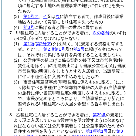
て行う土地区画整理法
(昭和29年法律第119号)
第2条第1
項に規定する土地区画整理事業の施行に伴い住宅を失っ
たもの
(3)
第1号ア
、
イ
又は
ウ
に該当する者で、作成日後に事業
地区内において災害により住宅を失ったもの
(4)
前3号
に掲げる者と同一の世帯に属する者
7
甲種住宅に入居することができる者は、
次の各号
のいずれ
かに掲げる者でなければならない。
(1)
第1項
(
第2号ア
(ク)
を除く。)
に規定する資格を有する
者。
ただし、
第2項第1号
及び
第2号
に掲げる者にあって
は、それぞれに掲げる条件を具備することを要しない。
(2)
公営住宅の借上げに係る契約の終了又は市営住宅
(特
賃住宅を除く。)
の用途廃止により当該公営住宅又は当該
市営住宅の明渡しをしようとする入居者で、当該明渡し
に伴い甲種住宅に入居の申込みをしたもの
(3)
市営住宅建替事業
(甲種住宅に係るものに限る。)
によ
り除却すべき甲種住宅の除却前の最終の入居者
(当該事業
の施行に伴い当該甲種住宅の明渡しをするものに限る。)
で、市長が定めるところにより、当該事業により新たに
整備される甲種住宅への入居を希望する旨を申し出たも
の
8
乙種住宅に入居することができる者は、
第29条
の規定に
より現に入居している市営住宅を明け渡すように努めなけ
ればならない者又は公共事業若しくは公益事業のためその
居住する住宅を失うこととなる者で、
第1項第1号
及び
第3