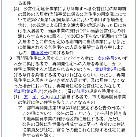
る条件
(4)
公営住宅建替事業により除却すべき公営住宅の除却前
の最終の入居者
(当該事業に係る公営住宅の用途廃止につ
いて法第37条第1項
(同条第7項において準用する場合を
含む。)
の規定による国土交通大臣の承認があった日にお
ける入居者で、当該事業の施行に伴い当該公営住宅の明
渡しをするものに限る。)
で30日を下らない範囲内で当該
入居者ごとに市長が定める期間内に当該事業により新た
に整備される公営住宅への入居を希望する旨を申し出た
もの
前項各号
に掲げる条件
3
再開発住宅に入居することができる者は、
次の各号
のいず
れかに掲げる者で、再開発住宅への入居を希望し、かつ、
住宅に困窮すると認められるもののうち、
第1項第6号
に掲
げる条件を具備する者でなければならない。
ただし、再開
発住宅に入居させるべき者が入居せず、又は居住しなくな
った場合においては、再開発住宅を公営住宅とみなして、
第1項
(
第2号ア
(ク)
を除く。)
及び
前項
の規定を準用する。
(1)
ア
、
イ
、
ウ
又は
エ
に該当する者で、市街地再開発事業
の施行に伴い住宅を失うこととなるもの
ア
都市再開発法第19条第1項に規定する公告の日
(以下
この項において「公告の日」という。)
から引き続き市
街地再開発事業の施行地区内に居住する者。
ただし、
公告の日後に別世帯を構成するに至った者並びに住込
従業員及び社宅、官舎その他これらに類する住宅に居
住する者を除く。