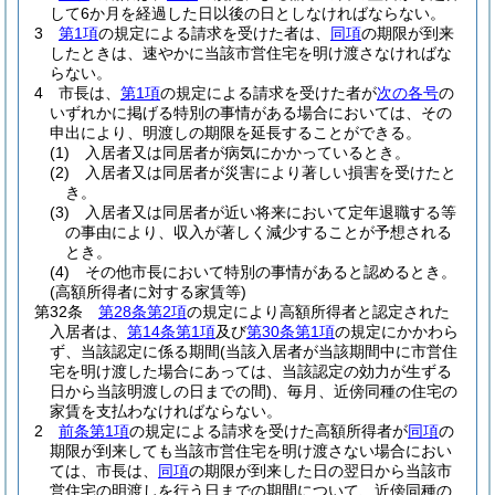
して6か月を経過した日以後の日としなければならない。
3
第1項
の規定による請求を受けた者は、
同項
の期限が到来
したときは、速やかに当該市営住宅を明け渡さなければな
らない。
4
市長は、
第1項
の規定による請求を受けた者が
次の各号
の
いずれかに掲げる特別の事情がある場合においては、その
申出により、明渡しの期限を延長することができる。
(1)
入居者又は同居者が病気にかかっているとき。
(2)
入居者又は同居者が災害により著しい損害を受けたと
き。
(3)
入居者又は同居者が近い将来において定年退職する等
の事由により、収入が著しく減少することが予想される
とき。
(4)
その他市長において特別の事情があると認めるとき。
(高額所得者に対する家賃等)
第32条
第28条第2項
の規定により高額所得者と認定された
入居者は、
第14条第1項
及び
第30条第1項
の規定にかかわら
ず、当該認定に係る期間
(当該入居者が当該期間中に市営住
宅を明け渡した場合にあっては、当該認定の効力が生ずる
日から当該明渡しの日までの間)
、毎月、近傍同種の住宅の
家賃を支払わなければならない。
2
前条第1項
の規定による請求を受けた高額所得者が
同項
の
期限が到来しても当該市営住宅を明け渡さない場合におい
ては、市長は、
同項
の期限が到来した日の翌日から当該市
営住宅の明渡しを行う日までの期間について、近傍同種の