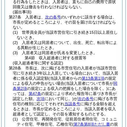
る行為をしたときは、入居者は、直ちに自己の費用で原状
回復又は撤去を行わなければならない。
(届出事項)
第27条
入居者は、
次の各号
のいずれかに該当する場合は、
市長が定めるところにより、その旨を届け出なければなら
ない。
(1)
世帯員全員が当該市営住宅に引き続き15日以上居住し
ないとき。
(2)
入居者又は同居者について、出生、死亡、転出等によ
る異動が生じたとき。
(3)
入居者又は同居者が氏名を変更したとき。
第4節
収入超過者に対する措置等
(収入超過者等に関する認定)
第28条
市長は、次に掲げる市営住宅の入居者が当該市営住
宅に引き続き3年以上入居している場合において、当該入居
者に係る収入認定額
(当該入居者からの
第13条第1項
の規定
による収入の申告がない場合
(当該入居者について市長が
同
条第2項
の規定による収入の把握をした場合を除く。)
にあ
っては、
第47条
の規定により求めた報告等に基づき市長が
認定した額。
次項
において同じ。)
が
次の各号
に掲げる市営
住宅の種別に応じてそれぞれ
当該各号
に掲げる金額を超え
るときは、市長が定めるところにより、当該入居者を収入
超過者として認定し、その旨を通知するものとする。
(1)
公営住宅、再開発住宅、従前居住者用住宅、コミュニ
ティ住宅、甲種住宅、乙種住宅
(
第7条第8項ただし書
の規