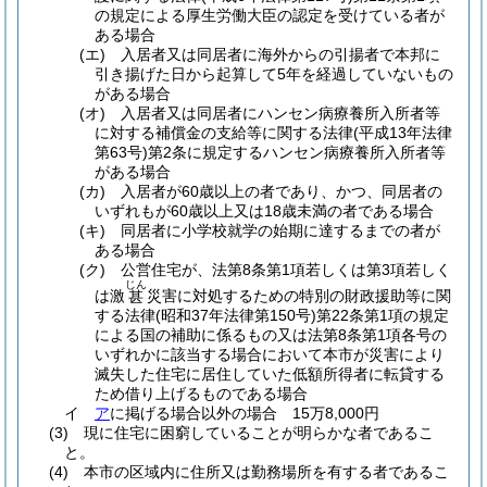
の規定による厚生労働大臣の認定を受けている者が
ある場合
(エ)
入居者又は同居者に海外からの引揚者で本邦に
引き揚げた日から起算して5年を経過していないもの
がある場合
(オ)
入居者又は同居者にハンセン病療養所入所者等
に対する補償金の支給等に関する法律
(平成13年法律
第63号)
第2条に規定するハンセン病療養所入所者等
がある場合
(カ)
入居者が60歳以上の者であり、かつ、同居者の
いずれもが60歳以上又は18歳未満の者である場合
(キ)
同居者に小学校就学の始期に達するまでの者が
ある場合
(ク)
公営住宅が、法第8条第1項若しくは第3項若しく
じん
は激
災害に対処するための特別の財政援助等に関
甚
する法律
(昭和37年法律第150号)
第22条第1項の規定
による国の補助に係るもの又は法第8条第1項各号の
いずれかに該当する場合において本市が災害により
滅失した住宅に居住していた低額所得者に転貸する
ため借り上げるものである場合
イ
ア
に掲げる場合以外の場合 15万8,000円
(3)
現に住宅に困窮していることが明らかな者であるこ
と。
(4)
本市の区域内に住所又は勤務場所を有する者であるこ