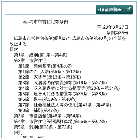
○広島市市営住宅等条例
平成9年3月27日
条例第35号
広島市市営住宅条例(昭和27年広島市条例第40号)の全部を
改正する。
目次
第1章
総則
(第1条～第4条)
第2章
市営住宅
第1節
整備基準
(第4条の2)
第1節の2
入居
(第5条～第12条)
第2節
家賃等
(第13条～第18条)
第3節
入居者の保管義務等
(第19条～第27条)
第4節
収入超過者に対する措置等
(第28条～第34条)
第5節
建替えに係る措置等
(第35条～第38条)
第6節
退去
(第39条・第40条)
第7節
社会福祉法人等の使用
(第41条～第46条)
第8節
補則
(第47条)
第3章
市営店舗
(第48条～第54条)
第4章
市営住宅等附設駐車場
(第55条～第62条)
第5章
雑則
(第63条～第72条)
附則