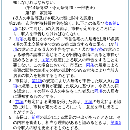
知しなければならない。
(平14条例32・令元条例26・一部改正)
第2節
家賃等
(収入の申告等及び令収入の額に関する認定)
第13条
市営住宅
(特賃住宅を除く。以下この条及び
次条第1
項
において同じ。)
の入居者は、市長が定めるところによ
り、収入を申告しなければならない。
2
前項
の規定にかかわらず、市営住宅の入居者
(法第16条第
4項の国土交通省令で定める者に該当する者に限る。)
が
前
項
の規定による収入の申告をすること及び
第47条
の規定に
よる報告の請求に応じることが困難な事情にあると市長が
認めるときは、
同項
の規定による収入の申告をすることを
要しない。
この場合において、市長は、
同条
の規定による
書類の閲覧の請求その他の規則で定める方法により当該入
居者の収入を把握するものとする。
3
市長は、
第1項
の規定により入居者が申告した収入又は
前
項
の規定により市長が把握した収入に基づき、令収入の額
を認定し、その額を収入の申告をした者又は
同項
の入居者
に通知するものとする。
4
前項
の規定による通知を受けた者は、
同項
の規定による認
定に対し、市長が定めるところにより、意見を申し出るこ
とができる。
5
市長は、
前項
の規定による意見の申出があったときは、そ
の内容を審査し、相当な理由があると認めるときは、
第3項
の令収入の額を更正するものとする。