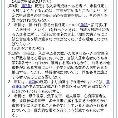
(入居の申込み及び許可)
第9条
第7条
に規定する入居者資格のある者で、市営住宅に
入居しようとするものは、市長が定めるところにより、所
定の申込書その他市長が定める書類を提出し、その許可を
受けなければならない。
2
市長は、借上げに係る公営住宅について
前項
の許可
(以下
「入居許可」という。)
を行ったときは、当該入居許可に係
る入居者に対し、当該公営住宅の借上げ期間の満了時に当
該公営住宅を明け渡さなければならない旨を通知しなけれ
ばならない。
(入居予定者の決定)
第10条
市長は、入居申込者の数が入居させるべき市営住宅
の戸数を超える場合においては、当該入居申込者のうち令
第7条各号のいずれかに該当する者のうちから、抽選その他
市長が定める方法により、必要と認める数の入居申込者を
抽出する。
ただし、特賃住宅においては、同条各号に該当
する者であることを要しない。
2
市長は、
前項
の規定により抽選を行う場合においては、
前
条第1項
の申込書に記載された世帯区分及び申込回数に応じ
組分けをして行うものとする。
3
市長は、母子世帯、父子世帯、老人世帯、心身障害者世
帯、原爆被爆者世帯、多子世帯に属する者その他速やかに
市営住宅に入居することを必要としていると認められる者
については、優先的な選考を行うよう配慮するものとす
る。