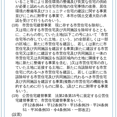
いること等により居住環境の整備及び良質な住宅の供給
が必要と認められる住宅市街地の住宅事情の改善、居住
環境の整備等及びコミュニティ住宅の建設に関する事業
並びにこれに附帯する事業で、本市が国土交通大臣の承
認を受けて行うものをいう。
(18)
市営住宅建替事業 現に存する市営住宅を除却し、
又は現に存する市営住宅及び共同施設を除却するととも
に、これらの存していた土地
(以下この号において「市営
住宅等の存していた土地」という。)
の全部若しくは一部
の区域に、新たに市営住宅を建設し、若しくは新たに市
営住宅及び共同施設を建設する事業
(新たに建設する市営
住宅又は新たに建設する市営住宅及び共同施設と一体の
市営住宅又は共同施設を当該区域内の土地に隣接する土
地に新たに整備する事業を含む。)
又は市営住宅等の存し
ていた土地に近接する土地に、新たに当該除却する市営
住宅に代わるべき市営住宅を建設し、若しくは新たに当
該除却する市営住宅及び共同施設に代わるべき市営住宅
及び共同施設を建設する事業
(複数の市営住宅の機能を集
約するために行うものに限る。)
及びこれに附帯する事業
をいう。
(19)
公営住宅建替事業 法第2条第15号に規定する公営住
宅建替事業で、市営住宅建替事業をいう。
(平12条例44・平12条例79・平15条例29・平24条例
51・平30条例33・令4条例36・一部改正)
(設置)