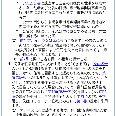
イ
アただし書
に該当する公告の日後に別世帯を構成す
るに至った者及び公告の日後に市街地再開発事業の施
行地区内に居住するに至った者で、市長が特に認めた
もの
ウ
公告の日から引き続き市街地再開発事業の施行地区
内に住宅を所有する者で、市長が特に認めたもの
エ
公告の日後に
ア
、
イ
又は
ウ
に該当する者と同一の世
帯に属するに至った者
(2)
前号ア
、
イ
、
ウ
又は
エ
に該当する者で、公告の日後に
市街地再開発事業の施行地区内において住宅を失ったも
の
(災害以外の事情により住宅を失った者にあっては、市
長が特に認めた者に限る。)
(3)
前2号
に掲げる者と同一の世帯に属する者
4
従前居住者用住宅に入居することができる者は、
次の各号
のいずれかに掲げる者で、従前居住者用住宅への入居を希
望し、かつ、住宅に困窮すると認められるもののうち、
第1
項第6号
に掲げる条件を具備する者でなければならない。
た
だし、従前居住者用住宅に入居させるべき者が入居せず、
又は居住しなくなった場合においては、従前居住者用住宅
を公営住宅とみなして
第1項
(
第2号ア
(ク)
を除く。)
及び
第2
項
の規定を準用し、再開発住宅とみなして
前項
の規定を準
用し、又はコミュニティ住宅とみなして
第6項
の規定を準用
する。
(1)
ア
、
イ
又は
ウ
に該当する者で、住宅市街地整備総合支
援事業の施行に伴い住宅を失うこととなるもの