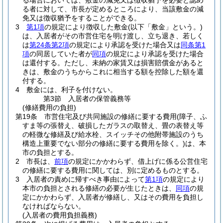
る場合においては、敷金の減免又は徴収猶予を必要と認め
る者に対して、市長が定めるところにより、当該敷金の減
免又は徴収猶予をすることができる。
3
第1項
の規定により徴収した敷金
(以下「敷金」という。)
は、入居者がその市営住宅を明け渡し、立ち退き、若しく
は
第24条第2項
の規定により承認を受けた場合又は
同条第1
項
の同居していた者が
同項
の規定により承認を受けた場合
は還付する。
ただし、未納の家賃又は損害賠償金があると
きは、敷金のうちからこれに相当する額を控除した額を還
付する。
4
敷金には、利子を付けない。
第3節
入居者の保管義務等
(修繕費用の負担)
第19条
市営住宅及び共同施設の修繕に要する費用
(障子、ふ
すま等の張替え、破損したガラスの取替え、畳の表替え等
の軽微な修繕及び給水栓、スイッチその他附帯施設のうち
構造上重要でない部分の修繕に要する費用を除く。)
は、本
市の負担とする。
2
市長は、
前項
の規定にかかわらず、借上げに係る公営住宅
の修繕に要する費用に関しては、別に定めるものとする。
3
入居者の責めに帰すべき事由によって
第1項
の規定により
本市の負担とされる修繕の必要が生じたときは、
同項
の規
定にかかわらず、入居者が修繕し、又はその費用を負担し
なければならない。
(入居者の費用負担義務)