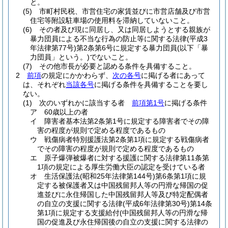
と。
(5)
市町村民税、市営住宅の家賃並びに市営店舗及び市営
住宅等附設駐車場の使用料を滞納していないこと。
(6)
その者及び現に同居し、又は同居しようとする親族が
暴力団員による不当な行為の防止等に関する法律
(平成3
年法律第77号)
第2条第6号に規定する暴力団員
(以下「暴
力団員」という。)
でないこと。
(7)
その他市長が必要と認める条件を具備すること。
2
前項
の規定にかかわらず、
次の各号
に掲げる者にあって
は、それぞれ
当該各号
に掲げる条件を具備することを要し
ない。
(1)
次のいずれかに該当する者
前項第1号
に掲げる条件
ア
60歳以上の者
イ
障害者基本法第2条第1号に規定する障害者でその障
害の程度が規則で定める程度であるもの
ウ
戦傷病者特別援護法第2条第1項に規定する戦傷病者
でその障害の程度が規則で定める程度であるもの
エ
原子爆弾被爆者に対する援護に関する法律第11条第
1項の規定による厚生労働大臣の認定を受けている者
オ
生活保護法
(昭和25年法律第144号)
第6条第1項に規
定する被保護者又は中国残留邦人等の円滑な帰国の促
進並びに永住帰国した中国残留邦人等及び特定配偶者
の自立の支援に関する法律
(平成6年法律第30号)
第14条
第1項に規定する支援給付
(中国残留邦人等の円滑な帰
国の促進及び永住帰国後の自立の支援に関する法律の