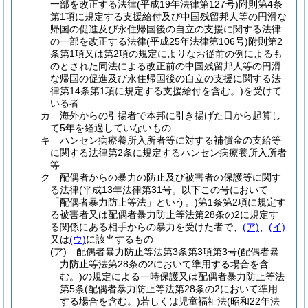
一部を改正する法律
(平成19年法律第127号)
附則第4条
第1項に規定する支援給付及び中国残留邦人等の円滑な
帰国の促進及び永住帰国後の自立の支援に関する法律
の一部を改正する法律
(平成25年法律第106号)
附則第2
条第1項又は第2項の規定によりなお従前の例によるも
のとされた同法による改正前の中国残留邦人等の円滑
な帰国の促進及び永住帰国後の自立の支援に関する法
律第14条第1項に規定する支援給付を含む。)
を受けて
いる者
カ
海外からの引揚者で本邦に引き揚げた日から起算し
て5年を経過していないもの
キ
ハンセン病療養所入所者等に対する補償金の支給等
に関する法律第2条に規定するハンセン病療養所入所者
等
ク
配偶者からの暴力の防止及び被害者の保護等に関す
る法律
(平成13年法律第31号。以下この号において
「配偶者暴力防止等法」という。)
第1条第2項に規定す
る被害者又は配偶者暴力防止等法第28条の2に規定す
る関係にある相手からの暴力を受けた者で、
(ア)
、
(イ)
又は
(ウ)
に該当するもの
(ア)
配偶者暴力防止等法第3条第3項第3号
(配偶者暴
力防止等法第28条の2において準用する場合を含
む。)
の規定による一時保護又は配偶者暴力防止等法
第5条
(配偶者暴力防止等法第28条の2において準用
する場合を含む。)
若しくは児童福祉法
(昭和22年法