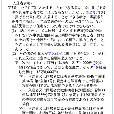
(入居者資格)
第7条
公営住宅に入居することができる者は、次に掲げる条
件を具備する者でなければならない。
ただし、
第2号ア
(ク)
に掲げる公営住宅に入居することができる者は、当該条件
を具備するほか、当該災害の発生の日から3年間は、なお、
当該災害により住宅を失った者でなければならない。
(1)
現に同居し、又は同居しようとする親族
(婚姻の届出
をしないが事実上婚姻関係と同様の事情にある者、婚姻
の予約者その他日常生活において相互に協力し合うこと
を約した者として市長が認める者を含む。以下同じ。)
が
あること。
(2)
その者の令収入が
ア
又は
イ
に掲げる場合に応じ、それ
ぞれ
ア
又は
イ
に定める金額を超えないこと。
ア
次のいずれかに該当する場合 21万4,000円
(
(ク)
に
掲げる場合であって、当該災害発生の日から3年を経過
した後は、15万8,000円)
(ア)
入居者又は同居者に障害者基本法
(昭和45年法律
第84号)
第2条第1号に規定する障害者でその障害の
程度が規則で定める程度であるものがある場合
(イ)
入居者又は同居者に戦傷病者特別援護法
(昭和38
年法律第168号)
第2条第1項に規定する戦傷病者でそ
の障害の程度が規則で定める程度であるものがある
場合
(ウ)
入居者又は同居者に原子爆弾被爆者に対する援
護に関する法律
(平成6年法律第117号)
第11条第1項