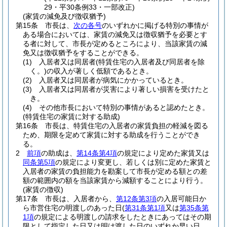
29・平30条例33・一部改正)
(家賃の減免及び徴収猶予)
第15条
市長は、
次の各号
のいずれかに掲げる特別の事情が
ある場合においては、家賃の減免又は徴収猶予を必要とす
る者に対して、市長が定めるところにより、当該家賃の減
免又は徴収猶予をすることができる。
(1)
入居者又は同居者
(特賃住宅の入居者及び同居者を除
く。)
の収入が著しく低額であるとき。
(2)
入居者又は同居者が病気にかかっているとき。
(3)
入居者又は同居者が災害により著しい損害を受けたと
き。
(4)
その他市長において特別の事情があると認めたとき。
(特賃住宅の家賃に対する助成)
第16条
市長は、特賃住宅の入居者の家賃負担の軽減を図る
ため、期限を定めて家賃に対する助成を行うことができ
る。
2
前項
の助成は、
第14条第4項
の規定により定めた家賃又は
同条第5項
の規定により変更し、若しくは別に定めた家賃と
入居者の家賃の負担能力を勘案して市長が定める額との差
額の範囲内の額を当該家賃から減額することにより行う。
(家賃の徴収)
第17条
市長は、入居者から、
第12条第3項
の入居可能日か
ら市営住宅の明渡しのあった日
(
第31条第1項
又は
第35条第
1項
の規定による明渡しの請求をしたときにあってはその期
限として指定した日又は明け渡した日のいずれか早い日、