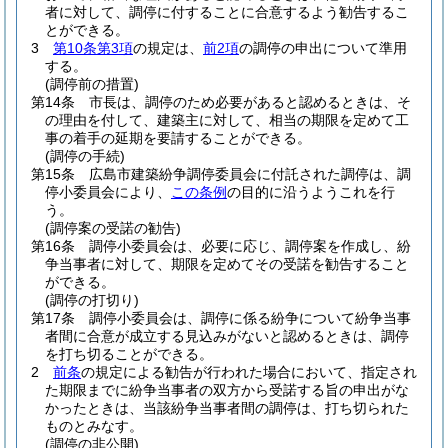
者に対して、調停に付することに合意するよう勧告するこ
とができる。
3
第10条第3項
の規定は、
前2項
の調停の申出について準用
する。
(調停前の措置)
第14条
市長は、調停のため必要があると認めるときは、そ
の理由を付して、建築主に対して、相当の期限を定めて工
事の着手の延期を要請することができる。
(調停の手続)
第15条
広島市建築紛争調停委員会に付託された調停は、調
停小委員会により、
この条例
の目的に沿うようこれを行
う。
(調停案の受諾の勧告)
第16条
調停小委員会は、必要に応じ、調停案を作成し、紛
争当事者に対して、期限を定めてその受諾を勧告すること
ができる。
(調停の打切り)
第17条
調停小委員会は、調停に係る紛争について紛争当事
者間に合意が成立する見込みがないと認めるときは、調停
を打ち切ることができる。
2
前条
の規定による勧告が行われた場合において、指定され
た期限までに紛争当事者の双方から受諾する旨の申出がな
かったときは、当該紛争当事者間の調停は、打ち切られた
ものとみなす。
(調停の非公開)