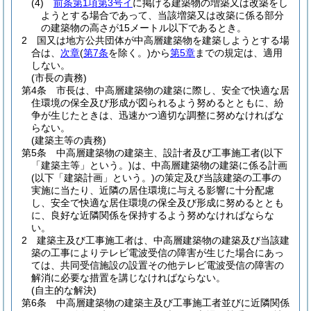
(4)
前条第1項第3号イ
に掲げる建築物の増築又は改築をし
ようとする場合であって、当該増築又は改築に係る部分
の建築物の高さが15メートル以下であるとき。
2
国又は地方公共団体が中高層建築物を建築しようとする場
合は、
次章
(
第7条
を除く。)
から
第5章
までの規定は、適用
しない。
(市長の責務)
第4条
市長は、中高層建築物の建築に際し、安全で快適な居
住環境の保全及び形成が図られるよう努めるとともに、紛
争が生じたときは、迅速かつ適切な調整に努めなければな
らない。
(建築主等の責務)
第5条
中高層建築物の建築主、設計者及び工事施工者
(以下
「建築主等」という。)
は、中高層建築物の建築に係る計画
(以下「建築計画」という。)
の策定及び当該建築の工事の
実施に当たり、近隣の居住環境に与える影響に十分配慮
し、安全で快適な居住環境の保全及び形成に努めるととも
に、良好な近隣関係を保持するよう努めなければならな
い。
2
建築主及び工事施工者は、中高層建築物の建築及び当該建
築の工事によりテレビ電波受信の障害が生じた場合にあっ
ては、共同受信施設の設置その他テレビ電波受信の障害の
解消に必要な措置を講じなければならない。
(自主的な解決)
第6条
中高層建築物の建築主及び工事施工者並びに近隣関係