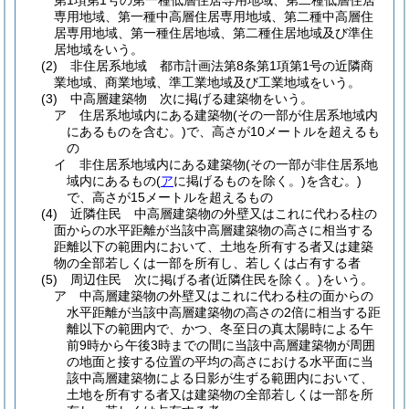
第1項第1号の第一種低層住居専用地域、第二種低層住居
専用地域、第一種中高層住居専用地域、第二種中高層住
居専用地域、第一種住居地域、第二種住居地域及び準住
居地域をいう。
(2)
非住居系地域 都市計画法第8条第1項第1号の近隣商
業地域、商業地域、準工業地域及び工業地域をいう。
(3)
中高層建築物 次に掲げる建築物をいう。
ア
住居系地域内にある建築物
(その一部が住居系地域内
にあるものを含む。)
で、高さが10メートルを超えるも
の
イ
非住居系地域内にある建築物
(その一部が非住居系地
域内にあるもの
(
ア
に掲げるものを除く。)
を含む。)
で、高さが15メートルを超えるもの
(4)
近隣住民 中高層建築物の外壁又はこれに代わる柱の
面からの水平距離が当該中高層建築物の高さに相当する
距離以下の範囲内において、土地を所有する者又は建築
物の全部若しくは一部を所有し、若しくは占有する者
(5)
周辺住民 次に掲げる者
(近隣住民を除く。)
をいう。
ア
中高層建築物の外壁又はこれに代わる柱の面からの
水平距離が当該中高層建築物の高さの2倍に相当する距
離以下の範囲内で、かつ、冬至日の真太陽時による午
前9時から午後3時までの間に当該中高層建築物が周囲
の地面と接する位置の平均の高さにおける水平面に当
該中高層建築物による日影が生ずる範囲内において、
土地を所有する者又は建築物の全部若しくは一部を所