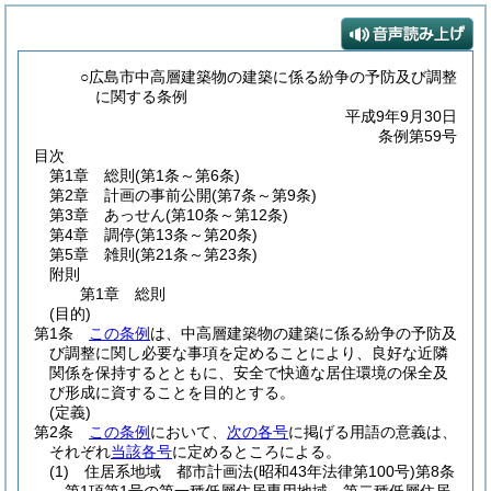
○広島市中高層建築物の建築に係る紛争の予防及び調整
に関する条例
平成9年9月30日
条例第59号
目次
第1章
総則
(第1条～第6条)
第2章
計画の事前公開
(第7条～第9条)
第3章
あっせん
(第10条～第12条)
第4章
調停
(第13条～第20条)
第5章
雑則
(第21条～第23条)
附則
第1章
総則
(目的)
第1条
この条例
は、中高層建築物の建築に係る紛争の予防及
び調整に関し必要な事項を定めることにより、良好な近隣
関係を保持するとともに、安全で快適な居住環境の保全及
び形成に資することを目的とする。
(定義)
第2条
この条例
において、
次の各号
に掲げる用語の意義は、
それぞれ
当該各号
に定めるところによる。
(1)
住居系地域 都市計画法
(昭和43年法律第100号)
第8条