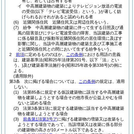
有し、若しくは占有する者
イ
中高層建築物の建築によりテレビジョン放送の電波
の受信
(以下「テレビ電波受信」という。)
が著しく妨
げられるおそれがあると認められる者
(6)
近隣関係住民 近隣住民又は周辺住民をいう。
(7)
紛争 中高層建築物の建築に伴って生ずる日照及び通
風の阻害並びにテレビ電波受信の障害、当該建築の工事
に係る騒音及び振動等近隣関係住民の居住環境に及ぼす
影響に関し、当該中高層建築物の建築主及び工事施工者
と近隣関係住民との間において生ずる紛争をいう。
2
前項
に定めるもののほか、
この条例
における用語の意義
は、建築基準法
(昭和25年法律第201号。以下「法」とい
う。)
及び建築基準法施行令
(昭和25年政令第338号)
の例に
よる。
(適用除外)
第3条
次に掲げる場合については、
この条例
の規定は、適用
しない。
(1)
法第85条に規定する仮設建築物に該当する中高層建築
物を建築しようとする場合その他市長が公益上やむを得
ないと認める場合
(2)
法第3条第1項に規定する建築物に該当する中高層建築
物を建築しようとする場合
(3)
前条第1項第3号ア
に掲げる建築物の増築又は改築をし
ようとする場合であって、当該増築又は改築に係る部分
の建築物の高さが10メートル以下であるとき。