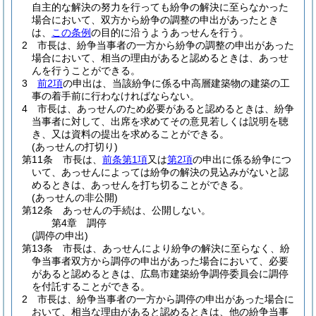
自主的な解決の努力を行っても紛争の解決に至らなかった
場合において、双方から紛争の調整の申出があったとき
は、
この条例
の目的に沿うようあっせんを行う。
2
市長は、紛争当事者の一方から紛争の調整の申出があった
場合において、相当の理由があると認めるときは、あっせ
んを行うことができる。
3
前2項
の申出は、当該紛争に係る中高層建築物の建築の工
事の着手前に行わなければならない。
4
市長は、あっせんのため必要があると認めるときは、紛争
当事者に対して、出席を求めてその意見若しくは説明を聴
き、又は資料の提出を求めることができる。
(あっせんの打切り)
第11条
市長は、
前条第1項
又は
第2項
の申出に係る紛争につ
いて、あっせんによっては紛争の解決の見込みがないと認
めるときは、あっせんを打ち切ることができる。
(あっせんの非公開)
第12条
あっせんの手続は、公開しない。
第4章
調停
(調停の申出)
第13条
市長は、あっせんにより紛争の解決に至らなく、紛
争当事者双方から調停の申出があった場合において、必要
があると認めるときは、広島市建築紛争調停委員会に調停
を付託することができる。
2
市長は、紛争当事者の一方から調停の申出があった場合に
おいて、相当な理由があると認めるときは、他の紛争当事