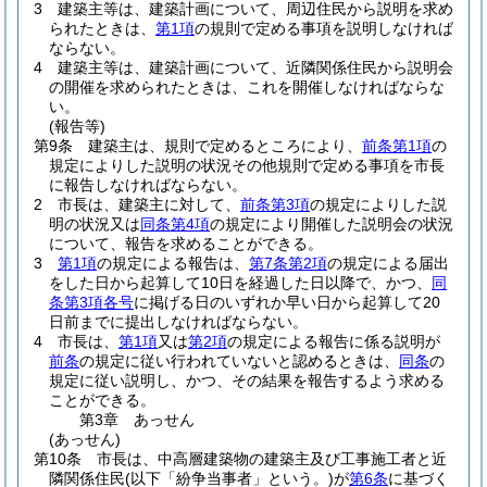
3
建築主等は、建築計画について、周辺住民から説明を求め
られたときは、
第1項
の規則で定める事項を説明しなければ
ならない。
4
建築主等は、建築計画について、近隣関係住民から説明会
の開催を求められたときは、これを開催しなければならな
い。
(報告等)
第9条
建築主は、規則で定めるところにより、
前条第1項
の
規定によりした説明の状況その他規則で定める事項を市長
に報告しなければならない。
2
市長は、建築主に対して、
前条第3項
の規定によりした説
明の状況又は
同条第4項
の規定により開催した説明会の状況
について、報告を求めることができる。
3
第1項
の規定による報告は、
第7条第2項
の規定による届出
をした日から起算して10日を経過した日以降で、かつ、
同
条第3項各号
に掲げる日のいずれか早い日から起算して20
日前までに提出しなければならない。
4
市長は、
第1項
又は
第2項
の規定による報告に係る説明が
前条
の規定に従い行われていないと認めるときは、
同条
の
規定に従い説明し、かつ、その結果を報告するよう求める
ことができる。
第3章
あっせん
(あっせん)
第10条
市長は、中高層建築物の建築主及び工事施工者と近
隣関係住民
(以下「紛争当事者」という。)
が
第6条
に基づく