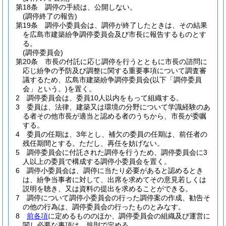
第18条
調停の手続は、公開しない。
(調停終了の報告)
第19条
調停小委員会は、調停が終了したときは、その結果
を広島市建築紛争調停委員会及び市長に報告するものとす
る。
(調停委員会)
第20条
市長の付託に応じ調停を行うとともに市長の諮問に
応じ紛争の予防及び調整に関する重要事項について調査審
議するため、広島市建築紛争調停委員会
(以下「調停委員
会」という。)
を置く。
2
調停委員会は、委員10人以内をもって組織する。
3
委員は、法律、建築又は環境の分野について学識経験のあ
る者その他市長が適当と認める者のうちから、市長が委嘱
する。
4
委員の任期は、3年とし、補欠の委員の任期は、前任者の
残任期間とする。
ただし、再任を妨げない。
5
調停委員会に付託された調停を行うため、調停委員会に3
人以上の委員で構成する調停小委員会を置く。
6
調停小委員会は、調停に当たり必要があると認めるとき
は、紛争当事者に対して、出席を求めてその意見若しくは
説明を聴き、又は資料の提出を求めることができる。
7
調停について調停小委員会の行った調停案の作成、勧告そ
の他の行為は、調停委員会の行ったものとみなす。
8
前各項
に定めるもののほか、調停委員会の組織及び運営に
関し必要な事項は、規則で定める。