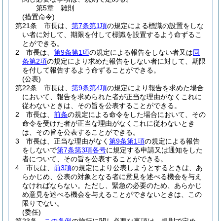
第5章
雑則
(措置命令)
第21条
市長は、
第7条第1項
の規定による標識の設置をしな
い者に対して、期限を付して標識を設置するよう命ずるこ
とができる。
2
市長は、
第9条第1項
の規定による報告をしない者又は
同
条第2項
の規定により求めた報告をしない者に対して、期限
を付して報告するよう命ずることができる。
(公表)
第22条
市長は、
第9条第4項
の規定により報告を求めた場合
において、報告を求められた者が正当な理由がなくこれに
従わないときは、その旨を公表することができる。
2
市長は、
前条
の規定による命令をした場合において、その
命令を受けた者が正当な理由がなくこれに従わないとき
は、その旨を公表することができる。
3
市長は、正当な理由がなく
第9条第1項
の規定による報告
をしないで
第7条第3項各号
に規定する申請又は通知をした
者について、その旨を公表することができる。
4
市長は、
前3項
の規定により公表しようとするときは、あ
らかじめ、公表の対象となる者に意見を述べる機会を与え
なければならない。
ただし、緊急の必要のため、あらかじ
め意見を述べる機会を与えることができないときは、この
限りでない。
(委任)