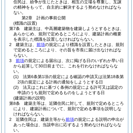
住民は、紛争が生じたときは、相互の立場を尊重し、互譲
の精神をもって、自主的に解決するよう努めなければなら
ない。
第2章
計画の事前公開
(標識の設置)
第7条
建築主は、中高層建築物を建築しようとするときは、
あらかじめ、規則で定めるところにより、建築計画の概要
を表示した標識を設置しなければならない。
2
建築主は、
前項
の規定により標識を設置したときは、規則
で定めるところにより、その旨を市長に届け出なければな
らない。
3
前項
の規定による届出は、次に掲げる日のいずれか早い日
から起算して30日前までに、これを行わなければならな
い。
(1)
法第6条第1項の規定による確認の申請又は法第18条第
2項の規定による計画の通知をしようとする日
(2)
法又はこれに基づく条例の規定による許可又は認定の
申請のうち規則で定めるものをしようとする日
(建築計画の説明)
第8条
建築主等は、近隣住民に対して、規則で定めるところ
により、建築計画について、規則で定める事項を説明しな
ければならない。
2
近隣住民は、建築主等から
前項
の規定による説明の申出が
あった場合は、当該申出に応ずるよう努めなければならな
い。