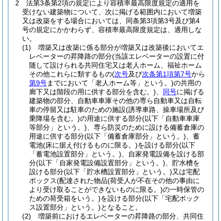
2
法第3条第2項の規定により容積率最高限度規定の適用を
受けない建築物について、次に掲げる範囲内において増築
又は改築をする場合においては、同条第3項第3号及び第4
号の規定にかかわらず、容積率最高限度規定は、適用しな
い。
(1)
増築又は改築に係る部分が増築又は改築後においてエ
レベーターの昇降路の部分
(当該エレベーターの設置に付
随して設けられる共同住宅又は老人ホーム、福祉ホーム
その他これらに類するもの
(
次号
及び
次条第1項第7号
から
第9号
までにおいて「老人ホーム等」という。)
の共用の
廊下又は階段の用に供する部分を含む。)
、
同号
に掲げる
建築物の部分、自動車車庫その他の専ら自動車又は自転
車の停留又は駐車のための施設
(誘導車路、操車場所及び
乗降場を含む。)
の用途に供する部分
(以下「自動車車庫
等部分」という。)
、専ら防災のために設ける備蓄倉庫の
用途に供する部分
(以下「備蓄倉庫部分」という。)
、蓄
電池
(床に据え付けるものに限る。)
を設ける部分
(以下
「蓄電池設置部分」という。)
、自家発電設備を設ける部
分
(以下「自家発電設備設置部分」という。)
、貯水槽を
設ける部分
(以下「貯水槽設置部分」という。)
又は宅配
ボックス
(配達された物品
(荷受人が不在その他の事由に
より受け取ることができないものに限る。)
の一時保管の
ための荷受箱をいう。)
を設ける部分
(以下「宅配ボック
ス設置部分」という。)
となること。
(2)
増築前におけるエレベーターの昇降路の部分、共同住