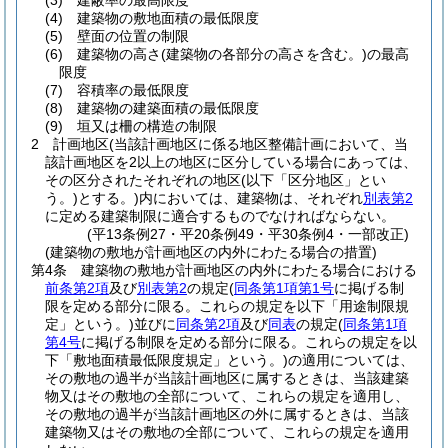
(3)
建蔽率の最高限度
(4)
建築物の敷地面積の最低限度
(5)
壁面の位置の制限
(6)
建築物の高さ
(建築物の各部分の高さを含む。)
の最高
限度
(7)
容積率の最低限度
(8)
建築物の建築面積の最低限度
(9)
垣又は柵の構造の制限
2
計画地区
(当該計画地区に係る地区整備計画において、当
該計画地区を2以上の地区に区分している場合にあっては、
その区分されたそれぞれの地区
(以下「区分地区」とい
う。)
とする。)
内においては、建築物は、それぞれ
別表第2
に定める建築制限に適合するものでなければならない。
(平13条例27・平20条例49・平30条例4・一部改正)
(建築物の敷地が計画地区の内外にわたる場合の措置)
第4条
建築物の敷地が計画地区の内外にわたる場合における
前条第2項
及び
別表第2
の規定
(
同条第1項第1号
に掲げる制
限を定める部分に限る。これらの規定を以下「用途制限規
定」という。)
並びに
同条第2項
及び
同表
の規定
(
同条第1項
第4号
に掲げる制限を定める部分に限る。これらの規定を以
下「敷地面積最低限度規定」という。)
の適用については、
その敷地の過半が当該計画地区に属するときは、当該建築
物又はその敷地の全部について、これらの規定を適用し、
その敷地の過半が当該計画地区の外に属するときは、当該
建築物又はその敷地の全部について、これらの規定を適用