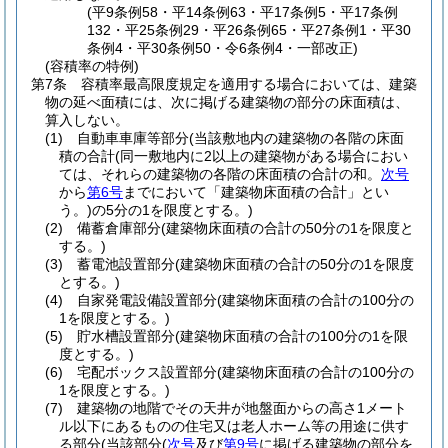
(平9条例58・平14条例63・平17条例5・平17条例
132・平25条例29・平26条例65・平27条例1・平30
条例4・平30条例50・令6条例4・一部改正)
(容積率の特例)
第7条
容積率最高限度規定を適用する場合においては、建築
物の延べ面積には、次に掲げる建築物の部分の床面積は、
算入しない。
(1)
自動車車庫等部分
(当該敷地内の建築物の各階の床面
積の合計
(同一敷地内に2以上の建築物がある場合におい
ては、それらの建築物の各階の床面積の合計の和。
次号
から
第6号
までにおいて「建築物床面積の合計」とい
う。)
の5分の1を限度とする。)
(2)
備蓄倉庫部分
(建築物床面積の合計の50分の1を限度と
する。)
(3)
蓄電池設置部分
(建築物床面積の合計の50分の1を限度
とする。)
(4)
自家発電設備設置部分
(建築物床面積の合計の100分の
1を限度とする。)
(5)
貯水槽設置部分
(建築物床面積の合計の100分の1を限
度とする。)
(6)
宅配ボックス設置部分
(建築物床面積の合計の100分の
1を限度とする。)
(7)
建築物の地階でその天井が地盤面からの高さ1メート
ル以下にあるものの住宅又は老人ホーム等の用途に供す
る部分
(当該部分
(
次号
及び
第9号
に掲げる建築物の部分を