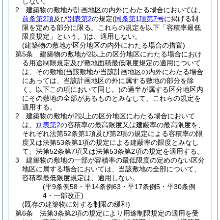
しない。
2
建築物の敷地が計画地区の内外にわたる場合においては、
前条第2項
及び
別表第2
の規定
(
同条第1項第7号
に掲げる制
限を定める部分に限る。これらの規定を以下「容積率最低
限度規定」という。)
は、適用しない。
(建築物の敷地が区分地区の内外にわたる場合の措置)
第5条
建築物の敷地が2以上の区分地区にわたる場合におけ
る用途制限規定及び敷地面積最低限度規定の適用について
は、その敷地
(当該敷地が当該計画地区の内外にわたる場合
にあっては、当該計画地区の外に属する敷地の部分を除
く。以下この項において同じ。)
の過半が属する区分地区内
にその敷地の全部があるものとみなして、これらの規定を
適用する。
2
建築物の敷地が2以上の区分地区にわたる場合において
は、
別表第2
の容積率の最高限度又は建蔽率の最高限度を、
それぞれ法第52条第1項及び第2項の規定による容積率の限
度又は法第53条第1項の規定による建蔽率の限度とみなし
て、法第52条第7項又は法第53条第2項の規定を適用する。
3
建築物の敷地の一部が容積率の最低限度の定めのない区分
地区に属する場合においては、当該敷地の全部について、
容積率最低限度規定は、適用しない。
(平9条例58・平14条例63・平17条例5・平30条例
4・一部改正)
(既存の建築物に対する制限の緩和)
第6条
法第3条第2項の規定により用途制限規定の適用を受