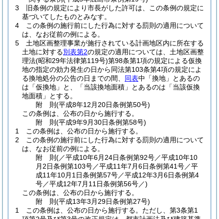
3
旧条例の規定により市長がした許可は、この条例の規定に
基づいてしたものとみなす。
4
この条例の施行前にした行為に対する罰則の適用について
は、なお従前の例による。
5
土地区画整理事業が施行されている計画地区内に所在する
土地に対する
別表第2
の規定の適用については、土地区画整
理法
(昭和29年法律第119号)
第98条第1項の規定による仮換
地の指定の効力発生の日から同法第103条第4項の規定によ
る換地処分の公告の日までの間、
同表
中「換地」とあるの
は「仮換地」と、「当該換地面積」とあるのは「当該仮換
地面積」とする。
附
則
(平成8年12月20日
条例第50号)
この条例は、公布の日から施行する。
附
則
(平成9年9月30日
条例第58号)
1
この条例は、公布の日から施行する。
2
この条例の施行前にした行為に対する罰則の適用について
は、なお従前の例による。
附
則
(／平成10年6月24日条例第92号／平成10年10
月2日条例第103号／平成11年7月6日条例第41号／平
成11年10月1日条例第57号／平成12年3月6日条例第4
号／平成12年7月11日
条例第56号／)
この条例は、公布の日から施行する。
附
則
(平成13年3月29日
条例第27号)
1
この条例は、公布の日から施行する。
ただし、第3条第1