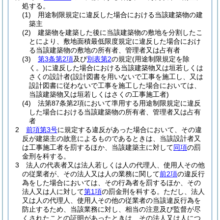
処する。
(1)
用途制限規定に違反した場合における当該建築物の建
築主
(2)
建築物を建築した後に当該建築物の敷地を分割したこ
とにより、敷地面積最低限度規定に違反した場合におけ
る当該建築物の敷地の所有者、管理者又は占有者
(3)
第3条第2項
及び
別表第2
の規定
(用途制限規定を除
く。)
に違反した場合における当該建築物又は垣若しくは
さくの設計者
(設計図書を用いないで工事を施工し、又は
設計図書に従わないで工事を施工した場合においては、
当該建築物又は垣若しくはさくの工事施工者)
(4)
法第87条第2項において準用する用途制限規定に違反
した場合における当該建築物の所有者、管理者又は占有
者
2
前項第3号
に規定する違反があった場合において、その違
反が建築主の故意によるものであるときは、当該設計者又
は工事施工者を罰するほか、当該建築主に対して
同項
の罰
金刑を科する。
3
法人の代表者又は法人若しくは人の代理人、使用人その他
の従業者が、その法人又は人の業務に関して
前2項
の違反行
為をした場合においては、その行為者を罰するほか、その
法人又は人に対して
第1項
の罰金刑を科する。
ただし、法人
又は人の代理人、使用人その他の従業者の当該違反行為を
防止するため、当該業務に対し、相当の注意及び監督が尽
くされたことの証明があったときは、その法人又は人につ