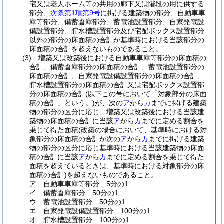
宅又は老人ホーム等の共用の廊下又は階段の用に供する
部分、
次条第1項第9号
に掲げる建築物の部分、自動車車
庫等部分、備蓄倉庫部分、蓄電池設置部分、自家発電設
備設置部分、貯水槽設置部分及び宅配ボックス設置部分
以外の部分の床面積の合計が基準時における当該部分の
床面積の合計を超えないものであること。
(3)
増築又は改築後における自動車車庫等部分の床面積の
合計、備蓄倉庫部分の床面積の合計、蓄電池設置部分の
床面積の合計、自家発電設備設置部分の床面積の合計、
貯水槽設置部分の床面積の合計又は宅配ボックス設置部
分の床面積の合計
(以下この号において「対象部分の床面
積の合計」という。)
が、次の
ア
から
カ
までに掲げる建築
物の部分の区分に応じ、増築又は改築後における当該建
築物の床面積の合計に当該
ア
から
カ
までに定める割合を
乗じて得た面積
(改築の場合において、基準時における対
象部分の床面積の合計が次の
ア
から
カ
までに掲げる建築
物の部分の区分に応じ基準時における当該建築物の床面
積の合計に当該
ア
から
カ
までに定める割合を乗じて得た
面積を超えているときは、基準時における対象部分の床
面積の合計)
を超えないものであること。
ア
自動車車庫等部分 5分の1
イ
備蓄倉庫部分 50分の1
ウ
蓄電池設置部分 50分の1
エ
自家発電設備設置部分 100分の1
オ
貯水槽設置部分 100分の1