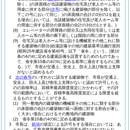
除く。)
の床面積が当該建築物の住宅及び老人ホーム等の
用途に供する部分
(
次号
に掲げる建築物の部分を除く。以
下この号において同じ。)
の床面積の合計の3分の1を超え
る場合においては、当該建築物の住宅及び老人ホーム等
の用途に供する部分の床面積の合計の3分の1とする。)
(8)
エレベーターの昇降路の部分又は共同住宅若しくは老
人ホーム等の共用の廊下若しくは階段の用に供する部分
(9)
住宅又は老人ホーム等に設ける機械室その他これに類
する建築物の部分
(給湯設備その他の建築基準法施行規則
(昭和25年建設省令第40号。以下「省令」という。)
第10
条の4の4に定める建築設備を設置するためのものであっ
て、省令第10条の4の5に定める基準に適合するものに限
る。)
で、市長が交通上、安全上、防火上及び衛生上支障
がないと認めるもの
2
次の各号
のいずれかに該当する建築物で、市長が交通上、
安全上、防火上及び衛生上支障がないと認めて許可したも
のの容積率は、容積率最高限度規定にかかわらず、その許
可の範囲内において、容積率最高限度規定による限度を超
えるものとすることができる。
(1)
同一敷地内の建築物の機械室その他これに類する部分
の床面積の合計の建築物の延べ面積に対する割合が著し
く大きい場合におけるその敷地内の建築物
(2)
省令第10条の4の6に定める建築物
3
市長は、
前項
の規定による許可をする場合においては、あ
らかじめ、広島市建築審査会の同意を得なければならな