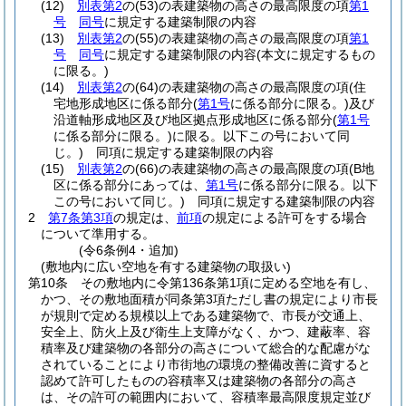
(12)
別表第2
の
(53)
の表建築物の高さの最高限度の項
第1
号
同号
に規定する建築制限の内容
(13)
別表第2
の
(55)
の表建築物の高さの最高限度の項
第1
号
同号
に規定する建築制限の内容
(本文に規定するもの
に限る。)
(14)
別表第2
の
(64)
の表建築物の高さの最高限度の項
(住
宅地形成地区に係る部分
(
第1号
に係る部分に限る。)
及び
沿道軸形成地区及び地区拠点形成地区に係る部分
(
第1号
に係る部分に限る。)
に限る。以下この号において同
じ。)
同項に規定する建築制限の内容
(15)
別表第2
の
(66)
の表建築物の高さの最高限度の項
(B地
区に係る部分にあっては、
第1号
に係る部分に限る。以下
この号において同じ。)
同項に規定する建築制限の内容
2
第7条第3項
の規定は、
前項
の規定による許可をする場合
について準用する。
(令6条例4・追加)
(敷地内に広い空地を有する建築物の取扱い)
第10条
その敷地内に令第136条第1項に定める空地を有し、
かつ、その敷地面積が同条第3項ただし書の規定により市長
が規則で定める規模以上である建築物で、市長が交通上、
安全上、防火上及び衛生上支障がなく、かつ、建蔽率、容
積率及び建築物の各部分の高さについて総合的な配慮がな
されていることにより市街地の環境の整備改善に資すると
認めて許可したものの容積率又は建築物の各部分の高さ
は、その許可の範囲内において、容積率最高限度規定並び