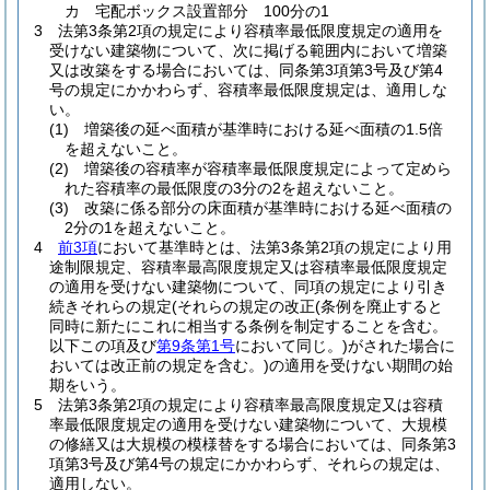
カ
宅配ボックス設置部分 100分の1
3
法第3条第2項の規定により容積率最低限度規定の適用を
受けない建築物について、次に掲げる範囲内において増築
又は改築をする場合においては、同条第3項第3号及び第4
号の規定にかかわらず、容積率最低限度規定は、適用しな
い。
(1)
増築後の延べ面積が基準時における延べ面積の1.5倍
を超えないこと。
(2)
増築後の容積率が容積率最低限度規定によって定めら
れた容積率の最低限度の3分の2を超えないこと。
(3)
改築に係る部分の床面積が基準時における延べ面積の
2分の1を超えないこと。
4
前3項
において基準時とは、法第3条第2項の規定により用
途制限規定、容積率最高限度規定又は容積率最低限度規定
の適用を受けない建築物について、同項の規定により引き
続きそれらの規定
(それらの規定の改正
(条例を廃止すると
同時に新たにこれに相当する条例を制定することを含む。
以下この項及び
第9条第1号
において同じ。)
がされた場合に
おいては改正前の規定を含む。)
の適用を受けない期間の始
期をいう。
5
法第3条第2項の規定により容積率最高限度規定又は容積
率最低限度規定の適用を受けない建築物について、大規模
の修繕又は大規模の模様替をする場合においては、同条第3
項第3号及び第4号の規定にかかわらず、それらの規定は、
適用しない。