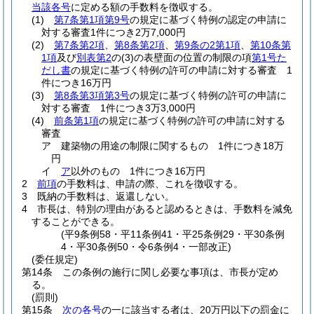
当該各号
に定める額の手数料を徴収する。
(1)
第7条第1項第9号
の規定に基づく特例の認定の申請に
対する審査1件につき2万7,000円
(2)
第7条第2項
、
第8条第2項
、
第9条の2第1項
、
第10条第
1項
及び
別表第2
の
(3)
の表壁面の位置の制限の項
第1号た
だし書
の規定に基づく特例の許可の申請に対する審査 1
件につき16万円
(3)
第8条第3項第3号
の規定に基づく特例の許可の申請に
対する審査 1件につき3万3,000円
(4)
前条第1項
の規定に基づく特例の許可の申請に対する
審査
ア
建築物の用途の制限に関するもの 1件につき18万
円
イ
ア
以外のもの 1件につき16万円
2
前項
の手数料は、申請の際、これを徴収する。
3
既納の手数料は、返還しない。
4
市長は、特別の理由があると認めるときは、手数料を減免
することができる。
(平9条例58・平11条例41・平25条例29・平30条例
4・平30条例50・令6条例4・一部改正)
(委任規定)
第14条
この条例の施行に関し必要な事項は、市長が定め
る。
(罰則)
第15条
次の各号
の一に該当する者は、20万円以下の罰金に