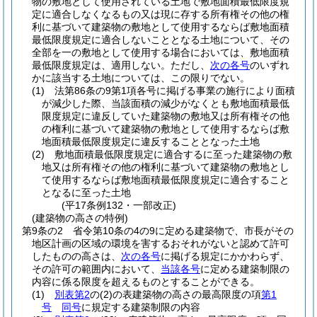
物の敷地として使用されている土地で敷地面積最低限度規
定に適合しなくなるもの又は現に存する所有権その他の権
利に基づいて建築物の敷地として使用するならば敷地面積
最低限度規定に適合しないこととなる土地について、その
全部を一の敷地として使用する場合においては、敷地面積
最低限度規定は、適用しない。
ただし、
次の各号
のいずれ
かに該当する土地については、この限りでない。
(1)
法第86条の9第1項各号に掲げる事業の施行により面積
が減少した際、当該面積の減少がなくとも敷地面積最低
限度規定に違反していた建築物の敷地又は所有権その他
の権利に基づいて建築物の敷地として使用するならば敷
地面積最低限度規定に違反することとなった土地
(2)
敷地面積最低限度規定に適合するに至った建築物の敷
地又は所有権その他の権利に基づいて建築物の敷地とし
て使用するならば敷地面積最低限度規定に適合すること
となるに至った土地
(平17条例132・一部改正)
(建築物の高さの特例)
第9条の2
省令第10条の4の9に定める建築物で、市長がその
地区計画の区域の環境を害するおそれがないと認めて許可
したものの高さは、
次の各号
に掲げる規定にかかわらず、
その許可の範囲内において、
当該各号
に定める建築制限の
内容に係る限度を超えるものとすることができる。
(1)
別表第2
の
(2)
の表建築物の高さの最高限度の項
第1
号
同号
に規定する建築制限の内容