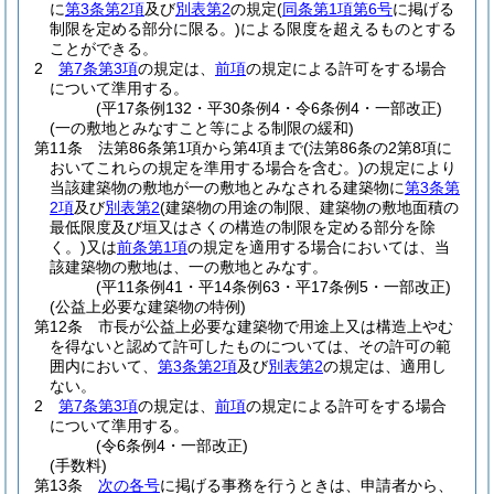
に
第3条第2項
及び
別表第2
の規定
(
同条第1項第6号
に掲げる
制限を定める部分に限る。)
による限度を超えるものとする
ことができる。
2
第7条第3項
の規定は、
前項
の規定による許可をする場合
について準用する。
(平17条例132・平30条例4・令6条例4・一部改正)
(一の敷地とみなすこと等による制限の緩和)
第11条
法第86条第1項から第4項まで
(法第86条の2第8項に
おいてこれらの規定を準用する場合を含む。)
の規定により
当該建築物の敷地が一の敷地とみなされる建築物に
第3条第
2項
及び
別表第2
(建築物の用途の制限、建築物の敷地面積の
最低限度及び垣又はさくの構造の制限を定める部分を除
く。)
又は
前条第1項
の規定を適用する場合においては、当
該建築物の敷地は、一の敷地とみなす。
(平11条例41・平14条例63・平17条例5・一部改正)
(公益上必要な建築物の特例)
第12条
市長が公益上必要な建築物で用途上又は構造上やむ
を得ないと認めて許可したものについては、その許可の範
囲内において、
第3条第2項
及び
別表第2
の規定は、適用し
ない。
2
第7条第3項
の規定は、
前項
の規定による許可をする場合
について準用する。
(令6条例4・一部改正)
(手数料)
第13条
次の各号
に掲げる事務を行うときは、申請者から、