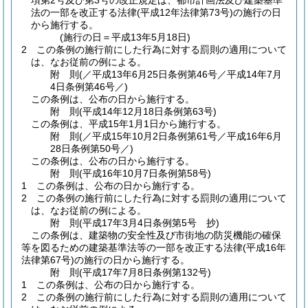
項第2号及び第3号の改正規定は、都市計画法及び建築基準
法の一部を改正する法律
(平成12年法律第73号)
の施行の日
から施行する。
(施行の日＝平成13年5月18日)
2
この条例の施行前にした行為に対する罰則の適用について
は、なお従前の例による。
附
則
(／平成13年6月25日条例第46号／平成14年7月
4日
条例第46号／)
この条例は、公布の日から施行する。
附
則
(平成14年12月18日
条例第63号)
この条例は、平成15年1月1日から施行する。
附
則
(／平成15年10月2日条例第61号／平成16年6月
28日
条例第50号／)
この条例は、公布の日から施行する。
附
則
(平成16年10月7日
条例第58号)
1
この条例は、公布の日から施行する。
2
この条例の施行前にした行為に対する罰則の適用について
は、なお従前の例による。
附
則
(平成17年3月4日
条例第5号 抄)
この条例は、建築物の安全性及び市街地の防災機能の確保
等を図るための建築基準法等の一部を改正する法律
(平成16年
法律第67号)
の施行の日から施行する。
附
則
(平成17年7月8日
条例第132号)
1
この条例は、公布の日から施行する。
2
この条例の施行前にした行為に対する罰則の適用について