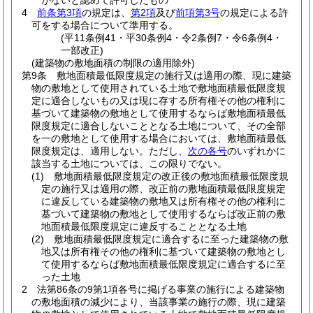
がないと認めて許可したもの
4
前条第3項
の規定は、
第2項
及び
前項第3号
の規定による許
可をする場合について準用する。
(平11条例41・平30条例4・令2条例7・令6条例4・
一部改正)
(建築物の敷地面積の制限の適用除外)
第9条
敷地面積最低限度規定の施行又は適用の際、現に建築
物の敷地として使用されている土地で敷地面積最低限度規
定に適合しないもの又は現に存する所有権その他の権利に
基づいて建築物の敷地として使用するならば敷地面積最低
限度規定に適合しないこととなる土地について、その全部
を一の敷地として使用する場合においては、敷地面積最低
限度規定は、適用しない。
ただし、
次の各号
のいずれかに
該当する土地については、この限りでない。
(1)
敷地面積最低限度規定の改正後の敷地面積最低限度規
定の施行又は適用の際、改正前の敷地面積最低限度規定
に違反している建築物の敷地又は所有権その他の権利に
基づいて建築物の敷地として使用するならば改正前の敷
地面積最低限度規定に違反することとなる土地
(2)
敷地面積最低限度規定に適合するに至った建築物の敷
地又は所有権その他の権利に基づいて建築物の敷地とし
て使用するならば敷地面積最低限度規定に適合するに至
った土地
2
法第86条の9第1項各号に掲げる事業の施行による建築物
の敷地面積の減少により、当該事業の施行の際、現に建築