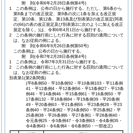
附
則
(令和6年2月28日
条例第4号)
1
この条例は、公布の日から施行する。
ただし、第6条から
第8条までの改正規定、第9条の次に1条を加える改正規
定、第10条、第12条、第13条及び別表第2の改正規定
(同表
の
(66)
の表の改正規定及び別表第2に次のように加える改正
規定を除く。)
は、令和6年4月1日から施行する。
2
この条例の施行前にした行為に対する罰則の適用について
は、なお従前の例による。
附
則
(令和6年9月26日
条例第50号)
この条例は、公布の日から施行する。
附
則
(令和7年2月28日
条例第4号)
1
この条例は、令和7年3月31日から施行する。
2
この条例の施行前にした行為に対する罰則の適用について
は、なお従前の例による。
別表第1
(第2条関係)
(平8条例50・平10条例92・平10条例103・平11条例
41・平12条例4・平12条例56・平13条例27・平13条
例46・平14条例46・平15条例61・平16条例50・平
17条例132・平18条例84・平19条例39・平20条例
49・平20条例63・平21条例55・平23条例28・平23
条例40・平24条例2・平24条例50・平25条例2・平
25条例38・平26条例6・平27条例1・平28条例40・
令元条例25・令3条例47・令3条例63・令4条例35・
令4条例43・令6条例4・令6条例50・一部改正)