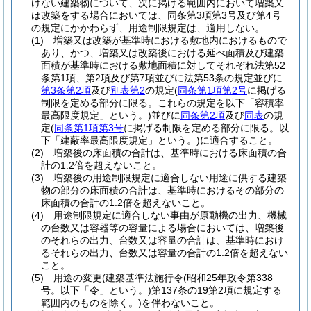
けない建築物について、次に掲げる範囲内において増築又
は改築をする場合においては、同条第3項第3号及び第4号
の規定にかかわらず、用途制限規定は、適用しない。
(1)
増築又は改築が基準時における敷地内におけるもので
あり、かつ、増築又は改築後における延べ面積及び建築
面積が基準時における敷地面積に対してそれぞれ法第52
条第1項、第2項及び第7項並びに法第53条の規定並びに
第3条第2項
及び
別表第2
の規定
(
同条第1項第2号
に掲げる
制限を定める部分に限る。これらの規定を以下「容積率
最高限度規定」という。)
並びに
同条第2項
及び
同表
の規
定
(
同条第1項第3号
に掲げる制限を定める部分に限る。以
下「建蔽率最高限度規定」という。)
に適合すること。
(2)
増築後の床面積の合計は、基準時における床面積の合
計の1.2倍を超えないこと。
(3)
増築後の用途制限規定に適合しない用途に供する建築
物の部分の床面積の合計は、基準時におけるその部分の
床面積の合計の1.2倍を超えないこと。
(4)
用途制限規定に適合しない事由が原動機の出力、機械
の台数又は容器等の容量による場合においては、増築後
のそれらの出力、台数又は容量の合計は、基準時におけ
るそれらの出力、台数又は容量の合計の1.2倍を超えない
こと。
(5)
用途の変更
(建築基準法施行令
(昭和25年政令第338
号。以下「令」という。)
第137条の19第2項に規定する
範囲内のものを除く。)
を伴わないこと。