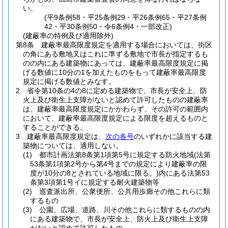
い。
(平9条例58・平25条例29・平26条例65・平27条例
42・平30条例50・令6条例4・一部改正)
(建蔽率の特例及び適用除外)
第8条
建蔽率最高限度規定を適用する場合においては、街区
の角にある敷地又はこれに準ずる敷地で市長が指定するも
のの内にある建築物にあっては、建蔽率最高限度規定に掲
げる数値に10分の1を加えたものをもって建蔽率最高限度
規定に掲げる数値とみなす。
2
省令第10条の4の8に定める建築物で、市長が安全上、防
火上及び衛生上支障がないと認めて許可したものの建蔽率
は、建蔽率最高限度規定にかかわらず、その許可の範囲内
において、建蔽率最高限度規定による限度を超えるものと
することができる。
3
建蔽率最高限度規定は、
次の各号
のいずれかに該当する建
築物については、適用しない。
(1)
都市計画法第8条第1項第5号に規定する防火地域
(法第
53条第1項第2号から第4号までの規定により建蔽率の限
度が10分の8とされている地域に限る。)
内にある法第53
条第3項第1号イに規定する耐火建築物等
(2)
巡査派出所、公衆便所、公共用歩廊その他これらに類
するもの
(3)
公園、広場、道路、川その他これらに類するものの内
にある建築物で、市長が安全上、防火上及び衛生上支障