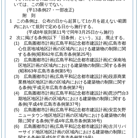
いては、この限りでない。
(平13条例27・一部改正)
附
則
1
この条例は、公布の日から起算して1か月を超えない範囲
内において規則で定める日から施行する。
(平成8年規則第11号で同年3月25日から施行)
2
次に掲げる条例
(以下「旧条例」という。)
は、廃止する。
(1)
広島圏都市計画
(広島平和記念都市建設計画)
広島市都
心住居地域地区計画の区域内における建築物の制限に関
する条例
(昭和62年広島市条例第25号)
(2)
広島圏都市計画
(広島平和記念都市建設計画)
仁保南地
区地区計画の区域内における建築物の制限に関する条例
(昭和63年広島市条例第5号)
(3)
広島圏都市計画
(広島平和記念都市建設計画)
段原商業
業務地区地区計画の区域内における建築物の制限に関す
る条例
(平成元年広島市条例第7号)
(4)
広島圏都市計画
(広島平和記念都市建設計画)
毘沙門台3
期地区地区計画の区域内における建築物の制限に関する
条例
(平成4年広島市条例第37号)
(5)
広島圏都市計画
(広島平和記念都市建設計画)
安芸矢野
ニュータウン地区地区計画の区域内における建築物の制
限に関する条例
(平成4年広島市条例第38号)
(6)
広島圏都市計画
(広島平和記念都市建設計画)
古川リバ
ーサイド地区地区計画の区域内における建築物の制限に
関する条例
(平成5年広島市条例第19号)