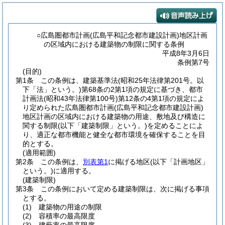
○広島圏都市計画(広島平和記念都市建設計画)地区計画
の区域内における建築物の制限に関する条例
平成8年3月6日
条例第7号
(目的)
第1条
この条例は、建築基準法
(昭和25年法律第201号。以
下「法」という。)
第68条の2第1項の規定に基づき、都市
計画法
(昭和43年法律第100号)
第12条の4第1項の規定によ
り定められた広島圏都市計画
(広島平和記念都市建設計画)
地区計画の区域内における建築物の用途、敷地及び構造に
関する制限
(以下「建築制限」という。)
を定めることによ
り、適正な都市機能と健全な都市環境を確保することを目
的とする。
(適用範囲)
第2条
この条例は、
別表第1
に掲げる地区
(以下「計画地区」
という。)
に適用する。
(建築制限)
第3条
この条例において定める建築制限は、次に掲げる事項
とする。
(1)
建築物の用途の制限
(2)
容積率の最高限度