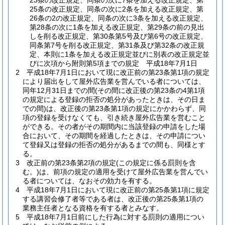
23条の改正規定、同条の次に7条を加える改正規定、第
25条の改正規定、同条の次に2条を加える改正規定、第
26条の2の改正規定、同条の次に3条を加える改正規定、
第28条の次に1条を加える改正規定、第29条の前の見出
しを削る改正規定、第30条第5号及び第6号の改正規定、
同条第7号を削る改正規定、第31条及び第32条の改正規
定、本則に1条を加える改正規定並びに別表の改正規定並
びに次項から附則第5項までの規定 平成18年7月1日
2
平成18年7月1日において現に改正前の第23条第1項の規定
により届出をして屋外広告業を営んでいる者については、
同年12月31日までの間
(その間に改正後の第23条の4第1項
の規定による登録の拒否の処分があったときは、その日ま
での間)
は、改正後の第23条第1項の規定にかかわらず、同
項の登録を受けなくても、引き続き屋外広告業を営むこと
ができる。
その者がその期間内に当該登録の申請をした場
合において、その期間を経過したときは、その申請につい
て登録又は登録の拒否の処分があるまでの間も、同様とす
る。
3
改正前の第23条第2項の規定
(この規定に係る罰則を含
む。)
は、前項の規定の適用を受けて屋外広告業を営んでい
る者については、なおその効力を有する。
4
平成18年7月1日において現に改正前の第25条第1項に規定
する講習会修了者等である者は、改正後の第25条第1項の
業務主任者となる資格を有する者とみなす。
5
平成18年7月1日前にした行為に対する罰則の適用につい