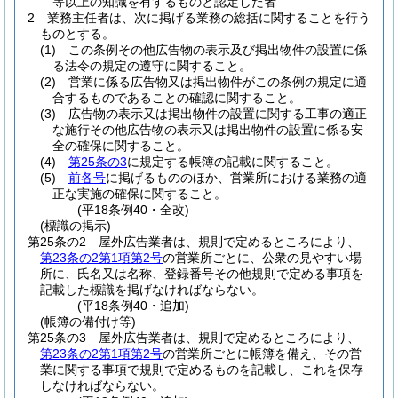
等以上の知識を有するものと認定した者
2
業務主任者は、次に掲げる業務の総括に関することを行う
ものとする。
(1)
この条例その他広告物の表示及び掲出物件の設置に係
る法令の規定の遵守に関すること。
(2)
営業に係る広告物又は掲出物件がこの条例の規定に適
合するものであることの確認に関すること。
(3)
広告物の表示又は掲出物件の設置に関する工事の適正
な施行その他広告物の表示又は掲出物件の設置に係る安
全の確保に関すること。
(4)
第25条の3
に規定する帳簿の記載に関すること。
(5)
前各号
に掲げるもののほか、営業所における業務の適
正な実施の確保に関すること。
(平18条例40・全改)
(標識の掲示)
第25条の2
屋外広告業者は、規則で定めるところにより、
第23条の2第1項第2号
の営業所ごとに、公衆の見やすい場
所に、氏名又は名称、登録番号その他規則で定める事項を
記載した標識を掲げなければならない。
(平18条例40・追加)
(帳簿の備付け等)
第25条の3
屋外広告業者は、規則で定めるところにより、
第23条の2第1項第2号
の営業所ごとに帳簿を備え、その営
業に関する事項で規則で定めるものを記載し、これを保存
しなければならない。