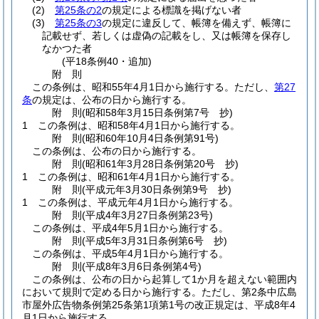
(2)
第25条の2
の規定による標識を掲げない者
(3)
第25条の3
の規定に違反して、帳簿を備えず、帳簿に
記載せず、若しくは虚偽の記載をし、又は帳簿を保存し
なかつた者
(平18条例40・追加)
附
則
この条例は、昭和55年4月1日から施行する。
ただし、
第27
条
の規定は、公布の日から施行する。
附
則
(昭和58年3月15日
条例第7号 抄)
1
この条例は、昭和58年4月1日から施行する。
附
則
(昭和60年10月4日
条例第91号)
この条例は、公布の日から施行する。
附
則
(昭和61年3月28日
条例第20号 抄)
1
この条例は、昭和61年4月1日から施行する。
附
則
(平成元年3月30日
条例第9号 抄)
1
この条例は、平成元年4月1日から施行する。
附
則
(平成4年3月27日
条例第23号)
この条例は、平成4年5月1日から施行する。
附
則
(平成5年3月31日
条例第6号 抄)
この条例は、平成5年4月1日から施行する。
附
則
(平成8年3月6日
条例第4号)
この条例は、公布の日から起算して1か月を超えない範囲内
において規則で定める日から施行する。
ただし、第2条中広島
市屋外広告物条例第25条第1項第1号の改正規定は、平成8年4
月1日から施行する。