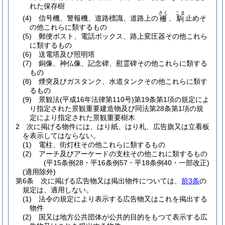
れた保存樹
さく
こま
(4)
信号機、警報機、道路標識、道路上の
、
止めそ
柵
駒
の他これらに類するもの
(5)
郵便ポスト、電話ボックス、路上変圧器その他これら
に類するもの
(6)
送電塔及び照明塔
(7)
銅像、神仏像、記念碑、慰霊碑その他これらに類する
もの
(8)
煙突及びガスタンク、水道タンクその他これらに類す
るもの
(9)
景観法
(平成16年法律第110号)
第19条第1項の規定によ
り指定された景観重要建造物及び同法第28条第1項の規
定により指定された景観重要樹木
2
次に掲げる物件には、はり紙、はり札、広告旗又は立看板
を表示してはならない。
(1)
電柱、街灯柱その他これらに類するもの
(2)
アーチ及びアーケードの支柱その他これに類するもの
(平15条例28・平16条例57・平18条例40・一部改正)
(適用除外)
第6条
次に掲げる広告物又は掲出物件については、
前3条
の
規定は、適用しない。
(1)
法令の規定により表示する広告物又はこれを掲出する
物件
(2)
国又は地方公共団体が公共的目的をもつて表示する広