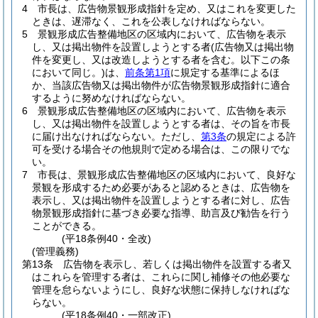
4
市長は、広告物景観形成指針を定め、又はこれを変更した
ときは、遅滞なく、これを公表しなければならない。
5
景観形成広告整備地区の区域内において、広告物を表示
し、又は掲出物件を設置しようとする者
(広告物又は掲出物
件を変更し、又は改造しようとする者を含む。以下この条
において同じ。)
は、
前条第1項
に規定する基準によるほ
か、当該広告物又は掲出物件が広告物景観形成指針に適合
するように努めなければならない。
6
景観形成広告整備地区の区域内において、広告物を表示
し、又は掲出物件を設置しようとする者は、その旨を市長
に届け出なければならない。
ただし、
第3条
の規定による許
可を受ける場合その他規則で定める場合は、この限りでな
い。
7
市長は、景観形成広告整備地区の区域内において、良好な
景観を形成するため必要があると認めるときは、広告物を
表示し、又は掲出物件を設置しようとする者に対し、広告
物景観形成指針に基づき必要な指導、助言及び勧告を行う
ことができる。
(平18条例40・全改)
(管理義務)
第13条
広告物を表示し、若しくは掲出物件を設置する者又
はこれらを管理する者は、これらに関し補修その他必要な
管理を怠らないようにし、良好な状態に保持しなければな
らない。
(平18条例40・一部改正)