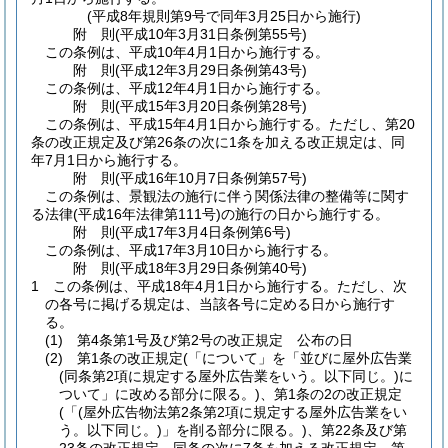
(平成8年規則第9号で同年3月25日から施行)
附
則
(平成10年3月31日
条例第55号)
この条例は、平成10年4月1日から施行する。
附
則
(平成12年3月29日
条例第43号)
この条例は、平成12年4月1日から施行する。
附
則
(平成15年3月20日
条例第28号)
この条例は、平成15年4月1日から施行する。
ただし、第20
条の改正規定及び第26条の次に1条を加える改正規定は、同
年7月1日から施行する。
附
則
(平成16年10月7日
条例第57号)
この条例は、景観法の施行に伴う関係法律の整備等に関す
る法律
(平成16年法律第111号)
の施行の日から施行する。
附
則
(平成17年3月4日
条例第6号)
この条例は、平成17年3月10日から施行する。
附
則
(平成18年3月29日
条例第40号)
1
この条例は、平成18年4月1日から施行する。
ただし、次
の各号に掲げる規定は、当該各号に定める日から施行す
る。
(1)
第4条第1号及び第2号の改正規定 公布の日
(2)
第1条の改正規定
(「について」を「並びに屋外広告業
(同条第2項に規定する屋外広告業をいう。以下同じ。)
に
ついて」に改める部分に限る。)
、第1条の2の改正規定
(「
(屋外広告物法第2条第2項に規定する屋外広告業をい
う。以下同じ。)
」を削る部分に限る。)
、第22条及び第