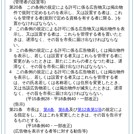
(管理者の設置等)
第20条
この条例の規定による許可に係る広告物又は掲出物
件で規則で定めるものを表示し、又は設置する者は、これ
らを管理する者
(規則で定める資格を有する者に限る。)
を
置かなければならない。
2
この条例の規定による許可に係る広告物又は掲出物件を表
示し、又は設置する者は、これらを管理する者を置いたと
きは、遅滞なく、その旨を市長に届け出なければならな
い。
3
この条例の規定による許可に係る広告物若しくは掲出物件
を表示し、若しくは設置する者又はこれらを管理する者に
変更があったときは、新たにこれらの者となつた者は、遅
滞なく、その旨を市長に届け出なければならない。
4
この条例の規定による許可に係る広告物若しくは掲出物件
を表示し、若しくは設置する者又はこれらを管理する者
は、その氏名若しくは名称若しくは住所を変更したとき、
又は当該広告物若しくは掲出物件が滅失したときは、遅滞
なく、その旨を市長に届け出なければならない。
(平15条例28・平18条例40・一部改正)
(告示)
第21条
市長は、
第4条
、
第6条
及び
第12条第1項
の規定によ
る指定をし、又はこれを変更したときは、その旨を告示す
るものとする。
(平18条例40・一部改正)
(広告物を表示する者等に対する勧告等)