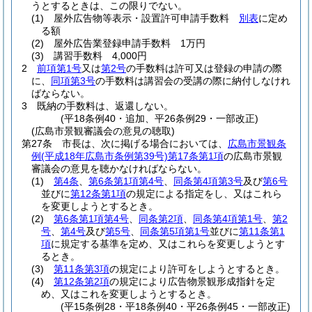
うとするときは、この限りでない。
(1)
屋外広告物等表示・設置許可申請手数料
別表
に定め
る額
(2)
屋外広告業登録申請手数料 1万円
(3)
講習手数料 4,000円
2
前項第1号
又は
第2号
の手数料は許可又は登録の申請の際
に、
同項第3号
の手数料は講習会の受講の際に納付しなけれ
ばならない。
3
既納の手数料は、返還しない。
(平18条例40・追加、平26条例29・一部改正)
(広島市景観審議会の意見の聴取)
第27条
市長は、次に掲げる場合においては、
広島市景観条
例
(平成18年広島市条例第39号)
第17条第1項
の広島市景観
審議会の意見を聴かなければならない。
(1)
第4条
、
第6条第1項第4号
、
同条第4項第3号
及び
第6号
並びに
第12条第1項
の規定による指定をし、又はこれら
を変更しようとするとき。
(2)
第6条第1項第4号
、
同条第2項
、
同条第4項第1号
、
第2
号
、
第4号
及び
第5号
、
同条第5項第1号
並びに
第11条第1
項
に規定する基準を定め、又はこれらを変更しようとす
るとき。
(3)
第11条第3項
の規定により許可をしようとするとき。
(4)
第12条第2項
の規定により広告物景観形成指針を定
め、又はこれを変更しようとするとき。
(平15条例28・平18条例40・平26条例45・一部改正)