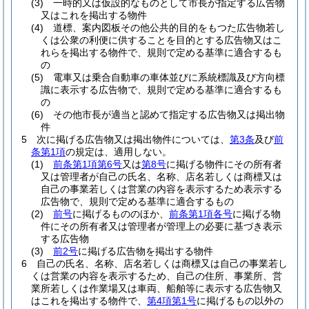
(3)
一時的又は仮設的なものとして市長が指定する広告物
又はこれを掲出する物件
(4)
道標、案内図板その他公共的目的をもつた広告物若し
くは公衆の利便に供することを目的とする広告物又はこ
れらを掲出する物件で、規則で定める基準に適合するも
の
(5)
電車又は乗合自動車の車体並びに系統標識及び方向標
識に表示する広告物で、規則で定める基準に適合するも
の
(6)
その他市長が適当と認めて指定する広告物又は掲出物
件
5
次に掲げる広告物又は掲出物件については、
第3条
及び
前
条第1項
の規定は、適用しない。
(1)
前条第1項第6号
又は
第8号
に掲げる物件にその所有者
又は管理者が自己の氏名、名称、店名若しくは商標又は
自己の事業若しくは営業の内容を表示するため表示する
広告物で、規則で定める基準に適合するもの
(2)
前号
に掲げるもののほか、
前条第1項各号
に掲げる物
件にその所有者又は管理者が管理上の必要に基づき表示
する広告物
(3)
前2号
に掲げる広告物を掲出する物件
6
自己の氏名、名称、店名若しくは商標又は自己の事業若し
くは営業の内容を表示するため、自己の住所、事業所、営
業所若しくは作業場又は車両、船舶等に表示する広告物又
はこれを掲出する物件で、
第4項第1号
に掲げるもの以外の