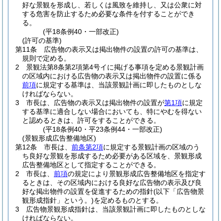
好な景観を形成し、若しくは風致を維持し、又は公衆に対
する危害を防止するため必要な条件を付することができ
る。
(平18条例40・一部改正)
(許可の基準)
第11条
広告物の表示又は掲出物件の設置の許可の基準は、
規則で定める。
2
景観法第8条第2項第4号イに掲げる事項を定める景観計画
の区域内における広告物の表示又は掲出物件の設置に係る
前項
に規定する基準は、当該景観計画に即したものとしな
ければならない。
3
市長は、広告物の表示又は掲出物件の設置が
第1項
に規定
する基準に適合しない場合においても、特にやむを得ない
と認めるときは、許可をすることができる。
(平18条例40・平23条例44・一部改正)
(景観形成広告整備地区)
第12条
市長は、
前条第2項
に規定する景観計画の区域のう
ち良好な景観を形成するため必要がある区域を、景観形成
広告整備地区として指定することができる。
2
市長は、
前項
の規定により景観形成広告整備地区を指定す
るときは、その区域内における良好な広告物の表示及び良
好な掲出物件の設置を促進するための指針
(以下「広告物景
観形成指針」という。)
を定めるものとする。
3
広告物景観形成指針は、当該景観計画に即したものとしな
ければならない。