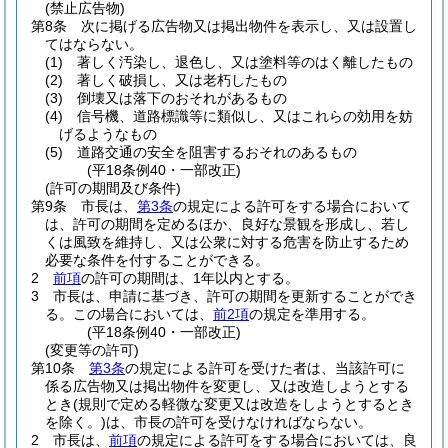
(禁止広告物)
第8条
次に掲げる広告物又は掲出物件を表示し、又は設置し
てはならない。
(1)
著しく汚染し、退色し、又は塗料等のはく離したもの
(2)
著しく破損し、又は老朽したもの
(3)
倒壊又は落下のおそれがあるもの
(4)
信号機、道路標識等に類似し、又はこれらの効用を妨
げるようなもの
(5)
道路交通の安全を阻害するおそれのあるもの
(平18条例40・一部改正)
(許可の期間及び条件)
第9条
市長は、
第3条
の規定による許可をする場合において
は、許可の期間を定めるほか、良好な景観を形成し、若し
くは風致を維持し、又は公衆に対する危害を防止するため
必要な条件を付することができる。
2
前項
の許可の期間は、1年以内とする。
3
市長は、申請に基づき、許可の期間を更新することができ
る。
この場合においては、
前2項
の規定を準用する。
(平18条例40・一部改正)
(変更等の許可)
第10条
第3条
の規定による許可を受けた者は、当該許可に
係る広告物又は掲出物件を変更し、又は改造しようとする
とき
(規則で定める軽微な変更又は改造をしようとするとき
を除く。)
は、市長の許可を受けなければならない。
2
市長は、
前項
の規定による許可をする場合においては、良