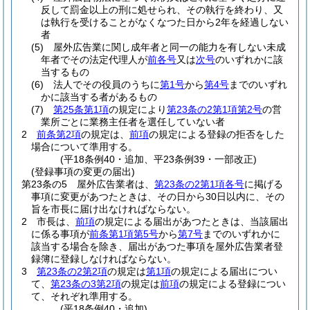
反して罰金以上の刑に処せられ、その執行を終わり、又
は執行を受けることがなくなつた日から2年を経過しない
者
(5)
屋外広告業に関し成年者と同一の能力を有しない未成
年者でその法定代理人が
前各号
又は
次号
のいずれかに該
当するもの
(6)
法人でその役員のうちに
第1号
から
第4号
までのいずれ
かに該当する者があるもの
(7)
第25条第1項
の規定により
第23条の2第1項第2号
の営
業所ごとに業務主任者を選任していない者
2
前条第2項
の規定は、
前項
の規定による登録の拒否をした
場合について準用する。
(平18条例40・追加、平23条例39・一部改正)
(登録事項の変更の届出)
第23条の5
屋外広告業者は、
第23条の2第1項各号
に掲げる
事項に変更があつたときは、その日から30日以内に、その
旨を市長に届け出なければならない。
2
市長は、
前項
の規定による届出があつたときは、当該届出
に係る事項が
前条第1項第5号
から
第7号
までのいずれかに
該当する場合を除き、届出があつた事項を屋外広告業者登
録簿に登録しなければならない。
3
第23条の2第2項
の規定は
第1項
の規定による届出につい
て、
第23条の3第2項
の規定は
前項
の規定による登録につい
て、それぞれ準用する。
(平18条例40・追加)