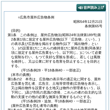
○広島市屋外広告物条例
昭和54年12月21日
条例第65号
(目的)
第1条
この条例は、屋外広告物法
(昭和24年法律第189号)
第
2条第1項に規定する屋外広告物
(以下「広告物」という。)
の表示及び広告物を掲出する物件
(以下「掲出物件」とい
う。)
の設置並びにこれらの維持並びに屋外広告業
(同条第2
項に規定する屋外広告業をいう。以下同じ。)
について必要
な規制を行い、もつて良好な景観を形成し、若しくは風致
を維持し、又は公衆に対する危害を防止することを目的と
する。
(平15条例28・平18条例40・一部改正)
(本市の責務)
第1条の2
本市は、広告物の表示等の適正化に関する、屋外
広告業を営む者、広告主、土地等管理者
(広告物を表示し、
又は掲出物件を設置する土地又は物件の管理者をいう。以
下同じ。)
及び市民の意識の啓発、これらの者の自主的な活
動の支援その他の必要な施策を実施するものとする。
(平15条例28・追加、平18条例40・一部改正)
(屋外広告業を営む者等の責務)