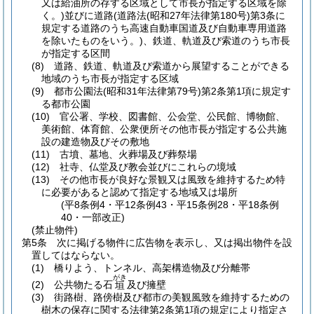
又は給油所の存する区域として市長が指定する区域を除
く。)
並びに道路
(道路法
(昭和27年法律第180号)
第3条に
規定する道路のうち高速自動車国道及び自動車専用道路
を除いたものをいう。)
、鉄道、軌道及び索道のうち市長
が指定する区間
(8)
道路、鉄道、軌道及び索道から展望することができる
地域のうち市長が指定する区域
(9)
都市公園法
(昭和31年法律第79号)
第2条第1項に規定す
る都市公園
(10)
官公署、学校、図書館、公会堂、公民館、博物館、
美術館、体育館、公衆便所その他市長が指定する公共施
設の建造物及びその敷地
(11)
古墳、墓地、火葬場及び葬祭場
(12)
社寺、仏堂及び教会並びにこれらの境域
(13)
その他市長が良好な景観又は風致を維持するため特
に必要があると認めて指定する地域又は場所
(平8条例4・平12条例43・平15条例28・平18条例
40・一部改正)
(禁止物件)
第5条
次に掲げる物件に広告物を表示し、又は掲出物件を設
置してはならない。
(1)
橋りよう、トンネル、高架構造物及び分離帯
がき
(2)
公共物たる石
及び擁壁
垣
(3)
街路樹、路傍樹及び都市の美観風致を維持するための
樹木の保存に関する法律第2条第1項の規定により指定さ