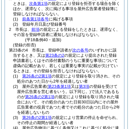
ときは、
次条第1項
の規定により登録を拒否する場合を除く
ほか、遅滞なく、次に掲げる事項を屋外広告業者登録簿に
登録しなければならない。
(1)
前条第1項各号
に掲げる事項
(2)
登録年月日及び登録番号
2
市長は、
前項
の規定による登録をしたときは、遅滞なく、
その旨を登録申請者に通知しなければならない。
(平18条例40・追加)
(登録の拒否)
第23条の4
市長は、登録申請者が
次の各号
のいずれかに該
当するとき、又は
第23条の2
の規定により提出された登録
申請書若しくはその添付書類のうちに重要な事項について
虚偽の記載があり、若しくは重要な事実の記載が欠けてい
るときは、その登録を拒否しなければならない。
(1)
第26条の2第1項
の規定により登録を取り消され、その
処分のあつた日から2年を経過しない者
(2)
屋外広告業者
(
第23条第1項
又は
第3項
の登録を受けて
屋外広告業を営む者をいう。以下同じ。)
で法人であるも
のが
第26条の2第1項
の規定により登録を取り消された場
合において、その処分のあつた日前30日以内にその屋外
広告業者の役員であつた者でその処分のあつた日から2年
を経過しないもの
(3)
第26条の2第1項
の規定により営業の停止を命ぜられ、
その停止の期間が経過しない者
(4)
屋外広告物法に基づく条例又はこれに基づく処分に違