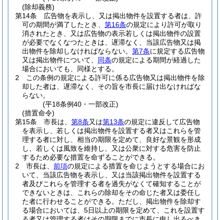
(除却義務)
第14条
広告物を表示し、又は掲出物件を設置する者は、許
可の期間が満了したとき、
第16条
の規定により許可が取り
消されたとき、又は広告物の表示若しくは掲出物件の設置
が必要でなくなつたときは、遅滞なく、当該広告物又は掲
出物件を除却しなければならない。
第7条
に規定する広告物
又は掲出物件について、
同条
の規定による期間が経過した
場合においても、同様とする。
2
この条例の規定による許可に係る広告物又は掲出物件を除
却した者は、遅滞なく、その旨を市長に届け出なければな
らない。
(平18条例40・一部改正)
(措置命令)
第15条
市長は、
第8条
又は
第13条
の規定に違反して広告物
を表示し、若しくは掲出物件を設置する者又はこれらを管
理する者に対し、相当の期限を定めて、良好な景観を形成
し、若しくは風致を維持し、又は公衆に対する危害を防止
するため必要な措置を命ずることができる。
2
市長は、
前項
の規定による措置を命じようとする場合にお
いて、当該広告物を表示し、又は当該掲出物件を設置する
者及びこれらを管理する者を過失がなくて確知することが
できないときは、これらの除却をその命じた者又は委任し
た者に行わせることができる。
ただし、掲出物件を除却す
る場合においては、5日以上の期限を定めて、これを設置す
る者又は管理する者はその期限までに市長に申し出るべき