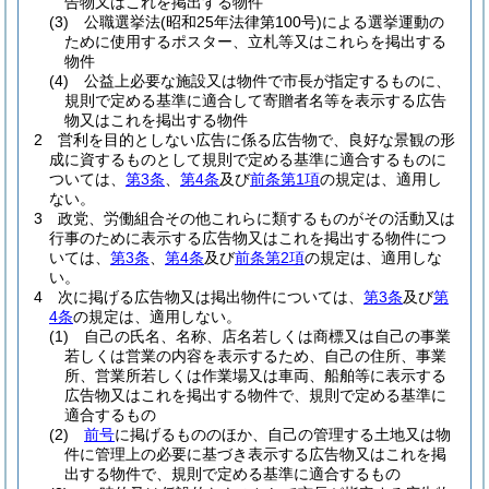
告物又はこれを掲出する物件
(3)
公職選挙法
(昭和25年法律第100号)
による選挙運動の
ために使用するポスター、立札等又はこれらを掲出する
物件
(4)
公益上必要な施設又は物件で市長が指定するものに、
規則で定める基準に適合して寄贈者名等を表示する広告
物又はこれを掲出する物件
2
営利を目的としない広告に係る広告物で、良好な景観の形
成に資するものとして規則で定める基準に適合するものに
ついては、
第3条
、
第4条
及び
前条第1項
の規定は、適用し
ない。
3
政党、労働組合その他これらに類するものがその活動又は
行事のために表示する広告物又はこれを掲出する物件につ
いては、
第3条
、
第4条
及び
前条第2項
の規定は、適用しな
い。
4
次に掲げる広告物又は掲出物件については、
第3条
及び
第
4条
の規定は、適用しない。
(1)
自己の氏名、名称、店名若しくは商標又は自己の事業
若しくは営業の内容を表示するため、自己の住所、事業
所、営業所若しくは作業場又は車両、船舶等に表示する
広告物又はこれを掲出する物件で、規則で定める基準に
適合するもの
(2)
前号
に掲げるもののほか、自己の管理する土地又は物
件に管理上の必要に基づき表示する広告物又はこれを掲
出する物件で、規則で定める基準に適合するもの