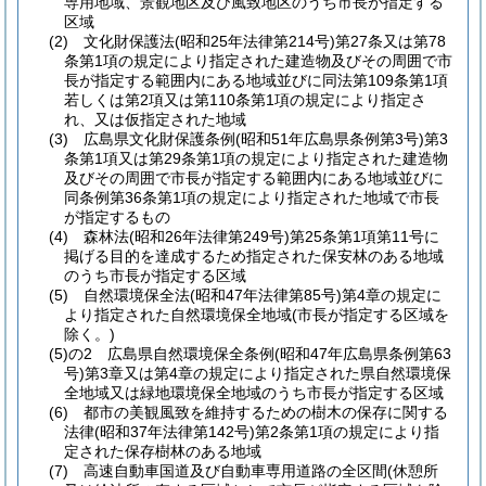
専用地域、景観地区及び風致地区のうち市長が指定する
区域
(2)
文化財保護法
(昭和25年法律第214号)
第27条又は第78
条第1項の規定により指定された建造物及びその周囲で市
長が指定する範囲内にある地域並びに同法第109条第1項
若しくは第2項又は第110条第1項の規定により指定さ
れ、又は仮指定された地域
(3)
広島県文化財保護条例
(昭和51年広島県条例第3号)
第3
条第1項又は第29条第1項の規定により指定された建造物
及びその周囲で市長が指定する範囲内にある地域並びに
同条例第36条第1項の規定により指定された地域で市長
が指定するもの
(4)
森林法
(昭和26年法律第249号)
第25条第1項第11号に
掲げる目的を達成するため指定された保安林のある地域
のうち市長が指定する区域
(5)
自然環境保全法
(昭和47年法律第85号)
第4章の規定に
より指定された自然環境保全地域
(市長が指定する区域を
除く。)
(5)の2
広島県自然環境保全条例
(昭和47年広島県条例第63
号)
第3章又は第4章の規定により指定された県自然環境保
全地域又は緑地環境保全地域のうち市長が指定する区域
(6)
都市の美観風致を維持するための樹木の保存に関する
法律
(昭和37年法律第142号)
第2条第1項の規定により指
定された保存樹林のある地域
(7)
高速自動車国道及び自動車専用道路の全区間
(休憩所