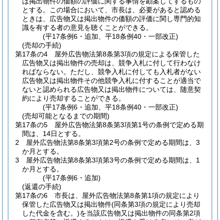
は掲出物件の価額の評価に関する事情を勘案してするもの
とする。
この場合において、市長は、必要があると認める
ときは、広告物又は掲出物件の価額の評価に関し専門的知
識を有する者の意見を聴くことができる。
(平17条例6・追加、平18条例40・一部改正)
(売却の手続)
第17条の4
屋外広告物法第8条第3項の規定による保管した
広告物又は掲出物件の売却は、競争入札に付して行わなけ
ればならない。
ただし、競争入札に付しても入札者がない
広告物又は掲出物件その他競争入札に付することが適当で
ないと認められる広告物又は掲出物件については、随意契
約により売却することができる。
(平17条例6・追加、平18条例40・一部改正)
(売却可能となるまでの期間)
第17条の5
屋外広告物法第8条第3項第1号の条例で定める期
間は、14日とする。
2
屋外広告物法第8条第3項第2号の条例で定める期間は、3
か月とする。
3
屋外広告物法第8条第3項第3号の条例で定める期間は、1
か月とする。
(平17条例6・追加)
(返還の手続)
第17条の6
市長は、屋外広告物法第8条第1項の規定により
保管した広告物又は掲出物件
(同条第3項の規定により売却
した代金を含む。)
を当該広告物又は掲出物件の同条第2項