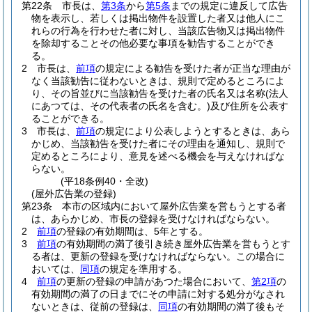
第22条
市長は、
第3条
から
第5条
までの規定に違反して広告
物を表示し、若しくは掲出物件を設置した者又は他人にこ
れらの行為を行わせた者に対し、当該広告物又は掲出物件
を除却することその他必要な事項を勧告することができ
る。
2
市長は、
前項
の規定による勧告を受けた者が正当な理由が
なく当該勧告に従わないときは、規則で定めるところによ
り、その旨並びに当該勧告を受けた者の氏名又は名称
(法人
にあつては、その代表者の氏名を含む。)
及び住所を公表す
ることができる。
3
市長は、
前項
の規定により公表しようとするときは、あら
かじめ、当該勧告を受けた者にその理由を通知し、規則で
定めるところにより、意見を述べる機会を与えなければな
らない。
(平18条例40・全改)
(屋外広告業の登録)
第23条
本市の区域内において屋外広告業を営もうとする者
は、あらかじめ、市長の登録を受けなければならない。
2
前項
の登録の有効期間は、5年とする。
3
前項
の有効期間の満了後引き続き屋外広告業を営もうとす
る者は、更新の登録を受けなければならない。
この場合に
おいては、
同項
の規定を準用する。
4
前項
の更新の登録の申請があつた場合において、
第2項
の
有効期間の満了の日までにその申請に対する処分がなされ
ないときは、従前の登録は、
同項
の有効期間の満了後もそ