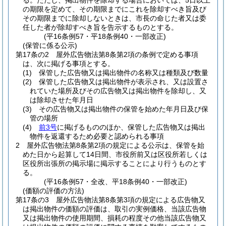
る。
ただし、掲出物件を除却する場合においては、5日以上
の期限を定めて、その期限までにこれを除却すべき旨及び
その期限までに除却しないときは、市長の命じた者又は委
任した者が除却すべき旨を告示するものとする。
(平16条例57・平18条例40・一部改正)
(保管に係る公示)
第17条の2
屋外広告物法第8条第2項の条例で定める事項
は、次に掲げる事項とする。
(1)
保管した広告物又は掲出物件の名称又は種類及び数量
(2)
保管した広告物又は掲出物件が表示され、又は設置さ
れていた場所及びその広告物又は掲出物件を除却し、又
は除却させた年月日
(3)
その広告物又は掲出物件の保管を始めた年月日及び保
管の場所
(4)
前3号
に掲げるもののほか、保管した広告物又は掲出
物件を返還するため必要と認められる事項
2
屋外広告物法第8条第2項の規定による公示は、保管を始
めた日から起算して14日間、市役所前又は区役所若しくは
区役所出張所の掲示場に掲示することにより行うものとす
る。
(平16条例57・全改、平18条例40・一部改正)
(価額の評価の方法)
第17条の3
屋外広告物法第8条第3項の規定による広告物又
は掲出物件の価額の評価は、取引の実例価格、当該広告物
又は掲出物件の使用期間、損耗の程度その他当該広告物又