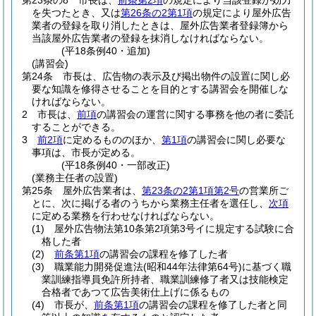
第23条の8
市長は、
前条第2項
の規定により当該登録が効力
を失つたとき、又は
第26条の2第1項
の規定により屋外広告
業者の登録を取り消したときは、屋外広告業者登録簿から
当該屋外広告業者の登録を抹消しなければならない。
(平18条例40・追加)
(講習会)
第24条
市長は、広告物の表示及び掲出物件の設置に関し必
要な知識を修得させることを目的とする講習会を開催しな
ければならない。
2
市長は、
前項
の講習会の運営に関する事務を他の者に委託
することができる。
3
前2項
に定めるもののほか、
第1項
の講習会に関し必要な
事項は、市長が定める。
(平18条例40・一部改正)
(業務主任者の設置)
第25条
屋外広告業者は、
第23条の2第1項第2号
の営業所ご
とに、次に掲げる者のうちから業務主任者を選任し、
次項
に定める業務を行わせなければならない。
(1)
屋外広告物法第10条第2項第3号イに規定する試験に合
格した者
(2)
前条第1項
の講習会の課程を修了した者
(3)
職業能力開発促進法
(昭和44年法律第64号)
に基づく職
業訓練指導員免許所持者、職業訓練修了者又は技能検定
合格者であつて広告美術仕上げに係るもの
(4)
市長が、
前条第1項
の講習会の課程を修了した者と同