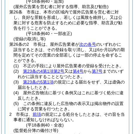
(平18条例40・追加)
(屋外広告業を営む者に対する指導、助言及び勧告)
第26条
市長は、本市の区域内で屋外広告業を営む者に対
し、良好な景観を形成し、若しくは風致を維持し、又は公
衆に対する危害を防止するために必要な指導、助言及び勧
告を行うことができる。
(平18条例40・一部改正)
(登録の取消し等)
第26条の2
市長は、屋外広告業者が
次の各号
のいずれかに
該当するときは、その登録を取り消し、又は6か月以内の期
間を定めてその営業の全部若しくは一部の停止を命ずるこ
とができる。
(1)
不正の手段により屋外広告業者の登録を受けたとき。
(2)
第23条の4第1項第2号
又は
第4号
から
第7号
までのいず
れかに該当することとなつたとき。
(3)
第23条の5第1項
の規定による届出をせず、又は虚偽の
届出をしたとき。
(4)
屋外広告物法に基づく条例又はこれに基づく処分に違
反したとき。
(5)
この条例に違反した広告物の表示又は掲出物件の設置
に関する営業を行つたとき。
2
市長は、
前項
の規定による処分をしたときは、その旨を当
事者に通知しなければならない。
(平18条例40・全改)
(監督処分簿の備付け等)