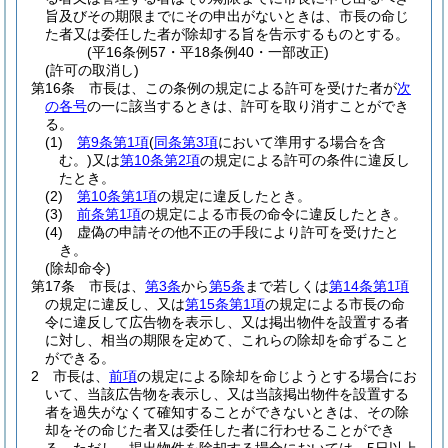
旨及びその期限までにその申出がないときは、市長の命じ
た者又は委任した者が除却する旨を告示するものとする。
(平16条例57・平18条例40・一部改正)
(許可の取消し)
第16条
市長は、この条例の規定による許可を受けた者が
次
の各号
の一に該当するときは、許可を取り消すことができ
る。
(1)
第9条第1項
(
同条第3項
において準用する場合を含
む。)
又は
第10条第2項
の規定による許可の条件に違反し
たとき。
(2)
第10条第1項
の規定に違反したとき。
(3)
前条第1項
の規定による市長の命令に違反したとき。
(4)
虚偽の申請その他不正の手段により許可を受けたと
き。
(除却命令)
第17条
市長は、
第3条
から
第5条
まで若しくは
第14条第1項
の規定に違反し、又は
第15条第1項
の規定による市長の命
令に違反して広告物を表示し、又は掲出物件を設置する者
に対し、相当の期限を定めて、これらの除却を命ずること
ができる。
2
市長は、
前項
の規定による除却を命じようとする場合にお
いて、当該広告物を表示し、又は当該掲出物件を設置する
者を過失がなくて確知することができないときは、その除
却をその命じた者又は委任した者に行わせることができ