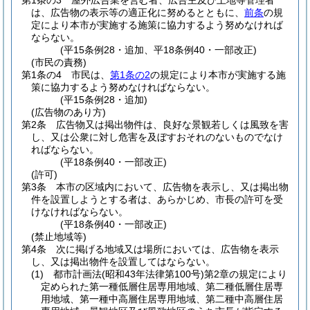
第1条の3
屋外広告業を営む者、広告主及び土地等管理者
は、広告物の表示等の適正化に努めるとともに、
前条
の規
定により本市が実施する施策に協力するよう努めなければ
ならない。
(平15条例28・追加、平18条例40・一部改正)
(市民の責務)
第1条の4
市民は、
第1条の2
の規定により本市が実施する施
策に協力するよう努めなければならない。
(平15条例28・追加)
(広告物のあり方)
第2条
広告物又は掲出物件は、良好な景観若しくは風致を害
し、又は公衆に対し危害を及ぼすおそれのないものでなけ
ればならない。
(平18条例40・一部改正)
(許可)
第3条
本市の区域内において、広告物を表示し、又は掲出物
件を設置しようとする者は、あらかじめ、市長の許可を受
けなければならない。
(平18条例40・一部改正)
(禁止地域等)
第4条
次に掲げる地域又は場所においては、広告物を表示
し、又は掲出物件を設置してはならない。
(1)
都市計画法
(昭和43年法律第100号)
第2章の規定により
定められた第一種低層住居専用地域、第二種低層住居専
用地域、第一種中高層住居専用地域、第二種中高層住居