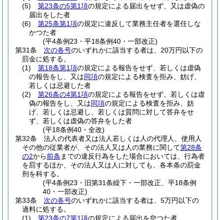
(5)
第23条の5第1項
の規定による届出をせず、又は虚偽の
届出をした者
(6)
第25条第1項
の規定に違反して業務主任者を選任しな
かつた者
(平4条例23・平18条例40・一部改正)
第31条
次の各号
のいずれかに該当する者は、20万円以下の
罰金に処する。
(1)
第18条第1項
の規定による報告をせず、若しくは虚偽
の報告をし、又は
同項
の規定による検査を拒み、妨げ、
若しくは忌避した者
(2)
第26条の4第1項
の規定による報告をせず、若しくは虚
偽の報告をし、又は
同項
の規定による検査を拒み、妨
げ、若しくは忌避し、若しくは質問に対して答弁をせ
ず、若しくは虚偽の答弁をした者
(平18条例40・全改)
第32条
法人の代表者又は法人若しくは人の代理人、使用人
その他の従業者が、その法人又は人の業務に関して
第28条
の2
から
前条
までの違反行為をした場合においては、行為者
を罰するほか、その法人又は人に対しても、各本条の罰金
刑を科する。
(平4条例23・旧第31条繰下・一部改正、平18条例
40・一部改正)
第33条
次の各号
のいずれかに該当する者は、5万円以下の
過料に処する。
(1)
第23条の7第1項
の規定による届出を怠つた者