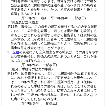
の所有者等に返還するときは、返還を受ける者にその者が
当該広告物又は掲出物件の返還を受けるべき同項の所有者
等であることを証明させ、かつ、所定の受領書と引換えに
返還するものとする。
(平17条例6・追加、平18条例40・一部改正)
(調査及び立入検査)
第18条
市長は、この条例の規定を施行するため必要な限度
において、広告物を表示し、若しくは掲出物件を設置する
者若しくはこれらを管理する者から報告若しくは資料の提
出を求め、又はその命じた者をして広告物若しくは掲出物
件の存する土地若しくは建物に立ち入り、広告物若しくは
掲出物件を検査させることができる。
2
前項
の規定により立入検査をする職員は、その身分を示す
証明書を携帯し、関係人の請求があつたときは、これを提
示しなければならない。
(平18条例40・一部改正)
(処分、手続等の効力の承継)
第19条
広告物を表示し、若しくは掲出物件を設置する者又
はこれらを管理する者について変更があつた場合において
は、この条例又はこれに基づく規則の規定により従前のこ
れらの者がした手続その他の行為は、新たにこれらの者と
なつた者がしたものとみなし、従前のこれらの者に対して
した処分、手続その他の行為は、新たにこれらの者となつ
た者に対してしたものとみなす。
(平18条例40・一部改正)