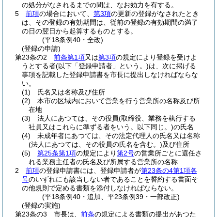
の処分がなされるまでの間は、なお効力を有する。
5
前項
の場合において、
第3項
の更新の登録がなされたとき
は、その登録の有効期間は、従前の登録の有効期間の満了
の日の翌日から起算するものとする。
(平18条例40・全改)
(登録の申請)
第23条の2
前条第1項
又は
第3項
の規定により登録を受けよ
うとする者
(以下「登録申請者」という。)
は、次に掲げる
事項を記載した登録申請書を市長に提出しなければならな
い。
(1)
氏名又は名称及び住所
(2)
本市の区域内において営業を行う営業所の名称及び所
在地
(3)
法人にあつては、その役員
(取締役、業務を執行する
社員又はこれらに準ずる者をいう。以下同じ。)
の氏名
(4)
未成年者にあつては、その法定代理人の氏名又は名称
(法人にあつては、その役員の氏名を含む。)
及び住所
(5)
第25条第1項
の規定により
第2号
の営業所ごとに選任さ
れる業務主任者の氏名及び所属する営業所の名称
2
前項
の登録申請書には、登録申請者が
第23条の4第1項各
号
のいずれにも該当しない者であることを誓約する書面そ
の他規則で定める書類を添付しなければならない。
(平18条例40・追加、平23条例39・一部改正)
(登録の実施)
第23条の3
市長は、
前条
の規定による書類の提出があつた