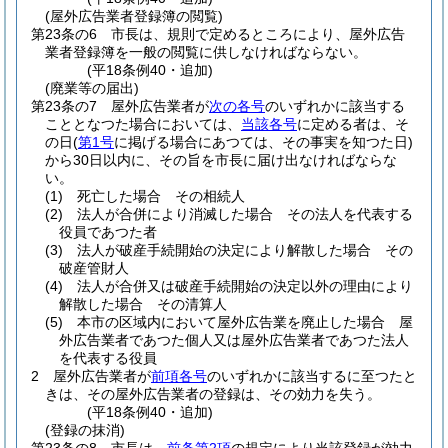
(屋外広告業者登録簿の閲覧)
第23条の6
市長は、規則で定めるところにより、屋外広告
業者登録簿を一般の閲覧に供しなければならない。
(平18条例40・追加)
(廃業等の届出)
第23条の7
屋外広告業者が
次の各号
のいずれかに該当する
こととなつた場合においては、
当該各号
に定める者は、そ
の日
(
第1号
に掲げる場合にあつては、その事実を知つた日)
から30日以内に、その旨を市長に届け出なければならな
い。
(1)
死亡した場合 その相続人
(2)
法人が合併により消滅した場合 その法人を代表する
役員であつた者
(3)
法人が破産手続開始の決定により解散した場合 その
破産管財人
(4)
法人が合併又は破産手続開始の決定以外の理由により
解散した場合 その清算人
(5)
本市の区域内において屋外広告業を廃止した場合 屋
外広告業者であつた個人又は屋外広告業者であつた法人
を代表する役員
2
屋外広告業者が
前項各号
のいずれかに該当するに至つたと
きは、その屋外広告業者の登録は、その効力を失う。
(平18条例40・追加)
(登録の抹消)