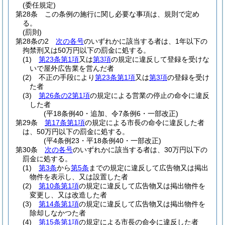
(委任規定)
第28条
この条例の施行に関し必要な事項は、規則で定め
る。
(罰則)
第28条の2
次の各号
のいずれかに該当する者は、1年以下の
拘禁刑又は50万円以下の罰金に処する。
(1)
第23条第1項
又は
第3項
の規定に違反して登録を受けな
いで屋外広告業を営んだ者
(2)
不正の手段により
第23条第1項
又は
第3項
の登録を受け
た者
(3)
第26条の2第1項
の規定による営業の停止の命令に違反
した者
(平18条例40・追加、令7条例6・一部改正)
第29条
第17条第1項
の規定による市長の命令に違反した者
は、50万円以下の罰金に処する。
(平4条例23・平18条例40・一部改正)
第30条
次の各号
のいずれかに該当する者は、30万円以下の
罰金に処する。
(1)
第3条
から
第5条
までの規定に違反して広告物又は掲出
物件を表示し、又は設置した者
(2)
第10条第1項
の規定に違反して広告物又は掲出物件を
変更し、又は改造した者
(3)
第14条第1項
の規定に違反して広告物又は掲出物件を
除却しなかつた者
(4)
第15条第1項
の規定による市長の命令に違反した者