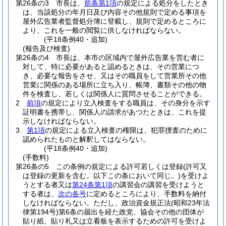
第26条の3
市長は、
前条第1項
の規定による処分をしたとき
は、当該処分の年月日及び内容その他規則で定める事項を
屋外広告業者監督処分簿に登載し、規則で定めるところに
より、これを一般の閲覧に供しなければならない。
(平18条例40・追加)
(報告及び検査)
第26条の4
市長は、本市の区域内で屋外広告業を営む者に
対して、特に必要があると認めるときは、その営業につ
き、必要な報告をさせ、又はその職員をして営業所その他
営業に関係のある場所に立ち入り、帳簿、書類その他の物
件を検査し、若しくは関係人に質問させることができる。
2
前項
の規定により立入検査をする職員は、その身分を示す
証明書を携帯し、関係人の請求があつたときは、これを提
示しなければならない。
3
第1項
の規定による立入検査の権限は、犯罪捜査のために
認められたものと解釈してはならない。
(平18条例40・追加)
(手数料)
第26条の5
この条例の規定による許可若しくは登録
(許可又
は登録の更新を含む。以下この条において同じ。)
を受けよ
うとする者又は
第24条第1項
の講習会の講習を受けようと
する者は、
次の各号
に定めるところにより、手数料を納付
しなければならない。
ただし、政治資金規正法
(昭和23年法
律第194号)
第6条の届出を経た政党、協会その他の団体が
貼り紙、貼り札又は立看板を表示するための許可を受けよ