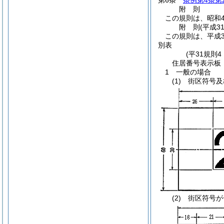
第6条
条例第4条第
附
則
この規則は、昭和4
附
則
(平成3
この規則は、平成3
別表
(平31規則
住居番号表示板
1 一般の場合
(1) 街区符号
(2) 街区符