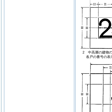
2 中高層の建物
各戸の番号の表