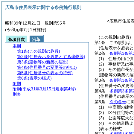
広島市住居表示に関する条例施行規則
○広島市住居
昭和39年12月21日 規則第55号
(令和元年7月1日施行)
(この規則の趣旨)
条項目次
沿革
第1条
この規則は
本則
(住居表示を必要と
第1条
(この規則の趣旨)
第2条
条例第3条第
第2条
(住居表示を必要とする建物等)
(1)
住居の用に供
第3条
(建物等の新築の届出)
(2)
事務所又は事
第4条
(住居番号の変更等の申出)
(3)
その他市長が
第5条
(住居番号の表示の特例)
(建物等の新築の届
第6条
(表示の様式)
第3条
条例第3条第
附則
(住居番号の変更等
附則
(平成31年3月15日規則第4号)
第4条
条例第3条第
別表
(住居番号の表示の
第5条
次の各号
に
(1)
中高層の建物
(2)
区分住宅等の
(3)
公園等広大な
(4)
その他道路よ
(表示の様式)