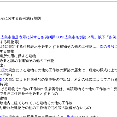
表示に関する条例施行規則
、
広島市住居表示に関する条例
(昭和39年広島市条例第54号。以下「条例
する建物等)
1項
に規定する住居表示を必要とする建物その他の工作物は、
次の各号
する建物
業所の用に供する建物
必要と認める建物その他の工作物
出)
1項
の規定による建物その他の工作物の新築の届出は、所定の様式によ
の申出)
2項
の規定による住居番号の変更等の申出は、所定の様式によつてこれ
特例)
掲げる建物その他の工作物の住居番号は、当該建物その他の工作物の主
で各戸に住居番号を必要とするもの
建物
敷地内に建てられている建物その他の工作物
り離れた建物その他の工作物で門柱等の設備がないもの