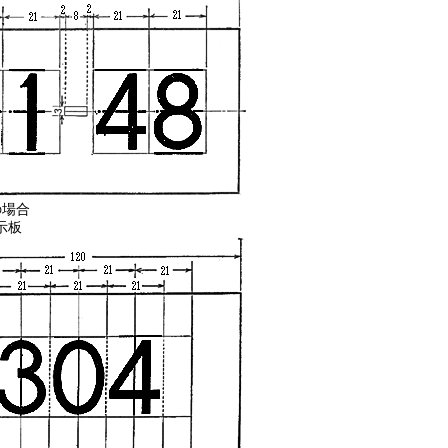
の場合
示板