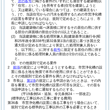
て、
次の各号
に掲げる要件のいずれにも適合する建築物
(以
下「住宅」という。)
を所有する者
(住宅を建築しようと
し、又は建築している場合にあつては、その建築主をい
う。)
で、当該住宅からの汚水を処理するための市営浄化槽
の設置を希望するものは、規則で定めるところにより、市
長に申請しなければならない。
(1)
当該建築物の延べ床面積に対するその居住の用に供す
る部分の床面積の割合が2分の1以上であること。
(2)
当該建築物に係る処理対象人員
(建築基準法施行令
(昭
和25年政令第338号)
第32条第1項の規定に基づき国土交
通大臣が定める方法により算定した処理対象人員をい
う。以下同じ。)
に対する
前号
に規定する居住の用に供す
る部分に係る処理対象人員の割合が2分の1以上であるこ
と。
(3)
その他規則で定める要件
2
前項
の規定により申請しようとする者は、市営浄化槽の設
置に係る土地を無償で本市の使用に供することができるこ
とその他規則で定める要件を満たさなければならない。
3
市長は、
第1項
の規定による申請があつたときは、その内
容を審査して市営浄化槽の設置の可否を決定し、その旨を
当該申請をした者に通知するものとする。
(平19条例54・追加、令元条例24・一部改正)
(標準的な工事以外の工事に要する費用)
第36条
市営浄化槽の設置に係る工事を行う場合において、
規則で定める標準的な工事以外の工事を必要とするとき