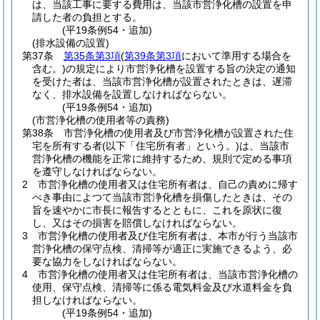
は、当該工事に要する費用は、当該市営浄化槽の設置を申
請した者の負担とする。
(平19条例54・追加)
(排水設備の設置)
第37条
第35条第3項
(
第39条第3項
において準用する場合を
含む。)
の規定により市営浄化槽を設置する旨の決定の通知
を受けた者は、当該市営浄化槽が設置されたときは、遅滞
なく、排水設備を設置しなければならない。
(平19条例54・追加)
(市営浄化槽の使用者等の責務)
第38条
市営浄化槽の使用者及び市営浄化槽が設置された住
宅を所有する者
(以下「住宅所有者」という。)
は、当該市
営浄化槽の機能を正常に維持するため、規則で定める事項
を遵守しなければならない。
2
市営浄化槽の使用者又は住宅所有者は、自己の責めに帰す
べき事由によつて当該市営浄化槽を損傷したときは、その
旨を速やかに市長に報告するとともに、これを原状に復
し、又はその損害を賠償しなければならない。
3
市営浄化槽の使用者及び住宅所有者は、本市が行う当該市
営浄化槽の保守点検、清掃等が適正に実施できるよう、必
要な協力をしなければならない。
4
市営浄化槽の使用者又は住宅所有者は、当該市営浄化槽の
使用、保守点検、清掃等に係る電気料金及び水道料金を負
担しなければならない。
(平19条例54・追加)