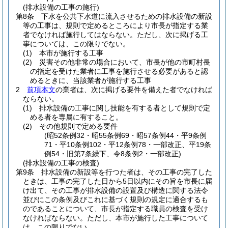
(排水設備の工事の施行)
第8条
下水を公共下水道に流入させるための排水設備の新設
等の工事は、規則で定めるところにより市長が指定する業
者でなければ施行してはならない。
ただし、次に掲げる工
事については、この限りでない。
(1)
本市が施行する工事
(2)
災害その他非常の場合において、市長が他の市町村長
の指定を受けた業者に工事を施行させる必要があると認
めるときに、当該業者が施行する工事
2
前項本文
の業者は、次に掲げる要件を備えた者でなければ
ならない。
(1)
排水設備の工事に関し技能を有する者として規則で定
める者を専属に有すること。
(2)
その他規則で定める要件
(昭52条例32・昭55条例69・昭57条例44・平9条例
71・平10条例102・平12条例78・一部改正、平19条
例54・旧第7条繰下、令8条例2・一部改正)
(排水設備の工事の検査)
第9条
排水設備の新設等を行つた者は、その工事の完了した
ときは、工事の完了した日から5日以内にその旨を市長に届
け出て、その工事が排水設備の設置及び構造に関する法令
並びにこの条例及びこれに基づく規則の規定に適合するも
のであることについて、市長が指定する職員の検査を受け
なければならない。
ただし、本市が施行した工事について
は、この限りでない。