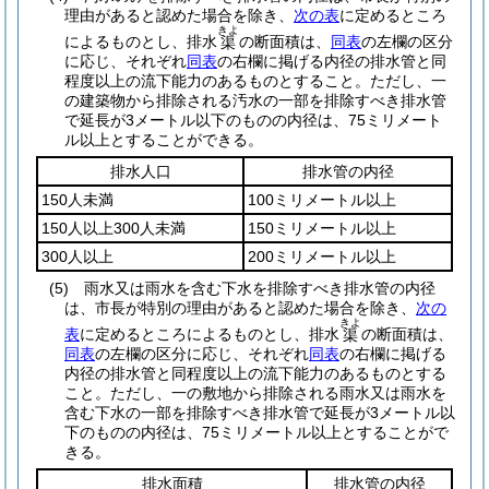
理由があると認めた場合を除き、
次の表
に定めるところ
きよ
によるものとし、排水
の断面積は、
同表
の左欄の区分
渠
に応じ、それぞれ
同表
の右欄に掲げる内径の排水管と同
程度以上の流下能力のあるものとすること。
ただし、一
の建築物から排除される汚水の一部を排除すべき排水管
で延長が3メートル以下のものの内径は、75ミリメート
ル以上とすることができる。
排水人口
排水管の内径
150人未満
100ミリメートル以上
150人以上300人未満
150ミリメートル以上
300人以上
200ミリメートル以上
(5)
雨水又は雨水を含む下水を排除すべき排水管の内径
は、市長が特別の理由があると認めた場合を除き、
次の
きよ
表
に定めるところによるものとし、排水
の断面積は、
渠
同表
の左欄の区分に応じ、それぞれ
同表
の右欄に掲げる
内径の排水管と同程度以上の流下能力のあるものとする
こと。
ただし、一の敷地から排除される雨水又は雨水を
含む下水の一部を排除すべき排水管で延長が3メートル以
下のものの内径は、75ミリメートル以上とすることがで
きる。
排水面積
排水管の内径