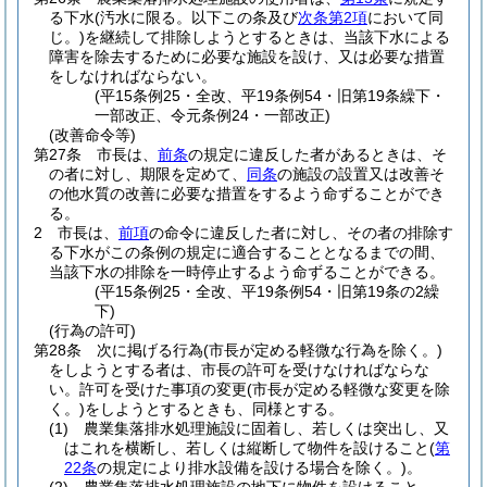
る下水
(汚水に限る。以下この条及び
次条第2項
において同
じ。)
を継続して排除しようとするときは、当該下水による
障害を除去するために必要な施設を設け、又は必要な措置
をしなければならない。
(平15条例25・全改、平19条例54・旧第19条繰下・
一部改正、令元条例24・一部改正)
(改善命令等)
第27条
市長は、
前条
の規定に違反した者があるときは、そ
の者に対し、期限を定めて、
同条
の施設の設置又は改善そ
の他水質の改善に必要な措置をするよう命ずることができ
る。
2
市長は、
前項
の命令に違反した者に対し、その者の排除す
る下水がこの条例の規定に適合することとなるまでの間、
当該下水の排除を一時停止するよう命ずることができる。
(平15条例25・全改、平19条例54・旧第19条の2繰
下)
(行為の許可)
第28条
次に掲げる行為
(市長が定める軽微な行為を除く。)
をしようとする者は、市長の許可を受けなければならな
い。
許可を受けた事項の変更
(市長が定める軽微な変更を除
く。)
をしようとするときも、同様とする。
(1)
農業集落排水処理施設に固着し、若しくは突出し、又
はこれを横断し、若しくは縦断して物件を設けること
(
第
22条
の規定により排水設備を設ける場合を除く。)
。