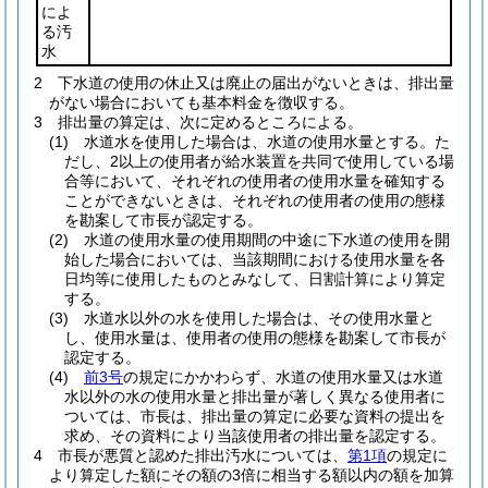
によ
る汚
水
2
下水道の使用の休止又は廃止の届出がないときは、排出量
がない場合においても基本料金を徴収する。
3
排出量の算定は、次に定めるところによる。
(1)
水道水を使用した場合は、水道の使用水量とする。
た
だし、2以上の使用者が給水装置を共同で使用している場
合等において、それぞれの使用者の使用水量を確知する
ことができないときは、それぞれの使用者の使用の態様
を勘案して市長が認定する。
(2)
水道の使用水量の使用期間の中途に下水道の使用を開
始した場合においては、当該期間における使用水量を各
日均等に使用したものとみなして、日割計算により算定
する。
(3)
水道水以外の水を使用した場合は、その使用水量と
し、使用水量は、使用者の使用の態様を勘案して市長が
認定する。
(4)
前3号
の規定にかかわらず、水道の使用水量又は水道
水以外の水の使用水量と排出量が著しく異なる使用者に
ついては、市長は、排出量の算定に必要な資料の提出を
求め、その資料により当該使用者の排出量を認定する。
4
市長が悪質と認めた排出汚水については、
第1項
の規定に
より算定した額にその額の3倍に相当する額以内の額を加算