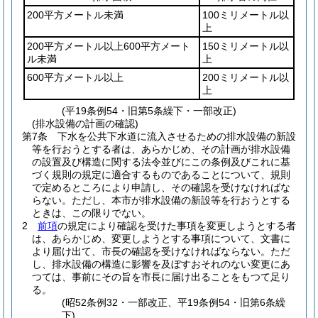
200平方メートル未満
100ミリメートル以
上
200平方メートル以上600平方メート
150ミリメートル以
ル未満
上
600平方メートル以上
200ミリメートル以
上
(平19条例54・旧第5条繰下・一部改正)
(排水設備の計画の確認)
第7条
下水を公共下水道に流入させるための排水設備の新設
等を行おうとする者は、あらかじめ、その計画が排水設備
の設置及び構造に関する法令並びにこの条例及びこれに基
づく規則の規定に適合するものであることについて、規則
で定めるところにより申請し、その確認を受けなければな
らない。
ただし、本市が排水設備の新設等を行おうとする
ときは、この限りでない。
2
前項
の規定により確認を受けた事項を変更しようとする者
は、あらかじめ、変更しようとする事項について、文書に
より届け出て、市長の確認を受けなければならない。
ただ
し、排水設備の構造に影響を及ぼすおそれのない変更にあ
つては、事前にその旨を市長に届け出ることをもつて足り
る。
(昭52条例32・一部改正、平19条例54・旧第6条繰
下)