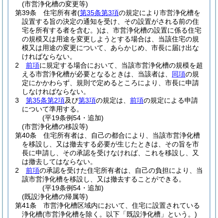
(市営浄化槽の変更等)
第39条
住宅所有者
(
第35条第3項
の規定により市営浄化槽を
設置する旨の決定の通知を受け、その設置がされる前の住
宅を所有する者を含む。)
は、市営浄化槽の設置に係る住宅
の規模又は用途を変更しようとする場合は、当該住宅の規
模又は用途の変更について、あらかじめ、市長に届け出な
ければならない。
2
前項
に規定する場合において、当該市営浄化槽の規模を超
える市営浄化槽が必要となるときは、当該者は、
同項
の規
定にかかわらず、規則で定めるところにより、市長に申請
しなければならない。
3
第35条第2項
及び
第3項
の規定は、
前項
の規定による申請
について準用する。
(平19条例54・追加)
(市営浄化槽の移設等)
第40条
住宅所有者は、自己の都合により、当該市営浄化槽
を移設し、又は撤去する必要が生じたときは、その旨を市
長に申請し、その承認を受けなければ、これを移設し、又
は撤去してはならない。
2
前項
の承認を受けた住宅所有者は、自己の負担により、当
該市営浄化槽を移設し、又は撤去することができる。
(平19条例54・追加)
(既設浄化槽の帰属等)
第41条
市営浄化槽区域内において、住宅に設置されている
浄化槽
(市営浄化槽を除く。以下「既設浄化槽」という。)