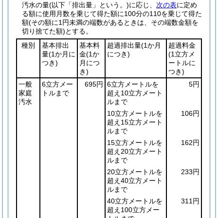
汚水の量
(以下「排出量」という。)
に応じ、
次の表
に定め
る額に使用月数を乗じて得た額に100分の110を乗じて得た
額
(その額に1円未満の端数があるときは、その端数金額を
切り捨てた額)
とする。
種別
基本排出
基本料
超過排出量
(1か月
超過料金
量
(1か月に
金
(1か
につき)
(1立方メ
つき)
月につ
ートルに
き)
つき)
一般
6立方メー
695円
6立方メートルを
5円
家庭
トルまで
超え10立方メート
汚水
ルまで
10立方メートルを
106円
超え15立方メート
ルまで
15立方メートルを
162円
超え20立方メート
ルまで
20立方メートルを
233円
超え40立方メート
ルまで
40立方メートルを
311円
超え100立方メー