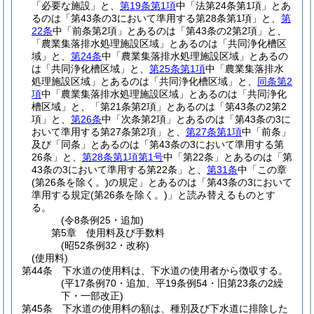
「必要な施設」と、
第19条第1項
中「法第24条第1項」とあ
るのは「第43条の3において準用する第28条第1項」と、
第
22条
中「前条第2項」とあるのは「第43条の2第2項」と、
「農業集落排水処理施設区域」とあるのは「共同浄化槽区
域」と、
第24条
中「農業集落排水処理施設区域」とあるの
は「共同浄化槽区域」と、
第25条第1項
中「農業集落排水
処理施設区域」とあるのは「共同浄化槽区域」と、
同条第2
項
中「農業集落排水処理施設区域」とあるのは「共同浄化
槽区域」と、「第21条第2項」とあるのは「第43条の2第2
項」と、
第26条
中「次条第2項」とあるのは「第43条の3に
おいて準用する第27条第2項」と、
第27条第1項
中「前条」
及び「同条」とあるのは「第43条の3において準用する第
26条」と、
第28条第1項第1号
中「第22条」とあるのは「第
43条の3において準用する第22条」と、
第31条
中「この章
(第26条を除く。)
の規定」とあるのは「第43条の3において
準用する規定
(第26条を除く。)
」と読み替えるものとす
る。
(令8条例25・追加)
第5章
使用料及び手数料
(昭52条例32・改称)
(使用料)
第44条
下水道の使用料は、下水道の使用者から徴収する。
(平17条例70・追加、平19条例54・旧第23条の2繰
下・一部改正)
第45条
下水道の使用料の額は、種別及び下水道に排除した