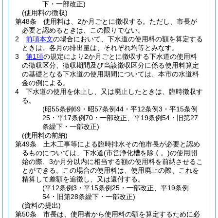
下・一部改正)
(使用料の徴収)
第48条
使用料は、2か月ごとに徴収する。
ただし、市長が
必要と認めるときは、この限りでない。
2
前項本文
の場合において、下水道の使用料の額を算定する
ときは、各月の排出量は、それぞれ均等とみなす。
3
第1項
の規定により2か月ごとに徴収する下水道の使用料
の徴収区分、徴収期間及び当該徴収区分に係る使用料算定
の基礎となる下水道の使用期間については、本市の水道料
金の例による。
4
下水道の使用を休止し、又は廃止したときは、臨時徴収す
る。
(昭55条例69・昭57条例44・平12条例3・平15条例
25・平17条例70・一部改正、平19条例54・旧第27
条繰下・一部改正)
(使用料の前納)
第49条
土木工事等による臨時排水その他市長が必要と認め
るものについては、下水道
(市営浄化槽を除く。)
の使用開
始の際、3か月分以内に相当する額の使用料を前納させるこ
とができる。
この場合の使用料は、使用廃止の際、これを
精算して差額を追徴し、又は還付する。
(平12条例3・平15条例25・一部改正、平19条例
54・旧第28条繰下・一部改正)
(資料の提出)
第50条
市長は、使用者から使用料の額を算定するために必