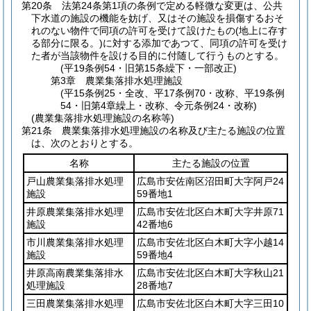
第20条
法第24条第1項の条例で定める軽微な変更は、公共
下水道の施設の機能を妨げ、又はその施設を損傷するおそ
れのない物件で同項の許可を受けて設けたもの
(地上に存す
る部分に限る。)
に対する添加であつて、同項の許可を受け
た者が当該物件を設ける目的に付随して行うものとする。
(平19条例54・旧第15条繰下・一部改正)
第3章
農業集落排水処理施設
(平15条例25・全改、平17条例70・改称、平19条例
54・旧第4章繰上・改称、令元条例24・改称)
(農業集落排水処理施設の名称等)
第21条
農業集落排水処理施設の名称及び主たる施設の位置
は、次のとおりとする。
名称
主たる施設の位置
戸山農業集落排水処理
広島市安佐南区沼田町大字阿戸24
施設
59番地1
井原農業集落排水処理
広島市安佐北区白木町大字井原71
施設
42番地6
市川農業集落排水処理
広島市安佐北区白木町大字小越14
施設
59番地4
井原高南農業集落排水
広島市安佐北区白木町大字秋山21
処理施設
28番地7
三田農業集落排水処理
広島市安佐北区白木町大字三田10