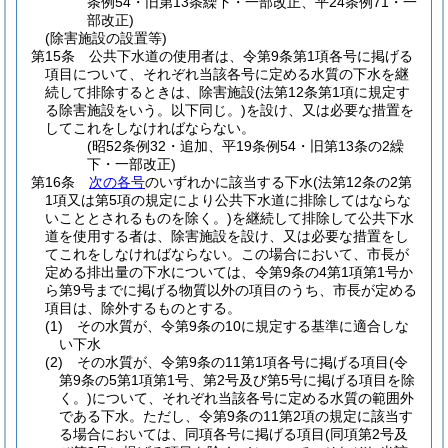
条例54・旧第13条繰下・一部改正、平24条例71・一
部改正)
(除害施設の設置等)
第15条
公共下水道の使用者は、令第9条第1項各号に掲げる
項目について、それぞれ当該各号に定める水質の下水を継
続して排除するときは、除害施設
(法第12条第1項に規定す
る除害施設をいう。以下同じ。)
を設け、又は必要な措置を
してこれをしなければならない。
(昭52条例32・追加、平19条例54・旧第13条の2繰
下・一部改正)
第16条
次の各号
のいずれかに該当する下水
(法第12条の2第
1項又は第5項の規定により公共下水道に排除してはならな
いこととされるものを除く。)
を継続して排除して公共下水
道を使用する者は、除害施設を設け、又は必要な措置をし
てこれをしなければならない。
この場合において、市長が
定める排出量の下水については、令第9条の4第1項第1号か
ら第9号までに掲げる物質以外の項目のうち、市長が定める
項目は、除外するものとする。
(1)
その水質が、令第9条の10に規定する基準に適合しな
い下水
(2)
その水質が、令第9条の11第1項各号に掲げる項目
(令
第9条の5第1項第1号、第2号及び第5号に掲げる項目を除
く。)
について、それぞれ当該各号に定める水質の範囲外
である下水。
ただし、令第9条の11第2項の規定に該当す
る場合においては、同項各号に掲げる項目
(同項第2号及