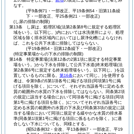
止の届出をした者は、
前項
の規定による届出をした者とみ
なす。
(平9条例71・一部改正、平19条例54・旧第11条繰
下・一部改正、平25条例21・一部改正)
(し尿の排除の制限)
第13条
し尿は、処理区域
(法第2条第8号に規定する処理区
域をいう。以下同じ。)
内においては水洗便所により、処理
区域を除く排水区域内においてはし尿浄化槽によらなけれ
ば、これを公共下水道に排除してはならない。
(平19条例54・旧第12条繰下・一部改正)
(特定事業場からの下水の排除の制限)
第14条
特定事業場
(法第12条の2第1項に規定する特定事業
場をいう。)
から下水を排除して公共下水道
(終末処理場
(法
第2条第6号に規定する終末処理場をいう。以下同じ。)
を設
置しているものに限る。
第16条
において同じ。)
を使用する
者は、令第9条の5第1項各号に掲げる項目
(同項第1号に掲
げる項目を除く。)
について、それぞれ当該各号に定める水
質の範囲外の水質の下水を排除してはならない。
同条第2項
の規定に該当する場合において同項各号に掲げる項目
(同項
第1号に掲げる項目を除く。)
についてそれぞれ当該各号に
定める水質の範囲外の水質の下水及び同条第3項の規定に該
当する場合において同項に規定する緩やかな水質の排水基
準
(同条第1項第1号に掲げる項目に係るものを除く。)
に適
合しない下水についても、同様とする。
(昭52条例32・全改、平13条例67・一部改正、平19