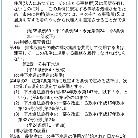
住所
(法人にあつては、その主たる事務所)
又は居所を有し
ないものに対し、この条例に規定する事項を処理させるた
め、市内に住所
(法人にあつては、その主たる事務所)
又は
居所を有する者のうちから代理人を選定させることができ
る。
(昭55条例69・平19条例54・令元条例24・令8条例
25・一部改正)
(共用者の連帯責任)
第4条
排水設備その他の排水施設を共同して使用する者は、
連帯して、この条例に規定する義務を履行しなければなら
ない。
第2章
公共下水道
(平19条例54・改称)
(公共下水道の構造の基準)
第4条の2
法第7条第2項に規定する条例で定める基準は、次
に掲げる規定に規定する基準とする。
(1)
下水道法施行令
(昭和34年政令第147号。以下「令」と
いう。)
第5条の8から第5条の11まで
(2)
下水道法施行令の一部を改正する政令
(平成15年政令
第435号)
附則第2条第1項
(3)
下水道法施行令の一部を改正する政令
(平成17年政令
第327号)
附則第2条
(平24条例71・追加)
(排水設備の設置)
第5条
義務者は、公共下水道の供用が開始された日から1年