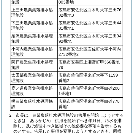
施設
003番地
上三田農業集落排水処
広島市安佐北区白木町大字三田76
理施設
32番地3
下三田農業集落排水処
広島市安佐北区白木町大字三田44
理施設
81番地1
須沢農業集落排水処理
広島市安佐北区白木町大字三田94
施設
92番地
小河内農業集落排水処
広島市安佐北区安佐町大字小河内
理施設
2732番地2
阿戸農業集落排水処理
広島市安芸区上瀬野町甲366番地
施設
79
太田部農業集落排水処
広島市佐伯区湯来町大字下1199
理施設
番地2
鹿ノ道農業集落排水処
広島市佐伯区湯来町大字白砂200
理施設
1番地1
棡農業集落排水処理施
広島市佐伯区湯来町大字白砂778
設
番地1
2
市長は、農業集落排水処理施設の供用を開始しようとする
ときは、あらかじめ、供用を開始すべき年月日、汚水を排
除し、及び処理すべき区域その他必要な事項を告示するも
のとする。
告示した事項を変更しようとするときも、同様