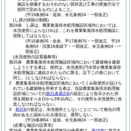
施設を損傷するおそれのない箇所及び工事の実施方法で
規則で定めるものによること。
(平19条例54・追加、令元条例24・一部改正)
(し尿の排除の制限)
第24条
し尿は、農業集落排水処理施設区域内においては、
水洗便所によらなければ、これを農業集落排水処理施設に
排除してはならない。
(平15条例25・全改、平17条例70・一部改正、平19
条例54・旧第18条繰下・一部改正、令元条例24・一
部改正)
(水洗便所の設置義務等)
第25条
農業集落排水処理施設区域内において建築物を建築
しようとする者は、便所は、水洗便所
(汚水管が農業集落排
水処理施設に連結されたものに限る。以下この条において
同じ。)
としなければならない。
2
農業集落排水処理施設区域内においてくみ取便所が設けら
れている建築物を所有する者は、当該農業集落排水処理施
設区域についての
第21条第2項
の規定により告示された供
用を開始すべき日から3年以内に、その便所を水洗便所に改
造しなければならない。
3
前2項
の規定は、水洗便所としないことについて相当の理
由があると認められる場合は、適用しない。
(平19条例54・追加、令元条例24・一部改正)
(必要な施設の設置等)
第26条
農業集落排水処理施設の使用者は、
第15条
に規定す