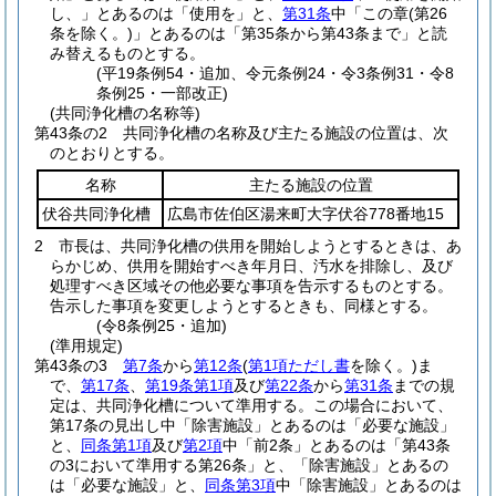
し、」とあるのは「使用を」と、
第31条
中「この章
(第26
条を除く。)
」とあるのは「第35条から第43条まで」と読
み替えるものとする。
(平19条例54・追加、令元条例24・令3条例31・令8
条例25・一部改正)
(共同浄化槽の名称等)
第43条の2
共同浄化槽の名称及び主たる施設の位置は、次
のとおりとする。
名称
主たる施設の位置
伏谷共同浄化槽
広島市佐伯区湯来町大字伏谷778番地15
2
市長は、共同浄化槽の供用を開始しようとするときは、あ
らかじめ、供用を開始すべき年月日、汚水を排除し、及び
処理すべき区域その他必要な事項を告示するものとする。
告示した事項を変更しようとするときも、同様とする。
(令8条例25・追加)
(準用規定)
第43条の3
第7条
から
第12条
(
第1項ただし書
を除く。)
ま
で、
第17条
、
第19条第1項
及び
第22条
から
第31条
までの規
定は、共同浄化槽について準用する。
この場合において、
第17条の見出し中「除害施設」とあるのは「必要な施設」
と、
同条第1項
及び
第2項
中「前2条」とあるのは「第43条
の3において準用する第26条」と、「除害施設」とあるの
は「必要な施設」と、
同条第3項
中「除害施設」とあるのは