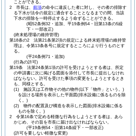
ことができる。
2
市長は、
前項
の命令に違反した者に対し、その者の排除す
る下水が法令の規定に適合することとなるまでの間、当該
下水の排除を一時停止するよう命ずることができる。
(昭52条例32・追加、平19条例54・旧第13条の5繰
下・一部改正)
(終末処理場の維持管理)
第18条の2
法第21条第2項の規定による終末処理場の維持管
理は、令第13条各号に規定するところにより行うものとす
る。
(平24条例71・追加)
(行為の許可)
第19条
法第24条第1項の許可を受けようとする者は、所定
の申請書に次に掲げる図面を添付して市長に提出しなけれ
ばならない。
許可を受けた事項の変更をしようとするとき
も、同様とする。
(1)
施設又は工作物その他の物件
(以下「物件」という。)
を設ける場所を表示した平面図
(排水設備に係るものを除
く。)
(2)
物件の配置及び構造を表示した図面
(排水設備に係る
ものを除く。)
2
令第16条で定める軽微な行為をしようとする者は、あら
かじめ、その旨を市長に届け出なければならない。
(平19条例54・旧第14条繰下・一部改正)
(許可を要しない軽微な変更)