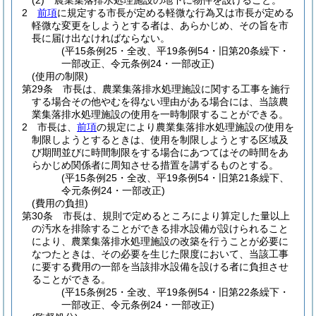
(2)
農業集落排水処理施設の地下に物件を設けること。
2
前項
に規定する市長が定める軽微な行為又は市長が定める
軽微な変更をしようとする者は、あらかじめ、その旨を市
長に届け出なければならない。
(平15条例25・全改、平19条例54・旧第20条繰下・
一部改正、令元条例24・一部改正)
(使用の制限)
第29条
市長は、農業集落排水処理施設に関する工事を施行
する場合その他やむを得ない理由がある場合には、当該農
業集落排水処理施設の使用を一時制限することができる。
2
市長は、
前項
の規定により農業集落排水処理施設の使用を
制限しようとするときは、使用を制限しようとする区域及
び期間並びに時間制限をする場合にあつてはその時間をあ
らかじめ関係者に周知させる措置を講ずるものとする。
(平15条例25・全改、平19条例54・旧第21条繰下、
令元条例24・一部改正)
(費用の負担)
第30条
市長は、規則で定めるところにより算定した量以上
の汚水を排除することができる排水設備が設けられること
により、農業集落排水処理施設の改築を行うことが必要に
なつたときは、その必要を生じた限度において、当該工事
に要する費用の一部を当該排水設備を設ける者に負担させ
ることができる。
(平15条例25・全改、平19条例54・旧第22条繰下・
一部改正、令元条例24・一部改正)