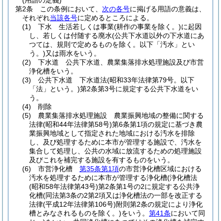
(用語の定義)
第2条
この条例において、
次の各号
に掲げる用語の意義は、
それぞれ
当該各号
に定めるところによる。
(1)
下水 生活若しくは事業
(耕作の事業を除く。)
に起因
し、若しくは付随する廃水
(公共下水道以外の下水道にあ
つては、規則で定めるものを除く。以下「汚水」とい
う。)
又は雨水をいう。
(2)
下水道 公共下水道、農業集落排水処理施設及び市営
浄化槽をいう。
(3)
公共下水道 下水道法
(昭和33年法律第79号。以下
「法」という。)
第2条第3号に規定する公共下水道をい
う。
(4)
削除
(5)
農業集落排水処理施設 農業振興地域の整備に関する
法律
(昭和44年法律第58号)
第6条第1項の規定に基づき農
業振興地域として指定された地域における汚水を排除
し、及び処理するために本市が管理する施設で、汚水を
集合して処理し、公共の水域に放流するための処理施設
及びこれを補完する施設を有するものをいう。
(6)
市営浄化槽
第35条第1項
の市営浄化槽区域における
汚水を処理するために本市が管理する浄化槽
(浄化槽法
(昭和58年法律第43号)
第2条第1号の2に規定する公共浄
化槽
(同法第3条の2第2項又は浄化槽法の一部を改正する
法律
(平成12年法律第106号)
附則第2条の規定により浄化
槽とみなされるものを除く。)
をいう。
第41条
において同