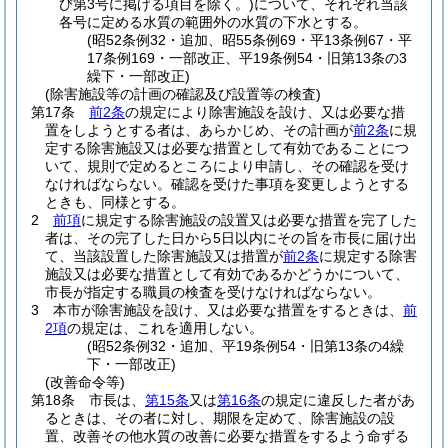
び第3号に掲げる項目を除く。)
について、それぞれ当該
各号に定める水質の範囲外の水質の下水とする。
(昭52条例32・追加、昭55条例69・平13条例67・平
17条例169・一部改正、平19条例54・旧第13条の3
繰下・一部改正)
(除害施設等の計画の確認及び設置等の検査)
第17条
前2条
の規定により除害施設を設け、又は必要な措
置をしようとする者は、あらかじめ、その計画が
前2条
に規
定する除害施設又は必要な措置として有効であることにつ
いて、規則で定めるところにより申請し、その確認を受け
なければならない。
確認を受けた事項を変更しようとする
ときも、同様とする。
2
前項
に規定する除害施設の設置又は必要な措置を完了した
者は、その完了した日から5日以内にその旨を市長に届け出
て、当該設置した除害施設又は措置が
前2条
に規定する除害
施設又は必要な措置として有効であるかどうかについて、
市長が指定する職員の検査を受けなければならない。
3
本市が除害施設を設け、又は必要な措置をするときは、
前
2項
の規定は、これを適用しない。
(昭52条例32・追加、平19条例54・旧第13条の4繰
下・一部改正)
(改善命令等)
第18条
市長は、
第15条
又は
第16条
の規定に違反した者があ
るときは、その者に対し、期限を定めて、除害施設の設
置、改善その他水質の改善に必要な措置をするよう命ずる