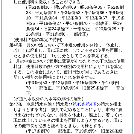
した使用料を徴収することができる。
(昭51条例36・昭55条例69・昭58条例35・昭62条例
38・平元条例19・平3条例53・平7条例66・平9条例
10・平11条例64・平12条例3・平13条例67・平15条
例25・平16条例27・平17条例70・一部改正、平19
条例54・旧第24条繰下・一部改正、平20条例29・平
26条例1・平31条例8・一部改正)
(使用料の額の算定の特例)
第46条
月の中途において下水道の使用を開始し、休止し、
若しくは廃止し、又は現に休止しているその使用を再開し
たときの使用料は、1か月分としてこれを算定する。
2
月の中途において種別に変更があつたときの下水道の使用
料は、使用日数の多い方の種別の使用料によりこれを算定
する。
この場合において、使用日数が同じであるときは、
新しい種別の使用料によりこれを算定する。
(平3条例53・平12条例3・平15条例25・平17条例
70・一部改正、平19条例54・旧第25条繰下・一部改
正)
(水道汚水以外の汚水等の排出の届出)
第47条
水道汚水を除く汚水及び
第45条第4項
の汚水を排出
しようとする者は、規則で定めるところにより、市長に届
け出なければならない。
排出を休止し、廃止し、若しくは
現に休止しているその排出を再開しようとするとき、又は
その他市長が必要と認めるときも、同様とする。
(平17条例70・一部改正、平19条例54・旧第26条繰