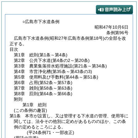
○広島市下水道条例
昭和47年10月6日
条例第96号
広島市下水道条例(昭和27年広島市条例第18号)の全部を改
正する。
目次
第1章
総則
(第1条～第4条)
第2章
公共下水道
(第4条の2～第20条)
第3章
農業集落排水処理施設
(第21条～第34条)
第4章
市営浄化槽
(第35条～第43条の3)
第5章
使用料及び手数料
(第44条～第51条)
第6章
占用
(第52条～第57条)
第7章
雑則
(第58条～第63条)
第8章
罰則
(第64条～第66条)
附則
第1章
総則
(この条例の趣旨)
第1条
本市が設置し、又は管理する下水道の管理、使用等に
関しては、法令その他別に定めがあるもののほか、この条
例の定めるところによる。
(平24条例71・一部改正)