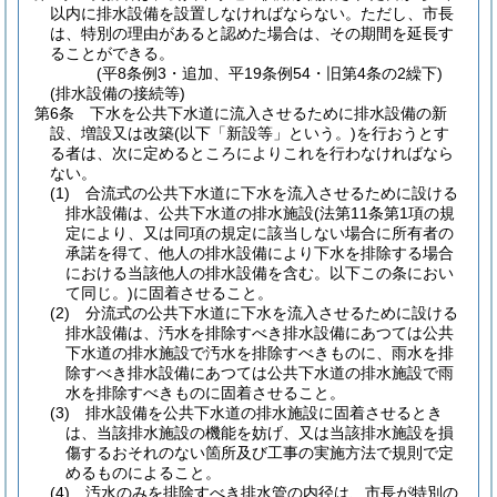
以内に排水設備を設置しなければならない。
ただし、市長
は、特別の理由があると認めた場合は、その期間を延長す
ることができる。
(平8条例3・追加、平19条例54・旧第4条の2繰下)
(排水設備の接続等)
第6条
下水を公共下水道に流入させるために排水設備の新
設、増設又は改築
(以下「新設等」という。)
を行おうとす
る者は、次に定めるところによりこれを行わなければなら
ない。
(1)
合流式の公共下水道に下水を流入させるために設ける
排水設備は、公共下水道の排水施設
(法第11条第1項の規
定により、又は同項の規定に該当しない場合に所有者の
承諾を得て、他人の排水設備により下水を排除する場合
における当該他人の排水設備を含む。以下この条におい
て同じ。)
に固着させること。
(2)
分流式の公共下水道に下水を流入させるために設ける
排水設備は、汚水を排除すべき排水設備にあつては公共
下水道の排水施設で汚水を排除すべきものに、雨水を排
除すべき排水設備にあつては公共下水道の排水施設で雨
水を排除すべきものに固着させること。
(3)
排水設備を公共下水道の排水施設に固着させるとき
は、当該排水施設の機能を妨げ、又は当該排水施設を損
傷するおそれのない箇所及び工事の実施方法で規則で定
めるものによること。
(4)
汚水のみを排除すべき排水管の内径は、市長が特別の