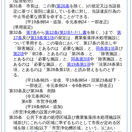
(監督処分)
第31条
市長は、この章
(
第26条
を除く。)
の規定又は当該規
定に基づく規則に違反している者に対し、当該違反行為の
中止等必要な措置を命ずることができる。
(平19条例54・追加、令元条例24・一部改正)
(準用規定)
第32条
第7条
から
第12条
(
第1項ただし書
を除く。)
まで、
第
17条
及び
第19条第1項
の規定は、農業集落排水処理施設に
ついて準用する。
この場合において、第17条の見出し中
「除害施設」とあるのは「必要な施設」と、
同条第1項
及び
第2項
中「前2条」とあるのは「第26条」と、「除害施設」
とあるのは「必要な施設」と、
同条第3項
中「除害施設」と
あるのは「必要な施設」と、
第19条第1項
中「法第24条第1
項」とあるのは「第28条第1項」と読み替えるものとす
る。
(平15条例25・全改、平19条例54・旧第23条繰下・
一部改正、令元条例24・令8条例25・一部改正)
第33条及び第34条
削除
(令元条例24)
第4章
市営浄化槽
(平19条例54・追加)
(市営浄化槽の設置の申請)
第35条
公共下水道の処理区域及び農業集落排水処理施設区
域並びにこれらの区域に準ずるものとして市長が定める区
域を除く区域
(以下「市営浄化槽区域」という。)
におい