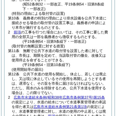
(昭52条例32・一部改正、平19条例54・旧第8条繰
下・一部改正)
(特別の理由による取付管の設置)
第10条
義務者の特別の理由により排水設備を公共下水道に
接続させる場合の取付管の設置工事は、義務者の申請によ
り本市が施行するものとする。
2
前項
の工事を行つた場合においては、その工事に要した費
用の全部又は一部を義務者から徴収するものとする。
(平19条例54・旧第9条繰下・一部改正)
(取付管の無断設置に対する措置)
第11条
無断で公共下水道の取付管を設置した者に対して
は、市長は、期限を定めて、当該取付管の撤去、改修又は
使用停止を命ずることができる。
(平19条例54・旧第10条繰下)
(使用開始等の届出)
第12条
公共下水道の使用を開始し、休止し、若しくは廃止
し、又は現に休止しているその使用を再開しようとする者
は、遅滞なく、その旨を市長に届け出なければならない。
ただし、雨水のみを排除するため、公共下水道を使用する
場合は、この限りでない。
2
広島市水道給水条例
(昭和38年広島市条例第37号)
第15条
の規定により、水道の給水について水道事業管理者の承認
を得た者又は
広島市水道給水条例第21条第1項
の規定によ
り、水道事業管理者に対し、水道の使用の中止若しくは廃