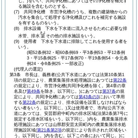
じ。)
をいい、共同浄化槽にあつてはその浄化槽を補完す
る施設を含むものとする。
(7)
共同浄化槽 市営浄化槽のうち、複数の建築物からの
汚水を集合して処理する浄化槽及びこれを補完する施設
を有するものをいう。
(8)
排水設備 下水を下水道に流入させるために必要な排
きよ
水管、排水
その他の排水施設をいう。
渠
(9)
使用者 下水を下水道に排除してこれを使用する者を
いう。
(昭52条例32・昭60条例69・平3条例53・平12条例
3・平15条例25・平17条例70・平19条例54・令元条
例24・令8条例25・一部改正)
(代理人の選定)
第3条
市長は、義務者
(公共下水道にあつては法第10条第1
項の規定により、農業集落排水処理施設にあつては
第22条
の規定により、市営浄化槽
(共同浄化槽を除く。第4章の章
名及び
第49条
を除き、以下同じ。)
にあつては
第37条
の規
定により、共同浄化槽にあつては
第43条の3
において準用
する
第22条
の規定により、排水設備を設置しなければなら
ない者をいう。以下同じ。)
又は使用者で、市内
(公共下水
道にあつては、安芸郡府中町内の排水区域
(法第2条第7号に
規定する排水区域をいう。以下同じ。)
内を、農業集落排水
処理施設にあつては山県郡安芸太田町内の農業集落排水処
理施設区域
(
第21条第2項
の規定により告示された区域をい
う。以下同じ。)
内を含む。以下この条において同じ。)
に