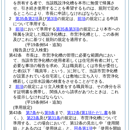
を所有する者で、当該既設浄化槽を本市に無償で帰属さ
せ、引き続き使用することを希望するものは、規則で定め
るところにより、市長に申請しなければならない。
2
第35条第2項
及び
第3項
の規定は、
前項
の規定による申請
について準用する。
3
前項
において準用する
第35条第3項
の規定により本市への
帰属を決定した既設浄化槽は、市営浄化槽とし、この条例
及びこれに基づく規則の規定を適用する。
(平19条例54・追加)
(報告及び立入検査)
第42条
市長は、市営浄化槽の管理に必要な範囲内におい
て、当該市営浄化槽の使用者若しくは住宅所有者に対して
必要な事項の報告を求め、又は職員若しくは市長が委任し
た者
(以下「職員等」という。)
に対して、当該市営浄化槽
が設置されている住宅若しくは敷地に立ち入り、市営浄化
槽若しくは排水設備の検査をさせることができる。
2
前項
の規定により立入検査をする職員等は、その身分を示
す証明書を携帯し、関係人から請求があつたときは、これ
を提示しなければならない。
(平19条例54・追加)
(準用規定)
第43条
第7条
から
第9条
まで、
第12条
(
第1項ただし書
を除
く。)
、
第23条
及び
第31条
の規定は、市営浄化槽について
準用する。
この場合において、第12条の見出し中「使用開
始」とあるのは「使用休止」と、
同条第1項
中「使用を開始