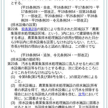
とする。
(平15条例25・全改、平16条例27・平17条例70・平
17条例169・一部改正、平19条例54・旧第16条繰
下・一部改正、平20条例62・平25条例37・平28条
例28・平29条例20・令元条例24・一部改正)
(排水設備の設置)
第22条
前条第2項
の規定により告示された区域
(以下「農業
集落排水処理施設区域」という。)
内において建築物を所有
する者は、農業集落排水処理施設の供用が開始された日か
ら1年以内に排水設備を設置しなければならない。
ただし、
市長が特別の理由があると認めた場合は、この限りでな
い。
(平19条例54・追加、令元条例24・一部改正)
(排水設備の接続等)
第23条
汚水を農業集落排水処理施設に流入させるために排
水設備の新設等を行おうとする者は、次に定めるところに
よりこれを行わなければならない。
(1)
令第8条
(第1号及び第6号を除く。)
の規定の例による
こと。
(2)
排水設備は、農業集落排水処理施設の排水施設
(所有
者の承諾を得て、他人の排水設備により汚水を排除する
場合における当該他人の排水設備を含む。
次号
において
同じ。)
に固着させること。
(3)
排水設備を農業集落排水処理施設の排水施設に固着さ
せるときは、当該排水施設の機能を妨げ、又は当該排水