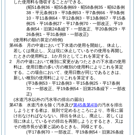
した使用料を徴収することができる。
(昭51条例36・昭55条例69・昭58条例35・昭62条例
38・平元条例19・平3条例53・平7条例66・平9条例
10・平11条例64・平12条例3・平13条例67・平15条
例25・平16条例27・平17条例70・一部改正、平19
条例54・旧第24条繰下・一部改正、平20条例29・平
26条例1・平31条例8・一部改正)
(使用料の額の算定の特例)
第46条
月の中途において下水道の使用を開始し、休止し、
若しくは廃止し、又は現に休止しているその使用を再開し
たときの使用料は、1か月分としてこれを算定する。
2
月の中途において種別に変更があつたときの下水道の使用
料は、使用日数の多い方の種別の使用料によりこれを算定
する。
この場合において、使用日数が同じであるときは、
新しい種別の使用料によりこれを算定する。
(平3条例53・平12条例3・平15条例25・平17条例
70・一部改正、平19条例54・旧第25条繰下・一部改
正)
(水道汚水以外の汚水等の排出の届出)
第47条
水道汚水を除く汚水及び
第45条第4項
の汚水を排出
しようとする者は、規則で定めるところにより、市長に届
け出なければならない。
排出を休止し、廃止し、若しくは
現に休止しているその排出を再開しようとするとき、又は
その他市長が必要と認めるときも、同様とする。
(平17条例70・一部改正、平19条例54・旧第26条繰