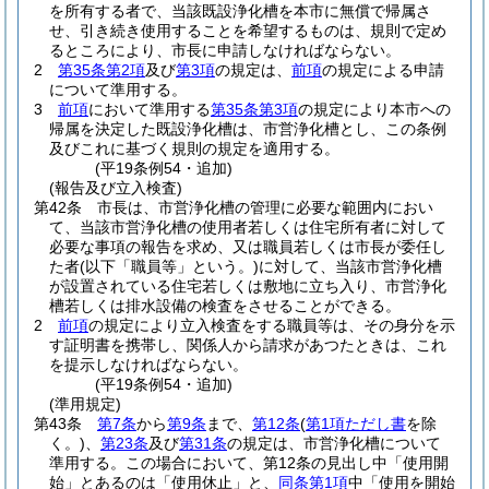
を所有する者で、当該既設浄化槽を本市に無償で帰属さ
せ、引き続き使用することを希望するものは、規則で定め
るところにより、市長に申請しなければならない。
2
第35条第2項
及び
第3項
の規定は、
前項
の規定による申請
について準用する。
3
前項
において準用する
第35条第3項
の規定により本市への
帰属を決定した既設浄化槽は、市営浄化槽とし、この条例
及びこれに基づく規則の規定を適用する。
(平19条例54・追加)
(報告及び立入検査)
第42条
市長は、市営浄化槽の管理に必要な範囲内におい
て、当該市営浄化槽の使用者若しくは住宅所有者に対して
必要な事項の報告を求め、又は職員若しくは市長が委任し
た者
(以下「職員等」という。)
に対して、当該市営浄化槽
が設置されている住宅若しくは敷地に立ち入り、市営浄化
槽若しくは排水設備の検査をさせることができる。
2
前項
の規定により立入検査をする職員等は、その身分を示
す証明書を携帯し、関係人から請求があつたときは、これ
を提示しなければならない。
(平19条例54・追加)
(準用規定)
第43条
第7条
から
第9条
まで、
第12条
(
第1項ただし書
を除
く。)
、
第23条
及び
第31条
の規定は、市営浄化槽について
準用する。
この場合において、第12条の見出し中「使用開
始」とあるのは「使用休止」と、
同条第1項
中「使用を開始