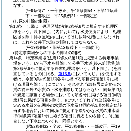
止の届出をした者は、
前項
の規定による届出をした者とみ
なす。
(平9条例71・一部改正、平19条例54・旧第11条繰
下・一部改正、平25条例21・一部改正)
(し尿の排除の制限)
第13条
し尿は、処理区域
(法第2条第8号に規定する処理区
域をいう。以下同じ。)
内においては水洗便所により、処理
区域を除く排水区域内においてはし尿浄化槽によらなけれ
ば、これを公共下水道に排除してはならない。
(平19条例54・旧第12条繰下・一部改正)
(特定事業場からの下水の排除の制限)
第14条
特定事業場
(法第12条の2第1項に規定する特定事業
場をいう。)
から下水を排除して公共下水道
(終末処理場
(法
第2条第6号に規定する終末処理場をいう。以下同じ。)
を設
置しているものに限る。
第16条
において同じ。)
を使用する
者は、令第9条の5第1項各号に掲げる項目
(同項第1号に掲
げる項目を除く。)
について、それぞれ当該各号に定める水
質の範囲外の水質の下水を排除してはならない。
同条第2項
の規定に該当する場合において同項各号に掲げる項目
(同項
第1号に掲げる項目を除く。)
についてそれぞれ当該各号に
定める水質の範囲外の水質の下水及び同条第3項の規定に該
当する場合において同項に規定する緩やかな水質の排水基
準
(同条第1項第1号に掲げる項目に係るものを除く。)
に適
合しない下水についても、同様とする。
(昭52条例32・全改、平13条例67・一部改正、平19