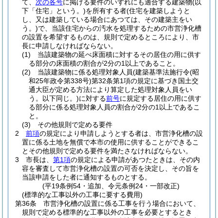
て、
次の各号
に掲げる要件のいずれにも適合する建築物
(以
下「住宅」という。)
を所有する者
(住宅を建築しようと
し、又は建築している場合にあつては、その建築主をい
う。)
で、当該住宅からの汚水を処理するための市営浄化槽
の設置を希望するものは、規則で定めるところにより、市
長に申請しなければならない。
(1)
当該建築物の延べ床面積に対するその居住の用に供す
る部分の床面積の割合が2分の1以上であること。
(2)
当該建築物に係る処理対象人員
(建築基準法施行令
(昭
和25年政令第338号)
第32条第1項の規定に基づき国土交
通大臣が定める方法により算定した処理対象人員をい
う。以下同じ。)
に対する
前号
に規定する居住の用に供す
る部分に係る処理対象人員の割合が2分の1以上であるこ
と。
(3)
その他規則で定める要件
2
前項
の規定により申請しようとする者は、市営浄化槽の設
置に係る土地を無償で本市の使用に供することができるこ
とその他規則で定める要件を満たさなければならない。
3
市長は、
第1項
の規定による申請があつたときは、その内
容を審査して市営浄化槽の設置の可否を決定し、その旨を
当該申請をした者に通知するものとする。
(平19条例54・追加、令元条例24・一部改正)
(標準的な工事以外の工事に要する費用)
第36条
市営浄化槽の設置に係る工事を行う場合において、
規則で定める標準的な工事以外の工事を必要とするとき