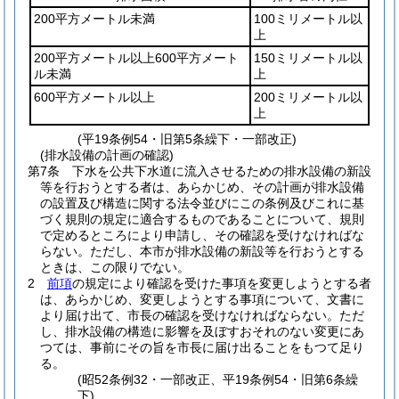
200平方メートル未満
100ミリメートル以
上
200平方メートル以上600平方メート
150ミリメートル以
ル未満
上
600平方メートル以上
200ミリメートル以
上
(平19条例54・旧第5条繰下・一部改正)
(排水設備の計画の確認)
第7条
下水を公共下水道に流入させるための排水設備の新設
等を行おうとする者は、あらかじめ、その計画が排水設備
の設置及び構造に関する法令並びにこの条例及びこれに基
づく規則の規定に適合するものであることについて、規則
で定めるところにより申請し、その確認を受けなければな
らない。
ただし、本市が排水設備の新設等を行おうとする
ときは、この限りでない。
2
前項
の規定により確認を受けた事項を変更しようとする者
は、あらかじめ、変更しようとする事項について、文書に
より届け出て、市長の確認を受けなければならない。
ただ
し、排水設備の構造に影響を及ぼすおそれのない変更にあ
つては、事前にその旨を市長に届け出ることをもつて足り
る。
(昭52条例32・一部改正、平19条例54・旧第6条繰
下)