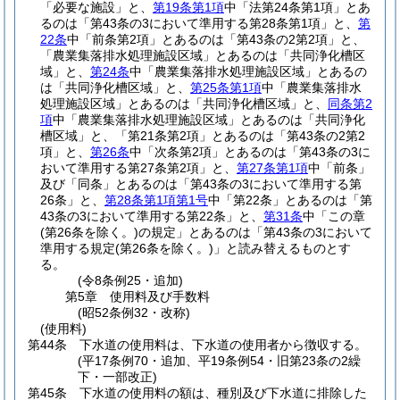
「必要な施設」と、
第19条第1項
中「法第24条第1項」とあ
るのは「第43条の3において準用する第28条第1項」と、
第
22条
中「前条第2項」とあるのは「第43条の2第2項」と、
「農業集落排水処理施設区域」とあるのは「共同浄化槽区
域」と、
第24条
中「農業集落排水処理施設区域」とあるの
は「共同浄化槽区域」と、
第25条第1項
中「農業集落排水
処理施設区域」とあるのは「共同浄化槽区域」と、
同条第2
項
中「農業集落排水処理施設区域」とあるのは「共同浄化
槽区域」と、「第21条第2項」とあるのは「第43条の2第2
項」と、
第26条
中「次条第2項」とあるのは「第43条の3に
おいて準用する第27条第2項」と、
第27条第1項
中「前条」
及び「同条」とあるのは「第43条の3において準用する第
26条」と、
第28条第1項第1号
中「第22条」とあるのは「第
43条の3において準用する第22条」と、
第31条
中「この章
(第26条を除く。)
の規定」とあるのは「第43条の3において
準用する規定
(第26条を除く。)
」と読み替えるものとす
る。
(令8条例25・追加)
第5章
使用料及び手数料
(昭52条例32・改称)
(使用料)
第44条
下水道の使用料は、下水道の使用者から徴収する。
(平17条例70・追加、平19条例54・旧第23条の2繰
下・一部改正)
第45条
下水道の使用料の額は、種別及び下水道に排除した