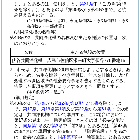
し、」とあるのは「使用を」と、
第31条
中「この章
(第26
条を除く。)
」とあるのは「第35条から第43条まで」と読
み替えるものとする。
(平19条例54・追加、令元条例24・令3条例31・令8
条例25・一部改正)
(共同浄化槽の名称等)
第43条の2
共同浄化槽の名称及び主たる施設の位置は、次
のとおりとする。
名称
主たる施設の位置
伏谷共同浄化槽
広島市佐伯区湯来町大字伏谷778番地15
2
市長は、共同浄化槽の供用を開始しようとするときは、あ
らかじめ、供用を開始すべき年月日、汚水を排除し、及び
処理すべき区域その他必要な事項を告示するものとする。
告示した事項を変更しようとするときも、同様とする。
(令8条例25・追加)
(準用規定)
第43条の3
第7条
から
第12条
(
第1項ただし書
を除く。)
ま
で、
第17条
、
第19条第1項
及び
第22条
から
第31条
までの規
定は、共同浄化槽について準用する。
この場合において、
第17条の見出し中「除害施設」とあるのは「必要な施設」
と、
同条第1項
及び
第2項
中「前2条」とあるのは「第43条
の3において準用する第26条」と、「除害施設」とあるの
は「必要な施設」と、
同条第3項
中「除害施設」とあるのは