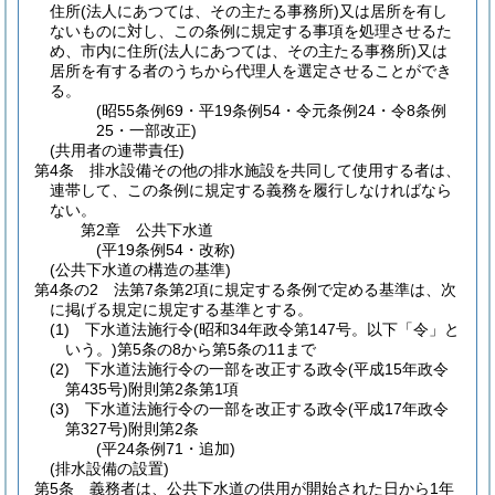
住所
(法人にあつては、その主たる事務所)
又は居所を有し
ないものに対し、この条例に規定する事項を処理させるた
め、市内に住所
(法人にあつては、その主たる事務所)
又は
居所を有する者のうちから代理人を選定させることができ
る。
(昭55条例69・平19条例54・令元条例24・令8条例
25・一部改正)
(共用者の連帯責任)
第4条
排水設備その他の排水施設を共同して使用する者は、
連帯して、この条例に規定する義務を履行しなければなら
ない。
第2章
公共下水道
(平19条例54・改称)
(公共下水道の構造の基準)
第4条の2
法第7条第2項に規定する条例で定める基準は、次
に掲げる規定に規定する基準とする。
(1)
下水道法施行令
(昭和34年政令第147号。以下「令」と
いう。)
第5条の8から第5条の11まで
(2)
下水道法施行令の一部を改正する政令
(平成15年政令
第435号)
附則第2条第1項
(3)
下水道法施行令の一部を改正する政令
(平成17年政令
第327号)
附則第2条
(平24条例71・追加)
(排水設備の設置)
第5条
義務者は、公共下水道の供用が開始された日から1年