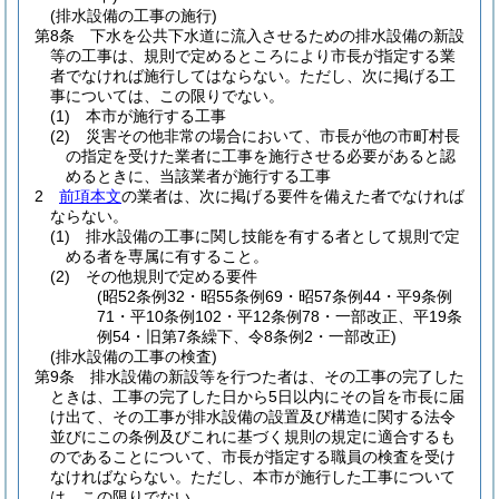
(排水設備の工事の施行)
第8条
下水を公共下水道に流入させるための排水設備の新設
等の工事は、規則で定めるところにより市長が指定する業
者でなければ施行してはならない。
ただし、次に掲げる工
事については、この限りでない。
(1)
本市が施行する工事
(2)
災害その他非常の場合において、市長が他の市町村長
の指定を受けた業者に工事を施行させる必要があると認
めるときに、当該業者が施行する工事
2
前項本文
の業者は、次に掲げる要件を備えた者でなければ
ならない。
(1)
排水設備の工事に関し技能を有する者として規則で定
める者を専属に有すること。
(2)
その他規則で定める要件
(昭52条例32・昭55条例69・昭57条例44・平9条例
71・平10条例102・平12条例78・一部改正、平19条
例54・旧第7条繰下、令8条例2・一部改正)
(排水設備の工事の検査)
第9条
排水設備の新設等を行つた者は、その工事の完了した
ときは、工事の完了した日から5日以内にその旨を市長に届
け出て、その工事が排水設備の設置及び構造に関する法令
並びにこの条例及びこれに基づく規則の規定に適合するも
のであることについて、市長が指定する職員の検査を受け
なければならない。
ただし、本市が施行した工事について
は、この限りでない。