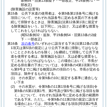
条例54・旧第13条繰下・一部改正、平24条例71・一
部改正)
(除害施設の設置等)
第15条
公共下水道の使用者は、令第9条第1項各号に掲げる
項目について、それぞれ当該各号に定める水質の下水を継
続して排除するときは、除害施設
(法第12条第1項に規定す
る除害施設をいう。以下同じ。)
を設け、又は必要な措置を
してこれをしなければならない。
(昭52条例32・追加、平19条例54・旧第13条の2繰
下・一部改正)
第16条
次の各号
のいずれかに該当する下水
(法第12条の2第
1項又は第5項の規定により公共下水道に排除してはならな
いこととされるものを除く。)
を継続して排除して公共下水
道を使用する者は、除害施設を設け、又は必要な措置をし
てこれをしなければならない。
この場合において、市長が
定める排出量の下水については、令第9条の4第1項第1号か
ら第9号までに掲げる物質以外の項目のうち、市長が定める
項目は、除外するものとする。
(1)
その水質が、令第9条の10に規定する基準に適合しな
い下水
(2)
その水質が、令第9条の11第1項各号に掲げる項目
(令
第9条の5第1項第1号、第2号及び第5号に掲げる項目を除
く。)
について、それぞれ当該各号に定める水質の範囲外
である下水。
ただし、令第9条の11第2項の規定に該当す
る場合においては、同項各号に掲げる項目
(同項第2号及