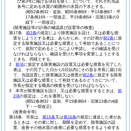
び第3号に掲げる項目を除く。)
について、それぞれ当該
各号に定める水質の範囲外の水質の下水とする。
(昭52条例32・追加、昭55条例69・平13条例67・平
17条例169・一部改正、平19条例54・旧第13条の3
繰下・一部改正)
(除害施設等の計画の確認及び設置等の検査)
第17条
前2条
の規定により除害施設を設け、又は必要な措
置をしようとする者は、あらかじめ、その計画が
前2条
に規
定する除害施設又は必要な措置として有効であることにつ
いて、規則で定めるところにより申請し、その確認を受け
なければならない。
確認を受けた事項を変更しようとする
ときも、同様とする。
2
前項
に規定する除害施設の設置又は必要な措置を完了した
者は、その完了した日から5日以内にその旨を市長に届け出
て、当該設置した除害施設又は措置が
前2条
に規定する除害
施設又は必要な措置として有効であるかどうかについて、
市長が指定する職員の検査を受けなければならない。
3
本市が除害施設を設け、又は必要な措置をするときは、
前
2項
の規定は、これを適用しない。
(昭52条例32・追加、平19条例54・旧第13条の4繰
下・一部改正)
(改善命令等)
第18条
市長は、
第15条
又は
第16条
の規定に違反した者があ
るときは、その者に対し、期限を定めて、除害施設の設
置、改善その他水質の改善に必要な措置をするよう命ずる