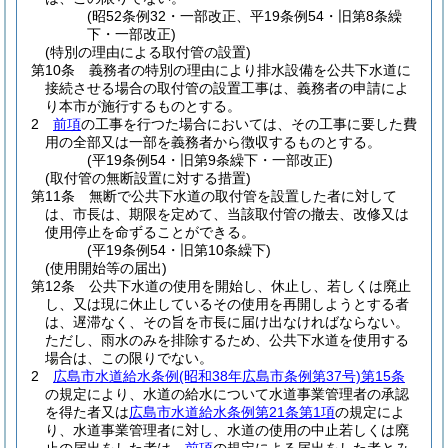
(昭52条例32・一部改正、平19条例54・旧第8条繰
下・一部改正)
(特別の理由による取付管の設置)
第10条
義務者の特別の理由により排水設備を公共下水道に
接続させる場合の取付管の設置工事は、義務者の申請によ
り本市が施行するものとする。
2
前項
の工事を行つた場合においては、その工事に要した費
用の全部又は一部を義務者から徴収するものとする。
(平19条例54・旧第9条繰下・一部改正)
(取付管の無断設置に対する措置)
第11条
無断で公共下水道の取付管を設置した者に対して
は、市長は、期限を定めて、当該取付管の撤去、改修又は
使用停止を命ずることができる。
(平19条例54・旧第10条繰下)
(使用開始等の届出)
第12条
公共下水道の使用を開始し、休止し、若しくは廃止
し、又は現に休止しているその使用を再開しようとする者
は、遅滞なく、その旨を市長に届け出なければならない。
ただし、雨水のみを排除するため、公共下水道を使用する
場合は、この限りでない。
2
広島市水道給水条例
(昭和38年広島市条例第37号)
第15条
の規定により、水道の給水について水道事業管理者の承認
を得た者又は
広島市水道給水条例第21条第1項
の規定によ
り、水道事業管理者に対し、水道の使用の中止若しくは廃