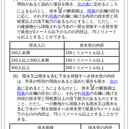
理由があると認めた場合を除き、
次の表
に定めるところ
きよ
によるものとし、排水
の断面積は、
同表
の左欄の区分
渠
に応じ、それぞれ
同表
の右欄に掲げる内径の排水管と同
程度以上の流下能力のあるものとすること。
ただし、一
の建築物から排除される汚水の一部を排除すべき排水管
で延長が3メートル以下のものの内径は、75ミリメート
ル以上とすることができる。
排水人口
排水管の内径
150人未満
100ミリメートル以上
150人以上300人未満
150ミリメートル以上
300人以上
200ミリメートル以上
(5)
雨水又は雨水を含む下水を排除すべき排水管の内径
は、市長が特別の理由があると認めた場合を除き、
次の
きよ
表
に定めるところによるものとし、排水
の断面積は、
渠
同表
の左欄の区分に応じ、それぞれ
同表
の右欄に掲げる
内径の排水管と同程度以上の流下能力のあるものとする
こと。
ただし、一の敷地から排除される雨水又は雨水を
含む下水の一部を排除すべき排水管で延長が3メートル以
下のものの内径は、75ミリメートル以上とすることがで
きる。
排水面積
排水管の内径