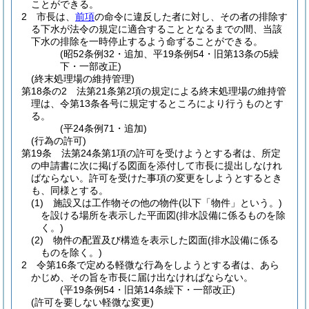
ことができる。
2
市長は、
前項
の命令に違反した者に対し、その者の排除す
る下水が法令の規定に適合することとなるまでの間、当該
下水の排除を一時停止するよう命ずることができる。
(昭52条例32・追加、平19条例54・旧第13条の5繰
下・一部改正)
(終末処理場の維持管理)
第18条の2
法第21条第2項の規定による終末処理場の維持管
理は、令第13条各号に規定するところにより行うものとす
る。
(平24条例71・追加)
(行為の許可)
第19条
法第24条第1項の許可を受けようとする者は、所定
の申請書に次に掲げる図面を添付して市長に提出しなけれ
ばならない。
許可を受けた事項の変更をしようとするとき
も、同様とする。
(1)
施設又は工作物その他の物件
(以下「物件」という。)
を設ける場所を表示した平面図
(排水設備に係るものを除
く。)
(2)
物件の配置及び構造を表示した図面
(排水設備に係る
ものを除く。)
2
令第16条で定める軽微な行為をしようとする者は、あら
かじめ、その旨を市長に届け出なければならない。
(平19条例54・旧第14条繰下・一部改正)
(許可を要しない軽微な変更)