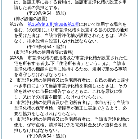
は、当該工事に要する費用は、当該市営浄化槽の設置を申
請した者の負担とする。
(平19条例54・追加)
(排水設備の設置)
第37条
第35条第3項
(
第39条第3項
において準用する場合を
含む。)
の規定により市営浄化槽を設置する旨の決定の通知
を受けた者は、当該市営浄化槽が設置されたときは、遅滞
なく、排水設備を設置しなければならない。
(平19条例54・追加)
(市営浄化槽の使用者等の責務)
第38条
市営浄化槽の使用者及び市営浄化槽が設置された住
宅を所有する者
(以下「住宅所有者」という。)
は、当該市
営浄化槽の機能を正常に維持するため、規則で定める事項
を遵守しなければならない。
2
市営浄化槽の使用者又は住宅所有者は、自己の責めに帰す
べき事由によつて当該市営浄化槽を損傷したときは、その
旨を速やかに市長に報告するとともに、これを原状に復
し、又はその損害を賠償しなければならない。
3
市営浄化槽の使用者及び住宅所有者は、本市が行う当該市
営浄化槽の保守点検、清掃等が適正に実施できるよう、必
要な協力をしなければならない。
4
市営浄化槽の使用者又は住宅所有者は、当該市営浄化槽の
使用、保守点検、清掃等に係る電気料金及び水道料金を負
担しなければならない。
(平19条例54・追加)