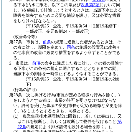
る下水
(汚水に限る。以下この条及び
次条第2項
において同
じ。)
を継続して排除しようとするときは、当該下水による
障害を除去するために必要な施設を設け、又は必要な措置
をしなければならない。
(平15条例25・全改、平19条例54・旧第19条繰下・
一部改正、令元条例24・一部改正)
(改善命令等)
第27条
市長は、
前条
の規定に違反した者があるときは、そ
の者に対し、期限を定めて、
同条
の施設の設置又は改善そ
の他水質の改善に必要な措置をするよう命ずることができ
る。
2
市長は、
前項
の命令に違反した者に対し、その者の排除す
る下水がこの条例の規定に適合することとなるまでの間、
当該下水の排除を一時停止するよう命ずることができる。
(平15条例25・全改、平19条例54・旧第19条の2繰
下)
(行為の許可)
第28条
次に掲げる行為
(市長が定める軽微な行為を除く。)
をしようとする者は、市長の許可を受けなければならな
い。
許可を受けた事項の変更
(市長が定める軽微な変更を除
く。)
をしようとするときも、同様とする。
(1)
農業集落排水処理施設に固着し、若しくは突出し、又
はこれを横断し、若しくは縦断して物件を設けること
(
第
22条
の規定により排水設備を設ける場合を除く。)
。