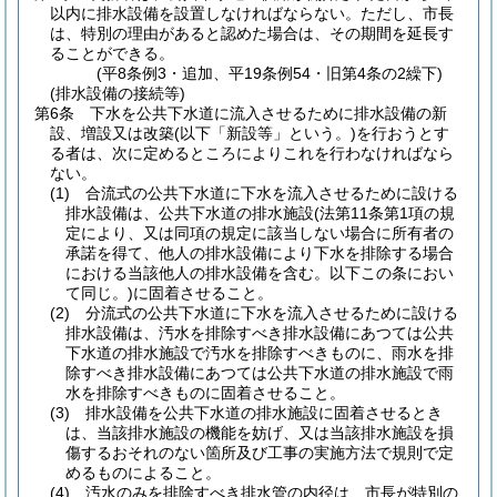
以内に排水設備を設置しなければならない。
ただし、市長
は、特別の理由があると認めた場合は、その期間を延長す
ることができる。
(平8条例3・追加、平19条例54・旧第4条の2繰下)
(排水設備の接続等)
第6条
下水を公共下水道に流入させるために排水設備の新
設、増設又は改築
(以下「新設等」という。)
を行おうとす
る者は、次に定めるところによりこれを行わなければなら
ない。
(1)
合流式の公共下水道に下水を流入させるために設ける
排水設備は、公共下水道の排水施設
(法第11条第1項の規
定により、又は同項の規定に該当しない場合に所有者の
承諾を得て、他人の排水設備により下水を排除する場合
における当該他人の排水設備を含む。以下この条におい
て同じ。)
に固着させること。
(2)
分流式の公共下水道に下水を流入させるために設ける
排水設備は、汚水を排除すべき排水設備にあつては公共
下水道の排水施設で汚水を排除すべきものに、雨水を排
除すべき排水設備にあつては公共下水道の排水施設で雨
水を排除すべきものに固着させること。
(3)
排水設備を公共下水道の排水施設に固着させるとき
は、当該排水施設の機能を妨げ、又は当該排水施設を損
傷するおそれのない箇所及び工事の実施方法で規則で定
めるものによること。
(4)
汚水のみを排除すべき排水管の内径は、市長が特別の