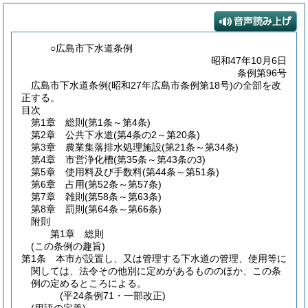
○広島市下水道条例
昭和47年10月6日
条例第96号
広島市下水道条例(昭和27年広島市条例第18号)の全部を改
正する。
目次
第1章
総則
(第1条～第4条)
第2章
公共下水道
(第4条の2～第20条)
第3章
農業集落排水処理施設
(第21条～第34条)
第4章
市営浄化槽
(第35条～第43条の3)
第5章
使用料及び手数料
(第44条～第51条)
第6章
占用
(第52条～第57条)
第7章
雑則
(第58条～第63条)
第8章
罰則
(第64条～第66条)
附則
第1章
総則
(この条例の趣旨)
第1条
本市が設置し、又は管理する下水道の管理、使用等に
関しては、法令その他別に定めがあるもののほか、この条
例の定めるところによる。
(平24条例71・一部改正)