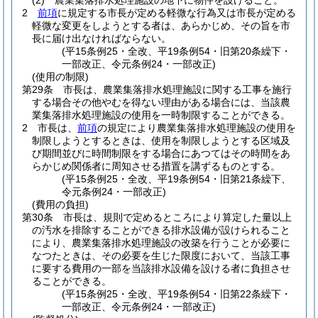
(2)
農業集落排水処理施設の地下に物件を設けること。
2
前項
に規定する市長が定める軽微な行為又は市長が定める
軽微な変更をしようとする者は、あらかじめ、その旨を市
長に届け出なければならない。
(平15条例25・全改、平19条例54・旧第20条繰下・
一部改正、令元条例24・一部改正)
(使用の制限)
第29条
市長は、農業集落排水処理施設に関する工事を施行
する場合その他やむを得ない理由がある場合には、当該農
業集落排水処理施設の使用を一時制限することができる。
2
市長は、
前項
の規定により農業集落排水処理施設の使用を
制限しようとするときは、使用を制限しようとする区域及
び期間並びに時間制限をする場合にあつてはその時間をあ
らかじめ関係者に周知させる措置を講ずるものとする。
(平15条例25・全改、平19条例54・旧第21条繰下、
令元条例24・一部改正)
(費用の負担)
第30条
市長は、規則で定めるところにより算定した量以上
の汚水を排除することができる排水設備が設けられること
により、農業集落排水処理施設の改築を行うことが必要に
なつたときは、その必要を生じた限度において、当該工事
に要する費用の一部を当該排水設備を設ける者に負担させ
ることができる。
(平15条例25・全改、平19条例54・旧第22条繰下・
一部改正、令元条例24・一部改正)