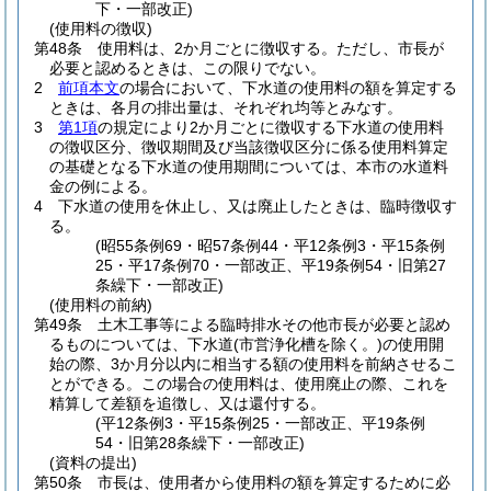
下・一部改正)
(使用料の徴収)
第48条
使用料は、2か月ごとに徴収する。
ただし、市長が
必要と認めるときは、この限りでない。
2
前項本文
の場合において、下水道の使用料の額を算定する
ときは、各月の排出量は、それぞれ均等とみなす。
3
第1項
の規定により2か月ごとに徴収する下水道の使用料
の徴収区分、徴収期間及び当該徴収区分に係る使用料算定
の基礎となる下水道の使用期間については、本市の水道料
金の例による。
4
下水道の使用を休止し、又は廃止したときは、臨時徴収す
る。
(昭55条例69・昭57条例44・平12条例3・平15条例
25・平17条例70・一部改正、平19条例54・旧第27
条繰下・一部改正)
(使用料の前納)
第49条
土木工事等による臨時排水その他市長が必要と認め
るものについては、下水道
(市営浄化槽を除く。)
の使用開
始の際、3か月分以内に相当する額の使用料を前納させるこ
とができる。
この場合の使用料は、使用廃止の際、これを
精算して差額を追徴し、又は還付する。
(平12条例3・平15条例25・一部改正、平19条例
54・旧第28条繰下・一部改正)
(資料の提出)
第50条
市長は、使用者から使用料の額を算定するために必