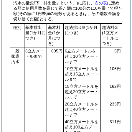
汚水の量
(以下「排出量」という。)
に応じ、
次の表
に定め
る額に使用月数を乗じて得た額に100分の110を乗じて得た
額
(その額に1円未満の端数があるときは、その端数金額を
切り捨てた額)
とする。
種別
基本排出
基本料
超過排出量
(1か月
超過料金
量
(1か月に
金
(1か
につき)
(1立方メ
つき)
月につ
ートルに
き)
つき)
一般
6立方メー
695円
6立方メートルを
5円
家庭
トルまで
超え10立方メート
汚水
ルまで
10立方メートルを
106円
超え15立方メート
ルまで
15立方メートルを
162円
超え20立方メート
ルまで
20立方メートルを
233円
超え40立方メート
ルまで
40立方メートルを
311円
超え100立方メー