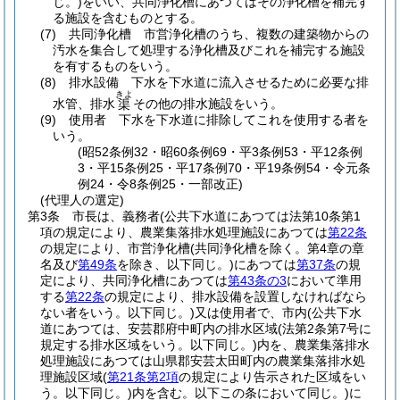
じ。)
をいい、共同浄化槽にあつてはその浄化槽を補完す
る施設を含むものとする。
(7)
共同浄化槽 市営浄化槽のうち、複数の建築物からの
汚水を集合して処理する浄化槽及びこれを補完する施設
を有するものをいう。
(8)
排水設備 下水を下水道に流入させるために必要な排
きよ
水管、排水
その他の排水施設をいう。
渠
(9)
使用者 下水を下水道に排除してこれを使用する者を
いう。
(昭52条例32・昭60条例69・平3条例53・平12条例
3・平15条例25・平17条例70・平19条例54・令元条
例24・令8条例25・一部改正)
(代理人の選定)
第3条
市長は、義務者
(公共下水道にあつては法第10条第1
項の規定により、農業集落排水処理施設にあつては
第22条
の規定により、市営浄化槽
(共同浄化槽を除く。第4章の章
名及び
第49条
を除き、以下同じ。)
にあつては
第37条
の規
定により、共同浄化槽にあつては
第43条の3
において準用
する
第22条
の規定により、排水設備を設置しなければなら
ない者をいう。以下同じ。)
又は使用者で、市内
(公共下水
道にあつては、安芸郡府中町内の排水区域
(法第2条第7号に
規定する排水区域をいう。以下同じ。)
内を、農業集落排水
処理施設にあつては山県郡安芸太田町内の農業集落排水処
理施設区域
(
第21条第2項
の規定により告示された区域をい
う。以下同じ。)
内を含む。以下この条において同じ。)
に