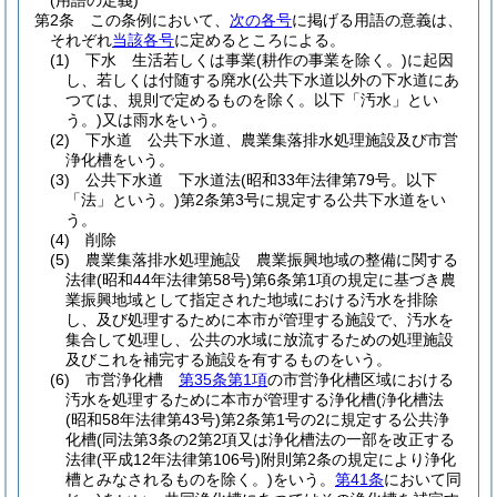
(用語の定義)
第2条
この条例において、
次の各号
に掲げる用語の意義は、
それぞれ
当該各号
に定めるところによる。
(1)
下水 生活若しくは事業
(耕作の事業を除く。)
に起因
し、若しくは付随する廃水
(公共下水道以外の下水道にあ
つては、規則で定めるものを除く。以下「汚水」とい
う。)
又は雨水をいう。
(2)
下水道 公共下水道、農業集落排水処理施設及び市営
浄化槽をいう。
(3)
公共下水道 下水道法
(昭和33年法律第79号。以下
「法」という。)
第2条第3号に規定する公共下水道をい
う。
(4)
削除
(5)
農業集落排水処理施設 農業振興地域の整備に関する
法律
(昭和44年法律第58号)
第6条第1項の規定に基づき農
業振興地域として指定された地域における汚水を排除
し、及び処理するために本市が管理する施設で、汚水を
集合して処理し、公共の水域に放流するための処理施設
及びこれを補完する施設を有するものをいう。
(6)
市営浄化槽
第35条第1項
の市営浄化槽区域における
汚水を処理するために本市が管理する浄化槽
(浄化槽法
(昭和58年法律第43号)
第2条第1号の2に規定する公共浄
化槽
(同法第3条の2第2項又は浄化槽法の一部を改正する
法律
(平成12年法律第106号)
附則第2条の規定により浄化
槽とみなされるものを除く。)
をいう。
第41条
において同