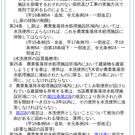
施設を損傷するおそれのない箇所及び工事の実施方法で
規則で定めるものによること。
(平19条例54・追加、令元条例24・一部改正)
(し尿の排除の制限)
第24条
し尿は、農業集落排水処理施設区域内においては、
水洗便所によらなければ、これを農業集落排水処理施設に
排除してはならない。
(平15条例25・全改、平17条例70・一部改正、平19
条例54・旧第18条繰下・一部改正、令元条例24・一
部改正)
(水洗便所の設置義務等)
第25条
農業集落排水処理施設区域内において建築物を建築
しようとする者は、便所は、水洗便所
(汚水管が農業集落排
水処理施設に連結されたものに限る。以下この条において
同じ。)
としなければならない。
2
農業集落排水処理施設区域内においてくみ取便所が設けら
れている建築物を所有する者は、当該農業集落排水処理施
設区域についての
第21条第2項
の規定により告示された供
用を開始すべき日から3年以内に、その便所を水洗便所に改
造しなければならない。
3
前2項
の規定は、水洗便所としないことについて相当の理
由があると認められる場合は、適用しない。
(平19条例54・追加、令元条例24・一部改正)
(必要な施設の設置等)
第26条
農業集落排水処理施設の使用者は、
第15条
に規定す