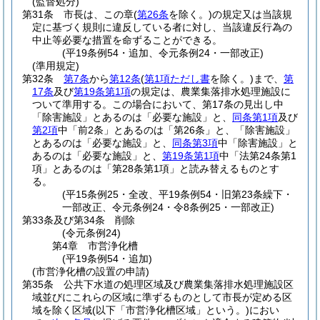
(監督処分)
第31条
市長は、この章
(
第26条
を除く。)
の規定又は当該規
定に基づく規則に違反している者に対し、当該違反行為の
中止等必要な措置を命ずることができる。
(平19条例54・追加、令元条例24・一部改正)
(準用規定)
第32条
第7条
から
第12条
(
第1項ただし書
を除く。)
まで、
第
17条
及び
第19条第1項
の規定は、農業集落排水処理施設に
ついて準用する。
この場合において、第17条の見出し中
「除害施設」とあるのは「必要な施設」と、
同条第1項
及び
第2項
中「前2条」とあるのは「第26条」と、「除害施設」
とあるのは「必要な施設」と、
同条第3項
中「除害施設」と
あるのは「必要な施設」と、
第19条第1項
中「法第24条第1
項」とあるのは「第28条第1項」と読み替えるものとす
る。
(平15条例25・全改、平19条例54・旧第23条繰下・
一部改正、令元条例24・令8条例25・一部改正)
第33条及び第34条
削除
(令元条例24)
第4章
市営浄化槽
(平19条例54・追加)
(市営浄化槽の設置の申請)
第35条
公共下水道の処理区域及び農業集落排水処理施設区
域並びにこれらの区域に準ずるものとして市長が定める区
域を除く区域
(以下「市営浄化槽区域」という。)
におい