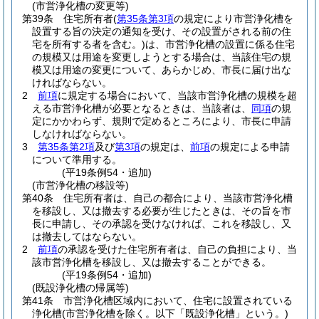
(市営浄化槽の変更等)
第39条
住宅所有者
(
第35条第3項
の規定により市営浄化槽を
設置する旨の決定の通知を受け、その設置がされる前の住
宅を所有する者を含む。)
は、市営浄化槽の設置に係る住宅
の規模又は用途を変更しようとする場合は、当該住宅の規
模又は用途の変更について、あらかじめ、市長に届け出な
ければならない。
2
前項
に規定する場合において、当該市営浄化槽の規模を超
える市営浄化槽が必要となるときは、当該者は、
同項
の規
定にかかわらず、規則で定めるところにより、市長に申請
しなければならない。
3
第35条第2項
及び
第3項
の規定は、
前項
の規定による申請
について準用する。
(平19条例54・追加)
(市営浄化槽の移設等)
第40条
住宅所有者は、自己の都合により、当該市営浄化槽
を移設し、又は撤去する必要が生じたときは、その旨を市
長に申請し、その承認を受けなければ、これを移設し、又
は撤去してはならない。
2
前項
の承認を受けた住宅所有者は、自己の負担により、当
該市営浄化槽を移設し、又は撤去することができる。
(平19条例54・追加)
(既設浄化槽の帰属等)
第41条
市営浄化槽区域内において、住宅に設置されている
浄化槽
(市営浄化槽を除く。以下「既設浄化槽」という。)