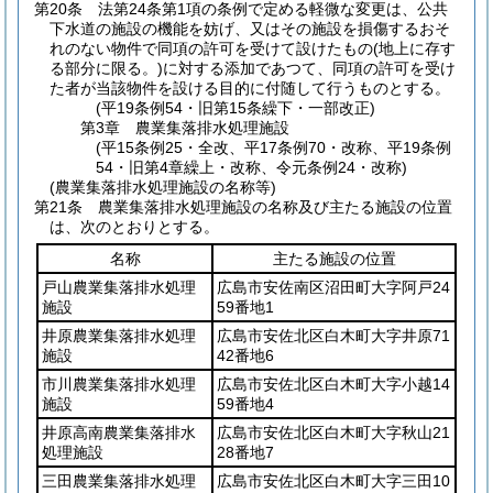
第20条
法第24条第1項の条例で定める軽微な変更は、公共
下水道の施設の機能を妨げ、又はその施設を損傷するおそ
れのない物件で同項の許可を受けて設けたもの
(地上に存す
る部分に限る。)
に対する添加であつて、同項の許可を受け
た者が当該物件を設ける目的に付随して行うものとする。
(平19条例54・旧第15条繰下・一部改正)
第3章
農業集落排水処理施設
(平15条例25・全改、平17条例70・改称、平19条例
54・旧第4章繰上・改称、令元条例24・改称)
(農業集落排水処理施設の名称等)
第21条
農業集落排水処理施設の名称及び主たる施設の位置
は、次のとおりとする。
名称
主たる施設の位置
戸山農業集落排水処理
広島市安佐南区沼田町大字阿戸24
施設
59番地1
井原農業集落排水処理
広島市安佐北区白木町大字井原71
施設
42番地6
市川農業集落排水処理
広島市安佐北区白木町大字小越14
施設
59番地4
井原高南農業集落排水
広島市安佐北区白木町大字秋山21
処理施設
28番地7
三田農業集落排水処理
広島市安佐北区白木町大字三田10