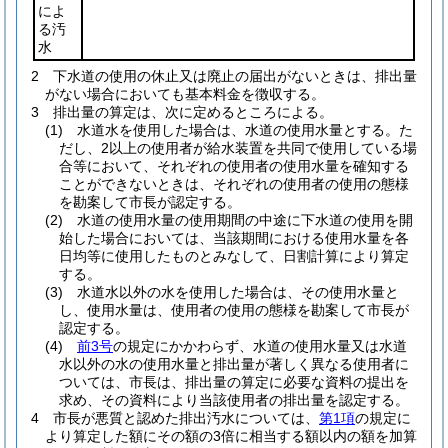
によ
る汚
水
2
下水道の使用の休止又は廃止の届出がないときは、排出量
がない場合においても基本料金を徴収する。
3
排出量の算定は、次に定めるところによる。
(1)
水道水を使用した場合は、水道の使用水量とする。
た
だし、2以上の使用者が給水装置を共同で使用している場
合等において、それぞれの使用者の使用水量を確知する
ことができないときは、それぞれの使用者の使用の態様
を勘案して市長が認定する。
(2)
水道の使用水量の使用期間の中途に下水道の使用を開
始した場合においては、当該期間における使用水量を各
日均等に使用したものとみなして、日割計算により算定
する。
(3)
水道水以外の水を使用した場合は、その使用水量と
し、使用水量は、使用者の使用の態様を勘案して市長が
認定する。
(4)
前3号
の規定にかかわらず、水道の使用水量又は水道
水以外の水の使用水量と排出量が著しく異なる使用者に
ついては、市長は、排出量の算定に必要な資料の提出を
求め、その資料により当該使用者の排出量を認定する。
4
市長が悪質と認めた排出汚水については、
第1項
の規定に
より算定した額にその額の3倍に相当する額以内の額を加算