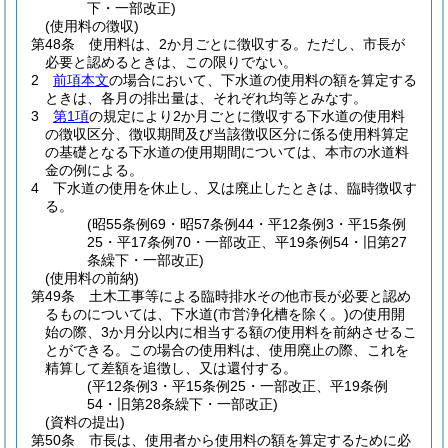
下・一部改正)
(使用料の徴収)
第48条
使用料は、2か月ごとに徴収する。
ただし、市長が
必要と認めるときは、この限りでない。
2
前項本文
の場合において、下水道の使用料の額を算定する
ときは、各月の排出量は、それぞれ均等とみなす。
3
第1項
の規定により2か月ごとに徴収する下水道の使用料
の徴収区分、徴収期間及び当該徴収区分に係る使用料算定
の基礎となる下水道の使用期間については、本市の水道料
金の例による。
4
下水道の使用を休止し、又は廃止したときは、臨時徴収す
る。
(昭55条例69・昭57条例44・平12条例3・平15条例
25・平17条例70・一部改正、平19条例54・旧第27
条繰下・一部改正)
(使用料の前納)
第49条
土木工事等による臨時排水その他市長が必要と認め
るものについては、下水道
(市営浄化槽を除く。)
の使用開
始の際、3か月分以内に相当する額の使用料を前納させるこ
とができる。
この場合の使用料は、使用廃止の際、これを
精算して差額を追徴し、又は還付する。
(平12条例3・平15条例25・一部改正、平19条例
54・旧第28条繰下・一部改正)
(資料の提出)
第50条
市長は、使用者から使用料の額を算定するために必