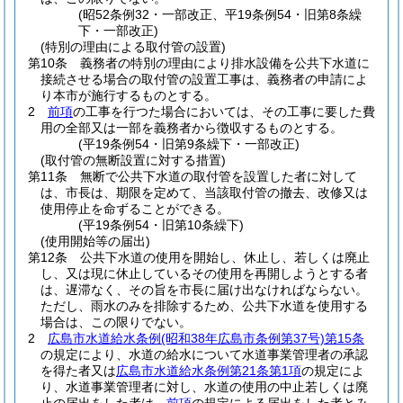
(昭52条例32・一部改正、平19条例54・旧第8条繰
下・一部改正)
(特別の理由による取付管の設置)
第10条
義務者の特別の理由により排水設備を公共下水道に
接続させる場合の取付管の設置工事は、義務者の申請によ
り本市が施行するものとする。
2
前項
の工事を行つた場合においては、その工事に要した費
用の全部又は一部を義務者から徴収するものとする。
(平19条例54・旧第9条繰下・一部改正)
(取付管の無断設置に対する措置)
第11条
無断で公共下水道の取付管を設置した者に対して
は、市長は、期限を定めて、当該取付管の撤去、改修又は
使用停止を命ずることができる。
(平19条例54・旧第10条繰下)
(使用開始等の届出)
第12条
公共下水道の使用を開始し、休止し、若しくは廃止
し、又は現に休止しているその使用を再開しようとする者
は、遅滞なく、その旨を市長に届け出なければならない。
ただし、雨水のみを排除するため、公共下水道を使用する
場合は、この限りでない。
2
広島市水道給水条例
(昭和38年広島市条例第37号)
第15条
の規定により、水道の給水について水道事業管理者の承認
を得た者又は
広島市水道給水条例第21条第1項
の規定によ
り、水道事業管理者に対し、水道の使用の中止若しくは廃