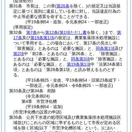
(監督処分)
第31条
市長は、この章
(
第26条
を除く。)
の規定又は当該規
定に基づく規則に違反している者に対し、当該違反行為の
中止等必要な措置を命ずることができる。
(平19条例54・追加、令元条例24・一部改正)
(準用規定)
第32条
第7条
から
第12条
(
第1項ただし書
を除く。)
まで、
第
17条
及び
第19条第1項
の規定は、農業集落排水処理施設に
ついて準用する。
この場合において、第17条の見出し中
「除害施設」とあるのは「必要な施設」と、
同条第1項
及び
第2項
中「前2条」とあるのは「第26条」と、「除害施設」
とあるのは「必要な施設」と、
同条第3項
中「除害施設」と
あるのは「必要な施設」と、
第19条第1項
中「法第24条第1
項」とあるのは「第28条第1項」と読み替えるものとす
る。
(平15条例25・全改、平19条例54・旧第23条繰下・
一部改正、令元条例24・令8条例25・一部改正)
第33条及び第34条
削除
(令元条例24)
第4章
市営浄化槽
(平19条例54・追加)
(市営浄化槽の設置の申請)
第35条
公共下水道の処理区域及び農業集落排水処理施設区
域並びにこれらの区域に準ずるものとして市長が定める区
域を除く区域
(以下「市営浄化槽区域」という。)
におい