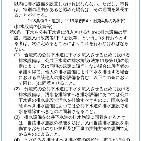
以内に排水設備を設置しなければならない。
ただし、市長
は、特別の理由があると認めた場合は、その期間を延長す
ることができる。
(平8条例3・追加、平19条例54・旧第4条の2繰下)
(排水設備の接続等)
第6条
下水を公共下水道に流入させるために排水設備の新
設、増設又は改築
(以下「新設等」という。)
を行おうとす
る者は、次に定めるところによりこれを行わなければなら
ない。
(1)
合流式の公共下水道に下水を流入させるために設ける
排水設備は、公共下水道の排水施設
(法第11条第1項の規
定により、又は同項の規定に該当しない場合に所有者の
承諾を得て、他人の排水設備により下水を排除する場合
における当該他人の排水設備を含む。以下この条におい
て同じ。)
に固着させること。
(2)
分流式の公共下水道に下水を流入させるために設ける
排水設備は、汚水を排除すべき排水設備にあつては公共
下水道の排水施設で汚水を排除すべきものに、雨水を排
除すべき排水設備にあつては公共下水道の排水施設で雨
水を排除すべきものに固着させること。
(3)
排水設備を公共下水道の排水施設に固着させるとき
は、当該排水施設の機能を妨げ、又は当該排水施設を損
傷するおそれのない箇所及び工事の実施方法で規則で定
めるものによること。
(4)
汚水のみを排除すべき排水管の内径は、市長が特別の