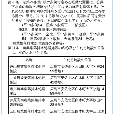
第20条
法第24条第1項の条例で定める軽微な変更は、公共
下水道の施設の機能を妨げ、又はその施設を損傷するおそ
れのない物件で同項の許可を受けて設けたもの
(地上に存す
る部分に限る。)
に対する添加であつて、同項の許可を受け
た者が当該物件を設ける目的に付随して行うものとする。
(平19条例54・旧第15条繰下・一部改正)
第3章
農業集落排水処理施設
(平15条例25・全改、平17条例70・改称、平19条例
54・旧第4章繰上・改称、令元条例24・改称)
(農業集落排水処理施設の名称等)
第21条
農業集落排水処理施設の名称及び主たる施設の位置
は、次のとおりとする。
名称
主たる施設の位置
戸山農業集落排水処理
広島市安佐南区沼田町大字阿戸24
施設
59番地1
井原農業集落排水処理
広島市安佐北区白木町大字井原71
施設
42番地6
市川農業集落排水処理
広島市安佐北区白木町大字小越14
施設
59番地4
井原高南農業集落排水
広島市安佐北区白木町大字秋山21
処理施設
28番地7
三田農業集落排水処理
広島市安佐北区白木町大字三田10