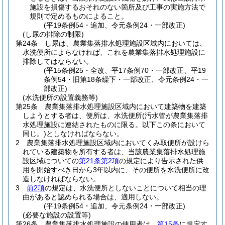
施設を損傷するおそれのない箇所及び工事の実施方法で
規則で定めるものによること。
(平19条例54・追加、令元条例24・一部改正)
(し尿の排除の制限)
第24条
し尿は、農業集落排水処理施設区域内においては、
水洗便所によらなければ、これを農業集落排水処理施設に
排除してはならない。
(平15条例25・全改、平17条例70・一部改正、平19
条例54・旧第18条繰下・一部改正、令元条例24・一
部改正)
(水洗便所の設置義務等)
第25条
農業集落排水処理施設区域内において建築物を建築
しようとする者は、便所は、水洗便所
(汚水管が農業集落排
水処理施設に連結されたものに限る。以下この条において
同じ。)
としなければならない。
2
農業集落排水処理施設区域内においてくみ取便所が設けら
れている建築物を所有する者は、当該農業集落排水処理施
設区域についての
第21条第2項
の規定により告示された供
用を開始すべき日から3年以内に、その便所を水洗便所に改
造しなければならない。
3
前2項
の規定は、水洗便所としないことについて相当の理
由があると認められる場合は、適用しない。
(平19条例54・追加、令元条例24・一部改正)
(必要な施設の設置等)
第26条
農業集落排水処理施設の使用者は、
第15条
に規定す