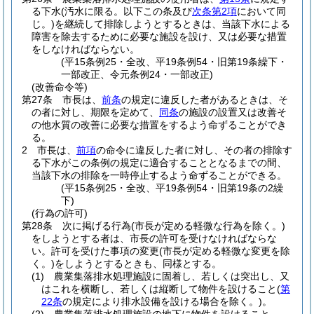
る下水
(汚水に限る。以下この条及び
次条第2項
において同
じ。)
を継続して排除しようとするときは、当該下水による
障害を除去するために必要な施設を設け、又は必要な措置
をしなければならない。
(平15条例25・全改、平19条例54・旧第19条繰下・
一部改正、令元条例24・一部改正)
(改善命令等)
第27条
市長は、
前条
の規定に違反した者があるときは、そ
の者に対し、期限を定めて、
同条
の施設の設置又は改善そ
の他水質の改善に必要な措置をするよう命ずることができ
る。
2
市長は、
前項
の命令に違反した者に対し、その者の排除す
る下水がこの条例の規定に適合することとなるまでの間、
当該下水の排除を一時停止するよう命ずることができる。
(平15条例25・全改、平19条例54・旧第19条の2繰
下)
(行為の許可)
第28条
次に掲げる行為
(市長が定める軽微な行為を除く。)
をしようとする者は、市長の許可を受けなければならな
い。
許可を受けた事項の変更
(市長が定める軽微な変更を除
く。)
をしようとするときも、同様とする。
(1)
農業集落排水処理施設に固着し、若しくは突出し、又
はこれを横断し、若しくは縦断して物件を設けること
(
第
22条
の規定により排水設備を設ける場合を除く。)
。