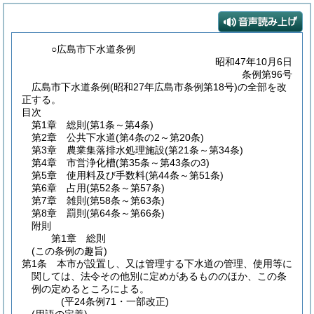
○広島市下水道条例
昭和47年10月6日
条例第96号
広島市下水道条例(昭和27年広島市条例第18号)の全部を改
正する。
目次
第1章
総則
(第1条～第4条)
第2章
公共下水道
(第4条の2～第20条)
第3章
農業集落排水処理施設
(第21条～第34条)
第4章
市営浄化槽
(第35条～第43条の3)
第5章
使用料及び手数料
(第44条～第51条)
第6章
占用
(第52条～第57条)
第7章
雑則
(第58条～第63条)
第8章
罰則
(第64条～第66条)
附則
第1章
総則
(この条例の趣旨)
第1条
本市が設置し、又は管理する下水道の管理、使用等に
関しては、法令その他別に定めがあるもののほか、この条
例の定めるところによる。
(平24条例71・一部改正)