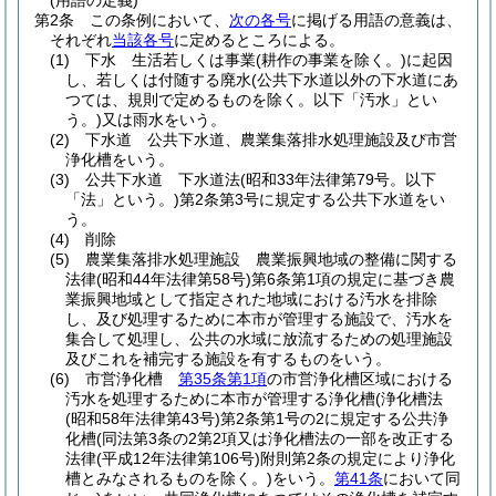
(用語の定義)
第2条
この条例において、
次の各号
に掲げる用語の意義は、
それぞれ
当該各号
に定めるところによる。
(1)
下水 生活若しくは事業
(耕作の事業を除く。)
に起因
し、若しくは付随する廃水
(公共下水道以外の下水道にあ
つては、規則で定めるものを除く。以下「汚水」とい
う。)
又は雨水をいう。
(2)
下水道 公共下水道、農業集落排水処理施設及び市営
浄化槽をいう。
(3)
公共下水道 下水道法
(昭和33年法律第79号。以下
「法」という。)
第2条第3号に規定する公共下水道をい
う。
(4)
削除
(5)
農業集落排水処理施設 農業振興地域の整備に関する
法律
(昭和44年法律第58号)
第6条第1項の規定に基づき農
業振興地域として指定された地域における汚水を排除
し、及び処理するために本市が管理する施設で、汚水を
集合して処理し、公共の水域に放流するための処理施設
及びこれを補完する施設を有するものをいう。
(6)
市営浄化槽
第35条第1項
の市営浄化槽区域における
汚水を処理するために本市が管理する浄化槽
(浄化槽法
(昭和58年法律第43号)
第2条第1号の2に規定する公共浄
化槽
(同法第3条の2第2項又は浄化槽法の一部を改正する
法律
(平成12年法律第106号)
附則第2条の規定により浄化
槽とみなされるものを除く。)
をいう。
第41条
において同