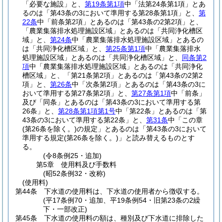
「必要な施設」と、
第19条第1項
中「法第24条第1項」とあ
るのは「第43条の3において準用する第28条第1項」と、
第
22条
中「前条第2項」とあるのは「第43条の2第2項」と、
「農業集落排水処理施設区域」とあるのは「共同浄化槽区
域」と、
第24条
中「農業集落排水処理施設区域」とあるの
は「共同浄化槽区域」と、
第25条第1項
中「農業集落排水
処理施設区域」とあるのは「共同浄化槽区域」と、
同条第2
項
中「農業集落排水処理施設区域」とあるのは「共同浄化
槽区域」と、「第21条第2項」とあるのは「第43条の2第2
項」と、
第26条
中「次条第2項」とあるのは「第43条の3に
おいて準用する第27条第2項」と、
第27条第1項
中「前条」
及び「同条」とあるのは「第43条の3において準用する第
26条」と、
第28条第1項第1号
中「第22条」とあるのは「第
43条の3において準用する第22条」と、
第31条
中「この章
(第26条を除く。)
の規定」とあるのは「第43条の3において
準用する規定
(第26条を除く。)
」と読み替えるものとす
る。
(令8条例25・追加)
第5章
使用料及び手数料
(昭52条例32・改称)
(使用料)
第44条
下水道の使用料は、下水道の使用者から徴収する。
(平17条例70・追加、平19条例54・旧第23条の2繰
下・一部改正)
第45条
下水道の使用料の額は、種別及び下水道に排除した