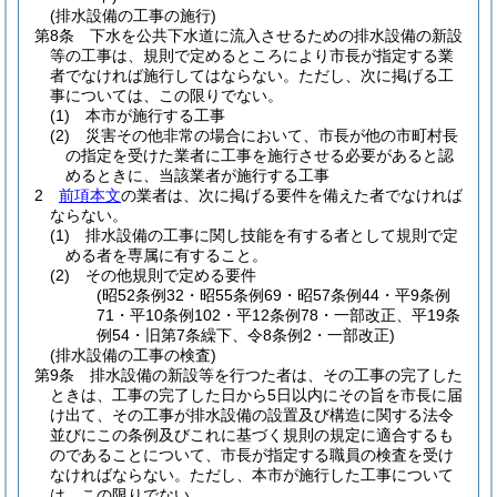
(排水設備の工事の施行)
第8条
下水を公共下水道に流入させるための排水設備の新設
等の工事は、規則で定めるところにより市長が指定する業
者でなければ施行してはならない。
ただし、次に掲げる工
事については、この限りでない。
(1)
本市が施行する工事
(2)
災害その他非常の場合において、市長が他の市町村長
の指定を受けた業者に工事を施行させる必要があると認
めるときに、当該業者が施行する工事
2
前項本文
の業者は、次に掲げる要件を備えた者でなければ
ならない。
(1)
排水設備の工事に関し技能を有する者として規則で定
める者を専属に有すること。
(2)
その他規則で定める要件
(昭52条例32・昭55条例69・昭57条例44・平9条例
71・平10条例102・平12条例78・一部改正、平19条
例54・旧第7条繰下、令8条例2・一部改正)
(排水設備の工事の検査)
第9条
排水設備の新設等を行つた者は、その工事の完了した
ときは、工事の完了した日から5日以内にその旨を市長に届
け出て、その工事が排水設備の設置及び構造に関する法令
並びにこの条例及びこれに基づく規則の規定に適合するも
のであることについて、市長が指定する職員の検査を受け
なければならない。
ただし、本市が施行した工事について
は、この限りでない。