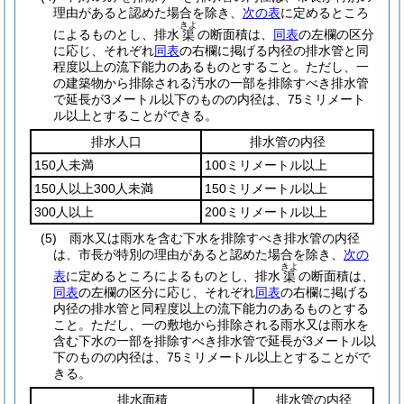
理由があると認めた場合を除き、
次の表
に定めるところ
きよ
によるものとし、排水
の断面積は、
同表
の左欄の区分
渠
に応じ、それぞれ
同表
の右欄に掲げる内径の排水管と同
程度以上の流下能力のあるものとすること。
ただし、一
の建築物から排除される汚水の一部を排除すべき排水管
で延長が3メートル以下のものの内径は、75ミリメート
ル以上とすることができる。
排水人口
排水管の内径
150人未満
100ミリメートル以上
150人以上300人未満
150ミリメートル以上
300人以上
200ミリメートル以上
(5)
雨水又は雨水を含む下水を排除すべき排水管の内径
は、市長が特別の理由があると認めた場合を除き、
次の
きよ
表
に定めるところによるものとし、排水
の断面積は、
渠
同表
の左欄の区分に応じ、それぞれ
同表
の右欄に掲げる
内径の排水管と同程度以上の流下能力のあるものとする
こと。
ただし、一の敷地から排除される雨水又は雨水を
含む下水の一部を排除すべき排水管で延長が3メートル以
下のものの内径は、75ミリメートル以上とすることがで
きる。
排水面積
排水管の内径