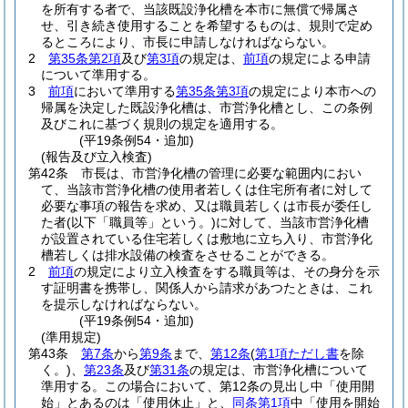
を所有する者で、当該既設浄化槽を本市に無償で帰属さ
せ、引き続き使用することを希望するものは、規則で定め
るところにより、市長に申請しなければならない。
2
第35条第2項
及び
第3項
の規定は、
前項
の規定による申請
について準用する。
3
前項
において準用する
第35条第3項
の規定により本市への
帰属を決定した既設浄化槽は、市営浄化槽とし、この条例
及びこれに基づく規則の規定を適用する。
(平19条例54・追加)
(報告及び立入検査)
第42条
市長は、市営浄化槽の管理に必要な範囲内におい
て、当該市営浄化槽の使用者若しくは住宅所有者に対して
必要な事項の報告を求め、又は職員若しくは市長が委任し
た者
(以下「職員等」という。)
に対して、当該市営浄化槽
が設置されている住宅若しくは敷地に立ち入り、市営浄化
槽若しくは排水設備の検査をさせることができる。
2
前項
の規定により立入検査をする職員等は、その身分を示
す証明書を携帯し、関係人から請求があつたときは、これ
を提示しなければならない。
(平19条例54・追加)
(準用規定)
第43条
第7条
から
第9条
まで、
第12条
(
第1項ただし書
を除
く。)
、
第23条
及び
第31条
の規定は、市営浄化槽について
準用する。
この場合において、第12条の見出し中「使用開
始」とあるのは「使用休止」と、
同条第1項
中「使用を開始