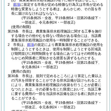
(2)
農業集落排水処理施設の地下に物件を設けること。
2
前項
に規定する市長が定める軽微な行為又は市長が定める
軽微な変更をしようとする者は、あらかじめ、その旨を市
長に届け出なければならない。
(平15条例25・全改、平19条例54・旧第20条繰下・
一部改正、令元条例24・一部改正)
(使用の制限)
第29条
市長は、農業集落排水処理施設に関する工事を施行
する場合その他やむを得ない理由がある場合には、当該農
業集落排水処理施設の使用を一時制限することができる。
2
市長は、
前項
の規定により農業集落排水処理施設の使用を
制限しようとするときは、使用を制限しようとする区域及
び期間並びに時間制限をする場合にあつてはその時間をあ
らかじめ関係者に周知させる措置を講ずるものとする。
(平15条例25・全改、平19条例54・旧第21条繰下、
令元条例24・一部改正)
(費用の負担)
第30条
市長は、規則で定めるところにより算定した量以上
の汚水を排除することができる排水設備が設けられること
により、農業集落排水処理施設の改築を行うことが必要に
なつたときは、その必要を生じた限度において、当該工事
に要する費用の一部を当該排水設備を設ける者に負担させ
ることができる。
(平15条例25・全改、平19条例54・旧第22条繰下・
一部改正、令元条例24・一部改正)