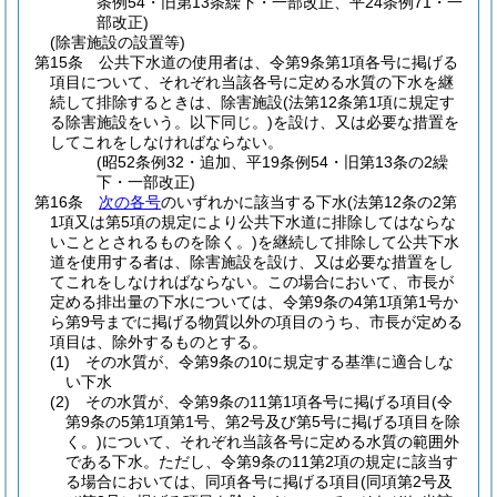
条例54・旧第13条繰下・一部改正、平24条例71・一
部改正)
(除害施設の設置等)
第15条
公共下水道の使用者は、令第9条第1項各号に掲げる
項目について、それぞれ当該各号に定める水質の下水を継
続して排除するときは、除害施設
(法第12条第1項に規定す
る除害施設をいう。以下同じ。)
を設け、又は必要な措置を
してこれをしなければならない。
(昭52条例32・追加、平19条例54・旧第13条の2繰
下・一部改正)
第16条
次の各号
のいずれかに該当する下水
(法第12条の2第
1項又は第5項の規定により公共下水道に排除してはならな
いこととされるものを除く。)
を継続して排除して公共下水
道を使用する者は、除害施設を設け、又は必要な措置をし
てこれをしなければならない。
この場合において、市長が
定める排出量の下水については、令第9条の4第1項第1号か
ら第9号までに掲げる物質以外の項目のうち、市長が定める
項目は、除外するものとする。
(1)
その水質が、令第9条の10に規定する基準に適合しな
い下水
(2)
その水質が、令第9条の11第1項各号に掲げる項目
(令
第9条の5第1項第1号、第2号及び第5号に掲げる項目を除
く。)
について、それぞれ当該各号に定める水質の範囲外
である下水。
ただし、令第9条の11第2項の規定に該当す
る場合においては、同項各号に掲げる項目
(同項第2号及