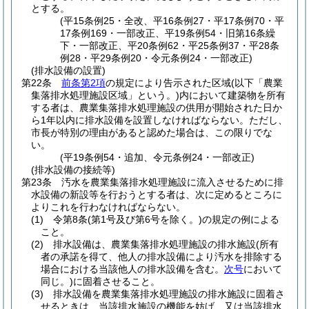
とする。
(平15条例25・全改、平16条例27・平17条例70・平
17条例169・一部改正、平19条例54・旧第16条繰
下・一部改正、平20条例62・平25条例37・平28条
例28・平29条例20・令元条例24・一部改正)
(排水設備の設置)
第22条
前条第2項
の規定により告示された区域
(以下「農業
集落排水処理施設区域」という。)
内において建築物を所有
する者は、農業集落排水処理施設の供用が開始された日か
ら1年以内に排水設備を設置しなければならない。
ただし、
市長が特別の理由があると認めた場合は、この限りでな
い。
(平19条例54・追加、令元条例24・一部改正)
(排水設備の接続等)
第23条
汚水を農業集落排水処理施設に流入させるために排
水設備の新設等を行おうとする者は、次に定めるところに
よりこれを行わなければならない。
(1)
令第8条
(第1号及び第6号を除く。)
の規定の例による
こと。
(2)
排水設備は、農業集落排水処理施設の排水施設
(所有
者の承諾を得て、他人の排水設備により汚水を排除する
場合における当該他人の排水設備を含む。
次号
において
同じ。)
に固着させること。
(3)
排水設備を農業集落排水処理施設の排水施設に固着さ
せるときは、当該排水施設の機能を妨げ、又は当該排水