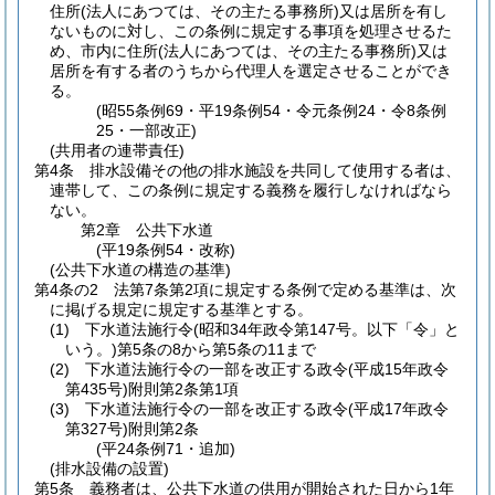
住所
(法人にあつては、その主たる事務所)
又は居所を有し
ないものに対し、この条例に規定する事項を処理させるた
め、市内に住所
(法人にあつては、その主たる事務所)
又は
居所を有する者のうちから代理人を選定させることができ
る。
(昭55条例69・平19条例54・令元条例24・令8条例
25・一部改正)
(共用者の連帯責任)
第4条
排水設備その他の排水施設を共同して使用する者は、
連帯して、この条例に規定する義務を履行しなければなら
ない。
第2章
公共下水道
(平19条例54・改称)
(公共下水道の構造の基準)
第4条の2
法第7条第2項に規定する条例で定める基準は、次
に掲げる規定に規定する基準とする。
(1)
下水道法施行令
(昭和34年政令第147号。以下「令」と
いう。)
第5条の8から第5条の11まで
(2)
下水道法施行令の一部を改正する政令
(平成15年政令
第435号)
附則第2条第1項
(3)
下水道法施行令の一部を改正する政令
(平成17年政令
第327号)
附則第2条
(平24条例71・追加)
(排水設備の設置)
第5条
義務者は、公共下水道の供用が開始された日から1年