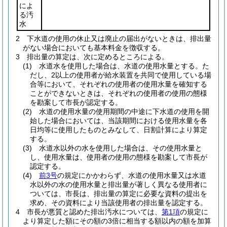
によ
る汚
水
2
下水道の使用の休止又は廃止の届出がないときは、排出量
がない場合においても基本料金を徴収する。
3
排出量の算定は、次に定めるところによる。
(1)
水道水を使用した場合は、水道の使用水量とする。
た
だし、2以上の使用者が給水装置を共同で使用している場
合等において、それぞれの使用者の使用水量を確知する
ことができないときは、それぞれの使用者の使用の態様
を勘案して市長が認定する。
(2)
水道の使用水量の使用期間の中途に下水道の使用を開
始した場合においては、当該期間における使用水量を各
日均等に使用したものとみなして、日割計算により算定
する。
(3)
水道水以外の水を使用した場合は、その使用水量と
し、使用水量は、使用者の使用の態様を勘案して市長が
認定する。
(4)
前3号
の規定にかかわらず、水道の使用水量又は水道
水以外の水の使用水量と排出量が著しく異なる使用者に
ついては、市長は、排出量の算定に必要な資料の提出を
求め、その資料により当該使用者の排出量を認定する。
4
市長が悪質と認めた排出汚水については、
第1項
の規定に
より算定した額にその額の3倍に相当する額以内の額を加算