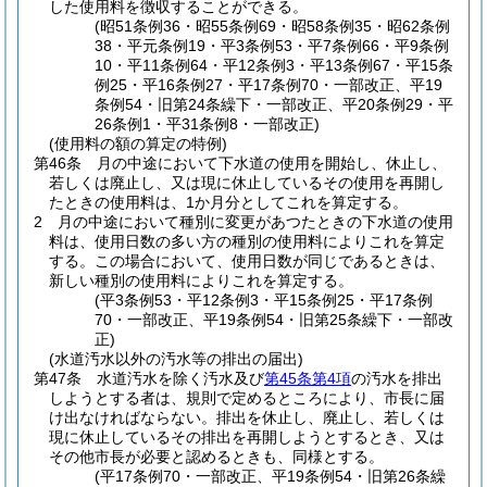
した使用料を徴収することができる。
(昭51条例36・昭55条例69・昭58条例35・昭62条例
38・平元条例19・平3条例53・平7条例66・平9条例
10・平11条例64・平12条例3・平13条例67・平15条
例25・平16条例27・平17条例70・一部改正、平19
条例54・旧第24条繰下・一部改正、平20条例29・平
26条例1・平31条例8・一部改正)
(使用料の額の算定の特例)
第46条
月の中途において下水道の使用を開始し、休止し、
若しくは廃止し、又は現に休止しているその使用を再開し
たときの使用料は、1か月分としてこれを算定する。
2
月の中途において種別に変更があつたときの下水道の使用
料は、使用日数の多い方の種別の使用料によりこれを算定
する。
この場合において、使用日数が同じであるときは、
新しい種別の使用料によりこれを算定する。
(平3条例53・平12条例3・平15条例25・平17条例
70・一部改正、平19条例54・旧第25条繰下・一部改
正)
(水道汚水以外の汚水等の排出の届出)
第47条
水道汚水を除く汚水及び
第45条第4項
の汚水を排出
しようとする者は、規則で定めるところにより、市長に届
け出なければならない。
排出を休止し、廃止し、若しくは
現に休止しているその排出を再開しようとするとき、又は
その他市長が必要と認めるときも、同様とする。
(平17条例70・一部改正、平19条例54・旧第26条繰