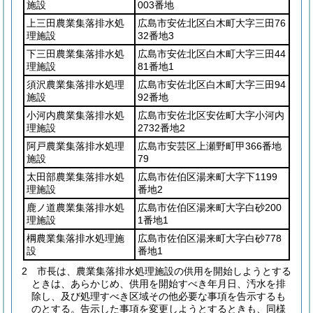
施設
003番地
上三田農業集落排水処
広島市安佐北区白木町大字三田76
理施設
32番地3
下三田農業集落排水処
広島市安佐北区白木町大字三田44
理施設
81番地1
須沢農業集落排水処理
広島市安佐北区白木町大字三田94
施設
92番地
小河内農業集落排水処
広島市安佐北区安佐町大字小河内
理施設
2732番地2
阿戸農業集落排水処理
広島市安芸区上瀬野町甲366番地
施設
79
太田部農業集落排水処
広島市佐伯区湯来町大字下1199
理施設
番地2
鹿ノ道農業集落排水処
広島市佐伯区湯来町大字白砂200
理施設
1番地1
棡農業集落排水処理施
広島市佐伯区湯来町大字白砂778
設
番地1
2
市長は、農業集落排水処理施設の供用を開始しようとする
ときは、あらかじめ、供用を開始すべき年月日、汚水を排
除し、及び処理すべき区域その他必要な事項を告示するも
のとする。
告示した事項を変更しようとするときも、同様