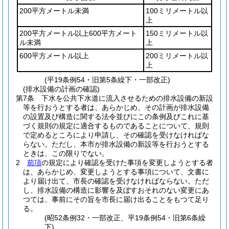
200平方メートル未満
100ミリメートル以
上
200平方メートル以上600平方メート
150ミリメートル以
ル未満
上
600平方メートル以上
200ミリメートル以
上
(平19条例54・旧第5条繰下・一部改正)
(排水設備の計画の確認)
第7条
下水を公共下水道に流入させるための排水設備の新設
等を行おうとする者は、あらかじめ、その計画が排水設備
の設置及び構造に関する法令並びにこの条例及びこれに基
づく規則の規定に適合するものであることについて、規則
で定めるところにより申請し、その確認を受けなければな
らない。
ただし、本市が排水設備の新設等を行おうとする
ときは、この限りでない。
2
前項
の規定により確認を受けた事項を変更しようとする者
は、あらかじめ、変更しようとする事項について、文書に
より届け出て、市長の確認を受けなければならない。
ただ
し、排水設備の構造に影響を及ぼすおそれのない変更にあ
つては、事前にその旨を市長に届け出ることをもつて足り
る。
(昭52条例32・一部改正、平19条例54・旧第6条繰
下)