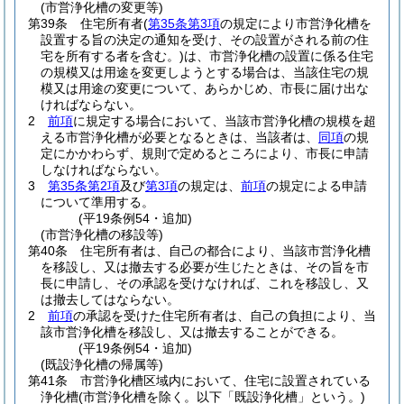
(市営浄化槽の変更等)
第39条
住宅所有者
(
第35条第3項
の規定により市営浄化槽を
設置する旨の決定の通知を受け、その設置がされる前の住
宅を所有する者を含む。)
は、市営浄化槽の設置に係る住宅
の規模又は用途を変更しようとする場合は、当該住宅の規
模又は用途の変更について、あらかじめ、市長に届け出な
ければならない。
2
前項
に規定する場合において、当該市営浄化槽の規模を超
える市営浄化槽が必要となるときは、当該者は、
同項
の規
定にかかわらず、規則で定めるところにより、市長に申請
しなければならない。
3
第35条第2項
及び
第3項
の規定は、
前項
の規定による申請
について準用する。
(平19条例54・追加)
(市営浄化槽の移設等)
第40条
住宅所有者は、自己の都合により、当該市営浄化槽
を移設し、又は撤去する必要が生じたときは、その旨を市
長に申請し、その承認を受けなければ、これを移設し、又
は撤去してはならない。
2
前項
の承認を受けた住宅所有者は、自己の負担により、当
該市営浄化槽を移設し、又は撤去することができる。
(平19条例54・追加)
(既設浄化槽の帰属等)
第41条
市営浄化槽区域内において、住宅に設置されている
浄化槽
(市営浄化槽を除く。以下「既設浄化槽」という。)