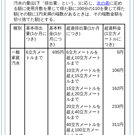
汚水の量
(以下「排出量」という。)
に応じ、
次の表
に定め
る額に使用月数を乗じて得た額に100分の110を乗じて得た
額
(その額に1円未満の端数があるときは、その端数金額を
切り捨てた額)
とする。
種別
基本排出
基本料
超過排出量
(1か月
超過料金
量
(1か月に
金
(1か
につき)
(1立方メ
つき)
月につ
ートルに
き)
つき)
一般
6立方メー
695円
6立方メートルを
5円
家庭
トルまで
超え10立方メート
汚水
ルまで
10立方メートルを
106円
超え15立方メート
ルまで
15立方メートルを
162円
超え20立方メート
ルまで
20立方メートルを
233円
超え40立方メート
ルまで
40立方メートルを
311円
超え100立方メー