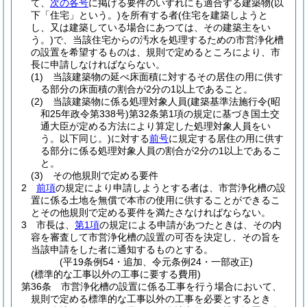
て、
次の各号
に掲げる要件のいずれにも適合する建築物
(以
下「住宅」という。)
を所有する者
(住宅を建築しようと
し、又は建築している場合にあつては、その建築主をい
う。)
で、当該住宅からの汚水を処理するための市営浄化槽
の設置を希望するものは、規則で定めるところにより、市
長に申請しなければならない。
(1)
当該建築物の延べ床面積に対するその居住の用に供す
る部分の床面積の割合が2分の1以上であること。
(2)
当該建築物に係る処理対象人員
(建築基準法施行令
(昭
和25年政令第338号)
第32条第1項の規定に基づき国土交
通大臣が定める方法により算定した処理対象人員をい
う。以下同じ。)
に対する
前号
に規定する居住の用に供す
る部分に係る処理対象人員の割合が2分の1以上であるこ
と。
(3)
その他規則で定める要件
2
前項
の規定により申請しようとする者は、市営浄化槽の設
置に係る土地を無償で本市の使用に供することができるこ
とその他規則で定める要件を満たさなければならない。
3
市長は、
第1項
の規定による申請があつたときは、その内
容を審査して市営浄化槽の設置の可否を決定し、その旨を
当該申請をした者に通知するものとする。
(平19条例54・追加、令元条例24・一部改正)
(標準的な工事以外の工事に要する費用)
第36条
市営浄化槽の設置に係る工事を行う場合において、
規則で定める標準的な工事以外の工事を必要とするとき