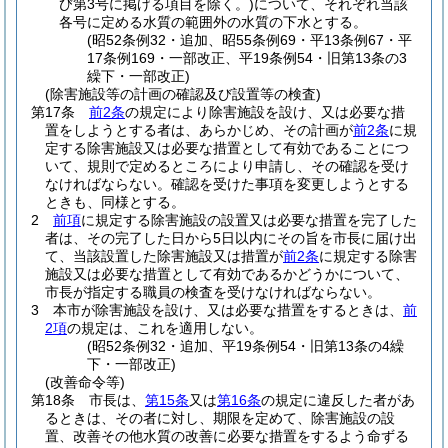
び第3号に掲げる項目を除く。)
について、それぞれ当該
各号に定める水質の範囲外の水質の下水とする。
(昭52条例32・追加、昭55条例69・平13条例67・平
17条例169・一部改正、平19条例54・旧第13条の3
繰下・一部改正)
(除害施設等の計画の確認及び設置等の検査)
第17条
前2条
の規定により除害施設を設け、又は必要な措
置をしようとする者は、あらかじめ、その計画が
前2条
に規
定する除害施設又は必要な措置として有効であることにつ
いて、規則で定めるところにより申請し、その確認を受け
なければならない。
確認を受けた事項を変更しようとする
ときも、同様とする。
2
前項
に規定する除害施設の設置又は必要な措置を完了した
者は、その完了した日から5日以内にその旨を市長に届け出
て、当該設置した除害施設又は措置が
前2条
に規定する除害
施設又は必要な措置として有効であるかどうかについて、
市長が指定する職員の検査を受けなければならない。
3
本市が除害施設を設け、又は必要な措置をするときは、
前
2項
の規定は、これを適用しない。
(昭52条例32・追加、平19条例54・旧第13条の4繰
下・一部改正)
(改善命令等)
第18条
市長は、
第15条
又は
第16条
の規定に違反した者があ
るときは、その者に対し、期限を定めて、除害施設の設
置、改善その他水質の改善に必要な措置をするよう命ずる