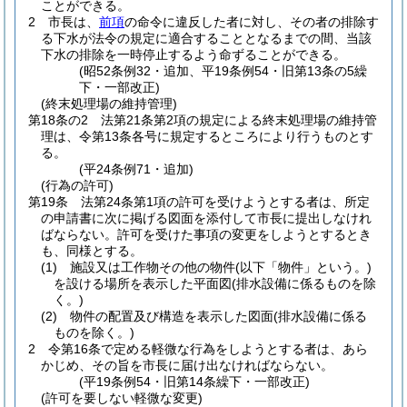
ことができる。
2
市長は、
前項
の命令に違反した者に対し、その者の排除す
る下水が法令の規定に適合することとなるまでの間、当該
下水の排除を一時停止するよう命ずることができる。
(昭52条例32・追加、平19条例54・旧第13条の5繰
下・一部改正)
(終末処理場の維持管理)
第18条の2
法第21条第2項の規定による終末処理場の維持管
理は、令第13条各号に規定するところにより行うものとす
る。
(平24条例71・追加)
(行為の許可)
第19条
法第24条第1項の許可を受けようとする者は、所定
の申請書に次に掲げる図面を添付して市長に提出しなけれ
ばならない。
許可を受けた事項の変更をしようとするとき
も、同様とする。
(1)
施設又は工作物その他の物件
(以下「物件」という。)
を設ける場所を表示した平面図
(排水設備に係るものを除
く。)
(2)
物件の配置及び構造を表示した図面
(排水設備に係る
ものを除く。)
2
令第16条で定める軽微な行為をしようとする者は、あら
かじめ、その旨を市長に届け出なければならない。
(平19条例54・旧第14条繰下・一部改正)
(許可を要しない軽微な変更)