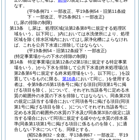
止の届出をした者は、
前項
の規定による届出をした者とみ
なす。
(平9条例71・一部改正、平19条例54・旧第11条繰
下・一部改正、平25条例21・一部改正)
(し尿の排除の制限)
第13条
し尿は、処理区域
(法第2条第8号に規定する処理区
域をいう。以下同じ。)
内においては水洗便所により、処理
区域を除く排水区域内においてはし尿浄化槽によらなけれ
ば、これを公共下水道に排除してはならない。
(平19条例54・旧第12条繰下・一部改正)
(特定事業場からの下水の排除の制限)
第14条
特定事業場
(法第12条の2第1項に規定する特定事業
場をいう。)
から下水を排除して公共下水道
(終末処理場
(法
第2条第6号に規定する終末処理場をいう。以下同じ。)
を設
置しているものに限る。
第16条
において同じ。)
を使用する
者は、令第9条の5第1項各号に掲げる項目
(同項第1号に掲
げる項目を除く。)
について、それぞれ当該各号に定める水
質の範囲外の水質の下水を排除してはならない。
同条第2項
の規定に該当する場合において同項各号に掲げる項目
(同項
第1号に掲げる項目を除く。)
についてそれぞれ当該各号に
定める水質の範囲外の水質の下水及び同条第3項の規定に該
当する場合において同項に規定する緩やかな水質の排水基
準
(同条第1項第1号に掲げる項目に係るものを除く。)
に適
合しない下水についても、同様とする。
(昭52条例32・全改、平13条例67・一部改正、平19