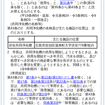
し、」とあるのは「使用を」と、
第31条
中「この章
(第26
条を除く。)
」とあるのは「第35条から第43条まで」と読
み替えるものとする。
(平19条例54・追加、令元条例24・令3条例31・令8
条例25・一部改正)
(共同浄化槽の名称等)
第43条の2
共同浄化槽の名称及び主たる施設の位置は、次
のとおりとする。
名称
主たる施設の位置
伏谷共同浄化槽
広島市佐伯区湯来町大字伏谷778番地15
2
市長は、共同浄化槽の供用を開始しようとするときは、あ
らかじめ、供用を開始すべき年月日、汚水を排除し、及び
処理すべき区域その他必要な事項を告示するものとする。
告示した事項を変更しようとするときも、同様とする。
(令8条例25・追加)
(準用規定)
第43条の3
第7条
から
第12条
(
第1項ただし書
を除く。)
ま
で、
第17条
、
第19条第1項
及び
第22条
から
第31条
までの規
定は、共同浄化槽について準用する。
この場合において、
第17条の見出し中「除害施設」とあるのは「必要な施設」
と、
同条第1項
及び
第2項
中「前2条」とあるのは「第43条
の3において準用する第26条」と、「除害施設」とあるの
は「必要な施設」と、
同条第3項
中「除害施設」とあるのは