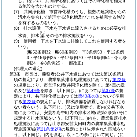
じ。)
をいい、共同浄化槽にあつてはその浄化槽を補完す
る施設を含むものとする。
(7)
共同浄化槽 市営浄化槽のうち、複数の建築物からの
汚水を集合して処理する浄化槽及びこれを補完する施設
を有するものをいう。
(8)
排水設備 下水を下水道に流入させるために必要な排
きよ
水管、排水
その他の排水施設をいう。
渠
(9)
使用者 下水を下水道に排除してこれを使用する者を
いう。
(昭52条例32・昭60条例69・平3条例53・平12条例
3・平15条例25・平17条例70・平19条例54・令元条
例24・令8条例25・一部改正)
(代理人の選定)
第3条
市長は、義務者
(公共下水道にあつては法第10条第1
項の規定により、農業集落排水処理施設にあつては
第22条
の規定により、市営浄化槽
(共同浄化槽を除く。第4章の章
名及び
第49条
を除き、以下同じ。)
にあつては
第37条
の規
定により、共同浄化槽にあつては
第43条の3
において準用
する
第22条
の規定により、排水設備を設置しなければなら
ない者をいう。以下同じ。)
又は使用者で、市内
(公共下水
道にあつては、安芸郡府中町内の排水区域
(法第2条第7号に
規定する排水区域をいう。以下同じ。)
内を、農業集落排水
処理施設にあつては山県郡安芸太田町内の農業集落排水処
理施設区域
(
第21条第2項
の規定により告示された区域をい
う。以下同じ。)
内を含む。以下この条において同じ。)
に