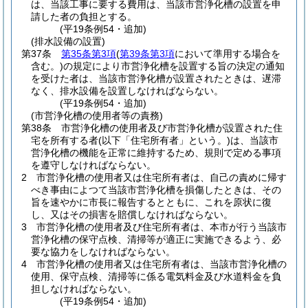
は、当該工事に要する費用は、当該市営浄化槽の設置を申
請した者の負担とする。
(平19条例54・追加)
(排水設備の設置)
第37条
第35条第3項
(
第39条第3項
において準用する場合を
含む。)
の規定により市営浄化槽を設置する旨の決定の通知
を受けた者は、当該市営浄化槽が設置されたときは、遅滞
なく、排水設備を設置しなければならない。
(平19条例54・追加)
(市営浄化槽の使用者等の責務)
第38条
市営浄化槽の使用者及び市営浄化槽が設置された住
宅を所有する者
(以下「住宅所有者」という。)
は、当該市
営浄化槽の機能を正常に維持するため、規則で定める事項
を遵守しなければならない。
2
市営浄化槽の使用者又は住宅所有者は、自己の責めに帰す
べき事由によつて当該市営浄化槽を損傷したときは、その
旨を速やかに市長に報告するとともに、これを原状に復
し、又はその損害を賠償しなければならない。
3
市営浄化槽の使用者及び住宅所有者は、本市が行う当該市
営浄化槽の保守点検、清掃等が適正に実施できるよう、必
要な協力をしなければならない。
4
市営浄化槽の使用者又は住宅所有者は、当該市営浄化槽の
使用、保守点検、清掃等に係る電気料金及び水道料金を負
担しなければならない。
(平19条例54・追加)