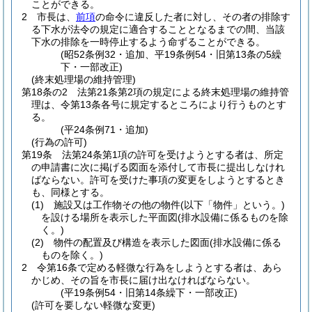
ことができる。
2
市長は、
前項
の命令に違反した者に対し、その者の排除す
る下水が法令の規定に適合することとなるまでの間、当該
下水の排除を一時停止するよう命ずることができる。
(昭52条例32・追加、平19条例54・旧第13条の5繰
下・一部改正)
(終末処理場の維持管理)
第18条の2
法第21条第2項の規定による終末処理場の維持管
理は、令第13条各号に規定するところにより行うものとす
る。
(平24条例71・追加)
(行為の許可)
第19条
法第24条第1項の許可を受けようとする者は、所定
の申請書に次に掲げる図面を添付して市長に提出しなけれ
ばならない。
許可を受けた事項の変更をしようとするとき
も、同様とする。
(1)
施設又は工作物その他の物件
(以下「物件」という。)
を設ける場所を表示した平面図
(排水設備に係るものを除
く。)
(2)
物件の配置及び構造を表示した図面
(排水設備に係る
ものを除く。)
2
令第16条で定める軽微な行為をしようとする者は、あら
かじめ、その旨を市長に届け出なければならない。
(平19条例54・旧第14条繰下・一部改正)
(許可を要しない軽微な変更)