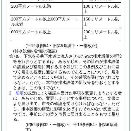
200平方メートル未満
100ミリメートル以
上
200平方メートル以上600平方メート
150ミリメートル以
ル未満
上
600平方メートル以上
200ミリメートル以
上
(平19条例54・旧第5条繰下・一部改正)
(排水設備の計画の確認)
第7条
下水を公共下水道に流入させるための排水設備の新設
等を行おうとする者は、あらかじめ、その計画が排水設備
の設置及び構造に関する法令並びにこの条例及びこれに基
づく規則の規定に適合するものであることについて、規則
で定めるところにより申請し、その確認を受けなければな
らない。
ただし、本市が排水設備の新設等を行おうとする
ときは、この限りでない。
2
前項
の規定により確認を受けた事項を変更しようとする者
は、あらかじめ、変更しようとする事項について、文書に
より届け出て、市長の確認を受けなければならない。
ただ
し、排水設備の構造に影響を及ぼすおそれのない変更にあ
つては、事前にその旨を市長に届け出ることをもつて足り
る。
(昭52条例32・一部改正、平19条例54・旧第6条繰
下)