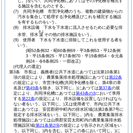
じ。)
をいい、共同浄化槽にあつてはその浄化槽を補完す
る施設を含むものとする。
(7)
共同浄化槽 市営浄化槽のうち、複数の建築物からの
汚水を集合して処理する浄化槽及びこれを補完する施設
を有するものをいう。
(8)
排水設備 下水を下水道に流入させるために必要な排
きよ
水管、排水
その他の排水施設をいう。
渠
(9)
使用者 下水を下水道に排除してこれを使用する者を
いう。
(昭52条例32・昭60条例69・平3条例53・平12条例
3・平15条例25・平17条例70・平19条例54・令元条
例24・令8条例25・一部改正)
(代理人の選定)
第3条
市長は、義務者
(公共下水道にあつては法第10条第1
項の規定により、農業集落排水処理施設にあつては
第22条
の規定により、市営浄化槽
(共同浄化槽を除く。第4章の章
名及び
第49条
を除き、以下同じ。)
にあつては
第37条
の規
定により、共同浄化槽にあつては
第43条の3
において準用
する
第22条
の規定により、排水設備を設置しなければなら
ない者をいう。以下同じ。)
又は使用者で、市内
(公共下水
道にあつては、安芸郡府中町内の排水区域
(法第2条第7号に
規定する排水区域をいう。以下同じ。)
内を、農業集落排水
処理施設にあつては山県郡安芸太田町内の農業集落排水処
理施設区域
(
第21条第2項
の規定により告示された区域をい
う。以下同じ。)
内を含む。以下この条において同じ。)
に