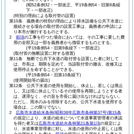
(昭52条例32・一部改正、平19条例54・旧第8条繰
下・一部改正)
(特別の理由による取付管の設置)
第10条
義務者の特別の理由により排水設備を公共下水道に
接続させる場合の取付管の設置工事は、義務者の申請によ
り本市が施行するものとする。
2
前項
の工事を行つた場合においては、その工事に要した費
用の全部又は一部を義務者から徴収するものとする。
(平19条例54・旧第9条繰下・一部改正)
(取付管の無断設置に対する措置)
第11条
無断で公共下水道の取付管を設置した者に対して
は、市長は、期限を定めて、当該取付管の撤去、改修又は
使用停止を命ずることができる。
(平19条例54・旧第10条繰下)
(使用開始等の届出)
第12条
公共下水道の使用を開始し、休止し、若しくは廃止
し、又は現に休止しているその使用を再開しようとする者
は、遅滞なく、その旨を市長に届け出なければならない。
ただし、雨水のみを排除するため、公共下水道を使用する
場合は、この限りでない。
2
広島市水道給水条例
(昭和38年広島市条例第37号)
第15条
の規定により、水道の給水について水道事業管理者の承認
を得た者又は
広島市水道給水条例第21条第1項
の規定によ
り、水道事業管理者に対し、水道の使用の中止若しくは廃