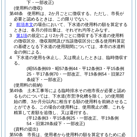
下・一部改正)
(使用料の徴収)
第48条
使用料は、2か月ごとに徴収する。
ただし、市長が
必要と認めるときは、この限りでない。
2
前項本文
の場合において、下水道の使用料の額を算定する
ときは、各月の排出量は、それぞれ均等とみなす。
3
第1項
の規定により2か月ごとに徴収する下水道の使用料
の徴収区分、徴収期間及び当該徴収区分に係る使用料算定
の基礎となる下水道の使用期間については、本市の水道料
金の例による。
4
下水道の使用を休止し、又は廃止したときは、臨時徴収す
る。
(昭55条例69・昭57条例44・平12条例3・平15条例
25・平17条例70・一部改正、平19条例54・旧第27
条繰下・一部改正)
(使用料の前納)
第49条
土木工事等による臨時排水その他市長が必要と認め
るものについては、下水道
(市営浄化槽を除く。)
の使用開
始の際、3か月分以内に相当する額の使用料を前納させるこ
とができる。
この場合の使用料は、使用廃止の際、これを
精算して差額を追徴し、又は還付する。
(平12条例3・平15条例25・一部改正、平19条例
54・旧第28条繰下・一部改正)
(資料の提出)
第50条
市長は、使用者から使用料の額を算定するために必