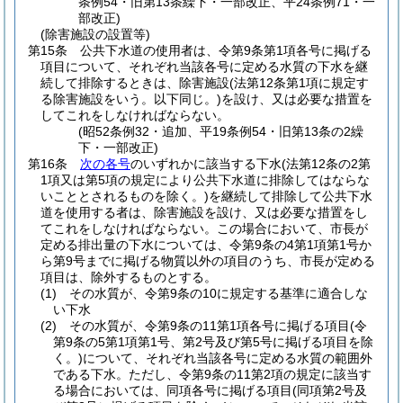
条例54・旧第13条繰下・一部改正、平24条例71・一
部改正)
(除害施設の設置等)
第15条
公共下水道の使用者は、令第9条第1項各号に掲げる
項目について、それぞれ当該各号に定める水質の下水を継
続して排除するときは、除害施設
(法第12条第1項に規定す
る除害施設をいう。以下同じ。)
を設け、又は必要な措置を
してこれをしなければならない。
(昭52条例32・追加、平19条例54・旧第13条の2繰
下・一部改正)
第16条
次の各号
のいずれかに該当する下水
(法第12条の2第
1項又は第5項の規定により公共下水道に排除してはならな
いこととされるものを除く。)
を継続して排除して公共下水
道を使用する者は、除害施設を設け、又は必要な措置をし
てこれをしなければならない。
この場合において、市長が
定める排出量の下水については、令第9条の4第1項第1号か
ら第9号までに掲げる物質以外の項目のうち、市長が定める
項目は、除外するものとする。
(1)
その水質が、令第9条の10に規定する基準に適合しな
い下水
(2)
その水質が、令第9条の11第1項各号に掲げる項目
(令
第9条の5第1項第1号、第2号及び第5号に掲げる項目を除
く。)
について、それぞれ当該各号に定める水質の範囲外
である下水。
ただし、令第9条の11第2項の規定に該当す
る場合においては、同項各号に掲げる項目
(同項第2号及