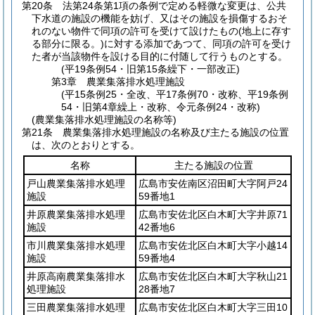
第20条
法第24条第1項の条例で定める軽微な変更は、公共
下水道の施設の機能を妨げ、又はその施設を損傷するおそ
れのない物件で同項の許可を受けて設けたもの
(地上に存す
る部分に限る。)
に対する添加であつて、同項の許可を受け
た者が当該物件を設ける目的に付随して行うものとする。
(平19条例54・旧第15条繰下・一部改正)
第3章
農業集落排水処理施設
(平15条例25・全改、平17条例70・改称、平19条例
54・旧第4章繰上・改称、令元条例24・改称)
(農業集落排水処理施設の名称等)
第21条
農業集落排水処理施設の名称及び主たる施設の位置
は、次のとおりとする。
名称
主たる施設の位置
戸山農業集落排水処理
広島市安佐南区沼田町大字阿戸24
施設
59番地1
井原農業集落排水処理
広島市安佐北区白木町大字井原71
施設
42番地6
市川農業集落排水処理
広島市安佐北区白木町大字小越14
施設
59番地4
井原高南農業集落排水
広島市安佐北区白木町大字秋山21
処理施設
28番地7
三田農業集落排水処理
広島市安佐北区白木町大字三田10