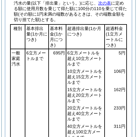
汚水の量
(以下「排出量」という。)
に応じ、
次の表
に定め
る額に使用月数を乗じて得た額に100分の110を乗じて得た
額
(その額に1円未満の端数があるときは、その端数金額を
切り捨てた額)
とする。
種別
基本排出
基本料
超過排出量
(1か月
超過料金
量
(1か月に
金
(1か
につき)
(1立方メ
つき)
月につ
ートルに
き)
つき)
一般
6立方メー
695円
6立方メートルを
5円
家庭
トルまで
超え10立方メート
汚水
ルまで
10立方メートルを
106円
超え15立方メート
ルまで
15立方メートルを
162円
超え20立方メート
ルまで
20立方メートルを
233円
超え40立方メート
ルまで
40立方メートルを
311円
超え100立方メー