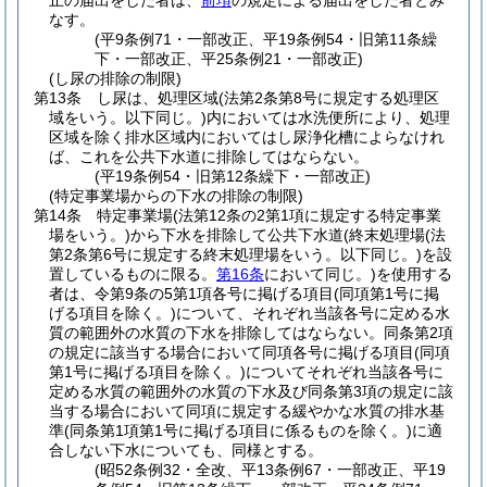
止の届出をした者は、
前項
の規定による届出をした者とみ
なす。
(平9条例71・一部改正、平19条例54・旧第11条繰
下・一部改正、平25条例21・一部改正)
(し尿の排除の制限)
第13条
し尿は、処理区域
(法第2条第8号に規定する処理区
域をいう。以下同じ。)
内においては水洗便所により、処理
区域を除く排水区域内においてはし尿浄化槽によらなけれ
ば、これを公共下水道に排除してはならない。
(平19条例54・旧第12条繰下・一部改正)
(特定事業場からの下水の排除の制限)
第14条
特定事業場
(法第12条の2第1項に規定する特定事業
場をいう。)
から下水を排除して公共下水道
(終末処理場
(法
第2条第6号に規定する終末処理場をいう。以下同じ。)
を設
置しているものに限る。
第16条
において同じ。)
を使用する
者は、令第9条の5第1項各号に掲げる項目
(同項第1号に掲
げる項目を除く。)
について、それぞれ当該各号に定める水
質の範囲外の水質の下水を排除してはならない。
同条第2項
の規定に該当する場合において同項各号に掲げる項目
(同項
第1号に掲げる項目を除く。)
についてそれぞれ当該各号に
定める水質の範囲外の水質の下水及び同条第3項の規定に該
当する場合において同項に規定する緩やかな水質の排水基
準
(同条第1項第1号に掲げる項目に係るものを除く。)
に適
合しない下水についても、同様とする。
(昭52条例32・全改、平13条例67・一部改正、平19