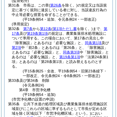
(監督処分)
第31条
市長は、この章
(
第26条
を除く。)
の規定又は当該規
定に基づく規則に違反している者に対し、当該違反行為の
中止等必要な措置を命ずることができる。
(平19条例54・追加、令元条例24・一部改正)
(準用規定)
第32条
第7条
から
第12条
(
第1項ただし書
を除く。)
まで、
第
17条
及び
第19条第1項
の規定は、農業集落排水処理施設に
ついて準用する。
この場合において、第17条の見出し中
「除害施設」とあるのは「必要な施設」と、
同条第1項
及び
第2項
中「前2条」とあるのは「第26条」と、「除害施設」
とあるのは「必要な施設」と、
同条第3項
中「除害施設」と
あるのは「必要な施設」と、
第19条第1項
中「法第24条第1
項」とあるのは「第28条第1項」と読み替えるものとす
る。
(平15条例25・全改、平19条例54・旧第23条繰下・
一部改正、令元条例24・令8条例25・一部改正)
第33条及び第34条
削除
(令元条例24)
第4章
市営浄化槽
(平19条例54・追加)
(市営浄化槽の設置の申請)
第35条
公共下水道の処理区域及び農業集落排水処理施設区
域並びにこれらの区域に準ずるものとして市長が定める区
域を除く区域
(以下「市営浄化槽区域」という。)
におい