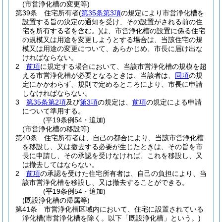
(市営浄化槽の変更等)
第39条
住宅所有者
(
第35条第3項
の規定により市営浄化槽を
設置する旨の決定の通知を受け、その設置がされる前の住
宅を所有する者を含む。)
は、市営浄化槽の設置に係る住宅
の規模又は用途を変更しようとする場合は、当該住宅の規
模又は用途の変更について、あらかじめ、市長に届け出な
ければならない。
2
前項
に規定する場合において、当該市営浄化槽の規模を超
える市営浄化槽が必要となるときは、当該者は、
同項
の規
定にかかわらず、規則で定めるところにより、市長に申請
しなければならない。
3
第35条第2項
及び
第3項
の規定は、
前項
の規定による申請
について準用する。
(平19条例54・追加)
(市営浄化槽の移設等)
第40条
住宅所有者は、自己の都合により、当該市営浄化槽
を移設し、又は撤去する必要が生じたときは、その旨を市
長に申請し、その承認を受けなければ、これを移設し、又
は撤去してはならない。
2
前項
の承認を受けた住宅所有者は、自己の負担により、当
該市営浄化槽を移設し、又は撤去することができる。
(平19条例54・追加)
(既設浄化槽の帰属等)
第41条
市営浄化槽区域内において、住宅に設置されている
浄化槽
(市営浄化槽を除く。以下「既設浄化槽」という。)