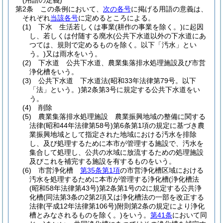
(用語の定義)
第2条
この条例において、
次の各号
に掲げる用語の意義は、
それぞれ
当該各号
に定めるところによる。
(1)
下水 生活若しくは事業
(耕作の事業を除く。)
に起因
し、若しくは付随する廃水
(公共下水道以外の下水道にあ
つては、規則で定めるものを除く。以下「汚水」とい
う。)
又は雨水をいう。
(2)
下水道 公共下水道、農業集落排水処理施設及び市営
浄化槽をいう。
(3)
公共下水道 下水道法
(昭和33年法律第79号。以下
「法」という。)
第2条第3号に規定する公共下水道をい
う。
(4)
削除
(5)
農業集落排水処理施設 農業振興地域の整備に関する
法律
(昭和44年法律第58号)
第6条第1項の規定に基づき農
業振興地域として指定された地域における汚水を排除
し、及び処理するために本市が管理する施設で、汚水を
集合して処理し、公共の水域に放流するための処理施設
及びこれを補完する施設を有するものをいう。
(6)
市営浄化槽
第35条第1項
の市営浄化槽区域における
汚水を処理するために本市が管理する浄化槽
(浄化槽法
(昭和58年法律第43号)
第2条第1号の2に規定する公共浄
化槽
(同法第3条の2第2項又は浄化槽法の一部を改正する
法律
(平成12年法律第106号)
附則第2条の規定により浄化
槽とみなされるものを除く。)
をいう。
第41条
において同