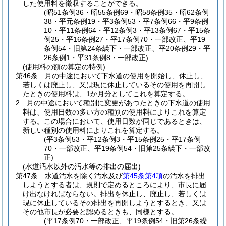
した使用料を徴収することができる。
(昭51条例36・昭55条例69・昭58条例35・昭62条例
38・平元条例19・平3条例53・平7条例66・平9条例
10・平11条例64・平12条例3・平13条例67・平15条
例25・平16条例27・平17条例70・一部改正、平19
条例54・旧第24条繰下・一部改正、平20条例29・平
26条例1・平31条例8・一部改正)
(使用料の額の算定の特例)
第46条
月の中途において下水道の使用を開始し、休止し、
若しくは廃止し、又は現に休止しているその使用を再開し
たときの使用料は、1か月分としてこれを算定する。
2
月の中途において種別に変更があつたときの下水道の使用
料は、使用日数の多い方の種別の使用料によりこれを算定
する。
この場合において、使用日数が同じであるときは、
新しい種別の使用料によりこれを算定する。
(平3条例53・平12条例3・平15条例25・平17条例
70・一部改正、平19条例54・旧第25条繰下・一部改
正)
(水道汚水以外の汚水等の排出の届出)
第47条
水道汚水を除く汚水及び
第45条第4項
の汚水を排出
しようとする者は、規則で定めるところにより、市長に届
け出なければならない。
排出を休止し、廃止し、若しくは
現に休止しているその排出を再開しようとするとき、又は
その他市長が必要と認めるときも、同様とする。
(平17条例70・一部改正、平19条例54・旧第26条繰