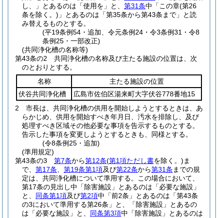
し、」とあるのは「使用を」と、
第31条
中「この章
(第26
条を除く。)
」とあるのは「第35条から第43条まで」と読
み替えるものとする。
(平19条例54・追加、令元条例24・令3条例31・令8
条例25・一部改正)
(共同浄化槽の名称等)
第43条の2
共同浄化槽の名称及び主たる施設の位置は、次
のとおりとする。
名称
主たる施設の位置
伏谷共同浄化槽
広島市佐伯区湯来町大字伏谷778番地15
2
市長は、共同浄化槽の供用を開始しようとするときは、あ
らかじめ、供用を開始すべき年月日、汚水を排除し、及び
処理すべき区域その他必要な事項を告示するものとする。
告示した事項を変更しようとするときも、同様とする。
(令8条例25・追加)
(準用規定)
第43条の3
第7条
から
第12条
(
第1項ただし書
を除く。)
ま
で、
第17条
、
第19条第1項
及び
第22条
から
第31条
までの規
定は、共同浄化槽について準用する。
この場合において、
第17条の見出し中「除害施設」とあるのは「必要な施設」
と、
同条第1項
及び
第2項
中「前2条」とあるのは「第43条
の3において準用する第26条」と、「除害施設」とあるの
は「必要な施設」と、
同条第3項
中「除害施設」とあるのは