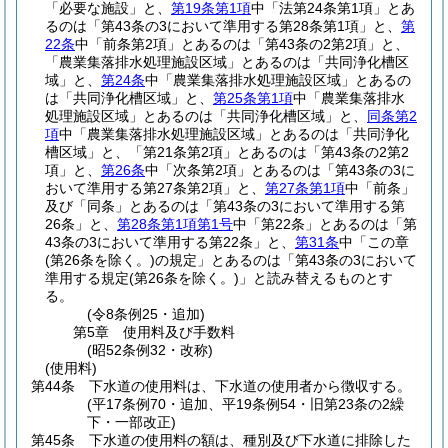
「必要な施設」と、
第19条第1項
中「法第24条第1項」とあ
るのは「第43条の3において準用する第28条第1項」と、
第
22条
中「前条第2項」とあるのは「第43条の2第2項」と、
「農業集落排水処理施設区域」とあるのは「共同浄化槽区
域」と、
第24条
中「農業集落排水処理施設区域」とあるの
は「共同浄化槽区域」と、
第25条第1項
中「農業集落排水
処理施設区域」とあるのは「共同浄化槽区域」と、
同条第2
項
中「農業集落排水処理施設区域」とあるのは「共同浄化
槽区域」と、「第21条第2項」とあるのは「第43条の2第2
項」と、
第26条
中「次条第2項」とあるのは「第43条の3に
おいて準用する第27条第2項」と、
第27条第1項
中「前条」
及び「同条」とあるのは「第43条の3において準用する第
26条」と、
第28条第1項第1号
中「第22条」とあるのは「第
43条の3において準用する第22条」と、
第31条
中「この章
(第26条を除く。)
の規定」とあるのは「第43条の3において
準用する規定
(第26条を除く。)
」と読み替えるものとす
る。
(令8条例25・追加)
第5章
使用料及び手数料
(昭52条例32・改称)
(使用料)
第44条
下水道の使用料は、下水道の使用者から徴収する。
(平17条例70・追加、平19条例54・旧第23条の2繰
下・一部改正)
第45条
下水道の使用料の額は、種別及び下水道に排除した