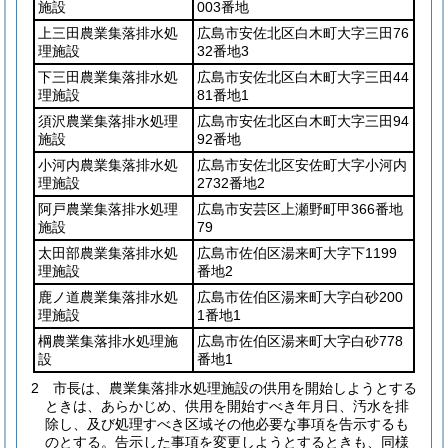
施設
003番地
上三田農業集落排水処
広島市安佐北区白木町大字三田76
理施設
32番地3
下三田農業集落排水処
広島市安佐北区白木町大字三田44
理施設
81番地1
須沢農業集落排水処理
広島市安佐北区白木町大字三田94
施設
92番地
小河内農業集落排水処
広島市安佐北区安佐町大字小河内
理施設
2732番地2
阿戸農業集落排水処理
広島市安芸区上瀬野町甲366番地
施設
79
太田部農業集落排水処
広島市佐伯区湯来町大字下1199
理施設
番地2
鹿ノ道農業集落排水処
広島市佐伯区湯来町大字白砂200
理施設
1番地1
棡農業集落排水処理施
広島市佐伯区湯来町大字白砂778
設
番地1
2
市長は、農業集落排水処理施設の供用を開始しようとする
ときは、あらかじめ、供用を開始すべき年月日、汚水を排
除し、及び処理すべき区域その他必要な事項を告示するも
のとする。
告示した事項を変更しようとするときも、同様