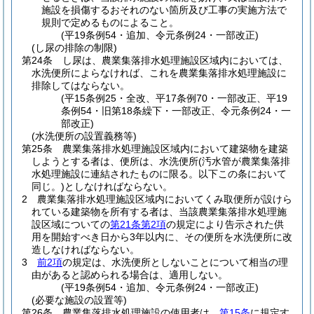
施設を損傷するおそれのない箇所及び工事の実施方法で
規則で定めるものによること。
(平19条例54・追加、令元条例24・一部改正)
(し尿の排除の制限)
第24条
し尿は、農業集落排水処理施設区域内においては、
水洗便所によらなければ、これを農業集落排水処理施設に
排除してはならない。
(平15条例25・全改、平17条例70・一部改正、平19
条例54・旧第18条繰下・一部改正、令元条例24・一
部改正)
(水洗便所の設置義務等)
第25条
農業集落排水処理施設区域内において建築物を建築
しようとする者は、便所は、水洗便所
(汚水管が農業集落排
水処理施設に連結されたものに限る。以下この条において
同じ。)
としなければならない。
2
農業集落排水処理施設区域内においてくみ取便所が設けら
れている建築物を所有する者は、当該農業集落排水処理施
設区域についての
第21条第2項
の規定により告示された供
用を開始すべき日から3年以内に、その便所を水洗便所に改
造しなければならない。
3
前2項
の規定は、水洗便所としないことについて相当の理
由があると認められる場合は、適用しない。
(平19条例54・追加、令元条例24・一部改正)
(必要な施設の設置等)
第26条
農業集落排水処理施設の使用者は、
第15条
に規定す