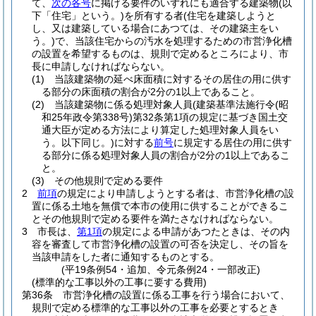
て、
次の各号
に掲げる要件のいずれにも適合する建築物
(以
下「住宅」という。)
を所有する者
(住宅を建築しようと
し、又は建築している場合にあつては、その建築主をい
う。)
で、当該住宅からの汚水を処理するための市営浄化槽
の設置を希望するものは、規則で定めるところにより、市
長に申請しなければならない。
(1)
当該建築物の延べ床面積に対するその居住の用に供す
る部分の床面積の割合が2分の1以上であること。
(2)
当該建築物に係る処理対象人員
(建築基準法施行令
(昭
和25年政令第338号)
第32条第1項の規定に基づき国土交
通大臣が定める方法により算定した処理対象人員をい
う。以下同じ。)
に対する
前号
に規定する居住の用に供す
る部分に係る処理対象人員の割合が2分の1以上であるこ
と。
(3)
その他規則で定める要件
2
前項
の規定により申請しようとする者は、市営浄化槽の設
置に係る土地を無償で本市の使用に供することができるこ
とその他規則で定める要件を満たさなければならない。
3
市長は、
第1項
の規定による申請があつたときは、その内
容を審査して市営浄化槽の設置の可否を決定し、その旨を
当該申請をした者に通知するものとする。
(平19条例54・追加、令元条例24・一部改正)
(標準的な工事以外の工事に要する費用)
第36条
市営浄化槽の設置に係る工事を行う場合において、
規則で定める標準的な工事以外の工事を必要とするとき