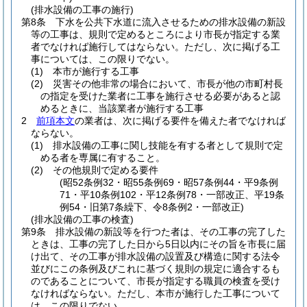
(排水設備の工事の施行)
第8条
下水を公共下水道に流入させるための排水設備の新設
等の工事は、規則で定めるところにより市長が指定する業
者でなければ施行してはならない。
ただし、次に掲げる工
事については、この限りでない。
(1)
本市が施行する工事
(2)
災害その他非常の場合において、市長が他の市町村長
の指定を受けた業者に工事を施行させる必要があると認
めるときに、当該業者が施行する工事
2
前項本文
の業者は、次に掲げる要件を備えた者でなければ
ならない。
(1)
排水設備の工事に関し技能を有する者として規則で定
める者を専属に有すること。
(2)
その他規則で定める要件
(昭52条例32・昭55条例69・昭57条例44・平9条例
71・平10条例102・平12条例78・一部改正、平19条
例54・旧第7条繰下、令8条例2・一部改正)
(排水設備の工事の検査)
第9条
排水設備の新設等を行つた者は、その工事の完了した
ときは、工事の完了した日から5日以内にその旨を市長に届
け出て、その工事が排水設備の設置及び構造に関する法令
並びにこの条例及びこれに基づく規則の規定に適合するも
のであることについて、市長が指定する職員の検査を受け
なければならない。
ただし、本市が施行した工事について
は、この限りでない。