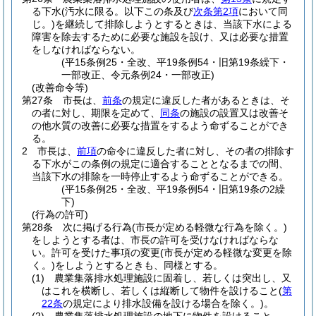
る下水
(汚水に限る。以下この条及び
次条第2項
において同
じ。)
を継続して排除しようとするときは、当該下水による
障害を除去するために必要な施設を設け、又は必要な措置
をしなければならない。
(平15条例25・全改、平19条例54・旧第19条繰下・
一部改正、令元条例24・一部改正)
(改善命令等)
第27条
市長は、
前条
の規定に違反した者があるときは、そ
の者に対し、期限を定めて、
同条
の施設の設置又は改善そ
の他水質の改善に必要な措置をするよう命ずることができ
る。
2
市長は、
前項
の命令に違反した者に対し、その者の排除す
る下水がこの条例の規定に適合することとなるまでの間、
当該下水の排除を一時停止するよう命ずることができる。
(平15条例25・全改、平19条例54・旧第19条の2繰
下)
(行為の許可)
第28条
次に掲げる行為
(市長が定める軽微な行為を除く。)
をしようとする者は、市長の許可を受けなければならな
い。
許可を受けた事項の変更
(市長が定める軽微な変更を除
く。)
をしようとするときも、同様とする。
(1)
農業集落排水処理施設に固着し、若しくは突出し、又
はこれを横断し、若しくは縦断して物件を設けること
(
第
22条
の規定により排水設備を設ける場合を除く。)
。