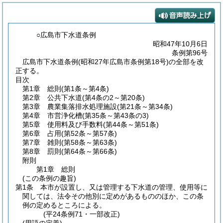
○広島市下水道条例
昭和47年10月6日
条例第96号
広島市下水道条例(昭和27年広島市条例第18号)の全部を改
正する。
目次
第1章
総則
(第1条～第4条)
第2章
公共下水道
(第4条の2～第20条)
第3章
農業集落排水処理施設
(第21条～第34条)
第4章
市営浄化槽
(第35条～第43条の3)
第5章
使用料及び手数料
(第44条～第51条)
第6章
占用
(第52条～第57条)
第7章
雑則
(第58条～第63条)
第8章
罰則
(第64条～第66条)
附則
第1章
総則
(この条例の趣旨)
第1条
本市が設置し、又は管理する下水道の管理、使用等に
関しては、法令その他別に定めがあるもののほか、この条
例の定めるところによる。
(平24条例71・一部改正)