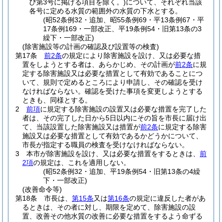
び第3号に掲げる項目を除く。)
について、それぞれ当該
各号に定める水質の範囲外の水質の下水とする。
(昭52条例32・追加、昭55条例69・平13条例67・平
17条例169・一部改正、平19条例54・旧第13条の3
繰下・一部改正)
(除害施設等の計画の確認及び設置等の検査)
第17条
前2条
の規定により除害施設を設け、又は必要な措
置をしようとする者は、あらかじめ、その計画が
前2条
に規
定する除害施設又は必要な措置として有効であることにつ
いて、規則で定めるところにより申請し、その確認を受け
なければならない。
確認を受けた事項を変更しようとする
ときも、同様とする。
2
前項
に規定する除害施設の設置又は必要な措置を完了した
者は、その完了した日から5日以内にその旨を市長に届け出
て、当該設置した除害施設又は措置が
前2条
に規定する除害
施設又は必要な措置として有効であるかどうかについて、
市長が指定する職員の検査を受けなければならない。
3
本市が除害施設を設け、又は必要な措置をするときは、
前
2項
の規定は、これを適用しない。
(昭52条例32・追加、平19条例54・旧第13条の4繰
下・一部改正)
(改善命令等)
第18条
市長は、
第15条
又は
第16条
の規定に違反した者があ
るときは、その者に対し、期限を定めて、除害施設の設
置、改善その他水質の改善に必要な措置をするよう命ずる