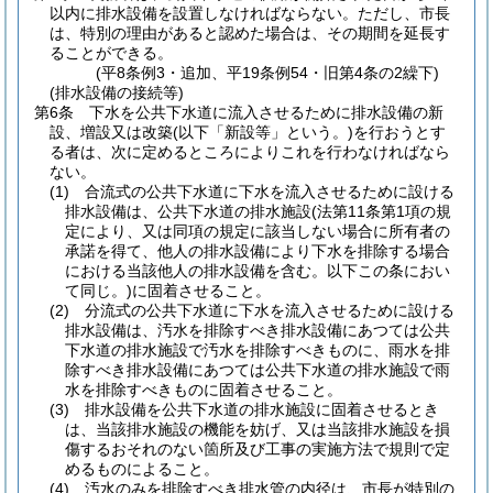
以内に排水設備を設置しなければならない。
ただし、市長
は、特別の理由があると認めた場合は、その期間を延長す
ることができる。
(平8条例3・追加、平19条例54・旧第4条の2繰下)
(排水設備の接続等)
第6条
下水を公共下水道に流入させるために排水設備の新
設、増設又は改築
(以下「新設等」という。)
を行おうとす
る者は、次に定めるところによりこれを行わなければなら
ない。
(1)
合流式の公共下水道に下水を流入させるために設ける
排水設備は、公共下水道の排水施設
(法第11条第1項の規
定により、又は同項の規定に該当しない場合に所有者の
承諾を得て、他人の排水設備により下水を排除する場合
における当該他人の排水設備を含む。以下この条におい
て同じ。)
に固着させること。
(2)
分流式の公共下水道に下水を流入させるために設ける
排水設備は、汚水を排除すべき排水設備にあつては公共
下水道の排水施設で汚水を排除すべきものに、雨水を排
除すべき排水設備にあつては公共下水道の排水施設で雨
水を排除すべきものに固着させること。
(3)
排水設備を公共下水道の排水施設に固着させるとき
は、当該排水施設の機能を妨げ、又は当該排水施設を損
傷するおそれのない箇所及び工事の実施方法で規則で定
めるものによること。
(4)
汚水のみを排除すべき排水管の内径は、市長が特別の