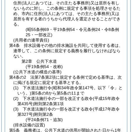
住所
(法人にあつては、その主たる事務所)
又は居所を有し
ないものに対し、この条例に規定する事項を処理させるた
め、市内に住所
(法人にあつては、その主たる事務所)
又は
居所を有する者のうちから代理人を選定させることができ
る。
(昭55条例69・平19条例54・令元条例24・令8条例
25・一部改正)
(共用者の連帯責任)
第4条
排水設備その他の排水施設を共同して使用する者は、
連帯して、この条例に規定する義務を履行しなければなら
ない。
第2章
公共下水道
(平19条例54・改称)
(公共下水道の構造の基準)
第4条の2
法第7条第2項に規定する条例で定める基準は、次
に掲げる規定に規定する基準とする。
(1)
下水道法施行令
(昭和34年政令第147号。以下「令」と
いう。)
第5条の8から第5条の11まで
(2)
下水道法施行令の一部を改正する政令
(平成15年政令
第435号)
附則第2条第1項
(3)
下水道法施行令の一部を改正する政令
(平成17年政令
第327号)
附則第2条
(平24条例71・追加)
(排水設備の設置)
第5条
義務者は、公共下水道の供用が開始された日から1年