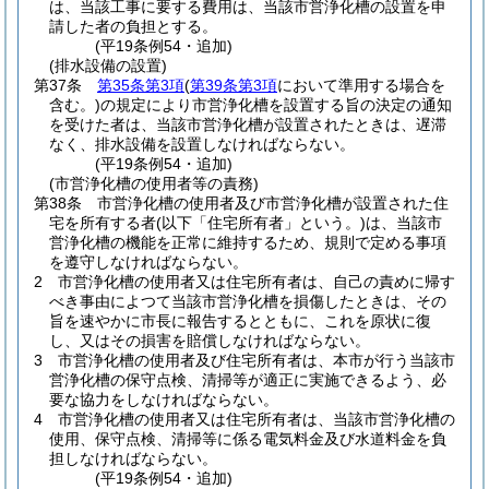
は、当該工事に要する費用は、当該市営浄化槽の設置を申
請した者の負担とする。
(平19条例54・追加)
(排水設備の設置)
第37条
第35条第3項
(
第39条第3項
において準用する場合を
含む。)
の規定により市営浄化槽を設置する旨の決定の通知
を受けた者は、当該市営浄化槽が設置されたときは、遅滞
なく、排水設備を設置しなければならない。
(平19条例54・追加)
(市営浄化槽の使用者等の責務)
第38条
市営浄化槽の使用者及び市営浄化槽が設置された住
宅を所有する者
(以下「住宅所有者」という。)
は、当該市
営浄化槽の機能を正常に維持するため、規則で定める事項
を遵守しなければならない。
2
市営浄化槽の使用者又は住宅所有者は、自己の責めに帰す
べき事由によつて当該市営浄化槽を損傷したときは、その
旨を速やかに市長に報告するとともに、これを原状に復
し、又はその損害を賠償しなければならない。
3
市営浄化槽の使用者及び住宅所有者は、本市が行う当該市
営浄化槽の保守点検、清掃等が適正に実施できるよう、必
要な協力をしなければならない。
4
市営浄化槽の使用者又は住宅所有者は、当該市営浄化槽の
使用、保守点検、清掃等に係る電気料金及び水道料金を負
担しなければならない。
(平19条例54・追加)