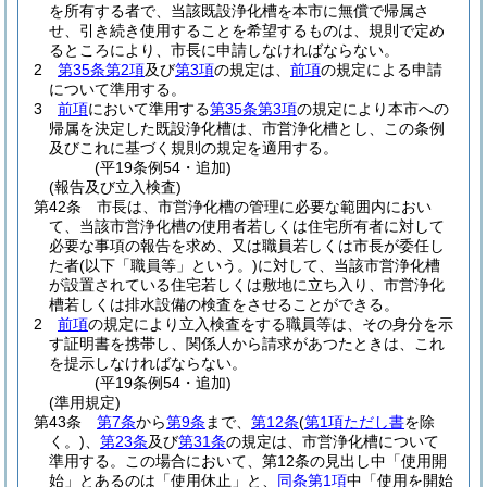
を所有する者で、当該既設浄化槽を本市に無償で帰属さ
せ、引き続き使用することを希望するものは、規則で定め
るところにより、市長に申請しなければならない。
2
第35条第2項
及び
第3項
の規定は、
前項
の規定による申請
について準用する。
3
前項
において準用する
第35条第3項
の規定により本市への
帰属を決定した既設浄化槽は、市営浄化槽とし、この条例
及びこれに基づく規則の規定を適用する。
(平19条例54・追加)
(報告及び立入検査)
第42条
市長は、市営浄化槽の管理に必要な範囲内におい
て、当該市営浄化槽の使用者若しくは住宅所有者に対して
必要な事項の報告を求め、又は職員若しくは市長が委任し
た者
(以下「職員等」という。)
に対して、当該市営浄化槽
が設置されている住宅若しくは敷地に立ち入り、市営浄化
槽若しくは排水設備の検査をさせることができる。
2
前項
の規定により立入検査をする職員等は、その身分を示
す証明書を携帯し、関係人から請求があつたときは、これ
を提示しなければならない。
(平19条例54・追加)
(準用規定)
第43条
第7条
から
第9条
まで、
第12条
(
第1項ただし書
を除
く。)
、
第23条
及び
第31条
の規定は、市営浄化槽について
準用する。
この場合において、第12条の見出し中「使用開
始」とあるのは「使用休止」と、
同条第1項
中「使用を開始