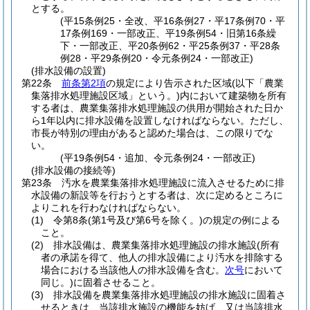
とする。
(平15条例25・全改、平16条例27・平17条例70・平
17条例169・一部改正、平19条例54・旧第16条繰
下・一部改正、平20条例62・平25条例37・平28条
例28・平29条例20・令元条例24・一部改正)
(排水設備の設置)
第22条
前条第2項
の規定により告示された区域
(以下「農業
集落排水処理施設区域」という。)
内において建築物を所有
する者は、農業集落排水処理施設の供用が開始された日か
ら1年以内に排水設備を設置しなければならない。
ただし、
市長が特別の理由があると認めた場合は、この限りでな
い。
(平19条例54・追加、令元条例24・一部改正)
(排水設備の接続等)
第23条
汚水を農業集落排水処理施設に流入させるために排
水設備の新設等を行おうとする者は、次に定めるところに
よりこれを行わなければならない。
(1)
令第8条
(第1号及び第6号を除く。)
の規定の例による
こと。
(2)
排水設備は、農業集落排水処理施設の排水施設
(所有
者の承諾を得て、他人の排水設備により汚水を排除する
場合における当該他人の排水設備を含む。
次号
において
同じ。)
に固着させること。
(3)
排水設備を農業集落排水処理施設の排水施設に固着さ
せるときは、当該排水施設の機能を妨げ、又は当該排水