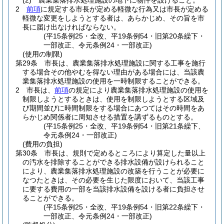
(2)
農業集落排水処理施設の地下に物件を設けること。
2
前項
に規定する市長が定める軽微な行為又は市長が定める
軽微な変更をしようとする者は、あらかじめ、その旨を市
長に届け出なければならない。
(平15条例25・全改、平19条例54・旧第20条繰下・
一部改正、令元条例24・一部改正)
(使用の制限)
第29条
市長は、農業集落排水処理施設に関する工事を施行
する場合その他やむを得ない理由がある場合には、当該農
業集落排水処理施設の使用を一時制限することができる。
2
市長は、
前項
の規定により農業集落排水処理施設の使用を
制限しようとするときは、使用を制限しようとする区域及
び期間並びに時間制限をする場合にあつてはその時間をあ
らかじめ関係者に周知させる措置を講ずるものとする。
(平15条例25・全改、平19条例54・旧第21条繰下、
令元条例24・一部改正)
(費用の負担)
第30条
市長は、規則で定めるところにより算定した量以上
の汚水を排除することができる排水設備が設けられること
により、農業集落排水処理施設の改築を行うことが必要に
なつたときは、その必要を生じた限度において、当該工事
に要する費用の一部を当該排水設備を設ける者に負担させ
ることができる。
(平15条例25・全改、平19条例54・旧第22条繰下・
一部改正、令元条例24・一部改正)