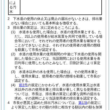
によ
る汚
水
2
下水道の使用の休止又は廃止の届出がないときは、排出量
がない場合においても基本料金を徴収する。
3
排出量の算定は、次に定めるところによる。
(1)
水道水を使用した場合は、水道の使用水量とする。
た
だし、2以上の使用者が給水装置を共同で使用している場
合等において、それぞれの使用者の使用水量を確知する
ことができないときは、それぞれの使用者の使用の態様
を勘案して市長が認定する。
(2)
水道の使用水量の使用期間の中途に下水道の使用を開
始した場合においては、当該期間における使用水量を各
日均等に使用したものとみなして、日割計算により算定
する。
(3)
水道水以外の水を使用した場合は、その使用水量と
し、使用水量は、使用者の使用の態様を勘案して市長が
認定する。
(4)
前3号
の規定にかかわらず、水道の使用水量又は水道
水以外の水の使用水量と排出量が著しく異なる使用者に
ついては、市長は、排出量の算定に必要な資料の提出を
求め、その資料により当該使用者の排出量を認定する。
4
市長が悪質と認めた排出汚水については、
第1項
の規定に
より算定した額にその額の3倍に相当する額以内の額を加算