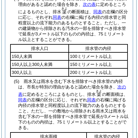
理由があると認めた場合を除き、
次の表
に定めるところ
きよ
によるものとし、排水
の断面積は、
同表
の左欄の区分
渠
に応じ、それぞれ
同表
の右欄に掲げる内径の排水管と同
程度以上の流下能力のあるものとすること。
ただし、一
の建築物から排除される汚水の一部を排除すべき排水管
で延長が3メートル以下のものの内径は、75ミリメート
ル以上とすることができる。
排水人口
排水管の内径
150人未満
100ミリメートル以上
150人以上300人未満
150ミリメートル以上
300人以上
200ミリメートル以上
(5)
雨水又は雨水を含む下水を排除すべき排水管の内径
は、市長が特別の理由があると認めた場合を除き、
次の
きよ
表
に定めるところによるものとし、排水
の断面積は、
渠
同表
の左欄の区分に応じ、それぞれ
同表
の右欄に掲げる
内径の排水管と同程度以上の流下能力のあるものとする
こと。
ただし、一の敷地から排除される雨水又は雨水を
含む下水の一部を排除すべき排水管で延長が3メートル以
下のものの内径は、75ミリメートル以上とすることがで
きる。
排水面積
排水管の内径