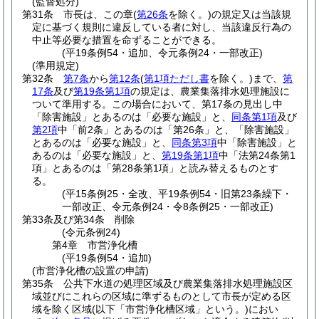
(監督処分)
第31条
市長は、この章
(
第26条
を除く。)
の規定又は当該規
定に基づく規則に違反している者に対し、当該違反行為の
中止等必要な措置を命ずることができる。
(平19条例54・追加、令元条例24・一部改正)
(準用規定)
第32条
第7条
から
第12条
(
第1項ただし書
を除く。)
まで、
第
17条
及び
第19条第1項
の規定は、農業集落排水処理施設に
ついて準用する。
この場合において、第17条の見出し中
「除害施設」とあるのは「必要な施設」と、
同条第1項
及び
第2項
中「前2条」とあるのは「第26条」と、「除害施設」
とあるのは「必要な施設」と、
同条第3項
中「除害施設」と
あるのは「必要な施設」と、
第19条第1項
中「法第24条第1
項」とあるのは「第28条第1項」と読み替えるものとす
る。
(平15条例25・全改、平19条例54・旧第23条繰下・
一部改正、令元条例24・令8条例25・一部改正)
第33条及び第34条
削除
(令元条例24)
第4章
市営浄化槽
(平19条例54・追加)
(市営浄化槽の設置の申請)
第35条
公共下水道の処理区域及び農業集落排水処理施設区
域並びにこれらの区域に準ずるものとして市長が定める区
域を除く区域
(以下「市営浄化槽区域」という。)
におい