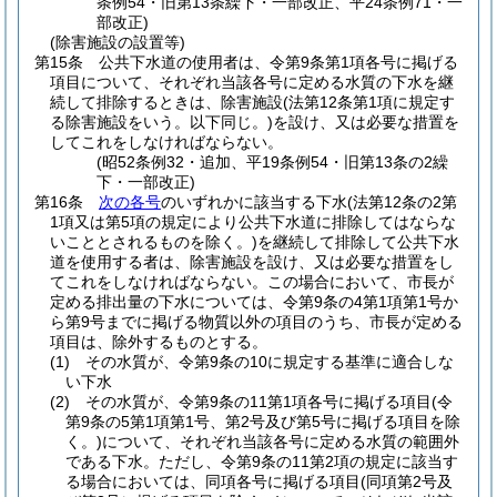
条例54・旧第13条繰下・一部改正、平24条例71・一
部改正)
(除害施設の設置等)
第15条
公共下水道の使用者は、令第9条第1項各号に掲げる
項目について、それぞれ当該各号に定める水質の下水を継
続して排除するときは、除害施設
(法第12条第1項に規定す
る除害施設をいう。以下同じ。)
を設け、又は必要な措置を
してこれをしなければならない。
(昭52条例32・追加、平19条例54・旧第13条の2繰
下・一部改正)
第16条
次の各号
のいずれかに該当する下水
(法第12条の2第
1項又は第5項の規定により公共下水道に排除してはならな
いこととされるものを除く。)
を継続して排除して公共下水
道を使用する者は、除害施設を設け、又は必要な措置をし
てこれをしなければならない。
この場合において、市長が
定める排出量の下水については、令第9条の4第1項第1号か
ら第9号までに掲げる物質以外の項目のうち、市長が定める
項目は、除外するものとする。
(1)
その水質が、令第9条の10に規定する基準に適合しな
い下水
(2)
その水質が、令第9条の11第1項各号に掲げる項目
(令
第9条の5第1項第1号、第2号及び第5号に掲げる項目を除
く。)
について、それぞれ当該各号に定める水質の範囲外
である下水。
ただし、令第9条の11第2項の規定に該当す
る場合においては、同項各号に掲げる項目
(同項第2号及