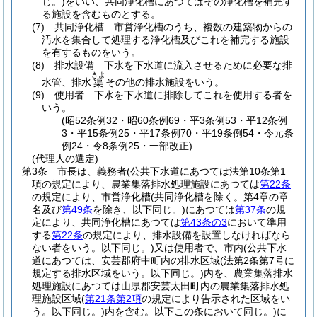
じ。)
をいい、共同浄化槽にあつてはその浄化槽を補完す
る施設を含むものとする。
(7)
共同浄化槽 市営浄化槽のうち、複数の建築物からの
汚水を集合して処理する浄化槽及びこれを補完する施設
を有するものをいう。
(8)
排水設備 下水を下水道に流入させるために必要な排
きよ
水管、排水
その他の排水施設をいう。
渠
(9)
使用者 下水を下水道に排除してこれを使用する者を
いう。
(昭52条例32・昭60条例69・平3条例53・平12条例
3・平15条例25・平17条例70・平19条例54・令元条
例24・令8条例25・一部改正)
(代理人の選定)
第3条
市長は、義務者
(公共下水道にあつては法第10条第1
項の規定により、農業集落排水処理施設にあつては
第22条
の規定により、市営浄化槽
(共同浄化槽を除く。第4章の章
名及び
第49条
を除き、以下同じ。)
にあつては
第37条
の規
定により、共同浄化槽にあつては
第43条の3
において準用
する
第22条
の規定により、排水設備を設置しなければなら
ない者をいう。以下同じ。)
又は使用者で、市内
(公共下水
道にあつては、安芸郡府中町内の排水区域
(法第2条第7号に
規定する排水区域をいう。以下同じ。)
内を、農業集落排水
処理施設にあつては山県郡安芸太田町内の農業集落排水処
理施設区域
(
第21条第2項
の規定により告示された区域をい
う。以下同じ。)
内を含む。以下この条において同じ。)
に