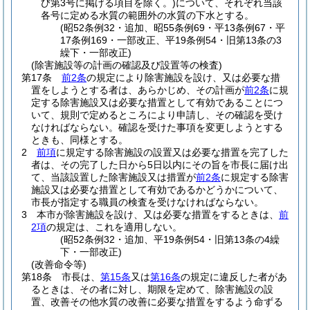
び第3号に掲げる項目を除く。)
について、それぞれ当該
各号に定める水質の範囲外の水質の下水とする。
(昭52条例32・追加、昭55条例69・平13条例67・平
17条例169・一部改正、平19条例54・旧第13条の3
繰下・一部改正)
(除害施設等の計画の確認及び設置等の検査)
第17条
前2条
の規定により除害施設を設け、又は必要な措
置をしようとする者は、あらかじめ、その計画が
前2条
に規
定する除害施設又は必要な措置として有効であることにつ
いて、規則で定めるところにより申請し、その確認を受け
なければならない。
確認を受けた事項を変更しようとする
ときも、同様とする。
2
前項
に規定する除害施設の設置又は必要な措置を完了した
者は、その完了した日から5日以内にその旨を市長に届け出
て、当該設置した除害施設又は措置が
前2条
に規定する除害
施設又は必要な措置として有効であるかどうかについて、
市長が指定する職員の検査を受けなければならない。
3
本市が除害施設を設け、又は必要な措置をするときは、
前
2項
の規定は、これを適用しない。
(昭52条例32・追加、平19条例54・旧第13条の4繰
下・一部改正)
(改善命令等)
第18条
市長は、
第15条
又は
第16条
の規定に違反した者があ
るときは、その者に対し、期限を定めて、除害施設の設
置、改善その他水質の改善に必要な措置をするよう命ずる