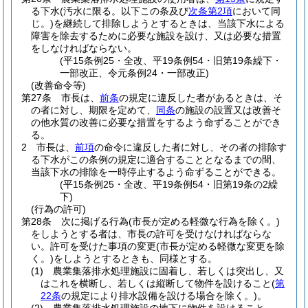
る下水
(汚水に限る。以下この条及び
次条第2項
において同
じ。)
を継続して排除しようとするときは、当該下水による
障害を除去するために必要な施設を設け、又は必要な措置
をしなければならない。
(平15条例25・全改、平19条例54・旧第19条繰下・
一部改正、令元条例24・一部改正)
(改善命令等)
第27条
市長は、
前条
の規定に違反した者があるときは、そ
の者に対し、期限を定めて、
同条
の施設の設置又は改善そ
の他水質の改善に必要な措置をするよう命ずることができ
る。
2
市長は、
前項
の命令に違反した者に対し、その者の排除す
る下水がこの条例の規定に適合することとなるまでの間、
当該下水の排除を一時停止するよう命ずることができる。
(平15条例25・全改、平19条例54・旧第19条の2繰
下)
(行為の許可)
第28条
次に掲げる行為
(市長が定める軽微な行為を除く。)
をしようとする者は、市長の許可を受けなければならな
い。
許可を受けた事項の変更
(市長が定める軽微な変更を除
く。)
をしようとするときも、同様とする。
(1)
農業集落排水処理施設に固着し、若しくは突出し、又
はこれを横断し、若しくは縦断して物件を設けること
(
第
22条
の規定により排水設備を設ける場合を除く。)
。