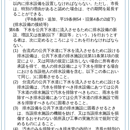
以内に排水設備を設置しなければならない。
ただし、市長
は、特別の理由があると認めた場合は、その期間を延長す
ることができる。
(平8条例3・追加、平19条例54・旧第4条の2繰下)
(排水設備の接続等)
第6条
下水を公共下水道に流入させるために排水設備の新
設、増設又は改築
(以下「新設等」という。)
を行おうとす
る者は、次に定めるところによりこれを行わなければなら
ない。
(1)
合流式の公共下水道に下水を流入させるために設ける
排水設備は、公共下水道の排水施設
(法第11条第1項の規
定により、又は同項の規定に該当しない場合に所有者の
承諾を得て、他人の排水設備により下水を排除する場合
における当該他人の排水設備を含む。以下この条におい
て同じ。)
に固着させること。
(2)
分流式の公共下水道に下水を流入させるために設ける
排水設備は、汚水を排除すべき排水設備にあつては公共
下水道の排水施設で汚水を排除すべきものに、雨水を排
除すべき排水設備にあつては公共下水道の排水施設で雨
水を排除すべきものに固着させること。
(3)
排水設備を公共下水道の排水施設に固着させるとき
は、当該排水施設の機能を妨げ、又は当該排水施設を損
傷するおそれのない箇所及び工事の実施方法で規則で定
めるものによること。
(4)
汚水のみを排除すべき排水管の内径は、市長が特別の