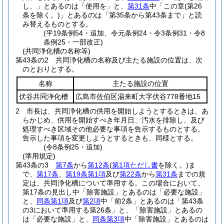
し、」とあるのは「使用を」と、
第31条
中「この章
(第26
条を除く。)
」とあるのは「第35条から第43条まで」と読
み替えるものとする。
(平19条例54・追加、令元条例24・令3条例31・令8
条例25・一部改正)
(共同浄化槽の名称等)
第43条の2
共同浄化槽の名称及び主たる施設の位置は、次
のとおりとする。
名称
主たる施設の位置
伏谷共同浄化槽
広島市佐伯区湯来町大字伏谷778番地15
2
市長は、共同浄化槽の供用を開始しようとするときは、あ
らかじめ、供用を開始すべき年月日、汚水を排除し、及び
処理すべき区域その他必要な事項を告示するものとする。
告示した事項を変更しようとするときも、同様とする。
(令8条例25・追加)
(準用規定)
第43条の3
第7条
から
第12条
(
第1項ただし書
を除く。)
ま
で、
第17条
、
第19条第1項
及び
第22条
から
第31条
までの規
定は、共同浄化槽について準用する。
この場合において、
第17条の見出し中「除害施設」とあるのは「必要な施設」
と、
同条第1項
及び
第2項
中「前2条」とあるのは「第43条
の3において準用する第26条」と、「除害施設」とあるの
は「必要な施設」と、
同条第3項
中「除害施設」とあるのは