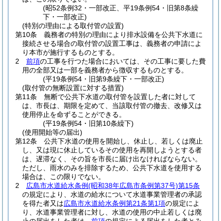
(昭52条例32・一部改正、平19条例54・旧第8条繰
下・一部改正)
(特別の理由による取付管の設置)
第10条
義務者の特別の理由により排水設備を公共下水道に
接続させる場合の取付管の設置工事は、義務者の申請によ
り本市が施行するものとする。
2
前項
の工事を行つた場合においては、その工事に要した費
用の全部又は一部を義務者から徴収するものとする。
(平19条例54・旧第9条繰下・一部改正)
(取付管の無断設置に対する措置)
第11条
無断で公共下水道の取付管を設置した者に対して
は、市長は、期限を定めて、当該取付管の撤去、改修又は
使用停止を命ずることができる。
(平19条例54・旧第10条繰下)
(使用開始等の届出)
第12条
公共下水道の使用を開始し、休止し、若しくは廃止
し、又は現に休止しているその使用を再開しようとする者
は、遅滞なく、その旨を市長に届け出なければならない。
ただし、雨水のみを排除するため、公共下水道を使用する
場合は、この限りでない。
2
広島市水道給水条例
(昭和38年広島市条例第37号)
第15条
の規定により、水道の給水について水道事業管理者の承認
を得た者又は
広島市水道給水条例第21条第1項
の規定によ
り、水道事業管理者に対し、水道の使用の中止若しくは廃