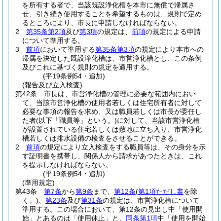
を所有する者で、当該既設浄化槽を本市に無償で帰属さ
せ、引き続き使用することを希望するものは、規則で定め
るところにより、市長に申請しなければならない。
2
第35条第2項
及び
第3項
の規定は、
前項
の規定による申請
について準用する。
3
前項
において準用する
第35条第3項
の規定により本市への
帰属を決定した既設浄化槽は、市営浄化槽とし、この条例
及びこれに基づく規則の規定を適用する。
(平19条例54・追加)
(報告及び立入検査)
第42条
市長は、市営浄化槽の管理に必要な範囲内におい
て、当該市営浄化槽の使用者若しくは住宅所有者に対して
必要な事項の報告を求め、又は職員若しくは市長が委任し
た者
(以下「職員等」という。)
に対して、当該市営浄化槽
が設置されている住宅若しくは敷地に立ち入り、市営浄化
槽若しくは排水設備の検査をさせることができる。
2
前項
の規定により立入検査をする職員等は、その身分を示
す証明書を携帯し、関係人から請求があつたときは、これ
を提示しなければならない。
(平19条例54・追加)
(準用規定)
第43条
第7条
から
第9条
まで、
第12条
(
第1項ただし書
を除
く。)
、
第23条
及び
第31条
の規定は、市営浄化槽について
準用する。
この場合において、第12条の見出し中「使用開
始」とあるのは「使用休止」と、
同条第1項
中「使用を開始