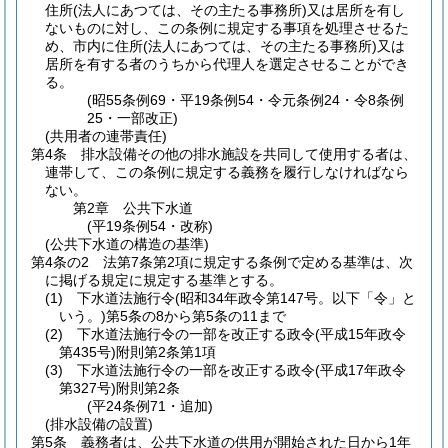
住所
(法人にあつては、その主たる事務所)
又は居所を有し
ないものに対し、この条例に規定する事項を処理させるた
め、市内に住所
(法人にあつては、その主たる事務所)
又は
居所を有する者のうちから代理人を選定させることができ
る。
(昭55条例69・平19条例54・令元条例24・令8条例
25・一部改正)
(共用者の連帯責任)
第4条
排水設備その他の排水施設を共同して使用する者は、
連帯して、この条例に規定する義務を履行しなければなら
ない。
第2章
公共下水道
(平19条例54・改称)
(公共下水道の構造の基準)
第4条の2
法第7条第2項に規定する条例で定める基準は、次
に掲げる規定に規定する基準とする。
(1)
下水道法施行令
(昭和34年政令第147号。以下「令」と
いう。)
第5条の8から第5条の11まで
(2)
下水道法施行令の一部を改正する政令
(平成15年政令
第435号)
附則第2条第1項
(3)
下水道法施行令の一部を改正する政令
(平成17年政令
第327号)
附則第2条
(平24条例71・追加)
(排水設備の設置)
第5条
義務者は、公共下水道の供用が開始された日から1年