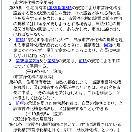
(市営浄化槽の変更等)
第39条
住宅所有者
(
第35条第3項
の規定により市営浄化槽を
設置する旨の決定の通知を受け、その設置がされる前の住
宅を所有する者を含む。)
は、市営浄化槽の設置に係る住宅
の規模又は用途を変更しようとする場合は、当該住宅の規
模又は用途の変更について、あらかじめ、市長に届け出な
ければならない。
2
前項
に規定する場合において、当該市営浄化槽の規模を超
える市営浄化槽が必要となるときは、当該者は、
同項
の規
定にかかわらず、規則で定めるところにより、市長に申請
しなければならない。
3
第35条第2項
及び
第3項
の規定は、
前項
の規定による申請
について準用する。
(平19条例54・追加)
(市営浄化槽の移設等)
第40条
住宅所有者は、自己の都合により、当該市営浄化槽
を移設し、又は撤去する必要が生じたときは、その旨を市
長に申請し、その承認を受けなければ、これを移設し、又
は撤去してはならない。
2
前項
の承認を受けた住宅所有者は、自己の負担により、当
該市営浄化槽を移設し、又は撤去することができる。
(平19条例54・追加)
(既設浄化槽の帰属等)
第41条
市営浄化槽区域内において、住宅に設置されている
浄化槽
(市営浄化槽を除く。以下「既設浄化槽」という。)