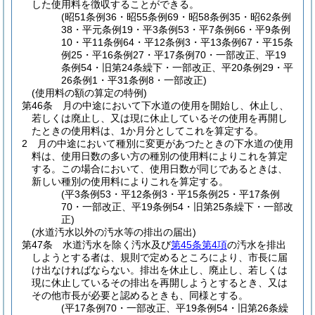
した使用料を徴収することができる。
(昭51条例36・昭55条例69・昭58条例35・昭62条例
38・平元条例19・平3条例53・平7条例66・平9条例
10・平11条例64・平12条例3・平13条例67・平15条
例25・平16条例27・平17条例70・一部改正、平19
条例54・旧第24条繰下・一部改正、平20条例29・平
26条例1・平31条例8・一部改正)
(使用料の額の算定の特例)
第46条
月の中途において下水道の使用を開始し、休止し、
若しくは廃止し、又は現に休止しているその使用を再開し
たときの使用料は、1か月分としてこれを算定する。
2
月の中途において種別に変更があつたときの下水道の使用
料は、使用日数の多い方の種別の使用料によりこれを算定
する。
この場合において、使用日数が同じであるときは、
新しい種別の使用料によりこれを算定する。
(平3条例53・平12条例3・平15条例25・平17条例
70・一部改正、平19条例54・旧第25条繰下・一部改
正)
(水道汚水以外の汚水等の排出の届出)
第47条
水道汚水を除く汚水及び
第45条第4項
の汚水を排出
しようとする者は、規則で定めるところにより、市長に届
け出なければならない。
排出を休止し、廃止し、若しくは
現に休止しているその排出を再開しようとするとき、又は
その他市長が必要と認めるときも、同様とする。
(平17条例70・一部改正、平19条例54・旧第26条繰