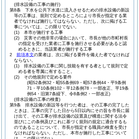
(排水設備の工事の施行)
第8条
下水を公共下水道に流入させるための排水設備の新設
等の工事は、規則で定めるところにより市長が指定する業
者でなければ施行してはならない。
ただし、次に掲げる工
事については、この限りでない。
(1)
本市が施行する工事
(2)
災害その他非常の場合において、市長が他の市町村長
の指定を受けた業者に工事を施行させる必要があると認
めるときに、当該業者が施行する工事
2
前項本文
の業者は、次に掲げる要件を備えた者でなければ
ならない。
(1)
排水設備の工事に関し技能を有する者として規則で定
める者を専属に有すること。
(2)
その他規則で定める要件
(昭52条例32・昭55条例69・昭57条例44・平9条例
71・平10条例102・平12条例78・一部改正、平19条
例54・旧第7条繰下、令8条例2・一部改正)
(排水設備の工事の検査)
第9条
排水設備の新設等を行つた者は、その工事の完了した
ときは、工事の完了した日から5日以内にその旨を市長に届
け出て、その工事が排水設備の設置及び構造に関する法令
並びにこの条例及びこれに基づく規則の規定に適合するも
のであることについて、市長が指定する職員の検査を受け
なければならない。
ただし、本市が施行した工事について
は、この限りでない。