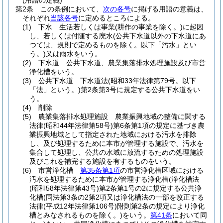
(用語の定義)
第2条
この条例において、
次の各号
に掲げる用語の意義は、
それぞれ
当該各号
に定めるところによる。
(1)
下水 生活若しくは事業
(耕作の事業を除く。)
に起因
し、若しくは付随する廃水
(公共下水道以外の下水道にあ
つては、規則で定めるものを除く。以下「汚水」とい
う。)
又は雨水をいう。
(2)
下水道 公共下水道、農業集落排水処理施設及び市営
浄化槽をいう。
(3)
公共下水道 下水道法
(昭和33年法律第79号。以下
「法」という。)
第2条第3号に規定する公共下水道をい
う。
(4)
削除
(5)
農業集落排水処理施設 農業振興地域の整備に関する
法律
(昭和44年法律第58号)
第6条第1項の規定に基づき農
業振興地域として指定された地域における汚水を排除
し、及び処理するために本市が管理する施設で、汚水を
集合して処理し、公共の水域に放流するための処理施設
及びこれを補完する施設を有するものをいう。
(6)
市営浄化槽
第35条第1項
の市営浄化槽区域における
汚水を処理するために本市が管理する浄化槽
(浄化槽法
(昭和58年法律第43号)
第2条第1号の2に規定する公共浄
化槽
(同法第3条の2第2項又は浄化槽法の一部を改正する
法律
(平成12年法律第106号)
附則第2条の規定により浄化
槽とみなされるものを除く。)
をいう。
第41条
において同