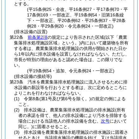
とする。
(平15条例25・全改、平16条例27・平17条例70・平
17条例169・一部改正、平19条例54・旧第16条繰
下・一部改正、平20条例62・平25条例37・平28条
例28・平29条例20・令元条例24・一部改正)
(排水設備の設置)
第22条
前条第2項
の規定により告示された区域
(以下「農業
集落排水処理施設区域」という。)
内において建築物を所有
する者は、農業集落排水処理施設の供用が開始された日か
ら1年以内に排水設備を設置しなければならない。
ただし、
市長が特別の理由があると認めた場合は、この限りでな
い。
(平19条例54・追加、令元条例24・一部改正)
(排水設備の接続等)
第23条
汚水を農業集落排水処理施設に流入させるために排
水設備の新設等を行おうとする者は、次に定めるところに
よりこれを行わなければならない。
(1)
令第8条
(第1号及び第6号を除く。)
の規定の例による
こと。
(2)
排水設備は、農業集落排水処理施設の排水施設
(所有
者の承諾を得て、他人の排水設備により汚水を排除する
場合における当該他人の排水設備を含む。
次号
において
同じ。)
に固着させること。
(3)
排水設備を農業集落排水処理施設の排水施設に固着さ
せるときは、当該排水施設の機能を妨げ、又は当該排水