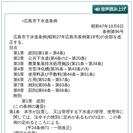
○広島市下水道条例
昭和47年10月6日
条例第96号
広島市下水道条例(昭和27年広島市条例第18号)の全部を改
正する。
目次
第1章
総則
(第1条～第4条)
第2章
公共下水道
(第4条の2～第20条)
第3章
農業集落排水処理施設
(第21条～第34条)
第4章
市営浄化槽
(第35条～第43条の3)
第5章
使用料及び手数料
(第44条～第51条)
第6章
占用
(第52条～第57条)
第7章
雑則
(第58条～第63条)
第8章
罰則
(第64条～第66条)
附則
第1章
総則
(この条例の趣旨)
第1条
本市が設置し、又は管理する下水道の管理、使用等に
関しては、法令その他別に定めがあるもののほか、この条
例の定めるところによる。
(平24条例71・一部改正)