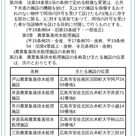
第20条
法第24条第1項の条例で定める軽微な変更は、公共
下水道の施設の機能を妨げ、又はその施設を損傷するおそ
れのない物件で同項の許可を受けて設けたもの
(地上に存す
る部分に限る。)
に対する添加であつて、同項の許可を受け
た者が当該物件を設ける目的に付随して行うものとする。
(平19条例54・旧第15条繰下・一部改正)
第3章
農業集落排水処理施設
(平15条例25・全改、平17条例70・改称、平19条例
54・旧第4章繰上・改称、令元条例24・改称)
(農業集落排水処理施設の名称等)
第21条
農業集落排水処理施設の名称及び主たる施設の位置
は、次のとおりとする。
名称
主たる施設の位置
戸山農業集落排水処理
広島市安佐南区沼田町大字阿戸24
施設
59番地1
井原農業集落排水処理
広島市安佐北区白木町大字井原71
施設
42番地6
市川農業集落排水処理
広島市安佐北区白木町大字小越14
施設
59番地4
井原高南農業集落排水
広島市安佐北区白木町大字秋山21
処理施設
28番地7
三田農業集落排水処理
広島市安佐北区白木町大字三田10