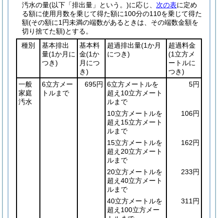
汚水の量
(以下「排出量」という。)
に応じ、
次の表
に定め
る額に使用月数を乗じて得た額に100分の110を乗じて得た
額
(その額に1円未満の端数があるときは、その端数金額を
切り捨てた額)
とする。
種別
基本排出
基本料
超過排出量
(1か月
超過料金
量
(1か月に
金
(1か
につき)
(1立方メ
つき)
月につ
ートルに
き)
つき)
一般
6立方メー
695円
6立方メートルを
5円
家庭
トルまで
超え10立方メート
汚水
ルまで
10立方メートルを
106円
超え15立方メート
ルまで
15立方メートルを
162円
超え20立方メート
ルまで
20立方メートルを
233円
超え40立方メート
ルまで
40立方メートルを
311円
超え100立方メー