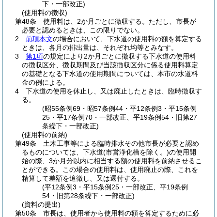
下・一部改正)
(使用料の徴収)
第48条
使用料は、2か月ごとに徴収する。
ただし、市長が
必要と認めるときは、この限りでない。
2
前項本文
の場合において、下水道の使用料の額を算定する
ときは、各月の排出量は、それぞれ均等とみなす。
3
第1項
の規定により2か月ごとに徴収する下水道の使用料
の徴収区分、徴収期間及び当該徴収区分に係る使用料算定
の基礎となる下水道の使用期間については、本市の水道料
金の例による。
4
下水道の使用を休止し、又は廃止したときは、臨時徴収す
る。
(昭55条例69・昭57条例44・平12条例3・平15条例
25・平17条例70・一部改正、平19条例54・旧第27
条繰下・一部改正)
(使用料の前納)
第49条
土木工事等による臨時排水その他市長が必要と認め
るものについては、下水道
(市営浄化槽を除く。)
の使用開
始の際、3か月分以内に相当する額の使用料を前納させるこ
とができる。
この場合の使用料は、使用廃止の際、これを
精算して差額を追徴し、又は還付する。
(平12条例3・平15条例25・一部改正、平19条例
54・旧第28条繰下・一部改正)
(資料の提出)
第50条
市長は、使用者から使用料の額を算定するために必