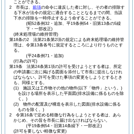
ことができる。
2
市長は、
前項
の命令に違反した者に対し、その者の排除す
る下水が法令の規定に適合することとなるまでの間、当該
下水の排除を一時停止するよう命ずることができる。
(昭52条例32・追加、平19条例54・旧第13条の5繰
下・一部改正)
(終末処理場の維持管理)
第18条の2
法第21条第2項の規定による終末処理場の維持管
理は、令第13条各号に規定するところにより行うものとす
る。
(平24条例71・追加)
(行為の許可)
第19条
法第24条第1項の許可を受けようとする者は、所定
の申請書に次に掲げる図面を添付して市長に提出しなけれ
ばならない。
許可を受けた事項の変更をしようとするとき
も、同様とする。
(1)
施設又は工作物その他の物件
(以下「物件」という。)
を設ける場所を表示した平面図
(排水設備に係るものを除
く。)
(2)
物件の配置及び構造を表示した図面
(排水設備に係る
ものを除く。)
2
令第16条で定める軽微な行為をしようとする者は、あら
かじめ、その旨を市長に届け出なければならない。
(平19条例54・旧第14条繰下・一部改正)
(許可を要しない軽微な変更)