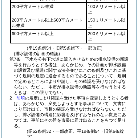
200平方メートル未満
100ミリメートル以
上
200平方メートル以上600平方メート
150ミリメートル以
ル未満
上
600平方メートル以上
200ミリメートル以
上
(平19条例54・旧第5条繰下・一部改正)
(排水設備の計画の確認)
第7条
下水を公共下水道に流入させるための排水設備の新設
等を行おうとする者は、あらかじめ、その計画が排水設備
の設置及び構造に関する法令並びにこの条例及びこれに基
づく規則の規定に適合するものであることについて、規則
で定めるところにより申請し、その確認を受けなければな
らない。
ただし、本市が排水設備の新設等を行おうとする
ときは、この限りでない。
2
前項
の規定により確認を受けた事項を変更しようとする者
は、あらかじめ、変更しようとする事項について、文書に
より届け出て、市長の確認を受けなければならない。
ただ
し、排水設備の構造に影響を及ぼすおそれのない変更にあ
つては、事前にその旨を市長に届け出ることをもつて足り
る。
(昭52条例32・一部改正、平19条例54・旧第6条繰
下)