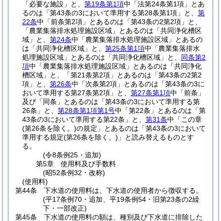
「必要な施設」と、
第19条第1項
中「法第24条第1項」とあ
るのは「第43条の3において準用する第28条第1項」と、
第
22条
中「前条第2項」とあるのは「第43条の2第2項」と、
「農業集落排水処理施設区域」とあるのは「共同浄化槽区
域」と、
第24条
中「農業集落排水処理施設区域」とあるの
は「共同浄化槽区域」と、
第25条第1項
中「農業集落排水
処理施設区域」とあるのは「共同浄化槽区域」と、
同条第2
項
中「農業集落排水処理施設区域」とあるのは「共同浄化
槽区域」と、「第21条第2項」とあるのは「第43条の2第2
項」と、
第26条
中「次条第2項」とあるのは「第43条の3に
おいて準用する第27条第2項」と、
第27条第1項
中「前条」
及び「同条」とあるのは「第43条の3において準用する第
26条」と、
第28条第1項第1号
中「第22条」とあるのは「第
43条の3において準用する第22条」と、
第31条
中「この章
(第26条を除く。)
の規定」とあるのは「第43条の3において
準用する規定
(第26条を除く。)
」と読み替えるものとす
る。
(令8条例25・追加)
第5章
使用料及び手数料
(昭52条例32・改称)
(使用料)
第44条
下水道の使用料は、下水道の使用者から徴収する。
(平17条例70・追加、平19条例54・旧第23条の2繰
下・一部改正)
第45条
下水道の使用料の額は、種別及び下水道に排除した