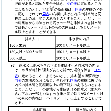
理由があると認めた場合を除き、
次の表
に定めるところ
きよ
によるものとし、排水
の断面積は、
同表
の左欄の区分
渠
に応じ、それぞれ
同表
の右欄に掲げる内径の排水管と同
程度以上の流下能力のあるものとすること。
ただし、一
の建築物から排除される汚水の一部を排除すべき排水管
で延長が3メートル以下のものの内径は、75ミリメート
ル以上とすることができる。
排水人口
排水管の内径
150人未満
100ミリメートル以上
150人以上300人未満
150ミリメートル以上
300人以上
200ミリメートル以上
(5)
雨水又は雨水を含む下水を排除すべき排水管の内径
は、市長が特別の理由があると認めた場合を除き、
次の
きよ
表
に定めるところによるものとし、排水
の断面積は、
渠
同表
の左欄の区分に応じ、それぞれ
同表
の右欄に掲げる
内径の排水管と同程度以上の流下能力のあるものとする
こと。
ただし、一の敷地から排除される雨水又は雨水を
含む下水の一部を排除すべき排水管で延長が3メートル以
下のものの内径は、75ミリメートル以上とすることがで
きる。
排水面積
排水管の内径