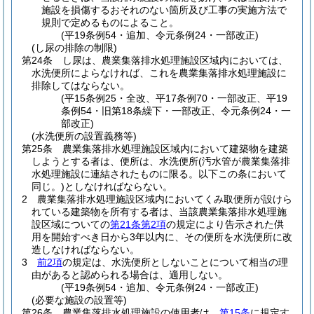
施設を損傷するおそれのない箇所及び工事の実施方法で
規則で定めるものによること。
(平19条例54・追加、令元条例24・一部改正)
(し尿の排除の制限)
第24条
し尿は、農業集落排水処理施設区域内においては、
水洗便所によらなければ、これを農業集落排水処理施設に
排除してはならない。
(平15条例25・全改、平17条例70・一部改正、平19
条例54・旧第18条繰下・一部改正、令元条例24・一
部改正)
(水洗便所の設置義務等)
第25条
農業集落排水処理施設区域内において建築物を建築
しようとする者は、便所は、水洗便所
(汚水管が農業集落排
水処理施設に連結されたものに限る。以下この条において
同じ。)
としなければならない。
2
農業集落排水処理施設区域内においてくみ取便所が設けら
れている建築物を所有する者は、当該農業集落排水処理施
設区域についての
第21条第2項
の規定により告示された供
用を開始すべき日から3年以内に、その便所を水洗便所に改
造しなければならない。
3
前2項
の規定は、水洗便所としないことについて相当の理
由があると認められる場合は、適用しない。
(平19条例54・追加、令元条例24・一部改正)
(必要な施設の設置等)
第26条
農業集落排水処理施設の使用者は、
第15条
に規定す