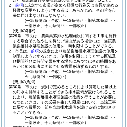
(2)
農業集落排水処理施設の地下に物件を設けること。
2
前項
に規定する市長が定める軽微な行為又は市長が定める
軽微な変更をしようとする者は、あらかじめ、その旨を市
長に届け出なければならない。
(平15条例25・全改、平19条例54・旧第20条繰下・
一部改正、令元条例24・一部改正)
(使用の制限)
第29条
市長は、農業集落排水処理施設に関する工事を施行
する場合その他やむを得ない理由がある場合には、当該農
業集落排水処理施設の使用を一時制限することができる。
2
市長は、
前項
の規定により農業集落排水処理施設の使用を
制限しようとするときは、使用を制限しようとする区域及
び期間並びに時間制限をする場合にあつてはその時間をあ
らかじめ関係者に周知させる措置を講ずるものとする。
(平15条例25・全改、平19条例54・旧第21条繰下、
令元条例24・一部改正)
(費用の負担)
第30条
市長は、規則で定めるところにより算定した量以上
の汚水を排除することができる排水設備が設けられること
により、農業集落排水処理施設の改築を行うことが必要に
なつたときは、その必要を生じた限度において、当該工事
に要する費用の一部を当該排水設備を設ける者に負担させ
ることができる。
(平15条例25・全改、平19条例54・旧第22条繰下・
一部改正、令元条例24・一部改正)