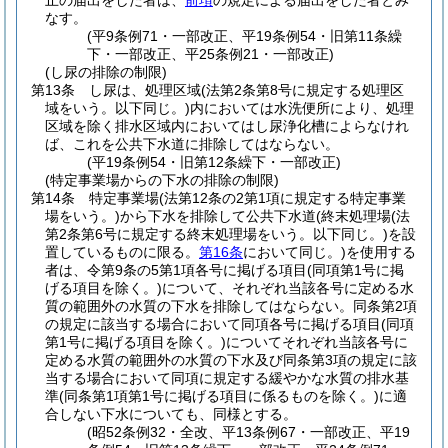
止の届出をした者は、
前項
の規定による届出をした者とみ
なす。
(平9条例71・一部改正、平19条例54・旧第11条繰
下・一部改正、平25条例21・一部改正)
(し尿の排除の制限)
第13条
し尿は、処理区域
(法第2条第8号に規定する処理区
域をいう。以下同じ。)
内においては水洗便所により、処理
区域を除く排水区域内においてはし尿浄化槽によらなけれ
ば、これを公共下水道に排除してはならない。
(平19条例54・旧第12条繰下・一部改正)
(特定事業場からの下水の排除の制限)
第14条
特定事業場
(法第12条の2第1項に規定する特定事業
場をいう。)
から下水を排除して公共下水道
(終末処理場
(法
第2条第6号に規定する終末処理場をいう。以下同じ。)
を設
置しているものに限る。
第16条
において同じ。)
を使用する
者は、令第9条の5第1項各号に掲げる項目
(同項第1号に掲
げる項目を除く。)
について、それぞれ当該各号に定める水
質の範囲外の水質の下水を排除してはならない。
同条第2項
の規定に該当する場合において同項各号に掲げる項目
(同項
第1号に掲げる項目を除く。)
についてそれぞれ当該各号に
定める水質の範囲外の水質の下水及び同条第3項の規定に該
当する場合において同項に規定する緩やかな水質の排水基
準
(同条第1項第1号に掲げる項目に係るものを除く。)
に適
合しない下水についても、同様とする。
(昭52条例32・全改、平13条例67・一部改正、平19