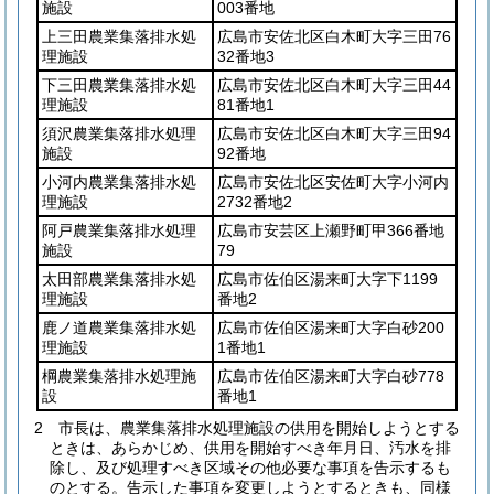
施設
003番地
上三田農業集落排水処
広島市安佐北区白木町大字三田76
理施設
32番地3
下三田農業集落排水処
広島市安佐北区白木町大字三田44
理施設
81番地1
須沢農業集落排水処理
広島市安佐北区白木町大字三田94
施設
92番地
小河内農業集落排水処
広島市安佐北区安佐町大字小河内
理施設
2732番地2
阿戸農業集落排水処理
広島市安芸区上瀬野町甲366番地
施設
79
太田部農業集落排水処
広島市佐伯区湯来町大字下1199
理施設
番地2
鹿ノ道農業集落排水処
広島市佐伯区湯来町大字白砂200
理施設
1番地1
棡農業集落排水処理施
広島市佐伯区湯来町大字白砂778
設
番地1
2
市長は、農業集落排水処理施設の供用を開始しようとする
ときは、あらかじめ、供用を開始すべき年月日、汚水を排
除し、及び処理すべき区域その他必要な事項を告示するも
のとする。
告示した事項を変更しようとするときも、同様