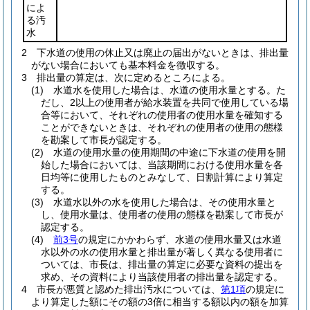
によ
る汚
水
2
下水道の使用の休止又は廃止の届出がないときは、排出量
がない場合においても基本料金を徴収する。
3
排出量の算定は、次に定めるところによる。
(1)
水道水を使用した場合は、水道の使用水量とする。
た
だし、2以上の使用者が給水装置を共同で使用している場
合等において、それぞれの使用者の使用水量を確知する
ことができないときは、それぞれの使用者の使用の態様
を勘案して市長が認定する。
(2)
水道の使用水量の使用期間の中途に下水道の使用を開
始した場合においては、当該期間における使用水量を各
日均等に使用したものとみなして、日割計算により算定
する。
(3)
水道水以外の水を使用した場合は、その使用水量と
し、使用水量は、使用者の使用の態様を勘案して市長が
認定する。
(4)
前3号
の規定にかかわらず、水道の使用水量又は水道
水以外の水の使用水量と排出量が著しく異なる使用者に
ついては、市長は、排出量の算定に必要な資料の提出を
求め、その資料により当該使用者の排出量を認定する。
4
市長が悪質と認めた排出汚水については、
第1項
の規定に
より算定した額にその額の3倍に相当する額以内の額を加算