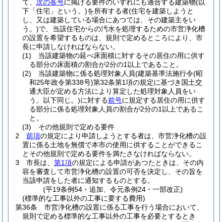
て、
次の各号
に掲げる要件のいずれにも適合する建築物
(以
下「住宅」という。)
を所有する者
(住宅を建築しようと
し、又は建築している場合にあつては、その建築主をい
う。)
で、当該住宅からの汚水を処理するための市営浄化槽
の設置を希望するものは、規則で定めるところにより、市
長に申請しなければならない。
(1)
当該建築物の延べ床面積に対するその居住の用に供す
る部分の床面積の割合が2分の1以上であること。
(2)
当該建築物に係る処理対象人員
(建築基準法施行令
(昭
和25年政令第338号)
第32条第1項の規定に基づき国土交
通大臣が定める方法により算定した処理対象人員をい
う。以下同じ。)
に対する
前号
に規定する居住の用に供す
る部分に係る処理対象人員の割合が2分の1以上であるこ
と。
(3)
その他規則で定める要件
2
前項
の規定により申請しようとする者は、市営浄化槽の設
置に係る土地を無償で本市の使用に供することができるこ
とその他規則で定める要件を満たさなければならない。
3
市長は、
第1項
の規定による申請があつたときは、その内
容を審査して市営浄化槽の設置の可否を決定し、その旨を
当該申請をした者に通知するものとする。
(平19条例54・追加、令元条例24・一部改正)
(標準的な工事以外の工事に要する費用)
第36条
市営浄化槽の設置に係る工事を行う場合において、
規則で定める標準的な工事以外の工事を必要とするとき