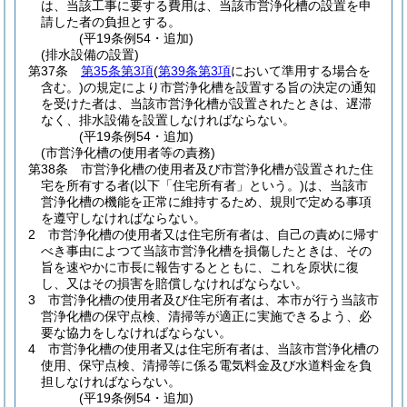
は、当該工事に要する費用は、当該市営浄化槽の設置を申
請した者の負担とする。
(平19条例54・追加)
(排水設備の設置)
第37条
第35条第3項
(
第39条第3項
において準用する場合を
含む。)
の規定により市営浄化槽を設置する旨の決定の通知
を受けた者は、当該市営浄化槽が設置されたときは、遅滞
なく、排水設備を設置しなければならない。
(平19条例54・追加)
(市営浄化槽の使用者等の責務)
第38条
市営浄化槽の使用者及び市営浄化槽が設置された住
宅を所有する者
(以下「住宅所有者」という。)
は、当該市
営浄化槽の機能を正常に維持するため、規則で定める事項
を遵守しなければならない。
2
市営浄化槽の使用者又は住宅所有者は、自己の責めに帰す
べき事由によつて当該市営浄化槽を損傷したときは、その
旨を速やかに市長に報告するとともに、これを原状に復
し、又はその損害を賠償しなければならない。
3
市営浄化槽の使用者及び住宅所有者は、本市が行う当該市
営浄化槽の保守点検、清掃等が適正に実施できるよう、必
要な協力をしなければならない。
4
市営浄化槽の使用者又は住宅所有者は、当該市営浄化槽の
使用、保守点検、清掃等に係る電気料金及び水道料金を負
担しなければならない。
(平19条例54・追加)