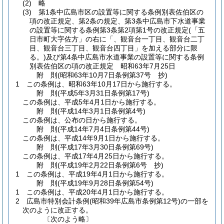
(2)
略
(3)
第1条中広島市区の設置等に関する条例別表佐伯区の
項の改正規定、第2条の規定、第3条中広島市下水道事業
の設置等に関する条例第3条第2項第1号の改正規定
(「五
日市町大字佐方」の右に「、観音台一丁目、観音台二丁
目、観音台三丁目、観音台四丁目」を加える部分に限
る。)
及び第4条中広島市水道事業の設置等に関する条例
別表佐伯区の項の改正規定 昭和63年7月25日
附
則
(昭和63年10月7日
条例第37号 抄)
1
この条例は、昭和63年10月17日から施行する。
附
則
(平成5年3月31日
条例第17号)
この条例は、平成5年4月1日から施行する。
附
則
(平成14年3月1日
条例第4号)
この条例は、公布の日から施行する。
附
則
(平成14年7月4日
条例第44号)
この条例は、平成14年9月1日から施行する。
附
則
(平成17年3月30日
条例第69号)
この条例は、平成17年4月25日から施行する。
附
則
(平成19年2月22日
条例第6号 抄)
1
この条例は、平成19年4月1日から施行する。
附
則
(平成19年9月28日
条例第54号)
1
この条例は、平成20年4月1日から施行する。
2
広島市特別会計条例
(昭和39年広島市条例第12号)
の一部を
次のように改正する。
〔次のよう略〕