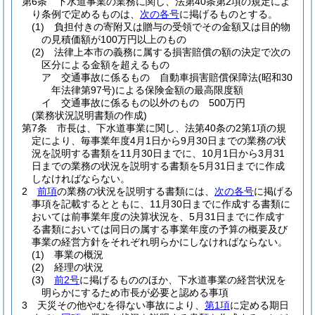
第6条
下水道事業の業務に関し、法第40条第2項の規定によ
り条例で定めるものは、
次の各号
に掲げるものとする。
(1)
負担付きの寄附又は贈与の受領でその金額又は目的物
の見積価額が100万円以上のもの
(2)
法律上本市の義務に属する損害賠償の額の決定で次の
区分による金額を超えるもの
ア
交通事故に係るもの 自動車損害賠償保障法
(昭和30
年法律第97号)
による保険金額の最高限度額
イ
交通事故に係るもの以外のもの 500万円
(業務状況説明書類の作成)
第7条
市長は、下水道事業に関し、法第40条の2第1項の規
定により、毎事業年度4月1日から9月30日までの業務の状
況を説明する書類を11月30日までに、10月1日から3月31
日までの業務の状況を説明する書類を5月31日までに作成
しなければならない。
2
前項
の業務の状況を説明する書類には、
次の各号
に掲げる
事項を記載するとともに、11月30日までに作成する書類に
おいては前事業年度の決算状況を、5月31日までに作成す
る書類においては同日の属する事業年度の予算の概要及び
事業の経営方針をそれぞれ明らかにしなければならない。
(1)
事業の概況
(2)
経理の状況
(3)
前2号
に掲げるもののほか、下水道事業の経営状況を
明らかにするため市長が必要と認める事項
3
天災その他やむを得ない事故により、
第1項
に定める期日