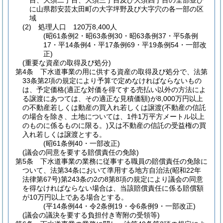
目、大須二丁目、大須三丁目及び大須四丁目の全部並び
に山県郡安芸太田町の大字坪野及び大字穴の各一部の区
域
(2)
処理人口 120万8,400人
(昭61条例2・昭63条例30・昭63条例37・平5条例
17・平14条例4・平17条例69・平19条例54・一部改
正)
(重要な資産の取得及び処分)
第4条
下水道事業の用に供する資産の取得及び処分で、法第
33条第2項の規定により予算で定めなければならないもの
は、予定価格
(適正な対価を得てする売払い以外の方法によ
る譲渡にあつては、その適正な見積価額)
が8,000万円以上
の不動産若しくは動産の買入れ若しくは譲渡
(不動産の信託
の場合を除き、土地については、1件1万平方メートル以上
のものに係るものに限る。)
又は不動産の信託の受益権の買
入れ若しくは譲渡とする。
(昭61条例40・一部改正)
(議会の同意を要する賠償責任の免除)
第5条
下水道事業の業務に従事する職員の賠償責任の免除に
ついて、法第34条において準用する地方自治法
(昭和22年
法律第67号)
第243条の2の8第8項の規定により議会の同意
を得なければならない場合は、当該賠償責任に係る賠償額
が10万円以上である場合とする。
(平14条例44・令2条例19・令6条例9・一部改正)
(議会の議決を要する負担付き寄附の受領等)