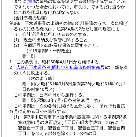
までに
同項
の業務の状況を説明する書類を作成することが
できなかつた場合においては、市長は、できるだけ速やか
にこれを作成しなければならない。
(会計事務の処理)
第8条
下水道事業の出納その他の会計事務のうち、次に掲げ
るものに係る権限は、法第34条の2ただし書の規定によ
り、会計管理者に行わせるものとする。
(1)
現金の出納及び保管に関すること。
(2)
有価証券の出納及び保管に関すること。
(平19条例6・一部改正)
附
則
1
この条例は、昭和60年4月1日から施行する。
2
広島市下水道条例
(昭和47年広島市条例第96号)
の一部を次
のように改正する。
〔次のよう略〕
附
則
(／昭和61年3月8日条例第2号／昭和61年10月1
日
条例第40号／)
この条例は、公布の日から施行する。
附
則
(昭和63年7月7日
条例第30号 抄)
この条例は、次の各号に掲げる区分に応じ、それぞれ当該
各号に定める日から施行する。
(1)
第3条中広島市下水道事業の設置等に関する条例第3条
第2項第1号の改正規定
(「五日市町大字佐方」の右に「、
観音台一丁目、観音台二丁目、観音台三丁目、観音台四
丁目」を加える部分を除く。)
公布の日