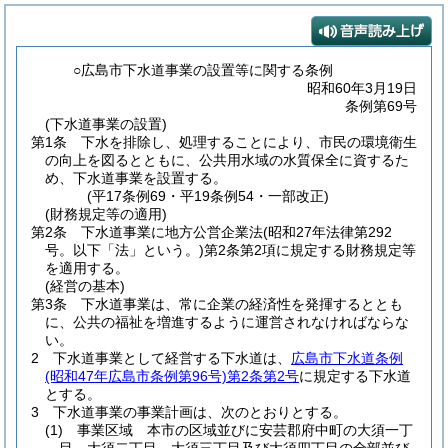
○広島市下水道事業の設置等に関する条例
昭和60年3月19日
条例第69号
(下水道事業の設置)
第1条
下水を排除し、処理することにより、市民の環境衛生
の向上を図るとともに、公共用水域の水質保全に資するた
め、下水道事業を設置する。
(平17条例69・平19条例54・一部改正)
(財務規定等の適用)
第2条
下水道事業に地方公営企業法
(昭和27年法律第292
号。以下「法」という。)
第2条第2項に規定する財務規定等
を適用する。
(経営の基本)
第3条
下水道事業は、常に企業の経済性を発揮するととも
に、公共の福祉を増進するように運営されなければならな
い。
2
下水道事業として経営する下水道は、
広島市下水道条例
(昭和47年広島市条例第96号)
第2条第2号
に規定する下水道
とする。
3
下水道事業の事業計画は、次のとおりとする。
(1)
事業区域 本市の区域並びに安芸郡府中町の大須一丁