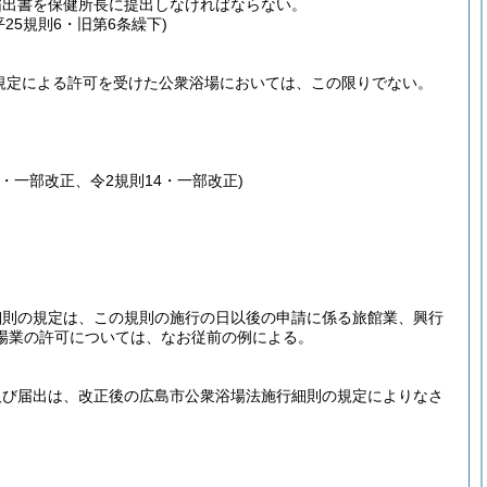
届出書を保健所長に提出しなければならない。
25規則6・旧第6条繰下)
規定による許可を受けた公衆浴場においては、この限りでない。
下・一部改正、令2規則14・一部改正)
細則の規定は、この規則の施行の日以後の申請に係る旅館業、興行
場業の許可については、なお従前の例による。
及び届出は、改正後の広島市公衆浴場法施行細則の規定によりなさ