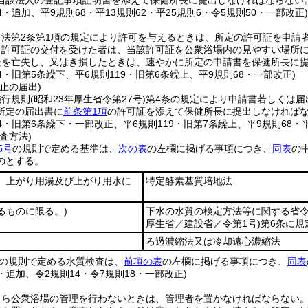
当該法人の登記事項証明書を添えて保健所長に提出しなければならない
64・追加、平9規則68・平13規則62・平25規則6・令5規則50・一部改正
、法第2条第1項の規定により許可を与えるときは、所定の許可証を申請
り許可証の交付を受けた者は、当該許可証を公衆浴場内の見やすい場所
証を亡失し、又はき損したときは、速やかに所定の申請書を保健所長に
64・旧第5条繰下、平6規則119・旧第6条繰上、平9規則68・一部改正)
止の届出)
施行規則
(昭和23年厚生省令第27号)
第4条の規定により申請書若しくは届
所定の届出書に
前条第1項
の許可証を添えて保健所長に提出しなければ
64・旧第6条繰下・一部改正、平6規則119・旧第7条繰上、平9規則68・
査方法)
5号
の規則で定める基準は、
次の表
の左欄に掲げる事項につき、
同表
の
のとする。
水、上がり用湯及び上がり用水に
特定酵素基質培地法
るものに限る。)
下水の水質の検定方法等に関する省
厚生省／建設省／令第1号)
第6条に規
ろ過濃縮法又は冷却遠心濃縮法
の規則で定める水質検査は、
前項の表
の左欄に掲げる事項につき、
同表
6・追加、令2規則14・令7規則18・一部改正)
自ら公衆浴場の管理を行わないときは、管理者を置かなければならない