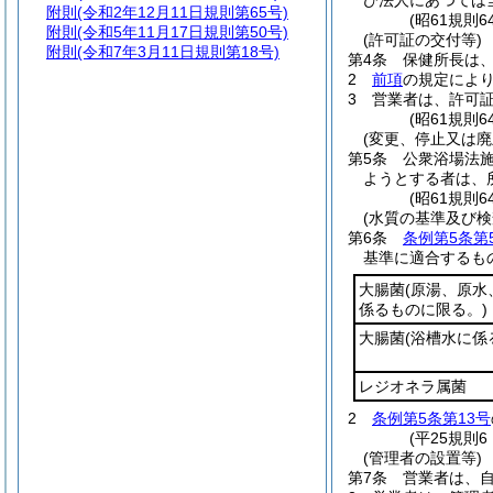
び法人にあつては
附則
(令和2年12月11日規則第65号)
(昭61規則
附則
(令和5年11月17日規則第50号)
(許可証の交付等)
附則
(令和7年3月11日規則第18号)
第4条
保健所長は
2
前項
の規定によ
3
営業者は、許可
(昭61規則
(変更、停止又は廃
第5条
公衆浴場法
ようとする者は、
(昭61規則
(水質の基準及び検
第6条
条例第5条第
基準に適合するも
大腸菌
(原湯、原
係るものに限る。)
大腸菌
(浴槽水に係
レジオネラ属菌
2
条例第5条第13号
(平25規則
(管理者の設置等)
第7条
営業者は、