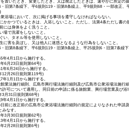
者を置いたとき、変更したとき、又は廃止したときは、速やかに所定の
64・旧第7条繰下、平6規則119・旧第8条繰上、平9規則68・一部改正、平
)
公衆浴場において、次に掲げる事項を遵守しなければならない。
にかかつているときは、入浴しないこと。
ただし、法第4条ただし書の
前には身体をよく洗うこと。
い場で洗濯をしないこと。
ぐい、タオル等を使用しないこと。
生に害を及ぼし、又は他人に迷惑となるような行為をしないこと。
64・旧第8条繰下、平6規則119・旧第9条繰上、平25規則6・旧第7条繰
5年4月1日から施行する。
1年6月23日
規則第64号)
1年6月24日から施行する。
年12月26日
規則第119号)
7年1月1日から施行する。
旅館業法施行細則、広島市興行場法施行細則及び広島市公衆浴場法施行
の許可について適用し、同日前の申請に係る旅館業、興行場営業及び浴
年3月31日
規則第68号)
9年4月1日から施行する。
の日前に改正前の広島市公衆浴場法施行細則の規定によりなされた申請
とみなす。
3年3月30日
規則第62号)
3年4月1日から施行する。
5年2月28日
規則第6号)