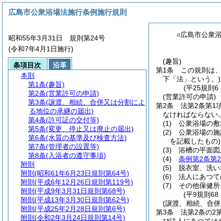
広島市公衆浴場法施行条例施行規則
○広島市公衆
昭和55年3月31日 規則第24号
(令和7年4月1日施行)
(趣旨)
条項目次
沿革
第1条
この規則は
本則
下「法」という。)
第1条
(趣旨)
(平25規則6
第2条
(営業許可の申請)
(営業許可の申請)
第3条
(譲渡、相続、合併又は分割によ
第2条
法第2条第
る地位の承継の届出)
なければならない
第4条
(許可証の交付等)
(1)
公衆浴場の敷
第5条
(変更、停止又は廃止の届出)
(2)
公衆浴場の施
第6条
(水質の基準及び検査方法)
を記載したもの)
第7条
(管理者の設置等)
(3)
浴槽の平面図
第8条
(入浴者の遵守事項)
(4)
条例第2条第
附則
(5)
脱衣室、洗い
附則
(昭和61年6月23日規則第64号)
(6)
法人にあつて
附則
(平成6年12月26日規則第119号)
(7)
その他保健所
附則
(平成9年3月31日規則第68号)
(平9規則6
附則
(平成13年3月30日規則第62号)
(譲渡、相続、合
附則
(平成25年2月28日規則第6号)
第3条
法第2条の
附則
(令和2年3月24日規則第14号)