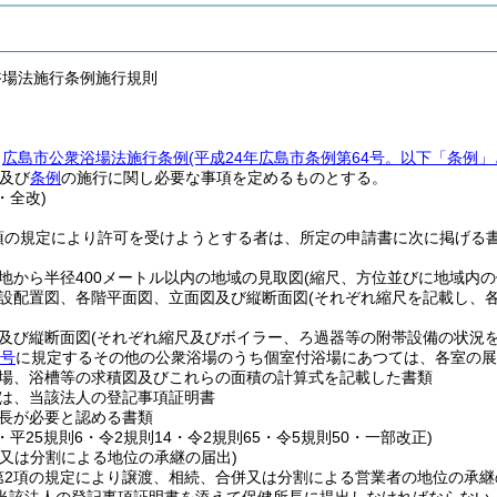
浴場法施行条例施行規則
、
広島市公衆浴場法施行条例
(平成24年広島市条例第64号。以下「条例」
及び
条例
の施行に関し必要な事項を定めるものとする。
・全改)
1項の規定により許可を受けようとする者は、所定の申請書に次に掲げる
。
地から半径400メートル以内の地域の見取図
(縮尺、方位並びに地域内
設配置図、各階平面図、立面図及び縦断面図
(それぞれ縮尺を記載し、
及び縦断面図
(それぞれ縮尺及びボイラー、ろ過器等の附帯設備の状況を
2号
に規定するその他の公衆浴場のうち個室付浴場にあつては、各室の展
場、浴槽等の求積図及びこれらの面積の計算式を記載した書類
は、当該法人の登記事項証明書
長が必要と認める書類
8・平25規則6・令2規則14・令2規則65・令5規則50・一部改正)
併又は分割による地位の承継の届出)
2第2項の規定により譲渡、相続、合併又は分割による営業者の地位の承