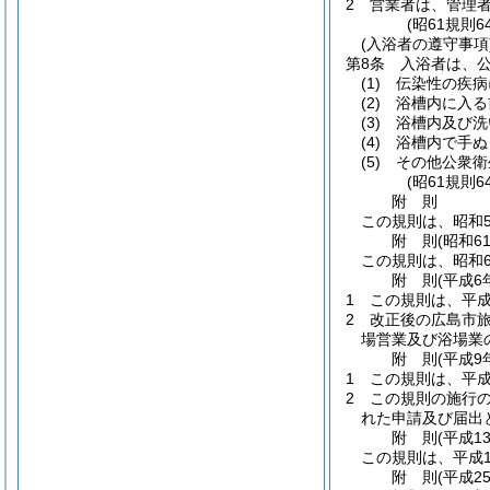
2
営業者は、管理
(昭61規則
(入浴者の遵守事項
第8条
入浴者は、
(1)
伝染性の疾病
(2)
浴槽内に入る
(3)
浴槽内及び洗
(4)
浴槽内で手ぬ
(5)
その他公衆衛
(昭61規則
附
則
この規則は、昭和5
附
則
(昭和6
この規則は、昭和6
附
則
(平成6
1
この規則は、平成
2
改正後の広島市
場営業及び浴場業
附
則
(平成9
1
この規則は、平成
2
この規則の施行
れた申請及び届出
附
則
(平成1
この規則は、平成1
附
則
(平成2