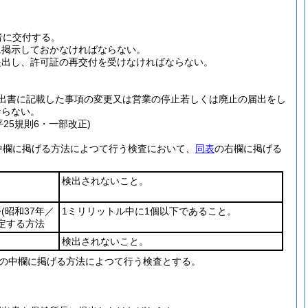
。
)
者に交付する。
に掲示しておかなければならない。
提出し、許可証の再交付を受けなければならない。
出書に記載した事項の変更又は営業の停止若しくは廃止の届出をし
ならない。
平25規則6・一部改正)
中欄に掲げる方法によつて行う検査において、
同表
の右欄に掲げる
検出されないこと。
令
(昭和37年／
1ミリリットル中に1個以下であること。
定する方法
検出されないこと。
の中欄に掲げる方法によつて行う検査とする。
。