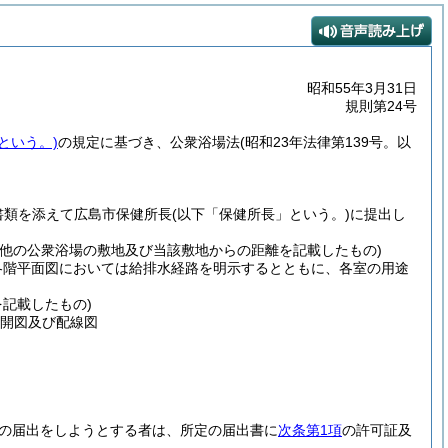
昭和55年3月31日
規則第24号
という。)
の規定に基づき、公衆浴場法
(昭和23年法律第139号。以
書類を添えて広島市保健所長
(以下「保健所長」という。)
に提出し
の他の公衆浴場の敷地及び当該敷地からの距離を記載したもの)
各階平面図においては給排水経路を明示するとともに、各室の用途
記載したもの)
開図及び配線図
継の届出をしようとする者は、所定の届出書に
次条第1項
の許可証及