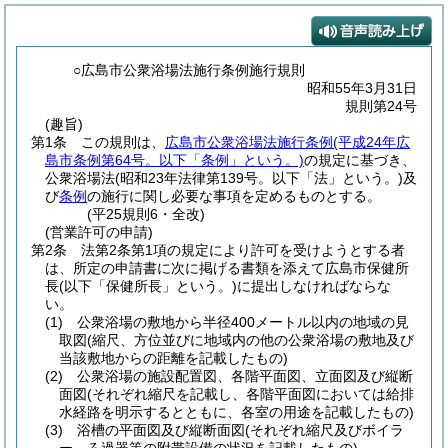
○広島市公衆浴場法施行条例施行規則
昭和55年3月31日
規則第24号
(趣旨)
第1条
この規則は、
広島市公衆浴場法施行条例
(平成24年広
島市条例第64号。以下「条例」という。)
の規定に基づき、
公衆浴場法
(昭和23年法律第139号。以下「法」という。)
及
び
条例
の施行に関し必要な事項を定めるものとする。
(平25規則6・全改)
(営業許可の申請)
第2条
法第2条第1項の規定により許可を受けようとする者
は、所定の申請書に次に掲げる書類を添えて広島市保健所
長
(以下「保健所長」という。)
に提出しなければならな
い。
(1)
公衆浴場の敷地から半径400メートル以内の地域の見
取図
(縮尺、方位並びに地域内の他の公衆浴場の敷地及び
当該敷地からの距離を記載したもの)
(2)
公衆浴場の施設配置図、各階平面図、立面図及び縦断
面図
(それぞれ縮尺を記載し、各階平面図においては給排
水経路を明示するとともに、各室の用途を記載したもの)
(3)
浴槽の平面図及び縦断面図
(それぞれ縮尺及びボイラ