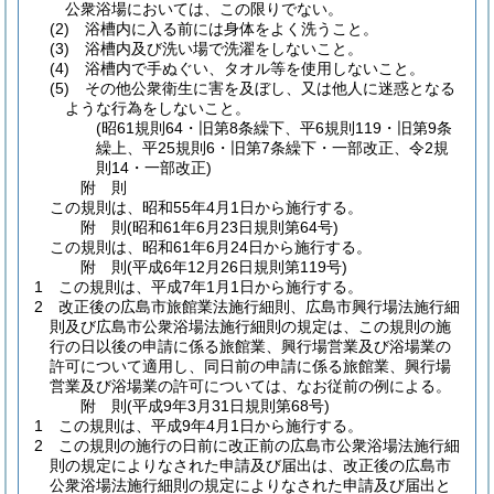
公衆浴場においては、この限りでない。
(2)
浴槽内に入る前には身体をよく洗うこと。
(3)
浴槽内及び洗い場で洗濯をしないこと。
(4)
浴槽内で手ぬぐい、タオル等を使用しないこと。
(5)
その他公衆衛生に害を及ぼし、又は他人に迷惑となる
ような行為をしないこと。
(昭61規則64・旧第8条繰下、平6規則119・旧第9条
繰上、平25規則6・旧第7条繰下・一部改正、令2規
則14・一部改正)
附
則
この規則は、昭和55年4月1日から施行する。
附
則
(昭和61年6月23日
規則第64号)
この規則は、昭和61年6月24日から施行する。
附
則
(平成6年12月26日
規則第119号)
1
この規則は、平成7年1月1日から施行する。
2
改正後の広島市旅館業法施行細則、広島市興行場法施行細
則及び広島市公衆浴場法施行細則の規定は、この規則の施
行の日以後の申請に係る旅館業、興行場営業及び浴場業の
許可について適用し、同日前の申請に係る旅館業、興行場
営業及び浴場業の許可については、なお従前の例による。
附
則
(平成9年3月31日
規則第68号)
1
この規則は、平成9年4月1日から施行する。
2
この規則の施行の日前に改正前の広島市公衆浴場法施行細
則の規定によりなされた申請及び届出は、改正後の広島市
公衆浴場法施行細則の規定によりなされた申請及び届出と