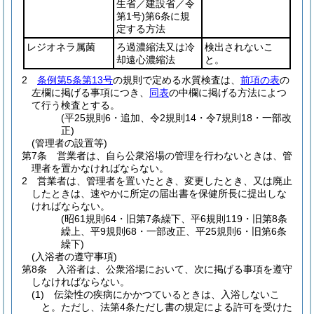
生省／建設省／令
第1号)
第6条に規
定する方法
レジオネラ属菌
ろ過濃縮法又は冷
検出されないこ
却遠心濃縮法
と。
2
条例第5条第13号
の規則で定める水質検査は、
前項の表
の
左欄に掲げる事項につき、
同表
の中欄に掲げる方法によつ
て行う検査とする。
(平25規則6・追加、令2規則14・令7規則18・一部改
正)
(管理者の設置等)
第7条
営業者は、自ら公衆浴場の管理を行わないときは、管
理者を置かなければならない。
2
営業者は、管理者を置いたとき、変更したとき、又は廃止
したときは、速やかに所定の届出書を保健所長に提出しな
ければならない。
(昭61規則64・旧第7条繰下、平6規則119・旧第8条
繰上、平9規則68・一部改正、平25規則6・旧第6条
繰下)
(入浴者の遵守事項)
第8条
入浴者は、公衆浴場において、次に掲げる事項を遵守
しなければならない。
(1)
伝染性の疾病にかかつているときは、入浴しないこ
と。
ただし、法第4条ただし書の規定による許可を受けた