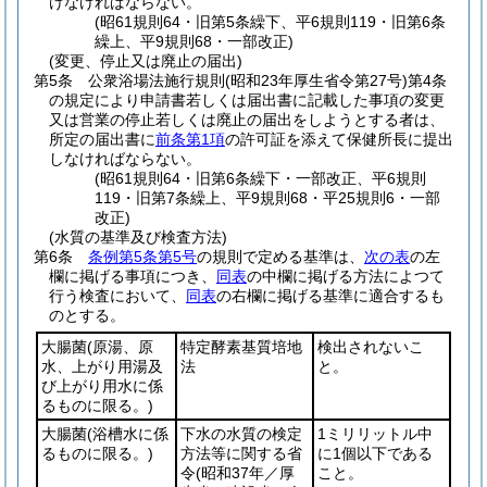
けなければならない。
(昭61規則64・旧第5条繰下、平6規則119・旧第6条
繰上、平9規則68・一部改正)
(変更、停止又は廃止の届出)
第5条
公衆浴場法施行規則
(昭和23年厚生省令第27号)
第4条
の規定により申請書若しくは届出書に記載した事項の変更
又は営業の停止若しくは廃止の届出をしようとする者は、
所定の届出書に
前条第1項
の許可証を添えて保健所長に提出
しなければならない。
(昭61規則64・旧第6条繰下・一部改正、平6規則
119・旧第7条繰上、平9規則68・平25規則6・一部
改正)
(水質の基準及び検査方法)
第6条
条例第5条第5号
の規則で定める基準は、
次の表
の左
欄に掲げる事項につき、
同表
の中欄に掲げる方法によつて
行う検査において、
同表
の右欄に掲げる基準に適合するも
のとする。
大腸菌
(原湯、原
特定酵素基質培地
検出されないこ
水、上がり用湯及
法
と。
び上がり用水に係
るものに限る。)
大腸菌
(浴槽水に係
下水の水質の検定
1ミリリットル中
るものに限る。)
方法等に関する省
に1個以下である
令
(昭和37年／厚
こと。