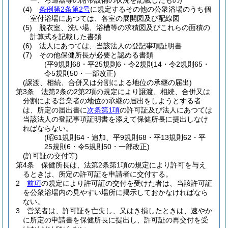
ー、ろ過器等の附帯設備の状況を記載したもの)
(4)
条例第2条第2号
に規定するその他の公衆浴場のうち個
室付浴場にあつては、各室の展開図及び配線図
(5)
脱衣室、洗い場、浴槽等の求積図及びこれらの面積の
計算式を記載した書類
(6)
法人にあつては、当該法人の登記事項証明書
(7)
その他保健所長が必要と認める書類
(平9規則68・平25規則6・令2規則14・令2規則65・
令5規則50・一部改正)
(譲渡、相続、合併又は分割による地位の承継の届出)
第3条
法第2条の2第2項の規定により譲渡、相続、合併又は
分割による営業者の地位の承継の届出をしようとする者
は、所定の届出書に
次条第1項
の許可証及び法人にあつては
当該法人の登記事項証明書を添えて保健所長に提出しなけ
ればならない。
(昭61規則64・追加、平9規則68・平13規則62・平
25規則6・令5規則50・一部改正)
(許可証の交付等)
第4条
保健所長は、法第2条第1項の規定により許可を与え
るときは、所定の許可証を申請者に交付する。
2
前項
の規定により許可証の交付を受けた者は、当該許可証
を公衆浴場内の見やすい場所に掲示しておかなければなら
ない。
3
営業者は、許可証を亡失し、又はき損したときは、速やか
に所定の申請書を保健所長に提出し、許可証の再交付を受