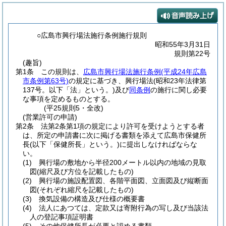
○広島市興行場法施行条例施行規則
昭和55年3月31日
規則第22号
(趣旨)
第1条
この規則は、
広島市興行場法施行条例
(平成24年広島
市条例第63号)
の規定に基づき、興行場法
(昭和23年法律第
137号。以下「法」という。)
及び
同条例
の施行に関し必要
な事項を定めるものとする。
(平25規則5・全改)
(営業許可の申請)
第2条
法第2条第1項の規定により許可を受けようとする者
は、所定の申請書に次に掲げる書類を添えて広島市保健所
長
(以下「保健所長」という。)
に提出しなければならな
い。
(1)
興行場の敷地から半径200メートル以内の地域の見取
図
(縮尺及び方位を記載したもの)
(2)
興行場の施設配置図、各階平面図、立面図及び縦断面
図
(それぞれ縮尺を記載したもの)
(3)
換気設備の構造及び仕様の概要書
(4)
法人にあつては、定款又は寄附行為の写し及び当該法
人の登記事項証明書