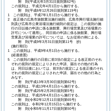
附
則
(平成元年3月31日
規則第62号)
この規則は、平成元年4月1日から施行する。
附
則
(平成6年12月26日
規則第119号)
1
この規則は、平成7年1月1日から施行する。
2
改正後の広島市旅館業法施行細則、広島市興行場法施行細
則及び広島市公衆浴場法施行細則の規定は、この規則の施
行の日以後の申請に係る旅館業、興行場営業及び浴場業の
許可について適用し、同日前の申請に係る旅館業、興行場
営業及び浴場業の許可については、なお従前の例による。
附
則
(平成9年3月31日
規則第11号 抄)
(施行期日)
1
この規則は、平成9年4月1日から施行する。
(経過措置)
5
この規則の施行の日前に前3項の規定による改正前のそれ
ぞれの規則の規定によりされた申請、届出その他の行為
は、同日以後においては、前3項の規定による改正後のそれ
ぞれの規則の規定によりされた申請、届出その他の行為と
みなす。
附
則
(平成13年3月30日
規則第62号)
この規則は、平成13年4月1日から施行する。
附
則
(平成25年2月28日
規則第5号)
この規則は、平成25年4月1日から施行する。
附
則
(令和2年12月11日
規則第65号)
この規則は、令和2年12月15日から施行する。
附
則
(令和5年11月17日
規則第50号)