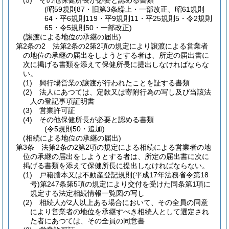
(5)
その他保健所長が必要と認める書類
(昭59規則87・旧第3条繰上・一部改正、昭61規則
64・平6規則119・平9規則11・平25規則5・令2規則
65・令5規則50・一部改正)
(譲渡による地位の承継の届出)
第2条の2
法第2条の2第2項の規定により譲渡による営業者
の地位の承継の届出をしようとする者は、所定の届出書に
次に掲げる書類を添えて保健所長に提出しなければならな
い。
(1)
興行場営業の譲渡が行われたことを証する書類
(2)
法人にあつては、定款又は寄附行為の写し及び当該法
人の登記事項証明書
(3)
営業許可証
(4)
その他保健所長が必要と認める書類
(令5規則50・追加)
(相続による地位の承継の届出)
第3条
法第2条の2第2項の規定による相続による営業者の地
位の承継の届出をしようとする者は、所定の届出書に次に
掲げる書類を添えて保健所長に提出しなければならない。
(1)
戸籍謄本又は不動産登記規則
(平成17年法務省令第18
号)
第247条第5項の規定により交付を受けた同条第1項に
規定する法定相続情報一覧図の写し
(2)
相続人が2人以上ある場合において、その全員の同意
により営業者の地位を承継すべき相続人として選定され
た者にあつては、その全員の同意書