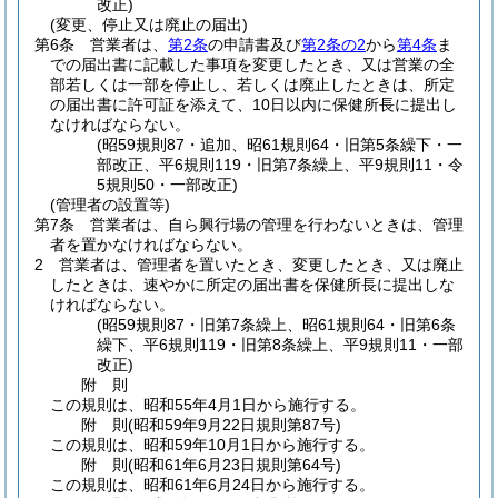
改正)
(変更、停止又は廃止の届出)
第6条
営業者は、
第2条
の申請書及び
第2条の2
から
第4条
ま
での届出書に記載した事項を変更したとき、又は営業の全
部若しくは一部を停止し、若しくは廃止したときは、所定
の届出書に許可証を添えて、10日以内に保健所長に提出し
なければならない。
(昭59規則87・追加、昭61規則64・旧第5条繰下・一
部改正、平6規則119・旧第7条繰上、平9規則11・令
5規則50・一部改正)
(管理者の設置等)
第7条
営業者は、自ら興行場の管理を行わないときは、管理
者を置かなければならない。
2
営業者は、管理者を置いたとき、変更したとき、又は廃止
したときは、速やかに所定の届出書を保健所長に提出しな
ければならない。
(昭59規則87・旧第7条繰上、昭61規則64・旧第6条
繰下、平6規則119・旧第8条繰上、平9規則11・一部
改正)
附
則
この規則は、昭和55年4月1日から施行する。
附
則
(昭和59年9月22日
規則第87号)
この規則は、昭和59年10月1日から施行する。
附
則
(昭和61年6月23日
規則第64号)
この規則は、昭和61年6月24日から施行する。