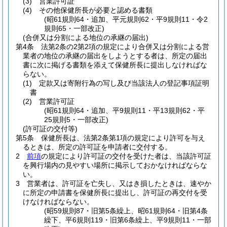
(3)
営業許可証
(4)
その他保健所長が必要と認める書類
(昭61規則64・追加、平元規則62・平9規則11・令2
規則65・一部改正)
(合併又は分割による地位の承継の届出)
第4条
法第2条の2第2項の規定により合併又は分割による営
業者の地位の承継の届出をしようとする者は、所定の届出
書に次に掲げる書類を添えて保健所長に提出しなければな
らない。
(1)
定款又は寄附行為の写し及び当該法人の登記事項証明
書
(2)
営業許可証
(昭61規則64・追加、平9規則11・平13規則62・平
25規則5・一部改正)
(許可証の交付等)
第5条
保健所長は、法第2条第1項の規定により許可を与え
るときは、所定の許可証を申請者に交付する。
2
前項
の規定により許可証の交付を受けた者は、当該許可証
を興行場内の見やすい場所に掲示しておかなければならな
い。
3
営業者は、許可証を亡失し、又はき損したときは、速やか
に所定の申請書を保健所長に提出し、許可証の再交付を受
けなければならない。
(昭59規則87・旧第5条繰上、昭61規則64・旧第4条
繰下、平6規則119・旧第6条繰上、平9規則11・一部