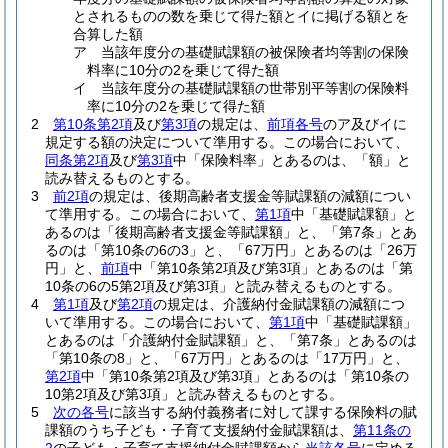
とされるものの数を乗じて得た額とイに掲げる額とを
合算した額
ア 当該年度分の基礎賦課額の被保険者均等割の保険
料率に10分の2を乗じて得た額
イ 当該年度分の基礎賦課額の世帯別平等割の保険料
率に10分の2を乗じて得た額
2
第10条第2項
及び
第3項
の規定は、
前項各号
のア及びイに
規定する額の決定について準用する。
この場合において、
同条第2項
及び
第3項
中「保険料率」とあるのは、「額」と
読み替えるものとする。
3
前2項
の規定は、後期高齢者支援金等賦課額の減額につい
て準用する。
この場合において、
第1項
中「基礎賦課額」と
あるのは「後期高齢者支援金等賦課額」と、「第7条」とあ
るのは「第10条の6の3」と、「67万円」とあるのは「26万
円」と、
前項
中「第10条第2項及び第3項」とあるのは「第
10条の6の5第2項及び第3項」と読み替えるものとする。
4
第1項
及び
第2項
の規定は、介護納付金賦課額の減額につ
いて準用する。
この場合において、
第1項
中「基礎賦課額」
とあるのは「介護納付金賦課額」と、「第7条」とあるのは
「第10条の8」と、「67万円」とあるのは「17万円」と、
第2項
中「第10条第2項及び第3項」とあるのは「第10条の
10第2項及び第3項」と読み替えるものとする。
5
次の各号
に該当する納付義務者に対して課する保険料の賦
課額のうち子ども・子育て支援納付金賦課額は、
第11条の