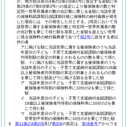
が、地方税法第314条の2第2項第1号に規定する金額に令
第29条の7第6項第3号ハの規定により被保険者の数と特
定同一世帯所属者の数の合計数に乗じる金額に当該年度
の保険料賦課期日
(賦課期日後に保険料の納付義務が発生
した場合には、その発生した日とする。)
現在において当
該世帯に属する被保険者の数と特定同一世帯所属者の数
の合計数を乗じて得た額を加算した金額を超えない世帯
に係る保険料の納付義務者であつて
前2号
に該当する者以
外の者
アに掲げる額に当該世帯に属する被保険者のうち当該
年度分の子ども・子育て支援納付金賦課額の被保険者
均等割額の算定の対象とされるものの数を乗じて得た
額、イに掲げる額に当該世帯に属する被保険者のうち
当該年度分の子ども・子育て支援納付金賦課額の18歳
以上被保険者均等割額の算定の対象とされるものの数
を乗じて得た額及びウに掲げる額を合算した額
ア 当該年度分の子ども・子育て支援納付金賦課額の
被保険者均等割の保険料率に10分の2を乗じて得た
額
イ 当該年度分の子ども・子育て支援納付金賦課額の
18歳以上被保険者均等割の保険料率に10分の2を乗
じて得た額
ウ 当該年度分の子ども・子育て支援納付金賦課額の
世帯別平等割の保険料率に10分の2を乗じて得た額
6
第11条の4第2項
及び
第3項
の規定は、
前項各号
アからウま