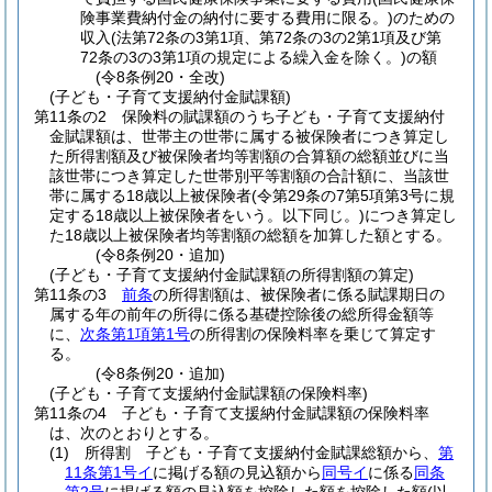
険事業費納付金の納付に要する費用に限る。)
のための
収入
(法第72条の3第1項、第72条の3の2第1項及び第
72条の3の3第1項の規定による繰入金を除く。)
の額
(令8条例20・全改)
(子ども・子育て支援納付金賦課額)
第11条の2
保険料の賦課額のうち子ども・子育て支援納付
金賦課額は、世帯主の世帯に属する被保険者につき算定し
た所得割額及び被保険者均等割額の合算額の総額並びに当
該世帯につき算定した世帯別平等割額の合計額に、当該世
帯に属する18歳以上被保険者
(令第29条の7第5項第3号に規
定する18歳以上被保険者をいう。以下同じ。)
につき算定し
た18歳以上被保険者均等割額の総額を加算した額とする。
(令8条例20・追加)
(子ども・子育て支援納付金賦課額の所得割額の算定)
第11条の3
前条
の所得割額は、被保険者に係る賦課期日の
属する年の前年の所得に係る基礎控除後の総所得金額等
に、
次条第1項第1号
の所得割の保険料率を乗じて算定す
る。
(令8条例20・追加)
(子ども・子育て支援納付金賦課額の保険料率)
第11条の4
子ども・子育て支援納付金賦課額の保険料率
は、次のとおりとする。
(1)
所得割 子ども・子育て支援納付金賦課総額から、
第
11条第1号イ
に掲げる額の見込額から
同号イ
に係る
同条