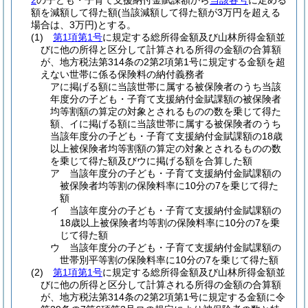
2
の子ども・子育て支援納付金賦課額から
当該各号
に定める
額を減額して得た額
(当該減額して得た額が3万円を超える
場合は、3万円)
とする。
(1)
第1項第1号
に規定する総所得金額及び山林所得金額並
びに他の所得と区分して計算される所得の金額の合算額
が、地方税法第314条の2第2項第1号に規定する金額を超
えない世帯に係る保険料の納付義務者
アに掲げる額に当該世帯に属する被保険者のうち当該
年度分の子ども・子育て支援納付金賦課額の被保険者
均等割額の算定の対象とされるものの数を乗じて得た
額、イに掲げる額に当該世帯に属する被保険者のうち
当該年度分の子ども・子育て支援納付金賦課額の18歳
以上被保険者均等割額の算定の対象とされるものの数
を乗じて得た額及びウに掲げる額を合算した額
ア 当該年度分の子ども・子育て支援納付金賦課額の
被保険者均等割の保険料率に10分の7を乗じて得た
額
イ 当該年度分の子ども・子育て支援納付金賦課額の
18歳以上被保険者均等割の保険料率に10分の7を乗
じて得た額
ウ 当該年度分の子ども・子育て支援納付金賦課額の
世帯別平等割の保険料率に10分の7を乗じて得た額
(2)
第1項第1号
に規定する総所得金額及び山林所得金額並
びに他の所得と区分して計算される所得の金額の合算額
が、地方税法第314条の2第2項第1号に規定する金額に令