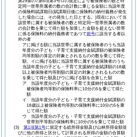
第29条の7第6項第3号ロの規定により被保険者の数と特
定同一世帯所属者の数の合計数に乗じる金額に当該年度
の保険料賦課期日
(賦課期日後に保険料の納付義務が発生
した場合には、その発生した日とする。)
現在において当
該世帯に属する被保険者の数と特定同一世帯所属者の数
の合計数を乗じて得た額を加算した金額を超えない世帯
に係る保険料の納付義務者であつて
前号
に該当する者以
外の者
アに掲げる額に当該世帯に属する被保険者のうち当該
年度分の子ども・子育て支援納付金賦課額の被保険者
均等割額の算定の対象とされるものの数を乗じて得た
額、イに掲げる額に当該世帯に属する被保険者のうち
当該年度分の子ども・子育て支援納付金賦課額の18歳
以上被保険者均等割額の算定の対象とされるものの数
を乗じて得た額及びウに掲げる額を合算した額
ア 当該年度分の子ども・子育て支援納付金賦課額の
被保険者均等割の保険料率に10分の5を乗じて得た
額
イ 当該年度分の子ども・子育て支援納付金賦課額の
18歳以上被保険者均等割の保険料率に10分の5を乗
じて得た額
ウ 当該年度分の子ども・子育て支援納付金賦課額の
世帯別平等割の保険料率に10分の5を乗じて得た額
(3)
第1項第1号
に規定する総所得金額及び山林所得金額並
びに他の所得と区分して計算される所得の金額の合算額