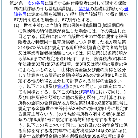
第14条
次の各号
に該当する納付義務者に対して課する保険
料の賦課額のうち基礎賦課額は、
第7条
の基礎賦課額から
当
該各号
に定める額を減額して得た額
(当該減額して得た額が
67万円を超える場合は、67万円)
とする。
(1)
世帯主並びに当該年度の保険料賦課期日
(賦課期日後
に保険料の納付義務が発生した場合には、その発生した
日とする。)
現在において当該世帯主の世帯に属する被保
険者及び特定同一世帯所属者につき算定した地方税法第
314条の2第1項に規定する総所得金額
(青色専従者給与額
又は事業専従者控除額については、同法第313条第3項か
ら第5項までの規定を適用せず、また、所得税法
(昭和40
年法律第33号)
第57条第1項、第3項又は第4項の規定の例
によらないものとし、山林所得金額及び他の所得と区分
して計算される所得の金額
(令第29条の7第6項第1号に規
定する他の所得と区分して計算される所得の金額をい
う。以下この項及び
第5項
において同じ。)
の算定につい
ても同様とする。以下この項及び
第5項
において同じ。)
及び山林所得金額並びに他の所得と区分して計算される
所得の金額の合算額が地方税法第314条の2第2項第1号に
規定する金額
(世帯主等
(令第29条の7第6項第1号に規定す
る世帯主等をいう。)
のうち給与所得を有する者
(令第29
条の7第6項第1号に規定する給与所得を有する者をい
う。以下この号において同じ。)
の数及び公的年金等に係
る所得を有する者
(前年中に地方税法第314条の2第1項に
規定する総所得金額に係る所得税法第35条第3項に規定