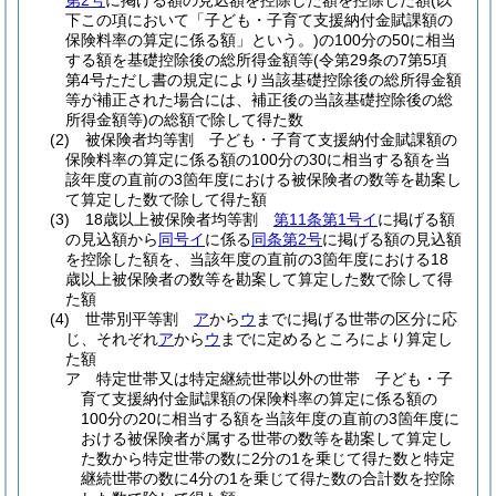
第2号
に掲げる額の見込額を控除した額を控除した額
(以
下この項において「子ども・子育て支援納付金賦課額の
保険料率の算定に係る額」という。)
の100分の50に相当
する額を基礎控除後の総所得金額等
(令第29条の7第5項
第4号ただし書の規定により当該基礎控除後の総所得金額
等が補正された場合には、補正後の当該基礎控除後の総
所得金額等)
の総額で除して得た数
(2)
被保険者均等割 子ども・子育て支援納付金賦課額の
保険料率の算定に係る額の100分の30に相当する額を当
該年度の直前の3箇年度における被保険者の数等を勘案し
て算定した数で除して得た額
(3)
18歳以上被保険者均等割
第11条第1号イ
に掲げる額
の見込額から
同号イ
に係る
同条第2号
に掲げる額の見込額
を控除した額を、当該年度の直前の3箇年度における18
歳以上被保険者の数等を勘案して算定した数で除して得
た額
(4)
世帯別平等割
ア
から
ウ
までに掲げる世帯の区分に応
じ、それぞれ
ア
から
ウ
までに定めるところにより算定し
た額
ア
特定世帯又は特定継続世帯以外の世帯 子ども・子
育て支援納付金賦課額の保険料率の算定に係る額の
100分の20に相当する額を当該年度の直前の3箇年度に
おける被保険者が属する世帯の数等を勘案して算定し
た数から特定世帯の数に2分の1を乗じて得た数と特定
継続世帯の数に4分の1を乗じて得た数の合計数を控除