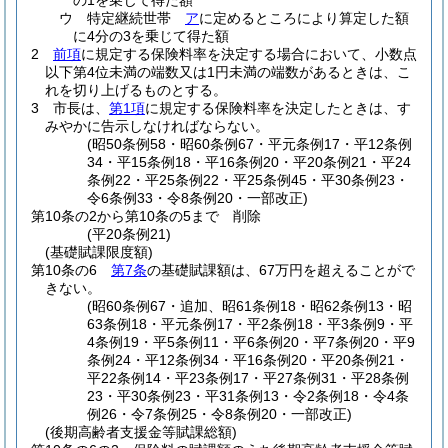
の1を乗じて得た額
ウ
特定継続世帯
ア
に定めるところにより算定した額
に4分の3を乗じて得た額
2
前項
に規定する保険料率を決定する場合において、小数点
以下第4位未満の端数又は1円未満の端数があるときは、こ
れを切り上げるものとする。
3
市長は、
第1項
に規定する保険料率を決定したときは、す
みやかに告示しなければならない。
(昭50条例58・昭60条例67・平元条例17・平12条例
34・平15条例18・平16条例20・平20条例21・平24
条例22・平25条例22・平25条例45・平30条例23・
令6条例33・令8条例20・一部改正)
第10条の2から第10条の5まで
削除
(平20条例21)
(基礎賦課限度額)
第10条の6
第7条
の基礎賦課額は、67万円を超えることがで
きない。
(昭60条例67・追加、昭61条例18・昭62条例13・昭
63条例18・平元条例17・平2条例18・平3条例9・平
4条例19・平5条例11・平6条例20・平7条例20・平9
条例24・平12条例34・平16条例20・平20条例21・
平22条例14・平23条例17・平27条例31・平28条例
23・平30条例23・平31条例13・令2条例18・令4条
例26・令7条例25・令8条例20・一部改正)
(後期高齢者支援金等賦課総額)