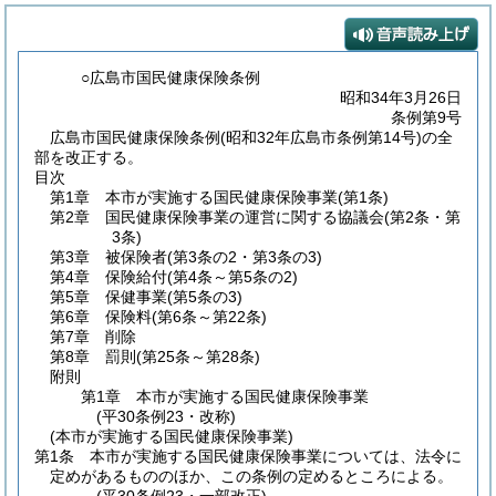
○広島市国民健康保険条例
昭和34年3月26日
条例第9号
広島市国民健康保険条例(昭和32年広島市条例第14号)の全
部を改正する。
目次
第1章
本市が実施する国民健康保険事業
(第1条)
第2章
国民健康保険事業の運営に関する協議会
(第2条・第
3条)
第3章
被保険者
(第3条の2・第3条の3)
第4章
保険給付
(第4条～第5条の2)
第5章
保健事業
(第5条の3)
第6章
保険料
(第6条～第22条)
第7章
削除
第8章
罰則
(第25条～第28条)
附則
第1章
本市が実施する国民健康保険事業
(平30条例23・改称)
(本市が実施する国民健康保険事業)
第1条
本市が実施する国民健康保険事業については、法令に
定めがあるもののほか、この条例の定めるところによる。