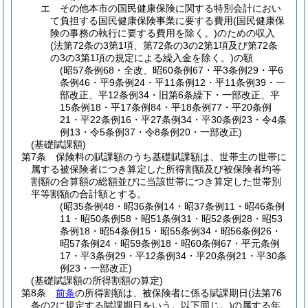
エ
その他本市の国民健康保険に関する特別会計におい
て負担する国民健康保険事業に要する費用
(国民健康保
険の事務の執行に要する費用を除く。)
のための収入
(法第72条の3第1項、第72条の3の2第1項及び第72条
の3の3第1項の規定による繰入金を除く。)
の額
(昭57条例68・全改、昭60条例67・平3条例29・平6
条例46・平9条例24・平11条例12・平11条例39・一
部改正、平12条例34・旧第6条繰下・一部改正、平
15条例18・平17条例84・平18条例77・平20条例
21・平22条例16・平27条例34・平30条例23・令4条
例13・令5条例37・令8条例20・一部改正)
(基礎賦課額)
第7条
保険料の賦課額のうち基礎賦課額は、世帯主の世帯に
属する被保険者につき算定した所得割額及び被保険者均等
割額の合算額の総額並びに当該世帯につき算定した世帯別
平等割額の合計額とする。
(昭35条例48・昭36条例14・昭37条例11・昭46条例
11・昭50条例58・昭51条例31・昭52条例28・昭53
条例18・昭54条例15・昭55条例34・昭56条例26・
昭57条例24・昭59条例18・昭60条例67・平元条例
17・平3条例29・平12条例34・平20条例21・平30条
例23・一部改正)
(基礎賦課額の所得割額の算定)
第8条
前条
の所得割額は、被保険者に係る賦課期日
(法第76
条の2に規定する賦課期日をいう。以下同じ。)
の属する年