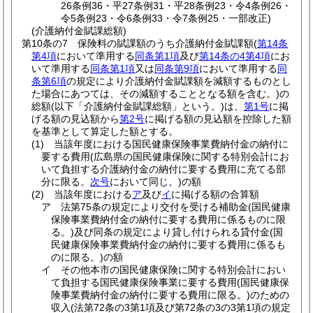
26条例36・平27条例31・平28条例23・令4条例26・
令5条例23・令6条例33・令7条例25・一部改正)
(介護納付金賦課総額)
第10条の7
保険料の賦課額のうち介護納付金賦課額
(
第14条
第4項
において準用する
同条第1項
及び
第14条の4第4項
にお
いて準用する
同条第1項
又は
同条第9項
において準用する
同
条第6項
の規定により介護納付金賦課額を減額するものとし
た場合にあつては、その減額することとなる額を含む。)
の
総額
(以下「介護納付金賦課総額」という。)
は、
第1号
に掲
げる額の見込額から
第2号
に掲げる額の見込額を控除した額
を基準として算定した額とする。
(1)
当該年度における国民健康保険事業費納付金の納付に
要する費用
(広島県の国民健康保険に関する特別会計にお
いて負担する介護納付金の納付に要する費用に充てる部
分に限る。
次号
において同じ。)
の額
(2)
当該年度における
ア
及び
イ
に掲げる額の合算額
ア
法第75条の規定により交付を受ける補助金
(国民健康
保険事業費納付金の納付に要する費用に係るものに限
る。)
及び同条の規定により貸し付けられる貸付金
(国
民健康保険事業費納付金の納付に要する費用に係るも
のに限る。)
の額
イ
その他本市の国民健康保険に関する特別会計におい
て負担する国民健康保険事業に要する費用
(国民健康保
険事業費納付金の納付に要する費用に限る。)
のための
収入
(法第72条の3第1項及び第72条の3の3第1項の規定