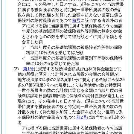
合には、その発生した日とする。)
現在において当該世帯
に属する被保険者の数と特定同一世帯所属者の数の合計
数を乗じて得た額を加算した金額を超えない世帯に係る
保険料の納付義務者であつて
前号
に該当する者以外の者
アに掲げる額に当該世帯に属する被保険者のうち当該
年度分の基礎賦課額の被保険者均等割額の算定の対象
とされるものの数を乗じて得た額とイに掲げる額とを
合算した額
ア 当該年度分の基礎賦課額の被保険者均等割の保険
料率に10分の5を乗じて得た額
イ 当該年度分の基礎賦課額の世帯別平等割の保険料
率に10分の5を乗じて得た額
(3)
第1号
に規定する総所得金額及び山林所得金額並びに
他の所得と区分して計算される所得の金額の合算額が、
地方税法第314条の2第2項第1号に規定する金額に令第29
条の7第6項第3号ハの規定により被保険者の数と特定同
一世帯所属者の数の合計数に乗じる金額に当該年度の保
険料賦課期日
(賦課期日後に保険料の納付義務が発生した
場合には、その発生した日とする。)
現在において当該世
帯に属する被保険者の数と特定同一世帯所属者の数の合
計数を乗じて得た額を加算した金額を超えない世帯に係
る保険料の納付義務者であつて
前2号
に該当する者以外の
者
アに掲げる額に当該世帯に属する被保険者のうち当該
年度分の基礎賦課額の被保険者均等割額の算定の対象