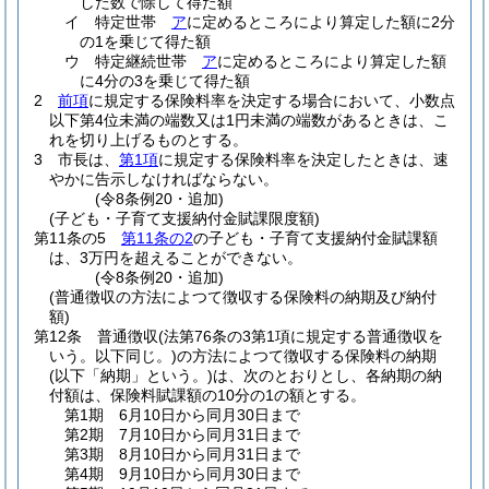
した数で除して得た額
イ
特定世帯
ア
に定めるところにより算定した額に2分
の1を乗じて得た額
ウ
特定継続世帯
ア
に定めるところにより算定した額
に4分の3を乗じて得た額
2
前項
に規定する保険料率を決定する場合において、小数点
以下第4位未満の端数又は1円未満の端数があるときは、こ
れを切り上げるものとする。
3
市長は、
第1項
に規定する保険料率を決定したときは、速
やかに告示しなければならない。
(令8条例20・追加)
(子ども・子育て支援納付金賦課限度額)
第11条の5
第11条の2
の子ども・子育て支援納付金賦課額
は、3万円を超えることができない。
(令8条例20・追加)
(普通徴収の方法によつて徴収する保険料の納期及び納付
額)
第12条
普通徴収
(法第76条の3第1項に規定する普通徴収を
いう。以下同じ。)
の方法によつて徴収する保険料の納期
(以下「納期」という。)
は、次のとおりとし、各納期の納
付額は、保険料賦課額の10分の1の額とする。
第1期 6月10日から同月30日まで
第2期 7月10日から同月31日まで
第3期 8月10日から同月31日まで
第4期 9月10日から同月30日まで