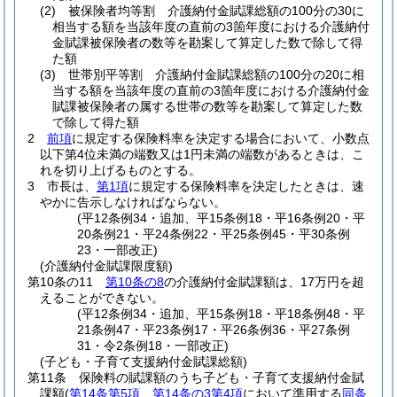
(2)
被保険者均等割 介護納付金賦課総額の100分の30に
相当する額を当該年度の直前の3箇年度における介護納付
金賦課被保険者の数等を勘案して算定した数で除して得
た額
(3)
世帯別平等割 介護納付金賦課総額の100分の20に相
当する額を当該年度の直前の3箇年度における介護納付金
賦課被保険者の属する世帯の数等を勘案して算定した数
で除して得た額
2
前項
に規定する保険料率を決定する場合において、小数点
以下第4位未満の端数又は1円未満の端数があるときは、こ
れを切り上げるものとする。
3
市長は、
第1項
に規定する保険料率を決定したときは、速
やかに告示しなければならない。
(平12条例34・追加、平15条例18・平16条例20・平
20条例21・平24条例22・平25条例45・平30条例
23・一部改正)
(介護納付金賦課限度額)
第10条の11
第10条の8
の介護納付金賦課額は、17万円を超
えることができない。
(平12条例34・追加、平15条例18・平18条例48・平
21条例47・平23条例17・平26条例36・平27条例
31・令2条例18・一部改正)
(子ども・子育て支援納付金賦課総額)
第11条
保険料の賦課額のうち子ども・子育て支援納付金賦
課額
(
第14条第5項
、
第14条の3第4項
において準用する
同条