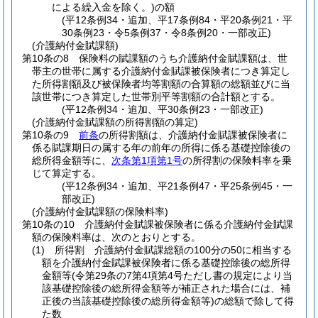
による繰入金を除く。)
の額
(平12条例34・追加、平17条例84・平20条例21・平
30条例23・令5条例37・令8条例20・一部改正)
(介護納付金賦課額)
第10条の8
保険料の賦課額のうち介護納付金賦課額は、世
帯主の世帯に属する介護納付金賦課被保険者につき算定し
た所得割額及び被保険者均等割額の合算額の総額並びに当
該世帯につき算定した世帯別平等割額の合計額とする。
(平12条例34・追加、平30条例23・一部改正)
(介護納付金賦課額の所得割額の算定)
第10条の9
前条
の所得割額は、介護納付金賦課被保険者に
係る賦課期日の属する年の前年の所得に係る基礎控除後の
総所得金額等に、
次条第1項第1号
の所得割の保険料率を乗
じて算定する。
(平12条例34・追加、平21条例47・平25条例45・一
部改正)
(介護納付金賦課額の保険料率)
第10条の10
介護納付金賦課被保険者に係る介護納付金賦課
額の保険料率は、次のとおりとする。
(1)
所得割 介護納付金賦課総額の100分の50に相当する
額を介護納付金賦課被保険者に係る基礎控除後の総所得
金額等
(令第29条の7第4項第4号ただし書の規定により当
該基礎控除後の総所得金額等が補正された場合には、補
正後の当該基礎控除後の総所得金額等)
の総額で除して得
た数