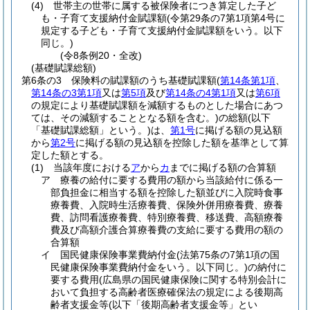
(4)
世帯主の世帯に属する被保険者につき算定した子ど
も・子育て支援納付金賦課額
(令第29条の7第1項第4号に
規定する子ども・子育て支援納付金賦課額をいう。以下
同じ。)
(令8条例20・全改)
(基礎賦課総額)
第6条の3
保険料の賦課額のうち基礎賦課額
(
第14条第1項
、
第14条の3第1項
又は
第5項
及び
第14条の4第1項
又は
第6項
の規定により基礎賦課額を減額するものとした場合にあつ
ては、その減額することとなる額を含む。)
の総額
(以下
「基礎賦課総額」という。)
は、
第1号
に掲げる額の見込額
から
第2号
に掲げる額の見込額を控除した額を基準として算
定した額とする。
(1)
当該年度における
ア
から
カ
までに掲げる額の合算額
ア
療養の給付に要する費用の額から当該給付に係る一
部負担金に相当する額を控除した額並びに入院時食事
療養費、入院時生活療養費、保険外併用療養費、療養
費、訪問看護療養費、特別療養費、移送費、高額療養
費及び高額介護合算療養費の支給に要する費用の額の
合算額
イ
国民健康保険事業費納付金
(法第75条の7第1項の国
民健康保険事業費納付金をいう。以下同じ。)
の納付に
要する費用
(広島県の国民健康保険に関する特別会計に
おいて負担する高齢者医療確保法の規定による後期高
齢者支援金等
(以下「後期高齢者支援金等」とい