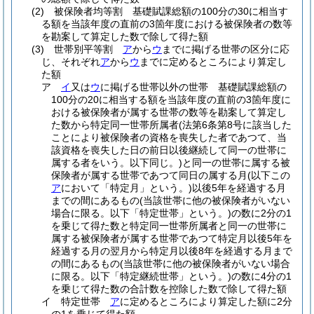
(2)
被保険者均等割 基礎賦課総額の100分の30に相当す
る額を当該年度の直前の3箇年度における被保険者の数等
を勘案して算定した数で除して得た額
(3)
世帯別平等割
ア
から
ウ
までに掲げる世帯の区分に応
じ、それぞれ
ア
から
ウ
までに定めるところにより算定し
た額
ア
イ
又は
ウ
に掲げる世帯以外の世帯 基礎賦課総額の
100分の20に相当する額を当該年度の直前の3箇年度に
おける被保険者が属する世帯の数等を勘案して算定し
た数から特定同一世帯所属者
(法第6条第8号に該当した
ことにより被保険者の資格を喪失した者であつて、当
該資格を喪失した日の前日以後継続して同一の世帯に
属する者をいう。以下同じ。)
と同一の世帯に属する被
保険者が属する世帯であつて同日の属する月
(以下この
ア
において「特定月」という。)
以後5年を経過する月
までの間にあるもの
(当該世帯に他の被保険者がいない
場合に限る。以下「特定世帯」という。)
の数に2分の1
を乗じて得た数と特定同一世帯所属者と同一の世帯に
属する被保険者が属する世帯であつて特定月以後5年を
経過する月の翌月から特定月以後8年を経過する月まで
の間にあるもの
(当該世帯に他の被保険者がいない場合
に限る。以下「特定継続世帯」という。)
の数に4分の1
を乗じて得た数の合計数を控除した数で除して得た額
イ
特定世帯
ア
に定めるところにより算定した額に2分