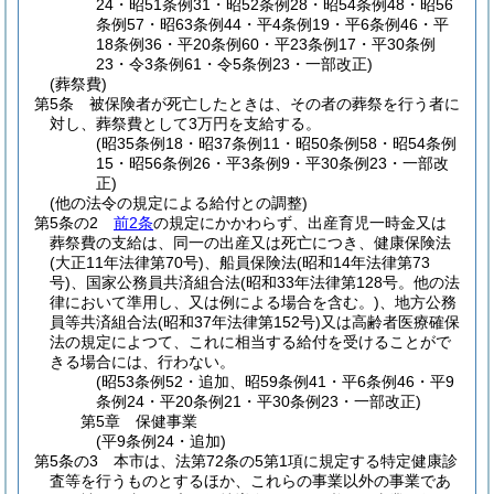
24・昭51条例31・昭52条例28・昭54条例48・昭56
条例57・昭63条例44・平4条例19・平6条例46・平
18条例36・平20条例60・平23条例17・平30条例
23・令3条例61・令5条例23・一部改正)
(葬祭費)
第5条
被保険者が死亡したときは、その者の葬祭を行う者に
対し、葬祭費として3万円を支給する。
(昭35条例18・昭37条例11・昭50条例58・昭54条例
15・昭56条例26・平3条例9・平30条例23・一部改
正)
(他の法令の規定による給付との調整)
第5条の2
前2条
の規定にかかわらず、出産育児一時金又は
葬祭費の支給は、同一の出産又は死亡につき、健康保険法
(大正11年法律第70号)
、船員保険法
(昭和14年法律第73
号)
、国家公務員共済組合法
(昭和33年法律第128号。他の法
律において準用し、又は例による場合を含む。)
、地方公務
員等共済組合法
(昭和37年法律第152号)
又は高齢者医療確保
法の規定によつて、これに相当する給付を受けることがで
きる場合には、行わない。
(昭53条例52・追加、昭59条例41・平6条例46・平9
条例24・平20条例21・平30条例23・一部改正)
第5章
保健事業
(平9条例24・追加)
第5条の3
本市は、法第72条の5第1項に規定する特定健康診
査等を行うものとするほか、これらの事業以外の事業であ