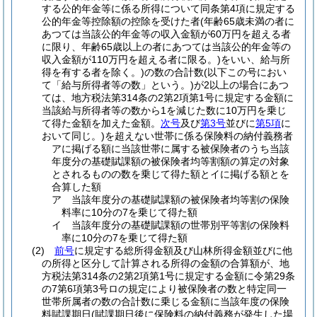
する公的年金等に係る所得について同条第4項に規定する
公的年金等控除額の控除を受けた者
(年齢65歳未満の者に
あつては当該公的年金等の収入金額が60万円を超える者
に限り、年齢65歳以上の者にあつては当該公的年金等の
収入金額が110万円を超える者に限る。)
をいい、給与所
得を有する者を除く。)
の数の合計数
(以下この号におい
て「給与所得者等の数」という。)
が2以上の場合にあつ
ては、地方税法第314条の2第2項第1号に規定する金額に
当該給与所得者等の数から1を減じた数に10万円を乗じ
て得た金額を加えた金額。
次号
及び
第3号
並びに
第5項
に
おいて同じ。)
を超えない世帯に係る保険料の納付義務者
アに掲げる額に当該世帯に属する被保険者のうち当該
年度分の基礎賦課額の被保険者均等割額の算定の対象
とされるものの数を乗じて得た額とイに掲げる額とを
合算した額
ア 当該年度分の基礎賦課額の被保険者均等割の保険
料率に10分の7を乗じて得た額
イ 当該年度分の基礎賦課額の世帯別平等割の保険料
率に10分の7を乗じて得た額
(2)
前号
に規定する総所得金額及び山林所得金額並びに他
の所得と区分して計算される所得の金額の合算額が、地
方税法第314条の2第2項第1号に規定する金額に令第29条
の7第6項第3号ロの規定により被保険者の数と特定同一
世帯所属者の数の合計数に乗じる金額に当該年度の保険
料賦課期日
(賦課期日後に保険料の納付義務が発生した場