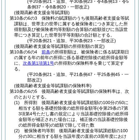
(平20条例21・追加、平30条例23・令4条例13・令5
条例37・令8条例20・一部改正)
(後期高齢者支援金等賦課額)
第10条の6の3
保険料の賦課額のうち後期高齢者支援金等賦
課額は、世帯主の世帯に属する被保険者につき算定した所
得割額及び被保険者均等割額の合算額の総額並びに当該世
帯につき算定した世帯別平等割額の合計額とする。
(平20条例21・追加、平30条例23・一部改正)
(後期高齢者支援金等賦課額の所得割額の算定)
第10条の6の4
前条
の所得割額は、被保険者に係る賦課期日
の属する年の前年の所得に係る基礎控除後の総所得金額等
に、
次条第1項第1号
の所得割の保険料率を乗じて算定す
る。
(平20条例21・追加、平21条例47・平25条例45・一
部改正)
(後期高齢者支援金等賦課額の保険料率)
第10条の6の5
後期高齢者支援金等賦課額の保険料率は、次
のとおりとする。
(1)
所得割 後期高齢者支援金等賦課総額の100分の50に
相当する額を基礎控除後の総所得金額等
(令第29条の7第
3項第4号ただし書の規定により当該基礎控除後の総所得
金額等が補正された場合には、補正後の当該基礎控除後
の総所得金額等)
の総額で除して得た数
(2)
被保険者均等割 後期高齢者支援金等賦課総額の100
分の30に相当する額を当該年度の直前の3箇年度におけ