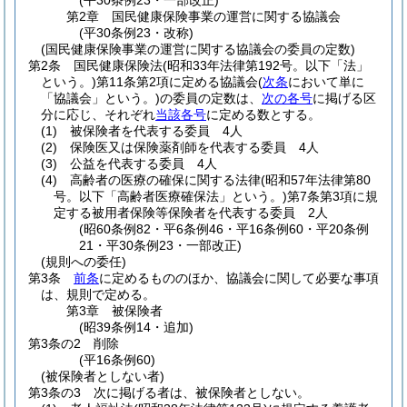
(平30条例23・一部改正)
第2章
国民健康保険事業の運営に関する協議会
(平30条例23・改称)
(国民健康保険事業の運営に関する協議会の委員の定数)
第2条
国民健康保険法
(昭和33年法律第192号。以下「法」
という。)
第11条第2項に定める協議会
(
次条
において単に
「協議会」という。)
の委員の定数は、
次の各号
に掲げる区
分に応じ、それぞれ
当該各号
に定める数とする。
(1)
被保険者を代表する委員 4人
(2)
保険医又は保険薬剤師を代表する委員 4人
(3)
公益を代表する委員 4人
(4)
高齢者の医療の確保に関する法律
(昭和57年法律第80
号。以下「高齢者医療確保法」という。)
第7条第3項に規
定する被用者保険等保険者を代表する委員 2人
(昭60条例82・平6条例46・平16条例60・平20条例
21・平30条例23・一部改正)
(規則への委任)
第3条
前条
に定めるもののほか、協議会に関して必要な事項
は、規則で定める。
第3章
被保険者
(昭39条例14・追加)
第3条の2
削除
(平16条例60)
(被保険者としない者)
第3条の3
次に掲げる者は、被保険者としない。