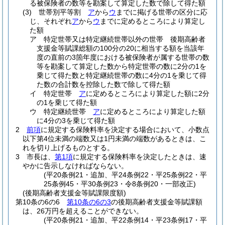
る被保険者の数等を勘案して算定した数で除して得た額
(3)
世帯別平等割
ア
から
ウ
までに掲げる世帯の区分に応
じ、それぞれ
ア
から
ウ
までに定めるところにより算定し
た額
ア
特定世帯又は特定継続世帯以外の世帯 後期高齢者
支援金等賦課総額の100分の20に相当する額を当該年
度の直前の3箇年度における被保険者が属する世帯の数
等を勘案して算定した数から特定世帯の数に2分の1を
乗じて得た数と特定継続世帯の数に4分の1を乗じて得
た数の合計数を控除した数で除して得た額
イ
特定世帯
ア
に定めるところにより算定した額に2分
の1を乗じて得た額
ウ
特定継続世帯
ア
に定めるところにより算定した額
に4分の3を乗じて得た額
2
前項
に規定する保険料率を決定する場合において、小数点
以下第4位未満の端数又は1円未満の端数があるときは、こ
れを切り上げるものとする。
3
市長は、
第1項
に規定する保険料率を決定したときは、速
やかに告示しなければならない。
(平20条例21・追加、平24条例22・平25条例22・平
25条例45・平30条例23・令8条例20・一部改正)
(後期高齢者支援金等賦課限度額)
第10条の6の6
第10条の6の3
の後期高齢者支援金等賦課額
は、26万円を超えることができない。
(平20条例21・追加、平22条例14・平23条例17・平