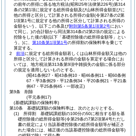
の前年の所得に係る地方税法
(昭和25年法律第226号)
第314
条の2第1項に規定する総所得金額及び山林所得金額並びに
他の所得と区分して計算される所得の金額
(令第27条の2第
1項第1号に規定する他の所得と区分して計算される所得の
金額をいう。以下この条及び
附則第5条第1項第2号
におい
て同じ。)
の合計額から同法第314条の2第2項の規定による
控除をした後の額
(以下「基礎控除後の総所得金額等」とい
う。)
に、
第10条第1項第1号
の所得割の保険料率を乗じて
算定する。
2
前項
に規定する総所得金額若しくは山林所得金額又は他の
所得と区分して計算される所得の金額を算定する場合にお
いては、地方税法第313条第9項中雑損失の金額に係る部分
の規定を適用しないものとする。
(昭41条例27・昭43条例10・昭46条例11・昭60条例
67・平3条例29・平12条例34・平20条例21・平21条
例47・平25条例45・一部改正)
第9条
削除
(平元条例17)
(基礎賦課額の保険料率)
第10条
基礎賦課額の保険料率は、次のとおりとする。
(1)
所得割 基礎賦課総額の100分の50に相当する額を基
礎控除後の総所得金額等
(令第29条の7第2項第4号ただし
書の規定により当該基礎控除後の総所得金額等が補正さ
れた場合には、補正後の当該基礎控除後の総所得金額等)
の総額で除して得た数