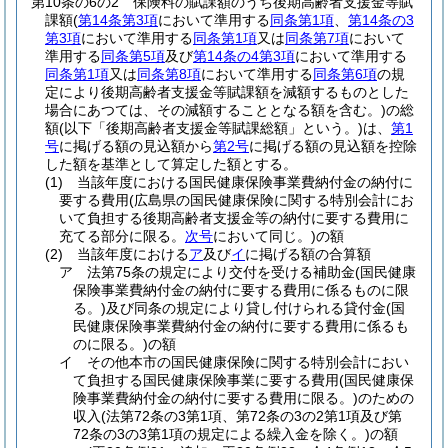
第10条の6の2
保険料の賦課額のうち後期高齢者支援金等賦
課額
(
第14条第3項
において準用する
同条第1項
、
第14条の3
第3項
において準用する
同条第1項
又は
同条第7項
において
準用する
同条第5項
及び
第14条の4第3項
において準用する
同条第1項
又は
同条第8項
において準用する
同条第6項
の規
定により後期高齢者支援金等賦課額を減額するものとした
場合にあつては、その減額することとなる額を含む。)
の総
額
(以下「後期高齢者支援金等賦課総額」という。)
は、
第1
号
に掲げる額の見込額から
第2号
に掲げる額の見込額を控除
した額を基準として算定した額とする。
(1)
当該年度における国民健康保険事業費納付金の納付に
要する費用
(広島県の国民健康保険に関する特別会計にお
いて負担する後期高齢者支援金等の納付に要する費用に
充てる部分に限る。
次号
において同じ。)
の額
(2)
当該年度における
ア
及び
イ
に掲げる額の合算額
ア
法第75条の規定により交付を受ける補助金
(国民健康
保険事業費納付金の納付に要する費用に係るものに限
る。)
及び同条の規定により貸し付けられる貸付金
(国
民健康保険事業費納付金の納付に要する費用に係るも
のに限る。)
の額
イ
その他本市の国民健康保険に関する特別会計におい
て負担する国民健康保険事業に要する費用
(国民健康保
険事業費納付金の納付に要する費用に限る。)
のための
収入
(法第72条の3第1項、第72条の3の2第1項及び第
72条の3の3第1項の規定による繰入金を除く。)
の額