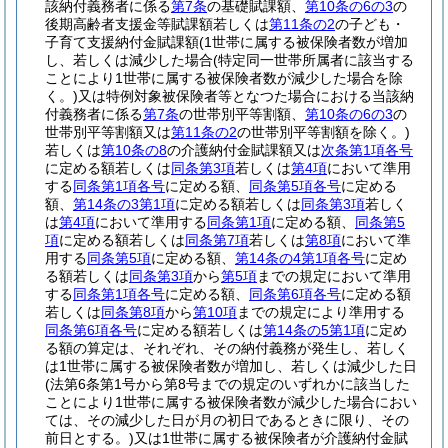
該納付義務者に係る
第7条
の基礎賦課額、
第10条の6の3
の
後期高齢者支援金等賦課額若しくは
第11条の2
の子ども・
子育て支援納付金賦課額
(1世帯に属する被保険者数が増加
し、若しくは減少した場合
(特定同一世帯所属者に該当する
ことにより1世帯に属する被保険者数が減少した場合を除
く。)
又は特例対象被保険者等となつた場合における当該納
付義務者に係る
第7条
の世帯別平等割額、
第10条の6の3
の
世帯別平等割額又は
第11条の2
の世帯別平等割額を除く。)
若しくは
第10条の8
の介護納付金賦課額又は
次条第1項各号
に定める額若しくは
同条第3項
若しくは
第4項
において準用
する
同条第1項各号
に定める額、
同条第5項各号
に定める
額、
第14条の3第1項
に定める額若しくは
同条第3項
若しく
は
第4項
において準用する
同条第1項
に定める額、
同条第5
項
に定める額若しくは
同条第7項
若しくは
第8項
において準
用する
同条第5項
に定める額、
第14条の4第1項各号
に定め
る額若しくは
同条第3項
から
第5項
までの規定において準用
する
同条第1項各号
に定める額、
同条第6項各号
に定める額
若しくは
同条第8項
から
第10項
までの規定により準用する
同条第6項各号
に定める額若しくは
第14条の5第1項
に定め
る額の算定は、それぞれ、その納付義務が発生し、若しく
は1世帯に属する被保険者数が増加し、若しくは減少した日
(法第6条第1号から第8号までの規定のいずれかに該当した
ことにより1世帯に属する被保険者数が減少した場合におい
ては、その減少した日が月の初日であるときに限り、その
前日とする。)
又は1世帯に属する被保険者が介護納付金賦