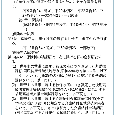
つて被保険者の健康の保持増進のために必要な事業を行
う。
(平9条例24・追加、平20条例21・平22条例16・平
27条例34・平30条例23・一部改正)
第6章
保険料
(昭39条例14・旧第4章繰下、平9条例24・旧第5章繰
下)
(保険料の賦課)
第6条
保険料は、被保険者の属する世帯の世帯主から徴収す
る。
(平12条例34・追加、平30条例23・一部改正)
(保険料の賦課額)
第6条の2
保険料の賦課額は、次に掲げる額の合算額とす
る。
(1)
世帯主の世帯に属する被保険者につき算定した基礎賦
課額
(国民健康保険法施行令
(昭和33年政令第362号。以下
「令」という。)
第29条の7第1項第1号に規定する基礎賦
課額をいう。以下同じ。)
(2)
世帯主の世帯に属する被保険者につき算定した後期高
齢者支援金等賦課額
(令第29条の7第1項第2号に規定する
後期高齢者支援金等賦課額をいう。以下同じ。)
(3)
世帯主の世帯に属する介護納付金賦課被保険者
(令第
29条の7第1項第3号に規定する介護納付金賦課被保険者
をいう。以下同じ。)
につき算定した介護納付金賦課額
(同号に規定する介護納付金賦課額をいう。以下同じ。)