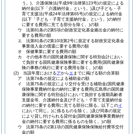
う。)
、介護保険法
(平成9年法律第123号)
の規定による
納付金
(以下「介護納付金」という。)
及び子ども・子
育て支援法
(平成24年法律第65号)
の規定による納付金
(以下「子ども・子育て支援納付金」という。)
の納付
に要する費用に充てる部分を除く。)
の額
ウ
法第81条の2第5項の財政安定化基金拠出金の納付に
要する費用の額
エ
法第81条の2第10項第2号に規定する財政安定化基金
事業借入金の償還に要する費用の額
オ
保健事業に要する費用の額
カ
その他本市の国民健康保険に関する特別会計におい
て負担する国民健康保険事業に要する費用
(国民健康保
険の事務の執行に要する費用を除く。)
の額
(2)
当該年度における
ア
から
エ
までに掲げる額の合算額
ア
法第74条の規定による補助金の額
イ
法第75条の規定により交付を受ける補助金
(国民健康
保険事業費納付金の納付に要する費用
(広島県の国民健
康保険に関する特別会計において負担する後期高齢者
支援金等、介護納付金及び子ども・子育て支援納付金
の納付に要する費用に充てる部分に限る。以下この
イ
において同じ。)
に係るものを除く。)
及び同条の規定
により貸し付けられる貸付金
(国民健康保険事業費納付
金の納付に要する費用に係るものを除く。)
の額
ウ
法第75条の2第1項の国民健康保険保険給付費等交付
金の額