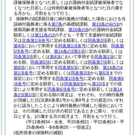
課被保険者となつた若しくは介護納付金賦課被保険者でな
くなつた日若しくは特例対象被保険者等となつた日の属す
る月から、月割をもつて行う。
2
保険料の賦課期日後に納付義務が消滅した場合における当
該納付義務者に係る
第7条
の基礎賦課額、
第10条の6の3
の
後期高齢者支援金等賦課額、
第10条の8
の介護納付金賦課
額若しくは
第11条の2
の子ども・子育て支援納付金賦課額
又は
次条第1項各号
に定める額若しくは
同条第3項
若しくは
第4項
において準用する
同条第1項各号
に定める額、
同条第
5項各号
に定める額、
第14条の3第1項
に定める額若しくは
同条第3項
若しくは
第4項
において準用する
同条第1項
に定
める額、
同条第5項
に定める額若しくは
同条第7項
若しくは
第8項
において準用する
同条第5項
に定める額、
第14条の4
第1項各号
に定める額若しくは
同条第3項
から
第5項
までの
規定において準用する
同条第1項各号
に定める額、
同条第6
項各号
に定める額若しくは
同条第8項
から
第10項
までの規
定により準用する
同条第6項各号
に定める額若しくは
第14
条の5第1項
に定める額の算定は、それぞれ、その納付義務
が消滅した日
(法第6条第1号から第8号までの規定のいずれ
かに該当したことにより納付義務が消滅した場合において
は、その消滅した日が月の初日であるときに限り、その前
日とする。)
の属する月の前月まで、月割をもつて行う。
(平12条例34・全改、平20条例21・平22条例14・平
25条例45・令8条例20・一部改正)
(低所得者の保険料の減額)