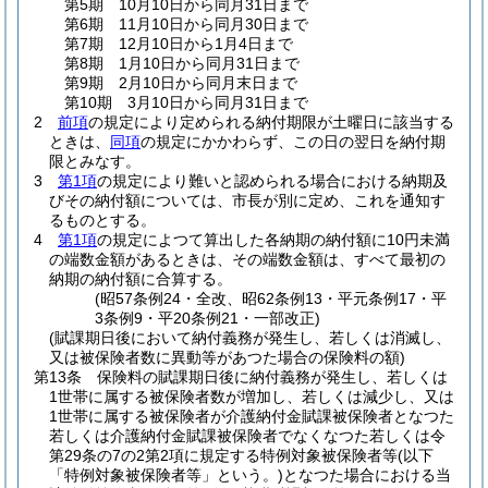
第5期 10月10日から同月31日まで
第6期 11月10日から同月30日まで
第7期 12月10日から1月4日まで
第8期 1月10日から同月31日まで
第9期 2月10日から同月末日まで
第10期 3月10日から同月31日まで
2
前項
の規定により定められる納付期限が土曜日に該当する
ときは、
同項
の規定にかかわらず、この日の翌日を納付期
限とみなす。
3
第1項
の規定により難いと認められる場合における納期及
びその納付額については、市長が別に定め、これを通知す
るものとする。
4
第1項
の規定によつて算出した各納期の納付額に10円未満
の端数金額があるときは、その端数金額は、すべて最初の
納期の納付額に合算する。
(昭57条例24・全改、昭62条例13・平元条例17・平
3条例9・平20条例21・一部改正)
(賦課期日後において納付義務が発生し、若しくは消滅し、
又は被保険者数に異動等があつた場合の保険料の額)
第13条
保険料の賦課期日後に納付義務が発生し、若しくは
1世帯に属する被保険者数が増加し、若しくは減少し、又は
1世帯に属する被保険者が介護納付金賦課被保険者となつた
若しくは介護納付金賦課被保険者でなくなつた若しくは令
第29条の7の2第2項に規定する特例対象被保険者等
(以下
「特例対象被保険者等」という。)
となつた場合における当