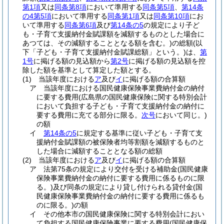
第1項
又は
同条第8項
において準用する
同条第5項
、
第14条
の4第5項
において準用する
同条第1項
又は
同条第10項
にお
いて準用する
同条第6項
及び
第14条の5
の規定により子ど
も・子育て支援納付金賦課額を減額するものとした場合に
あつては、その減額することとなる額を含む。)
の総額
(以
下「子ども・子育て支援納付金賦課総額」という。)
は、
第
1号
に掲げる額の見込額から
第2号
に掲げる額の見込額を控
除した額を基準として算定した額とする。
(1)
当該年度における
ア
及び
イ
に掲げる額の合算額
ア
当該年度における国民健康保険事業費納付金の納付
に要する費用
(広島県の国民健康保険に関する特別会計
において負担する子ども・子育て支援納付金の納付に
要する費用に充てる部分に限る。
次号
において同じ。)
の額
イ
第14条の5
に規定する基準に従い子ども・子育て支
援納付金賦課額の被保険者均等割額を減額するものと
した場合に減額することとなる額の総額
(2)
当該年度における
ア
及び
イ
に掲げる額の合算額
ア
法第75条の規定により交付を受ける補助金
(国民健康
保険事業費納付金の納付に要する費用に係るものに限
る。)
及び同条の規定により貸し付けられる貸付金
(国
民健康保険事業費納付金の納付に要する費用に係るも
のに限る。)
の額
イ
その他本市の国民健康保険に関する特別会計におい
て負担する国民健康保険事業に要する費用
(国民健康保