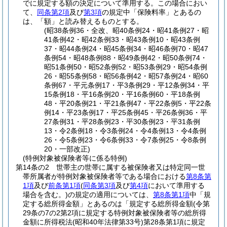
でに規定する額の決定について準用する。
この場合におい
て、
同条第2項
及び
第3項
の規定中「保険料率」とあるの
は、「額」と読み替えるものとする。
(昭38条例36・全改、昭40条例24・昭41条例27・昭
41条例42・昭42条例33・昭43条例10・昭43条例
37・昭44条例24・昭45条例34・昭46条例70・昭47
条例54・昭48条例88・昭49条例42・昭50条例74・
昭51条例50・昭52条例52・昭53条例29・昭54条例
26・昭55条例58・昭56条例42・昭57条例24・昭60
条例67・平元条例17・平3条例29・平12条例34・平
15条例18・平16条例20・平16条例60・平18条例
48・平20条例21・平21条例47・平22条例5・平22条
例14・平23条例17・平25条例45・平26条例36・平
27条例31・平28条例23・平30条例23・平31条例
13・令2条例18・令3条例24・令4条例13・令4条例
26・令5条例23・令6条例33・令7条例25・令8条例
20・一部改正)
(特例対象被保険者等に係る特例)
第14条の2
世帯主の世帯に属する被保険者又は特定同一世
帯所属者が特例対象被保険者等である場合における
第8条第
1項
及び
前条第1項
(
同条第3項
及び
第4項
において準用する
場合を含む。)
の規定の適用については、
第8条第1項
中「規
定する総所得金額」とあるのは「規定する総所得金額
(令第
29条の7の2第2項に規定する特例対象被保険者等の総所得
金額に所得税法
(昭和40年法律第33号)
第28条第1項に規定