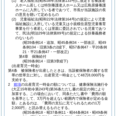
(1)
老人福祉法
(昭和38年法律第133号)
に規定する養護老
人ホーム若しくは特別養護老人ホーム又は広島原爆養護
ホームに入所している者であつて、市長が当該施設の長
の意見を聴いて定めるもの
(2)
児童福祉法
(昭和22年法律第164号)
の規定により児童
福祉施設に入所している児童又は小規模住居型児童養育
事業を行う者若しくは里親に委託されている児童であつ
て、民法
(明治29年法律第89号)
の規定による扶養義務者
のないもの
(昭39条例14・追加、昭45条例34・一部改正、昭49
条例104・旧第3条の2繰下、昭57条例47・平20条例
21・平21条例47・一部改正)
第4章
保険給付
(昭39条例14・旧第3章繰下)
(出産育児一時金)
第4条
被保険者が出産したときは、当該被保険者の属する世
帯の世帯主に対し、出産育児一時金として48万8,000円を
支給する。
2
前項
の出産育児一時金の額については、健康保険法施行令
(大正15年勅令第243号)
第36条ただし書の規定の例により
加算する。
この場合において、同条ただし書中「費用の額
を基準として、3万円を超えない範囲内で保険者が定める金
額」とあるのは、「費用の支払に充てられるための1万
2,000円」と読み替えるものとする。
(昭35条例18・昭37条例11・昭44条例24・昭49条例