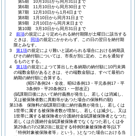
第5期 10月10日から同月31日まで
第6期 11月10日から同月30日まで
第7期 12月10日から1月4日まで
第8期 1月10日から同月31日まで
第9期 2月10日から同月末日まで
第10期 3月10日から同月31日まで
2
前項
の規定により定められる納付期限が土曜日に該当する
ときは、
同項
の規定にかかわらず、この日の翌日を納付期
限とみなす。
3
第1項
の規定により難いと認められる場合における納期及
びその納付額については、市長が別に定め、これを通知す
るものとする。
4
第1項
の規定によつて算出した各納期の納付額に10円未満
の端数金額があるときは、その端数金額は、すべて最初の
納期の納付額に合算する。
(昭57条例24・全改、昭62条例13・平元条例17・平
3条例9・平20条例21・一部改正)
(賦課期日後において納付義務が発生し、若しくは消滅し、
又は被保険者数に異動等があつた場合の保険料の額)
第13条
保険料の賦課期日後に納付義務が発生し、若しくは
1世帯に属する被保険者数が増加し、若しくは減少し、又は
1世帯に属する被保険者が介護納付金賦課被保険者となつた
若しくは介護納付金賦課被保険者でなくなつた若しくは令
第29条の7の2第2項に規定する特例対象被保険者等
(以下
「特例対象被保険者等」という。)
となつた場合における当