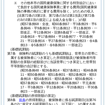
エ
その他本市の国民健康保険に関する特別会計におい
て負担する国民健康保険事業に要する費用
(国民健康保
険の事務の執行に要する費用を除く。)
のための収入
(法第72条の3第1項、第72条の3の2第1項及び第72条
の3の3第1項の規定による繰入金を除く。)
の額
(昭57条例68・全改、昭60条例67・平3条例29・平6
条例46・平9条例24・平11条例12・平11条例39・一
部改正、平12条例34・旧第6条繰下・一部改正、平
15条例18・平17条例84・平18条例77・平20条例
21・平22条例16・平27条例34・平30条例23・令4条
例13・令5条例37・令8条例20・一部改正)
(基礎賦課額)
第7条
保険料の賦課額のうち基礎賦課額は、世帯主の世帯に
属する被保険者につき算定した所得割額及び被保険者均等
割額の合算額の総額並びに当該世帯につき算定した世帯別
平等割額の合計額とする。
(昭35条例48・昭36条例14・昭37条例11・昭46条例
11・昭50条例58・昭51条例31・昭52条例28・昭53
条例18・昭54条例15・昭55条例34・昭56条例26・
昭57条例24・昭59条例18・昭60条例67・平元条例
17・平3条例29・平12条例34・平20条例21・平30条
例23・一部改正)
(基礎賦課額の所得割額の算定)
第8条
前条
の所得割額は、被保険者に係る賦課期日
(法第76
条の2に規定する賦課期日をいう。以下同じ。)
の属する年