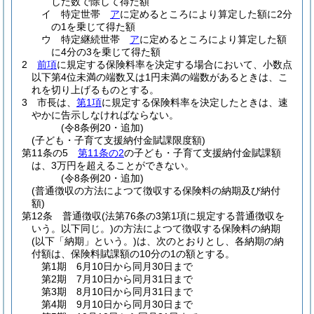
した数で除して得た額
イ
特定世帯
ア
に定めるところにより算定した額に2分
の1を乗じて得た額
ウ
特定継続世帯
ア
に定めるところにより算定した額
に4分の3を乗じて得た額
2
前項
に規定する保険料率を決定する場合において、小数点
以下第4位未満の端数又は1円未満の端数があるときは、こ
れを切り上げるものとする。
3
市長は、
第1項
に規定する保険料率を決定したときは、速
やかに告示しなければならない。
(令8条例20・追加)
(子ども・子育て支援納付金賦課限度額)
第11条の5
第11条の2
の子ども・子育て支援納付金賦課額
は、3万円を超えることができない。
(令8条例20・追加)
(普通徴収の方法によつて徴収する保険料の納期及び納付
額)
第12条
普通徴収
(法第76条の3第1項に規定する普通徴収を
いう。以下同じ。)
の方法によつて徴収する保険料の納期
(以下「納期」という。)
は、次のとおりとし、各納期の納
付額は、保険料賦課額の10分の1の額とする。
第1期 6月10日から同月30日まで
第2期 7月10日から同月31日まで
第3期 8月10日から同月31日まで
第4期 9月10日から同月30日まで