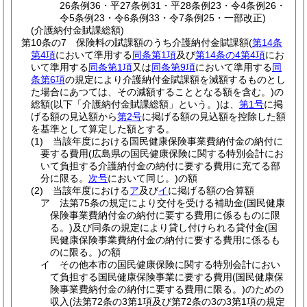
26条例36・平27条例31・平28条例23・令4条例26・
令5条例23・令6条例33・令7条例25・一部改正)
(介護納付金賦課総額)
第10条の7
保険料の賦課額のうち介護納付金賦課額
(
第14条
第4項
において準用する
同条第1項
及び
第14条の4第4項
にお
いて準用する
同条第1項
又は
同条第9項
において準用する
同
条第6項
の規定により介護納付金賦課額を減額するものとし
た場合にあつては、その減額することとなる額を含む。)
の
総額
(以下「介護納付金賦課総額」という。)
は、
第1号
に掲
げる額の見込額から
第2号
に掲げる額の見込額を控除した額
を基準として算定した額とする。
(1)
当該年度における国民健康保険事業費納付金の納付に
要する費用
(広島県の国民健康保険に関する特別会計にお
いて負担する介護納付金の納付に要する費用に充てる部
分に限る。
次号
において同じ。)
の額
(2)
当該年度における
ア
及び
イ
に掲げる額の合算額
ア
法第75条の規定により交付を受ける補助金
(国民健康
保険事業費納付金の納付に要する費用に係るものに限
る。)
及び同条の規定により貸し付けられる貸付金
(国
民健康保険事業費納付金の納付に要する費用に係るも
のに限る。)
の額
イ
その他本市の国民健康保険に関する特別会計におい
て負担する国民健康保険事業に要する費用
(国民健康保
険事業費納付金の納付に要する費用に限る。)
のための
収入
(法第72条の3第1項及び第72条の3の3第1項の規定