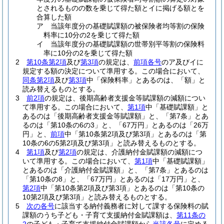
とされるものの数を乗じて得た額とイに掲げる額とを
合算した額
ア 当該年度分の基礎賦課額の被保険者均等割の保険
料率に10分の2を乗じて得た額
イ 当該年度分の基礎賦課額の世帯別平等割の保険料
率に10分の2を乗じて得た額
2
第10条第2項
及び
第3項
の規定は、
前項各号
のア及びイに
規定する額の決定について準用する。
この場合において、
同条第2項
及び
第3項
中「保険料率」とあるのは、「額」と
読み替えるものとする。
3
前2項
の規定は、後期高齢者支援金等賦課額の減額につい
て準用する。
この場合において、
第1項
中「基礎賦課額」と
あるのは「後期高齢者支援金等賦課額」と、「第7条」とあ
るのは「第10条の6の3」と、「67万円」とあるのは「26万
円」と、
前項
中「第10条第2項及び第3項」とあるのは「第
10条の6の5第2項及び第3項」と読み替えるものとする。
4
第1項
及び
第2項
の規定は、介護納付金賦課額の減額につ
いて準用する。
この場合において、
第1項
中「基礎賦課額」
とあるのは「介護納付金賦課額」と、「第7条」とあるのは
「第10条の8」と、「67万円」とあるのは「17万円」と、
第2項
中「第10条第2項及び第3項」とあるのは「第10条の
10第2項及び第3項」と読み替えるものとする。
5
次の各号
に該当する納付義務者に対して課する保険料の賦
課額のうち子ども・子育て支援納付金賦課額は、
第11条の