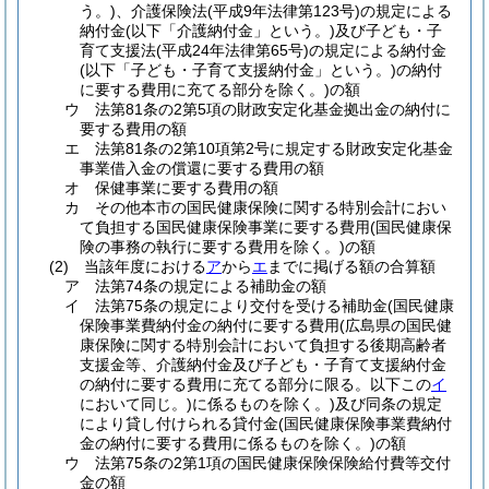
う。)
、介護保険法
(平成9年法律第123号)
の規定による
納付金
(以下「介護納付金」という。)
及び子ども・子
育て支援法
(平成24年法律第65号)
の規定による納付金
(以下「子ども・子育て支援納付金」という。)
の納付
に要する費用に充てる部分を除く。)
の額
ウ
法第81条の2第5項の財政安定化基金拠出金の納付に
要する費用の額
エ
法第81条の2第10項第2号に規定する財政安定化基金
事業借入金の償還に要する費用の額
オ
保健事業に要する費用の額
カ
その他本市の国民健康保険に関する特別会計におい
て負担する国民健康保険事業に要する費用
(国民健康保
険の事務の執行に要する費用を除く。)
の額
(2)
当該年度における
ア
から
エ
までに掲げる額の合算額
ア
法第74条の規定による補助金の額
イ
法第75条の規定により交付を受ける補助金
(国民健康
保険事業費納付金の納付に要する費用
(広島県の国民健
康保険に関する特別会計において負担する後期高齢者
支援金等、介護納付金及び子ども・子育て支援納付金
の納付に要する費用に充てる部分に限る。以下この
イ
において同じ。)
に係るものを除く。)
及び同条の規定
により貸し付けられる貸付金
(国民健康保険事業費納付
金の納付に要する費用に係るものを除く。)
の額
ウ
法第75条の2第1項の国民健康保険保険給付費等交付
金の額