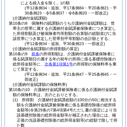
による繰入金を除く。)
の額
(平12条例34・追加、平17条例84・平20条例21・平
30条例23・令5条例37・令8条例20・一部改正)
(介護納付金賦課額)
第10条の8
保険料の賦課額のうち介護納付金賦課額は、世
帯主の世帯に属する介護納付金賦課被保険者につき算定し
た所得割額及び被保険者均等割額の合算額の総額並びに当
該世帯につき算定した世帯別平等割額の合計額とする。
(平12条例34・追加、平30条例23・一部改正)
(介護納付金賦課額の所得割額の算定)
第10条の9
前条
の所得割額は、介護納付金賦課被保険者に
係る賦課期日の属する年の前年の所得に係る基礎控除後の
総所得金額等に、
次条第1項第1号
の所得割の保険料率を乗
じて算定する。
(平12条例34・追加、平21条例47・平25条例45・一
部改正)
(介護納付金賦課額の保険料率)
第10条の10
介護納付金賦課被保険者に係る介護納付金賦課
額の保険料率は、次のとおりとする。
(1)
所得割 介護納付金賦課総額の100分の50に相当する
額を介護納付金賦課被保険者に係る基礎控除後の総所得
金額等
(令第29条の7第4項第4号ただし書の規定により当
該基礎控除後の総所得金額等が補正された場合には、補
正後の当該基礎控除後の総所得金額等)
の総額で除して得
た数