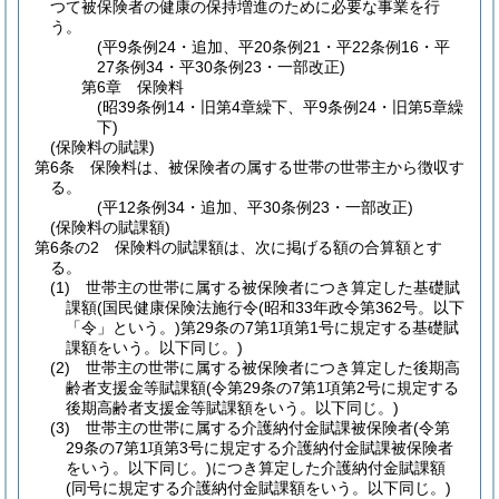
つて被保険者の健康の保持増進のために必要な事業を行
う。
(平9条例24・追加、平20条例21・平22条例16・平
27条例34・平30条例23・一部改正)
第6章
保険料
(昭39条例14・旧第4章繰下、平9条例24・旧第5章繰
下)
(保険料の賦課)
第6条
保険料は、被保険者の属する世帯の世帯主から徴収す
る。
(平12条例34・追加、平30条例23・一部改正)
(保険料の賦課額)
第6条の2
保険料の賦課額は、次に掲げる額の合算額とす
る。
(1)
世帯主の世帯に属する被保険者につき算定した基礎賦
課額
(国民健康保険法施行令
(昭和33年政令第362号。以下
「令」という。)
第29条の7第1項第1号に規定する基礎賦
課額をいう。以下同じ。)
(2)
世帯主の世帯に属する被保険者につき算定した後期高
齢者支援金等賦課額
(令第29条の7第1項第2号に規定する
後期高齢者支援金等賦課額をいう。以下同じ。)
(3)
世帯主の世帯に属する介護納付金賦課被保険者
(令第
29条の7第1項第3号に規定する介護納付金賦課被保険者
をいう。以下同じ。)
につき算定した介護納付金賦課額
(同号に規定する介護納付金賦課額をいう。以下同じ。)