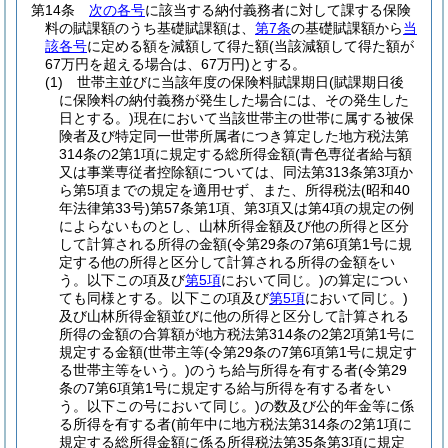
第14条
次の各号
に該当する納付義務者に対して課する保険
料の賦課額のうち基礎賦課額は、
第7条
の基礎賦課額から
当
該各号
に定める額を減額して得た額
(当該減額して得た額が
67万円を超える場合は、67万円)
とする。
(1)
世帯主並びに当該年度の保険料賦課期日
(賦課期日後
に保険料の納付義務が発生した場合には、その発生した
日とする。)
現在において当該世帯主の世帯に属する被保
険者及び特定同一世帯所属者につき算定した地方税法第
314条の2第1項に規定する総所得金額
(青色専従者給与額
又は事業専従者控除額については、同法第313条第3項か
ら第5項までの規定を適用せず、また、所得税法
(昭和40
年法律第33号)
第57条第1項、第3項又は第4項の規定の例
によらないものとし、山林所得金額及び他の所得と区分
して計算される所得の金額
(令第29条の7第6項第1号に規
定する他の所得と区分して計算される所得の金額をい
う。以下この項及び
第5項
において同じ。)
の算定につい
ても同様とする。以下この項及び
第5項
において同じ。)
及び山林所得金額並びに他の所得と区分して計算される
所得の金額の合算額が地方税法第314条の2第2項第1号に
規定する金額
(世帯主等
(令第29条の7第6項第1号に規定す
る世帯主等をいう。)
のうち給与所得を有する者
(令第29
条の7第6項第1号に規定する給与所得を有する者をい
う。以下この号において同じ。)
の数及び公的年金等に係
る所得を有する者
(前年中に地方税法第314条の2第1項に
規定する総所得金額に係る所得税法第35条第3項に規定