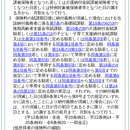
課被保険者となつた若しくは介護納付金賦課被保険者でな
くなつた日若しくは特例対象被保険者等となつた日の属す
る月から、月割をもつて行う。
2
保険料の賦課期日後に納付義務が消滅した場合における当
該納付義務者に係る
第7条
の基礎賦課額、
第10条の6の3
の
後期高齢者支援金等賦課額、
第10条の8
の介護納付金賦課
額若しくは
第11条の2
の子ども・子育て支援納付金賦課額
又は
次条第1項各号
に定める額若しくは
同条第3項
若しくは
第4項
において準用する
同条第1項各号
に定める額、
同条第
5項各号
に定める額、
第14条の3第1項
に定める額若しくは
同条第3項
若しくは
第4項
において準用する
同条第1項
に定
める額、
同条第5項
に定める額若しくは
同条第7項
若しくは
第8項
において準用する
同条第5項
に定める額、
第14条の4
第1項各号
に定める額若しくは
同条第3項
から
第5項
までの
規定において準用する
同条第1項各号
に定める額、
同条第6
項各号
に定める額若しくは
同条第8項
から
第10項
までの規
定により準用する
同条第6項各号
に定める額若しくは
第14
条の5第1項
に定める額の算定は、それぞれ、その納付義務
が消滅した日
(法第6条第1号から第8号までの規定のいずれ
かに該当したことにより納付義務が消滅した場合において
は、その消滅した日が月の初日であるときに限り、その前
日とする。)
の属する月の前月まで、月割をもつて行う。
(平12条例34・全改、平20条例21・平22条例14・平
25条例45・令8条例20・一部改正)
(低所得者の保険料の減額)