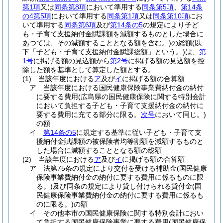
第1項
又は
同条第8項
において準用する
同条第5項
、
第14条
の4第5項
において準用する
同条第1項
又は
同条第10項
にお
いて準用する
同条第6項
及び
第14条の5
の規定により子ど
も・子育て支援納付金賦課額を減額するものとした場合に
あつては、その減額することとなる額を含む。)
の総額
(以
下「子ども・子育て支援納付金賦課総額」という。)
は、
第
1号
に掲げる額の見込額から
第2号
に掲げる額の見込額を控
除した額を基準として算定した額とする。
(1)
当該年度における
ア
及び
イ
に掲げる額の合算額
ア
当該年度における国民健康保険事業費納付金の納付
に要する費用
(広島県の国民健康保険に関する特別会計
において負担する子ども・子育て支援納付金の納付に
要する費用に充てる部分に限る。
次号
において同じ。)
の額
イ
第14条の5
に規定する基準に従い子ども・子育て支
援納付金賦課額の被保険者均等割額を減額するものと
した場合に減額することとなる額の総額
(2)
当該年度における
ア
及び
イ
に掲げる額の合算額
ア
法第75条の規定により交付を受ける補助金
(国民健康
保険事業費納付金の納付に要する費用に係るものに限
る。)
及び同条の規定により貸し付けられる貸付金
(国
民健康保険事業費納付金の納付に要する費用に係るも
のに限る。)
の額
イ
その他本市の国民健康保険に関する特別会計におい
て負担する国民健康保険事業に要する費用
(国民健康保