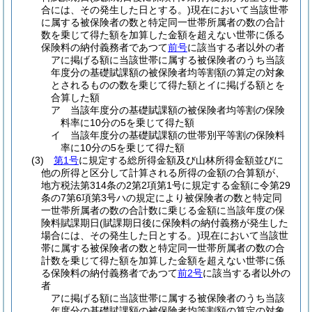
合には、その発生した日とする。)
現在において当該世帯
に属する被保険者の数と特定同一世帯所属者の数の合計
数を乗じて得た額を加算した金額を超えない世帯に係る
保険料の納付義務者であつて
前号
に該当する者以外の者
アに掲げる額に当該世帯に属する被保険者のうち当該
年度分の基礎賦課額の被保険者均等割額の算定の対象
とされるものの数を乗じて得た額とイに掲げる額とを
合算した額
ア 当該年度分の基礎賦課額の被保険者均等割の保険
料率に10分の5を乗じて得た額
イ 当該年度分の基礎賦課額の世帯別平等割の保険料
率に10分の5を乗じて得た額
(3)
第1号
に規定する総所得金額及び山林所得金額並びに
他の所得と区分して計算される所得の金額の合算額が、
地方税法第314条の2第2項第1号に規定する金額に令第29
条の7第6項第3号ハの規定により被保険者の数と特定同
一世帯所属者の数の合計数に乗じる金額に当該年度の保
険料賦課期日
(賦課期日後に保険料の納付義務が発生した
場合には、その発生した日とする。)
現在において当該世
帯に属する被保険者の数と特定同一世帯所属者の数の合
計数を乗じて得た額を加算した金額を超えない世帯に係
る保険料の納付義務者であつて
前2号
に該当する者以外の
者
アに掲げる額に当該世帯に属する被保険者のうち当該
年度分の基礎賦課額の被保険者均等割額の算定の対象