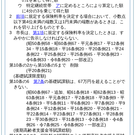
の1を乗じて得た額
ウ
特定継続世帯
ア
に定めるところにより算定した額
に4分の3を乗じて得た額
2
前項
に規定する保険料率を決定する場合において、小数点
以下第4位未満の端数又は1円未満の端数があるときは、こ
れを切り上げるものとする。
3
市長は、
第1項
に規定する保険料率を決定したときは、す
みやかに告示しなければならない。
(昭50条例58・昭60条例67・平元条例17・平12条例
34・平15条例18・平16条例20・平20条例21・平24
条例22・平25条例22・平25条例45・平30条例23・
令6条例33・令8条例20・一部改正)
第10条の2から第10条の5まで
削除
(平20条例21)
(基礎賦課限度額)
第10条の6
第7条
の基礎賦課額は、67万円を超えることがで
きない。
(昭60条例67・追加、昭61条例18・昭62条例13・昭
63条例18・平元条例17・平2条例18・平3条例9・平
4条例19・平5条例11・平6条例20・平7条例20・平9
条例24・平12条例34・平16条例20・平20条例21・
平22条例14・平23条例17・平27条例31・平28条例
23・平30条例23・平31条例13・令2条例18・令4条
例26・令7条例25・令8条例20・一部改正)
(後期高齢者支援金等賦課総額)