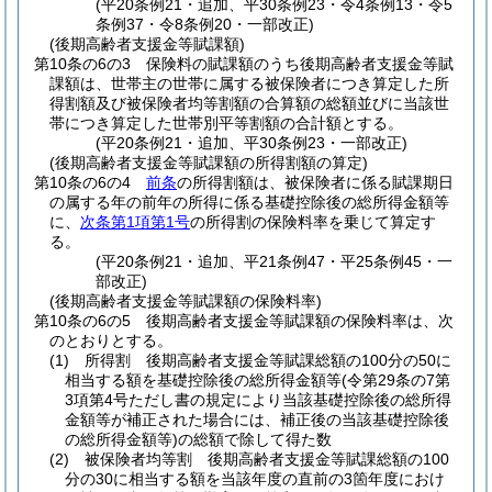
(平20条例21・追加、平30条例23・令4条例13・令5
条例37・令8条例20・一部改正)
(後期高齢者支援金等賦課額)
第10条の6の3
保険料の賦課額のうち後期高齢者支援金等賦
課額は、世帯主の世帯に属する被保険者につき算定した所
得割額及び被保険者均等割額の合算額の総額並びに当該世
帯につき算定した世帯別平等割額の合計額とする。
(平20条例21・追加、平30条例23・一部改正)
(後期高齢者支援金等賦課額の所得割額の算定)
第10条の6の4
前条
の所得割額は、被保険者に係る賦課期日
の属する年の前年の所得に係る基礎控除後の総所得金額等
に、
次条第1項第1号
の所得割の保険料率を乗じて算定す
る。
(平20条例21・追加、平21条例47・平25条例45・一
部改正)
(後期高齢者支援金等賦課額の保険料率)
第10条の6の5
後期高齢者支援金等賦課額の保険料率は、次
のとおりとする。
(1)
所得割 後期高齢者支援金等賦課総額の100分の50に
相当する額を基礎控除後の総所得金額等
(令第29条の7第
3項第4号ただし書の規定により当該基礎控除後の総所得
金額等が補正された場合には、補正後の当該基礎控除後
の総所得金額等)
の総額で除して得た数
(2)
被保険者均等割 後期高齢者支援金等賦課総額の100
分の30に相当する額を当該年度の直前の3箇年度におけ