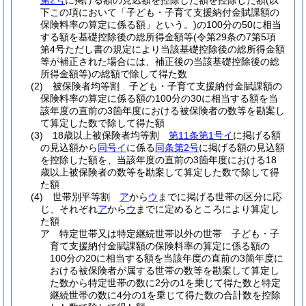
第2号
に掲げる額の見込額を控除した額を控除した額
(以
下この項において「子ども・子育て支援納付金賦課額の
保険料率の算定に係る額」という。)
の100分の50に相当
する額を基礎控除後の総所得金額等
(令第29条の7第5項
第4号ただし書の規定により当該基礎控除後の総所得金額
等が補正された場合には、補正後の当該基礎控除後の総
所得金額等)
の総額で除して得た数
(2)
被保険者均等割 子ども・子育て支援納付金賦課額の
保険料率の算定に係る額の100分の30に相当する額を当
該年度の直前の3箇年度における被保険者の数等を勘案し
て算定した数で除して得た額
(3)
18歳以上被保険者均等割
第11条第1号イ
に掲げる額
の見込額から
同号イ
に係る
同条第2号
に掲げる額の見込額
を控除した額を、当該年度の直前の3箇年度における18
歳以上被保険者の数等を勘案して算定した数で除して得
た額
(4)
世帯別平等割
ア
から
ウ
までに掲げる世帯の区分に応
じ、それぞれ
ア
から
ウ
までに定めるところにより算定し
た額
ア
特定世帯又は特定継続世帯以外の世帯 子ども・子
育て支援納付金賦課額の保険料率の算定に係る額の
100分の20に相当する額を当該年度の直前の3箇年度に
おける被保険者が属する世帯の数等を勘案して算定し
た数から特定世帯の数に2分の1を乗じて得た数と特定
継続世帯の数に4分の1を乗じて得た数の合計数を控除