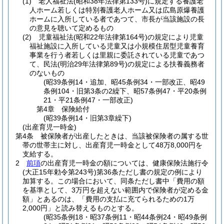
(1)
老人福祉法
(昭和38年法律第133号)
に規定する養護老
人ホーム若しくは特別養護老人ホーム又は広島原爆養護
ホームに入所している者であつて、市長が当該施設の長
の意見を聴いて定めるもの
(2)
児童福祉法
(昭和22年法律第164号)
の規定により児童
福祉施設に入所している児童又は小規模住居型児童養育
事業を行う者若しくは里親に委託されている児童であつ
て、民法
(明治29年法律第89号)
の規定による扶養義務者
のないもの
(昭39条例14・追加、昭45条例34・一部改正、昭49
条例104・旧第3条の2繰下、昭57条例47・平20条例
21・平21条例47・一部改正)
第4章
保険給付
(昭39条例14・旧第3章繰下)
(出産育児一時金)
第4条
被保険者が出産したときは、当該被保険者の属する世
帯の世帯主に対し、出産育児一時金として48万8,000円を
支給する。
2
前項
の出産育児一時金の額については、健康保険法施行令
(大正15年勅令第243号)
第36条ただし書の規定の例により
加算する。
この場合において、同条ただし書中「費用の額
を基準として、3万円を超えない範囲内で保険者が定める金
額」とあるのは、「費用の支払に充てられるための1万
2,000円」と読み替えるものとする。
(昭35条例18・昭37条例11・昭44条例24・昭49条例