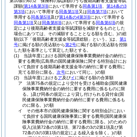
第10条の6の2
保険料の賦課額のうち後期高齢者支援金等賦
課額
(
第14条第3項
において準用する
同条第1項
、
第14条の3
第3項
において準用する
同条第1項
又は
同条第7項
において
準用する
同条第5項
及び
第14条の4第3項
において準用する
同条第1項
又は
同条第8項
において準用する
同条第6項
の規
定により後期高齢者支援金等賦課額を減額するものとした
場合にあつては、その減額することとなる額を含む。)
の総
額
(以下「後期高齢者支援金等賦課総額」という。)
は、
第1
号
に掲げる額の見込額から
第2号
に掲げる額の見込額を控除
した額を基準として算定した額とする。
(1)
当該年度における国民健康保険事業費納付金の納付に
要する費用
(広島県の国民健康保険に関する特別会計にお
いて負担する後期高齢者支援金等の納付に要する費用に
充てる部分に限る。
次号
において同じ。)
の額
(2)
当該年度における
ア
及び
イ
に掲げる額の合算額
ア
法第75条の規定により交付を受ける補助金
(国民健康
保険事業費納付金の納付に要する費用に係るものに限
る。)
及び同条の規定により貸し付けられる貸付金
(国
民健康保険事業費納付金の納付に要する費用に係るも
のに限る。)
の額
イ
その他本市の国民健康保険に関する特別会計におい
て負担する国民健康保険事業に要する費用
(国民健康保
険事業費納付金の納付に要する費用に限る。)
のための
収入
(法第72条の3第1項、第72条の3の2第1項及び第
72条の3の3第1項の規定による繰入金を除く。)
の額