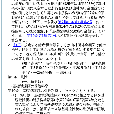
の前年の所得に係る地方税法
(昭和25年法律第226号)
第314
条の2第1項に規定する総所得金額及び山林所得金額並びに
他の所得と区分して計算される所得の金額
(令第27条の2第
1項第1号に規定する他の所得と区分して計算される所得の
金額をいう。以下この条及び
附則第5条第1項第2号
におい
て同じ。)
の合計額から同法第314条の2第2項の規定による
控除をした後の額
(以下「基礎控除後の総所得金額等」とい
う。)
に、
第10条第1項第1号
の所得割の保険料率を乗じて
算定する。
2
前項
に規定する総所得金額若しくは山林所得金額又は他の
所得と区分して計算される所得の金額を算定する場合にお
いては、地方税法第313条第9項中雑損失の金額に係る部分
の規定を適用しないものとする。
(昭41条例27・昭43条例10・昭46条例11・昭60条例
67・平3条例29・平12条例34・平20条例21・平21条
例47・平25条例45・一部改正)
第9条
削除
(平元条例17)
(基礎賦課額の保険料率)
第10条
基礎賦課額の保険料率は、次のとおりとする。
(1)
所得割 基礎賦課総額の100分の50に相当する額を基
礎控除後の総所得金額等
(令第29条の7第2項第4号ただし
書の規定により当該基礎控除後の総所得金額等が補正さ
れた場合には、補正後の当該基礎控除後の総所得金額等)
の総額で除して得た数