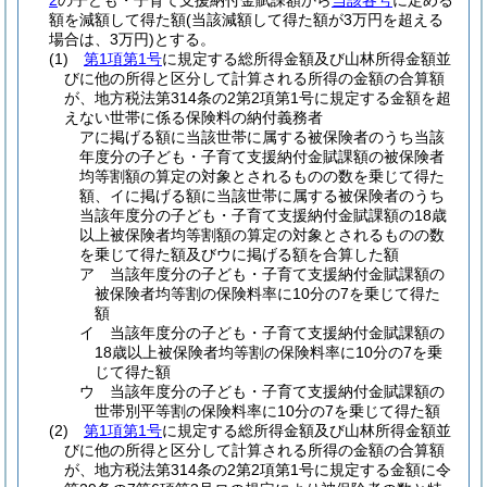
2
の子ども・子育て支援納付金賦課額から
当該各号
に定める
額を減額して得た額
(当該減額して得た額が3万円を超える
場合は、3万円)
とする。
(1)
第1項第1号
に規定する総所得金額及び山林所得金額並
びに他の所得と区分して計算される所得の金額の合算額
が、地方税法第314条の2第2項第1号に規定する金額を超
えない世帯に係る保険料の納付義務者
アに掲げる額に当該世帯に属する被保険者のうち当該
年度分の子ども・子育て支援納付金賦課額の被保険者
均等割額の算定の対象とされるものの数を乗じて得た
額、イに掲げる額に当該世帯に属する被保険者のうち
当該年度分の子ども・子育て支援納付金賦課額の18歳
以上被保険者均等割額の算定の対象とされるものの数
を乗じて得た額及びウに掲げる額を合算した額
ア 当該年度分の子ども・子育て支援納付金賦課額の
被保険者均等割の保険料率に10分の7を乗じて得た
額
イ 当該年度分の子ども・子育て支援納付金賦課額の
18歳以上被保険者均等割の保険料率に10分の7を乗
じて得た額
ウ 当該年度分の子ども・子育て支援納付金賦課額の
世帯別平等割の保険料率に10分の7を乗じて得た額
(2)
第1項第1号
に規定する総所得金額及び山林所得金額並
びに他の所得と区分して計算される所得の金額の合算額
が、地方税法第314条の2第2項第1号に規定する金額に令