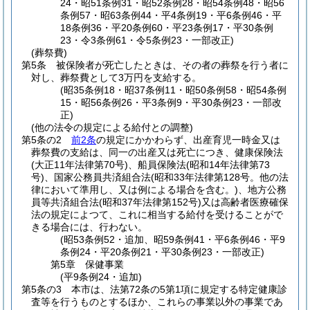
24・昭51条例31・昭52条例28・昭54条例48・昭56
条例57・昭63条例44・平4条例19・平6条例46・平
18条例36・平20条例60・平23条例17・平30条例
23・令3条例61・令5条例23・一部改正)
(葬祭費)
第5条
被保険者が死亡したときは、その者の葬祭を行う者に
対し、葬祭費として3万円を支給する。
(昭35条例18・昭37条例11・昭50条例58・昭54条例
15・昭56条例26・平3条例9・平30条例23・一部改
正)
(他の法令の規定による給付との調整)
第5条の2
前2条
の規定にかかわらず、出産育児一時金又は
葬祭費の支給は、同一の出産又は死亡につき、健康保険法
(大正11年法律第70号)
、船員保険法
(昭和14年法律第73
号)
、国家公務員共済組合法
(昭和33年法律第128号。他の法
律において準用し、又は例による場合を含む。)
、地方公務
員等共済組合法
(昭和37年法律第152号)
又は高齢者医療確保
法の規定によつて、これに相当する給付を受けることがで
きる場合には、行わない。
(昭53条例52・追加、昭59条例41・平6条例46・平9
条例24・平20条例21・平30条例23・一部改正)
第5章
保健事業
(平9条例24・追加)
第5条の3
本市は、法第72条の5第1項に規定する特定健康診
査等を行うものとするほか、これらの事業以外の事業であ