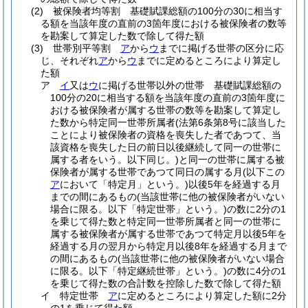
(2)
被保険者均等割 基礎賦課総額の100分の30に相当す
る額を当該年度の直前の3箇年度における被保険者の数等
を勘案して算定した数で除して得た額
(3)
世帯別平等割
ア
から
ウ
までに掲げる世帯の区分に応
じ、それぞれ
ア
から
ウ
までに定めるところにより算定し
た額
ア
イ
又は
ウ
に掲げる世帯以外の世帯 基礎賦課総額の
100分の20に相当する額を当該年度の直前の3箇年度に
おける被保険者が属する世帯の数等を勘案して算定し
た数から特定同一世帯所属者
(法第6条第8号に該当した
ことにより被保険者の資格を喪失した者であつて、当
該資格を喪失した日の前日以後継続して同一の世帯に
属する者をいう。以下同じ。)
と同一の世帯に属する被
保険者が属する世帯であつて同日の属する月
(以下この
ア
において「特定月」という。)
以後5年を経過する月
までの間にあるもの
(当該世帯に他の被保険者がいない
場合に限る。以下「特定世帯」という。)
の数に2分の1
を乗じて得た数と特定同一世帯所属者と同一の世帯に
属する被保険者が属する世帯であつて特定月以後5年を
経過する月の翌月から特定月以後8年を経過する月まで
の間にあるもの
(当該世帯に他の被保険者がいない場合
に限る。以下「特定継続世帯」という。)
の数に4分の1
を乗じて得た数の合計数を控除した数で除して得た額
イ
特定世帯
ア
に定めるところにより算定した額に2分