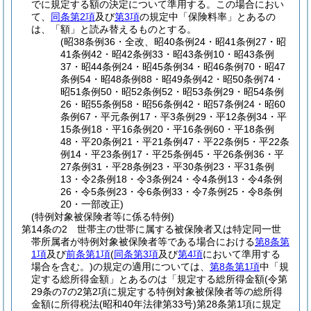
でに規定する額の決定について準用する。
この場合におい
て、
同条第2項
及び
第3項
の規定中「保険料率」とあるの
は、「額」と読み替えるものとする。
(昭38条例36・全改、昭40条例24・昭41条例27・昭
41条例42・昭42条例33・昭43条例10・昭43条例
37・昭44条例24・昭45条例34・昭46条例70・昭47
条例54・昭48条例88・昭49条例42・昭50条例74・
昭51条例50・昭52条例52・昭53条例29・昭54条例
26・昭55条例58・昭56条例42・昭57条例24・昭60
条例67・平元条例17・平3条例29・平12条例34・平
15条例18・平16条例20・平16条例60・平18条例
48・平20条例21・平21条例47・平22条例5・平22条
例14・平23条例17・平25条例45・平26条例36・平
27条例31・平28条例23・平30条例23・平31条例
13・令2条例18・令3条例24・令4条例13・令4条例
26・令5条例23・令6条例33・令7条例25・令8条例
20・一部改正)
(特例対象被保険者等に係る特例)
第14条の2
世帯主の世帯に属する被保険者又は特定同一世
帯所属者が特例対象被保険者等である場合における
第8条第
1項
及び
前条第1項
(
同条第3項
及び
第4項
において準用する
場合を含む。)
の規定の適用については、
第8条第1項
中「規
定する総所得金額」とあるのは「規定する総所得金額
(令第
29条の7の2第2項に規定する特例対象被保険者等の総所得
金額に所得税法
(昭和40年法律第33号)
第28条第1項に規定