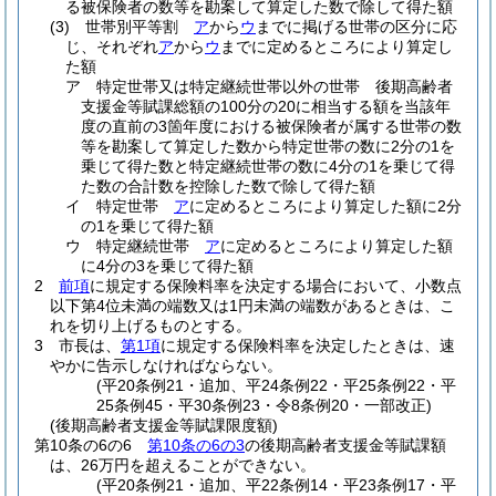
る被保険者の数等を勘案して算定した数で除して得た額
(3)
世帯別平等割
ア
から
ウ
までに掲げる世帯の区分に応
じ、それぞれ
ア
から
ウ
までに定めるところにより算定し
た額
ア
特定世帯又は特定継続世帯以外の世帯 後期高齢者
支援金等賦課総額の100分の20に相当する額を当該年
度の直前の3箇年度における被保険者が属する世帯の数
等を勘案して算定した数から特定世帯の数に2分の1を
乗じて得た数と特定継続世帯の数に4分の1を乗じて得
た数の合計数を控除した数で除して得た額
イ
特定世帯
ア
に定めるところにより算定した額に2分
の1を乗じて得た額
ウ
特定継続世帯
ア
に定めるところにより算定した額
に4分の3を乗じて得た額
2
前項
に規定する保険料率を決定する場合において、小数点
以下第4位未満の端数又は1円未満の端数があるときは、こ
れを切り上げるものとする。
3
市長は、
第1項
に規定する保険料率を決定したときは、速
やかに告示しなければならない。
(平20条例21・追加、平24条例22・平25条例22・平
25条例45・平30条例23・令8条例20・一部改正)
(後期高齢者支援金等賦課限度額)
第10条の6の6
第10条の6の3
の後期高齢者支援金等賦課額
は、26万円を超えることができない。
(平20条例21・追加、平22条例14・平23条例17・平