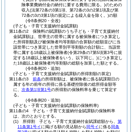
険事業費納付金の納付に要する費用に限る。)
のための
収入
(法第72条の3第1項、第72条の3の2第1項及び第
72条の3の3第1項の規定による繰入金を除く。)
の額
(令8条例20・全改)
(子ども・子育て支援納付金賦課額)
第11条の2
保険料の賦課額のうち子ども・子育て支援納付
金賦課額は、世帯主の世帯に属する被保険者につき算定し
た所得割額及び被保険者均等割額の合算額の総額並びに当
該世帯につき算定した世帯別平等割額の合計額に、当該世
帯に属する18歳以上被保険者
(令第29条の7第5項第3号に規
定する18歳以上被保険者をいう。以下同じ。)
につき算定し
た18歳以上被保険者均等割額の総額を加算した額とする。
(令8条例20・追加)
(子ども・子育て支援納付金賦課額の所得割額の算定)
第11条の3
前条
の所得割額は、被保険者に係る賦課期日の
属する年の前年の所得に係る基礎控除後の総所得金額等
に、
次条第1項第1号
の所得割の保険料率を乗じて算定す
る。
(令8条例20・追加)
(子ども・子育て支援納付金賦課額の保険料率)
第11条の4
子ども・子育て支援納付金賦課額の保険料率
は、次のとおりとする。
(1)
所得割 子ども・子育て支援納付金賦課総額から、
第
11条第1号イ
に掲げる額の見込額から
同号イ
に係る
同条