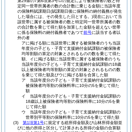
第29条の7第6項第3号ロの規定により被保険者の数と特
定同一世帯所属者の数の合計数に乗じる金額に当該年度
の保険料賦課期日
(賦課期日後に保険料の納付義務が発生
した場合には、その発生した日とする。)
現在において当
該世帯に属する被保険者の数と特定同一世帯所属者の数
の合計数を乗じて得た額を加算した金額を超えない世帯
に係る保険料の納付義務者であつて
前号
に該当する者以
外の者
アに掲げる額に当該世帯に属する被保険者のうち当該
年度分の子ども・子育て支援納付金賦課額の被保険者
均等割額の算定の対象とされるものの数を乗じて得た
額、イに掲げる額に当該世帯に属する被保険者のうち
当該年度分の子ども・子育て支援納付金賦課額の18歳
以上被保険者均等割額の算定の対象とされるものの数
を乗じて得た額及びウに掲げる額を合算した額
ア 当該年度分の子ども・子育て支援納付金賦課額の
被保険者均等割の保険料率に10分の5を乗じて得た
額
イ 当該年度分の子ども・子育て支援納付金賦課額の
18歳以上被保険者均等割の保険料率に10分の5を乗
じて得た額
ウ 当該年度分の子ども・子育て支援納付金賦課額の
世帯別平等割の保険料率に10分の5を乗じて得た額
(3)
第1項第1号
に規定する総所得金額及び山林所得金額並
びに他の所得と区分して計算される所得の金額の合算額