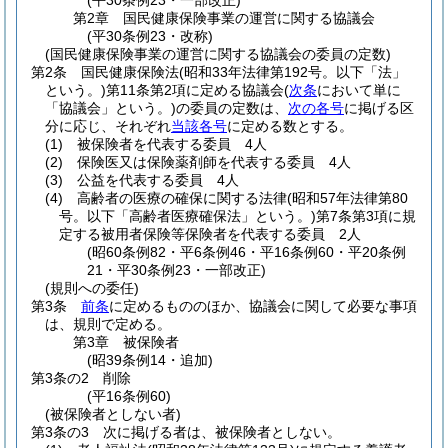
(平30条例23・一部改正)
第2章
国民健康保険事業の運営に関する協議会
(平30条例23・改称)
(国民健康保険事業の運営に関する協議会の委員の定数)
第2条
国民健康保険法
(昭和33年法律第192号。以下「法」
という。)
第11条第2項に定める協議会
(
次条
において単に
「協議会」という。)
の委員の定数は、
次の各号
に掲げる区
分に応じ、それぞれ
当該各号
に定める数とする。
(1)
被保険者を代表する委員 4人
(2)
保険医又は保険薬剤師を代表する委員 4人
(3)
公益を代表する委員 4人
(4)
高齢者の医療の確保に関する法律
(昭和57年法律第80
号。以下「高齢者医療確保法」という。)
第7条第3項に規
定する被用者保険等保険者を代表する委員 2人
(昭60条例82・平6条例46・平16条例60・平20条例
21・平30条例23・一部改正)
(規則への委任)
第3条
前条
に定めるもののほか、協議会に関して必要な事項
は、規則で定める。
第3章
被保険者
(昭39条例14・追加)
第3条の2
削除
(平16条例60)
(被保険者としない者)
第3条の3
次に掲げる者は、被保険者としない。