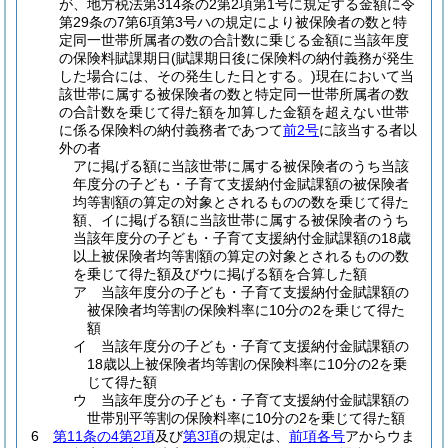
が、地方税法第314条の2第2項第1号に規定する金額に令
第29条の7第6項第3号ハの規定により被保険者の数と特
定同一世帯所属者の数の合計数に乗じる金額に当該年度
の保険料賦課期日
(賦課期日後に保険料の納付義務が発生
した場合には、その発生した日とする。)
現在において当
該世帯に属する被保険者の数と特定同一世帯所属者の数
の合計数を乗じて得た額を加算した金額を超えない世帯
に係る保険料の納付義務者であつて
前2号
に該当する者以
外の者
アに掲げる額に当該世帯に属する被保険者のうち当該
年度分の子ども・子育て支援納付金賦課額の被保険者
均等割額の算定の対象とされるものの数を乗じて得た
額、イに掲げる額に当該世帯に属する被保険者のうち
当該年度分の子ども・子育て支援納付金賦課額の18歳
以上被保険者均等割額の算定の対象とされるものの数
を乗じて得た額及びウに掲げる額を合算した額
ア 当該年度分の子ども・子育て支援納付金賦課額の
被保険者均等割の保険料率に10分の2を乗じて得た
額
イ 当該年度分の子ども・子育て支援納付金賦課額の
18歳以上被保険者均等割の保険料率に10分の2を乗
じて得た額
ウ 当該年度分の子ども・子育て支援納付金賦課額の
世帯別平等割の保険料率に10分の2を乗じて得た額
6
第11条の4第2項
及び
第3項
の規定は、
前項各号
アからウま