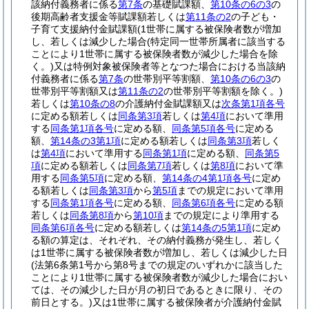
該納付義務者に係る
第7条
の基礎賦課額、
第10条の6の3
の
後期高齢者支援金等賦課額若しくは
第11条の2
の子ども・
子育て支援納付金賦課額
(1世帯に属する被保険者数が増加
し、若しくは減少した場合
(特定同一世帯所属者に該当する
ことにより1世帯に属する被保険者数が減少した場合を除
く。)
又は特例対象被保険者等となつた場合における当該納
付義務者に係る
第7条
の世帯別平等割額、
第10条の6の3
の
世帯別平等割額又は
第11条の2
の世帯別平等割額を除く。)
若しくは
第10条の8
の介護納付金賦課額又は
次条第1項各号
に定める額若しくは
同条第3項
若しくは
第4項
において準用
する
同条第1項各号
に定める額、
同条第5項各号
に定める
額、
第14条の3第1項
に定める額若しくは
同条第3項
若しく
は
第4項
において準用する
同条第1項
に定める額、
同条第5
項
に定める額若しくは
同条第7項
若しくは
第8項
において準
用する
同条第5項
に定める額、
第14条の4第1項各号
に定め
る額若しくは
同条第3項
から
第5項
までの規定において準用
する
同条第1項各号
に定める額、
同条第6項各号
に定める額
若しくは
同条第8項
から
第10項
までの規定により準用する
同条第6項各号
に定める額若しくは
第14条の5第1項
に定め
る額の算定は、それぞれ、その納付義務が発生し、若しく
は1世帯に属する被保険者数が増加し、若しくは減少した日
(法第6条第1号から第8号までの規定のいずれかに該当した
ことにより1世帯に属する被保険者数が減少した場合におい
ては、その減少した日が月の初日であるときに限り、その
前日とする。)
又は1世帯に属する被保険者が介護納付金賦