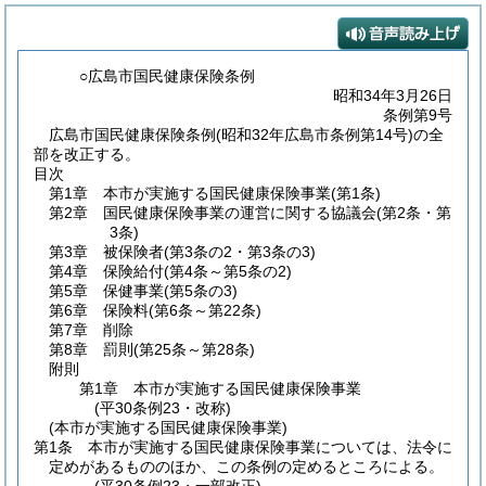
○広島市国民健康保険条例
昭和34年3月26日
条例第9号
広島市国民健康保険条例(昭和32年広島市条例第14号)の全
部を改正する。
目次
第1章
本市が実施する国民健康保険事業
(第1条)
第2章
国民健康保険事業の運営に関する協議会
(第2条・第
3条)
第3章
被保険者
(第3条の2・第3条の3)
第4章
保険給付
(第4条～第5条の2)
第5章
保健事業
(第5条の3)
第6章
保険料
(第6条～第22条)
第7章
削除
第8章
罰則
(第25条～第28条)
附則
第1章
本市が実施する国民健康保険事業
(平30条例23・改称)
(本市が実施する国民健康保険事業)
第1条
本市が実施する国民健康保険事業については、法令に
定めがあるもののほか、この条例の定めるところによる。