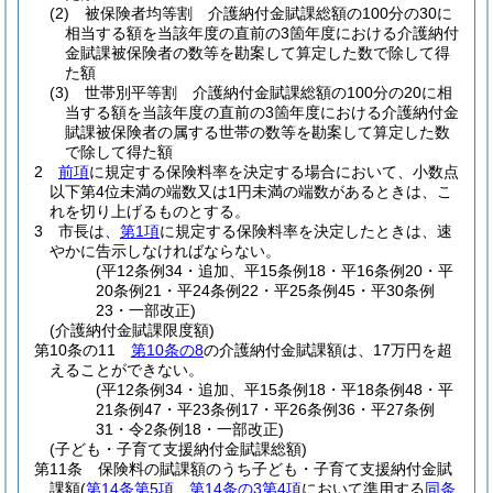
(2)
被保険者均等割 介護納付金賦課総額の100分の30に
相当する額を当該年度の直前の3箇年度における介護納付
金賦課被保険者の数等を勘案して算定した数で除して得
た額
(3)
世帯別平等割 介護納付金賦課総額の100分の20に相
当する額を当該年度の直前の3箇年度における介護納付金
賦課被保険者の属する世帯の数等を勘案して算定した数
で除して得た額
2
前項
に規定する保険料率を決定する場合において、小数点
以下第4位未満の端数又は1円未満の端数があるときは、こ
れを切り上げるものとする。
3
市長は、
第1項
に規定する保険料率を決定したときは、速
やかに告示しなければならない。
(平12条例34・追加、平15条例18・平16条例20・平
20条例21・平24条例22・平25条例45・平30条例
23・一部改正)
(介護納付金賦課限度額)
第10条の11
第10条の8
の介護納付金賦課額は、17万円を超
えることができない。
(平12条例34・追加、平15条例18・平18条例48・平
21条例47・平23条例17・平26条例36・平27条例
31・令2条例18・一部改正)
(子ども・子育て支援納付金賦課総額)
第11条
保険料の賦課額のうち子ども・子育て支援納付金賦
課額
(
第14条第5項
、
第14条の3第4項
において準用する
同条