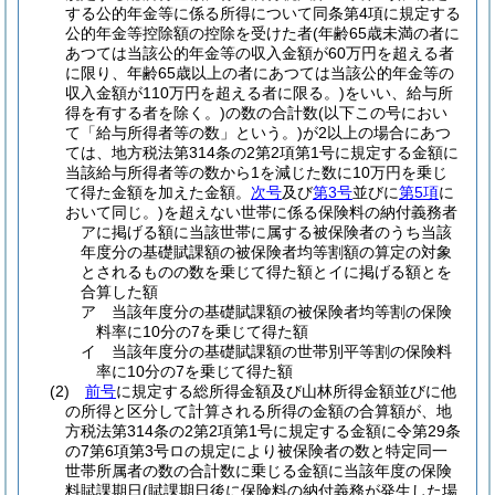
する公的年金等に係る所得について同条第4項に規定する
公的年金等控除額の控除を受けた者
(年齢65歳未満の者に
あつては当該公的年金等の収入金額が60万円を超える者
に限り、年齢65歳以上の者にあつては当該公的年金等の
収入金額が110万円を超える者に限る。)
をいい、給与所
得を有する者を除く。)
の数の合計数
(以下この号におい
て「給与所得者等の数」という。)
が2以上の場合にあつ
ては、地方税法第314条の2第2項第1号に規定する金額に
当該給与所得者等の数から1を減じた数に10万円を乗じ
て得た金額を加えた金額。
次号
及び
第3号
並びに
第5項
に
おいて同じ。)
を超えない世帯に係る保険料の納付義務者
アに掲げる額に当該世帯に属する被保険者のうち当該
年度分の基礎賦課額の被保険者均等割額の算定の対象
とされるものの数を乗じて得た額とイに掲げる額とを
合算した額
ア 当該年度分の基礎賦課額の被保険者均等割の保険
料率に10分の7を乗じて得た額
イ 当該年度分の基礎賦課額の世帯別平等割の保険料
率に10分の7を乗じて得た額
(2)
前号
に規定する総所得金額及び山林所得金額並びに他
の所得と区分して計算される所得の金額の合算額が、地
方税法第314条の2第2項第1号に規定する金額に令第29条
の7第6項第3号ロの規定により被保険者の数と特定同一
世帯所属者の数の合計数に乗じる金額に当該年度の保険
料賦課期日
(賦課期日後に保険料の納付義務が発生した場