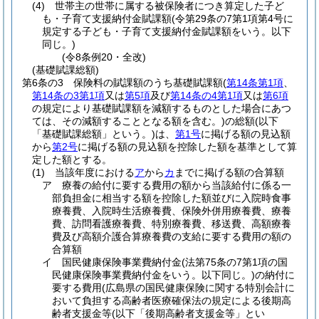
(4)
世帯主の世帯に属する被保険者につき算定した子ど
も・子育て支援納付金賦課額
(令第29条の7第1項第4号に
規定する子ども・子育て支援納付金賦課額をいう。以下
同じ。)
(令8条例20・全改)
(基礎賦課総額)
第6条の3
保険料の賦課額のうち基礎賦課額
(
第14条第1項
、
第14条の3第1項
又は
第5項
及び
第14条の4第1項
又は
第6項
の規定により基礎賦課額を減額するものとした場合にあつ
ては、その減額することとなる額を含む。)
の総額
(以下
「基礎賦課総額」という。)
は、
第1号
に掲げる額の見込額
から
第2号
に掲げる額の見込額を控除した額を基準として算
定した額とする。
(1)
当該年度における
ア
から
カ
までに掲げる額の合算額
ア
療養の給付に要する費用の額から当該給付に係る一
部負担金に相当する額を控除した額並びに入院時食事
療養費、入院時生活療養費、保険外併用療養費、療養
費、訪問看護療養費、特別療養費、移送費、高額療養
費及び高額介護合算療養費の支給に要する費用の額の
合算額
イ
国民健康保険事業費納付金
(法第75条の7第1項の国
民健康保険事業費納付金をいう。以下同じ。)
の納付に
要する費用
(広島県の国民健康保険に関する特別会計に
おいて負担する高齢者医療確保法の規定による後期高
齢者支援金等
(以下「後期高齢者支援金等」とい