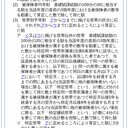
(2)
被保険者均等割 基礎賦課総額の100分の30に相当す
る額を当該年度の直前の3箇年度における被保険者の数等
を勘案して算定した数で除して得た額
(3)
世帯別平等割
ア
から
ウ
までに掲げる世帯の区分に応
じ、それぞれ
ア
から
ウ
までに定めるところにより算定し
た額
ア
イ
又は
ウ
に掲げる世帯以外の世帯 基礎賦課総額の
100分の20に相当する額を当該年度の直前の3箇年度に
おける被保険者が属する世帯の数等を勘案して算定し
た数から特定同一世帯所属者
(法第6条第8号に該当した
ことにより被保険者の資格を喪失した者であつて、当
該資格を喪失した日の前日以後継続して同一の世帯に
属する者をいう。以下同じ。)
と同一の世帯に属する被
保険者が属する世帯であつて同日の属する月
(以下この
ア
において「特定月」という。)
以後5年を経過する月
までの間にあるもの
(当該世帯に他の被保険者がいない
場合に限る。以下「特定世帯」という。)
の数に2分の1
を乗じて得た数と特定同一世帯所属者と同一の世帯に
属する被保険者が属する世帯であつて特定月以後5年を
経過する月の翌月から特定月以後8年を経過する月まで
の間にあるもの
(当該世帯に他の被保険者がいない場合
に限る。以下「特定継続世帯」という。)
の数に4分の1
を乗じて得た数の合計数を控除した数で除して得た額
イ
特定世帯
ア
に定めるところにより算定した額に2分