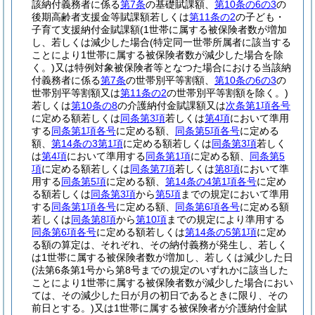
該納付義務者に係る
第7条
の基礎賦課額、
第10条の6の3
の
後期高齢者支援金等賦課額若しくは
第11条の2
の子ども・
子育て支援納付金賦課額
(1世帯に属する被保険者数が増加
し、若しくは減少した場合
(特定同一世帯所属者に該当する
ことにより1世帯に属する被保険者数が減少した場合を除
く。)
又は特例対象被保険者等となつた場合における当該納
付義務者に係る
第7条
の世帯別平等割額、
第10条の6の3
の
世帯別平等割額又は
第11条の2
の世帯別平等割額を除く。)
若しくは
第10条の8
の介護納付金賦課額又は
次条第1項各号
に定める額若しくは
同条第3項
若しくは
第4項
において準用
する
同条第1項各号
に定める額、
同条第5項各号
に定める
額、
第14条の3第1項
に定める額若しくは
同条第3項
若しく
は
第4項
において準用する
同条第1項
に定める額、
同条第5
項
に定める額若しくは
同条第7項
若しくは
第8項
において準
用する
同条第5項
に定める額、
第14条の4第1項各号
に定め
る額若しくは
同条第3項
から
第5項
までの規定において準用
する
同条第1項各号
に定める額、
同条第6項各号
に定める額
若しくは
同条第8項
から
第10項
までの規定により準用する
同条第6項各号
に定める額若しくは
第14条の5第1項
に定め
る額の算定は、それぞれ、その納付義務が発生し、若しく
は1世帯に属する被保険者数が増加し、若しくは減少した日
(法第6条第1号から第8号までの規定のいずれかに該当した
ことにより1世帯に属する被保険者数が減少した場合におい
ては、その減少した日が月の初日であるときに限り、その
前日とする。)
又は1世帯に属する被保険者が介護納付金賦