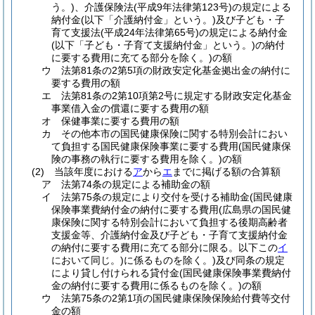
う。)
、介護保険法
(平成9年法律第123号)
の規定による
納付金
(以下「介護納付金」という。)
及び子ども・子
育て支援法
(平成24年法律第65号)
の規定による納付金
(以下「子ども・子育て支援納付金」という。)
の納付
に要する費用に充てる部分を除く。)
の額
ウ
法第81条の2第5項の財政安定化基金拠出金の納付に
要する費用の額
エ
法第81条の2第10項第2号に規定する財政安定化基金
事業借入金の償還に要する費用の額
オ
保健事業に要する費用の額
カ
その他本市の国民健康保険に関する特別会計におい
て負担する国民健康保険事業に要する費用
(国民健康保
険の事務の執行に要する費用を除く。)
の額
(2)
当該年度における
ア
から
エ
までに掲げる額の合算額
ア
法第74条の規定による補助金の額
イ
法第75条の規定により交付を受ける補助金
(国民健康
保険事業費納付金の納付に要する費用
(広島県の国民健
康保険に関する特別会計において負担する後期高齢者
支援金等、介護納付金及び子ども・子育て支援納付金
の納付に要する費用に充てる部分に限る。以下この
イ
において同じ。)
に係るものを除く。)
及び同条の規定
により貸し付けられる貸付金
(国民健康保険事業費納付
金の納付に要する費用に係るものを除く。)
の額
ウ
法第75条の2第1項の国民健康保険保険給付費等交付
金の額