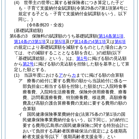
(4)
世帯主の世帯に属する被保険者につき算定した子ど
も・子育て支援納付金賦課額
(令第29条の7第1項第4号に
規定する子ども・子育て支援納付金賦課額をいう。以下
同じ。)
(令8条例20・全改)
(基礎賦課総額)
第6条の3
保険料の賦課額のうち基礎賦課額
(
第14条第1項
、
第14条の3第1項
又は
第5項
及び
第14条の4第1項
又は
第6項
の規定により基礎賦課額を減額するものとした場合にあつ
ては、その減額することとなる額を含む。)
の総額
(以下
「基礎賦課総額」という。)
は、
第1号
に掲げる額の見込額
から
第2号
に掲げる額の見込額を控除した額を基準として算
定した額とする。
(1)
当該年度における
ア
から
カ
までに掲げる額の合算額
ア
療養の給付に要する費用の額から当該給付に係る一
部負担金に相当する額を控除した額並びに入院時食事
療養費、入院時生活療養費、保険外併用療養費、療養
費、訪問看護療養費、特別療養費、移送費、高額療養
費及び高額介護合算療養費の支給に要する費用の額の
合算額
イ
国民健康保険事業費納付金
(法第75条の7第1項の国
民健康保険事業費納付金をいう。以下同じ。)
の納付に
要する費用
(広島県の国民健康保険に関する特別会計に
おいて負担する高齢者医療確保法の規定による後期高
齢者支援金等
(以下「後期高齢者支援金等」とい