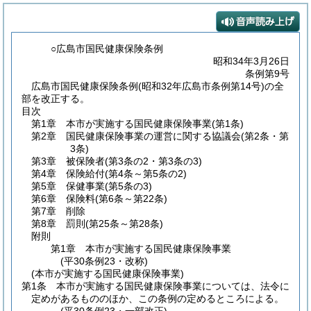
○広島市国民健康保険条例
昭和34年3月26日
条例第9号
広島市国民健康保険条例(昭和32年広島市条例第14号)の全
部を改正する。
目次
第1章
本市が実施する国民健康保険事業
(第1条)
第2章
国民健康保険事業の運営に関する協議会
(第2条・第
3条)
第3章
被保険者
(第3条の2・第3条の3)
第4章
保険給付
(第4条～第5条の2)
第5章
保健事業
(第5条の3)
第6章
保険料
(第6条～第22条)
第7章
削除
第8章
罰則
(第25条～第28条)
附則
第1章
本市が実施する国民健康保険事業
(平30条例23・改称)
(本市が実施する国民健康保険事業)
第1条
本市が実施する国民健康保険事業については、法令に
定めがあるもののほか、この条例の定めるところによる。