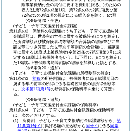
険事業費納付金の納付に要する費用に限る。)
のための
収入
(法第72条の3第1項、第72条の3の2第1項及び第
72条の3の3第1項の規定による繰入金を除く。)
の額
(令8条例20・全改)
(子ども・子育て支援納付金賦課額)
第11条の2
保険料の賦課額のうち子ども・子育て支援納付
金賦課額は、世帯主の世帯に属する被保険者につき算定し
た所得割額及び被保険者均等割額の合算額の総額並びに当
該世帯につき算定した世帯別平等割額の合計額に、当該世
帯に属する18歳以上被保険者
(令第29条の7第5項第3号に規
定する18歳以上被保険者をいう。以下同じ。)
につき算定し
た18歳以上被保険者均等割額の総額を加算した額とする。
(令8条例20・追加)
(子ども・子育て支援納付金賦課額の所得割額の算定)
第11条の3
前条
の所得割額は、被保険者に係る賦課期日の
属する年の前年の所得に係る基礎控除後の総所得金額等
に、
次条第1項第1号
の所得割の保険料率を乗じて算定す
る。
(令8条例20・追加)
(子ども・子育て支援納付金賦課額の保険料率)
第11条の4
子ども・子育て支援納付金賦課額の保険料率
は、次のとおりとする。
(1)
所得割 子ども・子育て支援納付金賦課総額から、
第
11条第1号イ
に掲げる額の見込額から
同号イ
に係る
同条