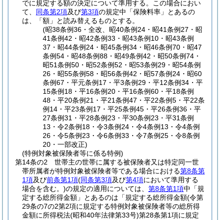
でに規定する額の決定について準用する。
この場合におい
て、
同条第2項
及び
第3項
の規定中「保険料率」とあるの
は、「額」と読み替えるものとする。
(昭38条例36・全改、昭40条例24・昭41条例27・昭
41条例42・昭42条例33・昭43条例10・昭43条例
37・昭44条例24・昭45条例34・昭46条例70・昭47
条例54・昭48条例88・昭49条例42・昭50条例74・
昭51条例50・昭52条例52・昭53条例29・昭54条例
26・昭55条例58・昭56条例42・昭57条例24・昭60
条例67・平元条例17・平3条例29・平12条例34・平
15条例18・平16条例20・平16条例60・平18条例
48・平20条例21・平21条例47・平22条例5・平22条
例14・平23条例17・平25条例45・平26条例36・平
27条例31・平28条例23・平30条例23・平31条例
13・令2条例18・令3条例24・令4条例13・令4条例
26・令5条例23・令6条例33・令7条例25・令8条例
20・一部改正)
(特例対象被保険者等に係る特例)
第14条の2
世帯主の世帯に属する被保険者又は特定同一世
帯所属者が特例対象被保険者等である場合における
第8条第
1項
及び
前条第1項
(
同条第3項
及び
第4項
において準用する
場合を含む。)
の規定の適用については、
第8条第1項
中「規
定する総所得金額」とあるのは「規定する総所得金額
(令第
29条の7の2第2項に規定する特例対象被保険者等の総所得
金額に所得税法
(昭和40年法律第33号)
第28条第1項に規定