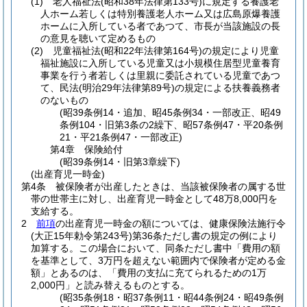
(1)
老人福祉法
(昭和38年法律第133号)
に規定する養護老
人ホーム若しくは特別養護老人ホーム又は広島原爆養護
ホームに入所している者であつて、市長が当該施設の長
の意見を聴いて定めるもの
(2)
児童福祉法
(昭和22年法律第164号)
の規定により児童
福祉施設に入所している児童又は小規模住居型児童養育
事業を行う者若しくは里親に委託されている児童であつ
て、民法
(明治29年法律第89号)
の規定による扶養義務者
のないもの
(昭39条例14・追加、昭45条例34・一部改正、昭49
条例104・旧第3条の2繰下、昭57条例47・平20条例
21・平21条例47・一部改正)
第4章
保険給付
(昭39条例14・旧第3章繰下)
(出産育児一時金)
第4条
被保険者が出産したときは、当該被保険者の属する世
帯の世帯主に対し、出産育児一時金として48万8,000円を
支給する。
2
前項
の出産育児一時金の額については、健康保険法施行令
(大正15年勅令第243号)
第36条ただし書の規定の例により
加算する。
この場合において、同条ただし書中「費用の額
を基準として、3万円を超えない範囲内で保険者が定める金
額」とあるのは、「費用の支払に充てられるための1万
2,000円」と読み替えるものとする。
(昭35条例18・昭37条例11・昭44条例24・昭49条例