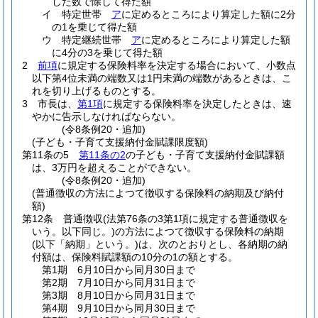
した数で除して得た額
イ
特定世帯
ア
に定めるところにより算定した額に2分
の1を乗じて得た額
ウ
特定継続世帯
ア
に定めるところにより算定した額
に4分の3を乗じて得た額
2
前項
に規定する保険料率を決定する場合において、小数点
以下第4位未満の端数又は1円未満の端数があるときは、こ
れを切り上げるものとする。
3
市長は、
第1項
に規定する保険料率を決定したときは、速
やかに告示しなければならない。
(令8条例20・追加)
(子ども・子育て支援納付金賦課限度額)
第11条の5
第11条の2
の子ども・子育て支援納付金賦課額
は、3万円を超えることができない。
(令8条例20・追加)
(普通徴収の方法によつて徴収する保険料の納期及び納付
額)
第12条
普通徴収
(法第76条の3第1項に規定する普通徴収を
いう。以下同じ。)
の方法によつて徴収する保険料の納期
(以下「納期」という。)
は、次のとおりとし、各納期の納
付額は、保険料賦課額の10分の1の額とする。
第1期 6月10日から同月30日まで
第2期 7月10日から同月31日まで
第3期 8月10日から同月31日まで
第4期 9月10日から同月30日まで