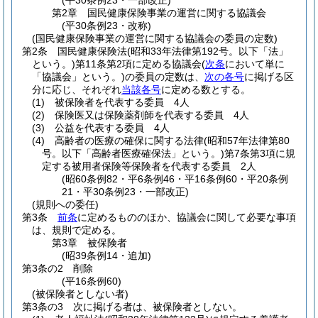
(平30条例23・一部改正)
第2章
国民健康保険事業の運営に関する協議会
(平30条例23・改称)
(国民健康保険事業の運営に関する協議会の委員の定数)
第2条
国民健康保険法
(昭和33年法律第192号。以下「法」
という。)
第11条第2項に定める協議会
(
次条
において単に
「協議会」という。)
の委員の定数は、
次の各号
に掲げる区
分に応じ、それぞれ
当該各号
に定める数とする。
(1)
被保険者を代表する委員 4人
(2)
保険医又は保険薬剤師を代表する委員 4人
(3)
公益を代表する委員 4人
(4)
高齢者の医療の確保に関する法律
(昭和57年法律第80
号。以下「高齢者医療確保法」という。)
第7条第3項に規
定する被用者保険等保険者を代表する委員 2人
(昭60条例82・平6条例46・平16条例60・平20条例
21・平30条例23・一部改正)
(規則への委任)
第3条
前条
に定めるもののほか、協議会に関して必要な事項
は、規則で定める。
第3章
被保険者
(昭39条例14・追加)
第3条の2
削除
(平16条例60)
(被保険者としない者)
第3条の3
次に掲げる者は、被保険者としない。