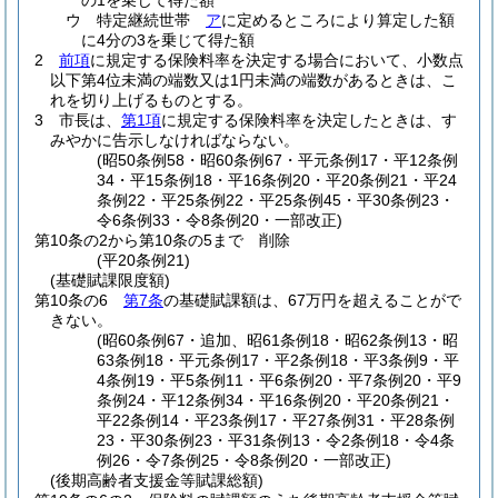
の1を乗じて得た額
ウ
特定継続世帯
ア
に定めるところにより算定した額
に4分の3を乗じて得た額
2
前項
に規定する保険料率を決定する場合において、小数点
以下第4位未満の端数又は1円未満の端数があるときは、こ
れを切り上げるものとする。
3
市長は、
第1項
に規定する保険料率を決定したときは、す
みやかに告示しなければならない。
(昭50条例58・昭60条例67・平元条例17・平12条例
34・平15条例18・平16条例20・平20条例21・平24
条例22・平25条例22・平25条例45・平30条例23・
令6条例33・令8条例20・一部改正)
第10条の2から第10条の5まで
削除
(平20条例21)
(基礎賦課限度額)
第10条の6
第7条
の基礎賦課額は、67万円を超えることがで
きない。
(昭60条例67・追加、昭61条例18・昭62条例13・昭
63条例18・平元条例17・平2条例18・平3条例9・平
4条例19・平5条例11・平6条例20・平7条例20・平9
条例24・平12条例34・平16条例20・平20条例21・
平22条例14・平23条例17・平27条例31・平28条例
23・平30条例23・平31条例13・令2条例18・令4条
例26・令7条例25・令8条例20・一部改正)
(後期高齢者支援金等賦課総額)