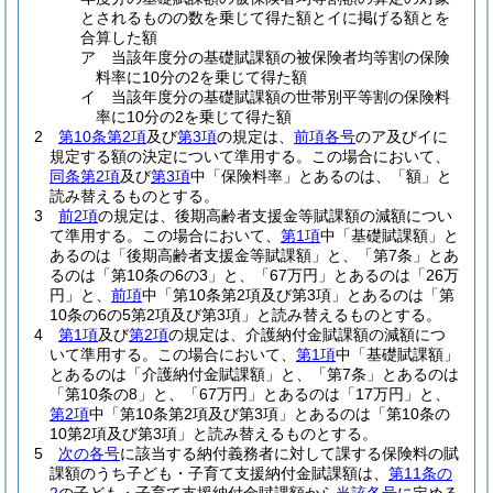
とされるものの数を乗じて得た額とイに掲げる額とを
合算した額
ア 当該年度分の基礎賦課額の被保険者均等割の保険
料率に10分の2を乗じて得た額
イ 当該年度分の基礎賦課額の世帯別平等割の保険料
率に10分の2を乗じて得た額
2
第10条第2項
及び
第3項
の規定は、
前項各号
のア及びイに
規定する額の決定について準用する。
この場合において、
同条第2項
及び
第3項
中「保険料率」とあるのは、「額」と
読み替えるものとする。
3
前2項
の規定は、後期高齢者支援金等賦課額の減額につい
て準用する。
この場合において、
第1項
中「基礎賦課額」と
あるのは「後期高齢者支援金等賦課額」と、「第7条」とあ
るのは「第10条の6の3」と、「67万円」とあるのは「26万
円」と、
前項
中「第10条第2項及び第3項」とあるのは「第
10条の6の5第2項及び第3項」と読み替えるものとする。
4
第1項
及び
第2項
の規定は、介護納付金賦課額の減額につ
いて準用する。
この場合において、
第1項
中「基礎賦課額」
とあるのは「介護納付金賦課額」と、「第7条」とあるのは
「第10条の8」と、「67万円」とあるのは「17万円」と、
第2項
中「第10条第2項及び第3項」とあるのは「第10条の
10第2項及び第3項」と読み替えるものとする。
5
次の各号
に該当する納付義務者に対して課する保険料の賦
課額のうち子ども・子育て支援納付金賦課額は、
第11条の