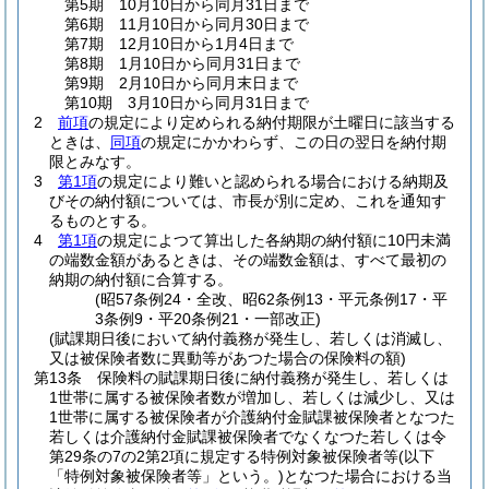
第5期 10月10日から同月31日まで
第6期 11月10日から同月30日まで
第7期 12月10日から1月4日まで
第8期 1月10日から同月31日まで
第9期 2月10日から同月末日まで
第10期 3月10日から同月31日まで
2
前項
の規定により定められる納付期限が土曜日に該当する
ときは、
同項
の規定にかかわらず、この日の翌日を納付期
限とみなす。
3
第1項
の規定により難いと認められる場合における納期及
びその納付額については、市長が別に定め、これを通知す
るものとする。
4
第1項
の規定によつて算出した各納期の納付額に10円未満
の端数金額があるときは、その端数金額は、すべて最初の
納期の納付額に合算する。
(昭57条例24・全改、昭62条例13・平元条例17・平
3条例9・平20条例21・一部改正)
(賦課期日後において納付義務が発生し、若しくは消滅し、
又は被保険者数に異動等があつた場合の保険料の額)
第13条
保険料の賦課期日後に納付義務が発生し、若しくは
1世帯に属する被保険者数が増加し、若しくは減少し、又は
1世帯に属する被保険者が介護納付金賦課被保険者となつた
若しくは介護納付金賦課被保険者でなくなつた若しくは令
第29条の7の2第2項に規定する特例対象被保険者等
(以下
「特例対象被保険者等」という。)
となつた場合における当