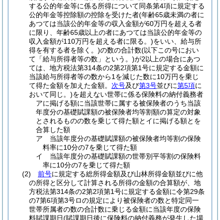
する公的年金等に係る所得について同条第4項に規定する
公的年金等控除額の控除を受けた者
(年齢65歳未満の者に
あつては当該公的年金等の収入金額が60万円を超える者
に限り、年齢65歳以上の者にあつては当該公的年金等の
収入金額が110万円を超える者に限る。)
をいい、給与所
得を有する者を除く。)
の数の合計数
(以下この号におい
て「給与所得者等の数」という。)
が2以上の場合にあつ
ては、地方税法第314条の2第2項第1号に規定する金額に
当該給与所得者等の数から1を減じた数に10万円を乗じ
て得た金額を加えた金額。
次号
及び
第3号
並びに
第5項
に
おいて同じ。)
を超えない世帯に係る保険料の納付義務者
アに掲げる額に当該世帯に属する被保険者のうち当該
年度分の基礎賦課額の被保険者均等割額の算定の対象
とされるものの数を乗じて得た額とイに掲げる額とを
合算した額
ア 当該年度分の基礎賦課額の被保険者均等割の保険
料率に10分の7を乗じて得た額
イ 当該年度分の基礎賦課額の世帯別平等割の保険料
率に10分の7を乗じて得た額
(2)
前号
に規定する総所得金額及び山林所得金額並びに他
の所得と区分して計算される所得の金額の合算額が、地
方税法第314条の2第2項第1号に規定する金額に令第29条
の7第6項第3号ロの規定により被保険者の数と特定同一
世帯所属者の数の合計数に乗じる金額に当該年度の保険
料賦課期日
(賦課期日後に保険料の納付義務が発生した場