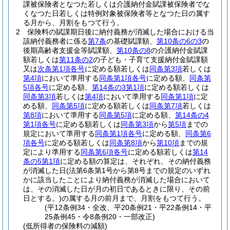
課被保険者となつた若しくは介護納付金賦課被保険者でな
くなつた日若しくは特例対象被保険者等となつた日の属す
る月から、月割をもつて行う。
2
保険料の賦課期日後に納付義務が消滅した場合における当
該納付義務者に係る
第7条
の基礎賦課額、
第10条の6の3
の
後期高齢者支援金等賦課額、
第10条の8
の介護納付金賦課
額若しくは
第11条の2
の子ども・子育て支援納付金賦課額
又は
次条第1項各号
に定める額若しくは
同条第3項
若しくは
第4項
において準用する
同条第1項各号
に定める額、
同条第
5項各号
に定める額、
第14条の3第1項
に定める額若しくは
同条第3項
若しくは
第4項
において準用する
同条第1項
に定
める額、
同条第5項
に定める額若しくは
同条第7項
若しくは
第8項
において準用する
同条第5項
に定める額、
第14条の4
第1項各号
に定める額若しくは
同条第3項
から
第5項
までの
規定において準用する
同条第1項各号
に定める額、
同条第6
項各号
に定める額若しくは
同条第8項
から
第10項
までの規
定により準用する
同条第6項各号
に定める額若しくは
第14
条の5第1項
に定める額の算定は、それぞれ、その納付義務
が消滅した日
(法第6条第1号から第8号までの規定のいずれ
かに該当したことにより納付義務が消滅した場合において
は、その消滅した日が月の初日であるときに限り、その前
日とする。)
の属する月の前月まで、月割をもつて行う。
(平12条例34・全改、平20条例21・平22条例14・平
25条例45・令8条例20・一部改正)
(低所得者の保険料の減額)