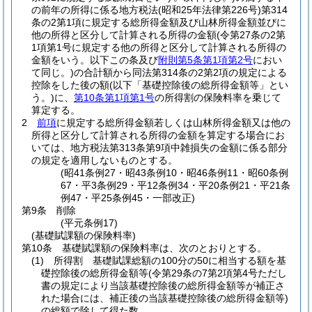
の前年の所得に係る地方税法
(昭和25年法律第226号)
第314
条の2第1項に規定する総所得金額及び山林所得金額並びに
他の所得と区分して計算される所得の金額
(令第27条の2第
1項第1号に規定する他の所得と区分して計算される所得の
金額をいう。以下この条及び
附則第5条第1項第2号
におい
て同じ。)
の合計額から同法第314条の2第2項の規定による
控除をした後の額
(以下「基礎控除後の総所得金額等」とい
う。)
に、
第10条第1項第1号
の所得割の保険料率を乗じて
算定する。
2
前項
に規定する総所得金額若しくは山林所得金額又は他の
所得と区分して計算される所得の金額を算定する場合にお
いては、地方税法第313条第9項中雑損失の金額に係る部分
の規定を適用しないものとする。
(昭41条例27・昭43条例10・昭46条例11・昭60条例
67・平3条例29・平12条例34・平20条例21・平21条
例47・平25条例45・一部改正)
第9条
削除
(平元条例17)
(基礎賦課額の保険料率)
第10条
基礎賦課額の保険料率は、次のとおりとする。
(1)
所得割 基礎賦課総額の100分の50に相当する額を基
礎控除後の総所得金額等
(令第29条の7第2項第4号ただし
書の規定により当該基礎控除後の総所得金額等が補正さ
れた場合には、補正後の当該基礎控除後の総所得金額等)
の総額で除して得た数