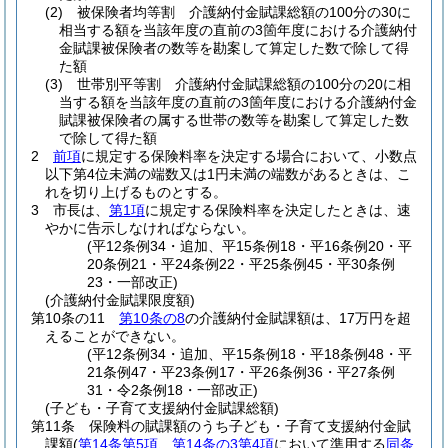
(2)
被保険者均等割 介護納付金賦課総額の100分の30に
相当する額を当該年度の直前の3箇年度における介護納付
金賦課被保険者の数等を勘案して算定した数で除して得
た額
(3)
世帯別平等割 介護納付金賦課総額の100分の20に相
当する額を当該年度の直前の3箇年度における介護納付金
賦課被保険者の属する世帯の数等を勘案して算定した数
で除して得た額
2
前項
に規定する保険料率を決定する場合において、小数点
以下第4位未満の端数又は1円未満の端数があるときは、こ
れを切り上げるものとする。
3
市長は、
第1項
に規定する保険料率を決定したときは、速
やかに告示しなければならない。
(平12条例34・追加、平15条例18・平16条例20・平
20条例21・平24条例22・平25条例45・平30条例
23・一部改正)
(介護納付金賦課限度額)
第10条の11
第10条の8
の介護納付金賦課額は、17万円を超
えることができない。
(平12条例34・追加、平15条例18・平18条例48・平
21条例47・平23条例17・平26条例36・平27条例
31・令2条例18・一部改正)
(子ども・子育て支援納付金賦課総額)
第11条
保険料の賦課額のうち子ども・子育て支援納付金賦
課額
(
第14条第5項
、
第14条の3第4項
において準用する
同条