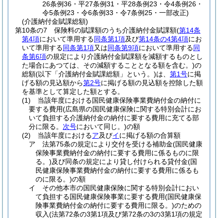
26条例36・平27条例31・平28条例23・令4条例26・
令5条例23・令6条例33・令7条例25・一部改正)
(介護納付金賦課総額)
第10条の7
保険料の賦課額のうち介護納付金賦課額
(
第14条
第4項
において準用する
同条第1項
及び
第14条の4第4項
にお
いて準用する
同条第1項
又は
同条第9項
において準用する
同
条第6項
の規定により介護納付金賦課額を減額するものとし
た場合にあつては、その減額することとなる額を含む。)
の
総額
(以下「介護納付金賦課総額」という。)
は、
第1号
に掲
げる額の見込額から
第2号
に掲げる額の見込額を控除した額
を基準として算定した額とする。
(1)
当該年度における国民健康保険事業費納付金の納付に
要する費用
(広島県の国民健康保険に関する特別会計にお
いて負担する介護納付金の納付に要する費用に充てる部
分に限る。
次号
において同じ。)
の額
(2)
当該年度における
ア
及び
イ
に掲げる額の合算額
ア
法第75条の規定により交付を受ける補助金
(国民健康
保険事業費納付金の納付に要する費用に係るものに限
る。)
及び同条の規定により貸し付けられる貸付金
(国
民健康保険事業費納付金の納付に要する費用に係るも
のに限る。)
の額
イ
その他本市の国民健康保険に関する特別会計におい
て負担する国民健康保険事業に要する費用
(国民健康保
険事業費納付金の納付に要する費用に限る。)
のための
収入
(法第72条の3第1項及び第72条の3の3第1項の規定