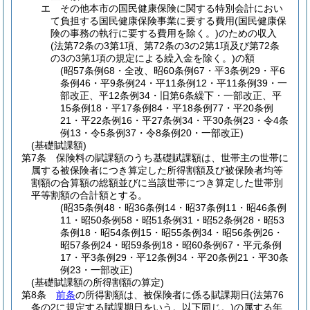
エ
その他本市の国民健康保険に関する特別会計におい
て負担する国民健康保険事業に要する費用
(国民健康保
険の事務の執行に要する費用を除く。)
のための収入
(法第72条の3第1項、第72条の3の2第1項及び第72条
の3の3第1項の規定による繰入金を除く。)
の額
(昭57条例68・全改、昭60条例67・平3条例29・平6
条例46・平9条例24・平11条例12・平11条例39・一
部改正、平12条例34・旧第6条繰下・一部改正、平
15条例18・平17条例84・平18条例77・平20条例
21・平22条例16・平27条例34・平30条例23・令4条
例13・令5条例37・令8条例20・一部改正)
(基礎賦課額)
第7条
保険料の賦課額のうち基礎賦課額は、世帯主の世帯に
属する被保険者につき算定した所得割額及び被保険者均等
割額の合算額の総額並びに当該世帯につき算定した世帯別
平等割額の合計額とする。
(昭35条例48・昭36条例14・昭37条例11・昭46条例
11・昭50条例58・昭51条例31・昭52条例28・昭53
条例18・昭54条例15・昭55条例34・昭56条例26・
昭57条例24・昭59条例18・昭60条例67・平元条例
17・平3条例29・平12条例34・平20条例21・平30条
例23・一部改正)
(基礎賦課額の所得割額の算定)
第8条
前条
の所得割額は、被保険者に係る賦課期日
(法第76
条の2に規定する賦課期日をいう。以下同じ。)
の属する年