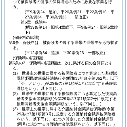
つて被保険者の健康の保持増進のために必要な事業を行
う。
(平9条例24・追加、平20条例21・平22条例16・平
27条例34・平30条例23・一部改正)
第6章
保険料
(昭39条例14・旧第4章繰下、平9条例24・旧第5章繰
下)
(保険料の賦課)
第6条
保険料は、被保険者の属する世帯の世帯主から徴収す
る。
(平12条例34・追加、平30条例23・一部改正)
(保険料の賦課額)
第6条の2
保険料の賦課額は、次に掲げる額の合算額とす
る。
(1)
世帯主の世帯に属する被保険者につき算定した基礎賦
課額
(国民健康保険法施行令
(昭和33年政令第362号。以下
「令」という。)
第29条の7第1項第1号に規定する基礎賦
課額をいう。以下同じ。)
(2)
世帯主の世帯に属する被保険者につき算定した後期高
齢者支援金等賦課額
(令第29条の7第1項第2号に規定する
後期高齢者支援金等賦課額をいう。以下同じ。)
(3)
世帯主の世帯に属する介護納付金賦課被保険者
(令第
29条の7第1項第3号に規定する介護納付金賦課被保険者
をいう。以下同じ。)
につき算定した介護納付金賦課額
(同号に規定する介護納付金賦課額をいう。以下同じ。)