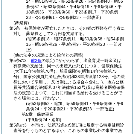
24・昭51条例31・昭52条例28・昭54条例48・昭56
条例57・昭63条例44・平4条例19・平6条例46・平
18条例36・平20条例60・平23条例17・平30条例
23・令3条例61・令5条例23・一部改正)
(葬祭費)
第5条
被保険者が死亡したときは、その者の葬祭を行う者に
対し、葬祭費として3万円を支給する。
(昭35条例18・昭37条例11・昭50条例58・昭54条例
15・昭56条例26・平3条例9・平30条例23・一部改
正)
(他の法令の規定による給付との調整)
第5条の2
前2条
の規定にかかわらず、出産育児一時金又は
葬祭費の支給は、同一の出産又は死亡につき、健康保険法
(大正11年法律第70号)
、船員保険法
(昭和14年法律第73
号)
、国家公務員共済組合法
(昭和33年法律第128号。他の法
律において準用し、又は例による場合を含む。)
、地方公務
員等共済組合法
(昭和37年法律第152号)
又は高齢者医療確保
法の規定によつて、これに相当する給付を受けることがで
きる場合には、行わない。
(昭53条例52・追加、昭59条例41・平6条例46・平9
条例24・平20条例21・平30条例23・一部改正)
第5章
保健事業
(平9条例24・追加)
第5条の3
本市は、法第72条の5第1項に規定する特定健康診
査等を行うものとするほか、これらの事業以外の事業であ