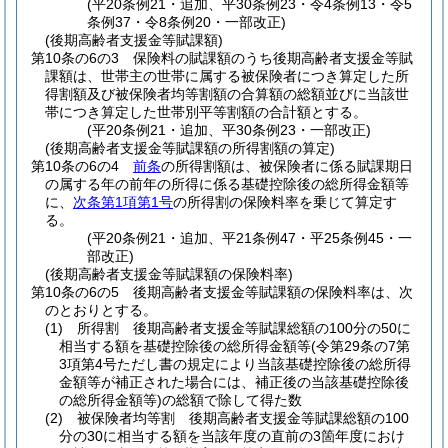
(平20条例21・追加、平30条例23・令4条例13・令5
条例37・令8条例20・一部改正)
(後期高齢者支援金等賦課額)
第10条の6の3
保険料の賦課額のうち後期高齢者支援金等賦
課額は、世帯主の世帯に属する被保険者につき算定した所
得割額及び被保険者均等割額の合算額の総額並びに当該世
帯につき算定した世帯別平等割額の合計額とする。
(平20条例21・追加、平30条例23・一部改正)
(後期高齢者支援金等賦課額の所得割額の算定)
第10条の6の4
前条
の所得割額は、被保険者に係る賦課期日
の属する年の前年の所得に係る基礎控除後の総所得金額等
に、
次条第1項第1号
の所得割の保険料率を乗じて算定す
る。
(平20条例21・追加、平21条例47・平25条例45・一
部改正)
(後期高齢者支援金等賦課額の保険料率)
第10条の6の5
後期高齢者支援金等賦課額の保険料率は、次
のとおりとする。
(1)
所得割 後期高齢者支援金等賦課総額の100分の50に
相当する額を基礎控除後の総所得金額等
(令第29条の7第
3項第4号ただし書の規定により当該基礎控除後の総所得
金額等が補正された場合には、補正後の当該基礎控除後
の総所得金額等)
の総額で除して得た数
(2)
被保険者均等割 後期高齢者支援金等賦課総額の100
分の30に相当する額を当該年度の直前の3箇年度におけ