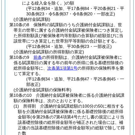
による繰入金を除く。)
の額
(平12条例34・追加、平17条例84・平20条例21・平
30条例23・令5条例37・令8条例20・一部改正)
(介護納付金賦課額)
第10条の8
保険料の賦課額のうち介護納付金賦課額は、世
帯主の世帯に属する介護納付金賦課被保険者につき算定し
た所得割額及び被保険者均等割額の合算額の総額並びに当
該世帯につき算定した世帯別平等割額の合計額とする。
(平12条例34・追加、平30条例23・一部改正)
(介護納付金賦課額の所得割額の算定)
第10条の9
前条
の所得割額は、介護納付金賦課被保険者に
係る賦課期日の属する年の前年の所得に係る基礎控除後の
総所得金額等に、
次条第1項第1号
の所得割の保険料率を乗
じて算定する。
(平12条例34・追加、平21条例47・平25条例45・一
部改正)
(介護納付金賦課額の保険料率)
第10条の10
介護納付金賦課被保険者に係る介護納付金賦課
額の保険料率は、次のとおりとする。
(1)
所得割 介護納付金賦課総額の100分の50に相当する
額を介護納付金賦課被保険者に係る基礎控除後の総所得
金額等
(令第29条の7第4項第4号ただし書の規定により当
該基礎控除後の総所得金額等が補正された場合には、補
正後の当該基礎控除後の総所得金額等)
の総額で除して得
た数