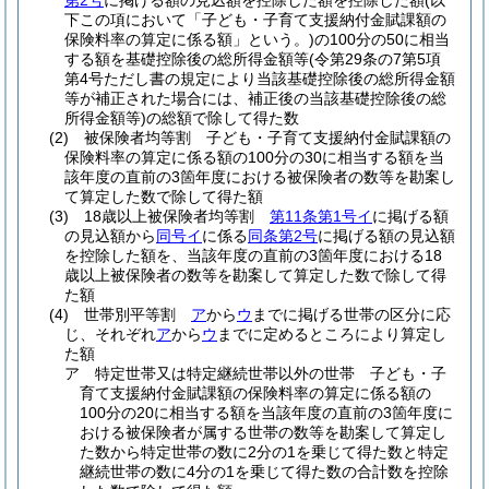
第2号
に掲げる額の見込額を控除した額を控除した額
(以
下この項において「子ども・子育て支援納付金賦課額の
保険料率の算定に係る額」という。)
の100分の50に相当
する額を基礎控除後の総所得金額等
(令第29条の7第5項
第4号ただし書の規定により当該基礎控除後の総所得金額
等が補正された場合には、補正後の当該基礎控除後の総
所得金額等)
の総額で除して得た数
(2)
被保険者均等割 子ども・子育て支援納付金賦課額の
保険料率の算定に係る額の100分の30に相当する額を当
該年度の直前の3箇年度における被保険者の数等を勘案し
て算定した数で除して得た額
(3)
18歳以上被保険者均等割
第11条第1号イ
に掲げる額
の見込額から
同号イ
に係る
同条第2号
に掲げる額の見込額
を控除した額を、当該年度の直前の3箇年度における18
歳以上被保険者の数等を勘案して算定した数で除して得
た額
(4)
世帯別平等割
ア
から
ウ
までに掲げる世帯の区分に応
じ、それぞれ
ア
から
ウ
までに定めるところにより算定し
た額
ア
特定世帯又は特定継続世帯以外の世帯 子ども・子
育て支援納付金賦課額の保険料率の算定に係る額の
100分の20に相当する額を当該年度の直前の3箇年度に
おける被保険者が属する世帯の数等を勘案して算定し
た数から特定世帯の数に2分の1を乗じて得た数と特定
継続世帯の数に4分の1を乗じて得た数の合計数を控除