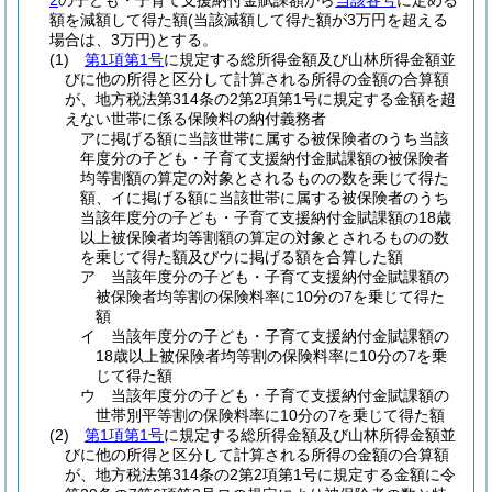
2
の子ども・子育て支援納付金賦課額から
当該各号
に定める
額を減額して得た額
(当該減額して得た額が3万円を超える
場合は、3万円)
とする。
(1)
第1項第1号
に規定する総所得金額及び山林所得金額並
びに他の所得と区分して計算される所得の金額の合算額
が、地方税法第314条の2第2項第1号に規定する金額を超
えない世帯に係る保険料の納付義務者
アに掲げる額に当該世帯に属する被保険者のうち当該
年度分の子ども・子育て支援納付金賦課額の被保険者
均等割額の算定の対象とされるものの数を乗じて得た
額、イに掲げる額に当該世帯に属する被保険者のうち
当該年度分の子ども・子育て支援納付金賦課額の18歳
以上被保険者均等割額の算定の対象とされるものの数
を乗じて得た額及びウに掲げる額を合算した額
ア 当該年度分の子ども・子育て支援納付金賦課額の
被保険者均等割の保険料率に10分の7を乗じて得た
額
イ 当該年度分の子ども・子育て支援納付金賦課額の
18歳以上被保険者均等割の保険料率に10分の7を乗
じて得た額
ウ 当該年度分の子ども・子育て支援納付金賦課額の
世帯別平等割の保険料率に10分の7を乗じて得た額
(2)
第1項第1号
に規定する総所得金額及び山林所得金額並
びに他の所得と区分して計算される所得の金額の合算額
が、地方税法第314条の2第2項第1号に規定する金額に令