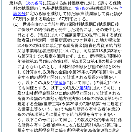
第14条
次の各号
に該当する納付義務者に対して課する保険
料の賦課額のうち基礎賦課額は、
第7条
の基礎賦課額から
当
該各号
に定める額を減額して得た額
(当該減額して得た額が
67万円を超える場合は、67万円)
とする。
(1)
世帯主並びに当該年度の保険料賦課期日
(賦課期日後
に保険料の納付義務が発生した場合には、その発生した
日とする。)
現在において当該世帯主の世帯に属する被保
険者及び特定同一世帯所属者につき算定した地方税法第
314条の2第1項に規定する総所得金額
(青色専従者給与額
又は事業専従者控除額については、同法第313条第3項か
ら第5項までの規定を適用せず、また、所得税法
(昭和40
年法律第33号)
第57条第1項、第3項又は第4項の規定の例
によらないものとし、山林所得金額及び他の所得と区分
して計算される所得の金額
(令第29条の7第6項第1号に規
定する他の所得と区分して計算される所得の金額をい
う。以下この項及び
第5項
において同じ。)
の算定につい
ても同様とする。以下この項及び
第5項
において同じ。)
及び山林所得金額並びに他の所得と区分して計算される
所得の金額の合算額が地方税法第314条の2第2項第1号に
規定する金額
(世帯主等
(令第29条の7第6項第1号に規定す
る世帯主等をいう。)
のうち給与所得を有する者
(令第29
条の7第6項第1号に規定する給与所得を有する者をい
う。以下この号において同じ。)
の数及び公的年金等に係
る所得を有する者
(前年中に地方税法第314条の2第1項に
規定する総所得金額に係る所得税法第35条第3項に規定