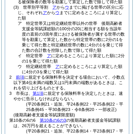
る被保険者の数等を勘案して算定した数で除して得た額
(3)
世帯別平等割
ア
から
ウ
までに掲げる世帯の区分に応
じ、それぞれ
ア
から
ウ
までに定めるところにより算定し
た額
ア
特定世帯又は特定継続世帯以外の世帯 後期高齢者
支援金等賦課総額の100分の20に相当する額を当該年
度の直前の3箇年度における被保険者が属する世帯の数
等を勘案して算定した数から特定世帯の数に2分の1を
乗じて得た数と特定継続世帯の数に4分の1を乗じて得
た数の合計数を控除した数で除して得た額
イ
特定世帯
ア
に定めるところにより算定した額に2分
の1を乗じて得た額
ウ
特定継続世帯
ア
に定めるところにより算定した額
に4分の3を乗じて得た額
2
前項
に規定する保険料率を決定する場合において、小数点
以下第4位未満の端数又は1円未満の端数があるときは、こ
れを切り上げるものとする。
3
市長は、
第1項
に規定する保険料率を決定したときは、速
やかに告示しなければならない。
(平20条例21・追加、平24条例22・平25条例22・平
25条例45・平30条例23・令8条例20・一部改正)
(後期高齢者支援金等賦課限度額)
第10条の6の6
第10条の6の3
の後期高齢者支援金等賦課額
は、26万円を超えることができない。
(平20条例21・追加、平22条例14・平23条例17・平