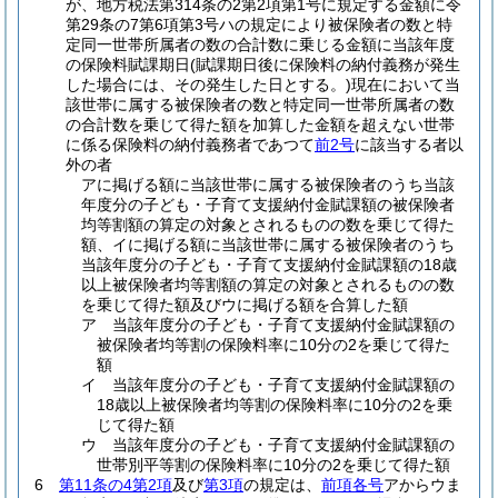
が、地方税法第314条の2第2項第1号に規定する金額に令
第29条の7第6項第3号ハの規定により被保険者の数と特
定同一世帯所属者の数の合計数に乗じる金額に当該年度
の保険料賦課期日
(賦課期日後に保険料の納付義務が発生
した場合には、その発生した日とする。)
現在において当
該世帯に属する被保険者の数と特定同一世帯所属者の数
の合計数を乗じて得た額を加算した金額を超えない世帯
に係る保険料の納付義務者であつて
前2号
に該当する者以
外の者
アに掲げる額に当該世帯に属する被保険者のうち当該
年度分の子ども・子育て支援納付金賦課額の被保険者
均等割額の算定の対象とされるものの数を乗じて得た
額、イに掲げる額に当該世帯に属する被保険者のうち
当該年度分の子ども・子育て支援納付金賦課額の18歳
以上被保険者均等割額の算定の対象とされるものの数
を乗じて得た額及びウに掲げる額を合算した額
ア 当該年度分の子ども・子育て支援納付金賦課額の
被保険者均等割の保険料率に10分の2を乗じて得た
額
イ 当該年度分の子ども・子育て支援納付金賦課額の
18歳以上被保険者均等割の保険料率に10分の2を乗
じて得た額
ウ 当該年度分の子ども・子育て支援納付金賦課額の
世帯別平等割の保険料率に10分の2を乗じて得た額
6
第11条の4第2項
及び
第3項
の規定は、
前項各号
アからウま