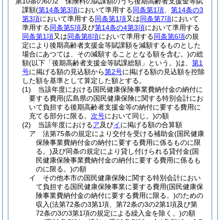
第10条の6の2
保険料の賦課額のうち後期高齢者支援金等賦
課額
(
第14条第3項
において準用する
同条第1項
、
第14条の3
第3項
において準用する
同条第1項
又は
同条第7項
において
準用する
同条第5項
及び
第14条の4第3項
において準用する
同条第1項
又は
同条第8項
において準用する
同条第6項
の規
定により後期高齢者支援金等賦課額を減額するものとした
場合にあつては、その減額することとなる額を含む。)
の総
額
(以下「後期高齢者支援金等賦課総額」という。)
は、
第1
号
に掲げる額の見込額から
第2号
に掲げる額の見込額を控除
した額を基準として算定した額とする。
(1)
当該年度における国民健康保険事業費納付金の納付に
要する費用
(広島県の国民健康保険に関する特別会計にお
いて負担する後期高齢者支援金等の納付に要する費用に
充てる部分に限る。
次号
において同じ。)
の額
(2)
当該年度における
ア
及び
イ
に掲げる額の合算額
ア
法第75条の規定により交付を受ける補助金
(国民健康
保険事業費納付金の納付に要する費用に係るものに限
る。)
及び同条の規定により貸し付けられる貸付金
(国
民健康保険事業費納付金の納付に要する費用に係るも
のに限る。)
の額
イ
その他本市の国民健康保険に関する特別会計におい
て負担する国民健康保険事業に要する費用
(国民健康保
険事業費納付金の納付に要する費用に限る。)
のための
収入
(法第72条の3第1項、第72条の3の2第1項及び第
72条の3の3第1項の規定による繰入金を除く。)
の額