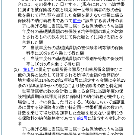
合には、その発生した日とする。)
現在において当該世帯
に属する被保険者の数と特定同一世帯所属者の数の合計
数を乗じて得た額を加算した金額を超えない世帯に係る
保険料の納付義務者であつて
前号
に該当する者以外の者
アに掲げる額に当該世帯に属する被保険者のうち当該
年度分の基礎賦課額の被保険者均等割額の算定の対象
とされるものの数を乗じて得た額とイに掲げる額とを
合算した額
ア 当該年度分の基礎賦課額の被保険者均等割の保険
料率に10分の5を乗じて得た額
イ 当該年度分の基礎賦課額の世帯別平等割の保険料
率に10分の5を乗じて得た額
(3)
第1号
に規定する総所得金額及び山林所得金額並びに
他の所得と区分して計算される所得の金額の合算額が、
地方税法第314条の2第2項第1号に規定する金額に令第29
条の7第6項第3号ハの規定により被保険者の数と特定同
一世帯所属者の数の合計数に乗じる金額に当該年度の保
険料賦課期日
(賦課期日後に保険料の納付義務が発生した
場合には、その発生した日とする。)
現在において当該世
帯に属する被保険者の数と特定同一世帯所属者の数の合
計数を乗じて得た額を加算した金額を超えない世帯に係
る保険料の納付義務者であつて
前2号
に該当する者以外の
者
アに掲げる額に当該世帯に属する被保険者のうち当該
年度分の基礎賦課額の被保険者均等割額の算定の対象