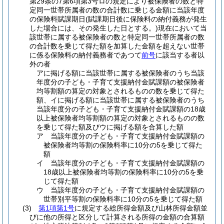
第29条の7第6項第3号ロの規定により被保険者の数と特
定同一世帯所属者の数の合計数に乗じる金額に当該年度
の保険料賦課期日
(賦課期日後に保険料の納付義務が発生
した場合には、その発生した日とする。)
現在において当
該世帯に属する被保険者の数と特定同一世帯所属者の数
の合計数を乗じて得た額を加算した金額を超えない世帯
に係る保険料の納付義務者であつて
前号
に該当する者以
外の者
アに掲げる額に当該世帯に属する被保険者のうち当該
年度分の子ども・子育て支援納付金賦課額の被保険者
均等割額の算定の対象とされるものの数を乗じて得た
額、イに掲げる額に当該世帯に属する被保険者のうち
当該年度分の子ども・子育て支援納付金賦課額の18歳
以上被保険者均等割額の算定の対象とされるものの数
を乗じて得た額及びウに掲げる額を合算した額
ア 当該年度分の子ども・子育て支援納付金賦課額の
被保険者均等割の保険料率に10分の5を乗じて得た
額
イ 当該年度分の子ども・子育て支援納付金賦課額の
18歳以上被保険者均等割の保険料率に10分の5を乗
じて得た額
ウ 当該年度分の子ども・子育て支援納付金賦課額の
世帯別平等割の保険料率に10分の5を乗じて得た額
(3)
第1項第1号
に規定する総所得金額及び山林所得金額並
びに他の所得と区分して計算される所得の金額の合算額