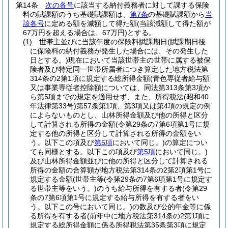
第14条
次の各号
に該当する納付義務者に対して課する保険
料の賦課額のうち基礎賦課額は、
第7条
の基礎賦課額から
当
該各号
に定める額を減額して得た額
(当該減額して得た額が
67万円を超える場合は、67万円)
とする。
(1)
世帯主並びに当該年度の保険料賦課期日
(賦課期日後
に保険料の納付義務が発生した場合には、その発生した
日とする。)
現在において当該世帯主の世帯に属する被保
険者及び特定同一世帯所属者につき算定した地方税法第
314条の2第1項に規定する総所得金額
(青色専従者給与額
又は事業専従者控除額については、同法第313条第3項か
ら第5項までの規定を適用せず、また、所得税法
(昭和40
年法律第33号)
第57条第1項、第3項又は第4項の規定の例
によらないものとし、山林所得金額及び他の所得と区分
して計算される所得の金額
(令第29条の7第6項第1号に規
定する他の所得と区分して計算される所得の金額をい
う。以下この項及び
第5項
において同じ。)
の算定につい
ても同様とする。以下この項及び
第5項
において同じ。)
及び山林所得金額並びに他の所得と区分して計算される
所得の金額の合算額が地方税法第314条の2第2項第1号に
規定する金額
(世帯主等
(令第29条の7第6項第1号に規定す
る世帯主等をいう。)
のうち給与所得を有する者
(令第29
条の7第6項第1号に規定する給与所得を有する者をい
う。以下この号において同じ。)
の数及び公的年金等に係
る所得を有する者
(前年中に地方税法第314条の2第1項に
規定する総所得金額に係る所得税法第35条第3項に規定