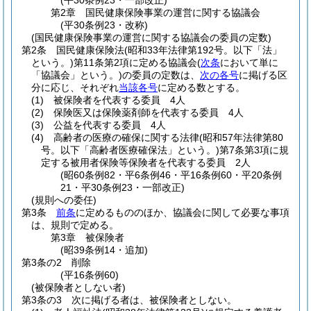
(平30条例23・一部改正)
第2章
国民健康保険事業の運営に関する協議会
(平30条例23・改称)
(国民健康保険事業の運営に関する協議会の委員の定数)
第2条
国民健康保険法
(昭和33年法律第192号。以下「法」
という。)
第11条第2項に定める協議会
(
次条
において単に
「協議会」という。)
の委員の定数は、
次の各号
に掲げる区
分に応じ、それぞれ
当該各号
に定める数とする。
(1)
被保険者を代表する委員 4人
(2)
保険医又は保険薬剤師を代表する委員 4人
(3)
公益を代表する委員 4人
(4)
高齢者の医療の確保に関する法律
(昭和57年法律第80
号。以下「高齢者医療確保法」という。)
第7条第3項に規
定する被用者保険等保険者を代表する委員 2人
(昭60条例82・平6条例46・平16条例60・平20条例
21・平30条例23・一部改正)
(規則への委任)
第3条
前条
に定めるもののほか、協議会に関して必要な事項
は、規則で定める。
第3章
被保険者
(昭39条例14・追加)
第3条の2
削除
(平16条例60)
(被保険者としない者)
第3条の3
次に掲げる者は、被保険者としない。