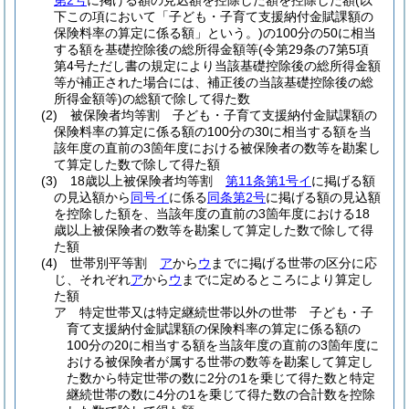
第2号
に掲げる額の見込額を控除した額を控除した額
(以
下この項において「子ども・子育て支援納付金賦課額の
保険料率の算定に係る額」という。)
の100分の50に相当
する額を基礎控除後の総所得金額等
(令第29条の7第5項
第4号ただし書の規定により当該基礎控除後の総所得金額
等が補正された場合には、補正後の当該基礎控除後の総
所得金額等)
の総額で除して得た数
(2)
被保険者均等割 子ども・子育て支援納付金賦課額の
保険料率の算定に係る額の100分の30に相当する額を当
該年度の直前の3箇年度における被保険者の数等を勘案し
て算定した数で除して得た額
(3)
18歳以上被保険者均等割
第11条第1号イ
に掲げる額
の見込額から
同号イ
に係る
同条第2号
に掲げる額の見込額
を控除した額を、当該年度の直前の3箇年度における18
歳以上被保険者の数等を勘案して算定した数で除して得
た額
(4)
世帯別平等割
ア
から
ウ
までに掲げる世帯の区分に応
じ、それぞれ
ア
から
ウ
までに定めるところにより算定し
た額
ア
特定世帯又は特定継続世帯以外の世帯 子ども・子
育て支援納付金賦課額の保険料率の算定に係る額の
100分の20に相当する額を当該年度の直前の3箇年度に
おける被保険者が属する世帯の数等を勘案して算定し
た数から特定世帯の数に2分の1を乗じて得た数と特定
継続世帯の数に4分の1を乗じて得た数の合計数を控除