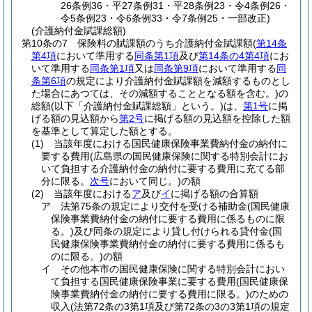
26条例36・平27条例31・平28条例23・令4条例26・
令5条例23・令6条例33・令7条例25・一部改正)
(介護納付金賦課総額)
第10条の7
保険料の賦課額のうち介護納付金賦課額
(
第14条
第4項
において準用する
同条第1項
及び
第14条の4第4項
にお
いて準用する
同条第1項
又は
同条第9項
において準用する
同
条第6項
の規定により介護納付金賦課額を減額するものとし
た場合にあつては、その減額することとなる額を含む。)
の
総額
(以下「介護納付金賦課総額」という。)
は、
第1号
に掲
げる額の見込額から
第2号
に掲げる額の見込額を控除した額
を基準として算定した額とする。
(1)
当該年度における国民健康保険事業費納付金の納付に
要する費用
(広島県の国民健康保険に関する特別会計にお
いて負担する介護納付金の納付に要する費用に充てる部
分に限る。
次号
において同じ。)
の額
(2)
当該年度における
ア
及び
イ
に掲げる額の合算額
ア
法第75条の規定により交付を受ける補助金
(国民健康
保険事業費納付金の納付に要する費用に係るものに限
る。)
及び同条の規定により貸し付けられる貸付金
(国
民健康保険事業費納付金の納付に要する費用に係るも
のに限る。)
の額
イ
その他本市の国民健康保険に関する特別会計におい
て負担する国民健康保険事業に要する費用
(国民健康保
険事業費納付金の納付に要する費用に限る。)
のための
収入
(法第72条の3第1項及び第72条の3の3第1項の規定