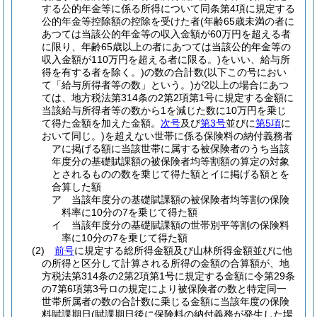
する公的年金等に係る所得について同条第4項に規定する
公的年金等控除額の控除を受けた者
(年齢65歳未満の者に
あつては当該公的年金等の収入金額が60万円を超える者
に限り、年齢65歳以上の者にあつては当該公的年金等の
収入金額が110万円を超える者に限る。)
をいい、給与所
得を有する者を除く。)
の数の合計数
(以下この号におい
て「給与所得者等の数」という。)
が2以上の場合にあつ
ては、地方税法第314条の2第2項第1号に規定する金額に
当該給与所得者等の数から1を減じた数に10万円を乗じ
て得た金額を加えた金額。
次号
及び
第3号
並びに
第5項
に
おいて同じ。)
を超えない世帯に係る保険料の納付義務者
アに掲げる額に当該世帯に属する被保険者のうち当該
年度分の基礎賦課額の被保険者均等割額の算定の対象
とされるものの数を乗じて得た額とイに掲げる額とを
合算した額
ア 当該年度分の基礎賦課額の被保険者均等割の保険
料率に10分の7を乗じて得た額
イ 当該年度分の基礎賦課額の世帯別平等割の保険料
率に10分の7を乗じて得た額
(2)
前号
に規定する総所得金額及び山林所得金額並びに他
の所得と区分して計算される所得の金額の合算額が、地
方税法第314条の2第2項第1号に規定する金額に令第29条
の7第6項第3号ロの規定により被保険者の数と特定同一
世帯所属者の数の合計数に乗じる金額に当該年度の保険
料賦課期日
(賦課期日後に保険料の納付義務が発生した場