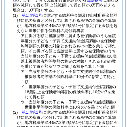
2
の子ども・子育て支援納付金賦課額から
当該各号
に定める
額を減額して得た額
(当該減額して得た額が3万円を超える
場合は、3万円)
とする。
(1)
第1項第1号
に規定する総所得金額及び山林所得金額並
びに他の所得と区分して計算される所得の金額の合算額
が、地方税法第314条の2第2項第1号に規定する金額を超
えない世帯に係る保険料の納付義務者
アに掲げる額に当該世帯に属する被保険者のうち当該
年度分の子ども・子育て支援納付金賦課額の被保険者
均等割額の算定の対象とされるものの数を乗じて得た
額、イに掲げる額に当該世帯に属する被保険者のうち
当該年度分の子ども・子育て支援納付金賦課額の18歳
以上被保険者均等割額の算定の対象とされるものの数
を乗じて得た額及びウに掲げる額を合算した額
ア 当該年度分の子ども・子育て支援納付金賦課額の
被保険者均等割の保険料率に10分の7を乗じて得た
額
イ 当該年度分の子ども・子育て支援納付金賦課額の
18歳以上被保険者均等割の保険料率に10分の7を乗
じて得た額
ウ 当該年度分の子ども・子育て支援納付金賦課額の
世帯別平等割の保険料率に10分の7を乗じて得た額
(2)
第1項第1号
に規定する総所得金額及び山林所得金額並
びに他の所得と区分して計算される所得の金額の合算額
が、地方税法第314条の2第2項第1号に規定する金額に令