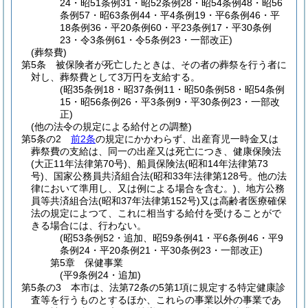
24・昭51条例31・昭52条例28・昭54条例48・昭56
条例57・昭63条例44・平4条例19・平6条例46・平
18条例36・平20条例60・平23条例17・平30条例
23・令3条例61・令5条例23・一部改正)
(葬祭費)
第5条
被保険者が死亡したときは、その者の葬祭を行う者に
対し、葬祭費として3万円を支給する。
(昭35条例18・昭37条例11・昭50条例58・昭54条例
15・昭56条例26・平3条例9・平30条例23・一部改
正)
(他の法令の規定による給付との調整)
第5条の2
前2条
の規定にかかわらず、出産育児一時金又は
葬祭費の支給は、同一の出産又は死亡につき、健康保険法
(大正11年法律第70号)
、船員保険法
(昭和14年法律第73
号)
、国家公務員共済組合法
(昭和33年法律第128号。他の法
律において準用し、又は例による場合を含む。)
、地方公務
員等共済組合法
(昭和37年法律第152号)
又は高齢者医療確保
法の規定によつて、これに相当する給付を受けることがで
きる場合には、行わない。
(昭53条例52・追加、昭59条例41・平6条例46・平9
条例24・平20条例21・平30条例23・一部改正)
第5章
保健事業
(平9条例24・追加)
第5条の3
本市は、法第72条の5第1項に規定する特定健康診
査等を行うものとするほか、これらの事業以外の事業であ