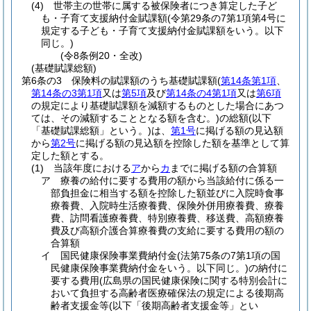
(4)
世帯主の世帯に属する被保険者につき算定した子ど
も・子育て支援納付金賦課額
(令第29条の7第1項第4号に
規定する子ども・子育て支援納付金賦課額をいう。以下
同じ。)
(令8条例20・全改)
(基礎賦課総額)
第6条の3
保険料の賦課額のうち基礎賦課額
(
第14条第1項
、
第14条の3第1項
又は
第5項
及び
第14条の4第1項
又は
第6項
の規定により基礎賦課額を減額するものとした場合にあつ
ては、その減額することとなる額を含む。)
の総額
(以下
「基礎賦課総額」という。)
は、
第1号
に掲げる額の見込額
から
第2号
に掲げる額の見込額を控除した額を基準として算
定した額とする。
(1)
当該年度における
ア
から
カ
までに掲げる額の合算額
ア
療養の給付に要する費用の額から当該給付に係る一
部負担金に相当する額を控除した額並びに入院時食事
療養費、入院時生活療養費、保険外併用療養費、療養
費、訪問看護療養費、特別療養費、移送費、高額療養
費及び高額介護合算療養費の支給に要する費用の額の
合算額
イ
国民健康保険事業費納付金
(法第75条の7第1項の国
民健康保険事業費納付金をいう。以下同じ。)
の納付に
要する費用
(広島県の国民健康保険に関する特別会計に
おいて負担する高齢者医療確保法の規定による後期高
齢者支援金等
(以下「後期高齢者支援金等」とい