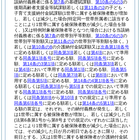
該納付義務者に係る
第7条
の基礎賦課額、
第10条の6の3
の
後期高齢者支援金等賦課額若しくは
第11条の2
の子ども・
子育て支援納付金賦課額
(1世帯に属する被保険者数が増加
し、若しくは減少した場合
(特定同一世帯所属者に該当する
ことにより1世帯に属する被保険者数が減少した場合を除
く。)
又は特例対象被保険者等となつた場合における当該納
付義務者に係る
第7条
の世帯別平等割額、
第10条の6の3
の
世帯別平等割額又は
第11条の2
の世帯別平等割額を除く。)
若しくは
第10条の8
の介護納付金賦課額又は
次条第1項各号
に定める額若しくは
同条第3項
若しくは
第4項
において準用
する
同条第1項各号
に定める額、
同条第5項各号
に定める
額、
第14条の3第1項
に定める額若しくは
同条第3項
若しく
は
第4項
において準用する
同条第1項
に定める額、
同条第5
項
に定める額若しくは
同条第7項
若しくは
第8項
において準
用する
同条第5項
に定める額、
第14条の4第1項各号
に定め
る額若しくは
同条第3項
から
第5項
までの規定において準用
する
同条第1項各号
に定める額、
同条第6項各号
に定める額
若しくは
同条第8項
から
第10項
までの規定により準用する
同条第6項各号
に定める額若しくは
第14条の5第1項
に定め
る額の算定は、それぞれ、その納付義務が発生し、若しく
は1世帯に属する被保険者数が増加し、若しくは減少した日
(法第6条第1号から第8号までの規定のいずれかに該当した
ことにより1世帯に属する被保険者数が減少した場合におい
ては、その減少した日が月の初日であるときに限り、その
前日とする。)
又は1世帯に属する被保険者が介護納付金賦