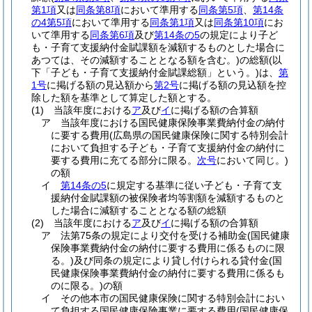
第1項
又は
同条第8項
において準用する
同条第5項
、
第14条
の4第5項
において準用する
同条第1項
又は
同条第10項
にお
いて準用する
同条第6項
及び
第14条の5
の規定により子ど
も・子育て支援納付金賦課額を減額するものとした場合に
あつては、その減額することとなる額を含む。)
の総額
(以
下「子ども・子育て支援納付金賦課総額」という。)
は、
第
1号
に掲げる額の見込額から
第2号
に掲げる額の見込額を控
除した額を基準として算定した額とする。
(1)
当該年度における
ア
及び
イ
に掲げる額の合算額
ア
当該年度における国民健康保険事業費納付金の納付
に要する費用
(広島県の国民健康保険に関する特別会計
において負担する子ども・子育て支援納付金の納付に
要する費用に充てる部分に限る。
次号
において同じ。)
の額
イ
第14条の5
に規定する基準に従い子ども・子育て支
援納付金賦課額の被保険者均等割額を減額するものと
した場合に減額することとなる額の総額
(2)
当該年度における
ア
及び
イ
に掲げる額の合算額
ア
法第75条の規定により交付を受ける補助金
(国民健康
保険事業費納付金の納付に要する費用に係るものに限
る。)
及び同条の規定により貸し付けられる貸付金
(国
民健康保険事業費納付金の納付に要する費用に係るも
のに限る。)
の額
イ
その他本市の国民健康保険に関する特別会計におい
て負担する国民健康保険事業に要する費用
(国民健康保