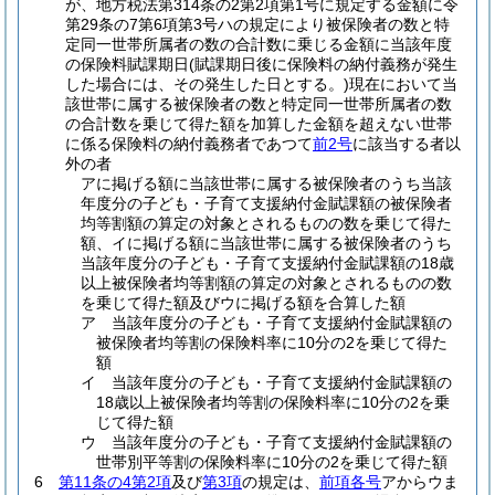
が、地方税法第314条の2第2項第1号に規定する金額に令
第29条の7第6項第3号ハの規定により被保険者の数と特
定同一世帯所属者の数の合計数に乗じる金額に当該年度
の保険料賦課期日
(賦課期日後に保険料の納付義務が発生
した場合には、その発生した日とする。)
現在において当
該世帯に属する被保険者の数と特定同一世帯所属者の数
の合計数を乗じて得た額を加算した金額を超えない世帯
に係る保険料の納付義務者であつて
前2号
に該当する者以
外の者
アに掲げる額に当該世帯に属する被保険者のうち当該
年度分の子ども・子育て支援納付金賦課額の被保険者
均等割額の算定の対象とされるものの数を乗じて得た
額、イに掲げる額に当該世帯に属する被保険者のうち
当該年度分の子ども・子育て支援納付金賦課額の18歳
以上被保険者均等割額の算定の対象とされるものの数
を乗じて得た額及びウに掲げる額を合算した額
ア 当該年度分の子ども・子育て支援納付金賦課額の
被保険者均等割の保険料率に10分の2を乗じて得た
額
イ 当該年度分の子ども・子育て支援納付金賦課額の
18歳以上被保険者均等割の保険料率に10分の2を乗
じて得た額
ウ 当該年度分の子ども・子育て支援納付金賦課額の
世帯別平等割の保険料率に10分の2を乗じて得た額
6
第11条の4第2項
及び
第3項
の規定は、
前項各号
アからウま