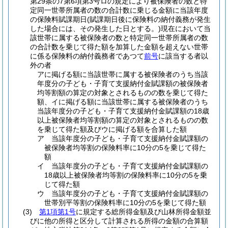
第29条の7第6項第3号ロの規定により被保険者の数と特
定同一世帯所属者の数の合計数に乗じる金額に当該年度
の保険料賦課期日
(賦課期日後に保険料の納付義務が発生
した場合には、その発生した日とする。)
現在において当
該世帯に属する被保険者の数と特定同一世帯所属者の数
の合計数を乗じて得た額を加算した金額を超えない世帯
に係る保険料の納付義務者であつて
前号
に該当する者以
外の者
アに掲げる額に当該世帯に属する被保険者のうち当該
年度分の子ども・子育て支援納付金賦課額の被保険者
均等割額の算定の対象とされるものの数を乗じて得た
額、イに掲げる額に当該世帯に属する被保険者のうち
当該年度分の子ども・子育て支援納付金賦課額の18歳
以上被保険者均等割額の算定の対象とされるものの数
を乗じて得た額及びウに掲げる額を合算した額
ア 当該年度分の子ども・子育て支援納付金賦課額の
被保険者均等割の保険料率に10分の5を乗じて得た
額
イ 当該年度分の子ども・子育て支援納付金賦課額の
18歳以上被保険者均等割の保険料率に10分の5を乗
じて得た額
ウ 当該年度分の子ども・子育て支援納付金賦課額の
世帯別平等割の保険料率に10分の5を乗じて得た額
(3)
第1項第1号
に規定する総所得金額及び山林所得金額並
びに他の所得と区分して計算される所得の金額の合算額