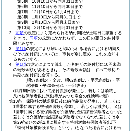
第5期 10月10日から同月31日まで
第6期 11月10日から同月30日まで
第7期 12月10日から1月4日まで
第8期 1月10日から同月31日まで
第9期 2月10日から同月末日まで
第10期 3月10日から同月31日まで
2
前項
の規定により定められる納付期限が土曜日に該当する
ときは、
同項
の規定にかかわらず、この日の翌日を納付期
限とみなす。
3
第1項
の規定により難いと認められる場合における納期及
びその納付額については、市長が別に定め、これを通知す
るものとする。
4
第1項
の規定によつて算出した各納期の納付額に10円未満
の端数金額があるときは、その端数金額は、すべて最初の
納期の納付額に合算する。
(昭57条例24・全改、昭62条例13・平元条例17・平
3条例9・平20条例21・一部改正)
(賦課期日後において納付義務が発生し、若しくは消滅し、
又は被保険者数に異動等があつた場合の保険料の額)
第13条
保険料の賦課期日後に納付義務が発生し、若しくは
1世帯に属する被保険者数が増加し、若しくは減少し、又は
1世帯に属する被保険者が介護納付金賦課被保険者となつた
若しくは介護納付金賦課被保険者でなくなつた若しくは令
第29条の7の2第2項に規定する特例対象被保険者等
(以下
「特例対象被保険者等」という。)
となつた場合における当