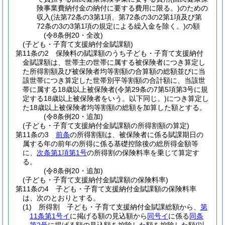
険事業費納付金の納付に要する費用に限る。)
のための
収入
(法第72条の3第1項、第72条の3の2第1項及び第
72条の3の3第1項の規定による繰入金を除く。)
の額
(令8条例20・全改)
(子ども・子育て支援納付金賦課額)
第11条の2
保険料の賦課額のうち子ども・子育て支援納付
金賦課額は、世帯主の世帯に属する被保険者につき算定し
た所得割額及び被保険者均等割額の合算額の総額並びに当
該世帯につき算定した世帯別平等割額の合計額に、当該世
帯に属する18歳以上被保険者
(令第29条の7第5項第3号に規
定する18歳以上被保険者をいう。以下同じ。)
につき算定し
た18歳以上被保険者均等割額の総額を加算した額とする。
(令8条例20・追加)
(子ども・子育て支援納付金賦課額の所得割額の算定)
第11条の3
前条
の所得割額は、被保険者に係る賦課期日の
属する年の前年の所得に係る基礎控除後の総所得金額等
に、
次条第1項第1号
の所得割の保険料率を乗じて算定す
る。
(令8条例20・追加)
(子ども・子育て支援納付金賦課額の保険料率)
第11条の4
子ども・子育て支援納付金賦課額の保険料率
は、次のとおりとする。
(1)
所得割 子ども・子育て支援納付金賦課総額から、
第
11条第1号イ
に掲げる額の見込額から
同号イ
に係る
同条