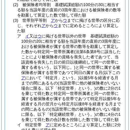
(2)
被保険者均等割 基礎賦課総額の100分の30に相当す
る額を当該年度の直前の3箇年度における被保険者の数等
を勘案して算定した数で除して得た額
(3)
世帯別平等割
ア
から
ウ
までに掲げる世帯の区分に応
じ、それぞれ
ア
から
ウ
までに定めるところにより算定し
た額
ア
イ
又は
ウ
に掲げる世帯以外の世帯 基礎賦課総額の
100分の20に相当する額を当該年度の直前の3箇年度に
おける被保険者が属する世帯の数等を勘案して算定し
た数から特定同一世帯所属者
(法第6条第8号に該当した
ことにより被保険者の資格を喪失した者であつて、当
該資格を喪失した日の前日以後継続して同一の世帯に
属する者をいう。以下同じ。)
と同一の世帯に属する被
保険者が属する世帯であつて同日の属する月
(以下この
ア
において「特定月」という。)
以後5年を経過する月
までの間にあるもの
(当該世帯に他の被保険者がいない
場合に限る。以下「特定世帯」という。)
の数に2分の1
を乗じて得た数と特定同一世帯所属者と同一の世帯に
属する被保険者が属する世帯であつて特定月以後5年を
経過する月の翌月から特定月以後8年を経過する月まで
の間にあるもの
(当該世帯に他の被保険者がいない場合
に限る。以下「特定継続世帯」という。)
の数に4分の1
を乗じて得た数の合計数を控除した数で除して得た額
イ
特定世帯
ア
に定めるところにより算定した額に2分