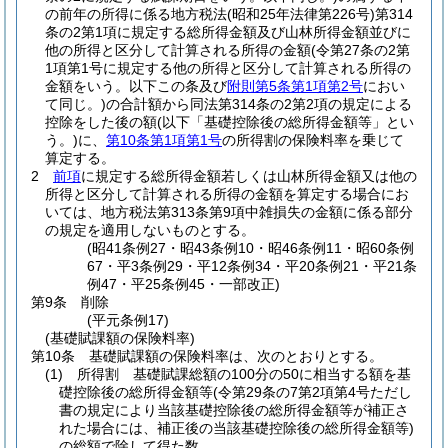
の前年の所得に係る地方税法
(昭和25年法律第226号)
第314
条の2第1項に規定する総所得金額及び山林所得金額並びに
他の所得と区分して計算される所得の金額
(令第27条の2第
1項第1号に規定する他の所得と区分して計算される所得の
金額をいう。以下この条及び
附則第5条第1項第2号
におい
て同じ。)
の合計額から同法第314条の2第2項の規定による
控除をした後の額
(以下「基礎控除後の総所得金額等」とい
う。)
に、
第10条第1項第1号
の所得割の保険料率を乗じて
算定する。
2
前項
に規定する総所得金額若しくは山林所得金額又は他の
所得と区分して計算される所得の金額を算定する場合にお
いては、地方税法第313条第9項中雑損失の金額に係る部分
の規定を適用しないものとする。
(昭41条例27・昭43条例10・昭46条例11・昭60条例
67・平3条例29・平12条例34・平20条例21・平21条
例47・平25条例45・一部改正)
第9条
削除
(平元条例17)
(基礎賦課額の保険料率)
第10条
基礎賦課額の保険料率は、次のとおりとする。
(1)
所得割 基礎賦課総額の100分の50に相当する額を基
礎控除後の総所得金額等
(令第29条の7第2項第4号ただし
書の規定により当該基礎控除後の総所得金額等が補正さ
れた場合には、補正後の当該基礎控除後の総所得金額等)
の総額で除して得た数