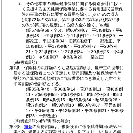
エ
その他本市の国民健康保険に関する特別会計におい
て負担する国民健康保険事業に要する費用
(国民健康保
険の事務の執行に要する費用を除く。)
のための収入
(法第72条の3第1項、第72条の3の2第1項及び第72条
の3の3第1項の規定による繰入金を除く。)
の額
(昭57条例68・全改、昭60条例67・平3条例29・平6
条例46・平9条例24・平11条例12・平11条例39・一
部改正、平12条例34・旧第6条繰下・一部改正、平
15条例18・平17条例84・平18条例77・平20条例
21・平22条例16・平27条例34・平30条例23・令4条
例13・令5条例37・令8条例20・一部改正)
(基礎賦課額)
第7条
保険料の賦課額のうち基礎賦課額は、世帯主の世帯に
属する被保険者につき算定した所得割額及び被保険者均等
割額の合算額の総額並びに当該世帯につき算定した世帯別
平等割額の合計額とする。
(昭35条例48・昭36条例14・昭37条例11・昭46条例
11・昭50条例58・昭51条例31・昭52条例28・昭53
条例18・昭54条例15・昭55条例34・昭56条例26・
昭57条例24・昭59条例18・昭60条例67・平元条例
17・平3条例29・平12条例34・平20条例21・平30条
例23・一部改正)
(基礎賦課額の所得割額の算定)
第8条
前条
の所得割額は、被保険者に係る賦課期日
(法第76
条の2に規定する賦課期日をいう。以下同じ。)
の属する年