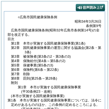
○広島市国民健康保険条例
昭和34年3月26日
条例第9号
広島市国民健康保険条例(昭和32年広島市条例第14号)の全
部を改正する。
目次
第1章
本市が実施する国民健康保険事業
(第1条)
第2章
国民健康保険事業の運営に関する協議会
(第2条・第
3条)
第3章
被保険者
(第3条の2・第3条の3)
第4章
保険給付
(第4条～第5条の2)
第5章
保健事業
(第5条の3)
第6章
保険料
(第6条～第22条)
第7章
削除
第8章
罰則
(第25条～第28条)
附則
第1章
本市が実施する国民健康保険事業
(平30条例23・改称)
(本市が実施する国民健康保険事業)
第1条
本市が実施する国民健康保険事業については、法令に
定めがあるもののほか、この条例の定めるところによる。