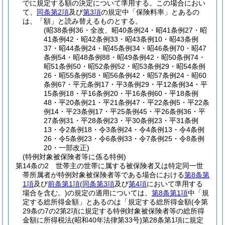
でに規定する額の決定について準用する。
この場合におい
て、
同条第2項
及び
第3項
の規定中「保険料率」とあるの
は、「額」と読み替えるものとする。
(昭38条例36・全改、昭40条例24・昭41条例27・昭
41条例42・昭42条例33・昭43条例10・昭43条例
37・昭44条例24・昭45条例34・昭46条例70・昭47
条例54・昭48条例88・昭49条例42・昭50条例74・
昭51条例50・昭52条例52・昭53条例29・昭54条例
26・昭55条例58・昭56条例42・昭57条例24・昭60
条例67・平元条例17・平3条例29・平12条例34・平
15条例18・平16条例20・平16条例60・平18条例
48・平20条例21・平21条例47・平22条例5・平22条
例14・平23条例17・平25条例45・平26条例36・平
27条例31・平28条例23・平30条例23・平31条例
13・令2条例18・令3条例24・令4条例13・令4条例
26・令5条例23・令6条例33・令7条例25・令8条例
20・一部改正)
(特例対象被保険者等に係る特例)
第14条の2
世帯主の世帯に属する被保険者又は特定同一世
帯所属者が特例対象被保険者等である場合における
第8条第
1項
及び
前条第1項
(
同条第3項
及び
第4項
において準用する
場合を含む。)
の規定の適用については、
第8条第1項
中「規
定する総所得金額」とあるのは「規定する総所得金額
(令第
29条の7の2第2項に規定する特例対象被保険者等の総所得
金額に所得税法
(昭和40年法律第33号)
第28条第1項に規定