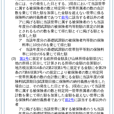
合には、その発生した日とする。)
現在において当該世帯
に属する被保険者の数と特定同一世帯所属者の数の合計
数を乗じて得た額を加算した金額を超えない世帯に係る
保険料の納付義務者であつて
前号
に該当する者以外の者
アに掲げる額に当該世帯に属する被保険者のうち当該
年度分の基礎賦課額の被保険者均等割額の算定の対象
とされるものの数を乗じて得た額とイに掲げる額とを
合算した額
ア 当該年度分の基礎賦課額の被保険者均等割の保険
料率に10分の5を乗じて得た額
イ 当該年度分の基礎賦課額の世帯別平等割の保険料
率に10分の5を乗じて得た額
(3)
第1号
に規定する総所得金額及び山林所得金額並びに
他の所得と区分して計算される所得の金額の合算額が、
地方税法第314条の2第2項第1号に規定する金額に令第29
条の7第6項第3号ハの規定により被保険者の数と特定同
一世帯所属者の数の合計数に乗じる金額に当該年度の保
険料賦課期日
(賦課期日後に保険料の納付義務が発生した
場合には、その発生した日とする。)
現在において当該世
帯に属する被保険者の数と特定同一世帯所属者の数の合
計数を乗じて得た額を加算した金額を超えない世帯に係
る保険料の納付義務者であつて
前2号
に該当する者以外の
者
アに掲げる額に当該世帯に属する被保険者のうち当該
年度分の基礎賦課額の被保険者均等割額の算定の対象