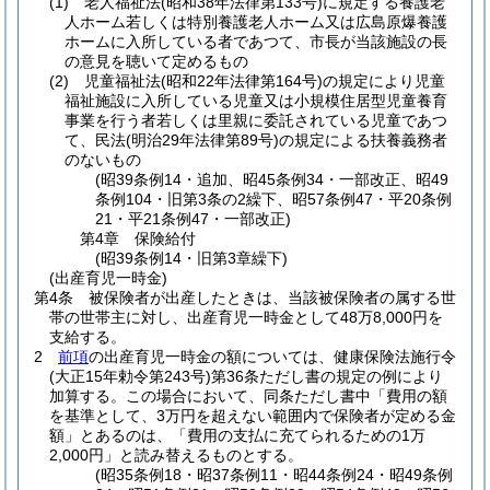
(1)
老人福祉法
(昭和38年法律第133号)
に規定する養護老
人ホーム若しくは特別養護老人ホーム又は広島原爆養護
ホームに入所している者であつて、市長が当該施設の長
の意見を聴いて定めるもの
(2)
児童福祉法
(昭和22年法律第164号)
の規定により児童
福祉施設に入所している児童又は小規模住居型児童養育
事業を行う者若しくは里親に委託されている児童であつ
て、民法
(明治29年法律第89号)
の規定による扶養義務者
のないもの
(昭39条例14・追加、昭45条例34・一部改正、昭49
条例104・旧第3条の2繰下、昭57条例47・平20条例
21・平21条例47・一部改正)
第4章
保険給付
(昭39条例14・旧第3章繰下)
(出産育児一時金)
第4条
被保険者が出産したときは、当該被保険者の属する世
帯の世帯主に対し、出産育児一時金として48万8,000円を
支給する。
2
前項
の出産育児一時金の額については、健康保険法施行令
(大正15年勅令第243号)
第36条ただし書の規定の例により
加算する。
この場合において、同条ただし書中「費用の額
を基準として、3万円を超えない範囲内で保険者が定める金
額」とあるのは、「費用の支払に充てられるための1万
2,000円」と読み替えるものとする。
(昭35条例18・昭37条例11・昭44条例24・昭49条例