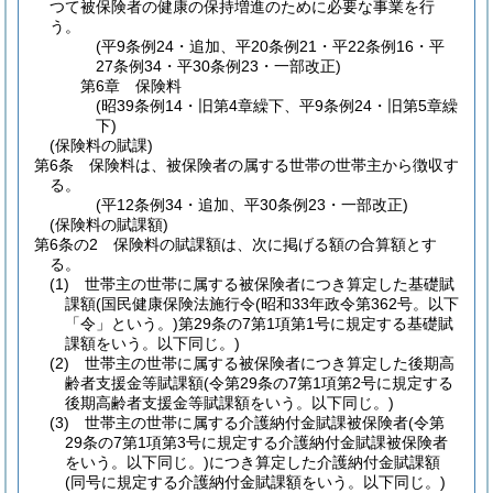
つて被保険者の健康の保持増進のために必要な事業を行
う。
(平9条例24・追加、平20条例21・平22条例16・平
27条例34・平30条例23・一部改正)
第6章
保険料
(昭39条例14・旧第4章繰下、平9条例24・旧第5章繰
下)
(保険料の賦課)
第6条
保険料は、被保険者の属する世帯の世帯主から徴収す
る。
(平12条例34・追加、平30条例23・一部改正)
(保険料の賦課額)
第6条の2
保険料の賦課額は、次に掲げる額の合算額とす
る。
(1)
世帯主の世帯に属する被保険者につき算定した基礎賦
課額
(国民健康保険法施行令
(昭和33年政令第362号。以下
「令」という。)
第29条の7第1項第1号に規定する基礎賦
課額をいう。以下同じ。)
(2)
世帯主の世帯に属する被保険者につき算定した後期高
齢者支援金等賦課額
(令第29条の7第1項第2号に規定する
後期高齢者支援金等賦課額をいう。以下同じ。)
(3)
世帯主の世帯に属する介護納付金賦課被保険者
(令第
29条の7第1項第3号に規定する介護納付金賦課被保険者
をいう。以下同じ。)
につき算定した介護納付金賦課額
(同号に規定する介護納付金賦課額をいう。以下同じ。)