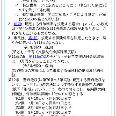
した数で除して得た額
イ
特定世帯
ア
に定めるところにより算定した額に2分
の1を乗じて得た額
ウ
特定継続世帯
ア
に定めるところにより算定した額
に4分の3を乗じて得た額
2
前項
に規定する保険料率を決定する場合において、小数点
以下第4位未満の端数又は1円未満の端数があるときは、こ
れを切り上げるものとする。
3
市長は、
第1項
に規定する保険料率を決定したときは、速
やかに告示しなければならない。
(令8条例20・追加)
(子ども・子育て支援納付金賦課限度額)
第11条の5
第11条の2
の子ども・子育て支援納付金賦課額
は、3万円を超えることができない。
(令8条例20・追加)
(普通徴収の方法によつて徴収する保険料の納期及び納付
額)
第12条
普通徴収
(法第76条の3第1項に規定する普通徴収を
いう。以下同じ。)
の方法によつて徴収する保険料の納期
(以下「納期」という。)
は、次のとおりとし、各納期の納
付額は、保険料賦課額の10分の1の額とする。
第1期 6月10日から同月30日まで
第2期 7月10日から同月31日まで
第3期 8月10日から同月31日まで
第4期 9月10日から同月30日まで