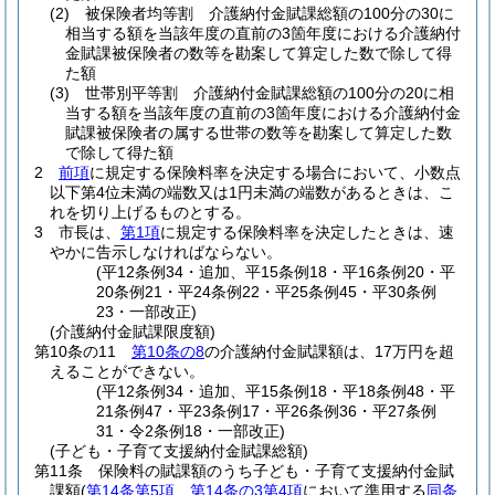
(2)
被保険者均等割 介護納付金賦課総額の100分の30に
相当する額を当該年度の直前の3箇年度における介護納付
金賦課被保険者の数等を勘案して算定した数で除して得
た額
(3)
世帯別平等割 介護納付金賦課総額の100分の20に相
当する額を当該年度の直前の3箇年度における介護納付金
賦課被保険者の属する世帯の数等を勘案して算定した数
で除して得た額
2
前項
に規定する保険料率を決定する場合において、小数点
以下第4位未満の端数又は1円未満の端数があるときは、こ
れを切り上げるものとする。
3
市長は、
第1項
に規定する保険料率を決定したときは、速
やかに告示しなければならない。
(平12条例34・追加、平15条例18・平16条例20・平
20条例21・平24条例22・平25条例45・平30条例
23・一部改正)
(介護納付金賦課限度額)
第10条の11
第10条の8
の介護納付金賦課額は、17万円を超
えることができない。
(平12条例34・追加、平15条例18・平18条例48・平
21条例47・平23条例17・平26条例36・平27条例
31・令2条例18・一部改正)
(子ども・子育て支援納付金賦課総額)
第11条
保険料の賦課額のうち子ども・子育て支援納付金賦
課額
(
第14条第5項
、
第14条の3第4項
において準用する
同条