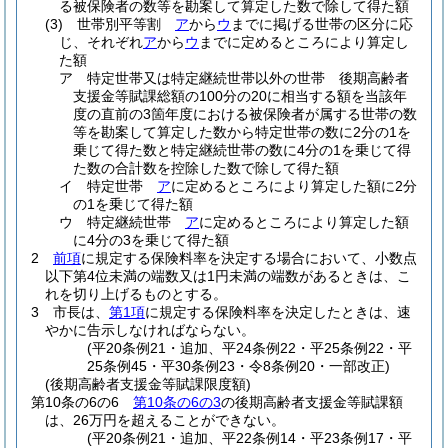
る被保険者の数等を勘案して算定した数で除して得た額
(3)
世帯別平等割
ア
から
ウ
までに掲げる世帯の区分に応
じ、それぞれ
ア
から
ウ
までに定めるところにより算定し
た額
ア
特定世帯又は特定継続世帯以外の世帯 後期高齢者
支援金等賦課総額の100分の20に相当する額を当該年
度の直前の3箇年度における被保険者が属する世帯の数
等を勘案して算定した数から特定世帯の数に2分の1を
乗じて得た数と特定継続世帯の数に4分の1を乗じて得
た数の合計数を控除した数で除して得た額
イ
特定世帯
ア
に定めるところにより算定した額に2分
の1を乗じて得た額
ウ
特定継続世帯
ア
に定めるところにより算定した額
に4分の3を乗じて得た額
2
前項
に規定する保険料率を決定する場合において、小数点
以下第4位未満の端数又は1円未満の端数があるときは、こ
れを切り上げるものとする。
3
市長は、
第1項
に規定する保険料率を決定したときは、速
やかに告示しなければならない。
(平20条例21・追加、平24条例22・平25条例22・平
25条例45・平30条例23・令8条例20・一部改正)
(後期高齢者支援金等賦課限度額)
第10条の6の6
第10条の6の3
の後期高齢者支援金等賦課額
は、26万円を超えることができない。
(平20条例21・追加、平22条例14・平23条例17・平