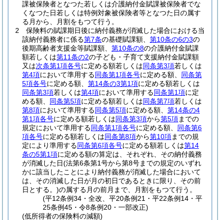
課被保険者となつた若しくは介護納付金賦課被保険者でな
くなつた日若しくは特例対象被保険者等となつた日の属す
る月から、月割をもつて行う。
2
保険料の賦課期日後に納付義務が消滅した場合における当
該納付義務者に係る
第7条
の基礎賦課額、
第10条の6の3
の
後期高齢者支援金等賦課額、
第10条の8
の介護納付金賦課
額若しくは
第11条の2
の子ども・子育て支援納付金賦課額
又は
次条第1項各号
に定める額若しくは
同条第3項
若しくは
第4項
において準用する
同条第1項各号
に定める額、
同条第
5項各号
に定める額、
第14条の3第1項
に定める額若しくは
同条第3項
若しくは
第4項
において準用する
同条第1項
に定
める額、
同条第5項
に定める額若しくは
同条第7項
若しくは
第8項
において準用する
同条第5項
に定める額、
第14条の4
第1項各号
に定める額若しくは
同条第3項
から
第5項
までの
規定において準用する
同条第1項各号
に定める額、
同条第6
項各号
に定める額若しくは
同条第8項
から
第10項
までの規
定により準用する
同条第6項各号
に定める額若しくは
第14
条の5第1項
に定める額の算定は、それぞれ、その納付義務
が消滅した日
(法第6条第1号から第8号までの規定のいずれ
かに該当したことにより納付義務が消滅した場合において
は、その消滅した日が月の初日であるときに限り、その前
日とする。)
の属する月の前月まで、月割をもつて行う。
(平12条例34・全改、平20条例21・平22条例14・平
25条例45・令8条例20・一部改正)
(低所得者の保険料の減額)