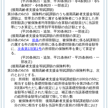
(平20条例21・追加、平30条例23・令4条例13・令5
条例37・令8条例20・一部改正)
(後期高齢者支援金等賦課額)
第10条の6の3
保険料の賦課額のうち後期高齢者支援金等賦
課額は、世帯主の世帯に属する被保険者につき算定した所
得割額及び被保険者均等割額の合算額の総額並びに当該世
帯につき算定した世帯別平等割額の合計額とする。
(平20条例21・追加、平30条例23・一部改正)
(後期高齢者支援金等賦課額の所得割額の算定)
第10条の6の4
前条
の所得割額は、被保険者に係る賦課期日
の属する年の前年の所得に係る基礎控除後の総所得金額等
に、
次条第1項第1号
の所得割の保険料率を乗じて算定す
る。
(平20条例21・追加、平21条例47・平25条例45・一
部改正)
(後期高齢者支援金等賦課額の保険料率)
第10条の6の5
後期高齢者支援金等賦課額の保険料率は、次
のとおりとする。
(1)
所得割 後期高齢者支援金等賦課総額の100分の50に
相当する額を基礎控除後の総所得金額等
(令第29条の7第
3項第4号ただし書の規定により当該基礎控除後の総所得
金額等が補正された場合には、補正後の当該基礎控除後
の総所得金額等)
の総額で除して得た数
(2)
被保険者均等割 後期高齢者支援金等賦課総額の100
分の30に相当する額を当該年度の直前の3箇年度におけ