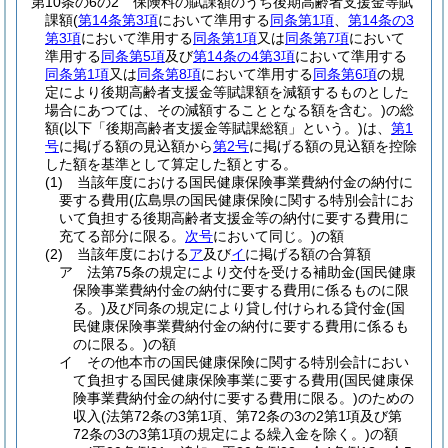
第10条の6の2
保険料の賦課額のうち後期高齢者支援金等賦
課額
(
第14条第3項
において準用する
同条第1項
、
第14条の3
第3項
において準用する
同条第1項
又は
同条第7項
において
準用する
同条第5項
及び
第14条の4第3項
において準用する
同条第1項
又は
同条第8項
において準用する
同条第6項
の規
定により後期高齢者支援金等賦課額を減額するものとした
場合にあつては、その減額することとなる額を含む。)
の総
額
(以下「後期高齢者支援金等賦課総額」という。)
は、
第1
号
に掲げる額の見込額から
第2号
に掲げる額の見込額を控除
した額を基準として算定した額とする。
(1)
当該年度における国民健康保険事業費納付金の納付に
要する費用
(広島県の国民健康保険に関する特別会計にお
いて負担する後期高齢者支援金等の納付に要する費用に
充てる部分に限る。
次号
において同じ。)
の額
(2)
当該年度における
ア
及び
イ
に掲げる額の合算額
ア
法第75条の規定により交付を受ける補助金
(国民健康
保険事業費納付金の納付に要する費用に係るものに限
る。)
及び同条の規定により貸し付けられる貸付金
(国
民健康保険事業費納付金の納付に要する費用に係るも
のに限る。)
の額
イ
その他本市の国民健康保険に関する特別会計におい
て負担する国民健康保険事業に要する費用
(国民健康保
険事業費納付金の納付に要する費用に限る。)
のための
収入
(法第72条の3第1項、第72条の3の2第1項及び第
72条の3の3第1項の規定による繰入金を除く。)
の額