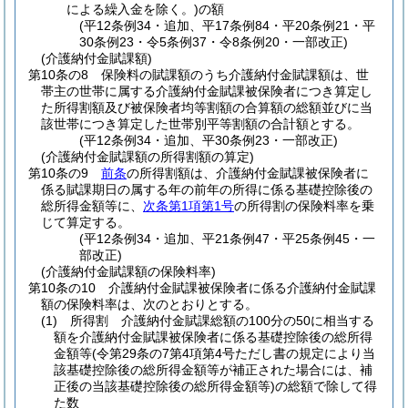
による繰入金を除く。)
の額
(平12条例34・追加、平17条例84・平20条例21・平
30条例23・令5条例37・令8条例20・一部改正)
(介護納付金賦課額)
第10条の8
保険料の賦課額のうち介護納付金賦課額は、世
帯主の世帯に属する介護納付金賦課被保険者につき算定し
た所得割額及び被保険者均等割額の合算額の総額並びに当
該世帯につき算定した世帯別平等割額の合計額とする。
(平12条例34・追加、平30条例23・一部改正)
(介護納付金賦課額の所得割額の算定)
第10条の9
前条
の所得割額は、介護納付金賦課被保険者に
係る賦課期日の属する年の前年の所得に係る基礎控除後の
総所得金額等に、
次条第1項第1号
の所得割の保険料率を乗
じて算定する。
(平12条例34・追加、平21条例47・平25条例45・一
部改正)
(介護納付金賦課額の保険料率)
第10条の10
介護納付金賦課被保険者に係る介護納付金賦課
額の保険料率は、次のとおりとする。
(1)
所得割 介護納付金賦課総額の100分の50に相当する
額を介護納付金賦課被保険者に係る基礎控除後の総所得
金額等
(令第29条の7第4項第4号ただし書の規定により当
該基礎控除後の総所得金額等が補正された場合には、補
正後の当該基礎控除後の総所得金額等)
の総額で除して得
た数