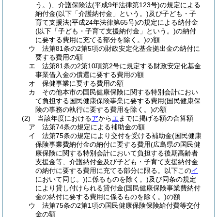
う。)
、介護保険法
(平成9年法律第123号)
の規定による
納付金
(以下「介護納付金」という。)
及び子ども・子
育て支援法
(平成24年法律第65号)
の規定による納付金
(以下「子ども・子育て支援納付金」という。)
の納付
に要する費用に充てる部分を除く。)
の額
ウ
法第81条の2第5項の財政安定化基金拠出金の納付に
要する費用の額
エ
法第81条の2第10項第2号に規定する財政安定化基金
事業借入金の償還に要する費用の額
オ
保健事業に要する費用の額
カ
その他本市の国民健康保険に関する特別会計におい
て負担する国民健康保険事業に要する費用
(国民健康保
険の事務の執行に要する費用を除く。)
の額
(2)
当該年度における
ア
から
エ
までに掲げる額の合算額
ア
法第74条の規定による補助金の額
イ
法第75条の規定により交付を受ける補助金
(国民健康
保険事業費納付金の納付に要する費用
(広島県の国民健
康保険に関する特別会計において負担する後期高齢者
支援金等、介護納付金及び子ども・子育て支援納付金
の納付に要する費用に充てる部分に限る。以下この
イ
において同じ。)
に係るものを除く。)
及び同条の規定
により貸し付けられる貸付金
(国民健康保険事業費納付
金の納付に要する費用に係るものを除く。)
の額
ウ
法第75条の2第1項の国民健康保険保険給付費等交付
金の額