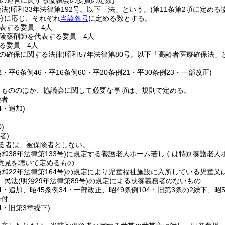
業の運営に関する協議会の委員の定数)
険法
(昭和33年法律第192号。以下「法」という。)
第11条第2項に定める
分に応じ、それぞれ
当該各号
に定める数とする。
表する委員 4人
険薬剤師を代表する委員 4人
る委員 4人
の確保に関する法律
(昭和57年法律第80号。以下「高齢者医療確保法」
82・平6条例46・平16条例60・平20条例21・平30条例23・一部改正)
るもののほか、協議会に関して必要な事項は、規則で定める。
険者
4・追加)
)
者)
る者は、被保険者としない。
昭和38年法律第133号)
に規定する養護老人ホーム若しくは特別養護老人
意見を聴いて定めるもの
昭和22年法律第164号)
の規定により児童福祉施設に入所している児童又
、民法
(明治29年法律第89号)
の規定による扶養義務者のないもの
14・追加、昭45条例34・一部改正、昭49条例104・旧第3条の2繰下、昭5
給付
14・旧第3章繰下)