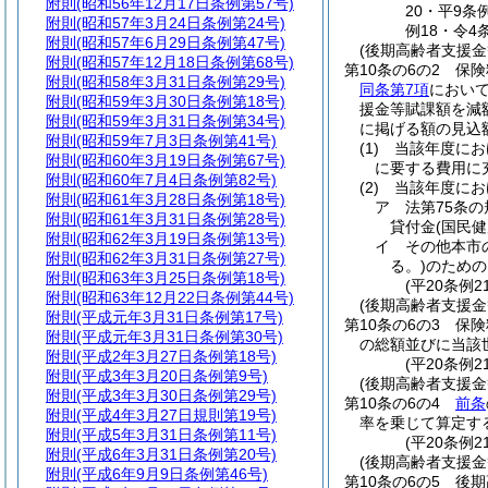
附則
(昭和56年12月17日条例第57号)
20・平9条
附則
(昭和57年3月24日条例第24号)
例18・令4
附則
(昭和57年6月29日条例第47号)
(後期高齢者支援金
附則
(昭和57年12月18日条例第68号)
第10条の6の2
保険
附則
(昭和58年3月31日条例第29号)
同条第7項
におい
附則
(昭和59年3月30日条例第18号)
援金等賦課額を減
附則
(昭和59年3月31日条例第34号)
に掲げる額の見込
附則
(昭和59年7月3日条例第41号)
(1)
当該年度にお
附則
(昭和60年3月19日条例第67号)
に要する費用に
附則
(昭和60年7月4日条例第82号)
(2)
当該年度にお
附則
(昭和61年3月28日条例第18号)
ア
法第75条
附則
(昭和61年3月31日条例第28号)
貸付金
(国民
附則
(昭和62年3月19日条例第13号)
イ
その他本市
附則
(昭和62年3月31日条例第27号)
る。)
のための
附則
(昭和63年3月25日条例第18号)
(平20条例
附則
(昭和63年12月22日条例第44号)
(後期高齢者支援金
附則
(平成元年3月31日条例第17号)
第10条の6の3
保険
附則
(平成元年3月31日条例第30号)
の総額並びに当該
附則
(平成2年3月27日条例第18号)
(平20条例
附則
(平成3年3月20日条例第9号)
(後期高齢者支援
附則
(平成3年3月30日条例第29号)
第10条の6の4
前条
附則
(平成4年3月27日規則第19号)
率を乗じて算定す
附則
(平成5年3月31日条例第11号)
(平20条例
附則
(平成6年3月31日条例第20号)
(後期高齢者支援金
附則
(平成6年9月9日条例第46号)
第10条の6の5
後期