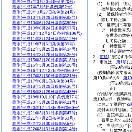
附則
(平成7年3月20日条例第20号)
(1)
所得割 後期
附則
(平成7年7月5日条例第52号)
控除後の総所得
附則
(平成9年3月27日条例第24号)
(2)
被保険者均等
附則
(平成10年5月29日条例第82号)
除して得た額
附則
(平成10年6月24日条例第90号)
(3)
世帯別平等
附則
(平成10年6月24日条例第97号)
ア
特定世帯又
附則
(平成10年12月24日条例第106号)
る世帯の数等
附則
(平成11年3月24日条例第12号)
して得た額
附則
(平成11年7月6日条例第39号)
イ
特定世帯
附則
(平成12年3月29日条例第34号)
ウ
特定継続
附則
(平成14年3月28日条例第26号)
2
前項
に規定する
附則
(平成15年3月20日条例第18号)
3
市長は、
第1項
に
附則
(平成16年3月30日条例第20号)
(平20条例
附則
(平成16年12月22日条例第60号)
(後期高齢者支援金
附則
(平成17年3月30日条例第21号)
第10条の6の6
第1
附則
(平成17年6月1日条例第84号)
(平20条例
附則
(平成18年3月29日条例第36号)
正)
附則
(平成18年3月29日条例第48号)
(介護納付金賦課総
附則
(平成18年10月10日条例第77号)
第10条の7
保険料
附則
(平成20年3月28日条例第21号)
において準用する
附則
(平成20年12月18日条例第60号)
納付金賦課総額」
附則
(平成21年3月31日条例第47号)
(1)
当該年度にお
附則
(平成21年7月2日条例第53号)
費用に充てる部
附則
(平成22年3月30日条例第5号)
(2)
当該年度にお
附則
(平成22年3月31日条例第14号)
ア
法第75条