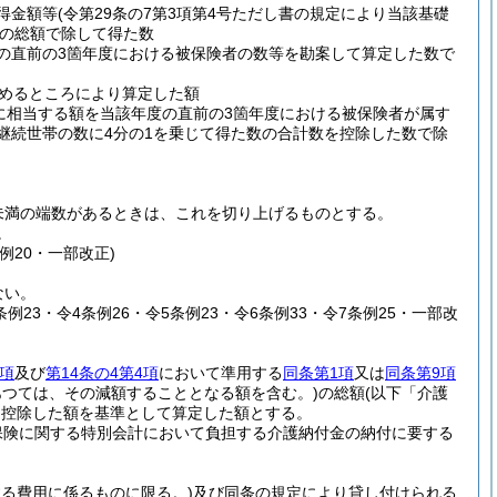
得金額等
(令第29条の7第3項第4号ただし書の規定により当該基礎
の総額で除して得た数
度の直前の3箇年度における被保険者の数等を勘案して算定した数で
めるところにより算定した額
0に相当する額を当該年度の直前の3箇年度における被保険者が属す
継続世帯の数に4分の1を乗じて得た数の合計数を控除した数で除
未満の端数があるときは、これを切り上げるものとする。
。
条例20・一部改正)
ない。
8条例23・令4条例26・令5条例23・令6条例33・令7条例25・一部改
1項
及び
第14条の4第4項
において準用する
同条第1項
又は
同条第9項
つては、その減額することとなる額を含む。)
の総額
(以下「介護
を控除した額を基準として算定した額とする。
保険に関する特別会計において負担する介護納付金の納付に要する
る費用に係るものに限る。)
及び同条の規定により貸し付けられる