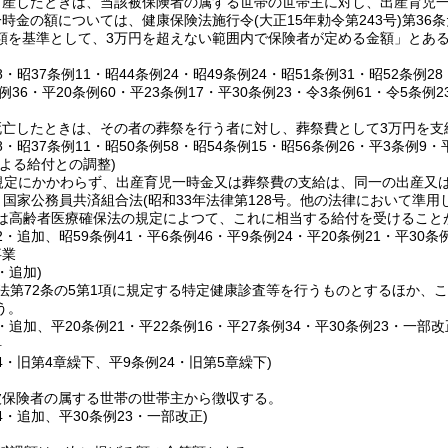
産したときは、当該被保険者の属する世帯の世帯主に対し、出産育児一時金
一時金の額については、健康保険法施行令
(大正15年勅令第243号)
第36
額を基準として、3万円を超えない範囲内で保険者が定める金額」とあるの
18・昭37条例11・昭44条例24・昭49条例24・昭51条例31・昭52条例2
条例36・平20条例60・平23条例17・平30条例23・令3条例61・令5条例
死亡したときは、その者の葬祭を行う者に対し、葬祭費として3万円を支
18・昭37条例11・昭50条例58・昭54条例15・昭56条例26・平3条例9・
よる給付との調整)
規定にかかわらず、出産育児一時金又は葬祭費の支給は、同一の出産又
、国家公務員共済組合法
(昭和33年法律第128号。他の法律において準
は高齢者医療確保法の規定によつて、これに相当する給付を受けること
52・追加、昭59条例41・平6条例46・平9条例24・平20条例21・平30条
事業
・追加)
法第72条の5第1項に規定する特定健康診査等を行うものとするほか、
う。
4・追加、平20条例21・平22条例16・平27条例34・平30条例23・一部改
料
14・旧第4章繰下、平9条例24・旧第5章繰下)
被保険者の属する世帯の世帯主から徴収する。
34・追加、平30条例23・一部改正)