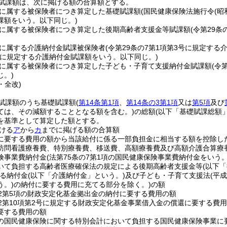
賦課額は、次に掲げる額の合算額とする。
に属する被保険者につき算定した基礎賦課額
(国民健康保険法施行令
(昭
課額をいう。以下同じ。)
に属する被保険者につき算定した後期高齢者支援金等賦課額
(令第29
に属する介護納付金賦課被保険者
(令第29条の7第1項第3号に規定す
号に規定する介護納付金賦課額をいう。以下同じ。)
に属する被保険者につき算定した子ども・子育て支援納付金賦課額
(令
じ。)
・全改)
賦課額のうち基礎賦課額
(
第14条第1項
、
第14条の3第1項
又は
第5項
及び
ては、その減額することとなる額を含む。)
の総額
(以下「基礎賦課総額
を基準として算定した額とする。
ける
ア
から
カ
までに掲げる額の合算額
に要する費用の額から当該給付に係る一部負担金に相当する額を控除し
訪問看護療養費、特別療養費、移送費、高額療養費及び高額介護合算療
険事業費納付金
(法第75条の7第1項の国民健康保険事業費納付金をいう
いて負担する高齢者医療確保法の規定による後期高齢者支援金等
(以下
る納付金
(以下「介護納付金」という。)
及び子ども・子育て支援法
(平成
う。)
の納付に要する費用に充てる部分を除く。)
の額
の2第5項の財政安定化基金拠出金の納付に要する費用の額
の2第10項第2号に規定する財政安定化基金事業借入金の償還に要する費
要する費用の額
の国民健康保険に関する特別会計において負担する国民健康保険事業に