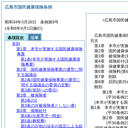
広島市国民健康保険条例
○広島市国民
昭和34年3月26日 条例第9号
(令和8年4月1日施行)
広島市国民健康保険
条項目次
沿革
目次
本則
第1章
本市が実
第1章
本市が実施する国民健康保険
第2章
国民健康
事業
第3章
被保険者
(
第1条
(本市が実施する国民健康保
第4章
保険給付
(
険事業)
第5章
保健事業
(
第2章
国民健康保険事業の運営に関
第6章
保険料
(第
する協議会
第7章
削除
第2条
(国民健康保険事業の運営に
第8章
罰則
(第2
関する協議会の委員の定数)
附則
第3条
(規則への委任)
第1章
本市
第3章
被保険者
(平30条例2
第3条の2
(本市が実施する国
第3条の3
(被保険者としない者)
第1条
本市が実施
第4章
保険給付
(平30条例
第4条
(出産育児一時金)
第2章
国民
第5条
(葬祭費)
(平30条例2
第5条の2
(他の法令の規定による給