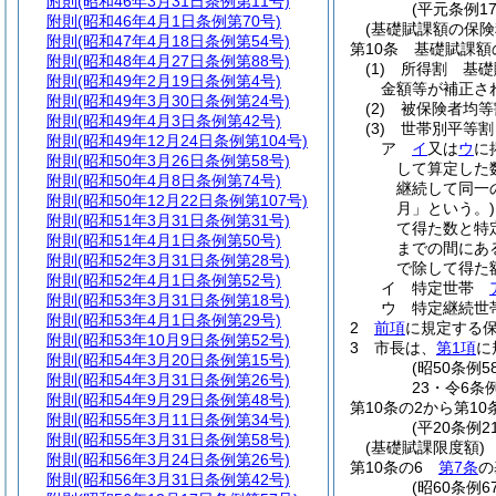
附則
(昭和46年3月31日条例第11号)
(平元条例17
附則
(昭和46年4月1日条例第70号)
(基礎賦課額の保険
附則
(昭和47年4月18日条例第54号)
第10条
基礎賦課額
附則
(昭和48年4月27日条例第88号)
(1)
所得割 基礎
附則
(昭和49年2月19日条例第4号)
金額等が補正さ
附則
(昭和49年3月30日条例第24号)
(2)
被保険者均等
附則
(昭和49年4月3日条例第42号)
(3)
世帯別平等
附則
(昭和49年12月24日条例第104号)
ア
イ
又は
ウ
に
附則
(昭和50年3月26日条例第58号)
して算定した
附則
(昭和50年4月8日条例第74号)
継続して同一
附則
(昭和50年12月22日条例第107号)
月」という。)
附則
(昭和51年3月31日条例第31号)
て得た数と特
附則
(昭和51年4月1日条例第50号)
までの間にあ
附則
(昭和52年3月31日条例第28号)
で除して得た
附則
(昭和52年4月1日条例第52号)
イ
特定世帯
附則
(昭和53年3月31日条例第18号)
ウ
特定継続
附則
(昭和53年4月1日条例第29号)
2
前項
に規定する
附則
(昭和53年10月9日条例第52号)
3
市長は、
第1項
に
附則
(昭和54年3月20日条例第15号)
(昭50条例
附則
(昭和54年3月31日条例第26号)
23・令6条
附則
(昭和54年9月29日条例第48号)
第10条の2から第10
附則
(昭和55年3月11日条例第34号)
(平20条例21
附則
(昭和55年3月31日条例第58号)
(基礎賦課限度額)
附則
(昭和56年3月24日条例第26号)
第10条の6
第7条
の
附則
(昭和56年3月31日条例第42号)
(昭60条例