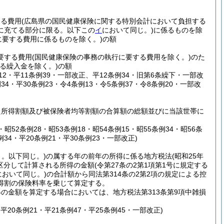
する費用
(広島県の国民健康保険に関する特別会計において負担する
に充てる部分に限る。以下この
イ
において同じ。)
に係るものを除
に要する費用に係るものを除く。)
の額
要する費用
(国民健康保険の事務の執行に要する費用を除く。)
のた
よる繰入金を除く。)
の額
例12・平11条例39・一部改正、平12条例34・旧第6条繰下・一部改
例34・平30条例23・令4条例13・令5条例37・令8条例20・一部改
た所得割額及び被保険者均等割額の合算額の総額並びに当該世帯に
1・昭52条例28・昭53条例18・昭54条例15・昭55条例34・昭56条
例34・平20条例21・平30条例23・一部改正)
う。以下同じ。)
の属する年の前年の所得に係る地方税法
(昭和25年
と区分して計算される所得の金額
(令第27条の2第1項第1号に規定する
において同じ。)
の合計額から同法第314条の2第2項の規定による控
得割の保険料率を乗じて算定する。
の金額を算定する場合においては、地方税法第313条第9項中雑損
・平20条例21・平21条例47・平25条例45・一部改正)