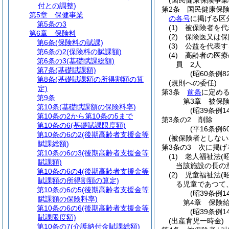
(国民健康保険事
付との調整)
第2条
国民健康保
第5章
保健事業
の各号
に掲げる区
第5条の3
(1)
被保険者を代
第6章
保険料
(2)
保険医又は保
第6条
(保険料の賦課)
(3)
公益を代表す
第6条の2
(保険料の賦課額)
(4)
高齢者の医療
第6条の3
(基礎賦課総額)
員 2人
第7条
(基礎賦課額)
(昭60条例
第8条
(基礎賦課額の所得割額の算
(規則への委任)
定)
第3条
前条
に定め
第9条
第3章
被保
第10条
(基礎賦課額の保険料率)
(昭39条例1
第10条の2から第10条の5まで
第3条の2
削除
第10条の6
(基礎賦課限度額)
(平16条例60
第10条の6の2
(後期高齢者支援金等
(被保険者としない
賦課総額)
第3条の3
次に掲げ
第10条の6の3
(後期高齢者支援金等
(1)
老人福祉法
(
賦課額)
当該施設の長の
第10条の6の4
(後期高齢者支援金等
(2)
児童福祉法
(
賦課額の所得割額の算定)
る児童であつて
第10条の6の5
(後期高齢者支援金等
(昭39条例
賦課額の保険料率)
第4章
保険
第10条の6の6
(後期高齢者支援金等
(昭39条例
賦課限度額)
(出産育児一時金)
第10条の7
(介護納付金賦課総額)