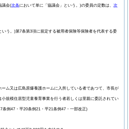
協議会
(
次条
において単に「協議会」という。)
の委員の定数は、
次
という。)
第7条第3項に規定する被用者保険等保険者を代表する委
ホーム又は広島原爆養護ホームに入所している者であつて、市長が
は小規模住居型児童養育事業を行う者若しくは里親に委託されてい
7条例47・平20条例21・平21条例47・一部改正)