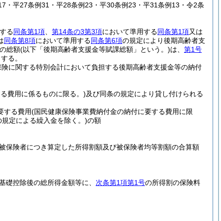
17・平27条例31・平28条例23・平30条例23・平31条例13・令2条
する
同条第1項
、
第14条の3第3項
において準用する
同条第1項
又は
は
同条第8項
において準用する
同条第6項
の規定により後期高齢者支
の総額
(以下「後期高齢者支援金等賦課総額」という。)
は、
第1号
とする。
保険に関する特別会計において負担する後期高齢者支援金等の納付
る費用に係るものに限る。)
及び同条の規定により貸し付けられる
要する費用
(国民健康保険事業費納付金の納付に要する費用に限
項の規定による繰入金を除く。)
の額
)
被保険者につき算定した所得割額及び被保険者均等割額の合算額
基礎控除後の総所得金額等に、
次条第1項第1号
の所得割の保険料