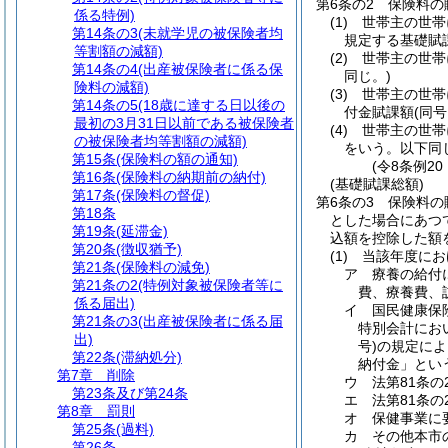
第6条の2
保険料の
係る特例)
(1)
世帯主の世帯
第14条の3
(未就学児の被保険者均
規定する基礎賦
等割額の減額)
(2)
世帯主の世帯
第14条の4
(出産被保険者に係る保
同じ。)
険料の減額)
(3)
世帯主の世帯
第14条の5
(18歳に達する日以後の
付金賦課額
(同
最初の3月31日以前である被保険者
(4)
世帯主の世帯
の被保険者均等割額の減額)
をいう。以下同
第15条
(保険料の額の通知)
(令8条例20
第16条
(保険料の納期前の納付)
(基礎賦課総額)
第17条
(保険料の督促)
第6条の3
保険料の
第18条
とした場合にあつ
第19条
(延滞金)
込額を控除した額
第20条
(徴収猶予)
(1)
当該年度にお
第21条
(保険料の減免)
ア
療養の給付
第21条の2
(特例対象被保険者等に
費、療養費、
係る届出)
イ
国民健康保
第21条の3
(出産被保険者に係る届
特別会計にお
出)
号)
の規定によ
第22条
(滞納処分)
納付金」とい
第7章
削除
ウ
法第81条
第23条及び第24条
エ
法第81条
第8章
罰則
オ
保健事業に
第25条
(過料)
カ
その他本市
第26条