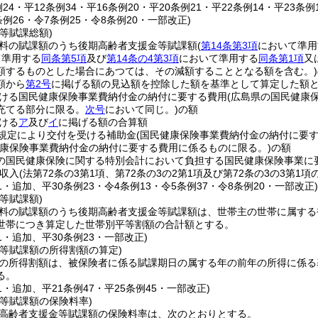
例24・平12条例34・平16条例20・平20条例21・平22条例14・平23条例
条例26・令7条例25・令8条例20・一部改正)
等賦課総額)
料の賦課額のうち後期高齢者支援金等賦課額
(
第14条第3項
において準用
て準用する
同条第5項
及び
第14条の4第3項
において準用する
同条第1項
又
額するものとした場合にあつては、その減額することとなる額を含む。)
額から
第2号
に掲げる額の見込額を控除した額を基準として算定した額
ける国民健康保険事業費納付金の納付に要する費用
(広島県の国民健康
充てる部分に限る。
次号
において同じ。)
の額
ける
ア
及び
イ
に掲げる額の合算額
の規定により交付を受ける補助金
(国民健康保険事業費納付金の納付に要す
健康保険事業費納付金の納付に要する費用に係るものに限る。)
の額
の国民健康保険に関する特別会計において負担する国民健康保険事業に
収入
(法第72条の3第1項、第72条の3の2第1項及び第72条の3の3第1
21・追加、平30条例23・令4条例13・令5条例37・令8条例20・一部改正
等賦課額)
料の賦課額のうち後期高齢者支援金等賦課額は、世帯主の世帯に属する
世帯につき算定した世帯別平等割額の合計額とする。
21・追加、平30条例23・一部改正)
金等賦課額の所得割額の算定)
の所得割額は、被保険者に係る賦課期日の属する年の前年の所得に係る
る。
21・追加、平21条例47・平25条例45・一部改正)
等賦課額の保険料率)
高齢者支援金等賦課額の保険料率は、次のとおりとする。