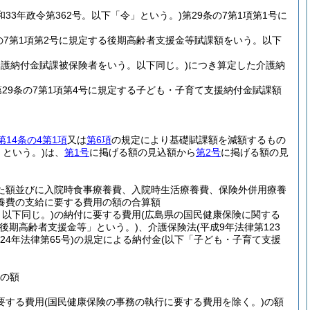
和33年政令第362号。以下「令」という。)
第29条の7第1項第1号に
条の7第1項第2号に規定する後期高齢者支援金等賦課額をいう。以下
る介護納付金賦課被保険者をいう。以下同じ。)
につき算定した介護納
第29条の7第1項第4号に規定する子ども・子育て支援納付金賦課額
第14条の4第1項
又は
第6項
の規定により基礎賦課額を減額するもの
」という。)
は、
第1号
に掲げる額の見込額から
第2号
に掲げる額の見
た額並びに入院時食事療養費、入院時生活療養費、保険外併用療養
養費の支給に要する費用の額の合算額
。以下同じ。)
の納付に要する費用
(広島県の国民健康保険に関する
「後期高齢者支援金等」という。)
、介護保険法
(平成9年法律第123
24年法律第65号)
の規定による納付金
(以下「子ども・子育て支援
用の額
要する費用
(国民健康保険の事務の執行に要する費用を除く。)
の額