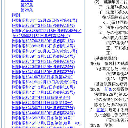
(2)
当該年度にお
第27条
ア
法第74条
第28条
イ
法第75条
附則
後期高齢者支
附則
(昭和34年12月25日条例第41号)
く。)
及び同条
附則
(昭和35年3月31日条例第18号)
ウ
法第75条
附則
(／昭和35年12月5日条例第48号／
エ
その他本市
昭和36年3月31日条例第14号／)
めの収入
(法
附則
(昭和37年3月30日条例第11号)
(昭57条例
附則
(昭和38年3月15日条例第14号)
正、平15条
附則
(昭和38年10月31日条例第36号)
正)
附則
(昭和39年3月31日条例第14号)
(基礎賦課額)
附則
(昭和40年3月31日条例第16号)
第7条
保険料の賦
附則
(昭和40年6月29日条例第24号)
つき算定した世帯
附則
(昭和41年4月30日条例第27号)
(昭35条例
附則
(昭和41年7月8日条例第42号)
例26・昭5
附則
(昭和41年12月19日条例第56号)
(基礎賦課額の所得
附則
(昭和42年3月27日条例第10号)
第8条
前条
の所得
附則
(昭和42年7月11日条例第33号)
法律第226号)
第3
附則
(昭和43年4月1日条例第8号)
他の所得と区分し
附則
(昭和43年4月1日条例第10号)
除をした後の額
(
附則
(昭和43年7月13日条例第37号)
2
前項
に規定する総
附則
(昭和44年6月30日条例第24号)
失の金額に係る部
附則
(昭和45年7月8日条例第34号)
(昭41条例
附則
(昭和45年7月8日条例第38号 抄)
第9条
削除