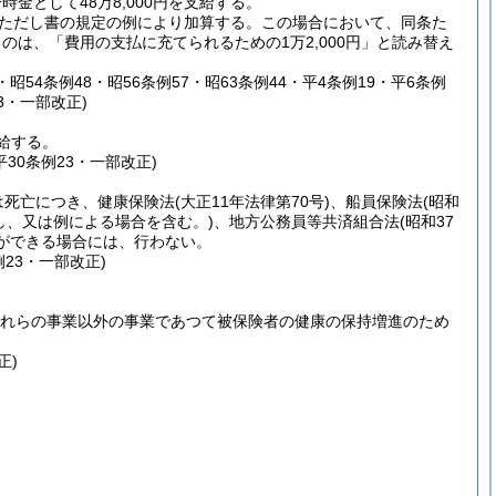
として48万8,000円を支給する。
条ただし書の規定の例により加算する。
この場合において、同条た
は、「費用の支払に充てられるための1万2,000円」と読み替え
8・昭54条例48・昭56条例57・昭63条例44・平4条例19・平6条例
23・一部改正)
給する。
平30条例23・一部改正)
は死亡につき、健康保険法
(大正11年法律第70号)
、船員保険法
(昭和
用し、又は例による場合を含む。)
、地方公務員等共済組合法
(昭和37
ができる場合には、行わない。
例23・一部改正)
これらの事業以外の事業であつて被保険者の健康の保持増進のため
正)