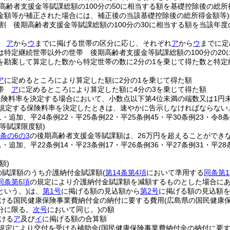
高齢者支援金等賦課総額の100分の50に相当する額を基礎控除後の総所
金額等が補正された場合には、補正後の当該基礎控除後の総所得金額等)
割 後期高齢者支援金等賦課総額の100分の30に相当する額を当該年
割
ア
から
ウ
までに掲げる世帯の区分に応じ、それぞれ
ア
から
ウ
までに定
は特定継続世帯以外の世帯 後期高齢者支援金等賦課総額の100分の2
を勘案して算定した数から特定世帯の数に2分の1を乗じて得た数と特定
ア
に定めるところにより算定した額に2分の1を乗じて得た額
世帯
ア
に定めるところにより算定した額に4分の3を乗じて得た額
保険料率を決定する場合において、小数点以下第4位未満の端数又は1円
規定する保険料率を決定したときは、速やかに告示しなければならない
21・追加、平24条例22・平25条例22・平25条例45・平30条例23・令8
等賦課限度額)
0条の6の3
の後期高齢者支援金等賦課額は、26万円を超えることができ
21・追加、平22条例14・平23条例17・平26条例36・平27条例31・平2
額)
の賦課額のうち介護納付金賦課額
(
第14条第4項
において準用する
同条第
同条第6項
の規定により介護納付金賦課額を減額するものとした場合にあ
という。)
は、
第1号
に掲げる額の見込額から
第2号
に掲げる額の見込額
ける国民健康保険事業費納付金の納付に要する費用
(広島県の国民健康
分に限る。
次号
において同じ。)
の額
ける
ア
及び
イ
に掲げる額の合算額
の規定により交付を受ける補助金
(国民健康保険事業費納付金の納付に要す