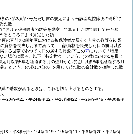
29条の7第2項第4号ただし書の規定により当該基礎控除後の総所得
得た数
年度における被保険者の数等を勘案して算定した数で除して得た額
めるところにより算定した額
該年度の直前の3箇年度における被保険者が属する世帯の数等を勘案
者の資格を喪失した者であつて、当該資格を喪失した日の前日以後
属する世帯であつて同日の属する月
(以下この
ア
において「特定
ない場合に限る。以下「特定世帯」という。)
の数に2分の1を乗じ
特定月以後5年を経過する月の翌月から特定月以後8年を経過する月
帯」という。)
の数に4分の1を乗じて得た数の合計数を控除した数
未満の端数があるときは、これを切り上げるものとする。
い。
・平20条例21・平24条例22・平25条例22・平25条例45・平30条例
条例18・平3条例9・平4条例19・平5条例11・平6条例20・平7条例