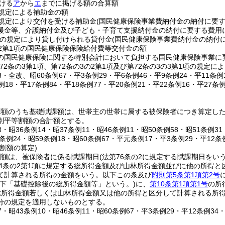
ける
ア
から
エ
までに掲げる額の合算額
の規定による補助金の額
の規定により交付を受ける補助金
(国民健康保険事業費納付金の納付に要
援金等、介護納付金及び子ども・子育て支援納付金の納付に要する費用
の規定により貸し付けられる貸付金
(国民健康保険事業費納付金の納付
の2第1項の国民健康保険保険給付費等交付金の額
の国民健康保険に関する特別会計において負担する国民健康保険事業に
第72条の3第1項、第72条の3の2第1項及び第72条の3の3第1項の規定に
68・全改、昭60条例67・平3条例29・平6条例46・平9条例24・平11条
例18・平17条例84・平18条例77・平20条例21・平22条例16・平27条
課額のうち基礎賦課額は、世帯主の世帯に属する被保険者につき算定し
別平等割額の合計額とする。
48・昭36条例14・昭37条例11・昭46条例11・昭50条例58・昭51条例3
7条例24・昭59条例18・昭60条例67・平元条例17・平3条例29・平12条
割額の算定)
割額は、被保険者に係る賦課期日
(法第76条の2に規定する賦課期日をい
14条の2第1項に規定する総所得金額及び山林所得金額並びに他の所得
て計算される所得の金額をいう。以下この条及び
附則第5条第1項第2号
以下「基礎控除後の総所得金額等」という。)
に、
第10条第1項第1号
の所
所得金額若しくは山林所得金額又は他の所得と区分して計算される所得
分の規定を適用しないものとする。
27・昭43条例10・昭46条例11・昭60条例67・平3条例29・平12条例34