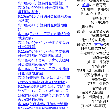
第4条
被保険者が出
第10条の8
(介護納付金賦課額)
2
前項
の出産育児
第10条の9
(介護納付金賦課額の所
だし書中「費用の
得割額の算定)
るものとする。
第10条の10
(介護納付金賦課額の保
(昭35条例
険料率)
46・平18
第10条の11
(介護納付金賦課限度
(葬祭費)
額)
第5条
被保険者が
第11条
(子ども・子育て支援納付金
(昭35条例
賦課総額)
(他の法令の規定に
第11条の2
(子ども・子育て支援納
第5条の2
前2条
の
付金賦課額)
14年法律第73号)
第11条の3
(子ども・子育て支援納
年法律第152号)
又
付金賦課額の所得割額の算定)
(昭53条例
第11条の4
(子ども・子育て支援納
第5章
保健
付金賦課額の保険料率)
(平9条例24
第11条の5
(子ども・子育て支援納
第5条の3
本市は、
付金賦課限度額)
に必要な事業を行
第12条
(普通徴収の方法によつて徴
(平9条例2
収する保険料の納期及び納付額)
第6章
保険
第13条
(賦課期日後において納付義
(昭39条例
務が発生し、若しくは消滅し、又
(保険料の賦課)
は被保険者数に異動等があつた場
第6条
保険料は、
合の保険料の額)
(平12条例
第14条
(低所得者の保険料の減額)
(保険料の賦課額)
第14条の2
(特例対象被保険者等に