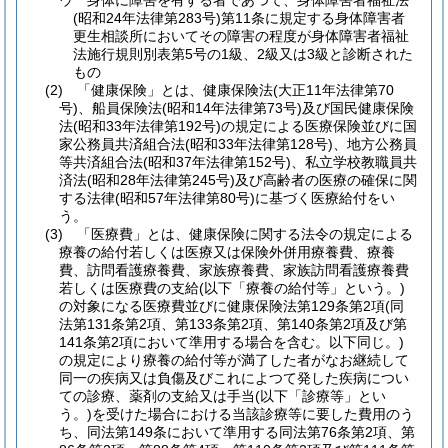
ウ
身体に障害を有する者であつて、身体障害者福祉法
(昭和24年法律第283号)
第11条に規定する身体障害者
更生相談所においてその障害の程度が身体障害者福祉
法施行規則別表第5号の1級、2級又は3級と診断された
もの
(2)
「健康保険」とは、健康保険法
(大正11年法律第70
号)
、船員保険法
(昭和14年法律第73号)
及び国民健康保険
法
(昭和33年法律第192号)
の規定による医療保険並びに国
家公務員共済組合法
(昭和33年法律第128号)
、地方公務員
等共済組合法
(昭和37年法律第152号)
、私立学校教職員共
済法
(昭和28年法律第245号)
及び高齢者の医療の確保に関
する法律
(昭和57年法律第80号)
に基づく医療給付をい
う。
(3)
「医療費」とは、健康保険に関する法令の規定による
療養の給付若しくは医療又は保険外併用療養費、療養
費、訪問看護療養費、家族療養費、家族訪問看護療養費
若しくは医療費の支給
(以下「療養の給付等」という。)
の対象になる医療費並びに健康保険法第129条第2項
(同
法第131条第2項、第133条第2項、第140条第2項及び第
141条第2項において準用する場合を含む。以下同じ。)
の規定により療養の給付等が満了した者がなお継続して
同一の疾病又は負傷及びこれによつて発した疾病につい
ての診療、薬剤の支給又は手当
(以下「診療等」とい
う。)
を受けた場合における当該診療等に要した費用のう
ち、同法第149条において準用する同法第76条第2項、第