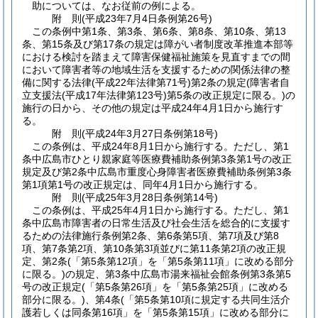
助については、なお従前の例による。
附
則
(平成23年7月4日
条例第26号)
この条例中第1条、第3条、第6条、第8条、第10条、第13
条、第15条及び第17条の規定は障がい者制度改革推進本部等
における検討を踏まえて障害保健福祉施策を見直すまでの間
において障害者等の地域生活を支援するための関係法律の整
備に関する法律
(平成22年法律第71号)
第2条の規定
(障害者自
立支援法
(平成17年法律第123号)
第5条の改正規定に限る。)
の
施行の日から、その他の規定は平成24年4月1日から施行す
る。
附
則
(平成24年3月27日
条例第18号)
この条例は、平成24年8月1日から施行する。
ただし、第1
条中広島市ひとり親家庭等医療費補助条例第3条第1号の改正
規定及び第2条中広島市重度心身障害者医療費補助条例第3条
第1項第1号の改正規定は、同年4月1日から施行する。
附
則
(平成25年3月28日
条例第14号)
この条例は、平成25年4月1日から施行する。
ただし、第1
条中広島市障害者の日常生活及び社会生活を総合的に支援す
るための法律施行条例第2条、第6条第5項、第7項及び第8
項、第7条第2項、第10条第3項並びに第11条第2項の改正規
定、第2条
(「第5条第12項」を「第5条第11項」に改める部分
に限る。)
の規定、第3条中広島市湯来福祉会館条例第3条第5
号の改正規定
(「第5条第26項」を「第5条第25項」に改める
部分に限る。)
、第4条
(「第5条第10項に規定する共同生活介
護若しくは同条第16項」を「第5条第15項」に改める部分に