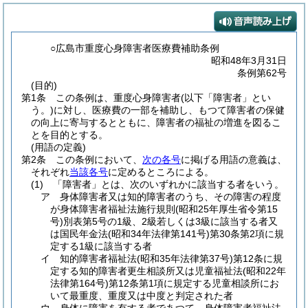
○広島市重度心身障害者医療費補助条例
昭和48年3月31日
条例第62号
(目的)
第1条
この条例は、重度心身障害者
(以下「障害者」とい
う。)
に対し、医療費の一部を補助し、もつて障害者の保健
の向上に寄与するとともに、障害者の福祉の増進を図るこ
とを目的とする。
(用語の定義)
第2条
この条例において、
次の各号
に掲げる用語の意義は、
それぞれ
当該各号
に定めるところによる。
(1)
「障害者」とは、次のいずれかに該当する者をいう。
ア
身体障害者又は知的障害者のうち、その障害の程度
が身体障害者福祉法施行規則
(昭和25年厚生省令第15
号)
別表第5号の1級、2級若しくは3級に該当する者又
は国民年金法
(昭和34年法律第141号)
第30条第2項に規
定する1級に該当する者
イ
知的障害者福祉法
(昭和35年法律第37号)
第12条に規
定する知的障害者更生相談所又は児童福祉法
(昭和22年
法律第164号)
第12条第1項に規定する児童相談所にお
いて最重度、重度又は中度と判定された者