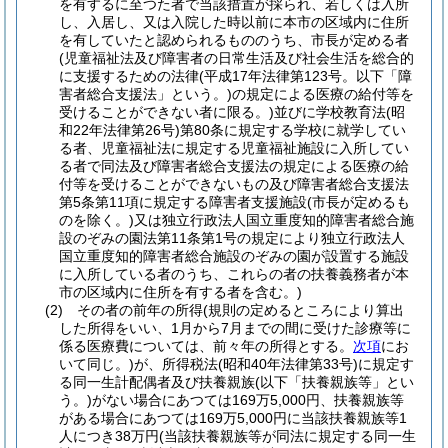
を有するに至つた者で当該措置が採られ、若しくは入所
し、入居し、又は入院した時以前に本市の区域内に住所
を有していたと認められるもののうち、市長が定める者
(児童福祉法及び障害者の日常生活及び社会生活を総合的
に支援するための法律
(平成17年法律第123号。以下「障
害者総合支援法」という。)
の規定による医療の給付等を
受けることができない者に限る。)
並びに学校教育法
(昭
和22年法律第26号)
第80条に規定する学校に就学してい
る者、児童福祉法に規定する児童福祉施設に入所してい
る者で同法及び障害者総合支援法の規定による医療の給
付等を受けることができないもの及び障害者総合支援法
第5条第11項に規定する障害者支援施設
(市長が定めるも
のを除く。)
又は独立行政法人国立重度知的障害者総合施
設のぞみの園法第11条第1号の規定により独立行政法人
国立重度知的障害者総合施設のぞみの園が設置する施設
に入所している者のうち、これらの者の扶養義務者が本
市の区域内に住所を有する者を含む。)
(2)
その者の前年の所得
(規則の定めるところにより算出
した所得をいい、1月から7月までの間に受けた診療等に
係る医療費については、前々年の所得とする。
次項
にお
いて同じ。)
が、所得税法
(昭和40年法律第33号)
に規定す
る同一生計配偶者及び扶養親族
(以下「扶養親族等」とい
う。)
がない場合にあつては169万5,000円、扶養親族等
がある場合にあつては169万5,000円に当該扶養親族等1
人につき38万円
(当該扶養親族等が同法に規定する同一生