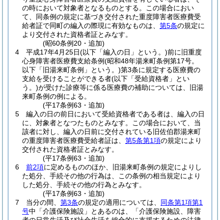
の時において対象者となるものとする。
この場合におい
て、同条例の規定に基づき交付された重度障害者医療費受
給者証で同町の編入の際現に有効なものは、
第5条
の規定に
より交付された資格者証とみなす。
(昭60条例20・追加)
4
平成17年4月25日
(以下「編入の日」という。)
前に旧重度
心身障害者医療費支給条例
(昭和48年湯来町条例第17号。
以下「旧湯来町条例」という。)
第3条に規定する医療費の
支給を受けることができる者
(以下「受給資格者」とい
う。)
が受けた診療等に係る医療費の補助については、旧湯
来町条例の例による。
(平17条例63・追加)
5
編入の日の前日において受給資格者である者は、編入の日
に、対象者となつたものとみなす。
この場合において、当
該者に対し、編入の日前に交付されている旧佐伯郡湯来町
の重度障害者医療費受給者証は、
第5条第1項
の規定により
交付された資格者証とみなす。
(平17条例63・追加)
6
前2項
に定めるもののほか、旧湯来町条例の規定によりし
た処分、手続その他の行為は、この条例の相当規定により
した処分、手続その他の行為とみなす。
(平17条例63・追加)
7
当分の間、
第3条
の規定の適用については、
同条第1項第1
号
中「介護保険施設」とあるのは、「介護保険施設、障害