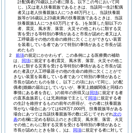
計配偶者
(70歳以上の者に限る。以下この号において同
じ。)
又は老人扶養親族であるときは、当該同一生計配偶
者又は老人扶養親族1人につき48万円とし、当該扶養親
族等が16歳以上23歳未満の扶養親族であるときは、当該
扶養親族1人につき63万円とする。)
を加算した額以下の
者、震災、風水害、落雷、火災その他これらに類する災
害を受ける等特別の事情があると市長が認めた者又は人
工呼吸器その他の生命の維持に欠くことができない装置
を装着している者であつて特別の事情があると市長が認
めたもの
2
前項
の規定にかかわらず、この条例による医療費の補助
は、
同項
に規定する者
(震災、風水害、落雷、火災その他こ
れらに類する災害を受ける等特別の事情があると市長が認
めた者及び人工呼吸器その他の生命の維持に欠くことがで
きない装置を装着している者であつて特別の事情があると
市長が認めたものを除く。以下この項において同じ。)
の配
偶者
(婚姻の届出はしていないが、事実上婚姻関係と同様の
事情にある者を含む。)
の前年の所得又は
同項
に規定する者
の直系血族若しくは兄弟姉妹で主として
同項
に規定する者
の生計を維持するものの前年の所得が、その者に扶養親族
等がない場合にあつては628万7,000円、扶養親族等がある
場合にあつては当該扶養親族等の数に応じてそれぞれ
次の
表
の右欄に定める額以上のとき
(震災、風水害、落雷、火災
その他これらに類する災害を受ける等特別の事情があると
市長が認めたときを除く。)
は、
同項
に規定する者に対して