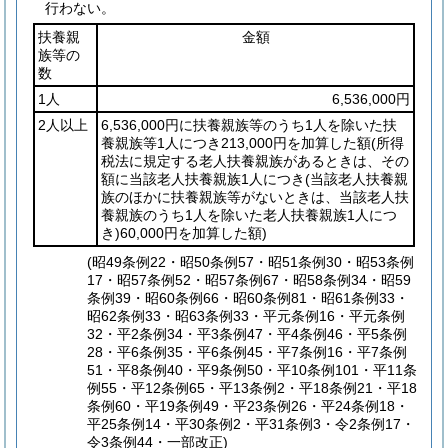
行わない。
扶養親
金額
族等の
数
1人
6,536,000円
2人以上
6,536,000円に扶養親族等のうち1人を除いた扶
養親族等1人につき213,000円を加算した額
(所得
税法に規定する老人扶養親族があるときは、その
額に当該老人扶養親族1人につき
(当該老人扶養親
族のほかに扶養親族等がないときは、当該老人扶
養親族のうち1人を除いた老人扶養親族1人につ
き)
60,000円を加算した額)
(昭49条例22・昭50条例57・昭51条例30・昭53条例
17・昭57条例52・昭57条例67・昭58条例34・昭59
条例39・昭60条例66・昭60条例81・昭61条例33・
昭62条例33・昭63条例33・平元条例16・平元条例
32・平2条例34・平3条例47・平4条例46・平5条例
28・平6条例35・平6条例45・平7条例16・平7条例
51・平8条例40・平9条例50・平10条例101・平11条
例55・平12条例65・平13条例2・平18条例21・平18
条例60・平19条例49・平23条例26・平24条例18・
平25条例14・平30条例2・平31条例3・令2条例17・
令3条例44・一部改正)