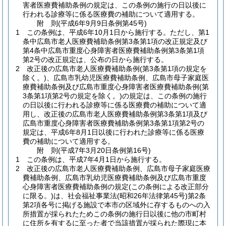
害者医療費補助条例の規定は、この条例の施行の日以後に
行われる診療等に係る医療費の補助について適用する。
附
則
(平成6年9月9日
条例第45号)
1
この条例は、平成6年10月1日から施行する。
ただし、第1
条中広島市老人医療費補助条例第3条第1項の改正規定及び
第4条中広島市重度心身障害者医療費補助条例第3条第1項
第2号の改正規定は、公布の日から施行する。
2
改正後の広島市老人医療費補助条例
(第3条第1項の規定を
除く。)
、広島市乳幼児医療費補助条例、広島市母子家庭医
療費補助条例及び広島市重度心身障害者医療費補助条例
(第
3条第1項第2号の規定を除く。)
の規定は、この条例の施行
の日以後に行われる診療等に係る医療費の補助について適
用し、改正後の広島市老人医療費補助条例第3条第1項及び
広島市重度心身障害者医療費補助条例第3条第1項第2号の
規定は、平成6年8月1日以後に行われた診療等に係る医療
費の補助について適用する。
附
則
(平成7年3月20日
条例第16号)
1
この条例は、平成7年4月1日から施行する。
2
改正後の広島市老人医療費補助条例、広島市母子家庭医療
費補助条例、広島市乳幼児医療費補助条例及び広島市重度
心身障害者医療費補助条例の規定
(この条例による改正部分
に限る。)
は、社会福祉事業法
(昭和26年法律第45号)
第2条
第2項各号に掲げる施設で本市の区域外に存するものへの入
所措置が採られたためこの条例の施行日以後に他の市町村
に住所を有するに至った者で当該措置が採られた際現に本