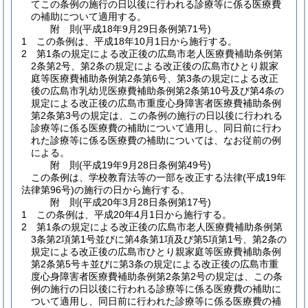
てこの条例の施行の日以後に行われる診療等に係る医療費
の補助について適用する。
附
則
(平成18年9月29日
条例第71号)
1
この条例は、平成18年10月1日から施行する。
2
第1条の規定による改正後の広島市老人医療費補助条例第
2条第2号、第2条の規定による改正後の広島市ひとり親家
庭等医療費補助条例第2条第6号、第3条の規定による改正
後の広島市乳幼児医療費補助条例第2条第10号及び第4条の
規定による改正後の広島市重度心身障害者医療費補助条例
第2条第3号の規定は、この条例の施行の日以後に行われる
診療等に係る医療費の補助について適用し、同日前に行わ
れた診療等に係る医療費の補助については、なお従前の例
による。
附
則
(平成19年9月28日
条例第49号)
この条例は、学校教育法等の一部を改正する法律
(平成19年
法律第96号)
の施行の日から施行する。
附
則
(平成20年3月28日
条例第17号)
1
この条例は、平成20年4月1日から施行する。
2
第1条の規定による改正後の広島市老人医療費補助条例第
3条第2項第1号並びに第4条第1項及び第5項第1号、第2条の
規定による改正後の広島市ひとり親家庭等医療費補助条例
第2条第5号キ並びに第3条の規定による改正後の広島市重
度心身障害者医療費補助条例第2条第2号の規定は、この条
例の施行の日以後に行われる診療等に係る医療費の補助に
ついて適用し、同日前に行われた診療等に係る医療費の補