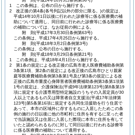
附
則
(平成14年10月3日
条例第56号)
1
この条例は、公布の日から施行する。
2
改正後の第4条
(各号列記以外の部分に限る。)
の規定は、
平成14年10月1日以後に行われた診療等に係る医療費の補
助について適用し、同日前に行われた診療等に係る医療費
の補助については、なお従前の例による。
附
則
(平成17年3月30日
条例第63号)
この条例は、平成17年4月25日から施行する。
附
則
(平成18年3月2日
条例第3号)
この条例は、公布の日から施行する。
附
則
(平成18年3月29日
条例第21号)
1
この条例は、平成18年4月1日から施行する。
2
第1条の規定による改正後の広島市老人医療費補助条例第
3条第1項、第2条の規定による改正後の広島市ひとり親家
庭等医療費補助条例第3条第1号及び第3条の規定による改
正後の広島市重度心身障害者医療費補助条例第3条第1項第
1号の規定は、介護保険法
(平成9年法律第123号)
第8条第19
項に規定する介護専用型特定施設のうちその入居定員が30
人以上であるもの又は障害者自立支援法
(平成17年法律第
123号)
第5条第16項に規定する共同生活援助を行う住居で
あって、本市の区域外に存するものに入居したためこの条
例の施行の日以後に他の市町村に住所を有するに至った者
で当該施設又は住居に入居した際現に本市に住所を有して
いたと認められるものに対して同日以後に行われる診療等
に係る医療費の補助について適用する。