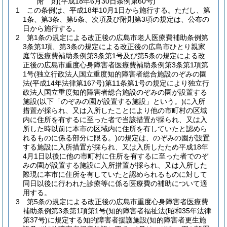
附
則
(平成18年6月30日
条例第60号)
1
この条例は、平成18年10月1日から施行する。
ただし、第
1条、第3条、第5条、次項及び附則第3項の規定は、公布の
日から施行する。
2
第1条の規定による改正後の広島市老人医療費補助条例第
3条第1項、第3条の規定による改正後の広島市ひとり親家
庭等医療費補助条例第3条第1号及び第5条の規定による改
正後の広島市重度心身障害者医療費補助条例第3条第1項第
1号
(独立行政法人国立重度知的障害者総合施設のぞみの園
法
(平成14年法律第167号)
第11条第1号の規定により独立行
政法人国立重度知的障害者総合施設のぞみの園が設置する
施設
(以下「のぞみの園が設置する施設」という。)
に入所
措置が採られ、又は入所したことにより他の市町村の区域
内に住所を有するに至った者で当該措置が採られ、又は入
所した時以前に本市の区域内に住所を有していたと認めら
れるものに係る部分に限る。)
の規定は、のぞみの園が設置
する施設に入所措置が採られ、又は入所したため平成18年
4月1日以後に他の市町村に住所を有するに至った者でのぞ
みの園が設置する施設に入所措置が採られ、又は入所した
際現に本市に住所を有していたと認められるものに対して
同日以後に行われた診療等に係る医療費の補助について適
用する。
3
第5条の規定による改正後の広島市重度心身障害者医療費
補助条例第3条第1項第1号
(知的障害者福祉法
(昭和35年法律
第37号)
に規定する知的障害者援護施設
(知的障害者更生施