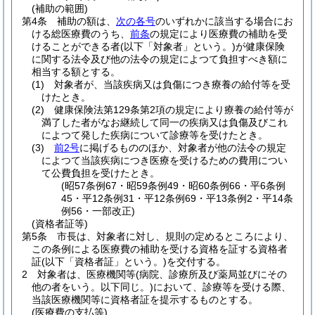
(補助の範囲)
第4条
補助の額は、
次の各号
のいずれかに該当する場合にお
ける総医療費のうち、
前条
の規定により医療費の補助を受
けることができる者
(以下「対象者」という。)
が健康保険
に関する法令及び他の法令の規定によつて負担すべき額に
相当する額とする。
(1)
対象者が、当該疾病又は負傷につき療養の給付等を受
けたとき。
(2)
健康保険法第129条第2項の規定により療養の給付等が
満了した者がなお継続して同一の疾病又は負傷及びこれ
によつて発した疾病について診療等を受けたとき。
(3)
前2号
に掲げるもののほか、対象者が他の法令の規定
によつて当該疾病につき医療を受けるための費用につい
て公費負担を受けたとき。
(昭57条例67・昭59条例49・昭60条例66・平6条例
45・平12条例31・平12条例69・平13条例2・平14条
例56・一部改正)
(資格者証等)
第5条
市長は、対象者に対し、規則の定めるところにより、
この条例による医療費の補助を受ける資格を証する資格者
証
(以下「資格者証」という。)
を交付する。
2
対象者は、医療機関等
(病院、診療所及び薬局並びにその
他の者をいう。以下同じ。)
において、診療等を受ける際、
当該医療機関等に資格者証を提示するものとする。
(医療費の支払等)