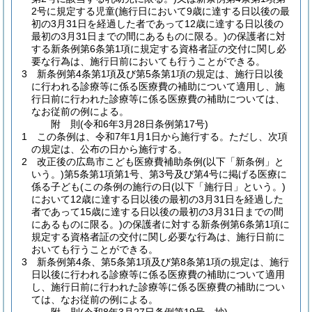
2号に規定する児童
(施行日において9歳に達する日以後の最
初の3月31日を経過した者であって12歳に達する日以後の
最初の3月31日までの間にあるものに限る。)
の保護者に対
する新条例第6条第1項に規定する資格者証の交付に関し必
要な行為は、施行日前においても行うことができる。
3
新条例第4条第1項及び第5条第1項の規定は、施行日以後
に行われる診療等に係る医療費の補助について適用し、施
行日前に行われた診療等に係る医療費の補助については、
なお従前の例による。
附
則
(令和6年3月28日
条例第17号)
1
この条例は、令和7年1月1日から施行する。
ただし、次項
の規定は、公布の日から施行する。
2
改正後の広島市こども医療費補助条例
(以下「新条例」と
いう。)
第5条第1項第1号、第3号及び第4号に掲げる医療に
係る子ども
(この条例の施行の日
(以下「施行日」という。)
において12歳に達する日以後の最初の3月31日を経過した
者であって15歳に達する日以後の最初の3月31日までの間
にあるものに限る。)
の保護者に対する新条例第6条第1項に
規定する資格者証の交付に関し必要な行為は、施行日前に
おいても行うことができる。
3
新条例第4条、第5条第1項及び第8条第1項の規定は、施行
日以後に行われる診療等に係る医療費の補助について適用
し、施行日前に行われた診療等に係る医療費の補助につい
ては、なお従前の例による。