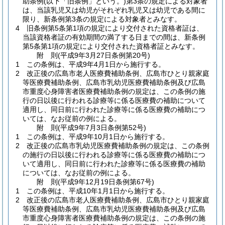
助条例
(以下「旧条例」という。)
第3条の規定による対象者
は、当該乳児又は幼児がそれぞれ乳児又は幼児である間に
限り、新条例第3条の規定による対象者とみなす。
4
旧条例第5条第1項の規定により交付された資格者証は、
当該資格者証の有効期間の満了する日までの間は、新条例
第5条第1項の規定により交付された資格者証とみなす。
附
則
(平成9年3月27日
条例第20号)
1
この条例は、平成9年4月1日から施行する。
2
改正後の広島市老人医療費補助条例、広島市ひとり親家庭
等医療費補助条例、広島市乳幼児医療費補助条例及び広島
市重度心身障害者医療費補助条例の規定は、この条例の施
行の日以後に行われる診療等に係る医療費の補助について
適用し、同日前に行われた診療等に係る医療費の補助につ
いては、なお従前の例による。
附
則
(平成9年7月3日
条例第52号)
1
この条例は、平成9年10月1日から施行する。
2
改正後の広島市乳幼児医療費補助条例の規定は、この条例
の施行の日以後に行われる診療等に係る医療費の補助につ
いて適用し、同日前に行われた診療等に係る医療費の補助
については、なお従前の例による。
附
則
(平成9年12月19日
条例第67号)
1
この条例は、平成10年1月1日から施行する。
2
改正後の広島市老人医療費補助条例、広島市ひとり親家庭
等医療費補助条例、広島市乳幼児医療費補助条例及び広島
市重度心身障害者医療費補助条例の規定は、この条例の施