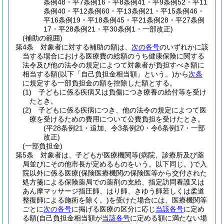
条例48・平7条例16・平8条例41・平9条例52・平11
条例40・平12条例60・平13条例21・平15条例46・
平16条例19・平18条例45・平21条例28・平27条例
17・平28条例21・平30条例1・一部改正)
(補助の範囲)
第4条
対象者に対する補助の額は、
次の各号
のいずれかに該
当する場合における医療費の総額のうち健康保険に関する
法令及び他の法令の規定によつて対象者が負担すべき額に
相当する額
(以下「自己負担金相当額」という。)
から
次条
に規定する一部負担金の額を控除した額とする。
(1)
子どもに係る疾病又は負傷につき療養の給付等を受け
たとき。
(2)
子どもに係る疾病につき、他の法令の規定によつて医
療を受けるための費用について公費負担を受けたとき。
(平28条例21・追加、令3条例20・令6条例17・一部
改正)
(一部負担金)
第5条
対象者は、子どもが医療機関等
(病院、診療所及び薬
局並びにその他市長が定めるものをいう。以下同じ。)
で入
院以外に係る医療
(保険医療機関の保険医等から交付された
処方箋による保険薬局での薬剤の支給、指定訪問看護又は
あん摩マッサージ指圧師、はり師、きゆう師若しくは柔道
整復師による施術を除く。)
を受けた場合には、医療機関等
ごとに
次の各号
に掲げる医療の区分に応じ
当該各号
に定め
る額
(自己負担金相当額が
当該各号
に定める額に満たない場