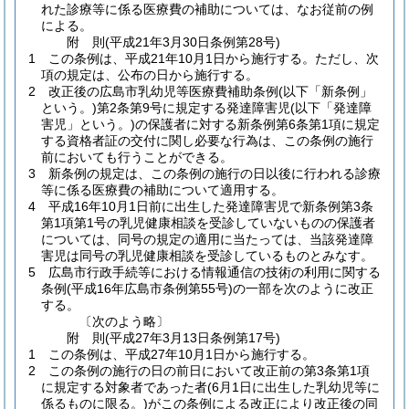
れた診療等に係る医療費の補助については、なお従前の例
による。
附
則
(平成21年3月30日
条例第28号)
1
この条例は、平成21年10月1日から施行する。
ただし、次
項の規定は、公布の日から施行する。
2
改正後の広島市乳幼児等医療費補助条例
(以下「新条例」
という。)
第2条第9号に規定する発達障害児
(以下「発達障
害児」という。)
の保護者に対する新条例第6条第1項に規定
する資格者証の交付に関し必要な行為は、この条例の施行
前においても行うことができる。
3
新条例の規定は、この条例の施行の日以後に行われる診療
等に係る医療費の補助について適用する。
4
平成16年10月1日前に出生した発達障害児で新条例第3条
第1項第1号の乳児健康相談を受診していないものの保護者
については、同号の規定の適用に当たっては、当該発達障
害児は同号の乳児健康相談を受診しているものとみなす。
5
広島市行政手続等における情報通信の技術の利用に関する
条例
(平成16年広島市条例第55号)
の一部を次のように改正
する。
〔次のよう略〕
附
則
(平成27年3月13日
条例第17号)
1
この条例は、平成27年10月1日から施行する。
2
この条例の施行の日の前日において改正前の第3条第1項
に規定する対象者であった者
(6月1日に出生した乳幼児等に
係るものに限る。)
がこの条例による改正により改正後の同