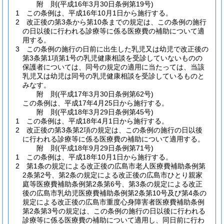
附
則
(平成16年3月30日
条例第19号)
1
この条例は、平成16年10月1日から施行する。
2
改正後の第3条から第10条までの規定は、この条例の施行
の日以後に行われる診療等に係る医療費の補助について適
用する。
3
この条例の施行の日前に出生した乳児又は幼児で改正後の
第3条第1項第1号の乳児健康相談を受診していないものの
保護者については、同号の規定の適用に当たっては、当該
乳児又は幼児は同号の乳児健康相談を受診しているものと
みなす。
附
則
(平成17年3月30日
条例第62号)
この条例は、平成17年4月25日から施行する。
附
則
(平成18年3月29日
条例第45号)
1
この条例は、平成18年4月1日から施行する。
2
改正後の第3条第2項の規定は、この条例の施行の日以後
に行われる診療等に係る医療費の補助について適用する。
附
則
(平成18年9月29日
条例第71号)
1
この条例は、平成18年10月1日から施行する。
2
第1条の規定による改正後の広島市老人医療費補助条例第
2条第2号、第2条の規定による改正後の広島市ひとり親家
庭等医療費補助条例第2条第6号、第3条の規定による改正
後の広島市乳幼児医療費補助条例第2条第10号及び第4条の
規定による改正後の広島市重度心身障害者医療費補助条例
第2条第3号の規定は、この条例の施行の日以後に行われる
診療等に係る医療費の補助について適用し、同日前に行わ