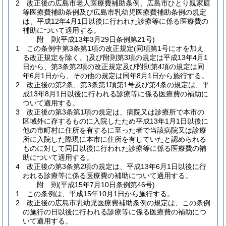
2
改正後の広島市老人医療費補助条例、広島市ひとり親家庭
等医療費補助条例及び広島市乳幼児医療費補助条例の規定
は、平成12年4月1日以後に行われた診療等に係る医療費の
補助について適用する。
附
則
(平成13年3月29日
条例第21号)
1
この条例中第3条第1項の改正規定
(同項第1号にオを加え
る改正規定を除く。)
及び附則第3項の規定は平成13年4月1
日から、第3条第2項の改正規定及び附則第4項の規定は同
年6月1日から、その他の規定は同年8月1日から施行する。
2
改正後の第2条、第3条第1項第1号及び第4条の規定は、平
成13年8月1日以後に行われる診療等に係る医療費の補助に
ついて適用する。
3
改正後の第3条第1項の規定は、病院又は診療所で本市の
区域外に存するものに入院したため平成13年1月1日以後に
他の市町村に住所を有するに至った者で当該病院又は診療
所に入院した際現に本市に住所を有していたと認められる
ものに対して同日以後に行われた診療等に係る医療費の補
助について適用する。
4
改正後の第3条第2項の規定は、平成13年6月1日以後に行
われる診療等に係る医療費の補助について適用する。
附
則
(平成15年7月10日
条例第46号)
1
この条例は、平成15年10月1日から施行する。
2
改正後の広島市乳幼児医療費補助条例の規定は、この条例
の施行の日以後に行われる診療等に係る医療費の補助につ
いて適用する。