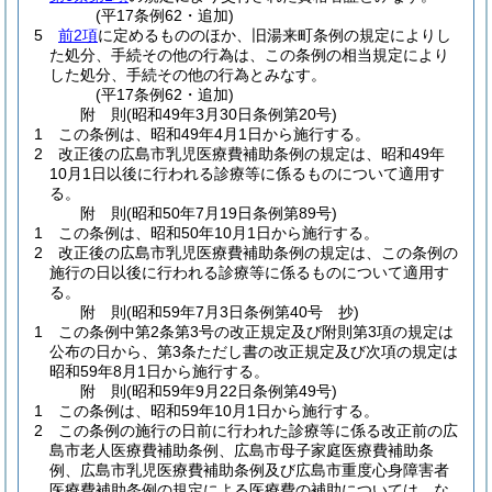
(平17条例62・追加)
5
前2項
に定めるもののほか、旧湯来町条例の規定によりし
た処分、手続その他の行為は、この条例の相当規定により
した処分、手続その他の行為とみなす。
(平17条例62・追加)
附
則
(昭和49年3月30日
条例第20号)
1
この条例は、昭和49年4月1日から施行する。
2
改正後の広島市乳児医療費補助条例の規定は、昭和49年
10月1日以後に行われる診療等に係るものについて適用す
る。
附
則
(昭和50年7月19日
条例第89号)
1
この条例は、昭和50年10月1日から施行する。
2
改正後の広島市乳児医療費補助条例の規定は、この条例の
施行の日以後に行われる診療等に係るものについて適用す
る。
附
則
(昭和59年7月3日
条例第40号 抄)
1
この条例中第2条第3号の改正規定及び附則第3項の規定は
公布の日から、第3条ただし書の改正規定及び次項の規定は
昭和59年8月1日から施行する。
附
則
(昭和59年9月22日
条例第49号)
1
この条例は、昭和59年10月1日から施行する。
2
この条例の施行の日前に行われた診療等に係る改正前の広
島市老人医療費補助条例、広島市母子家庭医療費補助条
例、広島市乳児医療費補助条例及び広島市重度心身障害者
医療費補助条例の規定による医療費の補助については、な