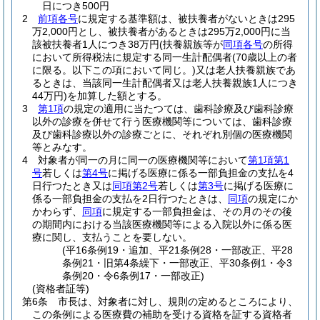
日につき500円
2
前項各号
に規定する基準額は、被扶養者がないときは295
万2,000円とし、被扶養者があるときは295万2,000円に当
該被扶養者1人につき38万円
(扶養親族等が
同項各号
の所得
において所得税法に規定する同一生計配偶者
(70歳以上の者
に限る。以下この項において同じ。)
又は老人扶養親族であ
るときは、当該同一生計配偶者又は老人扶養親族1人につき
44万円)
を加算した額とする。
3
第1項
の規定の適用に当たつては、歯科診療及び歯科診療
以外の診療を併せて行う医療機関等については、歯科診療
及び歯科診療以外の診療ごとに、それぞれ別個の医療機関
等とみなす。
4
対象者が同一の月に同一の医療機関等において
第1項第1
号
若しくは
第4号
に掲げる医療に係る一部負担金の支払を4
日行つたとき又は
同項第2号
若しくは
第3号
に掲げる医療に
係る一部負担金の支払を2日行つたときは、
同項
の規定にか
かわらず、
同項
に規定する一部負担金は、その月のその後
の期間内における当該医療機関等による入院以外に係る医
療に関し、支払うことを要しない。
(平16条例19・追加、平21条例28・一部改正、平28
条例21・旧第4条繰下・一部改正、平30条例1・令3
条例20・令6条例17・一部改正)
(資格者証等)
第6条
市長は、対象者に対し、規則の定めるところにより、
この条例による医療費の補助を受ける資格を証する資格者