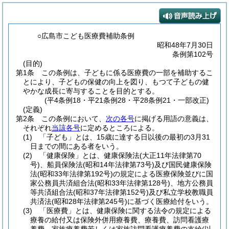
○広島市こども医療費補助条例
昭和48年7月30日
条例第102号
(目的)
第1条
この条例は、子どもに係る医療費の一部を補助するこ
とにより、子どもの保健の向上を図り、もつて子どもの健
やかな成長に寄与することを目的とする。
(平4条例18・平21条例28・平28条例21・一部改正)
(定義)
第2条
この条例において、
次の各号
に掲げる用語の意義は、
それぞれ
当該各号
に定めるところによる。
(1)
「子ども」とは、15歳に達する日以後の最初の3月31
日までの間にある者をいう。
(2)
「健康保険」とは、健康保険法
(大正11年法律第70
号)
、船員保険法
(昭和14年法律第73号)
及び国民健康保険
法
(昭和33年法律第192号)
の規定による医療保険並びに国
家公務員共済組合法
(昭和33年法律第128号)
、地方公務員
等共済組合法
(昭和37年法律第152号)
及び私立学校教職員
共済法
(昭和28年法律第245号)
に基づく医療給付をいう。
(3)
「医療費」とは、健康保険に関する法令の規定による
療養の給付又は保険外併用療養費、療養費、訪問看護療