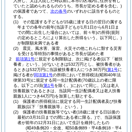
入所し、又は入院した時以前に本市の区域内に住所を有し
ていたと認められるもののうち、市長が定める者を含む。)
の保護者であつて、
次の各号
のいずれかに該当するものと
する。
(1)
その監護する子どもが15歳に達する日の翌日の属する
年までの各年の前年
(当該子どもが1月1日から6月1日ま
での間に出生した場合においては、前々年)
の所得
(規則
の定めるところにより算出した所得をいう。以下同じ。)
が制限額未満である者
(2)
震災、風水害、落雷、火災その他これらに類する災害
を受ける等特別の事情があると市長が認めた者
2
前項第1号
に規定する制限額は、次に掲げる者
(以下「被扶
養者」という。)
がないときは532万円とし、被扶養者があ
るときは532万円に当該被扶養者1人につき38万円
(
第1号
に
掲げる者が
同項第1号
の所得において所得税法
(昭和40年法
律第33号)
に規定する同一生計配偶者
(70歳以上の者に限
る。以下この項
(
第1号
を除く。)
において同じ。)
又は老人
扶養親族であるときは、当該同一生計配偶者又は老人扶養
親族1人につき44万円)
を加算した額とする。
(1)
保護者の所得税法に規定する同一生計配偶者及び扶養
親族
(以下「扶養親族等」という。)
(2)
保護者の扶養親族等でない者
(18歳に達する日以後の
最初の3月31日までの間にある者に限る。)
で、当該保護
者が前年の12月31日において生計を維持したもの
(昭49条例20・全改、昭50条例89・平4条例18・平4