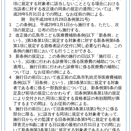
項に規定する対象者に該当しないこととなる場合における
当該者に対する改正後の同条の規定の適用については、平
成28年5月31日までの間は、なお従前の例による。
附
則
(平成28年3月29日
条例第21号)
1
この条例は、平成29年1月1日から施行する。
ただし、次
項の規定は、公布の日から施行する。
2
改正後の広島市こども医療費補助条例
(以下「新条例」と
いう。)
第3条第1項に規定する対象者に対する新条例第6条
第1項に規定する資格者証の交付に関し必要な行為は、この
条例の施行前においても行うことができる。
3
新条例の規定は、この条例の施行の日
(以下「施行日」と
いう。)
以後に行われる診療等に係る医療費の補助について
適用し、施行日前に行われた診療等に係る医療費の補助に
ついては、なお従前の例による。
4
施行日の前日において改正前の広島市乳幼児等医療費補助
条例
(以下「旧条例」という。)
第3条第1項に規定する対象
者である者に係る一部負担金については、新条例第5条の規
定及び前項の規定にかかわらず、旧条例第6条第1項の規定
により交付された同項に規定する資格者証の有効期間が満
了するまでの間は、なお従前の例による。
5
施行日の前日において旧条例第3条第1項第1号
(クに係る
部分に限る。)
に該当する同項に規定する対象者であって、
施行日からその監護する旧条例第2条第9号に規定する発達
障害児が8歳に達する日以後の最初の3月31日までの間にお
いて新条例第3条第1項に規定する対象者であるものに係る