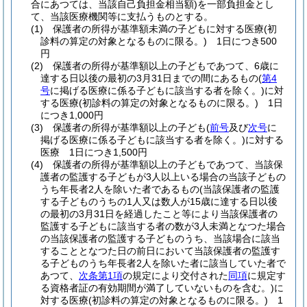
合にあつては、当該自己負担金相当額)
を一部負担金とし
て、当該医療機関等に支払うものとする。
(1)
保護者の所得が基準額未満の子どもに対する医療
(初
診料の算定の対象となるものに限る。)
1日につき500
円
(2)
保護者の所得が基準額以上の子どもであつて、6歳に
達する日以後の最初の3月31日までの間にあるもの
(
第4
号
に掲げる医療に係る子どもに該当する者を除く。)
に対
する医療
(初診料の算定の対象となるものに限る。)
1日
につき1,000円
(3)
保護者の所得が基準額以上の子ども
(
前号
及び
次号
に
掲げる医療に係る子どもに該当する者を除く。)
に対する
医療 1日につき1,500円
(4)
保護者の所得が基準額以上の子どもであつて、当該保
護者の監護する子どもが3人以上いる場合の当該子どもの
うち年長者2人を除いた者であるもの
(当該保護者の監護
する子どものうちの1人又は数人が15歳に達する日以後
の最初の3月31日を経過したこと等により当該保護者の
監護する子どもに該当する者の数が3人未満となつた場合
の当該保護者の監護する子どものうち、当該場合に該当
することとなつた日の前日において当該保護者の監護す
る子どものうち年長者2人を除いた者に該当していた者で
あつて、
次条第1項
の規定により交付された
同項
に規定す
る資格者証の有効期間が満了していないものを含む。)
に
対する医療
(初診料の算定の対象となるものに限る。)
1