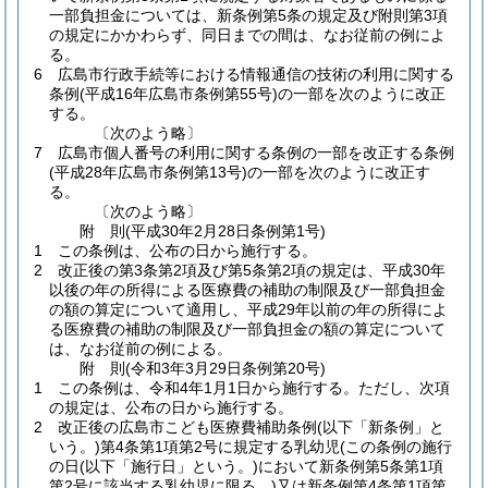
一部負担金については、新条例第5条の規定及び附則第3項
の規定にかかわらず、同日までの間は、なお従前の例によ
る。
6
広島市行政手続等における情報通信の技術の利用に関する
条例
(平成16年広島市条例第55号)
の一部を次のように改正
する。
〔次のよう略〕
7
広島市個人番号の利用に関する条例の一部を改正する条例
(平成28年広島市条例第13号)
の一部を次のように改正す
る。
〔次のよう略〕
附
則
(平成30年2月28日
条例第1号)
1
この条例は、公布の日から施行する。
2
改正後の第3条第2項及び第5条第2項の規定は、平成30年
以後の年の所得による医療費の補助の制限及び一部負担金
の額の算定について適用し、平成29年以前の年の所得によ
る医療費の補助の制限及び一部負担金の額の算定について
は、なお従前の例による。
附
則
(令和3年3月29日
条例第20号)
1
この条例は、令和4年1月1日から施行する。
ただし、次項
の規定は、公布の日から施行する。
2
改正後の広島市こども医療費補助条例
(以下「新条例」と
いう。)
第4条第1項第2号に規定する乳幼児
(この条例の施行
の日
(以下「施行日」という。)
において新条例第5条第1項
第2号に該当する乳幼児に限る。)
又は新条例第4条第1項第