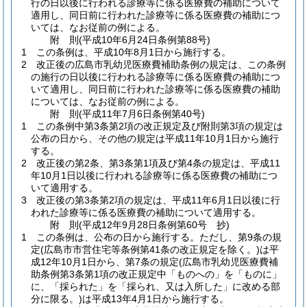
行の日以後に行われる診療等に係る医療費の補助について
適用し、同日前に行われた診療等に係る医療費の補助につ
いては、なお従前の例による。
附
則
(平成10年6月24日
条例第88号)
1
この条例は、平成10年8月1日から施行する。
2
改正後の広島市乳幼児医療費補助条例の規定は、この条例
の施行の日以後に行われる診療等に係る医療費の補助につ
いて適用し、同日前に行われた診療等に係る医療費の補助
については、なお従前の例による。
附
則
(平成11年7月6日
条例第40号)
1
この条例中第3条第2項の改正規定及び附則第3項の規定は
公布の日から、その他の規定は平成11年10月1日から施行
する。
2
改正後の第2条、第3条第1項及び第4条の規定は、平成11
年10月1日以後に行われる診療等に係る医療費の補助につ
いて適用する。
3
改正後の第3条第2項の規定は、平成11年6月1日以後に行
われた診療等に係る医療費の補助について適用する。
附
則
(平成12年9月28日
条例第60号 抄)
1
この条例は、公布の日から施行する。
ただし、第9条の規
定
(広島市市営住宅等条例第41条の改正規定を除く。)
は平
成12年10月1日から、第7条の規定
(広島市乳幼児医療費補
助条例第3条第1項の改正規定中「ものへの」を「ものに」
に、「採られた」を「採られ、又は入所した」に改める部
分に限る。)
は平成13年4月1日から施行する。