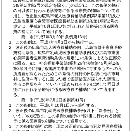
療費補助条例及び広島市重度心身障害者医療費補助条例
(第
3条第1項第2号の規定を除く。)
の規定は、この条例の施行
の日以後に行われる診療等に係る医療費の補助について適
用し、改正後の広島市老人医療費補助条例第3条第1項及び
広島市重度心身障害者医療費補助条例第3条第1項第2号の
規定は、平成6年8月1日以後に行われた診療等に係る医療
費の補助について適用する。
附
則
(平成7年3月20日
条例第16号)
1
この条例は、平成7年4月1日から施行する。
2
改正後の広島市老人医療費補助条例、広島市母子家庭医療
費補助条例、広島市乳幼児医療費補助条例及び広島市重度
心身障害者医療費補助条例の規定
(この条例による改正部分
に限る。)
は、社会福祉事業法
(昭和26年法律第45号)
第2条
第2項各号に掲げる施設で本市の区域外に存するものへの入
所措置が採られたためこの条例の施行の日以後に他の市町
村に住所を有するに至った者で当該措置が採られた際現に
本市に住所を有していたと認められるものに対して同日以
後に行われる診療等に係る医療費の補助について適用す
る。
附
則
(平成8年7月2日
条例第41号)
1
この条例は、平成8年10月1日から施行する。
2
改正後の広島市乳幼児医療費補助条例
(以下「新条例」と
いう。)
の規定は、この条例の施行の日以後に行われる診療
等に係る医療費の補助について適用する。
3
この条例の施行の際、現に改正前の広島市乳幼児医療費補