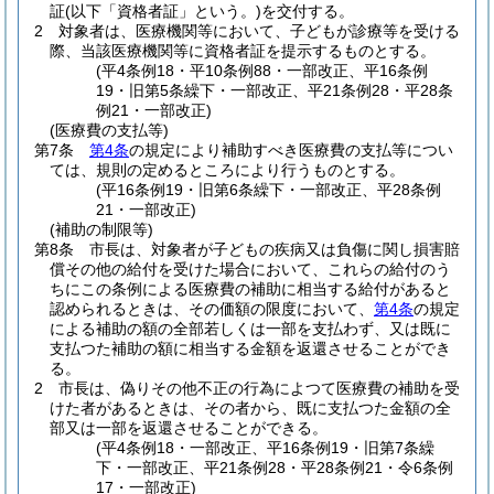
証
(以下「資格者証」という。)
を交付する。
2
対象者は、医療機関等において、子どもが診療等を受ける
際、当該医療機関等に資格者証を提示するものとする。
(平4条例18・平10条例88・一部改正、平16条例
19・旧第5条繰下・一部改正、平21条例28・平28条
例21・一部改正)
(医療費の支払等)
第7条
第4条
の規定により補助すべき医療費の支払等につい
ては、規則の定めるところにより行うものとする。
(平16条例19・旧第6条繰下・一部改正、平28条例
21・一部改正)
(補助の制限等)
第8条
市長は、対象者が子どもの疾病又は負傷に関し損害賠
償その他の給付を受けた場合において、これらの給付のう
ちにこの条例による医療費の補助に相当する給付があると
認められるときは、その価額の限度において、
第4条
の規定
による補助の額の全部若しくは一部を支払わず、又は既に
支払つた補助の額に相当する金額を返還させることができ
る。
2
市長は、偽りその他不正の行為によつて医療費の補助を受
けた者があるときは、その者から、既に支払つた金額の全
部又は一部を返還させることができる。
(平4条例18・一部改正、平16条例19・旧第7条繰
下・一部改正、平21条例28・平28条例21・令6条例
17・一部改正)