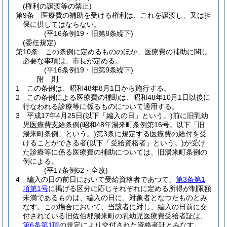
(権利の譲渡等の禁止)
第9条
医療費の補助を受ける権利は、これを譲渡し、又は担
保に供してはならない。
(平16条例19・旧第8条繰下)
(委任規定)
第10条
この条例に定めるもののほか、医療費の補助に関し
必要な事項は、市長が定める。
(平16条例19・旧第9条繰下)
附
則
1
この条例は、昭和48年8月1日から施行する。
2
この条例による医療費の補助は、昭和48年10月1日以後に
行なわれる診療等に係るものについて適用する。
3
平成17年4月25日
(以下「編入の日」という。)
前に旧乳幼
児医療費支給条例
(昭和48年湯来町条例第16号。以下「旧
湯来町条例」という。)
第3条に規定する医療費の給付を受
けることができる者
(以下「受給資格者」という。)
が受け
た診療等に係る医療費の補助については、旧湯来町条例の
例による。
(平17条例62・全改)
4
編入の日の前日において受給資格者であつて、
第3条第1
項第1号
に掲げる区分に応じそれぞれに定める所得が制限額
未満であるものは、編入の日に、対象者となつたものとみ
なす。
この場合において、当該者に対し、編入の日前に交
付されている旧佐伯郡湯来町の乳幼児医療費受給者証は、
第6条第1項
の規定により交付された資格者証とみなす。