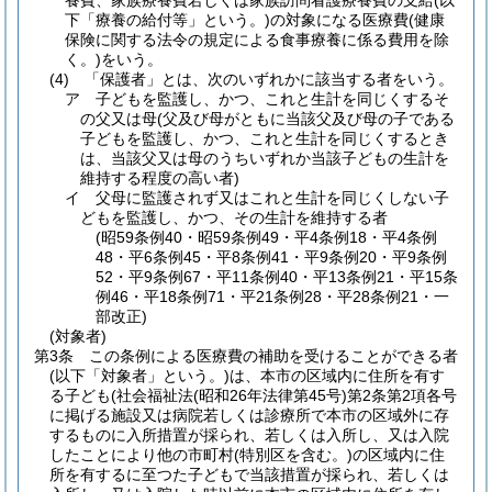
養費、家族療養費若しくは家族訪問看護療養費の支給
(以
下「療養の給付等」という。)
の対象になる医療費
(健康
保険に関する法令の規定による食事療養に係る費用を除
く。)
をいう。
(4)
「保護者」とは、次のいずれかに該当する者をいう。
ア
子どもを監護し、かつ、これと生計を同じくするそ
の父又は母
(父及び母がともに当該父及び母の子である
子どもを監護し、かつ、これと生計を同じくするとき
は、当該父又は母のうちいずれか当該子どもの生計を
維持する程度の高い者)
イ
父母に監護されず又はこれと生計を同じくしない子
どもを監護し、かつ、その生計を維持する者
(昭59条例40・昭59条例49・平4条例18・平4条例
48・平6条例45・平8条例41・平9条例20・平9条例
52・平9条例67・平11条例40・平13条例21・平15条
例46・平18条例71・平21条例28・平28条例21・一
部改正)
(対象者)
第3条
この条例による医療費の補助を受けることができる者
(以下「対象者」という。)
は、本市の区域内に住所を有す
る子ども
(社会福祉法
(昭和26年法律第45号)
第2条第2項各号
に掲げる施設又は病院若しくは診療所で本市の区域外に存
するものに入所措置が採られ、若しくは入所し、又は入院
したことにより他の市町村
(特別区を含む。)
の区域内に住
所を有するに至つた子どもで当該措置が採られ、若しくは