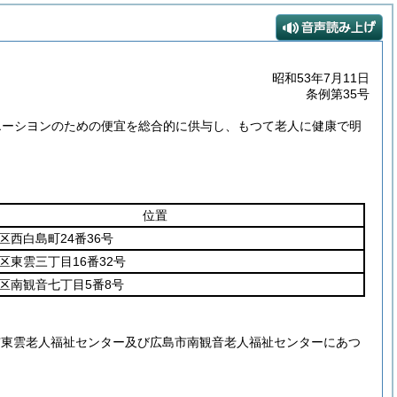
昭和53年7月11日
条例第35号
エーシヨンのための便宜を総合的に供与し、もつて老人に健康で明
位置
区西白島町24番36号
区東雲三丁目16番32号
区南観音七丁目5番8号
市東雲老人福祉センター及び広島市南観音老人福祉センターにあつ