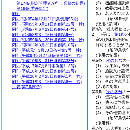
(3)
機能回復訓練
第17条
(指定管理者が行う業務の範囲)
(4)
教養の向上及
第18条
(委任規定)
(5)
老人及び老人
附則
(昭58条例
附則
(昭和54年12月21日条例第55号)
(使用の許可)
附則
(昭和55年3月11日条例第22号 抄)
第4条
老人福祉セ
附則
(昭和57年6月29日条例第47号)
2
市長は、
第1条
の
附則
(昭和58年3月15日条例第9号)
室及び休養娯楽室
附則
(昭和59年3月30日条例第11号 抄)
許可することがで
附則
(昭和63年3月25日条例第16号)
(昭58条例
附則
(平成元年3月30日条例第9号 抄)
(使用の制限)
附則
(平成9年3月27日条例第10号 抄)
第5条
次の各号
の
附則
(平成10年3月31日条例第33号)
(1)
秩序又は風俗
附則
(平成17年7月8日条例第113号)
(2)
施設又は設備
附則
(平成18年3月29日条例第22号)
(3)
会合の性質が
附則
(平成26年2月28日条例第1号 抄)
(4)
その他管理上
附則
(平成31年3月15日条例第8号 抄)
(入場の制限)
別表
(第7条関係)
第6条
次の各号
の
(1)
伝染性の病気
(2)
他人に危害を
(3)
風紀若しくは
(4)
その他管理上
(昭57条例
(使用料)
第7条
老人福祉セ