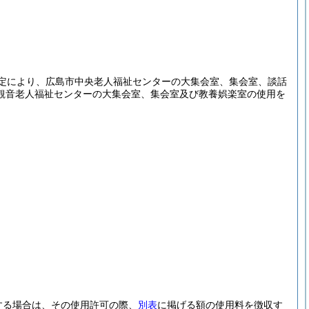
定により、広島市中央老人福祉センターの大集会室、集会室、談話
観音老人福祉センターの大集会室、集会室及び教養娯楽室の使用を
。
する場合は、その使用許可の際、
別表
に掲げる額の使用料を徴収す