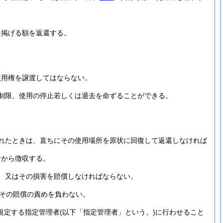
に掲げる額を返還する。
使用権を譲渡してはならない。
制限、使用の停止若しくは退去を命ずることができる。
れたときは、直ちにその使用場所を原状に回復して返還しなければ
者から徴収する。
、又はその損害を賠償しなければならない。
その賠償の責めを負わない。
に規定する指定管理者
(以下「指定管理者」という。)
に行わせること