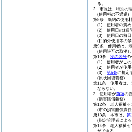
る。
2
市長は、特別の
(使用料の不返還)
第8条
既納の使用
(1)
使用者の責め
(2)
使用日の1週
(3)
使用日の前日
(目的外使用等の禁
第9条
使用者は、
(使用許可の取消し
第10条
次の各号
の
(1)
使用者がこの
(2)
使用者が使用
(3)
第5条
に規定
(原状回復義務)
第11条
使用者は、
ならない。
2
使用者が
前項
の
(損害賠償義務)
第12条
老人福祉セ
(市の損害賠償責任
第13条
本市は、
第
(指定管理者による
第14条
老人福祉セ
ができる。