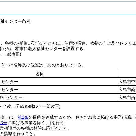
福祉センター条例
て、各種の相談に応ずるとともに、健康の増進、教養の向上及びレクリ
るため、本市に老人福祉センターを設置する。
9・一部改正)
ンターの名称及び位置は、次のとおりとする。
名称
祉センター
広島市中
祉センター
広島市南
福祉センター
広島市西
9・全改、昭63条例16・一部改正)
ンターは、
第1条
の目的を達成するため、おおむね次に掲げる事業
(広島
3号
に掲げる事業を除く。)
を行う。
康相談等の各種の相談に応ずること。
の指導を行うこと。