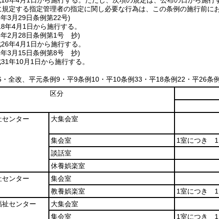
18年4月1日から施行する。
ただし、次項の規定は、公布の日から施行
条に規定する指定管理者の指定に関し必要な行為は、この条例の施行前に
8年3月29日
条例第22号)
8年4月1日から施行する。
6年2月28日
条例第1号 抄)
26年4月1日から施行する。
1年3月15日
条例第8号 抄)
31年10月1日から施行する。
16・全改、平元条例9・平9条例10・平10条例33・平18条例22・平26条
区分
祉センター
大集会室
集会室
1室につき 1,
談話室
休養娯楽室
祉センター
集会室
教養娯楽室
1室につき 1,
福祉センター
大集会室
集会室
1室につき 1,