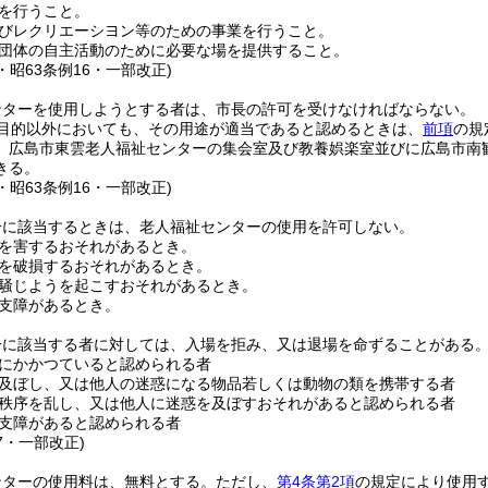
を行うこと。
びレクリエーシヨン等のための事業を行うこと。
団体の自主活動のために必要な場を提供すること。
9・昭63条例16・一部改正)
ンターを使用しようとする者は、市長の許可を受けなければならない。
目的以外においても、その用途が適当であると認めるときは、
前項
の規
、広島市東雲老人福祉センターの集会室及び教養娯楽室並びに広島市南
きる。
9・昭63条例16・一部改正)
一に該当するときは、老人福祉センターの使用を許可しない。
を害するおそれがあるとき。
を破損するおそれがあるとき。
騒じようを起こすおそれがあるとき。
支障があるとき。
一に該当する者に対しては、入場を拒み、又は退場を命ずることがある
にかかつていると認められる者
及ぼし、又は他人の迷惑になる物品若しくは動物の類を携帯する者
秩序を乱し、又は他人に迷惑を及ぼすおそれがあると認められる者
支障があると認められる者
47・一部改正)
ンターの使用料は、無料とする。
ただし、
第4条第2項
の規定により使用