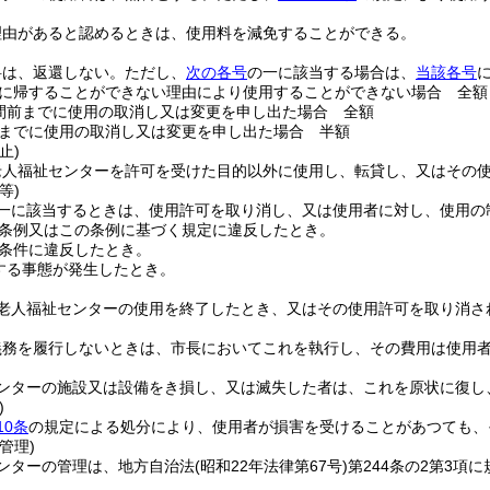
理由があると認めるときは、使用料を減免することができる。
料は、返還しない。
ただし、
次の各号
の一に該当する場合は、
当該各号
に帰することができない理由により使用することができない場合 全額
間前までに使用の取消し又は変更を申し出た場合 全額
までに使用の取消し又は変更を申し出た場合 半額
止)
老人福祉センターを許可を受けた目的以外に使用し、転貸し、又はその
等)
一に該当するときは、使用許可を取り消し、又は使用者に対し、使用の
条例又はこの条例に基づく規定に違反したとき。
条件に違反したとき。
する事態が発生したとき。
老人福祉センターの使用を終了したとき、又はその使用許可を取り消さ
義務を履行しないときは、市長においてこれを執行し、その費用は使用
ンターの施設又は設備をき損し、又は滅失した者は、これを原状に復し
)
10条
の規定による処分により、使用者が損害を受けることがあつても、
管理)
ンターの管理は、地方自治法
(昭和22年法律第67号)
第244条の2第3項