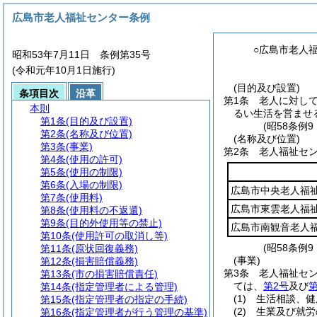
広島市老人福祉センター条例
○広島市老人
昭和53年7月11日 条例第35号
(令和元年10月1日施行)
(目的及び設置)
条項目次
沿革
第1条
老人に対し
本則
るい生活を営ませ
第1条
(目的及び設置)
(昭58条例
第2条
(名称及び位置)
(名称及び位置)
第3条
(事業)
第2条
老人福祉セ
第4条
(使用の許可)
第5条
(使用の制限)
第6条
(入場の制限)
広島市中央老人福
第7条
(使用料)
広島市東雲老人福
第8条
(使用料の不返還)
第9条
(目的外使用等の禁止)
広島市南観音老人
第10条
(使用許可の取消し等)
(昭58条例
第11条
(原状回復義務)
(事業)
第12条
(損害賠償義務)
第3条
老人福祉セ
第13条
(市の損害賠償責任)
ては、
第2号
及び
第
第14条
(指定管理者による管理)
(1)
生活相談、健
第15条
(指定管理者の指定の手続)
(2)
生業及び就労
第16条
(指定管理者が行う管理の基準)