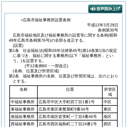
○広島市福祉事務所設置条例
平成12年3月29日
条例第30号
広島市福祉地区及び福祉事務所の設置等に関する条例(昭和
48年広島市条例第76号)の全部を改正する。
(設置)
第1条
社会福祉法
(昭和26年法律第45号)
第14条第1項の規定
に基づき、福祉に関する事務所
(以下「福祉事務所」とい
う。)
を設置する。
(平12条例60・一部改正)
(名称、位置及び所管区域)
第2条
福祉事務所の名称、位置及び所管区域は、次のとおり
とする。
名称
位置
所管区
域
中福祉事務所
広島市中区大手町四丁目1番1号
中区
東福祉事務所
広島市東区東蟹屋町9番34号
東区
南福祉事務所
広島市南区皆実町一丁目4番46号
南区
西福祉事務所
広島市西区福島町二丁目24番1号
西区