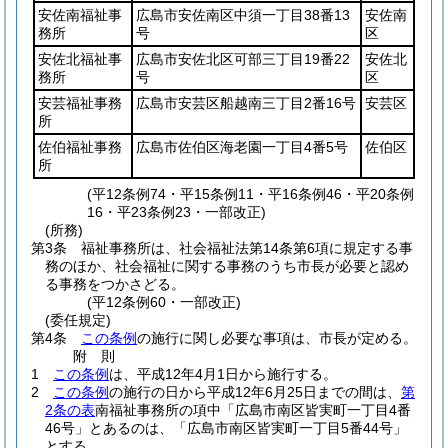
安佐南福祉事
広島市安佐南区中須一丁目38番13
安佐南
務所
号
区
安佐北福祉事
広島市安佐北区可部三丁目19番22
安佐北
務所
号
区
安芸福祉事務
広島市安芸区船越南三丁目2番16号
安芸区
所
佐伯福祉事務
広島市佐伯区海老園一丁目4番5号
佐伯区
所
(平12条例74・平15条例11・平16条例46・平20条例
16・平23条例23・一部改正)
(所務)
第3条
福祉事務所は、社会福祉法第14条第6項に規定する事
務のほか、社会福祉に関する事務のうち市長が必要と認め
る事務をつかさどる。
(平12条例60・一部改正)
(委任規定)
第4条
この条例
の施行に関し必要な事項は、市長が定める。
附
則
1
この条例
は、平成12年4月1日から施行する。
2
この条例
の施行の日から平成12年6月25日までの間は、
第
2条の表
南福祉事務所の項中「広島市南区皆実町一丁目4番
46号」とあるのは、「広島市南区皆実町一丁目5番44号」
とする。