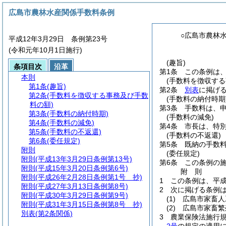
広島市農林水産関係手数料条例
○広島市農林
平成12年3月29日 条例第23号
(令和元年10月1日施行)
(趣旨)
条項目次
沿革
第1条
この条例は
本則
(手数料を徴収する
第1条
(趣旨)
第2条
別表
に掲げ
第2条
(手数料を徴収する事務及び手数
(手数料の納付時期
料の額)
第3条
手数料は、
第3条
(手数料の納付時期)
(手数料の減免)
第4条
(手数料の減免)
第4条
市長は、特
第5条
(手数料の不返還)
(手数料の不返還)
第6条
(委任規定)
第5条
既納の手数
附則
(委任規定)
附則
(平成13年3月29日条例第13号)
第6条
この条例の
附則
(平成15年3月20日条例第6号)
附
則
附則
(平成26年2月28日条例第1号 抄)
1
この条例は、平成
附則
(平成27年3月13日条例第8号)
2
次に掲げる条例
附則
(平成30年3月29日条例第9号)
(1)
広島市家畜人
附則
(平成31年3月15日条例第8号 抄)
(2)
広島市家畜繁
別表
(第2条関係)
3
農業保険法施行