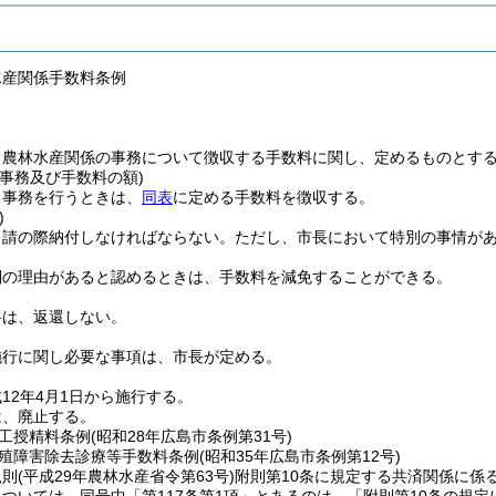
水産関係手数料条例
、農林水産関係の事務について徴収する手数料に関し、定めるものとす
事務及び手数料の額)
る事務を行うときは、
同表
に定める手数料を徴収する。
)
申請の際納付しなければならない。
ただし、市長において特別の事情が
別の理由があると認めるときは、手数料を減免することができる。
料は、返還しない。
施行に関し必要な事項は、市長が定める。
12年4月1日から施行する。
は、廃止する。
工授精料条例
(昭和28年広島市条例第31号)
殖障害除去診療等手数料条例
(昭和35年広島市条例第12号)
規則
(平成29年農林水産省令第63号)
附則第10条に規定する共済関係に係