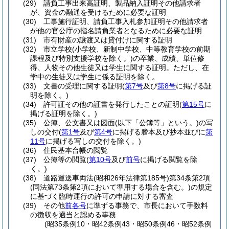
(29)
請負工事出来高証明、製品納入証明その他請求者
が、資金の融通を受けるために必要な証明
(30)
工事施行証明、請負工事入札参加証明その他請求者
が他の官公庁の指名請負業者となるために必要な証明
(31)
市有財産の譲渡又は貸付けに関する証明
(32)
市立学校
(小学校、新制中学校、中等教育学校の前期
課程及び特別支援学校を除く。)
の卒業、成績、単位修
得、人物その他生徒又は学生に関する証明。
ただし、在
学中の生徒又は学生に係る証明を除く。
(33)
文書の受理に関する証明
(
第7号
及び
第8号
に掲げる証
明を除く。)
(34)
許可証その他の証書を発行したことの証明
(
第15号
に
掲げる証明を除く。)
(35)
公簿、公文書又は図面
(以下「公簿等」という。)
の写
しの交付
(
第1号
及び
第4号
に掲げる謄本及び抄本並びに
第
11号
に掲げる写しの交付を除く。)
(36)
住民基本台帳の閲覧
(37)
公簿等の閲覧
(
第10号
及び
前号
に掲げる閲覧を除
く。)
(38)
道路運送車両法
(昭和26年法律第185号)
第34条第2項
(同法第73条第2項において準用する場合を含む。)
の規定
に基づく臨時運行の許可の申請に対する審査
(39)
その他
前各号
に準ずる事務で、市長において手数料
の徴収を適当と認める事務
(昭35条例10・昭42条例43・昭50条例46・昭52条例