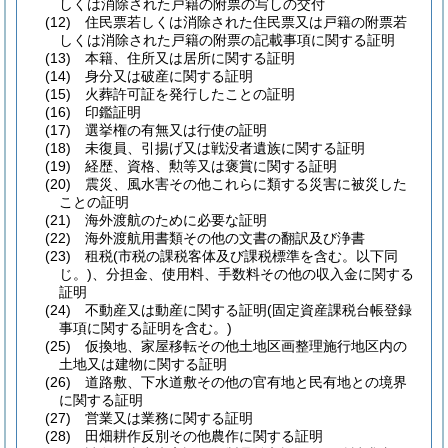
しくは消除された戸籍の附票の写しの交付
(12)
住民票若しくは消除された住民票又は戸籍の附票若
しくは消除された戸籍の附票の記載事項に関する証明
(13)
本籍、住所又は居所に関する証明
(14)
身分又は破産に関する証明
(15)
火葬許可証を発行したことの証明
(16)
印鑑証明
(17)
選挙権の有無又は行使の証明
(18)
未復員、引揚げ又は戦没者遺族に関する証明
(19)
経歴、資格、勲等又は褒賞に関する証明
(20)
震災、風水害その他これらに類する災害に被災した
ことの証明
(21)
海外渡航のために必要な証明
(22)
海外渡航用書類その他の文書の翻訳及び浄書
(23)
租税
(市税の課税客体及び課税標準を含む。以下同
じ。)
、分担金、使用料、手数料その他の収入金に関する
証明
(24)
不動産又は動産に関する証明
(固定資産課税台帳登録
事項に関する証明を含む。)
(25)
仮換地、家屋移転その他土地区画整理施行地区内の
土地又は建物に関する証明
(26)
道路敷、下水道敷その他の官有地と民有地との境界
に関する証明
(27)
営業又は業務に関する証明
(28)
田畑耕作反別その他農作に関する証明