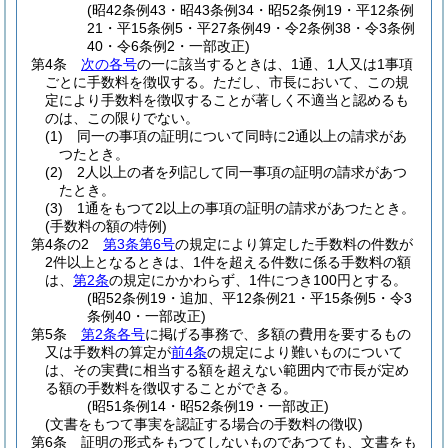
(昭42条例43・昭43条例34・昭52条例19・平12条例
21・平15条例5・平27条例49・令2条例38・令3条例
40・令6条例2・一部改正)
第4条
次の各号
の一に該当するときは、1通、1人又は1事項
ごとに手数料を徴収する。
ただし、市長において、この規
定により手数料を徴収することが著しく不適当と認めるも
のは、この限りでない。
(1)
同一の事項の証明について同時に2通以上の請求があ
つたとき。
(2)
2人以上の者を列記して同一事項の証明の請求があつ
たとき。
(3)
1通をもつて2以上の事項の証明の請求があつたとき。
(手数料の額の特例)
第4条の2
第3条第6号
の規定により算定した手数料の件数が
2件以上となるときは、1件を超える件数に係る手数料の額
は、
第2条
の規定にかかわらず、1件につき100円とする。
(昭52条例19・追加、平12条例21・平15条例5・令3
条例40・一部改正)
第5条
第2条各号
に掲げる事務で、多額の費用を要するもの
又は手数料の算定が
前4条
の規定により難いものについて
は、その実費に相当する額を超えない範囲内で市長が定め
る額の手数料を徴収することができる。
(昭51条例14・昭52条例19・一部改正)
(文書をもつて事実を認証する場合の手数料の徴収)
第6条
証明の形式をもつてしないものであつても、文書をも