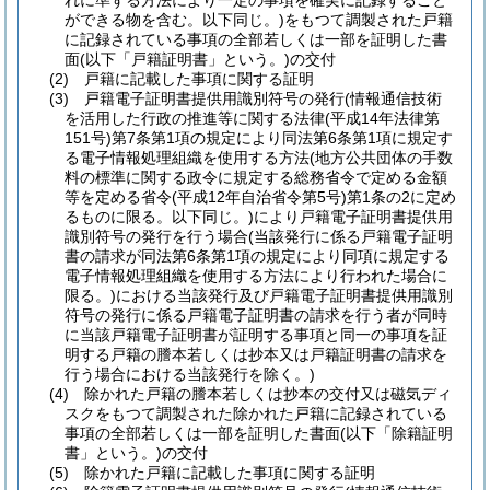
れに準ずる方法により一定の事項を確実に記録すること
ができる物を含む。以下同じ。)
をもつて調製された戸籍
に記録されている事項の全部若しくは一部を証明した書
面
(以下「戸籍証明書」という。)
の交付
(2)
戸籍に記載した事項に関する証明
(3)
戸籍電子証明書提供用識別符号の発行
(情報通信技術
を活用した行政の推進等に関する法律
(平成14年法律第
151号)
第7条第1項の規定により同法第6条第1項に規定す
る電子情報処理組織を使用する方法
(地方公共団体の手数
料の標準に関する政令に規定する総務省令で定める金額
等を定める省令
(平成12年自治省令第5号)
第1条の2に定め
るものに限る。以下同じ。)
により戸籍電子証明書提供用
識別符号の発行を行う場合
(当該発行に係る戸籍電子証明
書の請求が同法第6条第1項の規定により同項に規定する
電子情報処理組織を使用する方法により行われた場合に
限る。)
における当該発行及び戸籍電子証明書提供用識別
符号の発行に係る戸籍電子証明書の請求を行う者が同時
に当該戸籍電子証明書が証明する事項と同一の事項を証
明する戸籍の謄本若しくは抄本又は戸籍証明書の請求を
行う場合における当該発行を除く。)
(4)
除かれた戸籍の謄本若しくは抄本の交付又は磁気ディ
スクをもつて調製された除かれた戸籍に記録されている
事項の全部若しくは一部を証明した書面
(以下「除籍証明
書」という。)
の交付
(5)
除かれた戸籍に記載した事項に関する証明