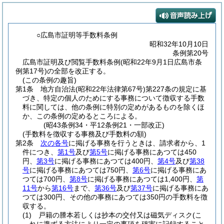
○広島市証明等手数料条例
昭和32年10月10日
条例第20号
広島市証明及び閲覧手数料条例(昭和22年9月1日広島市条
例第17号)の全部を改正する。
(この条例の趣旨)
第1条
地方自治法
(昭和22年法律第67号)
第227条の規定に基
づき、特定の個人のためにする事務について徴収する手数
料に関しては、他の条例に特別の定めがあるものを除くほ
か、この条例の定めるところによる。
(昭43条例34・平12条例21・一部改正)
(手数料を徴収する事務及び手数料の額)
第2条
次の各号
に掲げる事務を行うときは、請求者から、1
件につき、
第1号
及び
第5号
に掲げる事務にあつては450
円、
第3号
に掲げる事務にあつては400円、
第4号
及び
第38
号
に掲げる事務にあつては750円、
第6号
に掲げる事務にあ
つては700円、
第8号
に掲げる事務にあつては1,400円、
第
11号
から
第16号
まで、
第36号
及び
第37号
に掲げる事務にあ
つては300円、その他の事務にあつては350円の手数料を徴
収する。
(1)
戸籍の謄本若しくは抄本の交付又は磁気ディスク
(こ