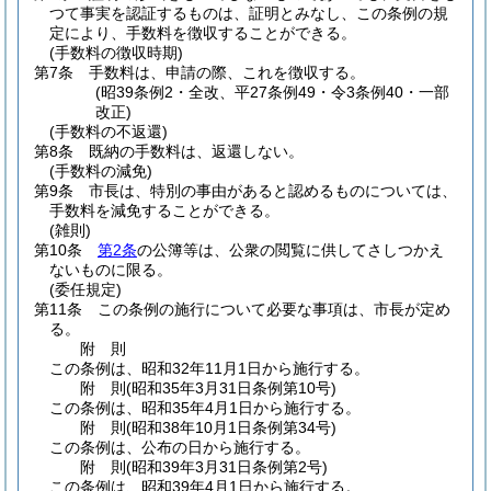
つて事実を認証するものは、証明とみなし、この条例の規
定により、手数料を徴収することができる。
(手数料の徴収時期)
第7条
手数料は、申請の際、これを徴収する。
(昭39条例2・全改、平27条例49・令3条例40・一部
改正)
(手数料の不返還)
第8条
既納の手数料は、返還しない。
(手数料の減免)
第9条
市長は、特別の事由があると認めるものについては、
手数料を減免することができる。
(雑則)
第10条
第2条
の公簿等は、公衆の閲覧に供してさしつかえ
ないものに限る。
(委任規定)
第11条
この条例の施行について必要な事項は、市長が定め
る。
附
則
この条例は、昭和32年11月1日から施行する。
附
則
(昭和35年3月31日
条例第10号)
この条例は、昭和35年4月1日から施行する。
附
則
(昭和38年10月1日
条例第34号)
この条例は、公布の日から施行する。
附
則
(昭和39年3月31日
条例第2号)
この条例は、昭和39年4月1日から施行する。