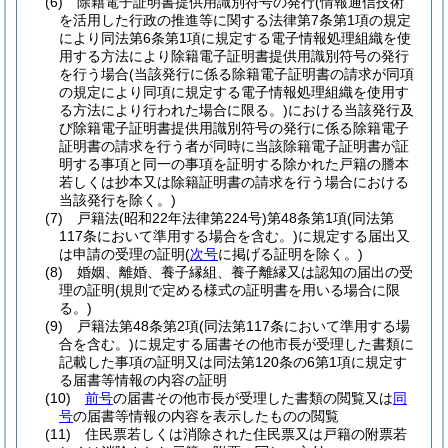
(6)
除籍電子証明書提供用識別符号の発行
(情報通信技術
を活用した行政の推進等に関する法律第7条第1項の規定
により同法第6条第1項に規定する電子情報処理組織を使
用する方法により除籍電子証明書提供用識別符号の発行
を行う場合
(当該発行に係る除籍電子証明書の請求が同項
の規定により同項に規定する電子情報処理組織を使用す
る方法により行われた場合に限る。)
における当該発行及
び除籍電子証明書提供用識別符号の発行に係る除籍電子
証明書の請求を行う者が同時に当該除籍電子証明書が証
明する事項と同一の事項を証明する除かれた戸籍の謄本
若しくは抄本又は除籍証明書の請求を行う場合における
当該発行を除く。)
(7)
戸籍法
(昭和22年法律第224号)
第48条第1項
(同法第
117条において準用する場合を含む。)
に規定する届出又
は申請の受理の証明
(
次号
に掲げる証明を除く。)
(8)
婚姻、離婚、養子縁組、養子離縁又は認知の届出の受
理の証明
(規則で定める様式の証明書を用いる場合に限
る。)
(9)
戸籍法第48条第2項
(同法第117条において準用する場
合を含む。)
に規定する届書その他市長が受理した書類に
記載した事項の証明又は同法第120条の6第1項に規定す
る届書等情報の内容の証明
(10)
前号
の届書その他市長が受理した書類の閲覧又は
同
号
の届書等情報の内容を表示したものの閲覧
(11)
住民票若しくは消除された住民票又は戸籍の附票若