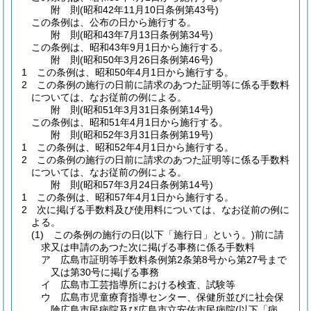
附
則
(昭和42年11月10日
条例第43号)
この条例は、公布の日から施行する。
附
則
(昭和43年7月13日
条例第34号)
この条例は、昭和43年9月1日から施行する。
附
則
(昭和50年3月26日
条例第46号)
1
この条例は、昭和50年4月1日から施行する。
2
この条例の施行の日前に請求のあつた証明等に係る手数料
については、なお従前の例による。
附
則
(昭和51年3月31日
条例第14号)
この条例は、昭和51年4月1日から施行する。
附
則
(昭和52年3月31日
条例第19号)
1
この条例は、昭和52年4月1日から施行する。
2
この条例の施行の日前に請求のあつた証明等に係る手数料
については、なお従前の例による。
附
則
(昭和57年3月24日
条例第14号)
1
この条例は、昭和57年4月1日から施行する。
2
次に掲げる手数料及び使用料については、なお従前の例に
よる。
(1)
この条例の施行の日
(以下「施行日」という。)
前に請
求又は申請のあつた次に掲げる事務に係る手数料
ア
広島市証明等手数料条例第2条第8号から第27号まで
又は第30号に掲げる事務
イ
広島市工芸指導所における検査、試験等
ウ
広島市児童療育指導センター、保健所並びに社会保
険広島市民病院及び広島市立安佐市民病院
(以下「病