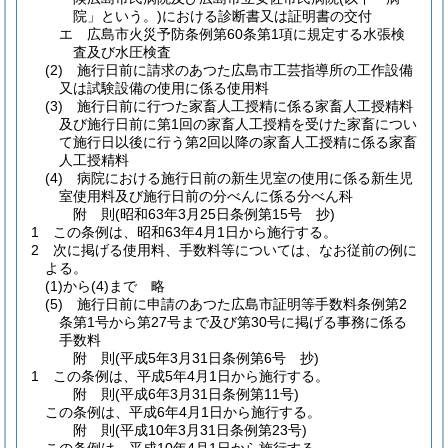
院」という。)
における診断書又は証明書の交付
エ
広島市火災予防条例第60条第1項に規定する水張検
査及び水圧検査
(2)
施行日前に請求のあつた広島市工芸指導所の工作設備
又は試験設備の使用に係る使用料
(3)
施行日前に行つた家畜人工授精に係る家畜人工授精料
及び施行日前に第1回の家畜人工授精を受けた家畜につい
て施行日以後に行う第2回以降の家畜人工授精に係る家畜
人工授精料
(4)
病院における施行日前の新生児室の使用に係る新生児
室使用料及び施行日前の分べんに係る分べん科
附
則
(昭和63年3月25日
条例第15号 抄)
1
この条例は、昭和63年4月1日から施行する。
2
次に掲げる使用料、手数料等については、なお従前の例に
よる。
(1)から(4)まで
略
(5)
施行日前に申請のあつた広島市証明等手数料条例第2
条第1号から第27号まで及び第30号に掲げる事務に係る
手数料
附
則
(平成5年3月31日
条例第6号 抄)
1
この条例は、平成5年4月1日から施行する。
附
則
(平成6年3月31日
条例第11号)
この条例は、平成6年4月1日から施行する。
附
則
(平成10年3月31日
条例第23号)