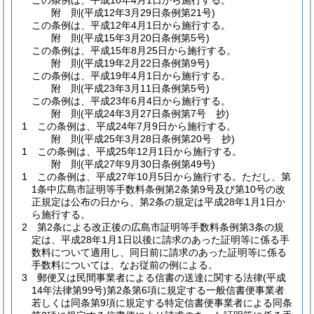
この条例は、平成10年4月1日から施行する。
附
則
(平成12年3月29日
条例第21号)
この条例は、平成12年4月1日から施行する。
附
則
(平成15年3月20日
条例第5号)
この条例は、平成15年8月25日から施行する。
附
則
(平成19年2月22日
条例第9号)
この条例は、平成19年4月1日から施行する。
附
則
(平成23年3月11日
条例第5号)
この条例は、平成23年6月4日から施行する。
附
則
(平成24年3月27日
条例第7号 抄)
1
この条例は、平成24年7月9日から施行する。
附
則
(平成25年3月28日
条例第20号 抄)
1
この条例は、平成25年12月1日から施行する。
附
則
(平成27年9月30日
条例第49号)
1
この条例は、平成27年10月5日から施行する。
ただし、第
1条中広島市証明等手数料条例第2条第9号及び第10号の改
正規定は公布の日から、第2条の規定は平成28年1月1日か
ら施行する。
2
第2条による改正後の広島市証明等手数料条例第3条の規
定は、平成28年1月1日以後に請求のあった証明等に係る手
数料について適用し、同日前に請求のあった証明等に係る
手数料については、なお従前の例による。
3
郵便又は民間事業者による信書の送達に関する法律
(平成
14年法律第99号)
第2条第6項に規定する一般信書便事業者
若しくは同条第9項に規定する特定信書便事業者による同条