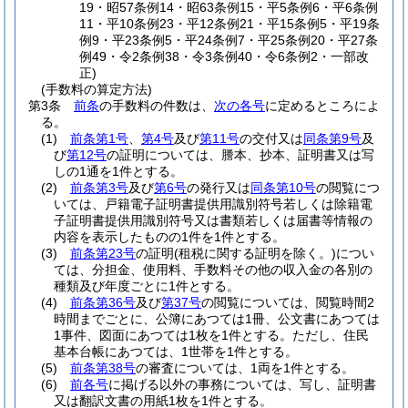
19・昭57条例14・昭63条例15・平5条例6・平6条例
11・平10条例23・平12条例21・平15条例5・平19条
例9・平23条例5・平24条例7・平25条例20・平27条
例49・令2条例38・令3条例40・令6条例2・一部改
正)
(手数料の算定方法)
第3条
前条
の手数料の件数は、
次の各号
に定めるところによ
る。
(1)
前条第1号
、
第4号
及び
第11号
の交付又は
同条第9号
及
び
第12号
の証明については、謄本、抄本、証明書又は写
しの1通を1件とする。
(2)
前条第3号
及び
第6号
の発行又は
同条第10号
の閲覧につ
いては、戸籍電子証明書提供用識別符号若しくは除籍電
子証明書提供用識別符号又は書類若しくは届書等情報の
内容を表示したものの1件を1件とする。
(3)
前条第23号
の証明
(租税に関する証明を除く。)
につい
ては、分担金、使用料、手数料その他の収入金の各別の
種類及び年度ごとに1件とする。
(4)
前条第36号
及び
第37号
の閲覧については、閲覧時間2
時間までごとに、公簿にあつては1冊、公文書にあつては
1事件、図面にあつては1枚を1件とする。
ただし、住民
基本台帳にあつては、1世帯を1件とする。
(5)
前条第38号
の審査については、1両を1件とする。
(6)
前各号
に掲げる以外の事務については、写し、証明書
又は翻訳文書の用紙1枚を1件とする。