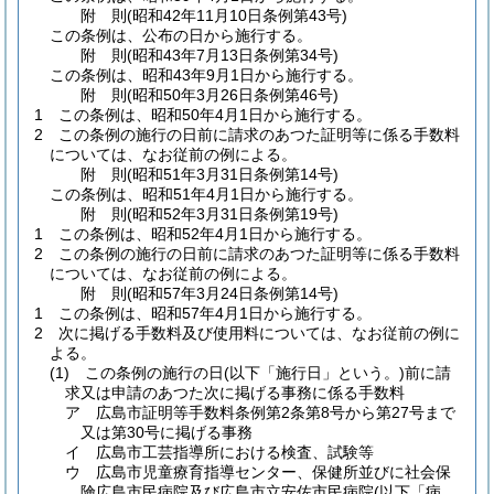
附
則
(昭和42年11月10日
条例第43号)
この条例は、公布の日から施行する。
附
則
(昭和43年7月13日
条例第34号)
この条例は、昭和43年9月1日から施行する。
附
則
(昭和50年3月26日
条例第46号)
1
この条例は、昭和50年4月1日から施行する。
2
この条例の施行の日前に請求のあつた証明等に係る手数料
については、なお従前の例による。
附
則
(昭和51年3月31日
条例第14号)
この条例は、昭和51年4月1日から施行する。
附
則
(昭和52年3月31日
条例第19号)
1
この条例は、昭和52年4月1日から施行する。
2
この条例の施行の日前に請求のあつた証明等に係る手数料
については、なお従前の例による。
附
則
(昭和57年3月24日
条例第14号)
1
この条例は、昭和57年4月1日から施行する。
2
次に掲げる手数料及び使用料については、なお従前の例に
よる。
(1)
この条例の施行の日
(以下「施行日」という。)
前に請
求又は申請のあつた次に掲げる事務に係る手数料
ア
広島市証明等手数料条例第2条第8号から第27号まで
又は第30号に掲げる事務
イ
広島市工芸指導所における検査、試験等
ウ
広島市児童療育指導センター、保健所並びに社会保
険広島市民病院及び広島市立安佐市民病院
(以下「病