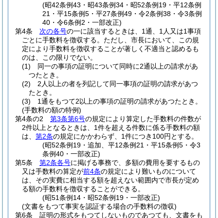
(昭42条例43・昭43条例34・昭52条例19・平12条例
21・平15条例5・平27条例49・令2条例38・令3条例
40・令6条例2・一部改正)
第4条
次の各号
の一に該当するときは、1通、1人又は1事項
ごとに手数料を徴収する。
ただし、市長において、この規
定により手数料を徴収することが著しく不適当と認めるも
のは、この限りでない。
(1)
同一の事項の証明について同時に2通以上の請求があ
つたとき。
(2)
2人以上の者を列記して同一事項の証明の請求があつ
たとき。
(3)
1通をもつて2以上の事項の証明の請求があつたとき。
(手数料の額の特例)
第4条の2
第3条第6号
の規定により算定した手数料の件数が
2件以上となるときは、1件を超える件数に係る手数料の額
は、
第2条
の規定にかかわらず、1件につき100円とする。
(昭52条例19・追加、平12条例21・平15条例5・令3
条例40・一部改正)
第5条
第2条各号
に掲げる事務で、多額の費用を要するもの
又は手数料の算定が
前4条
の規定により難いものについて
は、その実費に相当する額を超えない範囲内で市長が定め
る額の手数料を徴収することができる。
(昭51条例14・昭52条例19・一部改正)
(文書をもつて事実を認証する場合の手数料の徴収)
第6条
証明の形式をもつてしないものであつても、文書をも