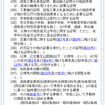
(29)
請負工事出来高証明、製品納入証明その他請求者
が、資金の融通を受けるために必要な証明
(30)
工事施行証明、請負工事入札参加証明その他請求者
が他の官公庁の指名請負業者となるために必要な証明
(31)
市有財産の譲渡又は貸付けに関する証明
(32)
市立学校
(小学校、新制中学校、中等教育学校の前期
課程及び特別支援学校を除く。)
の卒業、成績、単位修
得、人物その他生徒又は学生に関する証明。
ただし、在
学中の生徒又は学生に係る証明を除く。
(33)
文書の受理に関する証明
(
第7号
及び
第8号
に掲げる証
明を除く。)
(34)
許可証その他の証書を発行したことの証明
(
第15号
に
掲げる証明を除く。)
(35)
公簿、公文書又は図面
(以下「公簿等」という。)
の写
しの交付
(
第1号
及び
第4号
に掲げる謄本及び抄本並びに
第
11号
に掲げる写しの交付を除く。)
(36)
住民基本台帳の閲覧
(37)
公簿等の閲覧
(
第10号
及び
前号
に掲げる閲覧を除
く。)
(38)
道路運送車両法
(昭和26年法律第185号)
第34条第2項
(同法第73条第2項において準用する場合を含む。)
の規定
に基づく臨時運行の許可の申請に対する審査
(39)
その他
前各号
に準ずる事務で、市長において手数料
の徴収を適当と認める事務
(昭35条例10・昭42条例43・昭50条例46・昭52条例