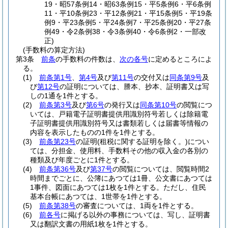
19・昭57条例14・昭63条例15・平5条例6・平6条例
11・平10条例23・平12条例21・平15条例5・平19条
例9・平23条例5・平24条例7・平25条例20・平27条
例49・令2条例38・令3条例40・令6条例2・一部改
正)
(手数料の算定方法)
第3条
前条
の手数料の件数は、
次の各号
に定めるところによ
る。
(1)
前条第1号
、
第4号
及び
第11号
の交付又は
同条第9号
及
び
第12号
の証明については、謄本、抄本、証明書又は写
しの1通を1件とする。
(2)
前条第3号
及び
第6号
の発行又は
同条第10号
の閲覧につ
いては、戸籍電子証明書提供用識別符号若しくは除籍電
子証明書提供用識別符号又は書類若しくは届書等情報の
内容を表示したものの1件を1件とする。
(3)
前条第23号
の証明
(租税に関する証明を除く。)
につい
ては、分担金、使用料、手数料その他の収入金の各別の
種類及び年度ごとに1件とする。
(4)
前条第36号
及び
第37号
の閲覧については、閲覧時間2
時間までごとに、公簿にあつては1冊、公文書にあつては
1事件、図面にあつては1枚を1件とする。
ただし、住民
基本台帳にあつては、1世帯を1件とする。
(5)
前条第38号
の審査については、1両を1件とする。
(6)
前各号
に掲げる以外の事務については、写し、証明書
又は翻訳文書の用紙1枚を1件とする。