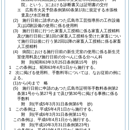
院」という。)
における診断書又は証明書の交付
エ
広島市火災予防条例第60条第1項に規定する水張検
査及び水圧検査
(2)
施行日前に請求のあつた広島市工芸指導所の工作設備
又は試験設備の使用に係る使用料
(3)
施行日前に行つた家畜人工授精に係る家畜人工授精料
及び施行日前に第1回の家畜人工授精を受けた家畜につい
て施行日以後に行う第2回以降の家畜人工授精に係る家畜
人工授精料
(4)
病院における施行日前の新生児室の使用に係る新生児
室使用料及び施行日前の分べんに係る分べん科
附
則
(昭和63年3月25日
条例第15号 抄)
1
この条例は、昭和63年4月1日から施行する。
2
次に掲げる使用料、手数料等については、なお従前の例に
よる。
(1)から(4)まで
略
(5)
施行日前に申請のあつた広島市証明等手数料条例第2
条第1号から第27号まで及び第30号に掲げる事務に係る
手数料
附
則
(平成5年3月31日
条例第6号 抄)
1
この条例は、平成5年4月1日から施行する。
附
則
(平成6年3月31日
条例第11号)
この条例は、平成6年4月1日から施行する。
附
則
(平成10年3月31日
条例第23号)