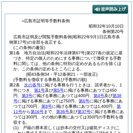
○広島市証明等手数料条例
昭和32年10月10日
条例第20号
広島市証明及び閲覧手数料条例(昭和22年9月1日広島市条
例第17号)の全部を改正する。
(この条例の趣旨)
第1条
地方自治法
(昭和22年法律第67号)
第227条の規定に基
づき、特定の個人のためにする事務について徴収する手数
料に関しては、他の条例に特別の定めがあるものを除くほ
か、この条例の定めるところによる。
(昭43条例34・平12条例21・一部改正)
(手数料を徴収する事務及び手数料の額)
第2条
次の各号
に掲げる事務を行うときは、請求者から、1
件につき、
第1号
及び
第5号
に掲げる事務にあつては450
円、
第3号
に掲げる事務にあつては400円、
第4号
及び
第38
号
に掲げる事務にあつては750円、
第6号
に掲げる事務にあ
つては700円、
第8号
に掲げる事務にあつては1,400円、
第
11号
から
第16号
まで、
第36号
及び
第37号
に掲げる事務にあ
つては300円、その他の事務にあつては350円の手数料を徴
収する。
(1)
戸籍の謄本若しくは抄本の交付又は磁気ディスク
(こ