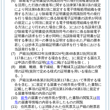
(6)
除籍電子証明書提供用識別符号の発行
(情報通信技術
を活用した行政の推進等に関する法律第7条第1項の規定
により同法第6条第1項に規定する電子情報処理組織を使
用する方法により除籍電子証明書提供用識別符号の発行
を行う場合
(当該発行に係る除籍電子証明書の請求が同項
の規定により同項に規定する電子情報処理組織を使用す
る方法により行われた場合に限る。)
における当該発行及
び除籍電子証明書提供用識別符号の発行に係る除籍電子
証明書の請求を行う者が同時に当該除籍電子証明書が証
明する事項と同一の事項を証明する除かれた戸籍の謄本
若しくは抄本又は除籍証明書の請求を行う場合における
当該発行を除く。)
(7)
戸籍法
(昭和22年法律第224号)
第48条第1項
(同法第
117条において準用する場合を含む。)
に規定する届出又
は申請の受理の証明
(
次号
に掲げる証明を除く。)
(8)
婚姻、離婚、養子縁組、養子離縁又は認知の届出の受
理の証明
(規則で定める様式の証明書を用いる場合に限
る。)
(9)
戸籍法第48条第2項
(同法第117条において準用する場
合を含む。)
に規定する届書その他市長が受理した書類に
記載した事項の証明又は同法第120条の6第1項に規定す
る届書等情報の内容の証明
(10)
前号
の届書その他市長が受理した書類の閲覧又は
同
号
の届書等情報の内容を表示したものの閲覧
(11)
住民票若しくは消除された住民票又は戸籍の附票若