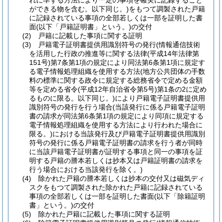
れに準ずる方法により一定の事項を確実に記録すること
ができる物を含む。以下同じ。)
をもつて調製された戸籍
に記録されている事項の全部若しくは一部を証明した書
面
(以下「戸籍証明書」という。)
の交付
(2)
戸籍に記載した事項に関する証明
(3)
戸籍電子証明書提供用識別符号の発行
(情報通信技術
を活用した行政の推進等に関する法律
(平成14年法律第
151号)
第7条第1項の規定により同法第6条第1項に規定す
る電子情報処理組織を使用する方法
(地方公共団体の手数
料の標準に関する政令に規定する総務省令で定める金額
等を定める省令
(平成12年自治省令第5号)
第1条の2に定め
るものに限る。以下同じ。)
により戸籍電子証明書提供用
識別符号の発行を行う場合
(当該発行に係る戸籍電子証明
書の請求が同法第6条第1項の規定により同項に規定する
電子情報処理組織を使用する方法により行われた場合に
限る。)
における当該発行及び戸籍電子証明書提供用識別
符号の発行に係る戸籍電子証明書の請求を行う者が同時
に当該戸籍電子証明書が証明する事項と同一の事項を証
明する戸籍の謄本若しくは抄本又は戸籍証明書の請求を
行う場合における当該発行を除く。)
(4)
除かれた戸籍の謄本若しくは抄本の交付又は磁気ディ
スクをもつて調製された除かれた戸籍に記録されている
事項の全部若しくは一部を証明した書面
(以下「除籍証明
書」という。)
の交付
(5)
除かれた戸籍に記載した事項に関する証明