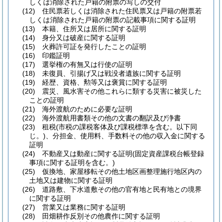
しくは消除された戸籍の附票の写しの交付
(12)
住民票若しくは消除された住民票又は戸籍の附票若
しくは消除された戸籍の附票の記載事項に関する証明
(13)
本籍、住所又は居所に関する証明
(14)
身分又は破産に関する証明
(15)
火葬許可証を発行したことの証明
(16)
印鑑証明
(17)
選挙権の有無又は行使の証明
(18)
未復員、引揚げ又は戦没者遺族に関する証明
(19)
経歴、資格、勲等又は褒賞に関する証明
(20)
震災、風水害その他これらに類する災害に被災した
ことの証明
(21)
海外渡航のために必要な証明
(22)
海外渡航用書類その他の文書の翻訳及び浄書
(23)
租税
(市税の課税客体及び課税標準を含む。以下同
じ。)
、分担金、使用料、手数料その他の収入金に関する
証明
(24)
不動産又は動産に関する証明
(固定資産課税台帳登録
事項に関する証明を含む。)
(25)
仮換地、家屋移転その他土地区画整理施行地区内の
土地又は建物に関する証明
(26)
道路敷、下水道敷その他の官有地と民有地との境界
に関する証明
(27)
営業又は業務に関する証明
(28)
田畑耕作反別その他農作に関する証明