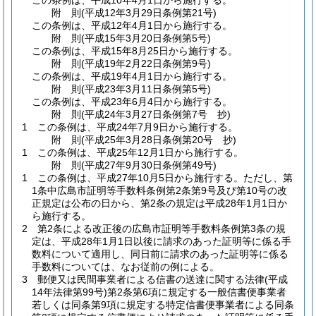
この条例は、平成10年4月1日から施行する。
附
則
(平成12年3月29日
条例第21号)
この条例は、平成12年4月1日から施行する。
附
則
(平成15年3月20日
条例第5号)
この条例は、平成15年8月25日から施行する。
附
則
(平成19年2月22日
条例第9号)
この条例は、平成19年4月1日から施行する。
附
則
(平成23年3月11日
条例第5号)
この条例は、平成23年6月4日から施行する。
附
則
(平成24年3月27日
条例第7号 抄)
1
この条例は、平成24年7月9日から施行する。
附
則
(平成25年3月28日
条例第20号 抄)
1
この条例は、平成25年12月1日から施行する。
附
則
(平成27年9月30日
条例第49号)
1
この条例は、平成27年10月5日から施行する。
ただし、第
1条中広島市証明等手数料条例第2条第9号及び第10号の改
正規定は公布の日から、第2条の規定は平成28年1月1日か
ら施行する。
2
第2条による改正後の広島市証明等手数料条例第3条の規
定は、平成28年1月1日以後に請求のあった証明等に係る手
数料について適用し、同日前に請求のあった証明等に係る
手数料については、なお従前の例による。
3
郵便又は民間事業者による信書の送達に関する法律
(平成
14年法律第99号)
第2条第6項に規定する一般信書便事業者
若しくは同条第9項に規定する特定信書便事業者による同条