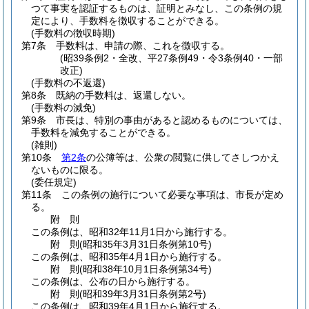
つて事実を認証するものは、証明とみなし、この条例の規
定により、手数料を徴収することができる。
(手数料の徴収時期)
第7条
手数料は、申請の際、これを徴収する。
(昭39条例2・全改、平27条例49・令3条例40・一部
改正)
(手数料の不返還)
第8条
既納の手数料は、返還しない。
(手数料の減免)
第9条
市長は、特別の事由があると認めるものについては、
手数料を減免することができる。
(雑則)
第10条
第2条
の公簿等は、公衆の閲覧に供してさしつかえ
ないものに限る。
(委任規定)
第11条
この条例の施行について必要な事項は、市長が定め
る。
附
則
この条例は、昭和32年11月1日から施行する。
附
則
(昭和35年3月31日
条例第10号)
この条例は、昭和35年4月1日から施行する。
附
則
(昭和38年10月1日
条例第34号)
この条例は、公布の日から施行する。
附
則
(昭和39年3月31日
条例第2号)
この条例は、昭和39年4月1日から施行する。