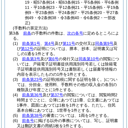
19・昭57条例14・昭63条例15・平5条例6・平6条例
11・平10条例23・平12条例21・平15条例5・平19条
例9・平23条例5・平24条例7・平25条例20・平27条
例49・令2条例38・令3条例40・令6条例2・一部改
正)
(手数料の算定方法)
第3条
前条
の手数料の件数は、
次の各号
に定めるところによ
る。
(1)
前条第1号
、
第4号
及び
第11号
の交付又は
同条第9号
及
び
第12号
の証明については、謄本、抄本、証明書又は写
しの1通を1件とする。
(2)
前条第3号
及び
第6号
の発行又は
同条第10号
の閲覧につ
いては、戸籍電子証明書提供用識別符号若しくは除籍電
子証明書提供用識別符号又は書類若しくは届書等情報の
内容を表示したものの1件を1件とする。
(3)
前条第23号
の証明
(租税に関する証明を除く。)
につい
ては、分担金、使用料、手数料その他の収入金の各別の
種類及び年度ごとに1件とする。
(4)
前条第36号
及び
第37号
の閲覧については、閲覧時間2
時間までごとに、公簿にあつては1冊、公文書にあつては
1事件、図面にあつては1枚を1件とする。
ただし、住民
基本台帳にあつては、1世帯を1件とする。
(5)
前条第38号
の審査については、1両を1件とする。
(6)
前各号
に掲げる以外の事務については、写し、証明書
又は翻訳文書の用紙1枚を1件とする。