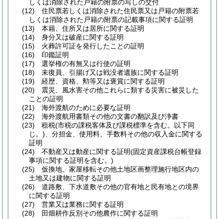
しくは消除された戸籍の附票の写しの交付
(12)
住民票若しくは消除された住民票又は戸籍の附票若
しくは消除された戸籍の附票の記載事項に関する証明
(13)
本籍、住所又は居所に関する証明
(14)
身分又は破産に関する証明
(15)
火葬許可証を発行したことの証明
(16)
印鑑証明
(17)
選挙権の有無又は行使の証明
(18)
未復員、引揚げ又は戦没者遺族に関する証明
(19)
経歴、資格、勲等又は褒賞に関する証明
(20)
震災、風水害その他これらに類する災害に被災した
ことの証明
(21)
海外渡航のために必要な証明
(22)
海外渡航用書類その他の文書の翻訳及び浄書
(23)
租税
(市税の課税客体及び課税標準を含む。以下同
じ。)
、分担金、使用料、手数料その他の収入金に関する
証明
(24)
不動産又は動産に関する証明
(固定資産課税台帳登録
事項に関する証明を含む。)
(25)
仮換地、家屋移転その他土地区画整理施行地区内の
土地又は建物に関する証明
(26)
道路敷、下水道敷その他の官有地と民有地との境界
に関する証明
(27)
営業又は業務に関する証明
(28)
田畑耕作反別その他農作に関する証明