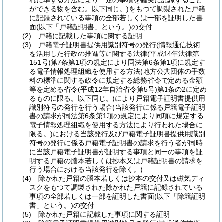
れに準ずる方法により一定の事項を確実に記録すること
ができる物を含む。以下同じ。)
をもつて調製された戸籍
に記録されている事項の全部若しくは一部を証明した書
面
(以下「戸籍証明書」という。)
の交付
(2)
戸籍に記載した事項に関する証明
(3)
戸籍電子証明書提供用識別符号の発行
(情報通信技術
を活用した行政の推進等に関する法律
(平成14年法律第
151号)
第7条第1項の規定により同法第6条第1項に規定す
る電子情報処理組織を使用する方法
(地方公共団体の手数
料の標準に関する政令に規定する総務省令で定める金額
等を定める省令
(平成12年自治省令第5号)
第1条の2に定め
るものに限る。以下同じ。)
により戸籍電子証明書提供用
識別符号の発行を行う場合
(当該発行に係る戸籍電子証明
書の請求が同法第6条第1項の規定により同項に規定する
電子情報処理組織を使用する方法により行われた場合に
限る。)
における当該発行及び戸籍電子証明書提供用識別
符号の発行に係る戸籍電子証明書の請求を行う者が同時
に当該戸籍電子証明書が証明する事項と同一の事項を証
明する戸籍の謄本若しくは抄本又は戸籍証明書の請求を
行う場合における当該発行を除く。)
(4)
除かれた戸籍の謄本若しくは抄本の交付又は磁気ディ
スクをもつて調製された除かれた戸籍に記録されている
事項の全部若しくは一部を証明した書面
(以下「除籍証明
書」という。)
の交付
(5)
除かれた戸籍に記載した事項に関する証明