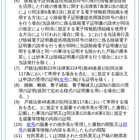
(6)
除籍電子証明書提供用識別符号の発行
(情報通信技術
を活用した行政の推進等に関する法律第7条第1項の規定
により同法第6条第1項に規定する電子情報処理組織を使
用する方法により除籍電子証明書提供用識別符号の発行
を行う場合
(当該発行に係る除籍電子証明書の請求が同項
の規定により同項に規定する電子情報処理組織を使用す
る方法により行われた場合に限る。)
における当該発行及
び除籍電子証明書提供用識別符号の発行に係る除籍電子
証明書の請求を行う者が同時に当該除籍電子証明書が証
明する事項と同一の事項を証明する除かれた戸籍の謄本
若しくは抄本又は除籍証明書の請求を行う場合における
当該発行を除く。)
(7)
戸籍法
(昭和22年法律第224号)
第48条第1項
(同法第
117条において準用する場合を含む。)
に規定する届出又
は申請の受理の証明
(
次号
に掲げる証明を除く。)
(8)
婚姻、離婚、養子縁組、養子離縁又は認知の届出の受
理の証明
(規則で定める様式の証明書を用いる場合に限
る。)
(9)
戸籍法第48条第2項
(同法第117条において準用する場
合を含む。)
に規定する届書その他市長が受理した書類に
記載した事項の証明又は同法第120条の6第1項に規定す
る届書等情報の内容の証明
(10)
前号
の届書その他市長が受理した書類の閲覧又は
同
号
の届書等情報の内容を表示したものの閲覧
(11)
住民票若しくは消除された住民票又は戸籍の附票若