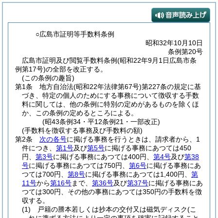
○広島市証明等手数料条例
昭和32年10月10日
条例第20号
広島市証明及び閲覧手数料条例(昭和22年9月1日広島市条
例第17号)の全部を改正する。
(この条例の趣旨)
第1条
地方自治法
(昭和22年法律第67号)
第227条の規定に基
づき、特定の個人のためにする事務について徴収する手数
料に関しては、他の条例に特別の定めがあるものを除くほ
か、この条例の定めるところによる。
(昭43条例34・平12条例21・一部改正)
(手数料を徴収する事務及び手数料の額)
第2条
次の各号
に掲げる事務を行うときは、請求者から、1
件につき、
第1号
及び
第5号
に掲げる事務にあつては450
円、
第3号
に掲げる事務にあつては400円、
第4号
及び
第38
号
に掲げる事務にあつては750円、
第6号
に掲げる事務にあ
つては700円、
第8号
に掲げる事務にあつては1,400円、
第
11号
から
第16号
まで、
第36号
及び
第37号
に掲げる事務にあ
つては300円、その他の事務にあつては350円の手数料を徴
収する。
(1)
戸籍の謄本若しくは抄本の交付又は磁気ディスク
(こ