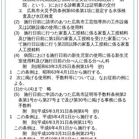
院」という。)
における診断書又は証明書の交付
エ
広島市火災予防条例第60条第1項に規定する水張検
査及び水圧検査
(2)
施行日前に請求のあつた広島市工芸指導所の工作設備
又は試験設備の使用に係る使用料
(3)
施行日前に行つた家畜人工授精に係る家畜人工授精料
及び施行日前に第1回の家畜人工授精を受けた家畜につい
て施行日以後に行う第2回以降の家畜人工授精に係る家畜
人工授精料
(4)
病院における施行日前の新生児室の使用に係る新生児
室使用料及び施行日前の分べんに係る分べん科
附
則
(昭和63年3月25日
条例第15号 抄)
1
この条例は、昭和63年4月1日から施行する。
2
次に掲げる使用料、手数料等については、なお従前の例に
よる。
(1)から(4)まで
略
(5)
施行日前に申請のあつた広島市証明等手数料条例第2
条第1号から第27号まで及び第30号に掲げる事務に係る
手数料
附
則
(平成5年3月31日
条例第6号 抄)
1
この条例は、平成5年4月1日から施行する。
附
則
(平成6年3月31日
条例第11号)
この条例は、平成6年4月1日から施行する。
附
則
(平成10年3月31日
条例第23号)