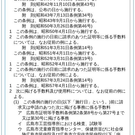
附
則
(昭和42年11月10日
条例第43号)
この条例は、公布の日から施行する。
附
則
(昭和43年7月13日
条例第34号)
この条例は、昭和43年9月1日から施行する。
附
則
(昭和50年3月26日
条例第46号)
1
この条例は、昭和50年4月1日から施行する。
2
この条例の施行の日前に請求のあつた証明等に係る手数料
については、なお従前の例による。
附
則
(昭和51年3月31日
条例第14号)
この条例は、昭和51年4月1日から施行する。
附
則
(昭和52年3月31日
条例第19号)
1
この条例は、昭和52年4月1日から施行する。
2
この条例の施行の日前に請求のあつた証明等に係る手数料
については、なお従前の例による。
附
則
(昭和57年3月24日
条例第14号)
1
この条例は、昭和57年4月1日から施行する。
2
次に掲げる手数料及び使用料については、なお従前の例に
よる。
(1)
この条例の施行の日
(以下「施行日」という。)
前に請
求又は申請のあつた次に掲げる事務に係る手数料
ア
広島市証明等手数料条例第2条第8号から第27号まで
又は第30号に掲げる事務
イ
広島市工芸指導所における検査、試験等
ウ
広島市児童療育指導センター、保健所並びに社会保
険広島市民病院及び広島市立安佐市民病院
(以下「病