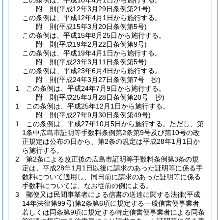
この条例は、平成10年4月1日から施行する。
附
則
(平成12年3月29日
条例第21号)
この条例は、平成12年4月1日から施行する。
附
則
(平成15年3月20日
条例第5号)
この条例は、平成15年8月25日から施行する。
附
則
(平成19年2月22日
条例第9号)
この条例は、平成19年4月1日から施行する。
附
則
(平成23年3月11日
条例第5号)
この条例は、平成23年6月4日から施行する。
附
則
(平成24年3月27日
条例第7号 抄)
1
この条例は、平成24年7月9日から施行する。
附
則
(平成25年3月28日
条例第20号 抄)
1
この条例は、平成25年12月1日から施行する。
附
則
(平成27年9月30日
条例第49号)
1
この条例は、平成27年10月5日から施行する。
ただし、第
1条中広島市証明等手数料条例第2条第9号及び第10号の改
正規定は公布の日から、第2条の規定は平成28年1月1日か
ら施行する。
2
第2条による改正後の広島市証明等手数料条例第3条の規
定は、平成28年1月1日以後に請求のあった証明等に係る手
数料について適用し、同日前に請求のあった証明等に係る
手数料については、なお従前の例による。
3
郵便又は民間事業者による信書の送達に関する法律
(平成
14年法律第99号)
第2条第6項に規定する一般信書便事業者
若しくは同条第9項に規定する特定信書便事業者による同条