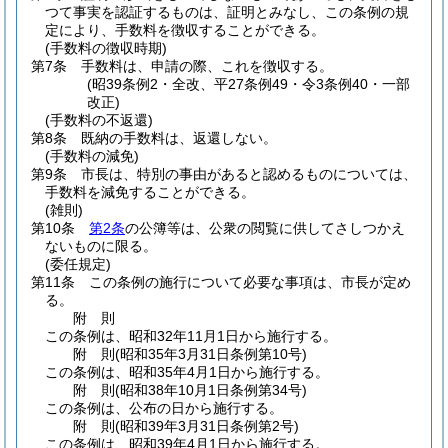
つて事実を認証するものは、証明とみなし、この条例の規
定により、手数料を徴収することができる。
(手数料の徴収時期)
第7条
手数料は、申請の際、これを徴収する。
(昭39条例2・全改、平27条例49・令3条例40・一部
改正)
(手数料の不返還)
第8条
既納の手数料は、返還しない。
(手数料の減免)
第9条
市長は、特別の事由があると認めるものについては、
手数料を減免することができる。
(雑則)
第10条
第2条
の公簿等は、公衆の閲覧に供してさしつかえ
ないものに限る。
(委任規定)
第11条
この条例の施行について必要な事項は、市長が定め
る。
附
則
この条例は、昭和32年11月1日から施行する。
附
則
(昭和35年3月31日
条例第10号)
この条例は、昭和35年4月1日から施行する。
附
則
(昭和38年10月1日
条例第34号)
この条例は、公布の日から施行する。
附
則
(昭和39年3月31日
条例第2号)
この条例は、昭和39年4月1日から施行する。