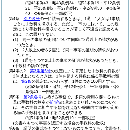
(昭42条例43・昭43条例34・昭52条例19・平12条例
21・平15条例5・平27条例49・令2条例38・令3条例
40・令6条例2・一部改正)
第4条
次の各号
の一に該当するときは、1通、1人又は1事項
ごとに手数料を徴収する。
ただし、市長において、この規
定により手数料を徴収することが著しく不適当と認めるも
のは、この限りでない。
(1)
同一の事項の証明について同時に2通以上の請求があ
つたとき。
(2)
2人以上の者を列記して同一事項の証明の請求があつ
たとき。
(3)
1通をもつて2以上の事項の証明の請求があつたとき。
(手数料の額の特例)
第4条の2
第3条第6号
の規定により算定した手数料の件数が
2件以上となるときは、1件を超える件数に係る手数料の額
は、
第2条
の規定にかかわらず、1件につき100円とする。
(昭52条例19・追加、平12条例21・平15条例5・令3
条例40・一部改正)
第5条
第2条各号
に掲げる事務で、多額の費用を要するもの
又は手数料の算定が
前4条
の規定により難いものについて
は、その実費に相当する額を超えない範囲内で市長が定め
る額の手数料を徴収することができる。
(昭51条例14・昭52条例19・一部改正)
(文書をもつて事実を認証する場合の手数料の徴収)
第6条
証明の形式をもつてしないものであつても、文書をも