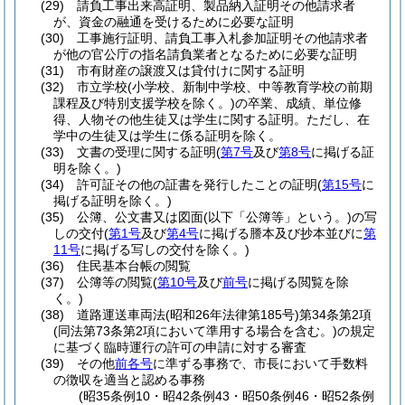
(29)
請負工事出来高証明、製品納入証明その他請求者
が、資金の融通を受けるために必要な証明
(30)
工事施行証明、請負工事入札参加証明その他請求者
が他の官公庁の指名請負業者となるために必要な証明
(31)
市有財産の譲渡又は貸付けに関する証明
(32)
市立学校
(小学校、新制中学校、中等教育学校の前期
課程及び特別支援学校を除く。)
の卒業、成績、単位修
得、人物その他生徒又は学生に関する証明。
ただし、在
学中の生徒又は学生に係る証明を除く。
(33)
文書の受理に関する証明
(
第7号
及び
第8号
に掲げる証
明を除く。)
(34)
許可証その他の証書を発行したことの証明
(
第15号
に
掲げる証明を除く。)
(35)
公簿、公文書又は図面
(以下「公簿等」という。)
の写
しの交付
(
第1号
及び
第4号
に掲げる謄本及び抄本並びに
第
11号
に掲げる写しの交付を除く。)
(36)
住民基本台帳の閲覧
(37)
公簿等の閲覧
(
第10号
及び
前号
に掲げる閲覧を除
く。)
(38)
道路運送車両法
(昭和26年法律第185号)
第34条第2項
(同法第73条第2項において準用する場合を含む。)
の規定
に基づく臨時運行の許可の申請に対する審査
(39)
その他
前各号
に準ずる事務で、市長において手数料
の徴収を適当と認める事務
(昭35条例10・昭42条例43・昭50条例46・昭52条例