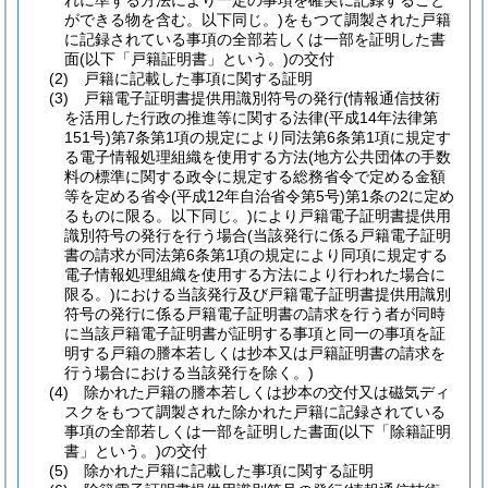
れに準ずる方法により一定の事項を確実に記録すること
ができる物を含む。以下同じ。)
をもつて調製された戸籍
に記録されている事項の全部若しくは一部を証明した書
面
(以下「戸籍証明書」という。)
の交付
(2)
戸籍に記載した事項に関する証明
(3)
戸籍電子証明書提供用識別符号の発行
(情報通信技術
を活用した行政の推進等に関する法律
(平成14年法律第
151号)
第7条第1項の規定により同法第6条第1項に規定す
る電子情報処理組織を使用する方法
(地方公共団体の手数
料の標準に関する政令に規定する総務省令で定める金額
等を定める省令
(平成12年自治省令第5号)
第1条の2に定め
るものに限る。以下同じ。)
により戸籍電子証明書提供用
識別符号の発行を行う場合
(当該発行に係る戸籍電子証明
書の請求が同法第6条第1項の規定により同項に規定する
電子情報処理組織を使用する方法により行われた場合に
限る。)
における当該発行及び戸籍電子証明書提供用識別
符号の発行に係る戸籍電子証明書の請求を行う者が同時
に当該戸籍電子証明書が証明する事項と同一の事項を証
明する戸籍の謄本若しくは抄本又は戸籍証明書の請求を
行う場合における当該発行を除く。)
(4)
除かれた戸籍の謄本若しくは抄本の交付又は磁気ディ
スクをもつて調製された除かれた戸籍に記録されている
事項の全部若しくは一部を証明した書面
(以下「除籍証明
書」という。)
の交付
(5)
除かれた戸籍に記載した事項に関する証明