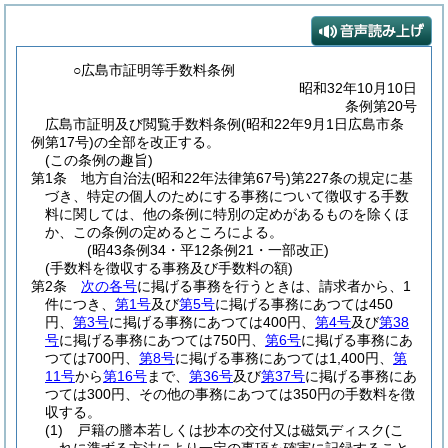
○広島市証明等手数料条例
昭和32年10月10日
条例第20号
広島市証明及び閲覧手数料条例(昭和22年9月1日広島市条
例第17号)の全部を改正する。
(この条例の趣旨)
第1条
地方自治法
(昭和22年法律第67号)
第227条の規定に基
づき、特定の個人のためにする事務について徴収する手数
料に関しては、他の条例に特別の定めがあるものを除くほ
か、この条例の定めるところによる。
(昭43条例34・平12条例21・一部改正)
(手数料を徴収する事務及び手数料の額)
第2条
次の各号
に掲げる事務を行うときは、請求者から、1
件につき、
第1号
及び
第5号
に掲げる事務にあつては450
円、
第3号
に掲げる事務にあつては400円、
第4号
及び
第38
号
に掲げる事務にあつては750円、
第6号
に掲げる事務にあ
つては700円、
第8号
に掲げる事務にあつては1,400円、
第
11号
から
第16号
まで、
第36号
及び
第37号
に掲げる事務にあ
つては300円、その他の事務にあつては350円の手数料を徴
収する。
(1)
戸籍の謄本若しくは抄本の交付又は磁気ディスク
(こ