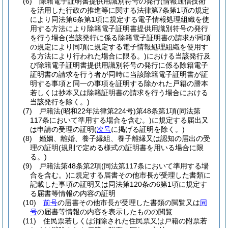
(6)
除籍電子証明書提供用識別符号の発行
(情報通信技術
を活用した行政の推進等に関する法律第7条第1項の規定
により同法第6条第1項に規定する電子情報処理組織を使
用する方法により除籍電子証明書提供用識別符号の発行
を行う場合
(当該発行に係る除籍電子証明書の請求が同項
の規定により同項に規定する電子情報処理組織を使用す
る方法により行われた場合に限る。)
における当該発行及
び除籍電子証明書提供用識別符号の発行に係る除籍電子
証明書の請求を行う者が同時に当該除籍電子証明書が証
明する事項と同一の事項を証明する除かれた戸籍の謄本
若しくは抄本又は除籍証明書の請求を行う場合における
当該発行を除く。)
(7)
戸籍法
(昭和22年法律第224号)
第48条第1項
(同法第
117条において準用する場合を含む。)
に規定する届出又
は申請の受理の証明
(
次号
に掲げる証明を除く。)
(8)
婚姻、離婚、養子縁組、養子離縁又は認知の届出の受
理の証明
(規則で定める様式の証明書を用いる場合に限
る。)
(9)
戸籍法第48条第2項
(同法第117条において準用する場
合を含む。)
に規定する届書その他市長が受理した書類に
記載した事項の証明又は同法第120条の6第1項に規定す
る届書等情報の内容の証明
(10)
前号
の届書その他市長が受理した書類の閲覧又は
同
号
の届書等情報の内容を表示したものの閲覧
(11)
住民票若しくは消除された住民票又は戸籍の附票若