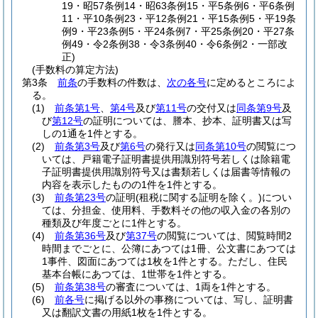
19・昭57条例14・昭63条例15・平5条例6・平6条例
11・平10条例23・平12条例21・平15条例5・平19条
例9・平23条例5・平24条例7・平25条例20・平27条
例49・令2条例38・令3条例40・令6条例2・一部改
正)
(手数料の算定方法)
第3条
前条
の手数料の件数は、
次の各号
に定めるところによ
る。
(1)
前条第1号
、
第4号
及び
第11号
の交付又は
同条第9号
及
び
第12号
の証明については、謄本、抄本、証明書又は写
しの1通を1件とする。
(2)
前条第3号
及び
第6号
の発行又は
同条第10号
の閲覧につ
いては、戸籍電子証明書提供用識別符号若しくは除籍電
子証明書提供用識別符号又は書類若しくは届書等情報の
内容を表示したものの1件を1件とする。
(3)
前条第23号
の証明
(租税に関する証明を除く。)
につい
ては、分担金、使用料、手数料その他の収入金の各別の
種類及び年度ごとに1件とする。
(4)
前条第36号
及び
第37号
の閲覧については、閲覧時間2
時間までごとに、公簿にあつては1冊、公文書にあつては
1事件、図面にあつては1枚を1件とする。
ただし、住民
基本台帳にあつては、1世帯を1件とする。
(5)
前条第38号
の審査については、1両を1件とする。
(6)
前各号
に掲げる以外の事務については、写し、証明書
又は翻訳文書の用紙1枚を1件とする。