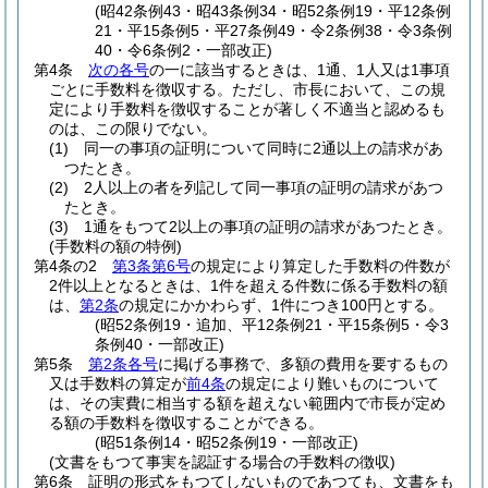
(昭42条例43・昭43条例34・昭52条例19・平12条例
21・平15条例5・平27条例49・令2条例38・令3条例
40・令6条例2・一部改正)
第4条
次の各号
の一に該当するときは、1通、1人又は1事項
ごとに手数料を徴収する。
ただし、市長において、この規
定により手数料を徴収することが著しく不適当と認めるも
のは、この限りでない。
(1)
同一の事項の証明について同時に2通以上の請求があ
つたとき。
(2)
2人以上の者を列記して同一事項の証明の請求があつ
たとき。
(3)
1通をもつて2以上の事項の証明の請求があつたとき。
(手数料の額の特例)
第4条の2
第3条第6号
の規定により算定した手数料の件数が
2件以上となるときは、1件を超える件数に係る手数料の額
は、
第2条
の規定にかかわらず、1件につき100円とする。
(昭52条例19・追加、平12条例21・平15条例5・令3
条例40・一部改正)
第5条
第2条各号
に掲げる事務で、多額の費用を要するもの
又は手数料の算定が
前4条
の規定により難いものについて
は、その実費に相当する額を超えない範囲内で市長が定め
る額の手数料を徴収することができる。
(昭51条例14・昭52条例19・一部改正)
(文書をもつて事実を認証する場合の手数料の徴収)
第6条
証明の形式をもつてしないものであつても、文書をも