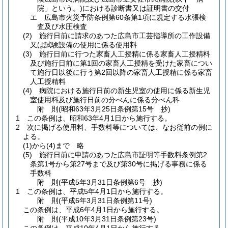
院」という。)
における診断書又は証明書の交付
エ
広島市火災予防条例第60条第1項に規定する水張検
査及び水圧検査
(2)
施行日前に請求のあつた広島市工芸指導所の工作設備
又は試験設備の使用に係る使用料
(3)
施行日前に行つた家畜人工授精に係る家畜人工授精料
及び施行日前に第1回の家畜人工授精を受けた家畜につい
て施行日以後に行う第2回以降の家畜人工授精に係る家畜
人工授精料
(4)
病院における施行日前の新生児室の使用に係る新生児
室使用料及び施行日前の分べんに係る分べん科
附
則
(昭和63年3月25日
条例第15号 抄)
1
この条例は、昭和63年4月1日から施行する。
2
次に掲げる使用料、手数料等については、なお従前の例に
よる。
(1)から(4)まで
略
(5)
施行日前に申請のあつた広島市証明等手数料条例第2
条第1号から第27号まで及び第30号に掲げる事務に係る
手数料
附
則
(平成5年3月31日
条例第6号 抄)
1
この条例は、平成5年4月1日から施行する。
附
則
(平成6年3月31日
条例第11号)
この条例は、平成6年4月1日から施行する。
附
則
(平成10年3月31日
条例第23号)