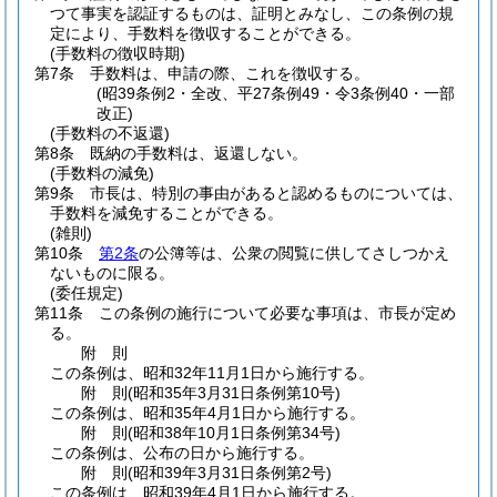
つて事実を認証するものは、証明とみなし、この条例の規
定により、手数料を徴収することができる。
(手数料の徴収時期)
第7条
手数料は、申請の際、これを徴収する。
(昭39条例2・全改、平27条例49・令3条例40・一部
改正)
(手数料の不返還)
第8条
既納の手数料は、返還しない。
(手数料の減免)
第9条
市長は、特別の事由があると認めるものについては、
手数料を減免することができる。
(雑則)
第10条
第2条
の公簿等は、公衆の閲覧に供してさしつかえ
ないものに限る。
(委任規定)
第11条
この条例の施行について必要な事項は、市長が定め
る。
附
則
この条例は、昭和32年11月1日から施行する。
附
則
(昭和35年3月31日
条例第10号)
この条例は、昭和35年4月1日から施行する。
附
則
(昭和38年10月1日
条例第34号)
この条例は、公布の日から施行する。
附
則
(昭和39年3月31日
条例第2号)
この条例は、昭和39年4月1日から施行する。