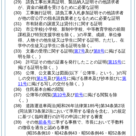
(29)
請負工事出来高証明、製品納入証明その他請求者
が、資金の融通を受けるために必要な証明
(30)
工事施行証明、請負工事入札参加証明その他請求者
が他の官公庁の指名請負業者となるために必要な証明
(31)
市有財産の譲渡又は貸付けに関する証明
(32)
市立学校
(小学校、新制中学校、中等教育学校の前期
課程及び特別支援学校を除く。)
の卒業、成績、単位修
得、人物その他生徒又は学生に関する証明。
ただし、在
学中の生徒又は学生に係る証明を除く。
(33)
文書の受理に関する証明
(
第7号
及び
第8号
に掲げる証
明を除く。)
(34)
許可証その他の証書を発行したことの証明
(
第15号
に
掲げる証明を除く。)
(35)
公簿、公文書又は図面
(以下「公簿等」という。)
の写
しの交付
(
第1号
及び
第4号
に掲げる謄本及び抄本並びに
第
11号
に掲げる写しの交付を除く。)
(36)
住民基本台帳の閲覧
(37)
公簿等の閲覧
(
第10号
及び
前号
に掲げる閲覧を除
く。)
(38)
道路運送車両法
(昭和26年法律第185号)
第34条第2項
(同法第73条第2項において準用する場合を含む。)
の規定
に基づく臨時運行の許可の申請に対する審査
(39)
その他
前各号
に準ずる事務で、市長において手数料
の徴収を適当と認める事務
(昭35条例10・昭42条例43・昭50条例46・昭52条例