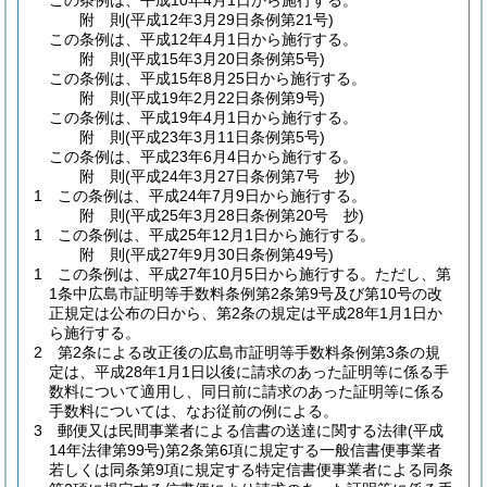
この条例は、平成10年4月1日から施行する。
附
則
(平成12年3月29日
条例第21号)
この条例は、平成12年4月1日から施行する。
附
則
(平成15年3月20日
条例第5号)
この条例は、平成15年8月25日から施行する。
附
則
(平成19年2月22日
条例第9号)
この条例は、平成19年4月1日から施行する。
附
則
(平成23年3月11日
条例第5号)
この条例は、平成23年6月4日から施行する。
附
則
(平成24年3月27日
条例第7号 抄)
1
この条例は、平成24年7月9日から施行する。
附
則
(平成25年3月28日
条例第20号 抄)
1
この条例は、平成25年12月1日から施行する。
附
則
(平成27年9月30日
条例第49号)
1
この条例は、平成27年10月5日から施行する。
ただし、第
1条中広島市証明等手数料条例第2条第9号及び第10号の改
正規定は公布の日から、第2条の規定は平成28年1月1日か
ら施行する。
2
第2条による改正後の広島市証明等手数料条例第3条の規
定は、平成28年1月1日以後に請求のあった証明等に係る手
数料について適用し、同日前に請求のあった証明等に係る
手数料については、なお従前の例による。
3
郵便又は民間事業者による信書の送達に関する法律
(平成
14年法律第99号)
第2条第6項に規定する一般信書便事業者
若しくは同条第9項に規定する特定信書便事業者による同条