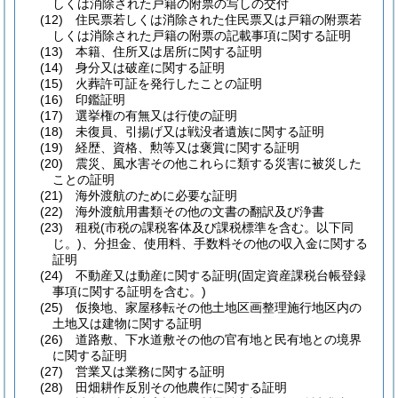
しくは消除された戸籍の附票の写しの交付
(12)
住民票若しくは消除された住民票又は戸籍の附票若
しくは消除された戸籍の附票の記載事項に関する証明
(13)
本籍、住所又は居所に関する証明
(14)
身分又は破産に関する証明
(15)
火葬許可証を発行したことの証明
(16)
印鑑証明
(17)
選挙権の有無又は行使の証明
(18)
未復員、引揚げ又は戦没者遺族に関する証明
(19)
経歴、資格、勲等又は褒賞に関する証明
(20)
震災、風水害その他これらに類する災害に被災した
ことの証明
(21)
海外渡航のために必要な証明
(22)
海外渡航用書類その他の文書の翻訳及び浄書
(23)
租税
(市税の課税客体及び課税標準を含む。以下同
じ。)
、分担金、使用料、手数料その他の収入金に関する
証明
(24)
不動産又は動産に関する証明
(固定資産課税台帳登録
事項に関する証明を含む。)
(25)
仮換地、家屋移転その他土地区画整理施行地区内の
土地又は建物に関する証明
(26)
道路敷、下水道敷その他の官有地と民有地との境界
に関する証明
(27)
営業又は業務に関する証明
(28)
田畑耕作反別その他農作に関する証明