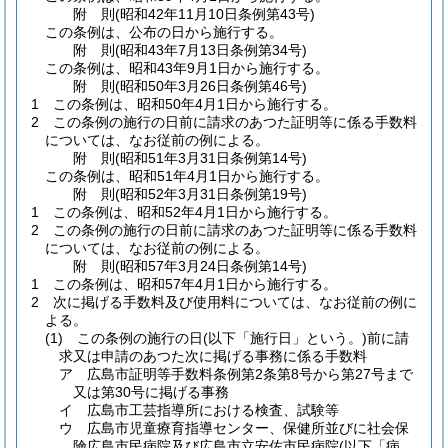
附
則
(昭和42年11月10日
条例第43号)
この条例は、公布の日から施行する。
附
則
(昭和43年7月13日
条例第34号)
この条例は、昭和43年9月1日から施行する。
附
則
(昭和50年3月26日
条例第46号)
1
この条例は、昭和50年4月1日から施行する。
2
この条例の施行の日前に請求のあつた証明等に係る手数料
については、なお従前の例による。
附
則
(昭和51年3月31日
条例第14号)
この条例は、昭和51年4月1日から施行する。
附
則
(昭和52年3月31日
条例第19号)
1
この条例は、昭和52年4月1日から施行する。
2
この条例の施行の日前に請求のあつた証明等に係る手数料
については、なお従前の例による。
附
則
(昭和57年3月24日
条例第14号)
1
この条例は、昭和57年4月1日から施行する。
2
次に掲げる手数料及び使用料については、なお従前の例に
よる。
(1)
この条例の施行の日
(以下「施行日」という。)
前に請
求又は申請のあつた次に掲げる事務に係る手数料
ア
広島市証明等手数料条例第2条第8号から第27号まで
又は第30号に掲げる事務
イ
広島市工芸指導所における検査、試験等
ウ
広島市児童療育指導センター、保健所並びに社会保
険広島市民病院及び広島市立安佐市民病院
(以下「病