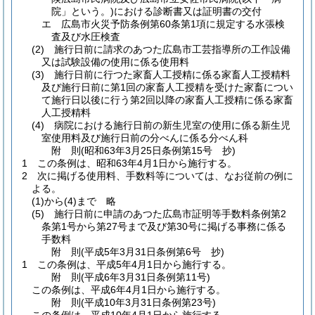
院」という。)
における診断書又は証明書の交付
エ
広島市火災予防条例第60条第1項に規定する水張検
査及び水圧検査
(2)
施行日前に請求のあつた広島市工芸指導所の工作設備
又は試験設備の使用に係る使用料
(3)
施行日前に行つた家畜人工授精に係る家畜人工授精料
及び施行日前に第1回の家畜人工授精を受けた家畜につい
て施行日以後に行う第2回以降の家畜人工授精に係る家畜
人工授精料
(4)
病院における施行日前の新生児室の使用に係る新生児
室使用料及び施行日前の分べんに係る分べん科
附
則
(昭和63年3月25日
条例第15号 抄)
1
この条例は、昭和63年4月1日から施行する。
2
次に掲げる使用料、手数料等については、なお従前の例に
よる。
(1)から(4)まで
略
(5)
施行日前に申請のあつた広島市証明等手数料条例第2
条第1号から第27号まで及び第30号に掲げる事務に係る
手数料
附
則
(平成5年3月31日
条例第6号 抄)
1
この条例は、平成5年4月1日から施行する。
附
則
(平成6年3月31日
条例第11号)
この条例は、平成6年4月1日から施行する。
附
則
(平成10年3月31日
条例第23号)