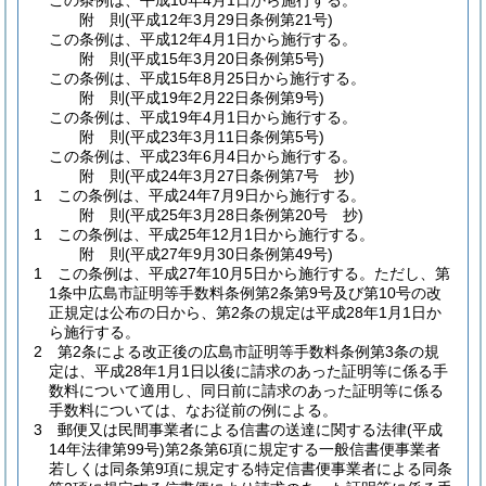
この条例は、平成10年4月1日から施行する。
附
則
(平成12年3月29日
条例第21号)
この条例は、平成12年4月1日から施行する。
附
則
(平成15年3月20日
条例第5号)
この条例は、平成15年8月25日から施行する。
附
則
(平成19年2月22日
条例第9号)
この条例は、平成19年4月1日から施行する。
附
則
(平成23年3月11日
条例第5号)
この条例は、平成23年6月4日から施行する。
附
則
(平成24年3月27日
条例第7号 抄)
1
この条例は、平成24年7月9日から施行する。
附
則
(平成25年3月28日
条例第20号 抄)
1
この条例は、平成25年12月1日から施行する。
附
則
(平成27年9月30日
条例第49号)
1
この条例は、平成27年10月5日から施行する。
ただし、第
1条中広島市証明等手数料条例第2条第9号及び第10号の改
正規定は公布の日から、第2条の規定は平成28年1月1日か
ら施行する。
2
第2条による改正後の広島市証明等手数料条例第3条の規
定は、平成28年1月1日以後に請求のあった証明等に係る手
数料について適用し、同日前に請求のあった証明等に係る
手数料については、なお従前の例による。
3
郵便又は民間事業者による信書の送達に関する法律
(平成
14年法律第99号)
第2条第6項に規定する一般信書便事業者
若しくは同条第9項に規定する特定信書便事業者による同条