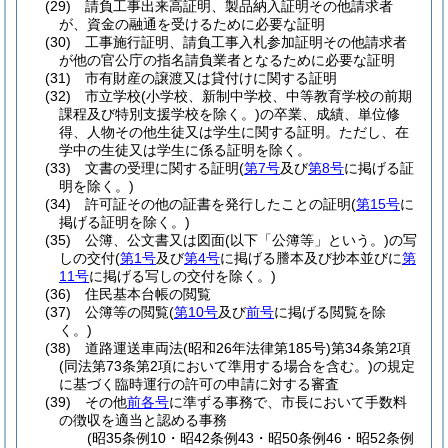
(29)
請負工事出来高証明、製品納入証明その他請求者
が、資金の融通を受けるために必要な証明
(30)
工事施行証明、請負工事入札参加証明その他請求者
が他の官公庁の指名請負業者となるために必要な証明
(31)
市有財産の譲渡又は貸付けに関する証明
(32)
市立学校
(小学校、新制中学校、中等教育学校の前期
課程及び特別支援学校を除く。)
の卒業、成績、単位修
得、人物その他生徒又は学生に関する証明。
ただし、在
学中の生徒又は学生に係る証明を除く。
(33)
文書の受理に関する証明
(
第7号
及び
第8号
に掲げる証
明を除く。)
(34)
許可証その他の証書を発行したことの証明
(
第15号
に
掲げる証明を除く。)
(35)
公簿、公文書又は図面
(以下「公簿等」という。)
の写
しの交付
(
第1号
及び
第4号
に掲げる謄本及び抄本並びに
第
11号
に掲げる写しの交付を除く。)
(36)
住民基本台帳の閲覧
(37)
公簿等の閲覧
(
第10号
及び
前号
に掲げる閲覧を除
く。)
(38)
道路運送車両法
(昭和26年法律第185号)
第34条第2項
(同法第73条第2項において準用する場合を含む。)
の規定
に基づく臨時運行の許可の申請に対する審査
(39)
その他
前各号
に準ずる事務で、市長において手数料
の徴収を適当と認める事務
(昭35条例10・昭42条例43・昭50条例46・昭52条例