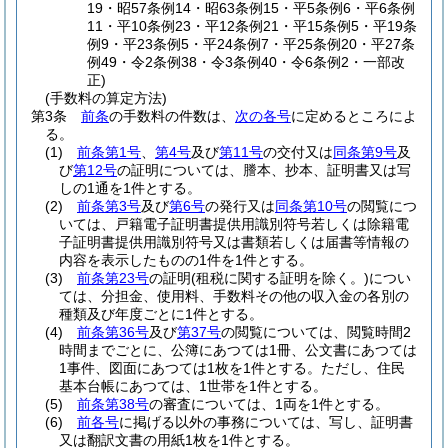
19・昭57条例14・昭63条例15・平5条例6・平6条例
11・平10条例23・平12条例21・平15条例5・平19条
例9・平23条例5・平24条例7・平25条例20・平27条
例49・令2条例38・令3条例40・令6条例2・一部改
正)
(手数料の算定方法)
第3条
前条
の手数料の件数は、
次の各号
に定めるところによ
る。
(1)
前条第1号
、
第4号
及び
第11号
の交付又は
同条第9号
及
び
第12号
の証明については、謄本、抄本、証明書又は写
しの1通を1件とする。
(2)
前条第3号
及び
第6号
の発行又は
同条第10号
の閲覧につ
いては、戸籍電子証明書提供用識別符号若しくは除籍電
子証明書提供用識別符号又は書類若しくは届書等情報の
内容を表示したものの1件を1件とする。
(3)
前条第23号
の証明
(租税に関する証明を除く。)
につい
ては、分担金、使用料、手数料その他の収入金の各別の
種類及び年度ごとに1件とする。
(4)
前条第36号
及び
第37号
の閲覧については、閲覧時間2
時間までごとに、公簿にあつては1冊、公文書にあつては
1事件、図面にあつては1枚を1件とする。
ただし、住民
基本台帳にあつては、1世帯を1件とする。
(5)
前条第38号
の審査については、1両を1件とする。
(6)
前各号
に掲げる以外の事務については、写し、証明書
又は翻訳文書の用紙1枚を1件とする。