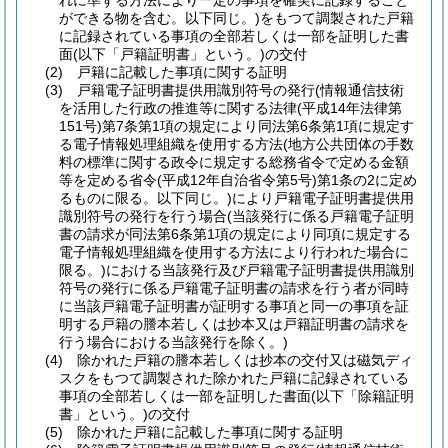
れに準ずる方法により一定の事項を確実に記録すること
ができる物を含む。以下同じ。)
をもつて調製された戸籍
に記録されている事項の全部若しくは一部を証明した書
面
(以下「戸籍証明書」という。)
の交付
(2)
戸籍に記載した事項に関する証明
(3)
戸籍電子証明書提供用識別符号の発行
(情報通信技術
を活用した行政の推進等に関する法律
(平成14年法律第
151号)
第7条第1項の規定により同法第6条第1項に規定す
る電子情報処理組織を使用する方法
(地方公共団体の手数
料の標準に関する政令に規定する総務省令で定める金額
等を定める省令
(平成12年自治省令第5号)
第1条の2に定め
るものに限る。以下同じ。)
により戸籍電子証明書提供用
識別符号の発行を行う場合
(当該発行に係る戸籍電子証明
書の請求が同法第6条第1項の規定により同項に規定する
電子情報処理組織を使用する方法により行われた場合に
限る。)
における当該発行及び戸籍電子証明書提供用識別
符号の発行に係る戸籍電子証明書の請求を行う者が同時
に当該戸籍電子証明書が証明する事項と同一の事項を証
明する戸籍の謄本若しくは抄本又は戸籍証明書の請求を
行う場合における当該発行を除く。)
(4)
除かれた戸籍の謄本若しくは抄本の交付又は磁気ディ
スクをもつて調製された除かれた戸籍に記録されている
事項の全部若しくは一部を証明した書面
(以下「除籍証明
書」という。)
の交付
(5)
除かれた戸籍に記載した事項に関する証明