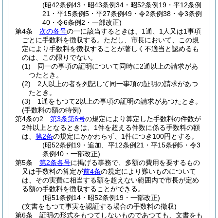
(昭42条例43・昭43条例34・昭52条例19・平12条例
21・平15条例5・平27条例49・令2条例38・令3条例
40・令6条例2・一部改正)
第4条
次の各号
の一に該当するときは、1通、1人又は1事項
ごとに手数料を徴収する。
ただし、市長において、この規
定により手数料を徴収することが著しく不適当と認めるも
のは、この限りでない。
(1)
同一の事項の証明について同時に2通以上の請求があ
つたとき。
(2)
2人以上の者を列記して同一事項の証明の請求があつ
たとき。
(3)
1通をもつて2以上の事項の証明の請求があつたとき。
(手数料の額の特例)
第4条の2
第3条第6号
の規定により算定した手数料の件数が
2件以上となるときは、1件を超える件数に係る手数料の額
は、
第2条
の規定にかかわらず、1件につき100円とする。
(昭52条例19・追加、平12条例21・平15条例5・令3
条例40・一部改正)
第5条
第2条各号
に掲げる事務で、多額の費用を要するもの
又は手数料の算定が
前4条
の規定により難いものについて
は、その実費に相当する額を超えない範囲内で市長が定め
る額の手数料を徴収することができる。
(昭51条例14・昭52条例19・一部改正)
(文書をもつて事実を認証する場合の手数料の徴収)
第6条
証明の形式をもつてしないものであつても、文書をも