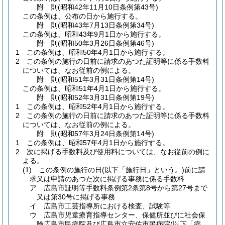
附
則
(昭和42年11月10日
条例第43号)
この条例は、公布の日から施行する。
附
則
(昭和43年7月13日
条例第34号)
この条例は、昭和43年9月1日から施行する。
附
則
(昭和50年3月26日
条例第46号)
1
この条例は、昭和50年4月1日から施行する。
2
この条例の施行の日前に請求のあつた証明等に係る手数料
については、なお従前の例による。
附
則
(昭和51年3月31日
条例第14号)
この条例は、昭和51年4月1日から施行する。
附
則
(昭和52年3月31日
条例第19号)
1
この条例は、昭和52年4月1日から施行する。
2
この条例の施行の日前に請求のあつた証明等に係る手数料
については、なお従前の例による。
附
則
(昭和57年3月24日
条例第14号)
1
この条例は、昭和57年4月1日から施行する。
2
次に掲げる手数料及び使用料については、なお従前の例に
よる。
(1)
この条例の施行の日
(以下「施行日」という。)
前に請
求又は申請のあつた次に掲げる事務に係る手数料
ア
広島市証明等手数料条例第2条第8号から第27号まで
又は第30号に掲げる事務
イ
広島市工芸指導所における検査、試験等
ウ
広島市児童療育指導センター、保健所並びに社会保
険広島市民病院及び広島市立安佐市民病院
(以下「病