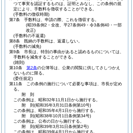
つて事実を認証するものは、証明とみなし、この条例の規
定により、手数料を徴収することができる。
(手数料の徴収時期)
第7条
手数料は、申請の際、これを徴収する。
(昭39条例2・全改、平27条例49・令3条例40・一部
改正)
(手数料の不返還)
第8条
既納の手数料は、返還しない。
(手数料の減免)
第9条
市長は、特別の事由があると認めるものについては、
手数料を減免することができる。
(雑則)
第10条
第2条
の公簿等は、公衆の閲覧に供してさしつかえ
ないものに限る。
(委任規定)
第11条
この条例の施行について必要な事項は、市長が定め
る。
附
則
この条例は、昭和32年11月1日から施行する。
附
則
(昭和35年3月31日
条例第10号)
この条例は、昭和35年4月1日から施行する。
附
則
(昭和38年10月1日
条例第34号)
この条例は、公布の日から施行する。
附
則
(昭和39年3月31日
条例第2号)
この条例は、昭和39年4月1日から施行する。