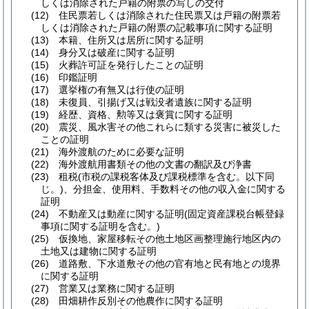
しくは消除された戸籍の附票の写しの交付
(12)
住民票若しくは消除された住民票又は戸籍の附票若
しくは消除された戸籍の附票の記載事項に関する証明
(13)
本籍、住所又は居所に関する証明
(14)
身分又は破産に関する証明
(15)
火葬許可証を発行したことの証明
(16)
印鑑証明
(17)
選挙権の有無又は行使の証明
(18)
未復員、引揚げ又は戦没者遺族に関する証明
(19)
経歴、資格、勲等又は褒賞に関する証明
(20)
震災、風水害その他これらに類する災害に被災した
ことの証明
(21)
海外渡航のために必要な証明
(22)
海外渡航用書類その他の文書の翻訳及び浄書
(23)
租税
(市税の課税客体及び課税標準を含む。以下同
じ。)
、分担金、使用料、手数料その他の収入金に関する
証明
(24)
不動産又は動産に関する証明
(固定資産課税台帳登録
事項に関する証明を含む。)
(25)
仮換地、家屋移転その他土地区画整理施行地区内の
土地又は建物に関する証明
(26)
道路敷、下水道敷その他の官有地と民有地との境界
に関する証明
(27)
営業又は業務に関する証明
(28)
田畑耕作反別その他農作に関する証明