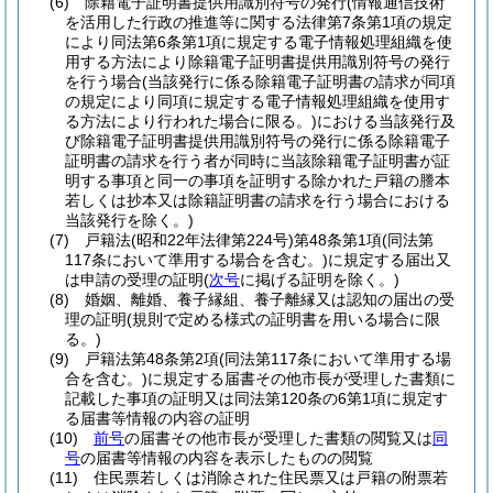
(6)
除籍電子証明書提供用識別符号の発行
(情報通信技術
を活用した行政の推進等に関する法律第7条第1項の規定
により同法第6条第1項に規定する電子情報処理組織を使
用する方法により除籍電子証明書提供用識別符号の発行
を行う場合
(当該発行に係る除籍電子証明書の請求が同項
の規定により同項に規定する電子情報処理組織を使用す
る方法により行われた場合に限る。)
における当該発行及
び除籍電子証明書提供用識別符号の発行に係る除籍電子
証明書の請求を行う者が同時に当該除籍電子証明書が証
明する事項と同一の事項を証明する除かれた戸籍の謄本
若しくは抄本又は除籍証明書の請求を行う場合における
当該発行を除く。)
(7)
戸籍法
(昭和22年法律第224号)
第48条第1項
(同法第
117条において準用する場合を含む。)
に規定する届出又
は申請の受理の証明
(
次号
に掲げる証明を除く。)
(8)
婚姻、離婚、養子縁組、養子離縁又は認知の届出の受
理の証明
(規則で定める様式の証明書を用いる場合に限
る。)
(9)
戸籍法第48条第2項
(同法第117条において準用する場
合を含む。)
に規定する届書その他市長が受理した書類に
記載した事項の証明又は同法第120条の6第1項に規定す
る届書等情報の内容の証明
(10)
前号
の届書その他市長が受理した書類の閲覧又は
同
号
の届書等情報の内容を表示したものの閲覧
(11)
住民票若しくは消除された住民票又は戸籍の附票若