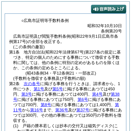
○広島市証明等手数料条例
昭和32年10月10日
条例第20号
広島市証明及び閲覧手数料条例(昭和22年9月1日広島市条
例第17号)の全部を改正する。
(この条例の趣旨)
第1条
地方自治法
(昭和22年法律第67号)
第227条の規定に基
づき、特定の個人のためにする事務について徴収する手数
料に関しては、他の条例に特別の定めがあるものを除くほ
か、この条例の定めるところによる。
(昭43条例34・平12条例21・一部改正)
(手数料を徴収する事務及び手数料の額)
第2条
次の各号
に掲げる事務を行うときは、請求者から、1
件につき、
第1号
及び
第5号
に掲げる事務にあつては450
円、
第3号
に掲げる事務にあつては400円、
第4号
及び
第38
号
に掲げる事務にあつては750円、
第6号
に掲げる事務にあ
つては700円、
第8号
に掲げる事務にあつては1,400円、
第
11号
から
第16号
まで、
第36号
及び
第37号
に掲げる事務にあ
つては300円、その他の事務にあつては350円の手数料を徴
収する。
(1)
戸籍の謄本若しくは抄本の交付又は磁気ディスク
(こ