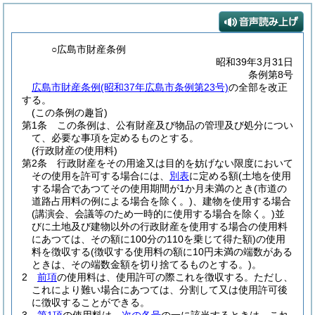
○広島市財産条例
昭和39年3月31日
条例第8号
広島市財産条例(昭和37年広島市条例第23号)
の全部を改正
する。
(この条例の趣旨)
第1条
この条例は、公有財産及び物品の管理及び処分につい
て、必要な事項を定めるものとする。
(行政財産の使用料)
第2条
行政財産をその用途又は目的を妨げない限度において
その使用を許可する場合には、
別表
に定める額
(土地を使用
する場合であつてその使用期間が1か月未満のとき
(市道の
道路占用料の例による場合を除く。)
、建物を使用する場合
(講演会、会議等のため一時的に使用する場合を除く。)
並
びに土地及び建物以外の行政財産を使用する場合の使用料
にあつては、その額に100分の110を乗じて得た額)
の使用
料を徴収する
(徴収する使用料の額に10円未満の端数がある
ときは、その端数金額を切り捨てるものとする。)
。
2
前項
の使用料は、使用許可の際これを徴収する。
ただし、
これにより難い場合にあつては、分割して又は使用許可後
に徴収することができる。