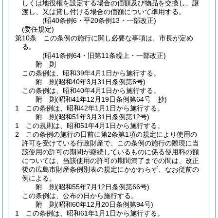
しくは地役権を設定する場合の価額及び物品を交換し、譲
渡し、又は貸し付ける場合の価額について準用する。
(昭40条例6・平20条例13・一部改正)
(委任規定)
第10条
この条例の施行に関し必要な事項は、市長が定め
る。
(昭41条例64・旧第11条繰上・一部改正)
附
則
この条例は、昭和39年4月1日から施行する。
附
則
(昭和40年3月31日
条例第6号)
この条例は、昭和40年4月1日から施行する。
附
則
(昭和41年12月19日
条例第64号 抄)
1
この条例は、昭和42年1月1日から施行する。
附
則
(昭和51年3月31日
条例第12号)
1
この規則は、昭和51年4月1日から施行する。
2
この条例の施行の日前に第2条第1項の規定により使用の
許可を受けている行政財産で、この条例の施行の際現に当
該使用の許可の期間が継続しているものに係る使用料の額
については、当該使用の許可の期間満了までの間は、改正
後の広島市財産条例別表の規定にかかわらず、なお従前の
例による。
附
則
(昭和55年7月12日
条例第66号)
この条例は、公布の日から施行する。
附
則
(昭和60年12月20日
条例第94号)
1
この条例は、昭和61年1月1日から施行する。