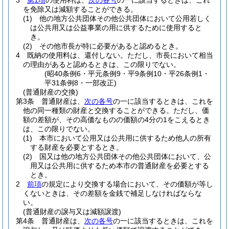
3
第1項
の使用料は、
次の各号
の一に該当するときは、これ
を免除又は減額することができる。
(1)
他の地方公共団体その他公共団体において公用若しく
は公共用又は公益事業の用に供するために使用すると
き。
(2)
その他市長が特に必要があると認めるとき。
4
既納の使用料は、還付しない。
ただし、市長において相当
の理由があると認めるときは、この限りでない。
(昭40条例6・平元条例9・平9条例10・平26条例1・
平31条例8・一部改正)
(普通財産の交換)
第3条
普通財産は、
次の各号
の一に該当するときは、これを
他の同一種類の財産と交換することができる。
ただし、価
額の差額が、その高価なものの価額の4分の1をこえるとき
は、この限りでない。
(1)
本市において公用又は公共用に供するため他人の所有
する財産を必要とするとき。
(2)
国又は他の地方公共団体その他公共団体において、公
用又は公共用に供するため本市の普通財産を必要とする
とき。
2
前項
の規定により交換する場合において、その価額が等し
くないときは、その差額を金銭で補足しなければならな
い。
(普通財産の譲与又は減額譲渡)
第4条
普通財産は、
次の各号
の一に該当するときは、これを