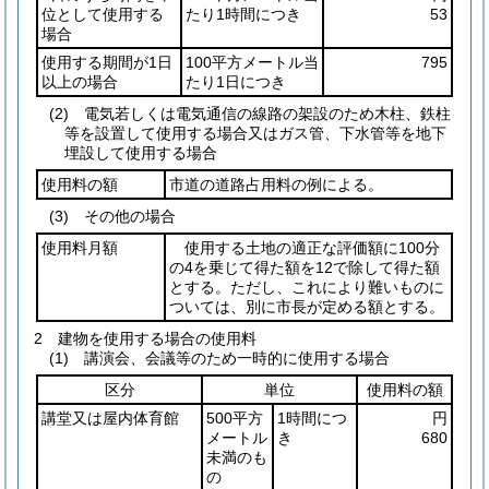
位として使用する
たり1時間につき
53
場合
使用する期間が1日
100平方メートル当
795
以上の場合
たり1日につき
(2) 電気若しくは電気通信の線路の架設のため木柱、鉄柱
等を設置して使用する場合又はガス管、下水管等を地下
埋設して使用する場合
使用料の額
市道の道路占用料の例による。
(3) その他の場合
使用料月額
使用する土地の適正な評価額に100分
の4を乗じて得た額を12で除して得た額
とする。ただし、これにより難いものに
ついては、別に市長が定める額とする。
2 建物を使用する場合の使用料
(1) 講演会、会議等のため一時的に使用する場合
区分
単位
使用料の額
講堂又は屋内体育館
500平方
1時間につ
円
メートル
き
680
未満のも
の