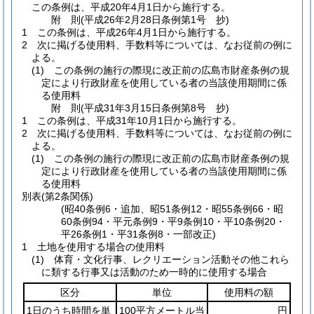
この条例は、平成20年4月1日から施行する。
附
則
(平成26年2月28日
条例第1号 抄)
1
この条例は、平成26年4月1日から施行する。
2
次に掲げる使用料、手数料等については、なお従前の例に
よる。
(1)
この条例の施行の際現に改正前の広島市財産条例の規
定により行政財産を使用している者の当該使用期間に係
る使用料
附
則
(平成31年3月15日
条例第8号 抄)
1
この条例は、平成31年10月1日から施行する。
2
次に掲げる使用料、手数料等については、なお従前の例に
よる。
(1)
この条例の施行の際現に改正前の広島市財産条例の規
定により行政財産を使用している者の当該使用期間に係
る使用料
別表
(第2条関係)
(昭40条例6・追加、昭51条例12・昭55条例66・昭
60条例94・平元条例9・平9条例10・平10条例20・
平26条例1・平31条例8・一部改正)
1 土地を使用する場合の使用料
(1) 体育・文化行事、レクリエーション活動その他これら
に類する行事又は活動のため一時的に使用する場合
区分
単位
使用料の額
1日のうち時間を単
100平方メートル当
円