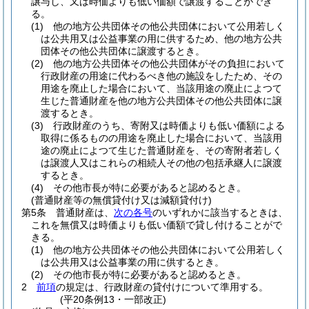
譲与し、又は時価よりも低い価額で譲渡することができ
る。
(1)
他の地方公共団体その他公共団体において公用若しく
は公共用又は公益事業の用に供するため、他の地方公共
団体その他公共団体に譲渡するとき。
(2)
他の地方公共団体その他公共団体がその負担において
行政財産の用途に代わるべき他の施設をしたため、その
用途を廃止した場合において、当該用途の廃止によつて
生じた普通財産を他の地方公共団体その他公共団体に譲
渡するとき。
(3)
行政財産のうち、寄附又は時価よりも低い価額による
取得に係るものの用途を廃止した場合において、当該用
途の廃止によつて生じた普通財産を、その寄附者若しく
は譲渡人又はこれらの相続人その他の包括承継人に譲渡
するとき。
(4)
その他市長が特に必要があると認めるとき。
(普通財産等の無償貸付け又は減額貸付け)
第5条
普通財産は、
次の各号
のいずれかに該当するときは、
これを無償又は時価よりも低い価額で貸し付けることがで
きる。
(1)
他の地方公共団体その他公共団体において公用若しく
は公共用又は公益事業の用に供するとき。
(2)
その他市長が特に必要があると認めるとき。
2
前項
の規定は、行政財産の貸付けについて準用する。
(平20条例13・一部改正)