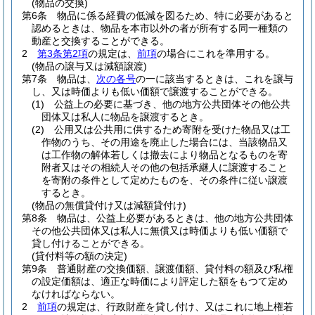
(物品の交換)
第6条
物品に係る経費の低減を図るため、特に必要があると
認めるときは、物品を本市以外の者が所有する同一種類の
動産と交換することができる。
2
第3条第2項
の規定は、
前項
の場合にこれを準用する。
(物品の譲与又は減額譲渡)
第7条
物品は、
次の各号
の一に該当するときは、これを譲与
し、又は時価よりも低い価額で譲渡することができる。
(1)
公益上の必要に基づき、他の地方公共団体その他公共
団体又は私人に物品を譲渡するとき。
(2)
公用又は公共用に供するため寄附を受けた物品又は工
作物のうち、その用途を廃止した場合には、当該物品又
は工作物の解体若しくは撤去により物品となるものを寄
附者又はその相続人その他の包括承継人に譲渡すること
を寄附の条件として定めたものを、その条件に従い譲渡
するとき。
(物品の無償貸付け又は減額貸付け)
第8条
物品は、公益上必要があるときは、他の地方公共団体
その他公共団体又は私人に無償又は時価よりも低い価額で
貸し付けることができる。
(貸付料等の額の決定)
第9条
普通財産の交換価額、譲渡価額、貸付料の額及び私権
の設定価額は、適正な時価により評定した額をもつて定め
なければならない。
2
前項
の規定は、行政財産を貸し付け、又はこれに地上権若