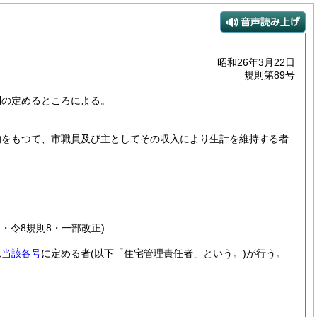
昭和26年3月22日
規則第89号
則の定めるところによる。
的をもつて、市職員及び主としてその収入により生計を維持する者
32・令8規則8・一部改正)
れ
当該各号
に定める者
(以下「住宅管理責任者」という。)
が行う。