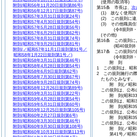
(使用の取消等)
附則
(昭和56年11月20日規則第86号)
第15条
市長は、
次
附則
(昭和56年12月17日規則第87号)
(1)
故なく使用許
附則
(昭和57年3月31日規則第24号)
(2)
この規則に違
附則
(昭和57年4月30日規則第54号)
(3)
その他職員住
附則
(昭和57年5月28日規則第56号)
(令8規則8
附則
(昭和57年6月29日規則第62号)
(その他)
附則
(昭和57年8月31日規則第74号)
第16条
この規則に
附則
(昭和57年9月29日規則第81号)
(昭40規則
附則
(／昭和57年11月1日規則第91号／
第17条
この規則の
昭和58年1月22日規則第1号／)
(令8規則8
附則
(昭和58年3月31日規則第46号)
附
則
附則
(昭和58年4月28日規則第54号)
1
この規則は、昭和
附則
(昭和58年6月9日規則第62号)
2
この規則施行の
附則
(昭和58年7月30日規則第67号)
たものとみなす。
附則
(昭和58年9月28日規則第74号)
附
則
(／昭和
附則
(昭和58年12月26日規則第89号)
この規則は、公布
附則
(昭和59年3月31日規則第22号)
附
則
(昭和3
附則
(昭和59年4月28日規則第54号)
この規則は、昭和3
附則
(昭和59年5月31日規則第60号)
附
則
(昭和3
附則
(昭和59年12月25日規則第105号)
この規則は、公布の
附則
(昭和60年2月27日規則第6号)
附
則
(昭和3
附則
(昭和60年3月30日規則第46号)
この規則は、公布
附則
(昭和60年9月30日規則第108号)
附
則
(／昭和
附則
(昭和60年10月31日規則第113号)
第41号／昭和