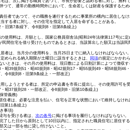
住宅は、次に掲げる職員であつて、市長が必要と認める者に対し、無料
伴つて、通常の勤務時間外において、生命若しくは財産を保護するため
責任者であつて、その職務を遂行するために事業所の構内に居住しなけ
該当する者に対し、その住宅を指定して入居を命ずることがある。
32・旧第7条繰下、令8規則8・旧第8条繰上)
宅の使用料は、月額とし、国家公務員宿舎法
(昭和24年法律第117号)
に定
が民間住宅を借り受けたものであるときは、当該算出した額又は当該民間
居者は、当月分の使用料を、当月25日までに納入しなければならない
り定められる納入期限が土曜日に該当するときは、
同項
の規定にかかわ
たないときは、その月の使用料は、現日数による日割計算によつて徴収す
28・昭39規則51・昭40規則8・昭42規則17・昭55規則49・昭58規則4
下、令8規則8・旧第9条繰上・一部改正)
使用しようとする者は、所定の申込書を市長に提出し、その使用許可を
27・昭37規則28・一部改正、令8規則8・旧第10条繰上)
保管義務)
居住者は、必要な注意を払い、住宅を正常な状態において維持しなけれ
・旧第11条繰上)
き事項)
貸与を受ける者は、
次の各号
に掲げる事項を履行しなければならない。
完了した日から原則として10日以内に、指定された職員住宅に居住す
部又は一部を他に貸し付けないこと。