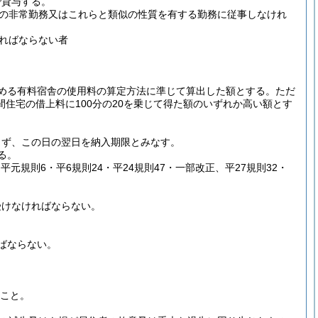
で貸与する。
の非常勤務又はこれらと類似の性質を有する勤務に従事しなけれ
ればならない者
める有料宿舎の使用料の算定方法に準じて算出した額とする。
ただ
住宅の借上料に100分の20を乗じて得た額のいずれか高い額とす
。
らず、この日の翌日を納入期限とみなす。
る。
6・平元規則6・平6規則24・平24規則47・一部改正、平27規則32・
受けなければならない。
ばならない。
ること。