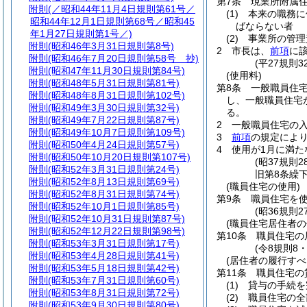
第7条
現業所附属
附則
(／昭和44年11月4日規則第61号／
(1)
本来の職務に
昭和44年12月1日規則第68号／昭和45
ばならない者
年1月27日規則第1号／)
(2)
事業所の管理
附則
(昭和46年3月31日規則第8号)
2
市長は、
前項
に
附則
(昭和46年7月20日規則第58号 抄)
(平27規則
附則
(昭和47年11月30日規則第84号)
(使用料)
附則
(昭和48年5月31日規則第81号)
第8条
一般職員住
附則
(昭和48年8月31日規則第102号)
し、一般職員住宅
附則
(昭和49年3月30日規則第32号)
る。
附則
(昭和49年7月22日規則第87号)
2
一般職員住宅の入
附則
(昭和49年10月7日規則第109号)
3
前項
の規定によ
附則
(昭和50年4月24日規則第57号)
4
使用が1月に満
附則
(昭和50年10月20日規則第107号)
(昭37規則
附則
(昭和52年3月31日規則第24号)
旧第8条繰
附則
(昭和52年8月13日規則第69号)
(職員住宅の使用)
附則
(昭和52年8月31日規則第74号)
第9条
職員住宅を
附則
(昭和52年10月1日規則第85号)
(昭36規則
附則
(昭和52年10月31日規則第87号)
(職員住宅居住者の
附則
(昭和52年12月22日規則第98号)
第10条
職員住宅の
附則
(昭和53年3月31日規則第17号)
(令8規則8
附則
(昭和53年4月28日規則第41号)
(居住者の履行すべ
附則
(昭和53年5月18日規則第42号)
第11条
職員住宅の
附則
(昭和53年7月31日規則第60号)
(1)
貸与の手続を
附則
(昭和53年8月31日規則第72号)
(2)
職員住宅の全
附則
(昭和53年9月30日規則第80号)