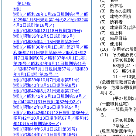
(1)
名称
第17条
(2)
所在地
附則
(3)
敷地の面積
附則
(／昭和28年1月26日規則第4号／昭
(4)
建物の面積
和29年1月5日規則第1号の2／昭和32年
(5)
所有者
4月1日規則第16号／)
(6)
建築費又は評
附則
(昭和33年12月18日規則第79号)
(7)
借上料
附則
(昭和35年2月5日規則第6号)
(8)
備品目録
附則
(昭和35年4月15日規則第30号)
(9)
使用料
附則
(／昭和36年4月1日規則第27号／昭
(10)
使用者の所
和36年7月1日規則第55号／昭和37年2
(11)
その他必要
月7日規則第6号／昭和37年4月1日規則
(昭40規則
第28号／昭和37年6月11日規則第41号
53規則41
／昭和37年7月1日規則第57号／昭和39
65・昭54
年4月1日規則第29号／)
11・平13
附則
(昭和39年10月7日規則第51号)
(危機管理職員官舎
附則
(昭和40年3月31日規則第8号)
第5条
危機管理職
附則
(昭和42年3月31日規則第17号)
与する。
附則
(／昭和42年5月18日規則第39号／
(平27規則
昭和42年7月31日規則第52号の2／)
(一般職員住宅)
附則
(昭和42年8月16日規則第54号)
第6条
一般職員住
附則
(／昭和42年10月13日規則第66号／
る。
昭和42年10月13日規則第67号／昭和43
(昭40規則
年10月5日規則第63号／)
7条繰上)
附則
(昭和44年5月1日規則第39号)
(現業所附属住宅)
附則
(昭和44年7月1日規則第48号)