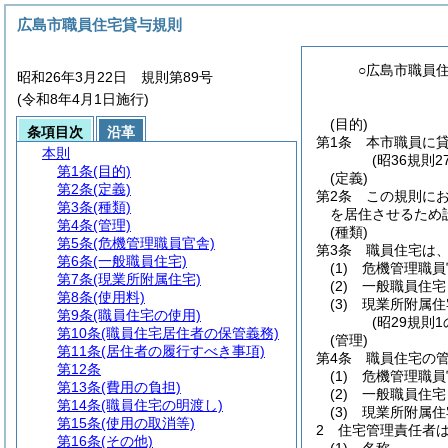
広島市職員住宅貸与規則
○広島市職員
昭和26年3月22日 規則第89号
(令和8年4月1日施行)
(目的)
条項目次
沿革
第1条
本市職員に
本則
(昭36規則
第1条
(目的)
(定義)
第2条
(定義)
第2条
この規則に
第3条
(種類)
を居住させるため
第4条
(管理)
(種類)
第5条
(危機管理職員官舎)
第3条
職員住宅は
第6条
(一般職員住宅)
(1)
危機管理職員
第7条
(現業所附属住宅)
(2)
一般職員住宅
第8条
(使用料)
(3)
現業所附属住
第9条
(職員住宅の使用)
(昭29規則
第10条
(職員住宅居住者の保管義務)
(管理)
第11条
(居住者の履行すべき事項)
第4条
職員住宅の
第12条
(1)
危機管理職員
第13条
(費用の負担)
(2)
一般職員住宅
第14条
(職員住宅の明渡し)
(3)
現業所附属住
第15条
(使用の取消等)
2
住宅管理責任者
第16条
(その他)