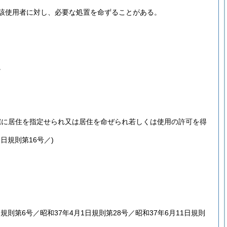
該使用者に対し、必要な処置を命ずることがある。
。
宅に居住を指定せられ又は居住を命ぜられ若しくは使用の許可を得
1日
規則第16号／)
日規則第6号／昭和37年4月1日規則第28号／昭和37年6月11日規則