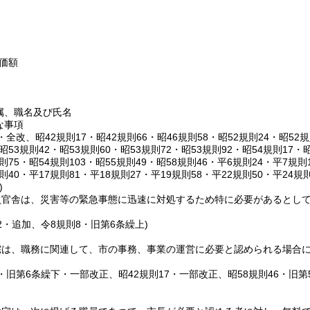
価額
属、職名及び氏名
な事項
8・全改、昭42規則17・昭42規則66・昭46規則58・昭52規則24・昭52規
・昭53規則42・昭53規則60・昭53規則72・昭53規則92・昭54規則17・
規則75・昭54規則103・昭55規則49・昭58規則46・平6規則24・平7規
規則40・平17規則81・平18規則27・平19規則58・平22規則50・平24規
)
員官舎は、災害等の緊急事態に迅速に対処するため特に必要があるとし
32・追加、令8規則8・旧第6条繰上)
宅は、職務に関連して、市の事務、事業の運営に必要と認められる場合
8・旧第6条繰下・一部改正、昭42規則17・一部改正、昭58規則46・旧