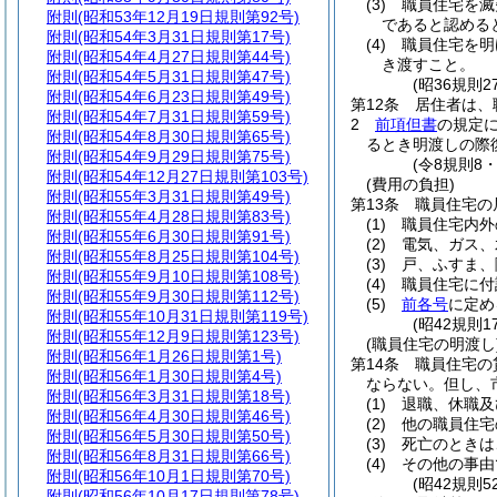
(3)
職員住宅を滅
附則
(昭和53年12月19日規則第92号)
であると認める
附則
(昭和54年3月31日規則第17号)
(4)
職員住宅を明
附則
(昭和54年4月27日規則第44号)
き渡すこと。
附則
(昭和54年5月31日規則第47号)
(昭36規則
附則
(昭和54年6月23日規則第49号)
第12条
居住者は、
附則
(昭和54年7月31日規則第59号)
2
前項但書
の規定
附則
(昭和54年8月30日規則第65号)
るとき明渡しの際
附則
(昭和54年9月29日規則第75号)
(令8規則8
附則
(昭和54年12月27日規則第103号)
(費用の負担)
附則
(昭和55年3月31日規則第49号)
第13条
職員住宅の
附則
(昭和55年4月28日規則第83号)
(1)
職員住宅内外
附則
(昭和55年6月30日規則第91号)
(2)
電気、ガス、
附則
(昭和55年8月25日規則第104号)
(3)
戸、ふすま、
附則
(昭和55年9月10日規則第108号)
(4)
職員住宅に付
附則
(昭和55年9月30日規則第112号)
(5)
前各号
に定め
附則
(昭和55年10月31日規則第119号)
(昭42規則
附則
(昭和55年12月9日規則第123号)
(職員住宅の明渡し
附則
(昭和56年1月26日規則第1号)
第14条
職員住宅の
附則
(昭和56年1月30日規則第4号)
ならない。
但し、
附則
(昭和56年3月31日規則第18号)
(1)
退職、休職及
附則
(昭和56年4月30日規則第46号)
(2)
他の職員住宅
附則
(昭和56年5月30日規則第50号)
(3)
死亡のときは
附則
(昭和56年8月31日規則第66号)
(4)
その他の事由
附則
(昭和56年10月1日規則第70号)
(昭42規則
附則
(昭和56年10月17日規則第78号)