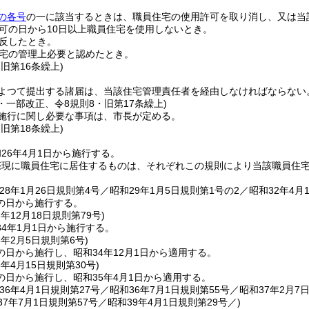
の各号
の一に該当するときは、職員住宅の使用許可を取り消し、又は当
可の日から10日以上職員住宅を使用しないとき。
反したとき。
宅の管理上必要と認めたとき。
・旧第16条繰上)
よつて提出する諸届は、当該住宅管理責任者を経由しなければならない
8・一部改正、令8規則8・旧第17条繰上)
施行に関し必要な事項は、市長が定める。
・旧第18条繰上)
26年4月1日から施行する。
際現に職員住宅に居住するものは、それぞれこの規則により当該職員住
28年1月26日規則第4号／昭和29年1月5日規則第1号の2／昭和32年4月
の日から施行する。
3年12月18日
規則第79号)
4年1月1日から施行する。
5年2月5日
規則第6号)
日から施行し、昭和34年12月1日から適用する。
5年4月15日
規則第30号)
の日から施行し、昭和35年4月1日から適用する。
36年4月1日規則第27号／昭和36年7月1日規則第55号／昭和37年2月7
37年7月1日規則第57号／昭和39年4月1日
規則第29号／)