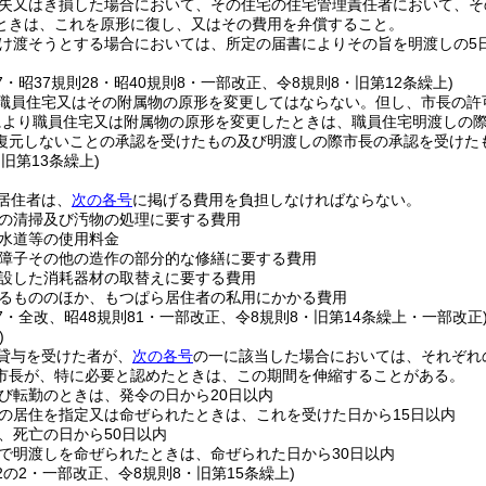
失又はき損した場合において、その住宅の住宅管理責任者において、そ
ときは、これを原形に復し、又はその費用を弁償すること。
け渡そうとする場合においては、所定の届書によりその旨を明渡しの5
27・昭37規則28・昭40規則8・一部改正、令8規則8・旧第12条繰上)
職員住宅又はその附属物の原形を変更してはならない。
但し、市長の許
により職員住宅又は附属物の原形を変更したときは、職員住宅明渡しの
復元しないことの承認を受けたもの及び明渡しの際市長の承認を受けた
・旧第13条繰上)
居住者は、
次の各号
に掲げる費用を負担しなければならない。
の清掃及び汚物の処理に要する費用
水道等の使用料金
障子その他の造作の部分的な修繕に要する費用
設した消耗器材の取替えに要する費用
るもののほか、もつぱら居住者の私用にかかる費用
17・全改、昭48規則81・一部改正、令8規則8・旧第14条繰上・一部改正
)
貸与を受けた者が、
次の各号
の一に該当した場合においては、それぞれ
市長が、特に必要と認めたときは、この期間を伸縮することがある。
び転勤のときは、発令の日から20日以内
の居住を指定又は命ぜられたときは、これを受けた日から15日以内
、死亡の日から50日以内
で明渡しを命ぜられたときは、命ぜられた日から30日以内
52の2・一部改正、令8規則8・旧第15条繰上)