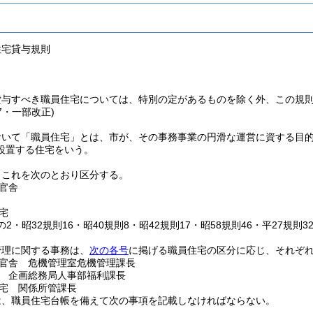
住宅貸与規則
貸与すべき職員住宅については、特別の定があるものを除く外、この規
27・一部改正)
おいて「職員住宅」とは、市が、その事務事業の円滑な運営に資する目
設置する住宅をいう。
、これを次のとおり区分する。
官舎
宅
1の2・昭32規則16・昭40規則8・昭42規則17・昭58規則46・平27規則
管理に関する事務は、
次の各号
に掲げる職員住宅の区分に応じ、それぞ
官舎 危機管理室危機管理課長
 企画総務局人事部福利課長
宅 関係所管課長
は、職員住宅台帳を備えて次の事項を記載しなければならない。