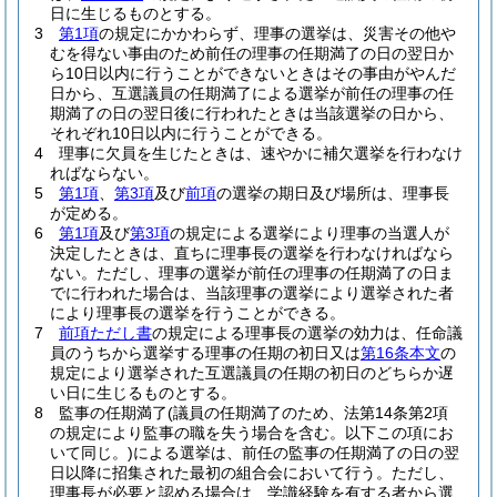
日に生じるものとする。
3
第1項
の規定にかかわらず、理事の選挙は、災害その他や
むを得ない事由のため前任の理事の任期満了の日の翌日か
ら10日以内に行うことができないときはその事由がやんだ
日から、互選議員の任期満了による選挙が前任の理事の任
期満了の日の翌日後に行われたときは当該選挙の日から、
それぞれ10日以内に行うことができる。
4
理事に欠員を生じたときは、速やかに補欠選挙を行わなけ
ればならない。
5
第1項
、
第3項
及び
前項
の選挙の期日及び場所は、理事長
が定める。
6
第1項
及び
第3項
の規定による選挙により理事の当選人が
決定したときは、直ちに理事長の選挙を行わなければなら
ない。
ただし、理事の選挙が前任の理事の任期満了の日ま
でに行われた場合は、当該理事の選挙により選挙された者
により理事長の選挙を行うことができる。
7
前項ただし書
の規定による理事長の選挙の効力は、任命議
員のうちから選挙する理事の任期の初日又は
第16条本文
の
規定により選挙された互選議員の任期の初日のどちらか遅
い日に生じるものとする。
8
監事の任期満了
(議員の任期満了のため、法第14条第2項
の規定により監事の職を失う場合を含む。以下この項にお
いて同じ。)
による選挙は、前任の監事の任期満了の日の翌
日以降に招集された最初の組合会において行う。
ただし、
理事長が必要と認める場合は、学識経験を有する者から選