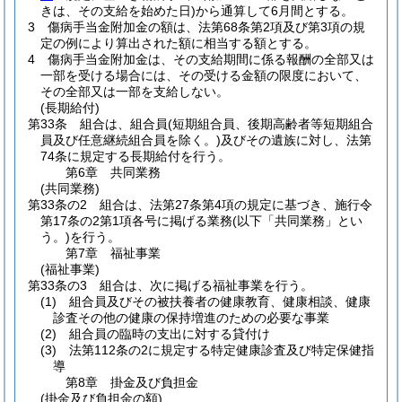
きは、その支給を始めた日)
から通算して6月間とする。
3
傷病手当金附加金の額は、法第68条第2項及び第3項の規
定の例により算出された額に相当する額とする。
4
傷病手当金附加金は、その支給期間に係る報酬の全部又は
一部を受ける場合には、その受ける金額の限度において、
その全部又は一部を支給しない。
(長期給付)
第33条
組合は、組合員
(短期組合員、後期高齢者等短期組合
員及び任意継続組合員を除く。)
及びその遺族に対し、法第
74条に規定する長期給付を行う。
第6章
共同業務
(共同業務)
第33条の2
組合は、法第27条第4項の規定に基づき、施行令
第17条の2第1項各号に掲げる業務
(以下「共同業務」とい
う。)
を行う。
第7章
福祉事業
(福祉事業)
第33条の3
組合は、次に掲げる福祉事業を行う。
(1)
組合員及びその被扶養者の健康教育、健康相談、健康
診査その他の健康の保持増進のための必要な事業
(2)
組合員の臨時の支出に対する貸付け
(3)
法第112条の2に規定する特定健康診査及び特定保健指
導
第8章
掛金及び負担金
(掛金及び負担金の額)