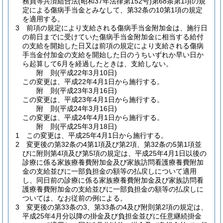
務員等共済組合法
(昭和37年法律第152号)
第68条第1項の規
定による傷病手当金とみなして、第32条の10第1項の規定
を適用する。
3
前項の規定により支給される傷病手当金附加金は、施行日
の前日までに受けていた傷病手当金附加金に相当する給付
の支給を開始した日又は前項の規定により支給される傷病
手当金付加金の支給を開始した日のうちいずれか早い日か
ら起算して6月を経過したときは、支給しない。
附
則
(平成22年3月10日
)
この変更は、平成22年4月1日から施行する。
附
則
(平成23年3月16日
)
この変更は、平成23年4月1日から施行する。
附
則
(平成24年3月16日
)
この変更は、平成24年4月1日から施行する。
附
則
(平成25年3月18日
)
1
この変更は、平成25年4月1日から施行する。
2
変更後の第32条の4第1項及び第2項、第32条の5第1項並
びに附則第4項及び第5項の規定は、平成25年4月1日以後の
診療に係る家族療養費附加金及び家族訪問看護療養費附加
金の支給並びに一部負担金の額等の払戻しについて適用
し、同日前の診療に係る家族療養費附加金及び家族訪問看
護療養費附加金の支給並びに一部負担金の額等の払戻しに
ついては、なお従前の例による。
3
変更後の第33条の3、第33条の4及び附則第2項の規定は、
平成25年4月分以降の掛金及び負担金並びに任意継続掛金