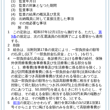
(1)
監査年月日
(2)
監査の対象となつた期間
(3)
監査事項
(4)
監査の結果の概況及び意見
(5)
出納職員に対して直接注意した事項
(6)
その他必要な事項
附
則
1
この定款は、昭和37年12月1日から施行する。
ただし、
第
9条
の規定は、次の互選議員の任期満了による選挙から適用
する。
2
削除
3
組合は、法附則第17条の規定により、一部負担金の額等
の払戻し
(以下「一部負担金払戻金」という。)
を行う。
4
一部負担金払戻金は、各診療月における療養の給付、保険
外併用療養費
(食事療養及び生活療養に係る部分を除
く。)
、療養費
(食事療養及び生活療養に係る部分を除く。)
及び訪問看護療養費に係る一部負担金の額等
(法第62条の2
の規定に基づき高額療養費が支給される場合にあつては、
当該一部負担金の額等から当該高額療養費に相当する額を
控除して得た額)
が1件につき25,000円
(上位所得者に係るも
のにあつては、50,000円)
を超えるときに行うものとし、そ
の額は、その超える金額に相当する額
(100円未満の端数が
あるときは、その端数を切り捨てる。)
とする。
5
前項
の規定にかかわらず、施行令第23条の3の2第1項第1
号イからニまでに掲げる金額のみを合算して高額療養費が