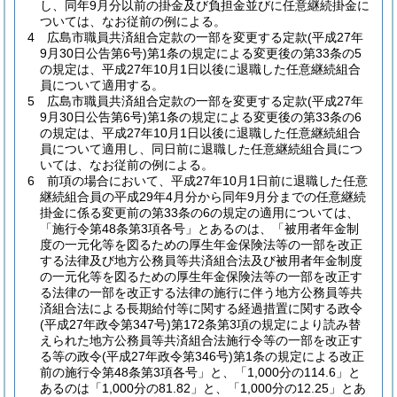
し、同年9月分以前の掛金及び負担金並びに任意継続掛金に
ついては、なお従前の例による。
4
広島市職員共済組合定款の一部を変更する定款
(平成27年
9月30日公告第6号)
第1条の規定による変更後の第33条の5
の規定は、平成27年10月1日以後に退職した任意継続組合
員について適用する。
5
広島市職員共済組合定款の一部を変更する定款
(平成27年
9月30日公告第6号)
第1条の規定による変更後の第33条の6
の規定は、平成27年10月1日以後に退職した任意継続組合
員について適用し、同日前に退職した任意継続組合員につ
いては、なお従前の例による。
6
前項の場合において、平成27年10月1日前に退職した任意
継続組合員の平成29年4月分から同年9月分までの任意継続
掛金に係る変更前の第33条の6の規定の適用については、
「施行令第48条第3項各号」とあるのは、「被用者年金制
度の一元化等を図るための厚生年金保険法等の一部を改正
する法律及び地方公務員等共済組合法及び被用者年金制度
の一元化等を図るための厚生年金保険法等の一部を改正す
る法律の一部を改正する法律の施行に伴う地方公務員等共
済組合法による長期給付等に関する経過措置に関する政令
(平成27年政令第347号)
第172条第3項の規定により読み替
えられた地方公務員等共済組合法施行令等の一部を改正す
る等の政令
(平成27年政令第346号)
第1条の規定による改正
前の施行令第48条第3項各号」と、「1,000分の114.6」と
あるのは「1,000分の81.82」と、「1,000分の12.25」とあ