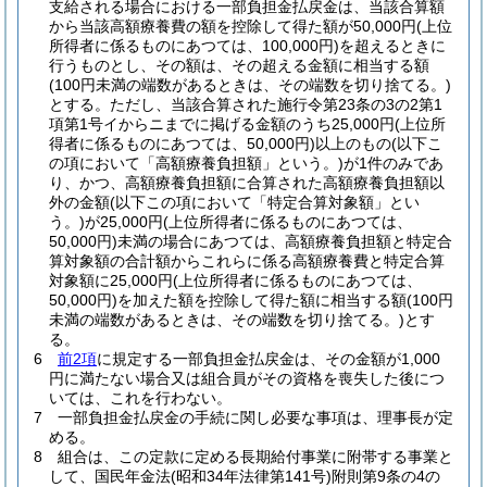
支給される場合における一部負担金払戻金は、当該合算額
から当該高額療養費の額を控除して得た額が50,000円
(上位
所得者に係るものにあつては、100,000円)
を超えるときに
行うものとし、その額は、その超える金額に相当する額
(100円未満の端数があるときは、その端数を切り捨てる。)
とする。
ただし、当該合算された施行令第23条の3の2第1
項第1号イからニまでに掲げる金額のうち25,000円
(上位所
得者に係るものにあつては、50,000円)
以上のもの
(以下こ
の項において「高額療養負担額」という。)
が1件のみであ
り、かつ、高額療養負担額に合算された高額療養負担額以
外の金額
(以下この項において「特定合算対象額」とい
う。)
が25,000円
(上位所得者に係るものにあつては、
50,000円)
未満の場合にあつては、高額療養負担額と特定合
算対象額の合計額からこれらに係る高額療養費と特定合算
対象額に25,000円
(上位所得者に係るものにあつては、
50,000円)
を加えた額を控除して得た額に相当する額
(100円
未満の端数があるときは、その端数を切り捨てる。)
とす
る。
6
前2項
に規定する一部負担金払戻金は、その金額が1,000
円に満たない場合又は組合員がその資格を喪失した後につ
いては、これを行わない。
7
一部負担金払戻金の手続に関し必要な事項は、理事長が定
める。
8
組合は、この定款に定める長期給付事業に附帯する事業と
して、国民年金法
(昭和34年法律第141号)
附則第9条の4の