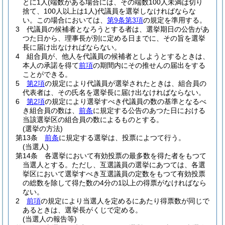
とに1人
(端数がある場合には、その端数100人未満は切り
捨て、100人以上は1人)
代議員を選挙しなければならな
い。
この場合においては、
第9条第3項
の規定を準用する。
3
代議員の候補者となろうとする者は、選挙期日の公告があ
つた日から、理事長が別に定める日までに、その旨を選挙
長に届け出なければならない。
4
組合員が、他人を代議員の候補者としようとするときは、
本人の承諾を得て
前項
の期間内にその推せんの届出をする
ことができる。
5
第2項
の規定により代議員が選挙されたときは、組合員の
代表者は、その氏名を選挙長に届け出なければならない。
6
第2項
の規定により選挙すべき代議員の数の基準となるべ
き組合員の数は、
前条
に規定する公告のあつた日における
当該選挙区の組合員の数によるものとする。
(選挙の方法)
第13条
前条
に規定する選挙は、投票によつて行う。
(当選人)
第14条
各選挙において有効投票の最多数を得た者をもつて
当選人とする。
ただし、互選議員の選挙にあつては、各選
挙区において選挙すべき互選議員の定数をもつて有効投票
の総数を除して得た数の4分の1以上の得票がなければなら
ない。
2
前項
の規定により当選人を定めるにあたり得票数が同じで
あるときは、選挙長がくじで定める。
(当選人の報告等)