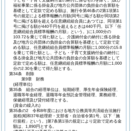
子ども・子育て支援納付金の納付に係るものを除く。)
及び
福祉事業に係る掛金及び地方公共団体の負担金の合算額を
基礎として定款で定める額は、施行令第46条の2第1項第1
号の規定による標準報酬の月額
(同号に掲げる額が同項第2
号に掲げる額を超える任意継続組合員にあつては、同項第1
号に掲げる額が440千円を超えるときは440千円。以下「任
意継続組合員標準報酬の月額」という。)
に1,000分の
103.72を乗じて得た額とし、介護納付金の納付に係る掛金
及び地方公共団体の負担金の合算額を基礎として定款で定
める額は、任意継続組合員標準報酬の月額に1,000分の15.8
を乗じて得た額とし、子ども・子育て支援納付金の納付に
係る掛金及び地方公共団体の負担金の合算額を基礎として
定款で定める額は、任意継続組合員標準報酬の月額に1,000
分の2.30を乗じて得た額とする。
第34条
削除
第9章
財務
(経理単位)
第35条
組合の経理単位は、短期経理、厚生年金保険経理、
退職等年金経理、退職等年金預託金管理経理、業務経理、
保健経理及び貸付経理とする。
(資金の繰入れ)
第35条の2
令和8年度における地方公務員等共済組合法施行
規程
(昭和37年総理府・文部省・自治省令第1号。以下「施
行規程」という。)
第7条第1項の規定により定款で定める金
額は、1,890円とする。