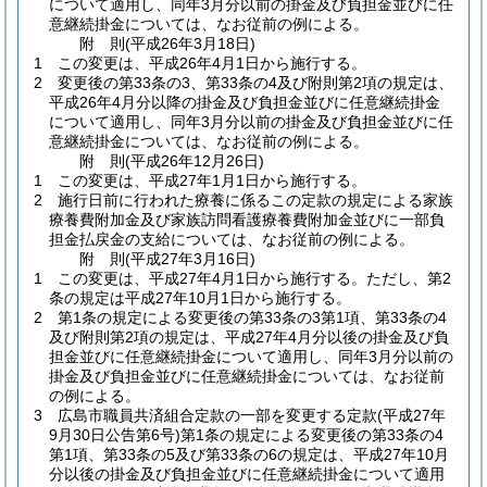
について適用し、同年3月分以前の掛金及び負担金並びに任
意継続掛金については、なお従前の例による。
附
則
(平成26年3月18日
)
1
この変更は、平成26年4月1日から施行する。
2
変更後の第33条の3、第33条の4及び附則第2項の規定は、
平成26年4月分以降の掛金及び負担金並びに任意継続掛金
について適用し、同年3月分以前の掛金及び負担金並びに任
意継続掛金については、なお従前の例による。
附
則
(平成26年12月26日
)
1
この変更は、平成27年1月1日から施行する。
2
施行日前に行われた療養に係るこの定款の規定による家族
療養費附加金及び家族訪問看護療養費附加金並びに一部負
担金払戻金の支給については、なお従前の例による。
附
則
(平成27年3月16日
)
1
この変更は、平成27年4月1日から施行する。
ただし、第2
条の規定は平成27年10月1日から施行する。
2
第1条の規定による変更後の第33条の3第1項、第33条の4
及び附則第2項の規定は、平成27年4月分以後の掛金及び負
担金並びに任意継続掛金について適用し、同年3月分以前の
掛金及び負担金並びに任意継続掛金については、なお従前
の例による。
3
広島市職員共済組合定款の一部を変更する定款
(平成27年
9月30日公告第6号)
第1条の規定による変更後の第33条の4
第1項、第33条の5及び第33条の6の規定は、平成27年10月
分以後の掛金及び負担金並びに任意継続掛金について適用