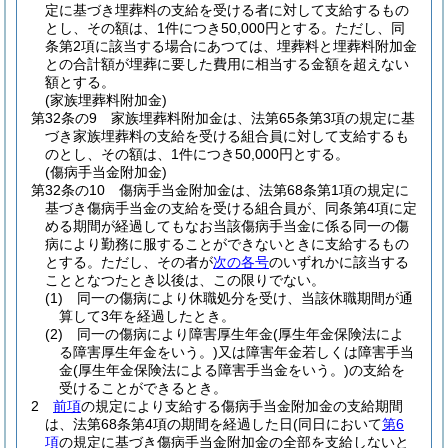
定に基づき埋葬料の支給を受ける者に対して支給するもの
とし、その額は、1件につき50,000円とする。
ただし、同
条第2項に該当する場合にあつては、埋葬料と埋葬料附加金
との合計額が埋葬に要した費用に相当する金額を超えない
額とする。
(家族埋葬料附加金)
第32条の9
家族埋葬料附加金は、法第65条第3項の規定に基
づき家族埋葬料の支給を受ける組合員に対して支給するも
のとし、その額は、1件につき50,000円とする。
(傷病手当金附加金)
第32条の10
傷病手当金附加金は、法第68条第1項の規定に
基づき傷病手当金の支給を受ける組合員が、同条第4項に定
める期間が経過してもなお当該傷病手当金に係る同一の傷
病により勤務に服することができないときに支給するもの
とする。
ただし、その者が
次の各号
のいずれかに該当する
こととなつたとき以後は、この限りでない。
(1)
同一の傷病により休職処分を受け、当該休職期間が通
算して3年を経過したとき。
(2)
同一の傷病により障害厚生年金
(厚生年金保険法によ
る障害厚生年金をいう。)
又は障害年金若しくは障害手当
金
(厚生年金保険法による障害手当金をいう。)
の支給を
受けることができるとき。
2
前項
の規定により支給する傷病手当金附加金の支給期間
は、法第68条第4項の期間を経過した日
(同日において
第6
項
の規定に基づき傷病手当金附加金の全部を支給しないと