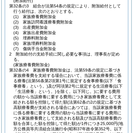
(附加給付)
第32条の3
組合が法第54条の規定により、附加給付として
行う給付は、次のとおりとする。
(1)
家族療養費附加金
(2)
家族訪問看護療養費附加金
(3)
出産費附加金
(4)
家族出産費附加金
(5)
埋葬料附加金
(6)
家族埋葬料附加金
(7)
傷病手当金附加金
2
附加給付の支給手続に関し必要な事項は、理事長が定め
る。
(家族療養費附加金)
第32条の4
家族療養費附加金は、法第59条の規定に基づき
家族療養費を支給する場合において、当該家族療養費に係
る療養
(法第56条第2項第1号に規定する食事療養
(以下「食
事療養」という。)
及び同項第2号に規定する生活療養
(以下
「生活療養」という。)
を除く。以下同じ。)
に要する費用
の額から当該療養に要する費用につき家族療養費として支
給される額を控除して得た額
(法第62条の2の規定に基づき
高額療養費が支給される場合にあつては、当該家族療養費
に係る療養に要する費用の額から当該療養に要する費用に
つき家族療養費として支給される額及び当該高額療養費の
額を合算した額を控除して得た額)
が1件につき25,000円
(地
方公務員等共済組合法施行令
(昭和37年政令第352号。以下