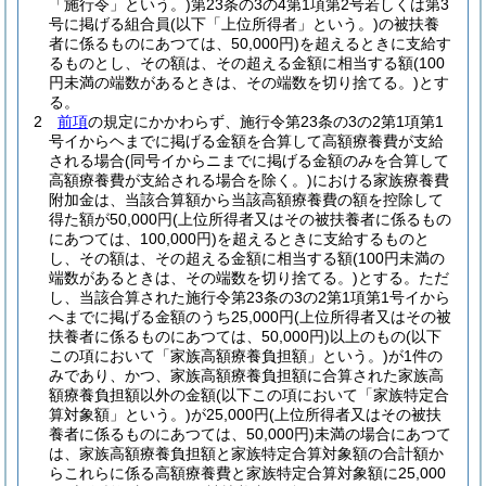
「施行令」という。)
第23条の3の4第1項第2号若しくは第3
号に掲げる組合員
(以下「上位所得者」という。)
の被扶養
者に係るものにあつては、50,000円)
を超えるときに支給す
るものとし、その額は、その超える金額に相当する額
(100
円未満の端数があるときは、その端数を切り捨てる。)
とす
る。
2
前項
の規定にかかわらず、施行令第23条の3の2第1項第1
号イからヘまでに掲げる金額を合算して高額療養費が支給
される場合
(同号イからニまでに掲げる金額のみを合算して
高額療養費が支給される場合を除く。)
における家族療養費
附加金は、当該合算額から当該高額療養費の額を控除して
得た額が50,000円
(上位所得者又はその被扶養者に係るもの
にあつては、100,000円)
を超えるときに支給するものと
し、その額は、その超える金額に相当する額
(100円未満の
端数があるときは、その端数を切り捨てる。)
とする。
ただ
し、当該合算された施行令第23条の3の2第1項第1号イから
へまでに掲げる金額のうち25,000円
(上位所得者又はその被
扶養者に係るものにあつては、50,000円)
以上のもの
(以下
この項において「家族高額療養負担額」という。)
が1件の
みであり、かつ、家族高額療養負担額に合算された家族高
額療養負担額以外の金額
(以下この項において「家族特定合
算対象額」という。)
が25,000円
(上位所得者又はその被扶
養者に係るものにあつては、50,000円)
未満の場合にあつて
は、家族高額療養負担額と家族特定合算対象額の合計額か
らこれらに係る高額療養費と家族特定合算対象額に25,000