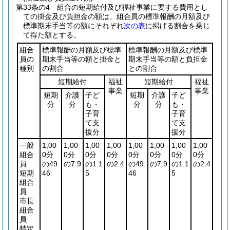
第33条の4
組合の短期給付及び福祉事業に要する費用とし
ての掛金及び負担金の額は、組合員の標準報酬の月額及び
標準期末手当等の額にそれぞれ
次の表
に掲げる割合を乗じ
て得た額とする。
組合
標準報酬の月額及び標準
標準報酬の月額及び標準
員の
期末手当等の額と掛金と
期末手当等の額と負担金
種別
の割合
との割合
短期給付
福祉
短期給付
福祉
事業
事業
短期
介護
子ど
短期
介護
子ど
分
分
も・
分
分
も・
子育
子育
て支
て支
援分
援分
一般
1,00
1,00
1,00
1,00
1,00
1,00
1,00
1,00
組合
0分
0分
0分
0分
0分
0分
0分
0分
員
の49.
の7.9
の1.1
の2.4
の49.
の7.9
の1.1
の2.4
短期
46
5
46
5
組合
員
市長
組合
員
特定