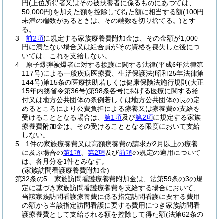
円
(上位所得者又はその被扶養者に係るものにあつては、
50,000円)
を加えた額を控除して得た額に相当する額
(100円
未満の端数があるときは、その端数を切り捨てる。)
とす
る。
3
前2項
に規定する家族療養費附加金は、その金額が1,000
円に満たない場合又は組合員がその資格を喪失した後につ
いては、これを支給しない。
4
原子爆弾被爆者に対する援護に関する法律
(平成6年法律第
117号)
による一般疾病医療費、生活保護法
(昭和25年法律第
144号)
第15条の医療扶助若しくは健康保険法施行規則
(大正
15年内務省令第36号)
第98条各号に掲げる医療に関する給
付又は地方公共団体の条例若しくは地方公共団体の長の定
めるところにより公費負担による療養又は療養費の支給を
受けることとなる場合は、
第1項
及び
第2項
に規定する家族
療養費附加金は、その受けることとなる限度において支給
しない。
5
1件の家族療養費又は高額療養費の請求が2月以上の療養
に及ぶ場合の
第1項
、
第2項
及び
前項
の規定の適用について
は、各月分を1件とみなす。
(家族訪問看護療養費附加金)
第32条の5
家族訪問看護療養費附加金は、法第59条の3の規
定に基づき家族訪問看護療養費を支給する場合において、
当該家族訪問看護療養費に係る指定訪問看護に要する費用
の額から当該指定訪問看護に要する費用につき家族訪問看
護療養費として支給される額を控除して得た額
(法第62条の