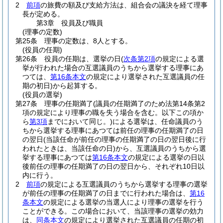
2
前項
の旅費の額及び支給方法は、組合会の議決を経て理事
長が定める。
第3章
役員及び職員
(理事の定数)
第25条
理事の定数は、8人とする。
(役員の任期)
第26条
役員の任期は、選挙の日
(
次条第2項
の規定による選
挙が行われた場合の互選議員のうちから選挙する理事にあ
つては、
第16条本文
の規定により選挙された互選議員の任
期の初日)
から起算する。
(役員の選挙)
第27条
理事の任期満了
(議員の任期満了のため法第14条第2
項の規定により理事の職を失う場合を含む。以下この項か
ら
第3項
までにおいて同じ。)
による選挙は、任命議員のう
ちから選挙する理事にあつては前任の理事の任期満了の日
の翌日
(当該任命が前任の理事の任期満了の日の翌日後に行
われたときは、当該任命の日)
から、互選議員のうちから選
挙する理事にあつては
第16条本文
の規定による選挙の日以
後前任の理事の任期満了の日の翌日から、それぞれ10日以
内に行う。
2
前項
の規定による互選議員のうちから選挙する理事の選挙
が前任の理事の任期満了の日までに行われた場合は、
第16
条本文
の規定による選挙の当選人により理事の選挙を行う
ことができる。
この場合において、当該理事の選挙の効力
は、
同条本文
の規定により選挙された互選議員の任期の初