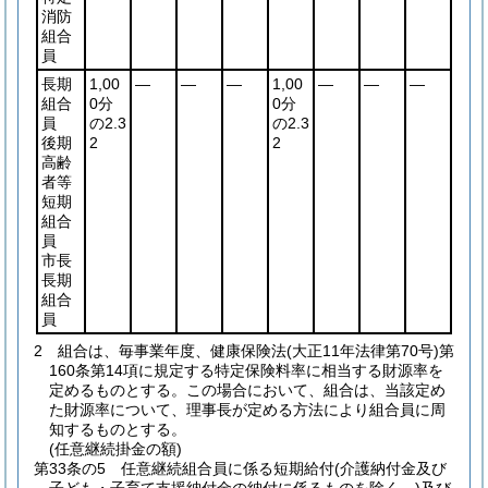
消防
組合
員
長期
1,00
―
―
―
1,00
―
―
―
組合
0分
0分
員
の2.3
の2.3
後期
2
2
高齢
者等
短期
組合
員
市長
長期
組合
員
2
組合は、毎事業年度、健康保険法
(大正11年法律第70号)
第
160条第14項に規定する特定保険料率に相当する財源率を
定めるものとする。
この場合において、組合は、当該定め
た財源率について、理事長が定める方法により組合員に周
知するものとする。
(任意継続掛金の額)
第33条の5
任意継続組合員に係る短期給付
(介護納付金及び