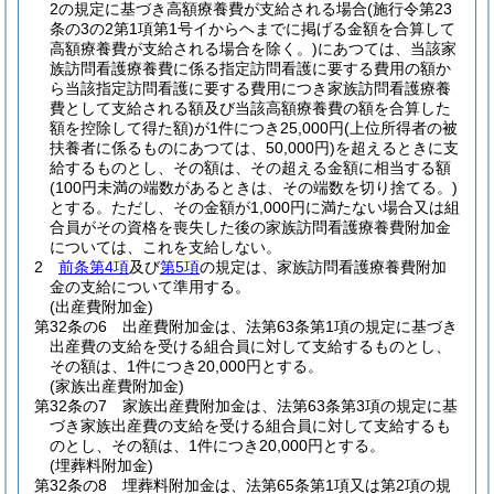
2の規定に基づき高額療養費が支給される場合
(施行令第23
条の3の2第1項第1号イからヘまでに掲げる金額を合算して
高額療養費が支給される場合を除く。)
にあつては、当該家
族訪問看護療養費に係る指定訪問看護に要する費用の額か
ら当該指定訪問看護に要する費用につき家族訪問看護療養
費として支給される額及び当該高額療養費の額を合算した
額を控除して得た額)
が1件につき25,000円
(上位所得者の被
扶養者に係るものにあつては、50,000円)
を超えるときに支
給するものとし、その額は、その超える金額に相当する額
(100円未満の端数があるときは、その端数を切り捨てる。)
とする。
ただし、その金額が1,000円に満たない場合又は組
合員がその資格を喪失した後の家族訪問看護療養費附加金
については、これを支給しない。
2
前条第4項
及び
第5項
の規定は、家族訪問看護療養費附加
金の支給について準用する。
(出産費附加金)
第32条の6
出産費附加金は、法第63条第1項の規定に基づき
出産費の支給を受ける組合員に対して支給するものとし、
その額は、1件につき20,000円とする。
(家族出産費附加金)
第32条の7
家族出産費附加金は、法第63条第3項の規定に基
づき家族出産費の支給を受ける組合員に対して支給するも
のとし、その額は、1件につき20,000円とする。
(埋葬料附加金)
第32条の8
埋葬料附加金は、法第65条第1項又は第2項の規