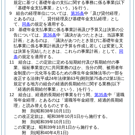
規定に基づく基礎年金の支払に関する事務に係る事業
(以下
「基礎年金支払事業」という。)
を行う。
9
組合の経理単位については、
第35条
中「及び貸付経理」
とあるのは、「、貸付経理及び基礎年金支払経理」とし
て、
同条
の規定を適用する。
10
基礎年金支払事業に係る事業計画及び予算又は決算の公
告については、
第36条
中「議決があつたときは、当該事業
計画」とあるのは、「議決があつたとき並びに基礎年金支
払事業に係る事業計画及び予算を作成し若しくは変更し又
は決算を完結したときは、これらの事業計画」として、
同
条
の規定を適用する。
11
組合は、この定款に定める短期給付及び長期給付の事
業、福祉事業並びに共同業務のほか、当分の間、被用者年
金制度の一元化等を図るための厚生年金保険法等の一部を
改正する法律
(平成24年法律第63号)
附則第75条の2第1項に
規定する地方の組合の経過的長期給付に関する業務
(以下
「経過的長期給付事業」という。)
を行う。
12
組合は、経過的長期給付事業を行う間、
第35条
中「退職
等年金経理」とあるのは「退職等年金経理、経過的長期経
理」と読み替えるものとする。
附
則
(昭和38年10月1日
)
この改正定款は、昭和38年10月1日から施行する。
附
則
(昭和39年10月1日
)
この変更は、昭和39年10月1日から施行する。
附
則
(昭和40年4月1日
)