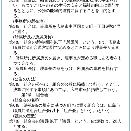
第2条
組合は、組合員及びその遺族の相互救済の事業を行
い、もつてこれらの者の生活の安定と福祉の向上に寄与す
るとともに、公務の能率的運営に資することを目的とす
る。
(事務所の所在地)
第3条
組合は、事務所を広島市中区国泰寺町一丁目6番34号
に置く。
(所属所及び所属所長)
第4条
組合の所轄機関
(以下「所属所」という。)
は、広島市
職員共済組合運営規則で定めるところにより理事長が定め
る。
2
所属所に所属所長を置き、理事長が定める職にある者をも
つて充てる。
3
所属所長は、理事長の命をうけ、所属所の事務を執行す
る。
(公告の方法)
第5条
組合の公告は、組合の公報に掲載して行う。
ただし、
決算に関する事項にあつては、広島市報に掲載して行う。
第2章
組合会
(組合会の名称)
第6条
法第6条の規定に基づき組合に置く組合会は、広島市
職員共済組合組合会
(以下「組合会」という。)
という。
(議員の定数)
第7条
組合会の議員
(以下「議員」という。)
の定数は、20人
とする。