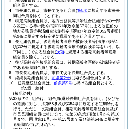
3
短期組合員は、法第74条第2項各号に規定する職員である
組合員とする。
4
市長組合員は、市長である組合員
(
第8項
に規定する市長長
期組合員を除く。)
とする。
5
特定消防組合員は、地方公務員等共済組合法施行令の一部
を改正する等の政令
(昭和61年政令第57号)
による改正前の
地方公務員等共済組合法施行令
(昭和37年政令第352号)
附則
第9条に規定する特定消防職員である組合員とする。
6
長期組合員は、後期高齢者医療の被保険者等
(法第2条第1
項第2号に規定する後期高齢者医療の被保険者等をいう。以
下同じ。)
である組合員
(
次項
に規定する後期高齢者等短期
組合員を除く。)
とする。
7
後期高齢者等短期組合員は、後期高齢者医療の被保険者等
である短期組合員とする。
8
市長長期組合員は、市長である長期組合員とする。
9
継続長期組合員は、
前条第2号
に掲げる組合員とする。
10
任意継続組合員は、
前条第5号
に掲げる組合員とする。
第5章
給付
(短期給付)
第32条の2
組合は、組合員
(継続長期組合員を除く。)
及びそ
の遺族に対し、法第53条及び第54条に規定する短期給付を
行う。
ただし、長期組合員、後期高齢者等短期組合員及び
市長長期組合員に対しては、法第53条第1項第1号から第10
号まで、同項第11号から第13号まで及び法第54条に規定す
る短期給付は行わない。