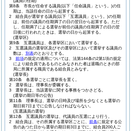
(議員の任期)
第8条
市長が任命する議員
(以下「任命議員」という。)
の任
期は、当該任命の日から起算する。
2
組合員が選挙する議員
(以下「互選議員」という。)
の任期
は、前任の議員の任期満了の日の翌日から起算する。
ただ
し、任期満了による選挙が前任の議員の任期満了の日の翌
日後に行われたときは、選挙の日から起算する。
(選挙区)
第9条
互選議員は、各選挙区において選挙する。
2
互選議員の選挙区及びその選挙区において選挙する議員の
数は、
別表
のとおりとする。
3
前項
の規定の適用については、法第144条の2第1項の規定
により組合員であるものとみなされた者は退職のときの部
局に所属する職員である組合員とみなす。
(選挙長)
第10条
各選挙ごとに選挙長を置く。
2
選挙長は、理事長が委嘱する。
3
選挙長は、当該選挙に関する事務をつかさどる。
(選挙の期日等の公告)
第11条
理事長は、選挙の日時及び場所を少なくとも選挙の
期日前7日までに公告しなければならない。
(互選議員の選挙)
第12条
互選議員の選挙は、代議員の互選により行う。
2
組合員は、その所属する選挙区ごとに、
前条
に規定する公
告のあつた日から選挙の期日前3日までに、組合員200人ご