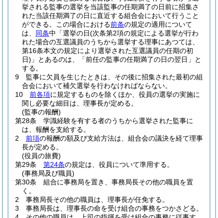
挙される監事の選挙を当該監事の任期満了の日前に招集さ
れた当該任期満了の日に直近する組合会において行うこと
ができる。
この場合における
前条
の規定の適用について
は、
同条
中「選挙の日
(次条第2項の規定による選挙が行わ
れた場合の互選議員のうちから選挙する理事にあつては、
第16条本文の規定により選挙された互選議員の任期の初
日)
」とあるのは、「前任の監事の任期満了の日の翌日」と
する。
9
監事に欠員を生じたときは、その後に招集された最初の組
合会において補欠選挙を行わなければならない。
10
前各項
に規定するものを除くほか、役員の選挙の実施に
関し必要な細目は、理事長が定める。
(監事の報酬)
第28条
学識経験を有する者のうちから選挙された監事に
は、報酬を支給する。
2
前項
の報酬の額及び支給方法は、組合会の議決を経て理事
長が定める。
(役員の旅費)
第29条
第24条
の規定は、役員について準用する。
(事務局及び職員)
第30条
組合に事務局を置き、事務局長その他の職員を置
く。
2
事務局長その他の職員は、理事長が任免する。
3
事務局長は、理事長の命を受け組合の事務をつかさどる。
4
その他の職員は、上司の指揮を受け組合の事務に従事す