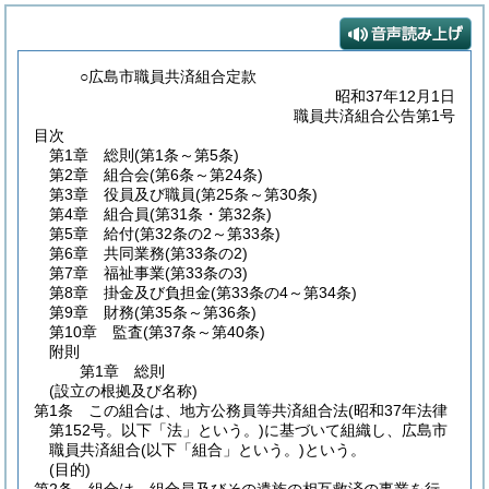
○広島市職員共済組合定款
昭和37年12月1日
職員共済組合公告第1号
目次
第1章
総則
(第1条～第5条)
第2章
組合会
(第6条～第24条)
第3章
役員及び職員
(第25条～第30条)
第4章
組合員
(第31条・第32条)
第5章
給付
(第32条の2～第33条)
第6章
共同業務
(第33条の2)
第7章
福祉事業
(第33条の3)
第8章
掛金及び負担金
(第33条の4～第34条)
第9章
財務
(第35条～第36条)
第10章
監査
(第37条～第40条)
附則
第1章
総則
(設立の根拠及び名称)
第1条
この組合は、地方公務員等共済組合法
(昭和37年法律
第152号。以下「法」という。)
に基づいて組織し、広島市
職員共済組合
(以下「組合」という。)
という。
(目的)