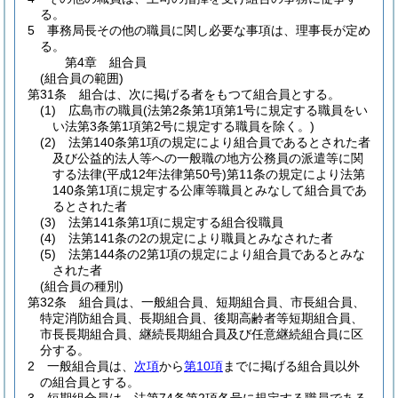
る。
5
事務局長その他の職員に関し必要な事項は、理事長が定め
る。
第4章
組合員
(組合員の範囲)
第31条
組合は、次に掲げる者をもつて組合員とする。
(1)
広島市の職員
(法第2条第1項第1号に規定する職員をい
い法第3条第1項第2号に規定する職員を除く。)
(2)
法第140条第1項の規定により組合員であるとされた者
及び公益的法人等への一般職の地方公務員の派遣等に関
する法律
(平成12年法律第50号)
第11条の規定により法第
140条第1項に規定する公庫等職員とみなして組合員であ
るとされた者
(3)
法第141条第1項に規定する組合役職員
(4)
法第141条の2の規定により職員とみなされた者
(5)
法第144条の2第1項の規定により組合員であるとみな
された者
(組合員の種別)
第32条
組合員は、一般組合員、短期組合員、市長組合員、
特定消防組合員、長期組合員、後期高齢者等短期組合員、
市長長期組合員、継続長期組合員及び任意継続組合員に区
分する。
2
一般組合員は、
次項
から
第10項
までに掲げる組合員以外
の組合員とする。