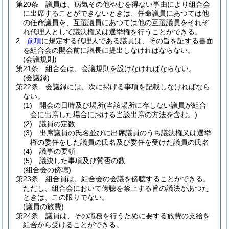
第20条
議員は、病気その他やむを得ない事由により組合会
に出席することができないときは、任命議員にあつては他
の任命議員を、互選議員にあつては他の互選議員をそれぞ
れ代理人として議決権又は選挙権を行うことができる。
2
前項
に規定する代理人である議員は、その旨を証する書面
を組合会の開会前に議長に提出しなければならない。
(会議規則)
第21条
組合会は、会議規則を設けなければならない。
(会議録)
第22条
会議録には、次に掲げる事項を記載しなければなら
ない。
(1)
開会の日時及び場所
(当該場所に存しない議員が組合
会に出席した場合における当該出席の方法を含む。)
(2)
議員の定数
(3)
出席議員の氏名並びに出席議員のうち議決権又は選挙
権の委任をした議員の氏名及び委任を受けた議員の氏名
(4)
議事の要領
(5)
議決した事項及び賛否の数
(組合会の傍聴)
第23条
組合員は、組合会の会議を傍聴することができる。
ただし、組合会において傍聴を禁止する旨の議決があつた
ときは、この限りでない。
(議員の旅費)
第24条
議員は、その職務を行うために要する旅費の支給を
組合から受けることができる。