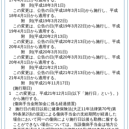
17年4月1日から適用する。
附
則
(平成18年3月1日
)
この変更は、公告の日
(平成18年3月1日)
から施行し、平成
18年4月1日から適用する。
附
則
(平成19年3月22日
)
この変更は、公告の日
(平成19年3月22日)
から施行し、平成
19年4月1日から適用する。
附
則
(平成20年2月13日
)
この変更は、公告の日
(平成20年2月13日)
から施行し、平成
20年4月1日から適用する。
附
則
(平成20年3月31日
)
この変更は、公告の日
(平成20年3月31日)
から施行し、平成
20年4月1日から適用する。
附
則
(平成21年2月13日
)
この変更は、公告の日
(平成21年2月13日)
から施行し、平成
21年4月1日から適用する。
附
則
(平成21年11月17日
)
(施行期日)
1
この変更は、平成21年12月1日
(以下「施行日」という。)
から施行する。
(傷病手当金附加金に係る経過措置)
2
施行日の前日以前に健康保険法
(大正11年法律第70号)
第
99条第2項の規定による傷病手当金の支給期間が経過した
場合において同一の傷病により施行日以後も勤務に服する
ことができない場合については、当該傷病手当金は地方公