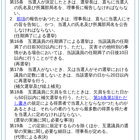
第15条
当選人が決定したときは、選挙長は、直ちに当選人
の氏名及び所属部局名を、理事長に報告しなければならな
い。
2
前項
の報告があつたときは、理事長は、直ちに当選人にそ
の旨を告知し、かつ、当選人の氏名及び所属部局名を公告
しなければならない。
(任期満了による選挙)
第16条
互選議員の任期満了による選挙は、当該議員の任期
満了の日前30日以内に行う。
ただし、災害その他特別の事
情がある場合においては、当該議員の任期満了の日後10日
以内に行うことができる。
(再選挙)
第17条
当選人がないとき、又は当選人がその選挙における
議員の定数に達しないときは、当該選挙の日から20日以内
に再選挙を行う。
(補欠選挙及び繰上補充)
第18条
互選議員に欠員を生じたときは、欠員を生じた日か
ら50日以内に補欠選挙を行う。
ただし、
第14条第1項ただ
し書き
の規定による得票者で当選人とならなかつたものが
あるときは、それらの者のうちから最多数の得票を得た者
を当選人に定めなければならない。
(選挙の実施に関し必要な事項)
第19条
この定款に規定するものを除くほか、互選議員の選
挙の実施に関し必要な細目は、理事長が定める。
(代理による表決)