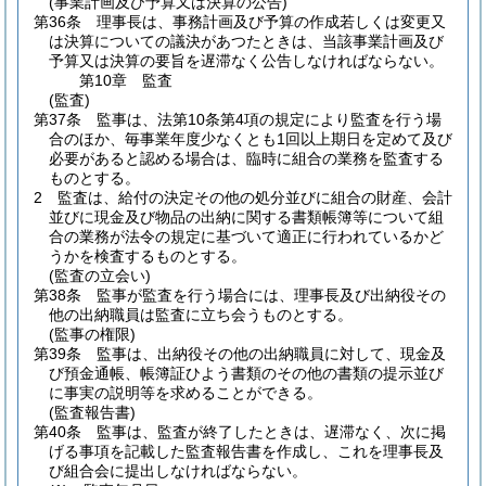
(事業計画及び予算又は決算の公告)
第36条
理事長は、事務計画及び予算の作成若しくは変更又
は決算についての議決があつたときは、当該事業計画及び
予算又は決算の要旨を遅滞なく公告しなければならない。
第10章
監査
(監査)
第37条
監事は、法第10条第4項の規定により監査を行う場
合のほか、毎事業年度少なくとも1回以上期日を定めて及び
必要があると認める場合は、臨時に組合の業務を監査する
ものとする。
2
監査は、給付の決定その他の処分並びに組合の財産、会計
並びに現金及び物品の出納に関する書類帳簿等について組
合の業務が法令の規定に基づいて適正に行われているかど
うかを検査するものとする。
(監査の立会い)
第38条
監事が監査を行う場合には、理事長及び出納役その
他の出納職員は監査に立ち会うものとする。
(監事の権限)
第39条
監事は、出納役その他の出納職員に対して、現金及
び預金通帳、帳簿証ひよう書類のその他の書類の提示並び
に事実の説明等を求めることができる。
(監査報告書)
第40条
監事は、監査が終了したときは、遅滞なく、次に掲
げる事項を記載した監査報告書を作成し、これを理事長及
び組合会に提出しなければならない。