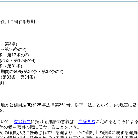
の任用に関する規則
条～第3条)
条～第16条の2)
7条・第17条の2)
7条の3・第17条の4)
8条～第31条)
用期間の延長
(第32条・第32条の2)
用
(第33条・第34条)
条)
、地方公務員法
(昭和25年法律第261号。以下「法」という。)
の規定に基
る。
おいて、
次の各号
に掲げる用語の意義は、
当該各号
に定めるところによ
外の者を職員の職に任命することをいう。
その職員が現に任命されている職より上位の職制上の段階に属する職員