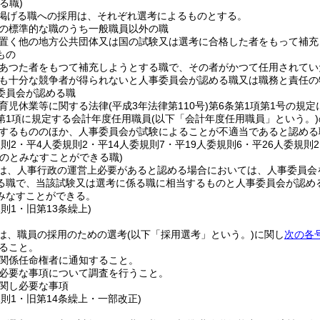
る職)
掲げる職への採用は、それぞれ選考によるものとする。
の標準的な職のうち一般職員以外の職
置く他の地方公共団体又は国の試験又は選考に合格した者をもって補充
もの
あつた者をもつて補充しようとする職で、その者がかつて任用されてい
も十分な競争者が得られないと人事委員会が認める職又は職務と責任の
委員会が認める職
育児休業等に関する法律
(平成3年法律第110号)
第6条第1項第1号の規
2第1項に規定する会計年度任用職員
(以下「会計年度任用職員」という。)
するもののほか、人事委員会が試験によることが不適当であると認める
規則2・平4人委規則2・平14人委規則7・平19人委規則6・平26人委規則
ものとみなすことができる職)
は、人事行政の運営上必要があると認める場合においては、人事委員会
る職で、当該試験又は選考に係る職に相当するものと人事委員会が認め
みなすことができる。
規則1・旧第13条繰上)
は、職員の採用のための選考
(以下「採用選考」という。)
に関し
次の各
ること。
関係任命権者に通知すること。
必要な事項について調査を行うこと。
関し必要な事項
規則1・旧第14条繰上・一部改正)