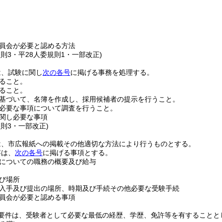
員会が必要と認める方法
規則3・平28人委規則1・一部改正)
は、試験に関し
次の各号
に掲げる事務を処理する。
ること。
ること。
基づいて、名簿を作成し、採用候補者の提示を行うこと。
必要な事項について調査を行うこと。
関し必要な事項
規則3・一部改正)
は、市広報紙への掲載その他適切な方法により行うものとする。
容は、
次の各号
に掲げる事項とする。
についての職務の概要及び給与
び場所
入手及び提出の場所、時期及び手続その他必要な受験手続
員会が必要と認める事項
要件は、受験者として必要な最低の経歴、学歴、免許等を有することと