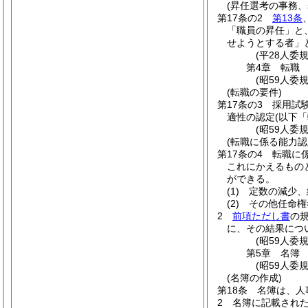
(昇任選考の事務、
第17条の2
第13条
「職員の昇任」と
せようとする者」
(平28人委
第4章
転職
(昭59人委
(転職の要件)
第17条の3
採用試
適性の認定
(以下
(昭59人委
(転職に係る能力認
第17条の4
転職に
これにかえるもの
ができる。
(1)
定数の減少、
(2)
その他任命権
2
前項ただし書
の
に、その結果につ
(昭59人委
第5章
名簿
(昭59人委
(名簿の作成)
第18条
名簿は、人
2
名簿に記載され