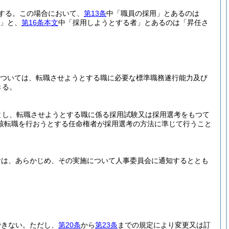
する。
この場合において、
第13条
中「職員の採用」とあるのは
」と、
第16条本文
中「採用しようとする者」とあるのは「昇任さ
ついては、転職させようとする職に必要な標準職務遂行能力及び
きる。
とし、転職させようとする職に係る採用試験又は採用選考をもつて
該転職を行おうとする任命権者が採用選考の方法に準じて行うこと
者は、あらかじめ、その実施について人事委員会に通知するととも
できない。
ただし、
第20条
から
第23条
までの規定により変更又は訂