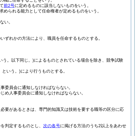
の職に任命することをいう。
て
前2号
に定めるものに該当しないものをいう。
求められる能力として任命権者が定めるものをいう。
まない。
のいずれかの方法により、職員を任命するものとする。
いう。以下同じ。)
によるものとされている場合を除き、競争試験
」という。)
により行うものとする。
人事委員会に通知しなければならない。
かじめ人事委員会に通知しなければならない。
に必要があるときは、専門的知識又は技術を要する職等の区分に応
かを判定するものとし、
次の各号
に掲げる方法のうち2以上をあわせ