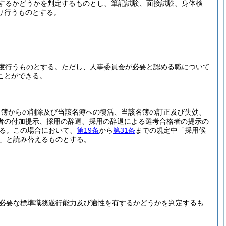
するかどうかを判定するものとし、筆記試験、面接試験、身体検
り行うものとする。
度行うものとする。
ただし、人事委員会が必要と認める職について
ことができる。
名簿からの削除及び当該名簿への復活、当該名簿の訂正及び失効、
者の付加提示、採用の辞退、採用の辞退による選考合格者の提示の
る。
この場合において、
第19条
から
第31条
までの規定中「採用候
」と読み替えるものとする。
必要な標準職務遂行能力及び適性を有するかどうかを判定するも