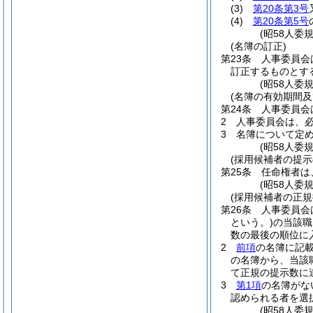
(3)
第20条第3号
(4)
第20条第5号
(昭58人委
(名簿の訂正)
第23条
人事委員会
訂正するものとす
(昭58人委
(名簿の有効期間及
第24条
人事委員会
2
人事委員会は、
3
名簿について定
(昭58人委
(採用候補者の提示
第25条
任命権者は
(昭58人委
(採用候補者の正規
第26条
人事委員会
という。)
の当該職
数の最後の順位に
2
前項
の名簿に記
の名簿から、当該
て正規の提示数に
3
第1項
の名簿がな
認められる者を選
(昭58人委