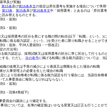
基準及び実施)
、
第15条
及び
第16条本文
の規定は昇任選考を実施する場合について準用
、
第13条
、
第15条
及び
第16条本文
中「採用選考」とあるのは「昇任選考
と読み替えるものとする。
規則1・追加)
規則1・追加)
験又は採用選考の区分を異にする職の間の転任
(以下「転職」という。)
に
「転職に係る能力認定」という。)
を受けた者に限り転職させることがで
規則1・追加、平28人委規則1・一部改正)
定の方法等)
係る能力認定は、採用試験又は採用選考の区分に準じ区分して行うもの
とする。
ただし、
次の各号
に掲げる転職に係る能力認定については、当
組織の改廃又は予算の減少により過員又は廃職を生じた場合の転職
者が人事管理上の必要を生じた場合の転職
規定により任命権者が転職に係る能力認定を行う場合には、当該任命権
いて人事委員会に報告しなければならない。
規則1・追加)
規則1・旧第4章繰下)
事委員会の議決により確定する。
た事項については、名簿の確定後はいかなる変更又は訂正も行うことが