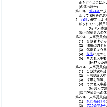
正を行う場合にお
(名簿の統合)
第19条
第24条
の規
合して名簿を作成
2
前項
の規定によ
載されている採用
(昭58人委
(採用候補者の名簿
第20条
人事委員会
(1)
当該名簿から
(2)
採用に関する
(3)
傷病又は心身
(4)
前号
に定める
(5)
その他人事委
(昭57人委
第21条
人事委員会
(1)
当該試験を受
(2)
当該試験の申
(3)
採用を辞退し
(4)
その他人事委
(昭58人委
(採用候補者の名簿
第22条
人事委員会
(1)
第20条第1号
(2)
第20条第2号