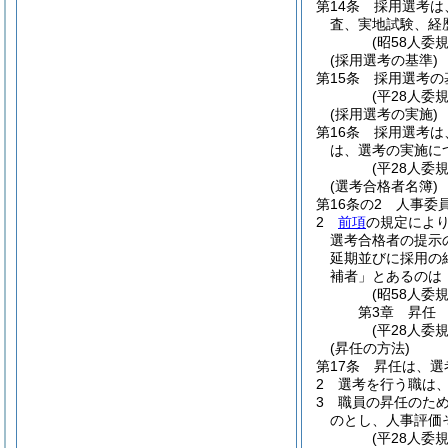
第14条
採用選考は
査、実地試験、経
(昭58人委
(採用選考の基準)
第15条
採用選考の
(平28人委
(採用選考の実施)
第16条
採用選考は
は、選考の実施に
(平28人委
(選考合格者名簿)
第16条の2
人事委
2
前項
の規定によ
選考合格者の提示
延期並びに採用の
補者」とあるのは
(昭58人委
第3章
昇任
(平28人委
(昇任の方法)
第17条
昇任は、選
2
選考を行う職は
3
職員の昇任のた
のとし、人事評価
(平28人委