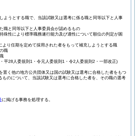
しようとする職で、当該試験又は選考に係る職と同等以下と人事
た職と同等以下と人事委員会が認めるもの
特殊性により標準職務遂行能力及び適性について順位の判定が困
定により任期を定めて採用された者をもって補充しようとする職
の職
職
2・平28人委規則1・令元人委規則1・令2人委規則2・一部改正)
を置く他の地方公共団体又は国の試験又は選考に合格した者をもつ
るものについて、当該試験又は選考に合格した者を、その職の選考
号
に掲げる事務を処理する。