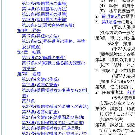
(3)
降任 職員を
第13条
(採用選考の事務)
(4)
転任 職員を
第14条
(採用選考の方法)
(5)
標準職務遂行
第15条
(採用選考の基準)
2
前項第5号
の標準
第16条
(採用選考の実施)
3
第1項各号
に規定
第16条の2
(選考合格者名簿)
(平28人委
第3章
昇任
(任命方法の一般的
第17条
(昇任の方法)
第3条
職に欠員を
第17条の2
(昇任選考の事務、基準
第2章
採用
及び実施)
(平28人委
第4章
転職
(競争試験による採
第17条の3
(転職の要件)
第4条
職員の採用
第17条の4
(転職に係る能力認定の
(以下「試験」とい
方法等)
2
試験によつて職
第5章
名簿
(昭58人委
第18条
(名簿の作成)
(採用予定の職及び
第19条
(名簿の統合)
第5条
任命権者は
第20条
(採用候補者の名簿からの削
2
任命権者は、
前
除)
(令8人委規
第21条
(試験の対象となる
第22条
(採用候補者の名簿への復活)
第6条
試験は、職
第23条
(名簿の訂正)
じて行うことがで
第24条
(名簿の有効期間及び失効)
(試験の方法)
第25条
(採用候補者の提示の請求)
第7条
試験は、受
第26条
(採用候補者の正規提示)
て行うものとする
第27条
(採用候補者の正規提示がで