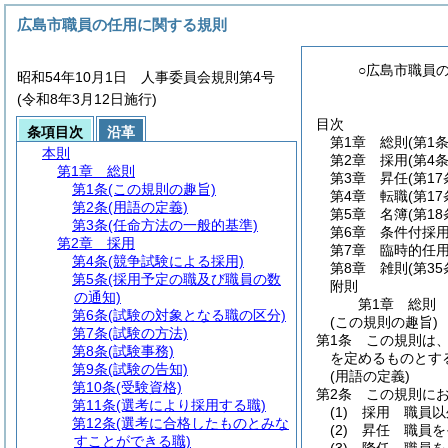
広島市職員の任用に関する規則
○広島市職員
昭和54年10月1日 人事委員会規則第4号
(令和8年3月12日施行)
目次
条項目次
沿革
第1章
総則
(第1
本則
第2章
採用
(第4
第1章
総則
第3章
昇任
(第1
第1条
(この規則の趣旨)
第4章
転職
(第1
第2条
(用語の定義)
第5章
名簿
(第1
第3条
(任命方法の一般的基準)
第6章
条件付採
第2章
採用
第7章
臨時的任
第4条
(競争試験による採用)
第8章
雑則
(第35
第5条
(採用予定の職及び職員の数
附則
の通知)
第1章
総則
第6条
(試験の対象となる職の区分)
(この規則の趣旨)
第7条
(試験の方法)
第1条
この規則は
第8条
(試験事務)
を定めるものとす
第9条
(試験の告知)
(用語の定義)
第10条
(受験資格)
第2条
この規則に
第11条
(選考により採用する職)
(1)
採用 職員以
第12条
(選考に合格したものとみな
(2)
昇任 職員を
すことができる職)