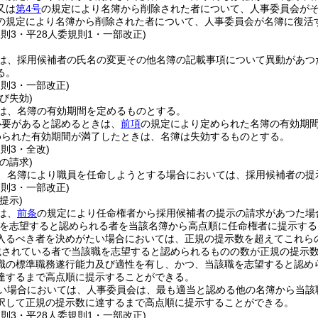
又は
第4号
の規定により名簿から削除された者について、人事委員会が
の規定により名簿から削除された者について、人事委員会が名簿に復活
規則3・平28人委規則1・一部改正)
は、採用候補者の氏名の変更その他名簿の記載事項について異動があつ
る。
規則3・一部改正)
び失効)
は、名簿の有効期間を定めるものとする。
必要があると認めるときは、
前項
の規定により定められた名簿の有効期
められた有効期間が満了したときは、名簿は失効するものとする。
規則3・全改)
の請求)
、名簿により職員を任命しようとする場合においては、採用候補者の提
規則3・一部改正)
提示)
は、
前条
の規定により任命権者から採用候補者の提示の請求があつた場
を志望すると認められる者を当該名簿から高点順に任命権者に提示する
入るべき者を決めがたい場合においては、正規の提示数を超えてこれら
載されている者で当該職を志望すると認められるものの数が正規の提示
職の標準職務遂行能力及び適性を有し、かつ、当該職を志望すると認め
達するまで高点順に提示することができる。
い場合においては、人事委員会は、最も適当と認める他の名簿から当該
択して正規の提示数に達するまで高点順に提示することができる。
規則3・平28人委規則1・一部改正)