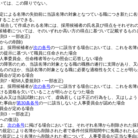
いては、この限りでない。
定による名簿の失効前に当該名簿の対象となつている職につき新たに名
することができる。
り統合して作成される名簿には、採用候補者の氏名及び得点をそれぞれ
候補者については、そのいずれか高い方の得点に基づいて記載するもの
規則3・一部改正)
からの削除)
は、採用候補者が
次の各号
の一に該当する場合においては、これを名簿
の提示に基づいて職員に任命された場合
人事委員会、任命権者等からの照会に応答しない場合
の障害のため、当該名簿の対象となる職の職務の遂行に支障があり、又
もののほか、当該名簿の対象となる職に必要な適格性を欠くことが明ら
員会が定める場合
規則7・昭58人委規則3・一部改正)
は、採用候補者が
次の各号
の一に該当する場合においては、これを名簿
ける資格を欠いていることが明らかとなつた場合
込み又は当該試験において、虚偽若しくは不正の行為をし、又はしよう
た事由が
第30条各号
の一に該当しないと人事委員会が認めた場合
員会が定める場合
規則3・一部改正)
への復活)
は、
次の各号
に掲げる場合においては、それぞれ名簿から削除された採
の規定により名簿から削除された者で条件付採用期間中に免職されたも
の規定により名簿から削除された者について、人事委員会が正当な事由