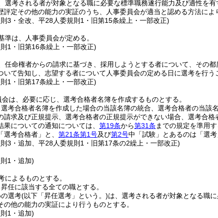
、選考される者が対象となる職に必要な標準職務遂行能力及び適性を有
歴評定その他の能力の実証のうち、人事委員会が適当と認める方法によ
規則3・全改、平28人委規則1・旧第15条繰上・一部改正)
基準は、人事委員会が定める。
規則1・旧第16条繰上・一部改正)
、任命権者からの請求に基づき、採用しようとする者について、その都
ついて告知し、志望する者について人事委員会の定める日に選考を行う
規則1・旧第17条繰上・一部改正)
員会は、必要に応じ、選考合格者名簿を作成するものとする。
り選考合格者名簿を作成した場合の当該名簿の統合、選考合格者の当該
の請求及び正規提示、選考合格者の正規提示ができない場合、選考合格
結果についての通知については、
第19条
から
第31条
までの規定を準用す
「選考合格者」と、
第21条第1号
及び
第2号
中「試験」とあるのは「選考
規則3・追加、平28人委規則1・旧第17条の2繰上・一部改正)
規則1・追加)
考によるものとする。
、昇任に該当する全ての職とする。
めの選考
(以下「昇任選考」という。)
は、選考される者が対象となる職に
その他の能力の実証により行うものとする。
規則1・追加)