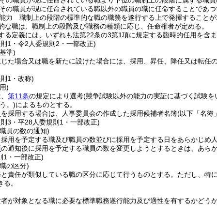
その職員が現に任命されている職より下位の職制上の段階に属する職員
その職員が現に任命されている職以外の職員の職に任命することであつ
能力 職制上の段階の標準的な職の職務を遂行する上で発揮することが
的な職は、職制上の段階及び職務の種類に応じ、任命権者が定める。
する定義には、いずれも法第22条の3第1項に規定する臨時的任用を含
規則1・令2人委規則2・一部改正)
基準)
生じた場合又は職を新たに設けた場合には、採用、昇任、降任又は転任
規則1・改称)
用)
は、
第11条
の規定により選考
(競争試験以外の能力の実証に基づく試験を
う。)
によるものとする。
員を採用する場合は、人事委員会の作成した採用候補者名簿
(以下「名簿
規則3・平28人委規則1・一部改正)
職員の数の通知)
、採用を予定する職及び職員の数並びに採用を予定する日をあらかじめ
項
の通知後に採用を予定する職員の数を変更しようとするときは、あら
則1・一部改正)
職の区分)
務と責任が類似している職の区分に応じて行うものとする。
ただし、特
きる。
験者が対象となる職に必要な標準職務遂行能力及び適性を有するかどう
。