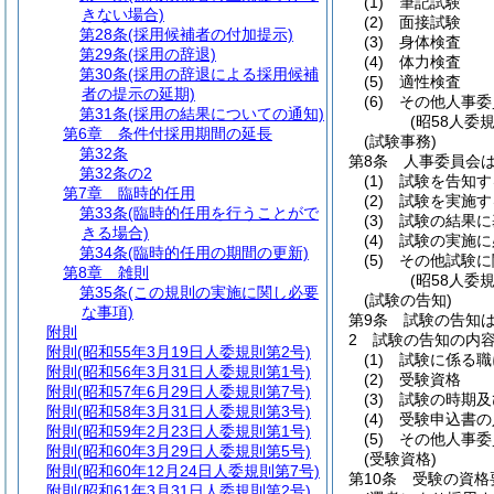
(1)
筆記試験
きない場合)
(2)
面接試験
第28条
(採用候補者の付加提示)
(3)
身体検査
第29条
(採用の辞退)
(4)
体力検査
第30条
(採用の辞退による採用候補
(5)
適性検査
者の提示の延期)
(6)
その他人事委
第31条
(採用の結果についての通知)
(昭58人委
第6章
条件付採用期間の延長
(試験事務)
第32条
第8条
人事委員会
第32条の2
(1)
試験を告知す
第7章
臨時的任用
(2)
試験を実施す
第33条
(臨時的任用を行うことがで
(3)
試験の結果に
きる場合)
(4)
試験の実施に
第34条
(臨時的任用の期間の更新)
(5)
その他試験に
第8章
雑則
(昭58人委
第35条
(この規則の実施に関し必要
(試験の告知)
な事項)
第9条
試験の告知
附則
2
試験の告知の内
附則
(昭和55年3月19日人委規則第2号)
(1)
試験に係る職
附則
(昭和56年3月31日人委規則第1号)
(2)
受験資格
附則
(昭和57年6月29日人委規則第7号)
(3)
試験の時期及
附則
(昭和58年3月31日人委規則第3号)
(4)
受験申込書の
附則
(昭和59年2月23日人委規則第1号)
(5)
その他人事委
附則
(昭和60年3月29日人委規則第5号)
(受験資格)
附則
(昭和60年12月24日人委規則第7号)
第10条
受験の資格
附則
(昭和61年3月31日人委規則第2号)