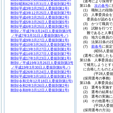
(選考により採用す
附則
(昭和62年3月31日人委規則第2号)
第11条
次の各号
に
附則
(平成3年3月29日人委規則第1号)
(1)
職制上の段階
附則
(平成3年12月25日人委規則第7号)
(2)
人事委員会を
附則
(平成4年3月25日人委規則第2号)
委員会が認める
附則
(平成5年3月26日人委規則第5号)
(3)
かつて職員で
附則
(平成6年3月25日人委規則第2号)
(4)
試験を行つて
附則
(／平成7年3月24日人委規則第3号
難であると人事
／平成7年3月31日人委規則第5号／)
(5)
地方公務員の
附則
(平成9年3月27日人委規則第1号)
(6)
法第22条の
附則
(平成10年3月26日人委規則第2号)
(7)
前各号
に規定
附則
(平成13年3月27日人委規則第1号)
(昭55人委
附則
(平成14年3月27日人委規則第7号)
(選考に合格した
附則
(平成17年3月23日人委規則第1号)
第12条
人事委員会
附則
(／平成19年3月26日人委規則第3号
て補充しようとす
／平成19年3月30日人委規則第6号／)
に合格したものと
附則
(平成26年3月24日人委規則第2号)
(平28人委
附則
(平成28年3月18日人委規則第1号)
(採用選考の事務)
附則
(令和元年12月18日人委規則第1号)
第13条
人事委員会
附則
(令和2年3月26日人委規則第2号)
(1)
選考を実施す
附則
(令和8年3月12日人委規則第1号)
(2)
選考の結果を
(3)
選考の実施に
(4)
その他選考に
(平28人委
(採用選考の方法)