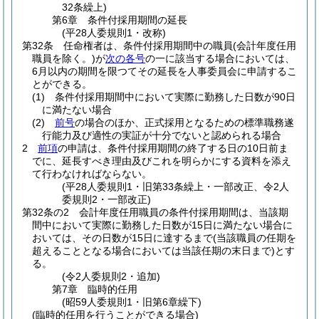
32条繰上)
第6章
条件付採用期間の延長
(平28人委規則1・改称)
第32条
任命権者は、条件付採用期間中の職員
(会計年度任用
職員を除く。)
が
次の各号
の一に該当する場合においては、
6月以内の期間を限つてその延長を人事委員会に申請するこ
とができる。
(1)
条件付採用期間中において実際に勤務した日数が90日
に満たない場合
(2)
前号
の場合のほか、正式採用となるための標準職務遂
行能力及び適性の実証が十分でないと認められる場合
2
前項
の申請は、条件付採用期間の終了する日の10日前ま
でに、延長すべき理由及びこれを明らかにする資料を添え
て行わなければならない。
(平28人委規則1・旧第33条繰上・一部改正、令2人
委規則2・一部改正)
第32条の2
会計年度任用職員の条件付採用期間は、当該期
間中において実際に勤務した日数が15日に満たない場合に
おいては、その日数が15日に達するまで
(当該職員の任期を
超えることとなる場合においては当該任期の末日まで)
とす
る。
(令2人委規則2・追加)
第7章
臨時的任用
(昭59人委規則1・旧第6章繰下)
(臨時的任用を行うことができる場合)