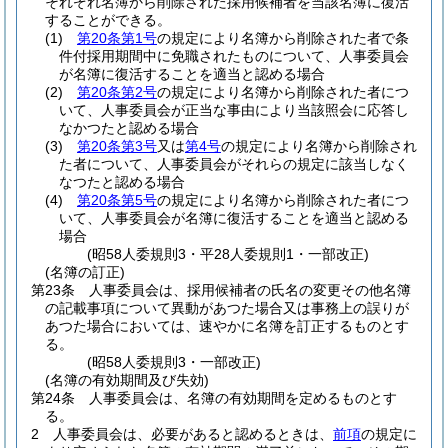
それぞれ名簿から削除された採用候補者を当該名簿に復活
することができる。
(1)
第20条第1号
の規定により名簿から削除された者で条
件付採用期間中に免職されたものについて、人事委員会
が名簿に復活することを適当と認める場合
(2)
第20条第2号
の規定により名簿から削除された者につ
いて、人事委員会が正当な事由により当該照会に応答し
なかつたと認める場合
(3)
第20条第3号
又は
第4号
の規定により名簿から削除され
た者について、人事委員会がそれらの規定に該当しなく
なつたと認める場合
(4)
第20条第5号
の規定により名簿から削除された者につ
いて、人事委員会が名簿に復活することを適当と認める
場合
(昭58人委規則3・平28人委規則1・一部改正)
(名簿の訂正)
第23条
人事委員会は、採用候補者の氏名の変更その他名簿
の記載事項について異動があつた場合又は事務上の誤りが
あつた場合においては、速やかに名簿を訂正するものとす
る。
(昭58人委規則3・一部改正)
(名簿の有効期間及び失効)
第24条
人事委員会は、名簿の有効期間を定めるものとす
る。
2
人事委員会は、必要があると認めるときは、
前項
の規定に