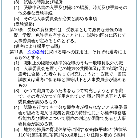
(3)
試験の時期及び場所
(4)
受験申込書の入手及び提出の場所、時期及び手続その
他必要な受験手続
(5)
その他人事委員会が必要と認める事項
(受験資格)
第10条
受験の資格要件は、受験者として必要な最低の経
歴、学歴、免許等を有することとし、試験の区分に応じて
人事委員会が定めるものとする。
(選考により採用する職)
第11条
次の各号
に掲げる職への採用は、それぞれ選考によ
るものとする。
(1)
職制上の段階の標準的な職のうち一般職員以外の職
(2)
人事委員会を置く他の地方公共団体又は国の試験又は
選考に合格した者をもって補充しようとする職で、当該
試験又は選考に係る職と同等以下と人事委員会が認める
もの
(3)
かつて職員であつた者をもつて補充しようとする職
で、その者がかつて任用されていた職と同等以下と人事
委員会が認めるもの
(4)
試験を行つても十分な競争者が得られないと人事委員
会が認める職又は職務と責任の特殊性により標準職務遂
行能力及び適性について順位の判定が困難であると人事
委員会が認める職
(5)
地方公務員の育児休業等に関する法律
(平成3年法律第
110号)
第6条第1項第1号の規定により任期を定めて採用