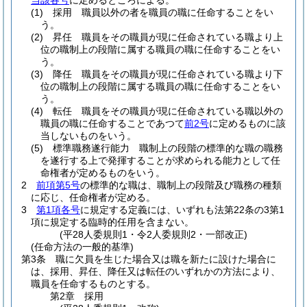
当該各号
に定めるところによる。
(1)
採用 職員以外の者を職員の職に任命することをい
う。
(2)
昇任 職員をその職員が現に任命されている職より上
位の職制上の段階に属する職員の職に任命することをい
う。
(3)
降任 職員をその職員が現に任命されている職より下
位の職制上の段階に属する職員の職に任命することをい
う。
(4)
転任 職員をその職員が現に任命されている職以外の
職員の職に任命することであつて
前2号
に定めるものに該
当しないものをいう。
(5)
標準職務遂行能力 職制上の段階の標準的な職の職務
を遂行する上で発揮することが求められる能力として任
命権者が定めるものをいう。
2
前項第5号
の標準的な職は、職制上の段階及び職務の種類
に応じ、任命権者が定める。
3
第1項各号
に規定する定義には、いずれも法第22条の3第1
項に規定する臨時的任用を含まない。
(平28人委規則1・令2人委規則2・一部改正)
(任命方法の一般的基準)
第3条
職に欠員を生じた場合又は職を新たに設けた場合に
は、採用、昇任、降任又は転任のいずれかの方法により、
職員を任命するものとする。
第2章
採用