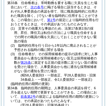
第33条
任命権者は、常時勤務を要する職に欠員を生じた場
合において、
次の各号
に掲げる場合に該当するときは、そ
れぞれ人事委員会の承認を得て、現に職員
(臨時的に任用さ
れた職員を除く。)
でない者を臨時的に任用することができ
る。
この場合において、
第1号
の規定により臨時的任用を行
おうとするときは、その承認があつたものとみなす。
(1)
災害その他重大な事故のため、法第17条第1項の採
用、昇任、降任又は転任の方法により職員を任命するま
での間その職員の職を欠員にしておくことができない緊
急の場合
(2)
臨時的任用を行う日から1年以内に廃止されることが
予想される臨時の職に関する場合
(3)
任命権者が、その採用候補者の提示の請求に対し人事
委員会から適当な採用候補者がない旨又は採用候補者の
数が
第26条
に規定する正規の提示数に足りない旨の通知
を受けた場合で、人事委員会から他に適当な採用候補者
がない旨の通知を受けた場合
(昭58人委規則3・一部改正、平28人委規則1・旧第
34条繰上・一部改正、令2人委規則2・一部改正)
(臨時的任用の期間の更新)
第34条
臨時的任用の期間は、人事委員会の承認を得て、6
月を超えない期間で更新することができる。
この場合にお
いて、
前条第2号
の規定による臨時的任用の期間の更新につ
いては、その承認があつたものとみなす。
(平28人委規則1・旧第35条繰上)