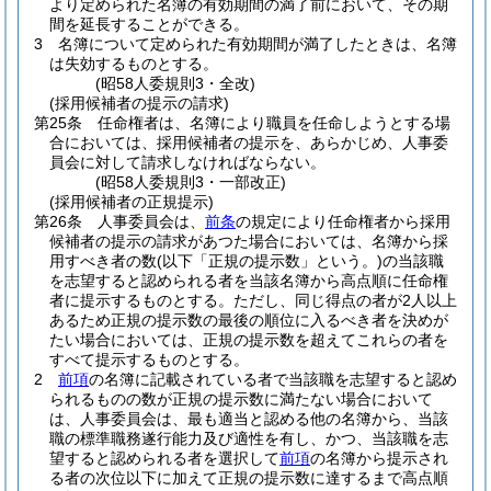
より定められた名簿の有効期間の満了前において、その期
間を延長することができる。
3
名簿について定められた有効期間が満了したときは、名簿
は失効するものとする。
(昭58人委規則3・全改)
(採用候補者の提示の請求)
第25条
任命権者は、名簿により職員を任命しようとする場
合においては、採用候補者の提示を、あらかじめ、人事委
員会に対して請求しなければならない。
(昭58人委規則3・一部改正)
(採用候補者の正規提示)
第26条
人事委員会は、
前条
の規定により任命権者から採用
候補者の提示の請求があつた場合においては、名簿から採
用すべき者の数
(以下「正規の提示数」という。)
の当該職
を志望すると認められる者を当該名簿から高点順に任命権
者に提示するものとする。
ただし、同じ得点の者が2人以上
あるため正規の提示数の最後の順位に入るべき者を決めが
たい場合においては、正規の提示数を超えてこれらの者を
すべて提示するものとする。
2
前項
の名簿に記載されている者で当該職を志望すると認め
られるものの数が正規の提示数に満たない場合において
は、人事委員会は、最も適当と認める他の名簿から、当該
職の標準職務遂行能力及び適性を有し、かつ、当該職を志
望すると認められる者を選択して
前項
の名簿から提示され
る者の次位以下に加えて正規の提示数に達するまで高点順