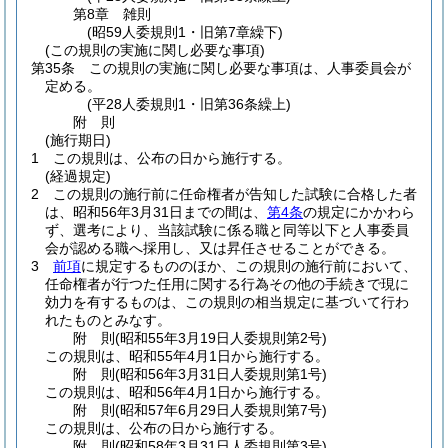
第8章
雑則
(昭59人委規則1・旧第7章繰下)
(この規則の実施に関し必要な事項)
第35条
この規則の実施に関し必要な事項は、人事委員会が
定める。
(平28人委規則1・旧第36条繰上)
附
則
(施行期日)
1
この規則は、公布の日から施行する。
(経過規定)
2
この規則の施行前に任命権者が告知した試験に合格した者
は、昭和56年3月31日までの間は、
第4条
の規定にかかわら
ず、選考により、当該試験に係る職と同等以下と人事委員
会が認める職へ採用し、又は昇任させることができる。
3
前項
に規定するもののほか、この規則の施行前において、
任命権者が行つた任用に関する行為その他の手続きで現に
効力を有するものは、この規則の相当規定に基づいて行わ
れたものとみなす。
附
則
(昭和55年3月19日
人委規則第2号)
この規則は、昭和55年4月1日から施行する。
附
則
(昭和56年3月31日
人委規則第1号)
この規則は、昭和56年4月1日から施行する。
附
則
(昭和57年6月29日
人委規則第7号)
この規則は、公布の日から施行する。
附
則
(昭和58年3月31日
人委規則第3号)