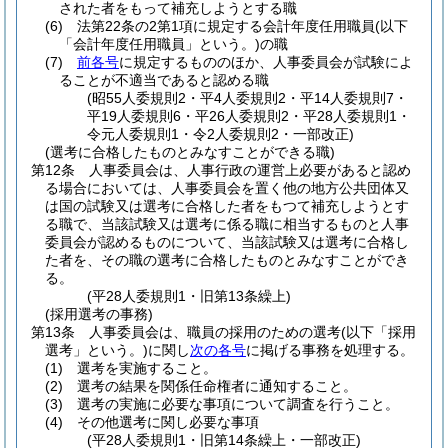
された者をもって補充しようとする職
(6)
法第22条の2第1項に規定する会計年度任用職員
(以下
「会計年度任用職員」という。)
の職
(7)
前各号
に規定するもののほか、人事委員会が試験によ
ることが不適当であると認める職
(昭55人委規則2・平4人委規則2・平14人委規則7・
平19人委規則6・平26人委規則2・平28人委規則1・
令元人委規則1・令2人委規則2・一部改正)
(選考に合格したものとみなすことができる職)
第12条
人事委員会は、人事行政の運営上必要があると認め
る場合においては、人事委員会を置く他の地方公共団体又
は国の試験又は選考に合格した者をもつて補充しようとす
る職で、当該試験又は選考に係る職に相当するものと人事
委員会が認めるものについて、当該試験又は選考に合格し
た者を、その職の選考に合格したものとみなすことができ
る。
(平28人委規則1・旧第13条繰上)
(採用選考の事務)
第13条
人事委員会は、職員の採用のための選考
(以下「採用
選考」という。)
に関し
次の各号
に掲げる事務を処理する。
(1)
選考を実施すること。
(2)
選考の結果を関係任命権者に通知すること。
(3)
選考の実施に必要な事項について調査を行うこと。
(4)
その他選考に関し必要な事項
(平28人委規則1・旧第14条繰上・一部改正)