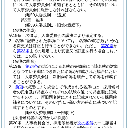
について人事委員会に通知するとともに、その結果につい
て人事委員会に報告しなければならない。
(昭59人委規則1・追加)
第5章
名簿
(昭59人委規則1・旧第4章繰下)
(名簿の作成)
第18条
名簿は、人事委員会の議決により確定する。
2
名簿に記載された事項については、名簿の確定後はいかな
る変更又は訂正も行うことができない。
ただし、
第20条
か
ら
第23条
までの規定により変更又は訂正を行う場合におい
ては、この限りでない。
(名簿の統合)
第19条
第24条
の規定による名簿の失効前に当該名簿の対象
となつている職につき新たに名簿が作成された場合におい
ては、人事委員会は、新旧両名簿を統合して名簿を作成す
ることができる。
2
前項
の規定により統合して作成される名簿には、採用候補
者の氏名及び得点をそれぞれの試験を通じて得点順に記載
するものとし、新旧両名簿にともに記載されている採用候
補者については、そのいずれか高い方の得点に基づいて記
載するものとする。
(昭58人委規則3・一部改正)
(採用候補者の名簿からの削除)
第20条
人事委員会は、採用候補者が
次の各号
の一に該当す