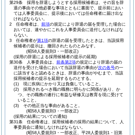
第29条
採用を辞退しようとする採用候補者は、その旨を辞
退の事由その他必要な事項とともに書面で、提示前におい
ては人事委員会に、提示後においては任命権者に届け出な
ければならない。
2
任命権者は、
前項
の規定により辞退の届を受理した場合に
おいては、速やかにこれを人事委員会に送付しなければな
らない。
3
任命権者が
第1項
の辞退の届を受理したときは、当該採用
候補者の提示は、撤回されたものとみなす。
(昭58人委規則3・一部改正)
(採用の辞退による採用候補者の提示の延期)
第30条
人事委員会は、
前条第2項
の規定により辞退の届の
送付を受けた場合において当該辞退の事由が
次の各号
の一
に該当すると認めるときは、辞退の事由がやむまで、当該
採用候補者の提示を延期するものとする。
(1)
現に疾病にかかり又は負傷していること。
(2)
採用されるべき職の職務に明らかに関係があり、か
つ、その職務の遂行に有益な研修又は教育を現に受けて
いること。
(3)
その他正当な事由があること。
(昭58人委規則3・一部改正)
(採用の結果についての通知)
第31条
任命権者は、採用候補者の採用の結果について、人
事委員会に通知しなければならない。
(昭58人委規則3・一部改正、平28人委規則1・旧第