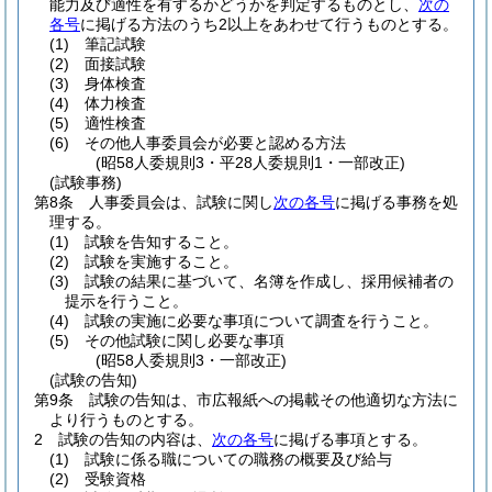
能力及び適性を有するかどうかを判定するものとし、
次の
各号
に掲げる方法のうち2以上をあわせて行うものとする。
(1)
筆記試験
(2)
面接試験
(3)
身体検査
(4)
体力検査
(5)
適性検査
(6)
その他人事委員会が必要と認める方法
(昭58人委規則3・平28人委規則1・一部改正)
(試験事務)
第8条
人事委員会は、試験に関し
次の各号
に掲げる事務を処
理する。
(1)
試験を告知すること。
(2)
試験を実施すること。
(3)
試験の結果に基づいて、名簿を作成し、採用候補者の
提示を行うこと。
(4)
試験の実施に必要な事項について調査を行うこと。
(5)
その他試験に関し必要な事項
(昭58人委規則3・一部改正)
(試験の告知)
第9条
試験の告知は、市広報紙への掲載その他適切な方法に
より行うものとする。
2
試験の告知の内容は、
次の各号
に掲げる事項とする。
(1)
試験に係る職についての職務の概要及び給与
(2)
受験資格