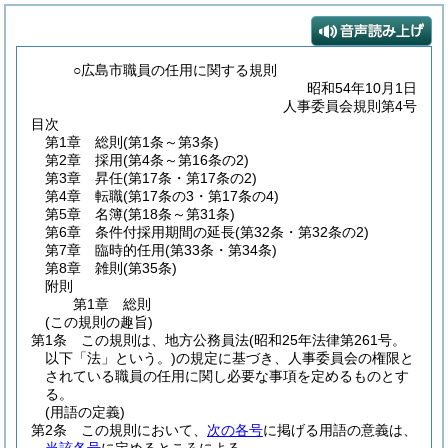
○広島市職員の任用に関する規則
昭和54年10月1日
人事委員会規則第4号
目次
第1章
総則
(第1条～第3条)
第2章
採用
(第4条～第16条の2)
第3章
昇任
(第17条・第17条の2)
第4章
転職
(第17条の3・第17条の4)
第5章
名簿
(第18条～第31条)
第6章
条件付採用期間の延長
(第32条・第32条の2)
第7章
臨時的任用
(第33条・第34条)
第8章
雑則
(第35条)
附則
第1章
総則
(この規則の趣旨)
第1条
この規則は、地方公務員法
(昭和25年法律第261号。
以下「法」という。)
の規定に基づき、人事委員会の権限と
されている職員の任用に関し必要な事項を定めるものとす
る。
(用語の定義)
第2条
この規則において、
次の各号
に掲げる用語の意義は、