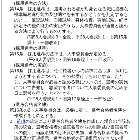
(採用選考の方法)
第14条
採用選考は、選考される者が対象となる職に必要な
標準職務遂行能力及び適性を有するかどうかを判定するも
のとし、筆記試験、面接試験、身体検査、実地試験、経歴
評定その他の能力の実証のうち、人事委員会が適当と認め
る方法により行うものとする。
(昭58人委規則3・全改、平28人委規則1・旧第15条
繰上・一部改正)
(採用選考の基準)
第15条
採用選考の基準は、人事委員会が定める。
(平28人委規則1・旧第16条繰上・一部改正)
(採用選考の実施)
第16条
採用選考は、任命権者からの請求に基づき、採用し
ようとする者について、その都度行うものとする。
ただ
し、人事委員会が必要と認める職については、選考の実施
について告知し、志望する者について人事委員会の定める
日に選考を行うことができる。
(平28人委規則1・旧第17条繰上・一部改正)
(選考合格者名簿)
第16条の2
人事委員会は、必要に応じ、選考合格者名簿を
作成するものとする。
2
前項
の規定により選考合格者名簿を作成した場合の当該名
簿の統合、選考合格者の当該名簿からの削除及び当該名簿
への復活、当該名簿の訂正及び失効、選考合格者の提示の
請求及び正規提示、選考合格者の正規提示ができない場