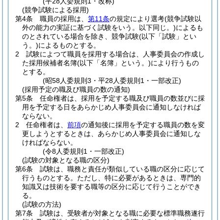
(平28人委規則1・改称)
(競争試験による採用)
第4条
職員の採用は、
第11条
の規定により選考
(競争試験以
外の能力の実証に基づく試験をいう。以下同じ。)
によるも
のとされている場合を除き、競争試験
(以下「試験」とい
う。)
によるものとする。
2
試験によつて職員を採用する場合は、人事委員会の作成し
た採用候補者名簿
(以下「名簿」という。)
により行うもの
とする。
(昭58人委規則3・平28人委規則1・一部改正)
(採用予定の職及び職員の数の通知)
第5条
任命権者は、採用を予定する職及び職員の数並びに採
用を予定する日をあらかじめ人事委員会に通知しなければ
ならない。
2
任命権者は、
前項
の通知後に採用を予定する職員の数を変
更しようとするときは、あらかじめ人事委員会に通知しな
ければならない。
(令8人委規則1・一部改正)
(試験の対象となる職の区分)
第6条
試験は、職務と責任が類似している職の区分に応じて
行うものとする。
ただし、特に必要があるときは、専門的
知識又は技術を要する職等の区分に応じて行うことができ
る。
(試験の方法)
第7条
試験は、受験者が対象となる職に必要な標準職務遂行