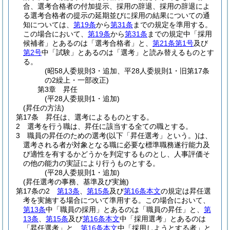
合、選考合格者の付加提示、採用の辞退、採用の辞退によ
る選考合格者の提示の延期並びに採用の結果についての通
知については、
第19条
から
第31条
までの規定を準用する。
この場合において、
第19条
から
第31条
までの規定中「採用
候補者」とあるのは「選考合格者」と、
第21条第1号
及び
第2号
中「試験」とあるのは「選考」と読み替えるものとす
る。
(昭58人委規則3・追加、平28人委規則1・旧第17条
の2繰上・一部改正)
第3章
昇任
(平28人委規則1・追加)
(昇任の方法)
第17条
昇任は、選考によるものとする。
2
選考を行う職は、昇任に該当する全ての職とする。
3
職員の昇任のための選考
(以下「昇任選考」という。)
は、
選考される者が対象となる職に必要な標準職務遂行能力及
び適性を有するかどうかを判定するものとし、人事評価そ
の他の能力の実証により行うものとする。
(平28人委規則1・追加)
(昇任選考の事務、基準及び実施)
第17条の2
第13条
、
第15条
及び
第16条本文
の規定は昇任選
考を実施する場合について準用する。
この場合において、
第13条
中「職員の採用」とあるのは「職員の昇任」と、
第
13条
、
第15条
及び
第16条本文
中「採用選考」とあるのは
「昇任選考」と、
第16条本文
中「採用しようとする者」と