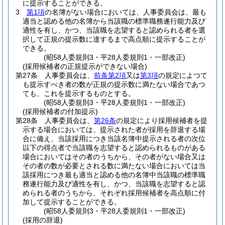
に提示することができる。
3
第1項
の名簿がない場合においては、人事委員会は、最も
適当と認める他の名簿から当該職の標準職務遂行能力及び
適性を有し、かつ、当該職を志望すると認められる者を選
択して正規の提示数に達するまで高点順に提示することが
できる。
(昭58人委規則3・平28人委規則1・一部改正)
(採用候補者の正規提示ができない場合)
第27条
人事委員会は、
前条第2項
又は
第3項
の規定によつて
も提示すべき者の数が正規の提示数に満たない場合であつ
ても、これを提示するものとする。
(昭58人委規則3・平28人委規則1・一部改正)
(採用候補者の付加提示)
第28条
人事委員会は、
第26条
の規定により採用候補者を提
示する場合においては、提示された者が採用を辞退する場
合に備え、当該採用につき当該名簿中提示される者の次位
以下の得点者で当該職を志望すると認められるものがある
場合においてはその者のうちから、その者がない場合又は
その者の数が必要とされる数に満たない場合においては当
該採用につき最も適当と認める他の名簿中当該職の標準職
務遂行能力及び適性を有し、かつ、当該職を志望すると認
められる者のうちから、それぞれ採用候補者を高点順に付
加して提示することができる。
(昭58人委規則3・平28人委規則1・一部改正)
(採用の辞退)