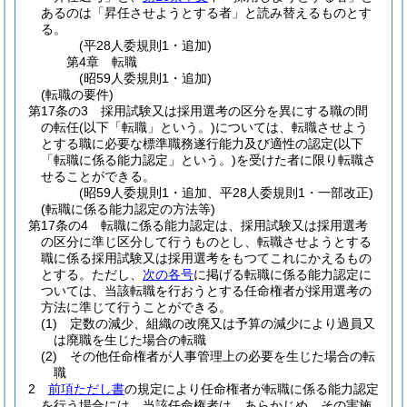
あるのは「昇任させようとする者」と読み替えるものとす
る。
(平28人委規則1・追加)
第4章
転職
(昭59人委規則1・追加)
(転職の要件)
第17条の3
採用試験又は採用選考の区分を異にする職の間
の転任
(以下「転職」という。)
については、転職させよう
とする職に必要な標準職務遂行能力及び適性の認定
(以下
「転職に係る能力認定」という。)
を受けた者に限り転職さ
せることができる。
(昭59人委規則1・追加、平28人委規則1・一部改正)
(転職に係る能力認定の方法等)
第17条の4
転職に係る能力認定は、採用試験又は採用選考
の区分に準じ区分して行うものとし、転職させようとする
職に係る採用試験又は採用選考をもつてこれにかえるもの
とする。
ただし、
次の各号
に掲げる転職に係る能力認定に
ついては、当該転職を行おうとする任命権者が採用選考の
方法に準じて行うことができる。
(1)
定数の減少、組織の改廃又は予算の減少により過員又
は廃職を生じた場合の転職
(2)
その他任命権者が人事管理上の必要を生じた場合の転
職
2
前項ただし書
の規定により任命権者が転職に係る能力認定
を行う場合には、当該任命権者は、あらかじめ、その実施