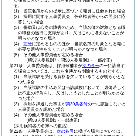
る場合においては、これを名簿から削除することができ
る。
(1)
当該名簿からの提示に基づいて職員に任命された場合
(2)
採用に関する人事委員会、任命権者等からの照会に応
答しない場合
(3)
傷病又は心身の障害のため、当該名簿の対象となる職
の職務の遂行に支障があり、又はこれに堪えないことが
明らかとなつた場合
(4)
前号
に定めるもののほか、当該名簿の対象となる職に
必要な適格性を欠くことが明らかとなつた場合
(5)
その他人事委員会が定める場合
(昭57人委規則7・昭58人委規則3・一部改正)
第21条
人事委員会は、採用候補者が
次の各号
の一に該当す
る場合においては、これを名簿から削除するものとする。
(1)
当該試験を受ける資格を欠いていることが明らかとな
つた場合
(2)
当該試験の申込み又は当該試験において、虚偽若しく
は不正の行為をし、又はしようとしたことが明らかとな
つた場合
(3)
採用を辞退した事由が
第30条各号
の一に該当しないと
人事委員会が認めた場合
(4)
その他人事委員会が定める場合
(昭58人委規則3・一部改正)
(採用候補者の名簿への復活)
第22条
人事委員会は、
次の各号
に掲げる場合においては、