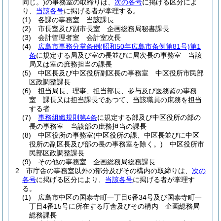
同じ。)
の事務室の取締りは、
次の各号
に掲げる区分によ
り、
当該各号
に掲げる者が掌理する。
(1)
各課の事務室 当該課長
(2)
市長室及び副市長室 企画総務局秘書課長
(3)
会計管理者室 会計室次長
(4)
広島市事務分掌条例
(昭和50年広島市条例第81号)
第1
条
に規定する局及び室の長並びに局次長の事務室 当該
局又は室の庶務担当の課長
(5)
中区長及び中区役所副区長の事務室 中区役所市民部
区政調整課長
(6)
担当局長、理事、担当部長、参与及び医務監の事務
室 課長又は担当課長であつて、当該職員の庶務を担当
する者
(7)
事務組織規則第4条
に規定する部及び中区役所の部の
長の事務室 当該部の庶務担当の課長
(8)
中区役所の事務室
(中区役所の課、中区長並びに中区
役所の副区長及び部の長の事務室を除く。)
中区役所市
民部区政調整課長
(9)
その他の事務室 企画総務局総務課長
2
市庁舎の事務室以外の部分及びその構内の取締りは、
次の
各号
に掲げる区分により、
当該各号
に掲げる者が掌理す
る。
(1)
広島市中区の国泰寺町一丁目6番34号及び国泰寺町一
丁目4番15号に所在する庁舎及びその構内 企画総務局
総務課長