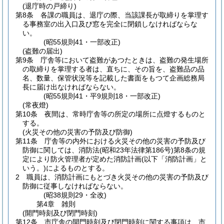
(退庁時の戸締り)
第8条
各課の職員は、退庁の際、当該課長が取締りを掌理す
る事務室の出入口及び窓を完全に閉鎖しなければならな
い。
(昭55規則41・一部改正)
(盗難の届出)
第9条
庁舎等において盗難があつたときは、盗難の発生場所
の取締りを掌理する者は、直ちに、その旨を、盗難品の品
名、数量、保管状況等を記載した書面をもつて企画総務局
長に届け出なければならない。
(昭55規則41・平9規則18・一部改正)
(常夜燈)
第10条
夜間は、常時庁舎等の所定の場所に点燈するものと
する。
(火災その他の災害の予防及び防御)
第11条
庁舎等の内外における火災その他の災害の予防及び
防御に関しては、消防法
(昭和23年法律第186号)
第8条の規
定により防火管理者が定めた消防計画
(以下「消防計画」と
いう。)
によるものとする。
2
職員は、消防計画にもとづき火災その他の災害の予防及び
防御に従事しなければならない。
(昭38規則29・全改)
第4章
雑則
(開門時刻及び閉門時刻)
第12条
市庁舎の開門時刻及び閉門時刻に関する事項は、市