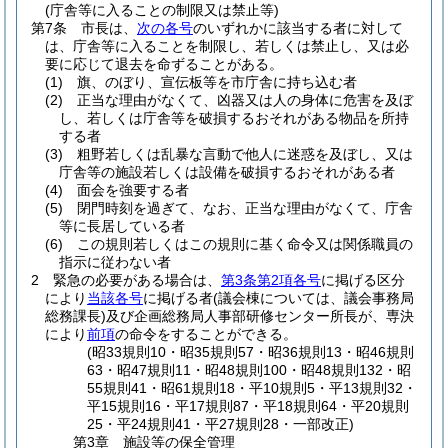
(庁舎等に入ることの制限又は禁止等)
第7条
市長は、
次の各号
のいずれかに該当する者に対して
は、庁舎等に入ることを制限し、若しくは禁止し、又は必
要に応じて退去を命ずることがある。
(1)
旗、のぼり、宣伝板等を市庁舎に持ち込む者
(2)
正当な理由がなくて、凶器又は人の身体に危害を及ぼ
し、若しくは庁舎等を破損するおそれがある物品を所持
する者
(3)
粗野若しくは乱暴な言動で他人に迷惑を及ぼし、又は
庁舎等の施設若しくは設備を破損するおそれがある者
(4)
面会を強要する者
(5)
閉門時刻を過ぎて、なお、正当な理由がなくて、庁舎
等に長居している者
(6)
この規則若しくはこの規則に基く命令又は関係職員の
指示に従わない者
2
緊急の必要がある場合は、
第3条第2項各号
に掲げる区分
により
当該各号
に掲げる者
(議会棟については、議会事務局
総務課長)
及び企画総務局人事部研修センター所長が、専決
により
前項
の命令をすることができる。
(昭33規則10・昭35規則57・昭36規則13・昭46規則
63・昭47規則11・昭48規則100・昭48規則132・昭
55規則41・昭61規則18・平10規則5・平13規則32・
平15規則16・平17規則87・平18規則64・平20規則
25・平24規則41・平27規則28・一部改正)
第3章
施設等の保全管理