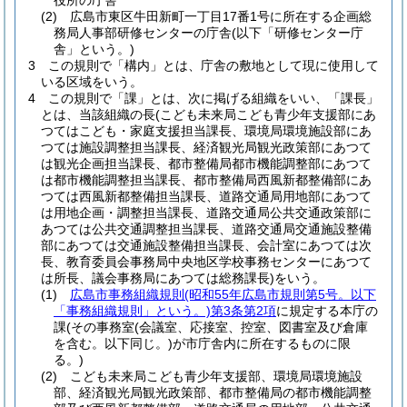
役所の庁舎
(2)
広島市東区牛田新町一丁目17番1号に所在する企画総
務局人事部研修センターの庁舎
(以下「研修センター庁
舎」という。)
3
この規則で「構内」とは、庁舎の敷地として現に使用して
いる区域をいう。
4
この規則で「課」とは、次に掲げる組織をいい、「課長」
とは、当該組織の長
(こども未来局こども青少年支援部にあ
つてはこども・家庭支援担当課長、環境局環境施設部にあ
つては施設調整担当課長、経済観光局観光政策部にあつて
は観光企画担当課長、都市整備局都市機能調整部にあつて
は都市機能調整担当課長、都市整備局西風新都整備部にあ
つては西風新都整備担当課長、道路交通局用地部にあつて
は用地企画・調整担当課長、道路交通局公共交通政策部に
あつては公共交通調整担当課長、道路交通局交通施設整備
部にあつては交通施設整備担当課長、会計室にあつては次
長、教育委員会事務局中央地区学校事務センターにあつて
は所長、議会事務局にあつては総務課長)
をいう。
(1)
広島市事務組織規則
(昭和55年広島市規則第5号。以下
「事務組織規則」という。)
第3条第2項
に規定する本庁の
課
(その事務室
(会議室、応接室、控室、図書室及び倉庫
を含む。以下同じ。)
が市庁舎内に所在するものに限
る。)
(2)
こども未来局こども青少年支援部、環境局環境施設
部、経済観光局観光政策部、都市整備局の都市機能調整