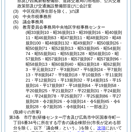
部及び西風新都整備部、道路交通局の用地部、公共交通
政策部及び交通施設整備部並びに会計室
(3)
中区役所
(厚生部を除く。)
の課
(4)
中央市税事務所
(5)
議会事務局
(6)
教育委員会事務局中央地区学校事務センター
(昭33規則10・昭36規則13・昭39規則16・昭40規則
11・昭46規則63・昭47規則11・昭48規則20・昭48
規則100・昭48規則132・昭49規則7・昭50規則26・
昭50規則71・昭52規則13・昭53規則45・昭54規則
74・昭55規則41・昭55規則128・昭56規則10・昭
57規則5・昭57規則18・昭57規則67・昭57規則96・
昭58規則13・昭60規則40・昭61規則18・昭62規則
3・平元規則127・平3規則47・平5規則24・平7規則
13・平8規則47・平9規則18・平10規則5・平11規則
21・平12規則21・平13規則32・平14規則15・平15
規則16・平17規則87・平18規則64・平19規則58・
平20規則25・平21規則27・平22規則31・平24規則
41・平24規則78・平25規則77・平25規則86・平27
規則28・令2規則26・令3規則14・令5規則45・令6
規則28・令7規則35・令8規則41・一部改正)
(取締りの所掌)
第3条
市庁舎
(研修センター庁舎及び広島市中区国泰寺町一
丁目6番34号に所在する庁舎の議会棟部分
(市長が定める部
分を除く。以下「議会棟」という。)
を除く。
次項
において