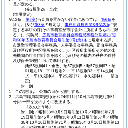
長が定める。
(令2規則26・全改)
(準用規定)
第13条
第2章
(当直員を置かない庁舎にあつては、
第6条
を
除く。)
及び
第3章
の規定は、
事務組織規則第3条第2項
に規
定する本庁の課
(その事務室が市庁舎外に所在するものに限
る。)
、消防局、
広島市教育委員会事務局事務分掌規則
(昭
和50年広島市教育委員会規則第9号)
第1条
に規定する課、
市選挙管理委員会事務局、人事委員会事務局、監査事務局
及び区役所
(中区役所を除く。)
、区役所出張所その他の出
先機関の庁舎
(市庁舎を除く。)
及びその構内の秩序の維持
及び保全管理について準用する。
(昭55規則41・全改、昭57規則5・昭57規則67・昭
61規則18・平11規則21・平13規則32・平14規則
15・平18規則64・平25規則77・令8規則41・一部改
正)
附
則
1
この規則は、公布の日から施行する。
2
広島市職員就業規則
(昭和24年11月10日広島市規則第51
号)
の一部を次のように改正する。
〔次のよう略〕
附
則
(／昭和33年3月5日規則第10号／昭和33年7月
19日規則第45号／昭和35年8月11日規則第57号／昭和
35年10月10日規則第71号／昭和36年3月16日規則第13
号／昭和38年4月19日
規則第29号／)