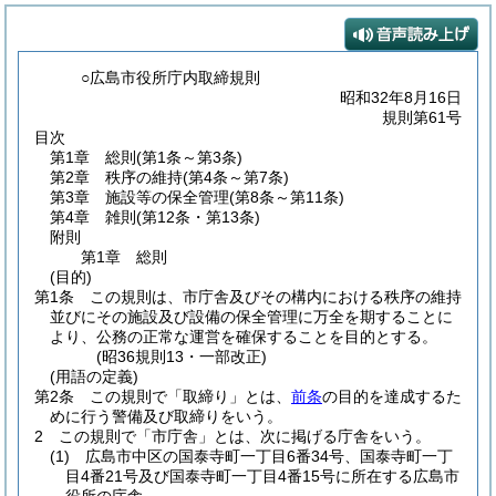
○広島市役所庁内取締規則
昭和32年8月16日
規則第61号
目次
第1章
総則
(第1条～第3条)
第2章
秩序の維持
(第4条～第7条)
第3章
施設等の保全管理
(第8条～第11条)
第4章
雑則
(第12条・第13条)
附則
第1章
総則
(目的)
第1条
この規則は、市庁舎及びその構内における秩序の維持
並びにその施設及び設備の保全管理に万全を期することに
より、公務の正常な運営を確保することを目的とする。
(昭36規則13・一部改正)
(用語の定義)
第2条
この規則で「取締り」とは、
前条
の目的を達成するた
めに行う警備及び取締りをいう。
2
この規則で「市庁舎」とは、次に掲げる庁舎をいう。
(1)
広島市中区の国泰寺町一丁目6番34号、国泰寺町一丁
目4番21号及び国泰寺町一丁目4番15号に所在する広島市