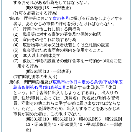
するおそれがある行為をしてはならない。
(昭36規則13・一部改正)
(許可を必要とする行為)
第5条
庁舎等において
次の各号
に掲げる行為をしようとする
者は、あらかじめ市長の許可を受けなければならない。
(1)
行商その他これに類する商行為
(2)
職員等に対する寄附の募集及び保険の勧誘
(3)
宣伝その他これに類する行為
(4)
広告物等の掲示又は看板若しくは立札類の設置
(5)
集会等のため市庁舎の構内を使用すること。
(6)
30人以上の団体見学
(7)
仮設工作物の設置その他庁舎等を一時的かつ特別に使
用する行為
(昭36規則13・一部改正)
(閉門時刻後等の出入り)
第6条
閉門時刻後及び
広島市の休日を定める条例
(平成3年広
島市条例第49号)
第1条第1項
に規定する休日
(以下「休日」
という。)
に庁舎等に出入りしようとする者は、出入りの
際、住所
(職員にあっては、所属名)
、氏名及び用件を警備
員、守衛その他これらに準ずる者に届け出なければならな
い。
ただし、会議等のため、出入りすることをあらかじめ
市長が認めた者は、この限りでない。
(昭33規則10・昭36規則13・昭40規則55・昭52規則
13・昭55規則41・昭60規則40・平3規則92・一部改
正)