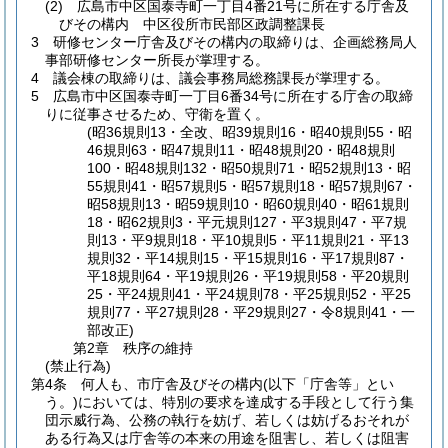
(2)
広島市中区国泰寺町一丁目4番21号に所在する庁舎及
びその構内 中区役所市民部区政調整課長
3
研修センター庁舎及びその構内の取締りは、企画総務局人
事部研修センター所長が掌理する。
4
議会棟の取締りは、議会事務局総務課長が掌理する。
5
広島市中区国泰寺町一丁目6番34号に所在する庁舎の取締
りに従事させるため、守衛を置く。
(昭36規則13・全改、昭39規則16・昭40規則55・昭
46規則63・昭47規則11・昭48規則20・昭48規則
100・昭48規則132・昭50規則71・昭52規則13・昭
55規則41・昭57規則5・昭57規則18・昭57規則67・
昭58規則13・昭59規則10・昭60規則40・昭61規則
18・昭62規則3・平元規則127・平3規則47・平7規
則13・平9規則18・平10規則5・平11規則21・平13
規則32・平14規則15・平15規則16・平17規則87・
平18規則64・平19規則26・平19規則58・平20規則
25・平24規則41・平24規則78・平25規則52・平25
規則77・平27規則28・平29規則27・令8規則41・一
部改正)
第2章
秩序の維持
(禁止行為)
第4条
何人も、市庁舎及びその構内
(以下「庁舎等」とい
う。)
においては、特別の要求を達成する手段として行う集
団示威行為、公務の執行を妨げ、若しくは妨げるおそれが
ある行為又は庁舎等の本来の用途を阻害し、若しくは阻害