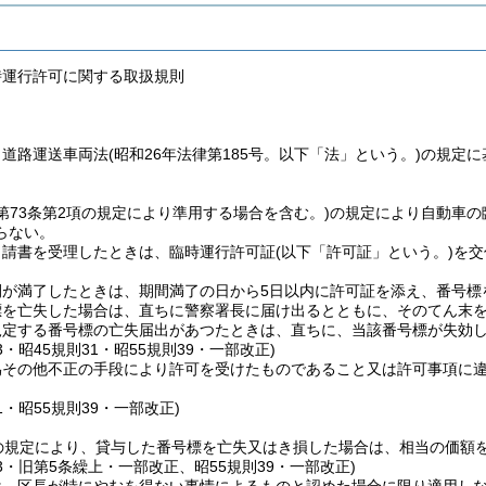
時運行許可に関する取扱規則
、道路運送車両法
(昭和26年法律第185号。以下「法」という。)
の規定に
法第73条第2項の規定により準用する場合を含む。)
の規定により自動車の
らない。
申請書を受理したときは、臨時運行許可証
(以下「許可証」という。)
を交
間が満了したときは、期間満了の日から5日以内に許可証を添え、番号標
標を亡失した場合は、直ちに警察署長に届け出るとともに、そのてん末
規定する番号標の亡失届出があつたときは、直ちに、当該番号標が失効
43・昭45規則31・昭55規則39・一部改正)
偽その他不正の手段により許可を受けたものであること又は許可事項に
31・昭55規則39・一部改正)
の規定により、貸与した番号標を亡失又はき損した場合は、相当の価額
43・旧第5条繰上・一部改正、昭55規則39・一部改正)