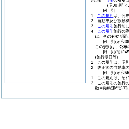
第5条
前条
の規定
(昭38規則
附
則
1
この規則
は、公布
2
自動車及び原動
3
この規則
施行前
4
この規則
施行の
は、その有効期間
附
則
(昭和3
この規則は、公布
附
則
(昭和4
(施行期日等)
1
この規則は、昭和4
2
改正後の自動車
附
則
(昭和5
1
この規則は、昭和
2
この規則の施行
動車臨時運行許可