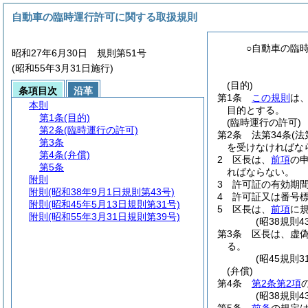
自動車の臨時運行許可に関する取扱規則
○自動車の臨
昭和27年6月30日 規則第51号
(昭和55年3月31日施行)
(目的)
条項目次
沿革
第1条
この規則
は
本則
目的とする。
第1条
(目的)
(臨時運行の許可)
第2条
(臨時運行の許可)
第2条
法第34条
(
第3条
を受けなければな
第4条
(弁償)
2
区長は、
前項
の
第5条
ればならない。
附則
3
許可証の有効期
附則
(昭和38年9月1日規則第43号)
4
許可証又は番号
附則
(昭和45年5月13日規則第31号)
5
区長は、
前項
に
附則
(昭和55年3月31日規則第39号)
(昭38規則
第3条
区長は、虚
る。
(昭45規則
(弁償)
第4条
第2条第2項
(昭38規則