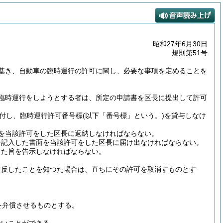
昭和27年6月30日
規則第51号
基き、自動車の臨時運行の許可に関し、必要な事項を定めることを
臨時運行をしようとする者は、所定の申請書を区長に提出して許可
付し、臨時運行許可番号標
(以下「番号標」という。)
を貸与しなけ
を当該許可をした区長に返納しなければならない。
を記入した書面を当該許可をした区長に届け出なければならない。
した旨を告示しなければならない。
違反したことを知つた場合は、直ちにその許可を取消すものとす
を弁償させるものとする。