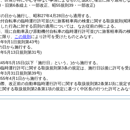
は、区長が特にやむを得ない事情によるものと認めた場合に限り適用し
43・旧第6条繰上・一部改正、昭55規則39・一部改正)
の日から施行し、昭和27年4月28日から適用する。
機付自転車の臨時運行許可並びに旅客軽車両の検査に関する取扱規則
(昭
にした行為に対する罰則の適用については、なお従前の例による。
際、現に自動車及び原動機付自転車の臨時運行許可並びに旅客軽車両の
に限り、
この規則
により許可を受けたものとみなす。
8年9月1日
規則第43号)
の日から施行する。
5年5月13日
規則第31号)
5年5月15日
(以下「施行日」という。)
から施行する。
の臨時運行許可に関する取扱規則第3条の規定は、施行日以後に許可を受
5年3月31日
規則第39号)
55年4月1日から施行する。
の際、改正前の自動車臨時運行許可に関する取扱規則第2条第1項に規定
に関する取扱規則第2条第1項の規定に基づく中区長の行つた許可とみな