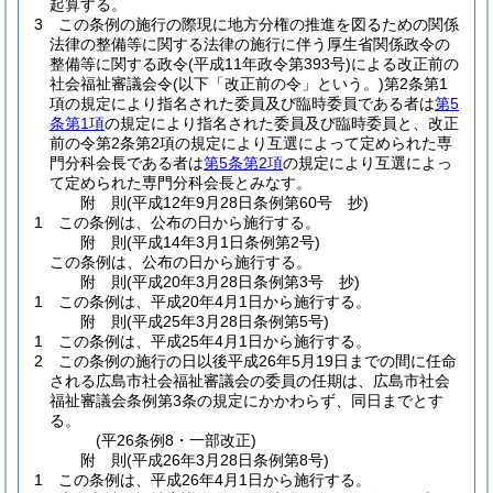
起算する。
3
この条例の施行の際現に地方分権の推進を図るための関係
法律の整備等に関する法律の施行に伴う厚生省関係政令の
整備等に関する政令
(平成11年政令第393号)
による改正前の
社会福祉審議会令
(以下「改正前の令」という。)
第2条第1
項の規定により指名された委員及び臨時委員である者は
第5
条第1項
の規定により指名された委員及び臨時委員と、改正
前の令第2条第2項の規定により互選によって定められた専
門分科会長である者は
第5条第2項
の規定により互選によっ
て定められた専門分科会長とみなす。
附
則
(平成12年9月28日
条例第60号 抄)
1
この条例は、公布の日から施行する。
附
則
(平成14年3月1日
条例第2号)
この条例は、公布の日から施行する。
附
則
(平成20年3月28日
条例第3号 抄)
1
この条例は、平成20年4月1日から施行する。
附
則
(平成25年3月28日
条例第5号)
1
この条例は、平成25年4月1日から施行する。
2
この条例の施行の日以後平成26年5月19日までの間に任命
される広島市社会福祉審議会の委員の任期は、広島市社会
福祉審議会条例第3条の規定にかかわらず、同日までとす
る。
(平26条例8・一部改正)
附
則
(平成26年3月28日
条例第8号)
1
この条例は、平成26年4月1日から施行する。