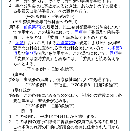
3
専門分科会長は、その専門分科会の事務を掌理する。
4
専門分科会長に事故があるときは、あらかじめその指名す
る委員又は臨時委員が、その職務を行う。
(平26条例8・旧第5条繰下)
(民生委員審査専門分科会への準用)
第7条
前条第2項
の規定は、民生委員審査専門分科会につい
て準用する。
この場合において、
同項
中「委員及び臨時委
員」とあるのは、「委員」と読み替えるものとする。
2
前項
において準用する
前条第2項
の規定により民生委員審
査専門分科会に置かれる専門分科会長については、
同条第3
項
及び
第4項
の規定を準用する。
この場合において、
同項
中
「委員又は臨時委員」とあるのは、「委員」と読み替える
ものとする。
(平26条例8・旧第6条繰下)
(庶務)
第8条
審議会の庶務は、健康福祉局において処理する。
(平20条例3・一部改正、平26条例8・旧第7条繰下)
(委任規定)
第9条
この条例に定めるもののほか、審議会の運営に関し必
要な事項は、審議会が定める。
(平26条例8・旧第8条繰下)
附
則
1
この条例は、平成12年4月1日から施行する。
2
この条例の施行の際現に審議会の委員である者の任期は、
この条例の施行の日前に審議会の委員に任命された日から