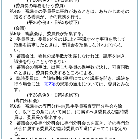
(平26条例8・旧第2条繰下)
(委員長の職務を行う委員)
第4条
審議会の委員長に事故があるときは、あらかじめその
指名する委員が、その職務を行う。
(平26条例8・旧第3条繰下)
(会議)
第5条
審議会は、委員長が招集する。
2
委員長は、委員の4分の1以上が審議すべき事項を示して
招集を請求したときは、審議会を招集しなければならな
い。
3
審議会は、委員の過半数が出席しなければ、議事を開き、
議決を行うことができない。
4
審議会の議事は、出席した委員の過半数で決し、可否同数
のときは、委員長の決するところによる。
5
臨時委員は、当該特別の事項について議事を開き、議決を
行う場合には、
前2項
の規定の適用については、委員とみな
す。
(平26条例8・旧第4条繰下)
(専門分科会)
第6条
審議会の専門分科会
(民生委員審査専門分科会を除
く。以下この条において同じ。)
に属すべき委員及び臨時委
員は、委員長が指名する。
2
審議会の各専門分科会に専門分科会長を置き、その専門分
科会に属する委員及び臨時委員の互選によってこれを定め
る。