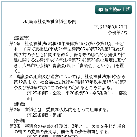
○広島市社会福祉審議会条例
平成12年3月29日
条例第7号
(設置等)
第1条
社会福祉法
(昭和26年法律第45号)
第7条第1項、子ど
も・子育て支援法
(平成24年法律第65号)
第72条第1項及び
就学前の子どもに関する教育、保育等の総合的な提供の推
進に関する法律
(平成18年法律第77号)
第25条の規定に基づ
き、広島市社会福祉審議会
(以下「審議会」という。)
を置
く。
2
審議会の組織及び運営については、社会福祉法第8条から
第12条まで、社会福祉法施行令
(昭和33年政令第185号)
第2
条及び第3条並びにこの条例の定めるところによる。
(平25条例5・全改、平26条例50・令5条例1・一部改
正)
(組織)
第2条
審議会は、委員20人以内をもって組織する。
(平26条例8・追加)
(任期)
第3条
審議会の委員の任期は、3年とし、欠員を生じた場合
の補欠の委員の任期は、前任者の残任期間とする。