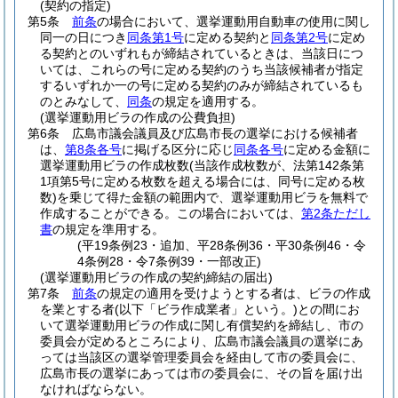
(契約の指定)
第5条
前条
の場合において、選挙運動用自動車の使用に関し
同一の日につき
同条第1号
に定める契約と
同条第2号
に定め
る契約とのいずれもが締結されているときは、当該日につ
いては、これらの号に定める契約のうち当該候補者が指定
するいずれか一の号に定める契約のみが締結されているも
のとみなして、
同条
の規定を適用する。
(選挙運動用ビラの作成の公費負担)
第6条
広島市議会議員及び広島市長の選挙における候補者
は、
第8条各号
に掲げる区分に応じ
同条各号
に定める金額に
選挙運動用ビラの作成枚数
(当該作成枚数が、法第142条第
1項第5号に定める枚数を超える場合には、同号に定める枚
数)
を乗じて得た金額の範囲内で、選挙運動用ビラを無料で
作成することができる。
この場合においては、
第2条ただし
書
の規定を準用する。
(平19条例23・追加、平28条例36・平30条例46・令
4条例28・令7条例39・一部改正)
(選挙運動用ビラの作成の契約締結の届出)
第7条
前条
の規定の適用を受けようとする者は、ビラの作成
を業とする者
(以下「ビラ作成業者」という。)
との間にお
いて選挙運動用ビラの作成に関し有償契約を締結し、市の
委員会が定めるところにより、広島市議会議員の選挙にあ
っては当該区の選挙管理委員会を経由して市の委員会に、
広島市長の選挙にあっては市の委員会に、その旨を届け出
なければならない。