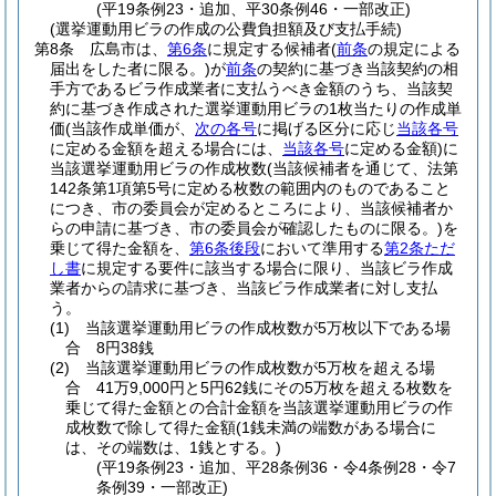
(平19条例23・追加、平30条例46・一部改正)
(選挙運動用ビラの作成の公費負担額及び支払手続)
第8条
広島市は、
第6条
に規定する候補者
(
前条
の規定による
届出をした者に限る。)
が
前条
の契約に基づき当該契約の相
手方であるビラ作成業者に支払うべき金額のうち、当該契
約に基づき作成された選挙運動用ビラの1枚当たりの作成単
価
(当該作成単価が、
次の各号
に掲げる区分に応じ
当該各号
に定める金額を超える場合には、
当該各号
に定める金額)
に
当該選挙運動用ビラの作成枚数
(当該候補者を通じて、法第
142条第1項第5号に定める枚数の範囲内のものであること
につき、市の委員会が定めるところにより、当該候補者か
らの申請に基づき、市の委員会が確認したものに限る。)
を
乗じて得た金額を、
第6条後段
において準用する
第2条ただ
し書
に規定する要件に該当する場合に限り、当該ビラ作成
業者からの請求に基づき、当該ビラ作成業者に対し支払
う。
(1)
当該選挙運動用ビラの作成枚数が5万枚以下である場
合 8円38銭
(2)
当該選挙運動用ビラの作成枚数が5万枚を超える場
合 41万9,000円と5円62銭にその5万枚を超える枚数を
乗じて得た金額との合計金額を当該選挙運動用ビラの作
成枚数で除して得た金額
(1銭未満の端数がある場合に
は、その端数は、1銭とする。)
(平19条例23・追加、平28条例36・令4条例28・令7
条例39・一部改正)