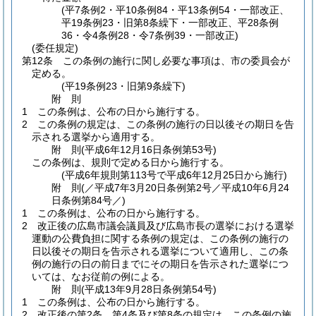
(平7条例2・平10条例84・平13条例54・一部改正、
平19条例23・旧第8条繰下・一部改正、平28条例
36・令4条例28・令7条例39・一部改正)
(委任規定)
第12条
この条例の施行に関し必要な事項は、市の委員会が
定める。
(平19条例23・旧第9条繰下)
附
則
1
この条例は、公布の日から施行する。
2
この条例の規定は、この条例の施行の日以後その期日を告
示される選挙から適用する。
附
則
(平成6年12月16日
条例第53号)
この条例は、規則で定める日から施行する。
(平成6年規則第113号で平成6年12月25日から施行)
附
則
(／平成7年3月20日条例第2号／平成10年6月24
日
条例第84号／)
1
この条例は、公布の日から施行する。
2
改正後の広島市議会議員及び広島市長の選挙における選挙
運動の公費負担に関する条例の規定は、この条例の施行の
日以後その期日を告示される選挙について適用し、この条
例の施行の日の前日までにその期日を告示された選挙につ
いては、なお従前の例による。
附
則
(平成13年9月28日
条例第54号)
1
この条例は、公布の日から施行する。
2
改正後の第2条、第4条及び第8条の規定は、この条例の施