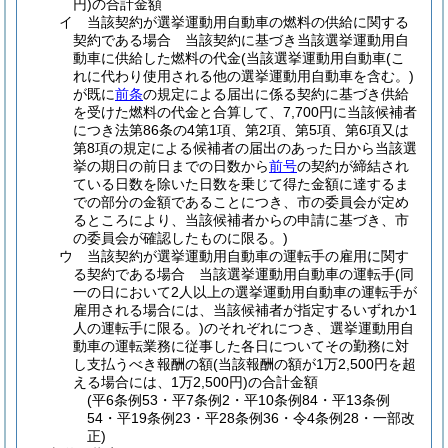
円)
の合計金額
イ
当該契約が選挙運動用自動車の燃料の供給に関する
契約である場合 当該契約に基づき当該選挙運動用自
動車に供給した燃料の代金
(当該選挙運動用自動車
(こ
れに代わり使用される他の選挙運動用自動車を含む。)
が既に
前条
の規定による届出に係る契約に基づき供給
を受けた燃料の代金と合算して、7,700円に当該候補者
につき法第86条の4第1項、第2項、第5項、第6項又は
第8項の規定による候補者の届出のあった日から当該選
挙の期日の前日までの日数から
前号
の契約が締結され
ている日数を除いた日数を乗じて得た金額に達するま
での部分の金額であることにつき、市の委員会が定め
るところにより、当該候補者からの申請に基づき、市
の委員会が確認したものに限る。)
ウ
当該契約が選挙運動用自動車の運転手の雇用に関す
る契約である場合 当該選挙運動用自動車の運転手
(同
一の日において2人以上の選挙運動用自動車の運転手が
雇用される場合には、当該候補者が指定するいずれか1
人の運転手に限る。)
のそれぞれにつき、選挙運動用自
動車の運転業務に従事した各日についてその勤務に対
し支払うべき報酬の額
(当該報酬の額が1万2,500円を超
える場合には、1万2,500円)
の合計金額
(平6条例53・平7条例2・平10条例84・平13条例
54・平19条例23・平28条例36・令4条例28・一部改
正)