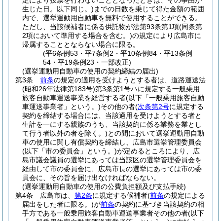
定により投票を行わないこととなったときは、その事由が
生じた日。以下同じ。)
までの日数を乗じて得た金額の範囲
内で、選挙運動用自動車を無料で使用することができる。
ただし、当該候補者に係る供託物が法第93条第1項
(同条第
2項において準用する場合を含む。)
の規定により広島市に
帰属することとならない場合に限る。
(平6条例53・平7条例2・平10条例84・平13条例
54・平19条例23・一部改正)
(選挙運動用自動車の使用の契約締結の届出)
第3条
前条
の規定の適用を受けようとする者は、道路運送法
(昭和26年法律第183号)
第3条第1号ハに規定する一般乗用
旅客自動車運送事業を経営する者
(以下「一般乗用旅客自動
車運送事業者」という。)
その他の者
(
次条第2号
に規定する
契約を締結する場合には、当該適用を受けようとする者と
生計を一にする親族のうち、当該契約に係る業務を業とし
て行う者以外の者を除く。)
との間において選挙運動用自動
車の使用に関し有償契約を締結し、広島市選挙管理委員会
(以下「市の委員会」という。)
が定めるところにより、広
島市議会議員の選挙にあっては当該区の選挙管理委員会を
経由して市の委員会に、広島市長の選挙にあっては市の委
員会に、その旨を届け出なければならない。
(選挙運動用自動車の使用の公費負担額及び支払手続)
第4条
広島市は、
第2条
に規定する候補者
(
前条
の規定による
届出をした者に限る。)
が
前条
の契約に基づき当該契約の相
手方である一般乗用旅客自動車運送事業者その他の者
(以下