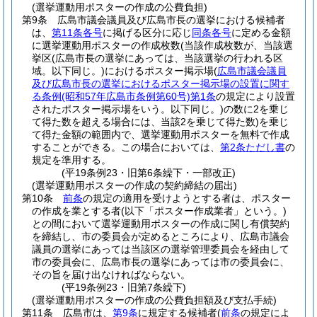
(選挙運動用ポスターの作成の公費負担)
第9条
広島市議会議員及び広島市長の選挙における候補者
は、
第11条各号
に掲げる区分に応じ
同条各号
に定める金額
に選挙運動用ポスターの作成枚数
(当該作成枚数が、当該選
挙区
(広島市長の選挙にあっては、当該選挙の行われる区
域。以下同じ。)
におけるポスター掲示場
(
広島市議会議員
及び広島市長の選挙におけるポスター掲示場の設置に関す
る条例
(昭和57年広島市条例第60号)
第1条
の規定により設置
されたポスター掲示場をいう。以下同じ。)
の数に2を乗じ
て得た数を超える場合には、当該2を乗じて得た数)
を乗じ
て得た金額の範囲内で、選挙運動用ポスターを無料で作成
することができる。
この場合においては、
第2条ただし書
の
規定を準用する。
(平19条例23・旧第6条繰下・一部改正)
(選挙運動用ポスターの作成の契約締結の届出)
第10条
前条
の規定の適用を受けようとする者は、ポスター
の作成を業とする者
(以下「ポスター作成業者」という。)
との間において選挙運動用ポスターの作成に関し有償契約
を締結し、市の委員会が定めるところにより、広島市議会
議員の選挙にあっては当該区の選挙管理委員会を経由して
市の委員会に、広島市長の選挙にあっては市の委員会に、
その旨を届け出なければならない。
(平19条例23・旧第7条繰下)
(選挙運動用ポスターの作成の公費負担額及び支払手続)
第11条
広島市は、
第9条
に規定する候補者
(
前条
の規定によ