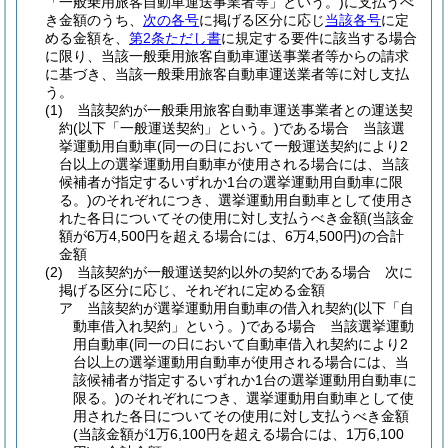
「一般乗用旅客自動車運送事業者等」という。)
に支払うべ
き金額のうち、
次の各号
に掲げる区分に応じ
当該各号
に定
める金額を、
第2条ただし書
に規定する要件に該当する場合
に限り、当該一般乗用旅客自動車運送事業者等からの請求
に基づき、当該一般乗用旅客自動車運送業者等に対し支払
う。
(1)
当該契約が一般乗用旅客自動車運送事業者との運送契
約
(以下「一般運送契約」という。)
である場合 当該選
挙運動用自動車
(同一の日において一般運送契約により2
台以上の選挙運動用自動車が使用される場合には、当該
候補者が指定するいずれか1台の選挙運動用自動車に限
る。)
のそれぞれにつき、選挙運動用自動車として使用さ
れた各日についてその使用に対し支払うべき金額
(当該金
額が6万4,500円を超える場合には、6万4,500円)
の合計
金額
(2)
当該契約が一般運送契約以外の契約である場合 次に
掲げる区分に応じ、それぞれに定める金額
ア
当該契約が選挙運動用自動車の借入れ契約
(以下「自
動車借入れ契約」という。)
である場合 当該選挙運動
用自動車
(同一の日において自動車借入れ契約により2
台以上の選挙運動用自動車が使用される場合には、当
該候補者が指定するいずれか1台の選挙運動用自動車に
限る。)
のそれぞれにつき、選挙運動用自動車として使
用された各日についてその使用に対し支払うべき金額
(当該金額が1万6,100円を超える場合には、1万6,100