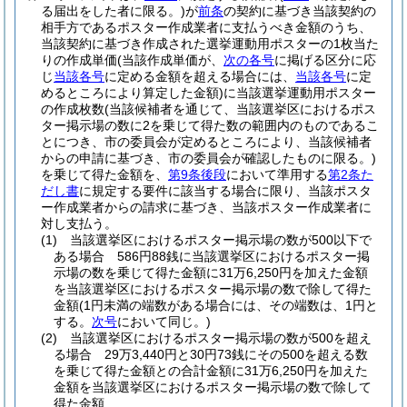
る届出をした者に限る。)
が
前条
の契約に基づき当該契約の
相手方であるポスター作成業者に支払うべき金額のうち、
当該契約に基づき作成された選挙運動用ポスターの1枚当た
りの作成単価
(当該作成単価が、
次の各号
に掲げる区分に応
じ
当該各号
に定める金額を超える場合には、
当該各号
に定
めるところにより算定した金額)
に当該選挙運動用ポスター
の作成枚数
(当該候補者を通じて、当該選挙区におけるポス
ター掲示場の数に2を乗じて得た数の範囲内のものであるこ
とにつき、市の委員会が定めるところにより、当該候補者
からの申請に基づき、市の委員会が確認したものに限る。)
を乗じて得た金額を、
第9条後段
において準用する
第2条た
だし書
に規定する要件に該当する場合に限り、当該ポスタ
ー作成業者からの請求に基づき、当該ポスター作成業者に
対し支払う。
(1)
当該選挙区におけるポスター掲示場の数が500以下で
ある場合 586円88銭に当該選挙区におけるポスター掲
示場の数を乗じて得た金額に31万6,250円を加えた金額
を当該選挙区におけるポスター掲示場の数で除して得た
金額
(1円未満の端数がある場合には、その端数は、1円と
する。
次号
において同じ。)
(2)
当該選挙区におけるポスター掲示場の数が500を超え
る場合 29万3,440円と30円73銭にその500を超える数
を乗じて得た金額との合計金額に31万6,250円を加えた
金額を当該選挙区におけるポスター掲示場の数で除して
得た金額