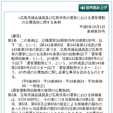
○広島市議会議員及び広島市長の選挙における選挙運動
の公費負担に関する条例
平成5年10月1日
条例第35号
(趣旨)
第1条
この条例は、公職選挙法
(昭和25年法律第100号。以
下「法」という。)
第141条第8項、第142条第11項及び第
143条第15項の規定に基づき、広島市議会議員及び広島市
長の選挙における法第141条第1項の自動車
(以下「選挙運
動用自動車」という。)
の使用、法第142条第1項第5号のビ
ラ
(以下「選挙運動用ビラ」という。)
の作成及び法第143条
第1項第5号のポスター
(以下「選挙運動用ポスター」とい
う。)
の作成の公費負担に関し必要な事項を定めるものとす
る。
(平6条例53・平13条例54・平19条例23・平30条例
46・一部改正)
(選挙運動用自動車の使用の公費負担)
第2条
広島市議会議員及び広島市長の選挙における候補者
は、6万4,500円に、その者につき法第86条の4第1項、第2
項、第5項、第6項又は第8項の規定による候補者の届出の
あった日から当該選挙の期日の前日
(法第100条第4項の規