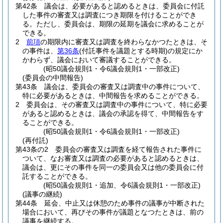
第42条
議会は、必要があると認めるときは、委員会に付託
した事件の審査又は調査につき期限を付けることができ
る。
ただし、委員会は、期限の延期を議会に求めることが
できる。
2
前項
の期限内に審査又は調査を終わらなかつたときは、そ
の事件は、
第36条
(付託事件を議題とする時期)
の規定にか
かわらず、議会において審議することができる。
(昭50議会規則1・令6議会規則1・一部改正)
(委員会の中間報告)
第43条
議会は、委員会の審査又は調査中の事件について、
特に必要があるときは、中間報告を求めることができる。
2
委員会は、その審査又は調査中の事件について、特に必要
があると認めるときは、議会の承認を得て、中間報告をす
ることができる。
(昭50議会規則1・令6議会規則1・一部改正)
(再付託)
第43条の2
委員会の審査又は調査を経て報告された事件に
ついて、なお審査又は調査の必要があると認めるときは、
議会は、更にその事件を同一の委員会又は他の委員会に付
託することができる。
(昭50議会規則1・追加、令6議会規則1・一部改正)
(議事の継続)
第44条
延会、中止又は休憩のため事件の議事が中断された
場合において、再びその事件が議題となつたときは、前の
議事を継続する。