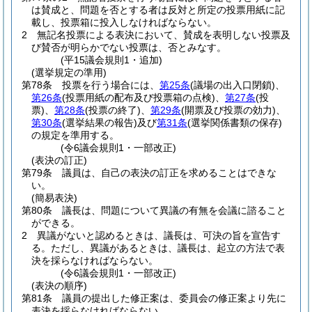
は賛成と、問題を否とする者は反対と所定の投票用紙に記
載し、投票箱に投入しなければならない。
2
無記名投票による表決において、賛成を表明しない投票及
び賛否が明らかでない投票は、否とみなす。
(平15議会規則1・追加)
(選挙規定の準用)
第78条
投票を行う場合には、
第25条
(議場の出入口閉鎖)
、
第26条
(投票用紙の配布及び投票箱の点検)
、
第27条
(投
票)
、
第28条
(投票の終了)
、
第29条
(開票及び投票の効力)
、
第30条
(選挙結果の報告)
及び
第31条
(選挙関係書類の保存)
の規定を準用する。
(令6議会規則1・一部改正)
(表決の訂正)
第79条
議員は、自己の表決の訂正を求めることはできな
い。
(簡易表決)
第80条
議長は、問題について異議の有無を会議に諮ること
ができる。
2
異議がないと認めるときは、議長は、可決の旨を宣告す
る。
ただし、異議があるときは、議長は、起立の方法で表
決を採らなければならない。
(令6議会規則1・一部改正)
(表決の順序)
第81条
議員の提出した修正案は、委員会の修正案より先に
表決を採らなければならない。