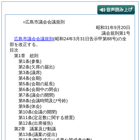
○広島市議会会議規則
昭和31年9月20日
議会規則第1号
広島市議会会議規則
(昭和24年3月31日告示甲第88号)の全
部を改正する。
目次
第1章
総則
第1条
(参集)
第2条
(欠席の届出)
第3条
(議席)
第4条
(会期)
第5条
(会期の延長)
第6条
(会期中の閉会)
第7条
(議会の開閉)
第8条
(会議時間及び号鈴)
第9条
(休会)
第10条
(会議の開閉)
第11条
(定足数に関する措置)
第12条
(出席催告)
第2章
議案及び動議
第13条
(議案の提出)