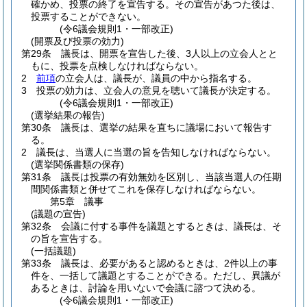
確かめ、投票の終了を宣告する。
その宣告があつた後は、
投票することができない。
(令6議会規則1・一部改正)
(開票及び投票の効力)
第29条
議長は、開票を宣告した後、3人以上の立会人とと
もに、投票を点検しなければならない。
2
前項
の立会人は、議長が、議員の中から指名する。
3
投票の効力は、立会人の意見を聴いて議長が決定する。
(令6議会規則1・一部改正)
(選挙結果の報告)
第30条
議長は、選挙の結果を直ちに議場において報告す
る。
2
議長は、当選人に当選の旨を告知しなければならない。
(選挙関係書類の保存)
第31条
議長は投票の有効無効を区別し、当該当選人の任期
間関係書類と併せてこれを保存しなければならない。
第5章
議事
(議題の宣告)
第32条
会議に付する事件を議題とするときは、議長は、そ
の旨を宣告する。
(一括議題)
第33条
議長は、必要があると認めるときは、2件以上の事
件を、一括して議題とすることができる。
ただし、異議が
あるときは、討論を用いないで会議に諮つて決める。
(令6議会規則1・一部改正)