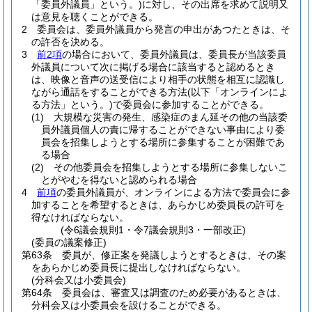
「委員外議員」という。)
に対し、その出席を求めて説明又
は意見を聴くことができる。
2
委員会は、委員外議員から発言の申出があつたときは、そ
の許否を決める。
3
前2項
の場合において、委員外議員は、委員長が当該委員
外議員について次に掲げる場合に該当すると認めるとき
は、映像と音声の送受信により相手の状態を相互に認識し
ながら通話をすることができる方法
(以下「オンラインによ
る方法」という。)
で委員会に参加することができる。
(1)
大規模な災害の発生、感染症のまん延その他の当該委
員外議員個人の責に帰することができない事由により委
員会を招集しようとする場所に参集することが困難であ
る場合
(2)
その他委員会を招集しようとする場所に参集しないこ
とがやむを得ないと認められる場合
4
前項
の委員外議員が、オンラインによる方法で委員会に参
加することを希望するときは、あらかじめ委員長の許可を
得なければならない。
(令6議会規則1・令7議会規則3・一部改正)
(委員の議案修正)
第63条
委員が、修正案を発議しようとするときは、その案
をあらかじめ委員長に提出しなければならない。
(分科会又は小委員会)
第64条
委員会は、審査又は調査のため必要があるときは、
分科会又は小委員会を設けることができる。