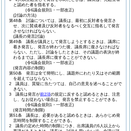
と認めた者を指名する。
(令6議会規則1・一部改正)
(討論の方法)
第48条
討論については、議長は、最初に反対者を発言さ
せ、次に賛成者及び反対者をなるべく交互に指名して発言
させなければならない。
(議長の発言討論)
第49条
議長が議員として発言しようとするときは、議席に
着き発言し、発言が終わつた後、議長席に復さなければな
らない。
ただし、討論をしたときは、その議題の表決が終
わるまでは、議長席に復することができない。
(令6議会規則1・一部改正)
(発言内容の制限)
第50条
発言は全て簡明にし、議題外にわたり又はその範囲
を超えてはならない。
2
議員は、質疑に当たつては、自己の意見を述べることがで
きない。
3
議長は発言が
前2項
の規定に反すると認めるときは、注意
し、なお従わない場合は、発言を禁止することができる。
(令6議会規則1・一部改正)
(発言時間の制限)
第51条
議長は、必要があると認めるときは、あらかじめ発
言時間を制限することができる。
2
議長の定めた時間の制限につき、出席議員の5人以上から