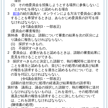
場合
(2)
その他委員会を招集しようとする場所に参集しないこ
とがやむを得ないと認められる場合
3
前項
の紹介議員が、オンラインによる方法で委員会に参加
することを希望するときは、あらかじめ委員長の許可を得
なければならない。
(令7議会規則3・一部改正)
(委員会の審査報告)
第86条
委員会は、請願について審査の結果を次の区分によ
り議会に報告しなければならない。
(1)
採択すべきもの。
(2)
不採択すべきもの。
2
委員会は、必要があると認めるときは、請願の審査結果に
意見を付けることができる。
3
採択すべきものと決定した請願で、執行機関等に送付する
ことを適当と認めるもの、並びにその処理の経過及び結果
の報告を請求することを適当と認めるものについては、そ
の旨を付記しなければならない。
(令6議会規則1・一部改正)
(請願の送付並びに処理の経過及び結果報告の請求等)
第87条
議長は、議会の採択した請願で、執行機関等に送付
しなければならないものは、これを送付し、その処理の経
過及び結果の報告を請求することに決したものについて
は、これを請求しなければならない。
(陳情書の処理)