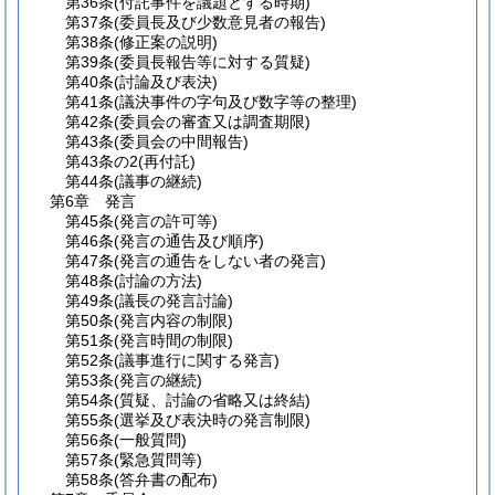
第36条
(付託事件を議題とする時期)
第37条
(委員長及び少数意見者の報告)
第38条
(修正案の説明)
第39条
(委員長報告等に対する質疑)
第40条
(討論及び表決)
第41条
(議決事件の字句及び数字等の整理)
第42条
(委員会の審査又は調査期限)
第43条
(委員会の中間報告)
第43条の2
(再付託)
第44条
(議事の継続)
第6章
発言
第45条
(発言の許可等)
第46条
(発言の通告及び順序)
第47条
(発言の通告をしない者の発言)
第48条
(討論の方法)
第49条
(議長の発言討論)
第50条
(発言内容の制限)
第51条
(発言時間の制限)
第52条
(議事進行に関する発言)
第53条
(発言の継続)
第54条
(質疑、討論の省略又は終結)
第55条
(選挙及び表決時の発言制限)
第56条
(一般質問)
第57条
(緊急質問等)
第58条
(答弁書の配布)