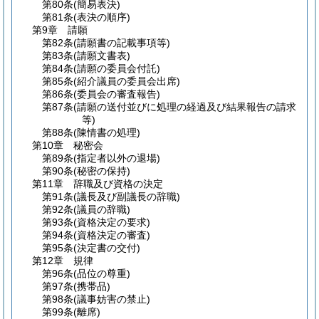
第80条
(簡易表決)
第81条
(表決の順序)
第9章
請願
第82条
(請願書の記載事項等)
第83条
(請願文書表)
第84条
(請願の委員会付託)
第85条
(紹介議員の委員会出席)
第86条
(委員会の審査報告)
第87条
(請願の送付並びに処理の経過及び結果報告の請求
等)
第88条
(陳情書の処理)
第10章
秘密会
第89条
(指定者以外の退場)
第90条
(秘密の保持)
第11章
辞職及び資格の決定
第91条
(議長及び副議長の辞職)
第92条
(議員の辞職)
第93条
(資格決定の要求)
第94条
(資格決定の審査)
第95条
(決定書の交付)
第12章
規律
第96条
(品位の尊重)
第97条
(携帯品)
第98条
(議事妨害の禁止)
第99条
(離席)