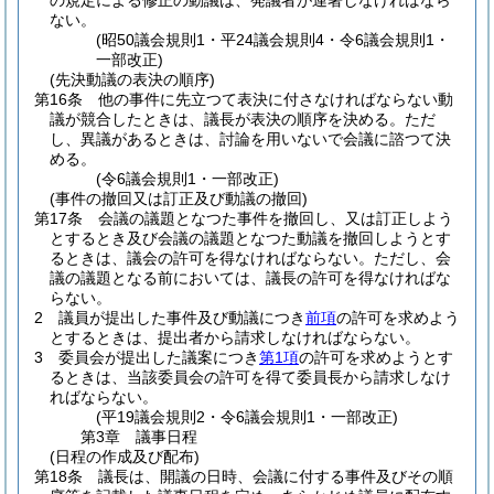
の規定による修正の動議は、発議者が連署しなければなら
ない。
(昭50議会規則1・平24議会規則4・令6議会規則1・
一部改正)
(先決動議の表決の順序)
第16条
他の事件に先立つて表決に付さなければならない動
議が競合したときは、議長が表決の順序を決める。
ただ
し、異議があるときは、討論を用いないで会議に諮つて決
める。
(令6議会規則1・一部改正)
(事件の撤回又は訂正及び動議の撤回)
第17条
会議の議題となつた事件を撤回し、又は訂正しよう
とするとき及び会議の議題となつた動議を撤回しようとす
るときは、議会の許可を得なければならない。
ただし、会
議の議題となる前においては、議長の許可を得なければな
らない。
2
議員が提出した事件及び動議につき
前項
の許可を求めよう
とするときは、提出者から請求しなければならない。
3
委員会が提出した議案につき
第1項
の許可を求めようとす
るときは、当該委員会の許可を得て委員長から請求しなけ
ればならない。
(平19議会規則2・令6議会規則1・一部改正)
第3章
議事日程
(日程の作成及び配布)
第18条
議長は、開議の日時、会議に付する事件及びその順