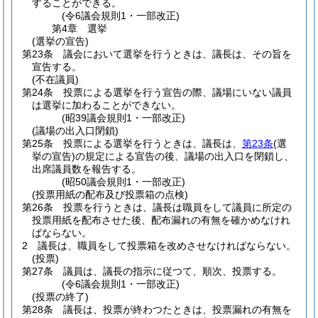
することができる。
(令6議会規則1・一部改正)
第4章
選挙
(選挙の宣告)
第23条
議会において選挙を行うときは、議長は、その旨を
宣告する。
(不在議員)
第24条
投票による選挙を行う宣告の際、議場にいない議員
は選挙に加わることができない。
(昭39議会規則1・一部改正)
(議場の出入口閉鎖)
第25条
投票による選挙を行うときは、議長は、
第23条
(選
挙の宣告)
の規定による宣告の後、議場の出入口を閉鎖し、
出席議員数を報告する。
(昭50議会規則1・一部改正)
(投票用紙の配布及び投票箱の点検)
第26条
投票を行うときは、議長は職員をして議員に所定の
投票用紙を配布させた後、配布漏れの有無を確かめなけれ
ばならない。
2
議長は、職員をして投票箱を改めさせなければならない。
(投票)
第27条
議員は、議長の指示に従つて、順次、投票する。
(令6議会規則1・一部改正)
(投票の終了)
第28条
議長は、投票が終わつたときは、投票漏れの有無を