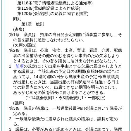
第118条
(電子情報処理組織による通知等)
第119条
(電磁的記録による作成等)
第120条
(会議規則の疑義に関する措置)
附則
第1章
総則
(参集)
第1条
議員は、招集の当日開会定刻前に議事堂に参集し、そ
の旨を議長に通告しなければならない。
(欠席の届出)
第2条
議員は、公務、疾病、出産、育児、看護、介護、配偶
者の出産補助その他のやむを得ない事由のため欠席しよう
とするときは、その旨を議長に届け出なければならない。
2
前項
の規定により出産を事由とする欠席の届出をしようと
する議員は、当該出産の予定日の8週間
(多胎妊娠の場合に
あつては、14週間)
前の日から当該出産の予定日
(当該議員
が出産したときは、当該出産の日)
後8週間を経過する日ま
での範囲内において、出席できない期間を明らかにして、
あらかじめその旨を議長に届け出ることができる。
(平14議会規則1・令3議会規則1・一部改正)
(議席)
第3条
議員の議席は、一般選挙後最初の会議において議長が
定める。
2
一般選挙後新たに選挙された議員の議席は、議長が定め
る。
3
議長は、必要があると認めるときは、会議に諮つて、議席