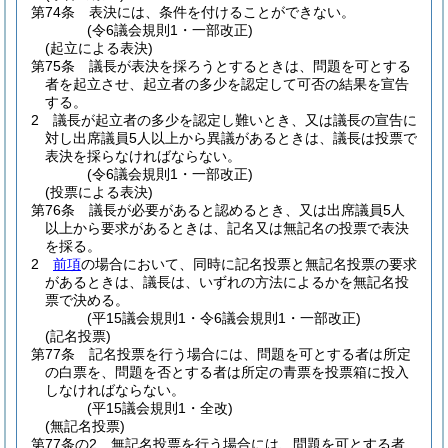
第74条
表決には、条件を付けることができない。
(令6議会規則1・一部改正)
(起立による表決)
第75条
議長が表決を採ろうとするときは、問題を可とする
者を起立させ、起立者の多少を認定して可否の結果を宣告
する。
2
議長が起立者の多少を認定し難いとき、又は議長の宣告に
対し出席議員5人以上から異議があるときは、議長は投票で
表決を採らなければならない。
(令6議会規則1・一部改正)
(投票による表決)
第76条
議長が必要があると認めるとき、又は出席議員5人
以上から要求があるときは、記名又は無記名の投票で表決
を採る。
2
前項
の場合において、同時に記名投票と無記名投票の要求
があるときは、議長は、いずれの方法によるかを無記名投
票で決める。
(平15議会規則1・令6議会規則1・一部改正)
(記名投票)
第77条
記名投票を行う場合には、問題を可とする者は所定
の白票を、問題を否とする者は所定の青票を投票箱に投入
しなければならない。
(平15議会規則1・全改)
(無記名投票)
第77条の2
無記名投票を行う場合には、問題を可とする者