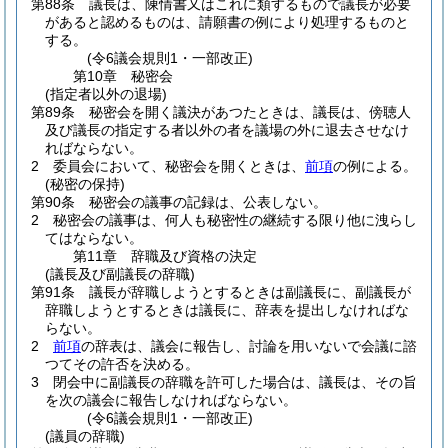
第88条
議長は、陳情書又はこれに類するもので議長が必要
があると認めるものは、請願書の例により処理するものと
する。
(令6議会規則1・一部改正)
第10章
秘密会
(指定者以外の退場)
第89条
秘密会を開く議決があつたときは、議長は、傍聴人
及び議長の指定する者以外の者を議場の外に退去させなけ
ればならない。
2
委員会において、秘密会を開くときは、
前項
の例による。
(秘密の保持)
第90条
秘密会の議事の記録は、公表しない。
2
秘密会の議事は、何人も秘密性の継続する限り他に洩らし
てはならない。
第11章
辞職及び資格の決定
(議長及び副議長の辞職)
第91条
議長が辞職しようとするときは副議長に、副議長が
辞職しようとするときは議長に、辞表を提出しなければな
らない。
2
前項
の辞表は、議会に報告し、討論を用いないで会議に諮
つてその許否を決める。
3
閉会中に副議長の辞職を許可した場合は、議長は、その旨
を次の議会に報告しなければならない。
(令6議会規則1・一部改正)
(議員の辞職)