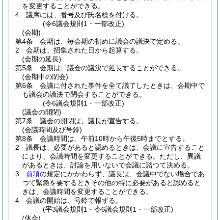
を変更することができる。
4
議席には、番号及び氏名標を付ける。
(令6議会規則1・一部改正)
(会期)
第4条
会期は、毎会期の初めに議会の議決で定める。
2
会期は、招集された日から起算する。
(会期の延長)
第5条
会期は、議会の議決で延長することができる。
(会期中の閉会)
第6条
会議に付された事件を全て議了したときは、会期中で
も議会の議決で閉会することができる。
(令6議会規則1・一部改正)
(議会の開閉)
第7条
議会の開閉は、議長が宣告する。
(会議時間及び号鈴)
第8条
会議時間は、午前10時から午後5時までとする。
2
議長は、必要があると認めるときは、会議に宣告すること
により、会議時間を変更することができる。
ただし、異議
があるときは、討論を用いないで会議に諮つて決める。
3
前項
の規定にかかわらず、議長は、会議中でない場合であ
つて緊急を要するときその他の特に必要があると認めると
きは、会議時間を変更することができる。
4
会議の開始は、号鈴で報ずる。
(平3議会規則1・令6議会規則1・一部改正)
(休会)