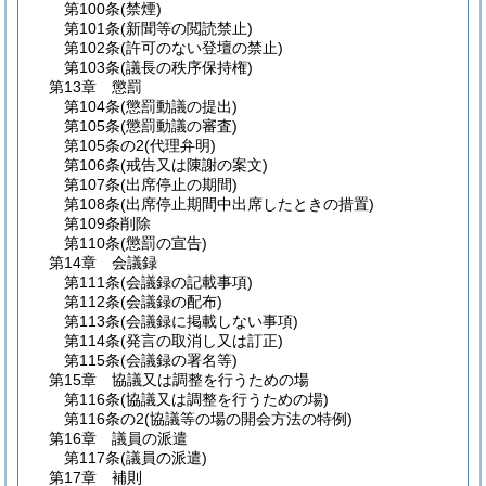
第100条
(禁煙)
第101条
(新聞等の閲読禁止)
第102条
(許可のない登壇の禁止)
第103条
(議長の秩序保持権)
第13章
懲罰
第104条
(懲罰動議の提出)
第105条
(懲罰動議の審査)
第105条の2
(代理弁明)
第106条
(戒告又は陳謝の案文)
第107条
(出席停止の期間)
第108条
(出席停止期間中出席したときの措置)
第109条
削除
第110条
(懲罰の宣告)
第14章
会議録
第111条
(会議録の記載事項)
第112条
(会議録の配布)
第113条
(会議録に掲載しない事項)
第114条
(発言の取消し又は訂正)
第115条
(会議録の署名等)
第15章
協議又は調整を行うための場
第116条
(協議又は調整を行うための場)
第116条の2
(協議等の場の開会方法の特例)
第16章
議員の派遣
第117条
(議員の派遣)
第17章
補則