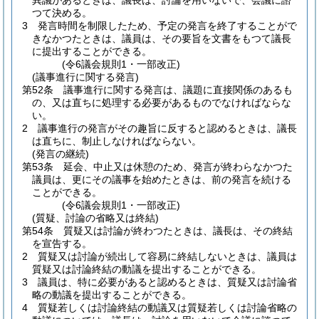
異議があるときは、議長は、討論を用いないで、会議に諮
つて決める。
3
発言時間を制限したため、予定の発言を終了することがで
きなかつたときは、議員は、その要旨を文書をもつて議長
に提出することができる。
(令6議会規則1・一部改正)
(議事進行に関する発言)
第52条
議事進行に関する発言は、議題に直接関係のあるも
の、又は直ちに処理する必要があるものでなければならな
い。
2
議事進行の発言がその趣旨に反すると認めるときは、議長
は直ちに、制止しなければならない。
(発言の継続)
第53条
延会、中止又は休憩のため、発言が終わらなかつた
議員は、更にその議事を始めたときは、前の発言を続ける
ことができる。
(令6議会規則1・一部改正)
(質疑、討論の省略又は終結)
第54条
質疑又は討論が終わつたときは、議長は、その終結
を宣告する。
2
質疑又は討論が続出して容易に終結しないときは、議員は
質疑又は討論終結の動議を提出することができる。
3
議員は、特に必要があると認めるときは、質疑又は討論省
略の動議を提出することができる。
4
質疑若しくは討論終結の動議又は質疑若しくは討論省略の