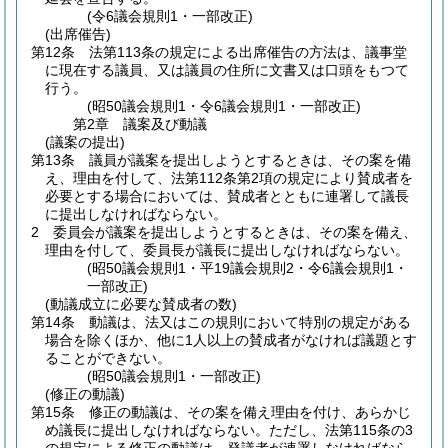
(令6議会規則1・一部改正)
(出席催告)
第12条
法第113条の規定による出席催告の方法は、議事堂
に現在する議員、又は議員の住所に文書又は口頭をもつて
行う。
(昭50議会規則1・令6議会規則1・一部改正)
第2章
議案及び動議
(議案の提出)
第13条
議員が議案を提出しようとするときは、その案を備
え、理由を付して、法第112条第2項の規定により賛成者を
必要とする場合においては、賛成者とともに連署して議長
に提出しなければならない。
2
委員会が議案を提出しようとするときは、その案を備え、
理由を付して、委員長が議長に提出しなければならない。
(昭50議会規則1・平19議会規則2・令6議会規則1・
一部改正)
(動議成立に必要な賛成者の数)
第14条
動議は、法又はこの規則において特別の規定がある
場合を除くほか、他に1人以上の賛成者がなければ議題とす
ることができない。
(昭50議会規則1・一部改正)
(修正の動議)
第15条
修正の動議は、その案を備え理由を付け、あらかじ
め議長に提出しなければならない。
ただし、法第115条の3