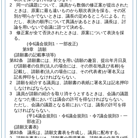
2
同一の議題について、議員から数個の修正案が提出された
ときは、原案に最も遠いものから順次表決を採る。
その区
別が明らかでないときは、議長の定めるところによる。
た
だし、表決の順序について異議があるときは、議長は、討
論を用いないで会議に諮つて決める。
3
修正案が全て否決されたときは、原案について表決を採
る。
(令6議会規則1・一部改正)
第9章
請願
(請願書の記載事項等)
第82条
請願書には、邦文を用い請願の趣旨、提出年月日及
び請願者の住所
(法人の場合には、その所在地及び名称)
を
記載し、請願者
(法人の場合には、その代表者)
が署名又は
記名押印をしなければならない。
2
請願を紹介する議員は、請願書の表紙に署名又は記名押印
しなければならない。
3
議員が請願の紹介を取り消そうとするときは、会議の議題
となつた後においては議会の許可を得なければならない。
ただし、会議の議題となる前においては、議長の許可を得
なければならない。
(平14議会規則1・令6議会規則1・令7議会規則3・一
部改正)
(請願文書表)
第83条
議長は、請願文書表を作成し、議員に配布する。