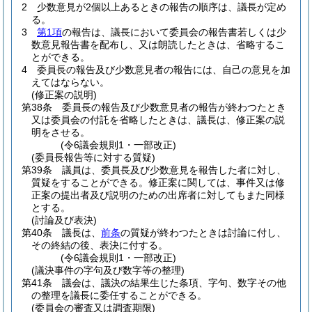
2
少数意見が2個以上あるときの報告の順序は、議長が定め
る。
3
第1項
の報告は、議長において委員会の報告書若しくは少
数意見報告書を配布し、又は朗読したときは、省略するこ
とができる。
4
委員長の報告及び少数意見者の報告には、自己の意見を加
えてはならない。
(修正案の説明)
第38条
委員長の報告及び少数意見者の報告が終わつたとき
又は委員会の付託を省略したときは、議長は、修正案の説
明をさせる。
(令6議会規則1・一部改正)
(委員長報告等に対する質疑)
第39条
議員は、委員長及び少数意見を報告した者に対し、
質疑をすることができる。
修正案に関しては、事件又は修
正案の提出者及び説明のための出席者に対してもまた同様
とする。
(討論及び表決)
第40条
議長は、
前条
の質疑が終わつたときは討論に付し、
その終結の後、表決に付する。
(令6議会規則1・一部改正)
(議決事件の字句及び数字等の整理)
第41条
議会は、議決の結果生じた条項、字句、数字その他
の整理を議長に委任することができる。
(委員会の審査又は調査期限)