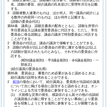
2
請願文書表には、請願書の受理番号、請願者の住所及び氏
名、請願の要旨、紹介議員の氏名並びに受理年月日を記載
する。
3
請願者数人連署のものは、ほか何人、同一議員の紹介によ
る数件の内容同一のものは、ほか何件と記載する。
(請願の委員会付託)
第84条
議長は、請願文書表の配布とともに、請願を所管の
常任委員会又は議会運営委員会に付託する。
ただし、常任
委員会に係る請願は、議会の議決で特別委員会に付託する
ことができる。
2
委員会の付託は、議会の議決で省略することができる。
3
請願の内容が2以上の委員会の所管に属する場合は2以上
の請願が提出されたものとみなし、それぞれの委員会に付
託する。
(昭50議会規則1・平3議会規則1・令6議会規則1・一
部改正)
(紹介議員の委員会出席)
第85条
委員会は、審査のため必要があると認めるときは、
紹介議員の説明を求めることができる。
2
前項
の場合において、紹介議員は、委員長が当該紹介議員
について次に掲げる場合に該当すると認めるときは、オン
ラインによる方法で委員会に参加することができる。
(1)
大規模な災害の発生、感染症のまん延その他の当該紹
介議員個人の責に帰することができない事由により委員
会を招集しようとする場所に参集することが困難である