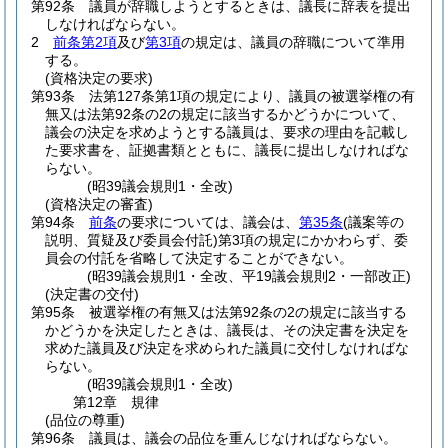
第92条
議員が辞職しようとするときは、議長に辞表を提出
しなければならない。
2
前条第2項
及び
第3項
の規定は、議員の辞職について準用
する。
(資格決定の要求)
第93条
法第127条第1項の規定により、議員の被選挙権の有
無又は法第92条の2の規定に該当するかどうかについて、
議会の決定を求めようとする議員は、要求の理由を記載し
た要求書を、証拠書類とともに、議長に提出しなければな
らない。
(昭39議会規則1・全改)
(資格決定の審査)
第94条
前条
の要求については、議会は、
第35条
(議案等の
説明、質疑及び委員会付託)
第3項の規定にかかわらず、委
員会の付託を省略して決定することができない。
(昭39議会規則1・全改、平19議会規則2・一部改正)
(決定書の交付)
第95条
被選挙権の有無又は法第92条の2の規定に該当する
かどうかを決定したときは、議長は、その決定書を決定を
求めた議員及び決定を求められた議員に交付しなければな
らない。
(昭39議会規則1・全改)
第12章
規律
(品位の尊重)
第96条
議員は、議会の品位を重んじなければならない。