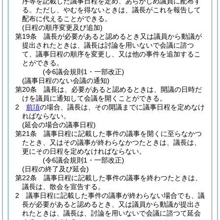
序等を記載した議事日程を定め、あらかじめ議員に配布す
る。
ただし、やむを得ないときは、議長がこれを報告して
配布に代えることができる。
(日程の順序変更及び追加)
第19条
議長が必要があると認めるとき又は議員から動議が
提出されたときは、議長は討論を用いないで会議に諮つ
て、議事日程の順序を変更し、又は他の事件を追加するこ
とができる。
(令6議会規則1・一部改正)
(議事日程のない会議の通知)
第20条
議長は、必要があると認めるときは、開議の日時だ
けを議員に通知して会議を開くことができる。
2
前項
の場合、議長は、その開議までに議事日程を定めなけ
ればならない。
(延会の場合の議事日程)
第21条
議事日程に記載した事件の議事を開くに至らなかつ
たとき、又はその議事が終わらなかつたときは、議長は、
更にその日程を定めなければならない。
(令6議会規則1・一部改正)
(日程の終了及び延会)
第22条
議事日程に記載した事件の議事を終わつたときは、
議長は、散会を宣告する。
2
議事日程に記載した事件の議事が終わらない場合でも、議
長が必要があると認めるとき、又は議員から動議が提出さ
れたときは、議長は、討論を用いないで会議に諮つて延会