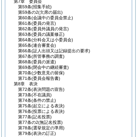
第7章
委員会
第59条
(招集手続)
第59条の2
(欠席の届出)
第60条
(会議中の委員会禁止)
第61条
(委員の発言)
第62条
(委員外議員の発言)
第63条
(委員の議案修正)
第64条
(分科会又は小委員会)
第65条
(連合審査会)
第66条
(証人出頭又は記録提出の要求)
第67条
(所管事務の調査)
第68条
(委員の派遣)
第69条
(閉会中の継続審査)
第70条
(少数意見の留保)
第71条
(委員会報告書)
第8章
表決
第72条
(表決問題の宣告)
第73条
(不在議員)
第74条
(条件の禁止)
第75条
(起立による表決)
第76条
(投票による表決)
第77条
(記名投票)
第77条の2
(無記名投票)
第78条
(選挙規定の準用)
第79条
(表決の訂正)