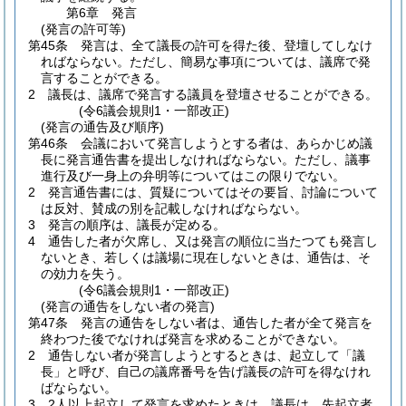
第6章
発言
(発言の許可等)
第45条
発言は、全て議長の許可を得た後、登壇してしなけ
ればならない。
ただし、簡易な事項については、議席で発
言することができる。
2
議長は、議席で発言する議員を登壇させることができる。
(令6議会規則1・一部改正)
(発言の通告及び順序)
第46条
会議において発言しようとする者は、あらかじめ議
長に発言通告書を提出しなければならない。
ただし、議事
進行及び一身上の弁明等についてはこの限りでない。
2
発言通告書には、質疑についてはその要旨、討論について
は反対、賛成の別を記載しなければならない。
3
発言の順序は、議長が定める。
4
通告した者が欠席し、又は発言の順位に当たつても発言し
ないとき、若しくは議場に現在しないときは、通告は、そ
の効力を失う。
(令6議会規則1・一部改正)
(発言の通告をしない者の発言)
第47条
発言の通告をしない者は、通告した者が全て発言を
終わつた後でなければ発言を求めることができない。
2
通告しない者が発言しようとするときは、起立して「議
長」と呼び、自己の議席番号を告げ議長の許可を得なけれ
ばならない。
3
2人以上起立して発言を求めたときは、議長は、先起立者