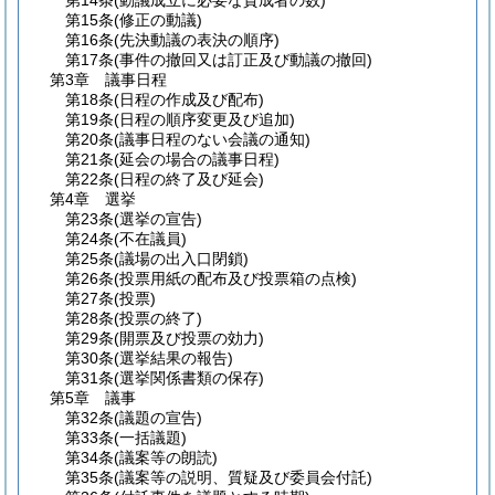
第14条
(動議成立に必要な賛成者の数)
第15条
(修正の動議)
第16条
(先決動議の表決の順序)
第17条
(事件の撤回又は訂正及び動議の撤回)
第3章
議事日程
第18条
(日程の作成及び配布)
第19条
(日程の順序変更及び追加)
第20条
(議事日程のない会議の通知)
第21条
(延会の場合の議事日程)
第22条
(日程の終了及び延会)
第4章
選挙
第23条
(選挙の宣告)
第24条
(不在議員)
第25条
(議場の出入口閉鎖)
第26条
(投票用紙の配布及び投票箱の点検)
第27条
(投票)
第28条
(投票の終了)
第29条
(開票及び投票の効力)
第30条
(選挙結果の報告)
第31条
(選挙関係書類の保存)
第5章
議事
第32条
(議題の宣告)
第33条
(一括議題)
第34条
(議案等の朗読)
第35条
(議案等の説明、質疑及び委員会付託)