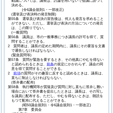
動議については、議長は、討論を用いないで会議に諮つて
決める。
(令6議会規則1・一部改正)
(選挙及び表決時の発言制限)
第55条
選挙及び表決の宣告後は、何人も発言を求めること
ができない。
ただし、選挙及び表決の方法についての発言
は、この限りでない。
(一般質問)
第56条
議員は、市の一般事務につき議長の許可を得て、質
問することができる。
2
質問者は、議長の定めた期間内に、議長にその要旨を文書
で通告しなければならない。
(緊急質問等)
第57条
質問が緊急を要するとき、その他真にやむを得ない
と認められるときは、
前条
の規定にかかわらず、議会の同
意を得て質問することができる。
2
前項
の質問がその趣旨に反すると認めるときは、議長は、
直ちに制止しなければならない。
(答弁書の配布)
第58条
執行機関等が質疑及び質問に対し直ちに答弁し難い
場合において答弁書を提出したときは、議長は、その写し
を議員に配布する。
ただし、やむを得ないときは、朗読を
もつて配布に代えることができる。
(昭50議会規則1・令6議会規則1・一部改正)
第7章
委員会