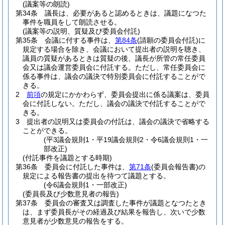
(議案等の朗読)
第34条
議長は、必要があると認めるときは、議題になつた
事件を職員をして朗読させる。
(議案等の説明、質疑及び委員会付託)
第35条
会議に付する事件は、
第84条
(請願の委員会付託)
に
規定する場合を除き、会議において提出者の説明を聴き、
議員の質疑があるときは質疑の後、議長が所管の常任委員
会又は議会運営委員会に付託する。
ただし、常任委員会に
係る事件は、議会の議決で特別委員会に付託することがで
きる。
2
前項
の規定にかかわらず、委員会提出に係る議案は、委員
会に付託しない。
ただし、議会の議決で付託することがで
きる。
3
提出者の説明又は委員会の付託は、議会の議決で省略する
ことができる。
(平3議会規則1・平19議会規則2・令6議会規則1・一
部改正)
(付託事件を議題とする時期)
第36条
委員会に付託した事件は、
第71条
(委員会報告書)
の
規定による報告書の提出を待つて議題とする。
(令6議会規則1・一部改正)
(委員長及び少数意見者の報告)
第37条
委員会の審査又は調査した事件が議題となつたとき
は、まず委員長がその経過及び結果を報告し、次いで少数
意見者が少数意見の報告をする。