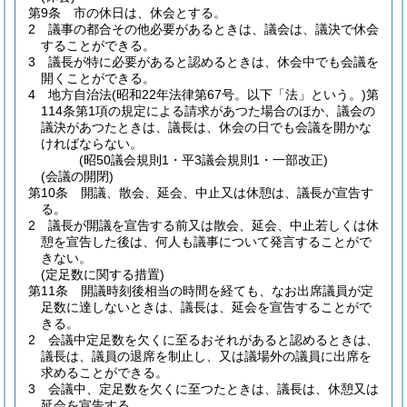
第9条
市の休日は、休会とする。
2
議事の都合その他必要があるときは、議会は、議決で休会
することができる。
3
議長が特に必要があると認めるときは、休会中でも会議を
開くことができる。
4
地方自治法
(昭和22年法律第67号。以下「法」という。)
第
114条第1項の規定による請求があつた場合のほか、議会の
議決があつたときは、議長は、休会の日でも会議を開かな
ければならない。
(昭50議会規則1・平3議会規則1・一部改正)
(会議の開閉)
第10条
開議、散会、延会、中止又は休憩は、議長が宣告す
る。
2
議長が開議を宣告する前又は散会、延会、中止若しくは休
憩を宣告した後は、何人も議事について発言することがで
きない。
(定足数に関する措置)
第11条
開議時刻後相当の時間を経ても、なお出席議員が定
足数に達しないときは、議長は、延会を宣告することがで
きる。
2
会議中定足数を欠くに至るおそれがあると認めるときは、
議長は、議員の退席を制止し、又は議場外の議員に出席を
求めることができる。
3
会議中、定足数を欠くに至つたときは、議長は、休憩又は
延会を宣告する。