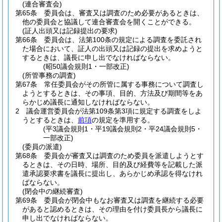
(連合審査会)
第65条
委員会は、審査又は調査のため必要があるときは、
他の委員会と協議して連合審査会を開くことができる。
(証人出頭又は記録提出の要求)
第66条
委員会は、法第100条の規定による調査を委託され
た場合において、証人の出頭又は記録の提出を求めようと
するときは、議長に申し出でなければならない。
(昭50議会規則1・一部改正)
(所管事務の調査)
第67条
常任委員会がその所管に属する事務について調査し
ようとするときは、その事項、目的、方法及び期間等をあ
らかじめ議長に通知しなければならない。
2
議会運営委員会が法第109条第3項に規定する調査をしよ
うとするときは、
前項
の規定を準用する。
(平3議会規則1・平19議会規則2・平24議会規則5・
一部改正)
(委員の派遣)
第68条
委員会が審査又は調査のため委員を派遣しようとす
るときは、その日時、場所、目的及び経費等を記載した派
遣承認要求書を議長に提出し、あらかじめ承認を得なけれ
ばならない。
(閉会中の継続審査)
第69条
委員会が閉会中もなお審査又は調査を継続する必要
があると認めるときは、その理由を付け委員長から議長に
申し出でなければならない。