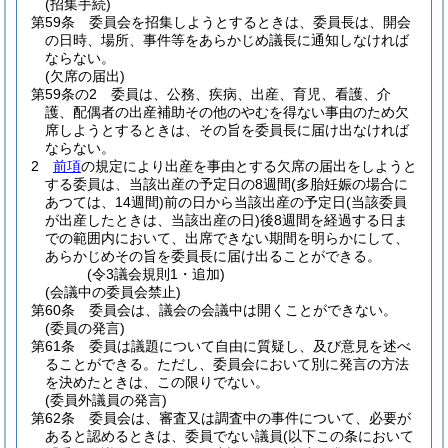
(招集手続)
第59条
委員会を招集しようとするときは、委員長は、開会
の日時、場所、事件等をあらかじめ議長に通知しなければ
ならない。
(欠席の届出)
第59条の2
委員は、公務、疾病、出産、育児、看護、介
護、配偶者の出産補助その他のやむを得ない事由のため欠
席しようとするときは、その旨を委員長に届け出なければ
ならない。
2
前項
の規定により出産を事由とする欠席の届出をしようと
する委員は、当該出産の予定日の8週間
(多胎妊娠の場合に
あつては、14週間)
前の日から当該出産の予定日
(当該委員
が出産したときは、当該出産の日)
後8週間を経過する日ま
での範囲内において、出席できない期間を明らかにして、
あらかじめその旨を委員長に届け出ることができる。
(令3議会規則1・追加)
(会議中の委員会禁止)
第60条
委員会は、議会の会議中は開くことができない。
(委員の発言)
第61条
委員は議題について自由に質疑し、及び意見を述べ
ることができる。
ただし、委員会において別に発言の方法
を決めたときは、この限りでない。
(委員外議員の発言)
第62条
委員会は、審査又は調査中の事件について、必要が
あると認めるときは、委員でない議員
(以下この条において