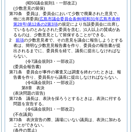
(昭50議会規則1・一部改正)
(少数意見の留保)
第70条
委員は、委員会において少数で廃棄された意見で、
他に出席委員
(
広島市議会委員会条例
(昭和31年広島市条例
第28号)
第12条の2第3項
の規定により当該委員会に出席し
ているものとみなされた委員を含む。)
1人以上の賛成があ
るものは、少数意見として留保することができる。
2
前項
の少数意見者で、その意見を議会に報告しようとする
者は、簡明な少数意見報告書を作り、委員会の報告書が提
出されるまでに、委員長を経て、議長に提出しなければな
らない。
(令7議会規則3・一部改正)
(委員会報告書)
第71条
委員会が事件の審査又は調査を終わつたときは、報
告書を作り、委員長から議長に提出しなければならない。
(令6議会規則1・一部改正)
第8章
表決
(表決問題の宣告)
第72条
議長は、表決を採ろうとするときは、表決に付する
問題を宣告する。
(令6議会規則1・一部改正)
(不在議員)
第73条
表決宣告の際、議場にいない議員は、表決に加わる
ことができない。
(条件の禁止)