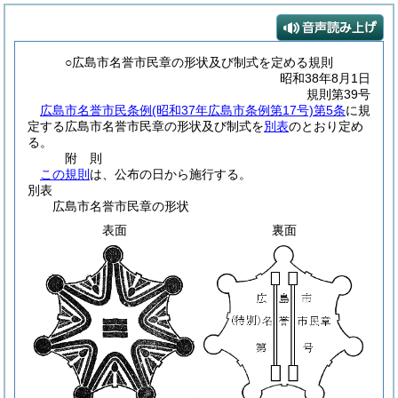
○広島市名誉市民章の形状及び制式を定める規則
昭和38年8月1日
規則第39号
広島市名誉市民条例
(昭和37年広島市条例第17号)
第5条
に規
定する広島市名誉市民章の形状及び制式を
別表
のとおり定め
る。
附
則
この規則
は、公布の日から施行する。
別表
広島市名誉市民章の形状
表面
裏面