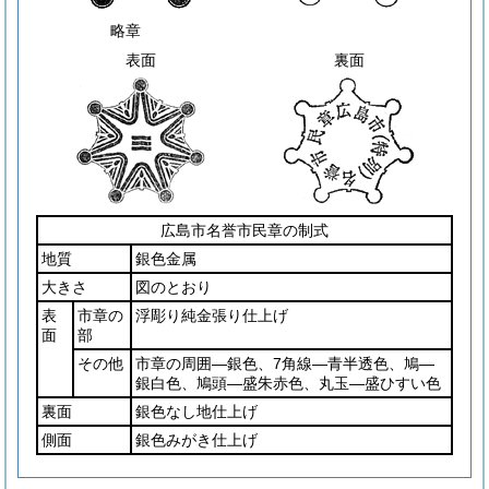
略章
表面
裏面
広島市名誉市民章の制式
地質
銀色金属
大きさ
図のとおり
表
市章の
浮彫り純金張り仕上げ
面
部
その他
市章の周囲―銀色、7角線―青半透色、鳩―
銀白色、鳩頭―盛朱赤色、丸玉―盛ひすい色
裏面
銀色なし地仕上げ
側面
銀色みがき仕上げ