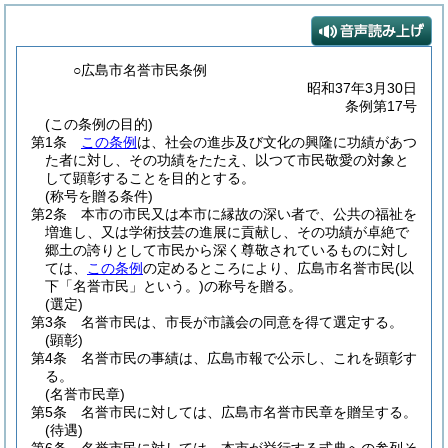
○広島市名誉市民条例
昭和37年3月30日
条例第17号
(この条例の目的)
第1条
この条例
は、社会の進歩及び文化の興隆に功績があつ
た者に対し、その功績をたたえ、以つて市民敬愛の対象と
して顕彰することを目的とする。
(称号を贈る条件)
第2条
本市の市民又は本市に縁故の深い者で、公共の福祉を
増進し、又は学術技芸の進展に貢献し、その功績が卓絶で
郷土の誇りとして市民から深く尊敬されているものに対し
ては、
この条例
の定めるところにより、広島市名誉市民
(以
下「名誉市民」という。)
の称号を贈る。
(選定)
第3条
名誉市民は、市長が市議会の同意を得て選定する。
(顕彰)
第4条
名誉市民の事績は、広島市報で公示し、これを顕彰す
る。
(名誉市民章)
第5条
名誉市民に対しては、広島市名誉市民章を贈呈する。
(待遇)