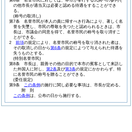
第6条
名誉市民に対しては、本市が挙行する式典への参列そ
の他市長が適当又は必要と認める待遇をすることができ
る。
(称号の取消し)
第7条
名誉市民が本人の責に帰すべき行為により、著しく名
誉を失墜し、市民の尊敬を失つたと認められるときは、市
長は、市議会の同意を得て、名誉市民の称号を取り消すこ
とができる。
2
前項
の規定により、名誉市民の称号を取り消された者は、
その取消しの日から
第6条
の規定によつて与えられた待遇を
失うものとする。
(特別名誉市民)
第8条
市長は、親善その他の目的で本市の賓客として来訪し
た外国人に対し、
第2条
及び
第3条
の規定にかかわらず、特
に名誉市民の称号を贈ることができる。
(委任規定)
第9条
この条例
の施行に関し必要な事項は、市長が定める。
附
則
この条例
は、公布の日から施行する。