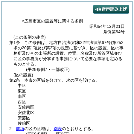
○広島市区の設置等に関する条例
昭和54年12月21日
条例第54号
(この条例の趣旨)
第1条
この条例は、地方自治法
(昭和22年法律第67号)
第252
条の20第1項及び第2項の規定に基づき、区の設置、区の事
務所及びその出張所の設置、位置、名称及び所管区域並び
に区の事務所が分掌する事務について必要な事項を定める
ものとする。
(平28条例7・一部改正)
(区の設置)
第2条
本市の区域を分けて、次の区を設ける。
中区
東区
南区
西区
安佐南区
安佐北区
安芸区
佐伯区
2
前項
の区の区域は、
別表
のとおりとする。