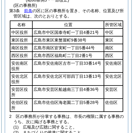
(昭60条例3・一部改正)
(区の事務所)
第3条
前条
の区に区の事務所を置き、その名称、位置及び所
管区域は、次のとおりとする。
名称
位置
所管区域
中区役所
広島市中区国泰寺町一丁目4番21号
中区
東区役所
広島市東区東蟹屋町9番38号
東区
南区役所
広島市南区皆実町一丁目5番44号
南区
西区役所
広島市西区福島町二丁目2番1号
西区
安佐南区
広島市安佐南区古市一丁目33番14号
安佐南区
役所
安佐北区
広島市安佐北区可部四丁目13番13号
安佐北区
役所
安芸区役
広島市安芸区船越南三丁目4番36号
安芸区
所
佐伯区役
広島市佐伯区海老園二丁目5番28号
佐伯区
所
2
区の事務所が分掌する事務は、市長の権限に属する事務の
うち、次に掲げる事務とする。
(1)
広報及び広聴に関すること。
(2)
まちづくりの推進に関すること。