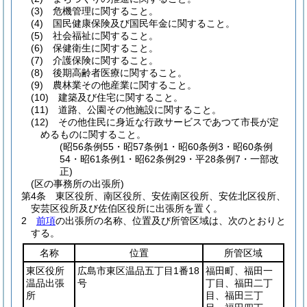
(3)
危機管理に関すること。
(4)
国民健康保険及び国民年金に関すること。
(5)
社会福祉に関すること。
(6)
保健衛生に関すること。
(7)
介護保険に関すること。
(8)
後期高齢者医療に関すること。
(9)
農林業その他産業に関すること。
(10)
建築及び住宅に関すること。
(11)
道路、公園その他施設に関すること。
(12)
その他住民に身近な行政サービスであつて市長が定
めるものに関すること。
(昭56条例55・昭57条例1・昭60条例3・昭60条例
54・昭61条例1・昭62条例29・平28条例7・一部改
正)
(区の事務所の出張所)
第4条
東区役所、南区役所、安佐南区役所、安佐北区役所、
安芸区役所及び佐伯区役所に出張所を置く。
2
前項
の出張所の名称、位置及び所管区域は、次のとおりと
する。
名称
位置
所管区域
東区役所
広島市東区温品五丁目1番18
福田町、福田一
温品出張
号
丁目、福田二丁
所
目、福田三丁