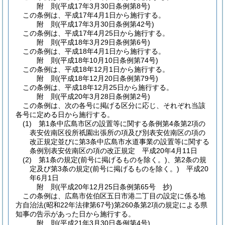
附
則
(平成17年3月30日
条例第8号)
この条例は、平成17年4月1日から施行する。
附
則
(平成17年3月30日
条例第42号)
この条例は、平成17年4月25日から施行する。
附
則
(平成18年3月29日
条例第6号)
この条例は、平成18年4月1日から施行する。
附
則
(平成18年10月10日
条例第74号)
この条例は、平成18年12月1日から施行する。
附
則
(平成18年12月20日
条例第79号)
この条例は、平成18年12月25日から施行する。
附
則
(平成20年3月28日
条例第2号)
この条例は、次の各号に掲げる区分に応じ、それぞれ当該
各号に定める日から施行する。
(1)
第1条中広島市区の設置等に関する条例第4条第2項の
表安佐南区役所祇園出張所の項及び別表安佐南区の項の
改正規定並びに第3条中広島市水道事業の設置等に関する
条例別表安佐南区の項の改正規定 平成20年4月11日
(2)
第1条の規定
(前号に掲げるものを除く。)
、第2条の規
定及び第3条の規定
(前号に掲げるものを除く。)
平成20
年6月1日
附
則
(平成20年12月25日
条例第65号 抄)
この条例は、広島市佐伯区五日市港二丁目の設定に係る地
方自治法
(昭和22年法律第67号)
第260条第2項の規定による県
知事の告示があった日から施行する。
附
則
(平成21年3月30日
条例第4号)