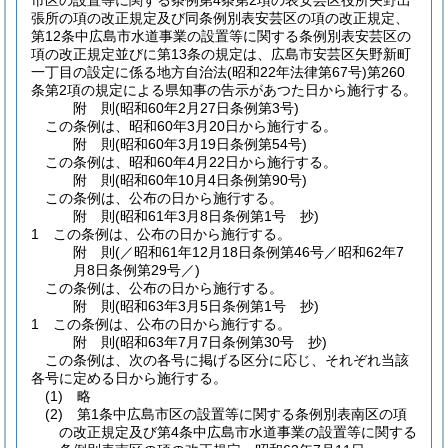
市区の設置等に関する条例第4条第2項の表安芸区役所矢野出
張所の項の改正規定及び同条例別表安芸区の項の改正規定、
第12条中広島市水道事業の設置等に関する条例別表安芸区の
項の改正規定並びに第13条の規定は、広島市安芸区矢野新町
一丁目の設定に係る地方自治法
(昭和22年法律第67号)
第260
条第2項の規定による県知事の告示があつた日から施行する。
附
則
(昭和60年2月27日
条例第3号)
この条例は、昭和60年3月20日から施行する。
附
則
(昭和60年3月19日
条例第54号)
この条例は、昭和60年4月22日から施行する。
附
則
(昭和60年10月4日
条例第90号)
この条例は、公布の日から施行する。
附
則
(昭和61年3月8日
条例第1号 抄)
1
この条例は、公布の日から施行する。
附
則
(／昭和61年12月18日条例第46号／昭和62年7
月8日
条例第29号／)
この条例は、公布の日から施行する。
附
則
(昭和63年3月5日
条例第1号 抄)
1
この条例は、公布の日から施行する。
附
則
(昭和63年7月7日
条例第30号 抄)
この条例は、次の各号に掲げる区分に応じ、それぞれ当該
各号に定める日から施行する。
(1)
略
(2)
第1条中広島市区の設置等に関する条例別表南区の項
の改正規定及び第4条中広島市水道事業の設置等に関する