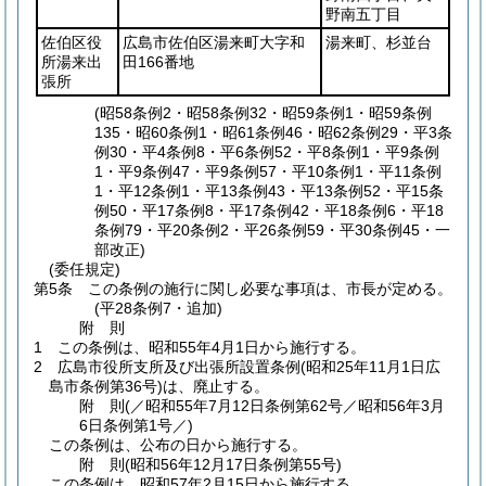
野南五丁目
佐伯区役
広島市佐伯区湯来町大字和
湯来町、杉並台
所湯来出
田166番地
張所
(昭58条例2・昭58条例32・昭59条例1・昭59条例
135・昭60条例1・昭61条例46・昭62条例29・平3条
例30・平4条例8・平6条例52・平8条例1・平9条例
1・平9条例47・平9条例57・平10条例1・平11条例
1・平12条例1・平13条例43・平13条例52・平15条
例50・平17条例8・平17条例42・平18条例6・平18
条例79・平20条例2・平26条例59・平30条例45・一
部改正)
(委任規定)
第5条
この条例の施行に関し必要な事項は、市長が定める。
(平28条例7・追加)
附
則
1
この条例は、昭和55年4月1日から施行する。
2
広島市役所支所及び出張所設置条例
(昭和25年11月1日広
島市条例第36号)
は、廃止する。
附
則
(／昭和55年7月12日条例第62号／昭和56年3月
6日
条例第1号／)
この条例は、公布の日から施行する。
附
則
(昭和56年12月17日
条例第55号)
この条例は、昭和57年2月15日から施行する。