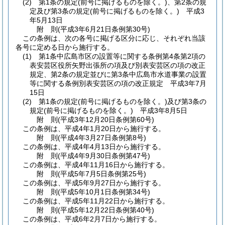
(2)
第1条の規定
(前号に掲げるものを除く。)
、第2条の規
定及び第3条の規定
(前号に掲げるものを除く。)
平成3
年5月13日
附
則
(平成3年6月21日
条例第30号)
この条例は、次の各号に掲げる区分に応じ、それぞれ当該
各号に定める日から施行する。
(1)
第1条中広島市区の設置等に関する条例第4条第2項の
表安芸区役所矢野出張所の項及び別表安芸区の項の改正
規定、第2条の規定並びに第3条中広島市水道事業の設置
等に関する条例別表安芸区の項の改正規定 平成3年7月
15日
(2)
第1条の規定
(前号に掲げるものを除く。)
及び第3条の
規定
(前号に掲げるものを除く。)
平成3年8月5日
附
則
(平成3年12月20日
条例第60号)
この条例は、平成4年1月20日から施行する。
附
則
(平成4年3月27日
条例第8号)
この条例は、平成4年4月13日から施行する。
附
則
(平成4年9月30日
条例第47号)
この条例は、平成4年11月16日から施行する。
附
則
(平成5年7月5日
条例第25号)
この条例は、平成5年9月27日から施行する。
附
則
(平成5年10月1日
条例第34号)
この条例は、平成5年11月22日から施行する。
附
則
(平成5年12月22日
条例第40号)
この条例は、平成6年2月7日から施行する。