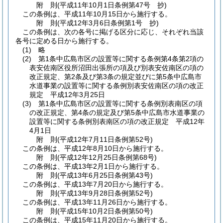
附
則
(平成11年10月1日
条例第47号 抄)
この条例は、平成11年10月15日から施行する。
附
則
(平成12年3月6日
条例第1号 抄)
この条例は、次の各号に掲げる区分に応じ、それぞれ当該
各号に定める日から施行する。
(1)
略
(2)
第1条中広島市区の設置等に関する条例第4条第2項の
表安佐南区役所沼田出張所の項及び別表安佐南区の項の
改正規定、第2条及び第3条の規定並びに第5条中広島市
水道事業の設置等に関する条例別表安佐南区の項の改正
規定 平成12年3月25日
(3)
第1条中広島市区の設置等に関する条例別表南区の項
の改正規定、第4条の規定及び第5条中広島市水道事業の
設置等に関する条例別表南区の項の改正規定 平成12年
4月1日
附
則
(平成12年7月11日
条例第52号)
この条例は、平成12年8月10日から施行する。
附
則
(平成12年12月25日
条例第68号)
この条例は、平成13年2月1日から施行する。
附
則
(平成13年6月25日
条例第43号)
この条例は、平成13年7月20日から施行する。
附
則
(平成13年9月28日
条例第52号)
この条例は、平成13年11月26日から施行する。
附
則
(平成15年10月2日
条例第50号)
この条例は、平成15年11月20日から施行する。