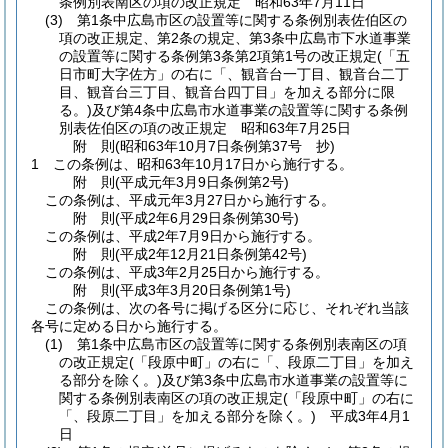
条例別表南区の項の改正規定 昭和63年7月11日
(3)
第1条中広島市区の設置等に関する条例別表佐伯区の
項の改正規定、第2条の規定、第3条中広島市下水道事業
の設置等に関する条例第3条第2項第1号の改正規定
(「五
日市町大字佐方」の右に「、観音台一丁目、観音台二丁
目、観音台三丁目、観音台四丁目」を加える部分に限
る。)
及び第4条中広島市水道事業の設置等に関する条例
別表佐伯区の項の改正規定 昭和63年7月25日
附
則
(昭和63年10月7日
条例第37号 抄)
1
この条例は、昭和63年10月17日から施行する。
附
則
(平成元年3月9日
条例第2号)
この条例は、平成元年3月27日から施行する。
附
則
(平成2年6月29日
条例第30号)
この条例は、平成2年7月9日から施行する。
附
則
(平成2年12月21日
条例第42号)
この条例は、平成3年2月25日から施行する。
附
則
(平成3年3月20日
条例第1号)
この条例は、次の各号に掲げる区分に応じ、それぞれ当該
各号に定める日から施行する。
(1)
第1条中広島市区の設置等に関する条例別表南区の項
の改正規定
(「段原中町」の右に「、段原二丁目」を加え
る部分を除く。)
及び第3条中広島市水道事業の設置等に
関する条例別表南区の項の改正規定
(「段原中町」の右に
「、段原二丁目」を加える部分を除く。)
平成3年4月1
日