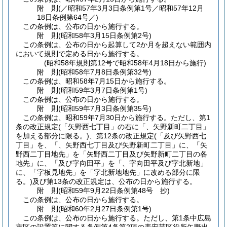
附
則
(／昭和57年3月3日条例第1号／昭和57年12月
18日
条例第64号／)
この条例は、公布の日から施行する。
附
則
(昭和58年3月15日
条例第2号)
この条例は、公布の日から起算して2か月を超えない範囲内
において規則で定める日から施行する。
(昭和58年規則第12号で昭和58年4月18日から施行)
附
則
(昭和58年7月8日
条例第32号)
この条例は、昭和58年7月15日から施行する。
附
則
(昭和59年3月7日
条例第1号)
この条例は、公布の日から施行する。
附
則
(昭和59年7月3日
条例第35号)
この条例は、昭和59年7月30日から施行する。
ただし、第1
条の改正規定
(「矢野西七丁目」の右に「、矢野新町二丁目」
を加える部分に限る。)
、第12条の改正規定
(「及び矢野西七
丁目」を、「、矢野西七丁目及び矢野新町二丁目」に、「矢
野西二丁目地先」を「矢野西二丁目及び矢野新町二丁目の各
地先」に、「及び字向田平」を「、字向田平及び字北新地」
に、「字板見地先」を「字北新地地先」に改める部分に限
る。)
及び第13条の改正規定は、公布の日から施行する。
附
則
(昭和59年9月22日
条例第48号 抄)
この条例は、公布の日から施行する。
附
則
(昭和60年2月27日
条例第1号)
この条例は、公布の日から施行する。
ただし、第1条中広島