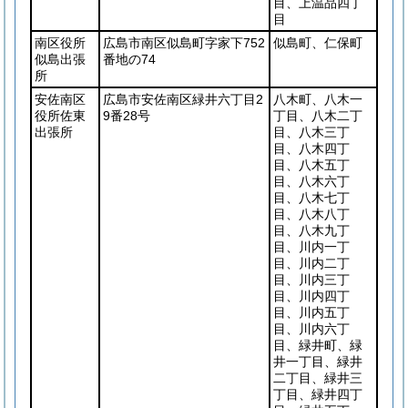
目、上温品四丁
目
南区役所
広島市南区似島町字家下752
似島町、仁保町
似島出張
番地の74
所
安佐南区
広島市安佐南区緑井六丁目2
八木町、八木一
役所佐東
9番28号
丁目、八木二丁
出張所
目、八木三丁
目、八木四丁
目、八木五丁
目、八木六丁
目、八木七丁
目、八木八丁
目、八木九丁
目、川内一丁
目、川内二丁
目、川内三丁
目、川内四丁
目、川内五丁
目、川内六丁
目、緑井町、緑
井一丁目、緑井
二丁目、緑井三
丁目、緑井四丁