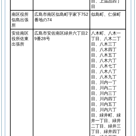
目、上温品四丁
目
南区役所
広島市南区似島町字家下752
似島町、仁保町
似島出張
番地の74
所
安佐南区
広島市安佐南区緑井六丁目2
八木町、八木一
役所佐東
9番28号
丁目、八木二丁
出張所
目、八木三丁
目、八木四丁
目、八木五丁
目、八木六丁
目、八木七丁
目、八木八丁
目、八木九丁
目、川内一丁
目、川内二丁
目、川内三丁
目、川内四丁
目、川内五丁
目、川内六丁
目、緑井町、緑
井一丁目、緑井
二丁目、緑井三
丁目、緑井四丁