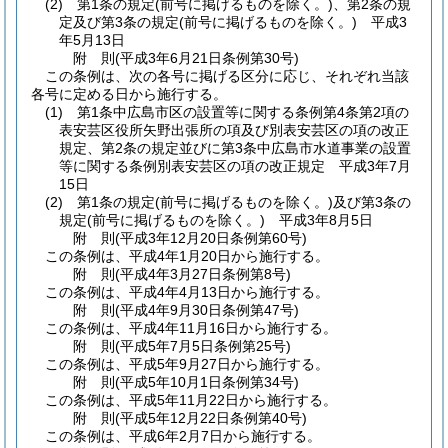
(2)
第1条の規定
(前号に掲げるものを除く。)
、第2条の規
定及び第3条の規定
(前号に掲げるものを除く。)
平成3
年5月13日
附
則
(平成3年6月21日
条例第30号)
この条例は、次の各号に掲げる区分に応じ、それぞれ当該
各号に定める日から施行する。
(1)
第1条中広島市区の設置等に関する条例第4条第2項の
表安芸区役所矢野出張所の項及び別表安芸区の項の改正
規定、第2条の規定並びに第3条中広島市水道事業の設置
等に関する条例別表安芸区の項の改正規定 平成3年7月
15日
(2)
第1条の規定
(前号に掲げるものを除く。)
及び第3条の
規定
(前号に掲げるものを除く。)
平成3年8月5日
附
則
(平成3年12月20日
条例第60号)
この条例は、平成4年1月20日から施行する。
附
則
(平成4年3月27日
条例第8号)
この条例は、平成4年4月13日から施行する。
附
則
(平成4年9月30日
条例第47号)
この条例は、平成4年11月16日から施行する。
附
則
(平成5年7月5日
条例第25号)
この条例は、平成5年9月27日から施行する。
附
則
(平成5年10月1日
条例第34号)
この条例は、平成5年11月22日から施行する。
附
則
(平成5年12月22日
条例第40号)
この条例は、平成6年2月7日から施行する。