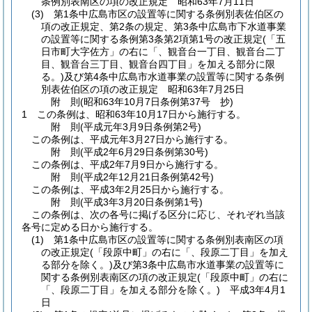
条例別表南区の項の改正規定 昭和63年7月11日
(3)
第1条中広島市区の設置等に関する条例別表佐伯区の
項の改正規定、第2条の規定、第3条中広島市下水道事業
の設置等に関する条例第3条第2項第1号の改正規定
(「五
日市町大字佐方」の右に「、観音台一丁目、観音台二丁
目、観音台三丁目、観音台四丁目」を加える部分に限
る。)
及び第4条中広島市水道事業の設置等に関する条例
別表佐伯区の項の改正規定 昭和63年7月25日
附
則
(昭和63年10月7日
条例第37号 抄)
1
この条例は、昭和63年10月17日から施行する。
附
則
(平成元年3月9日
条例第2号)
この条例は、平成元年3月27日から施行する。
附
則
(平成2年6月29日
条例第30号)
この条例は、平成2年7月9日から施行する。
附
則
(平成2年12月21日
条例第42号)
この条例は、平成3年2月25日から施行する。
附
則
(平成3年3月20日
条例第1号)
この条例は、次の各号に掲げる区分に応じ、それぞれ当該
各号に定める日から施行する。
(1)
第1条中広島市区の設置等に関する条例別表南区の項
の改正規定
(「段原中町」の右に「、段原二丁目」を加え
る部分を除く。)
及び第3条中広島市水道事業の設置等に
関する条例別表南区の項の改正規定
(「段原中町」の右に
「、段原二丁目」を加える部分を除く。)
平成3年4月1
日