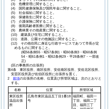
(3)
危機管理に関すること。
(4)
国民健康保険及び国民年金に関すること。
(5)
社会福祉に関すること。
(6)
保健衛生に関すること。
(7)
介護保険に関すること。
(8)
後期高齢者医療に関すること。
(9)
農林業その他産業に関すること。
(10)
建築及び住宅に関すること。
(11)
道路、公園その他施設に関すること。
(12)
その他住民に身近な行政サービスであつて市長が定
めるものに関すること。
(昭56条例55・昭57条例1・昭60条例3・昭60条例
54・昭61条例1・昭62条例29・平28条例7・一部改
正)
(区の事務所の出張所)
第4条
東区役所、南区役所、安佐南区役所、安佐北区役所、
安芸区役所及び佐伯区役所に出張所を置く。
2
前項
の出張所の名称、位置及び所管区域は、次のとおりと
する。
名称
位置
所管区域
東区役所
広島市東区温品五丁目1番18
福田町、福田一
温品出張
号
丁目、福田二丁
所
目、福田三丁