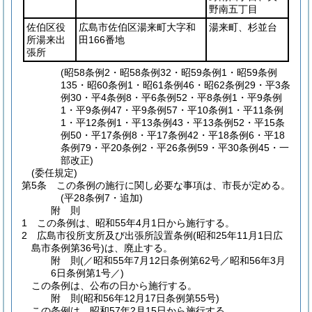
野南五丁目
佐伯区役
広島市佐伯区湯来町大字和
湯来町、杉並台
所湯来出
田166番地
張所
(昭58条例2・昭58条例32・昭59条例1・昭59条例
135・昭60条例1・昭61条例46・昭62条例29・平3条
例30・平4条例8・平6条例52・平8条例1・平9条例
1・平9条例47・平9条例57・平10条例1・平11条例
1・平12条例1・平13条例43・平13条例52・平15条
例50・平17条例8・平17条例42・平18条例6・平18
条例79・平20条例2・平26条例59・平30条例45・一
部改正)
(委任規定)
第5条
この条例の施行に関し必要な事項は、市長が定める。
(平28条例7・追加)
附
則
1
この条例は、昭和55年4月1日から施行する。
2
広島市役所支所及び出張所設置条例
(昭和25年11月1日広
島市条例第36号)
は、廃止する。
附
則
(／昭和55年7月12日条例第62号／昭和56年3月
6日
条例第1号／)
この条例は、公布の日から施行する。
附
則
(昭和56年12月17日
条例第55号)
この条例は、昭和57年2月15日から施行する。