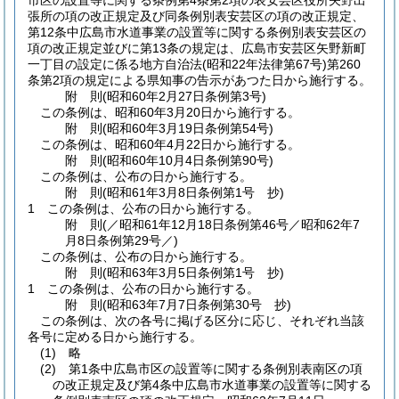
市区の設置等に関する条例第4条第2項の表安芸区役所矢野出
張所の項の改正規定及び同条例別表安芸区の項の改正規定、
第12条中広島市水道事業の設置等に関する条例別表安芸区の
項の改正規定並びに第13条の規定は、広島市安芸区矢野新町
一丁目の設定に係る地方自治法
(昭和22年法律第67号)
第260
条第2項の規定による県知事の告示があつた日から施行する。
附
則
(昭和60年2月27日
条例第3号)
この条例は、昭和60年3月20日から施行する。
附
則
(昭和60年3月19日
条例第54号)
この条例は、昭和60年4月22日から施行する。
附
則
(昭和60年10月4日
条例第90号)
この条例は、公布の日から施行する。
附
則
(昭和61年3月8日
条例第1号 抄)
1
この条例は、公布の日から施行する。
附
則
(／昭和61年12月18日条例第46号／昭和62年7
月8日
条例第29号／)
この条例は、公布の日から施行する。
附
則
(昭和63年3月5日
条例第1号 抄)
1
この条例は、公布の日から施行する。
附
則
(昭和63年7月7日
条例第30号 抄)
この条例は、次の各号に掲げる区分に応じ、それぞれ当該
各号に定める日から施行する。
(1)
略
(2)
第1条中広島市区の設置等に関する条例別表南区の項
の改正規定及び第4条中広島市水道事業の設置等に関する