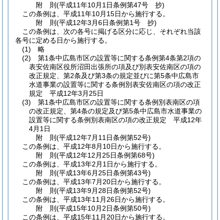
附
則
(平成11年10月1日
条例第47号 抄)
この条例は、平成11年10月15日から施行する。
附
則
(平成12年3月6日
条例第1号 抄)
この条例は、次の各号に掲げる区分に応じ、それぞれ当該
各号に定める日から施行する。
(1)
略
(2)
第1条中広島市区の設置等に関する条例第4条第2項の
表安佐南区役所沼田出張所の項及び別表安佐南区の項の
改正規定、第2条及び第3条の規定並びに第5条中広島市
水道事業の設置等に関する条例別表安佐南区の項の改正
規定 平成12年3月25日
(3)
第1条中広島市区の設置等に関する条例別表南区の項
の改正規定、第4条の規定及び第5条中広島市水道事業の
設置等に関する条例別表南区の項の改正規定 平成12年
4月1日
附
則
(平成12年7月11日
条例第52号)
この条例は、平成12年8月10日から施行する。
附
則
(平成12年12月25日
条例第68号)
この条例は、平成13年2月1日から施行する。
附
則
(平成13年6月25日
条例第43号)
この条例は、平成13年7月20日から施行する。
附
則
(平成13年9月28日
条例第52号)
この条例は、平成13年11月26日から施行する。
附
則
(平成15年10月2日
条例第50号)
この条例は、平成15年11月20日から施行する。