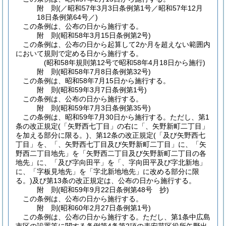
附
則
(／昭和57年3月3日条例第1号／昭和57年12月
18日
条例第64号／)
この条例は、公布の日から施行する。
附
則
(昭和58年3月15日
条例第2号)
この条例は、公布の日から起算して2か月を超えない範囲内
において規則で定める日から施行する。
(昭和58年規則第12号で昭和58年4月18日から施行)
附
則
(昭和58年7月8日
条例第32号)
この条例は、昭和58年7月15日から施行する。
附
則
(昭和59年3月7日
条例第1号)
この条例は、公布の日から施行する。
附
則
(昭和59年7月3日
条例第35号)
この条例は、昭和59年7月30日から施行する。
ただし、第1
条の改正規定
(「矢野西七丁目」の右に「、矢野新町二丁目」
を加える部分に限る。)
、第12条の改正規定
(「及び矢野西七
丁目」を、「、矢野西七丁目及び矢野新町二丁目」に、「矢
野西二丁目地先」を「矢野西二丁目及び矢野新町二丁目の各
地先」に、「及び字向田平」を「、字向田平及び字北新地」
に、「字板見地先」を「字北新地地先」に改める部分に限
る。)
及び第13条の改正規定は、公布の日から施行する。
附
則
(昭和59年9月22日
条例第48号 抄)
この条例は、公布の日から施行する。
附
則
(昭和60年2月27日
条例第1号)
この条例は、公布の日から施行する。
ただし、第1条中広島