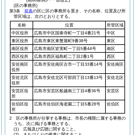
(昭60条例3・一部改正)
(区の事務所)
第3条
前条
の区に区の事務所を置き、その名称、位置及び所
管区域は、次のとおりとする。
名称
位置
所管区域
中区役所
広島市中区国泰寺町一丁目4番21号
中区
東区役所
広島市東区東蟹屋町9番38号
東区
南区役所
広島市南区皆実町一丁目5番44号
南区
西区役所
広島市西区福島町二丁目2番1号
西区
安佐南区
広島市安佐南区古市一丁目33番14号
安佐南区
役所
安佐北区
広島市安佐北区可部四丁目13番13号
安佐北区
役所
安芸区役
広島市安芸区船越南三丁目4番36号
安芸区
所
佐伯区役
広島市佐伯区海老園二丁目5番28号
佐伯区
所
2
区の事務所が分掌する事務は、市長の権限に属する事務の
うち、次に掲げる事務とする。
(1)
広報及び広聴に関すること。
(2)
まちづくりの推進に関すること。