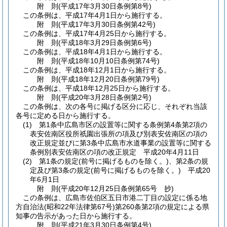
附
則
(平成17年3月30日
条例第8号)
この条例は、平成17年4月1日から施行する。
附
則
(平成17年3月30日
条例第42号)
この条例は、平成17年4月25日から施行する。
附
則
(平成18年3月29日
条例第6号)
この条例は、平成18年4月1日から施行する。
附
則
(平成18年10月10日
条例第74号)
この条例は、平成18年12月1日から施行する。
附
則
(平成18年12月20日
条例第79号)
この条例は、平成18年12月25日から施行する。
附
則
(平成20年3月28日
条例第2号)
この条例は、次の各号に掲げる区分に応じ、それぞれ当該
各号に定める日から施行する。
(1)
第1条中広島市区の設置等に関する条例第4条第2項の
表安佐南区役所祇園出張所の項及び別表安佐南区の項の
改正規定並びに第3条中広島市水道事業の設置等に関する
条例別表安佐南区の項の改正規定 平成20年4月11日
(2)
第1条の規定
(前号に掲げるものを除く。)
、第2条の規
定及び第3条の規定
(前号に掲げるものを除く。)
平成20
年6月1日
附
則
(平成20年12月25日
条例第65号 抄)
この条例は、広島市佐伯区五日市港二丁目の設定に係る地
方自治法
(昭和22年法律第67号)
第260条第2項の規定による県
知事の告示があった日から施行する。
附
則
(平成21年3月30日
条例第4号)