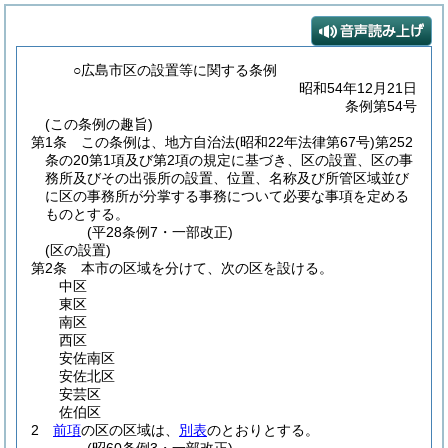
○広島市区の設置等に関する条例
昭和54年12月21日
条例第54号
(この条例の趣旨)
第1条
この条例は、地方自治法
(昭和22年法律第67号)
第252
条の20第1項及び第2項の規定に基づき、区の設置、区の事
務所及びその出張所の設置、位置、名称及び所管区域並び
に区の事務所が分掌する事務について必要な事項を定める
ものとする。
(平28条例7・一部改正)
(区の設置)
第2条
本市の区域を分けて、次の区を設ける。
中区
東区
南区
西区
安佐南区
安佐北区
安芸区
佐伯区
2
前項
の区の区域は、
別表
のとおりとする。